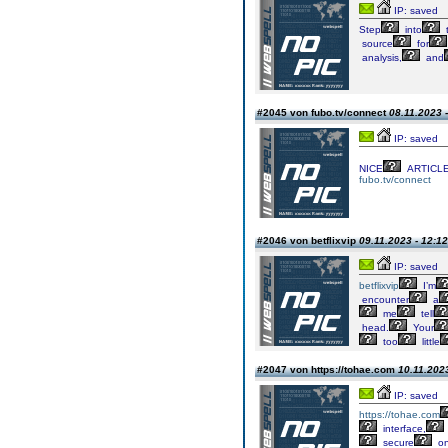
IP: saved
Step
into
source
for
analysis,
and
#2045 von fubo.tv/connect
08.11.2023 
IP: saved
NICE
ARTICLE
fubo.tv/connect
#2046 von betflixvip
09.11.2023 - 12:12
IP: saved
betflixvip
I’m
encounter
a
me
tell
head.
Your
too
little
#2047 von https://tohae.com
10.11.2023
IP: saved
https://tohae.com
interface,
secure
on