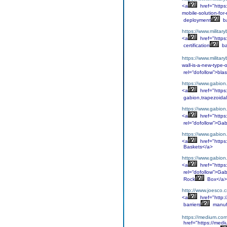
<a
href="https:
mobile-solution-for
deployment
ba
https://www.militaryb
<a
href="https:
certification
ba
https://www.militar
wall-is-a-new-type-
rel=“dofollow”>blas
https://www.gabion.
<a
href="https
gabion,trapezoidal
https://www.gabion.
<a
href="https
rel=“dofollow”>Ga
https://www.gabion
<a
href="https
Baskets</a>
https://www.gabion.
<a
href="https
rel=“dofollow”>Ga
Rock
Box</a>
http://www.joesco.c
<a
href="http:
barriers
manuf
https://medium.co
href="https://medi