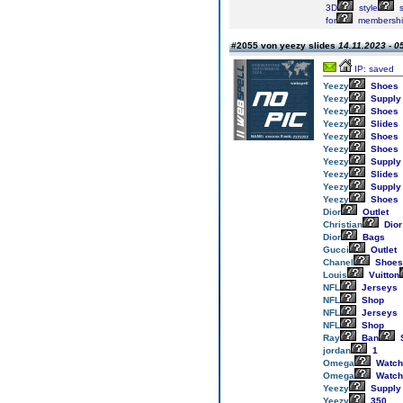
3D
style
s
for
membershi
#2055 von yeezy slides
14.11.2023 - 0
IP: saved
Yeezy
Shoes
Yeezy
Supply
Yeezy
Shoes
Yeezy
Slides
Yeezy
Shoes
Yeezy
Shoes
Yeezy
Supply
Yeezy
Slides
Yeezy
Supply
Yeezy
Shoes
Dior
Outlet
Christian
Dior
Dior
Bags
Gucci
Outlet
Chanel
Shoes
Louis
Vuitton
NFL
Jerseys
NFL
Shop
NFL
Jerseys
NFL
Shop
Ray
Ban
jordan
1
Omega
Watch
Omega
Watch
Yeezy
Supply
Yeezy
350