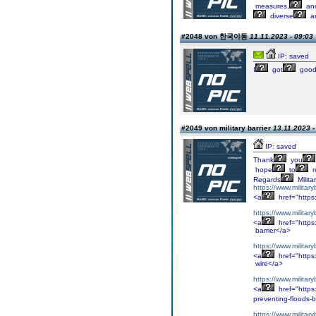
measures,
an
diverse
a
#2048 von 한국야동
11.11.2023 - 09:03
IP: saved
I
got
goo
#2049 von military barrier
13.11.2023 -
IP: saved
Thank
you
hope
to
r
Regards
Milita
https://www.military
<a
href="https:
https://www.military
<a
href="https:
barrier</a>
https://www.military
<a
href="https:
wire</a>
https://www.militar
<a
href="https:
preventing-floods-
https://www.military