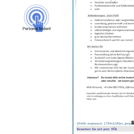
(
Größe angepasst: 1754x1240px, jpeg
)
n/a
Bewerben Sie sich jetzt
: