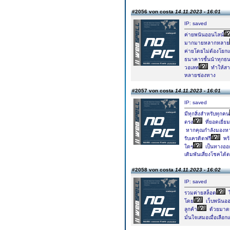
#2056 von costa
14.11.2023 - 16:01
IP: saved
ค่ายพนันออนไลน์
มากมายหลากหลาย
ค่ายโดยไม่ต้องโยกเ
ธนาคารชั้นนำทุกธ
วอเลท
ทำให้สา
หลายช่องทาง
#2057 von costa
14.11.2023 - 16:01
IP: saved
มีทุกสิ่งสำหรับทุกคน
ตรง
ที่ยอดเยี่ยม
หากคุณกำลังมองห
รับเครดิตฟรี
พร้
ใดๆ
เป็นทางออก
เดิมพันเสี่ยงโชคได
#2058 von costa
14.11.2023 - 16:02
IP: saved
รวมค่ายสล็อต
ไ
โดย
เว็บพนันอ
ลูกค้า
ด้วยมาต
มั่นใจเสมอเมื่อเลือกเด