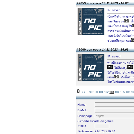
#2059 von costa
14.11.2023 - 16:03
IP: saved
เป็นหนึ่งในแพลตฟอ
และเสียงของ
นั
และเป็นมิตรกับผู้ใช้
การชำระเงินที่หลา
และยังรับโอนเงินผ
ช่วยเหลือคุณเสมอ
#2060 von costa
14.11.2023 - 16:03
IP: saved
พบสล็อตมากมายให้เ
ไม่ล็อคยูส
วิดีโอโป๊กเกอร์และดี
เสมอ
ดังนั้นไม่ว
โปรโมชั่นพิเศษของเ
«
‹
...
99
100
101
102
103
104
105
106
10
Name:
E-Mail:
Homepage:
Sicherheitscode eingeben
71004
IP-Adresse:
216.73.216.84