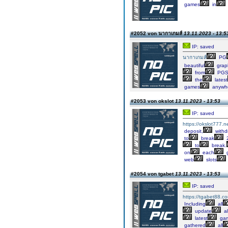
games
in
#2052 von นากาเกมส์
13.11.2023 - 13:5
IP: saved
นากาเกมส์
PG
beautiful
graph
from
PGS
the
latest
games
anywh
#2053 von okslot
13.11.2023 - 13:53
IP: saved
https://okslot777.n
deposit,
withd
to
break
to
break.
on
each
web
slots
#2054 von tgabet
13.11.2023 - 13:53
IP: saved
https://tgabet88.c
Including
all
update
al
latest
ga
gathered
all