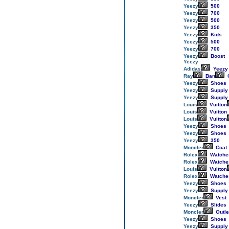
Yeezy
500
Yeezy
700
Yeezy
500
Yeezy
350
Yeezy
Kids
Yeezy
500
Yeezy
700
Yeezy
Boost
Yeezy
Adidas
Yeezy
Ray
Ban
Yeezy
Shoes
Yeezy
Supply
Yeezy
Supply
Louis
Vuitton
Louis
Vuitton
Louis
Vuitton
Yeezy
Shoes
Yeezy
Shoes
Yeezy
350
Moncler
Coat
Rolex
Watche
Rolex
Watche
Louis
Vuitton
Rolex
Watche
Yeezy
Shoes
Yeezy
Supply
Moncler
Vest
Yeezy
Slides
Moncler
Outle
Yeezy
Shoes
Yeezy
Supply