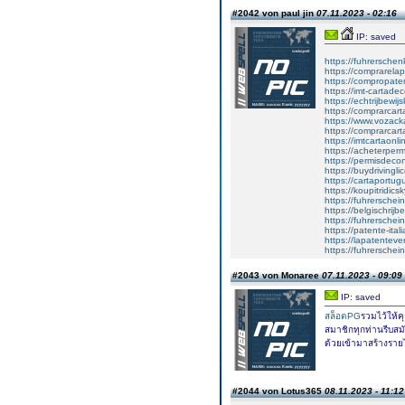
#2042 von paul jin
07.11.2023 - 02:16
IP: saved
https://fuhrersche
https://comprarela
https://compropate
https://imt-cartad
https://echtrijbewi
https://comprarcar
https://www.vozac
https://comprarcart
https://imtcartaonl
https://acheterper
https://permisdecon
https://buydrivingl
https://cartaportu
https://koupitridics
https://fuhrersche
https://belgischrijb
https://fuhrerschei
https://patente-ital
https://lapatenteve
https://fuhrerschei
#2043 von Monaree
07.11.2023 - 09:09
IP: saved
สล็อตPG
รวมไว้ให้ค
สมาชิกทุกท่านรีบสม
ด้วยเข้ามาสร้างรายได้
#2044 von Lotus365
08.11.2023 - 11:12