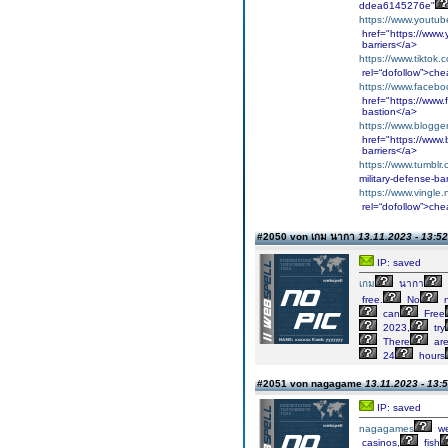
ddea6145276e"
https://www.yout
href="https://ww
barriers</a>
https://www.tiktok
rel=“dofollow”>ch
https://www.faceb
href="https://www
bastion</a>
https://www.blogg
href="https://www
barriers</a>
https://www.tumblr.c
military-defense-bar
https://www.vingle
rel=“dofollow”>ch
#2050 von เกม นากา
13.11.2023 - 13:52
IP: saved
เกม
นากา
free.
No
n
can
Free
2023,
try
There
ar
24
hours
#2051 von nagagame
13.11.2023 - 13:
IP: saved
nagagames
we
casinos,
fish