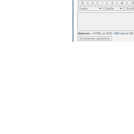
Optionen:
• HTML ist AUS •
BBCode
ist AN