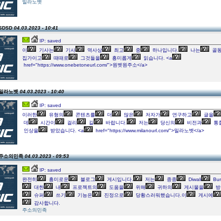
밀라노벳
 SDSD
04.03.2023 - 10:41
IP: saved
이
기사는
기사
역사상
최고
중
하나입니다.
나는
골
집가이고
때때로
그것들을
흥미롭게
읽습니다. <a
href="https://www.onebetoneurl.com/">원벳원주소</a>
n 밀라노벳
04.03.2023 - 10:40
IP: saved
이러한
유형의
콘텐츠를
더
많은
저자가
연구하고
글을
데
시간이
걸리
길
바랍니다.
저는
당신의
비전과
통
인상을
받았습니다. <a
href="https://www.milanourl.com/">밀라노벳</a>
on 주소의민족
04.03.2023 - 09:53
IP: saved
완전히
흥미로운
블로그
게시입니다.
저는
종종
Diwali
Bu
대한
내
프로젝트의
도움을
위해
귀하의
게시물을
방
슈퍼
쓰기
기능은
진정으로
당황스러워했습니다.이
게시에
감사합니다.
주소의민족