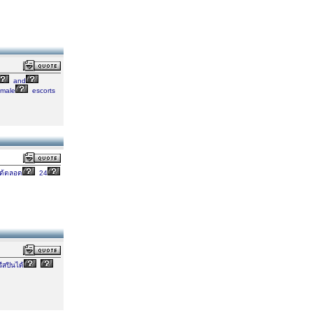
and
male
escorts
ได้ตลอด
24
ีสปินได้