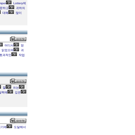
mper
Lottery에
문하고
귀하의
대해
많이
어디서
얻
읽었으며
귀
효과적인
작업
잘
쓰는
찰력에
깊은
기에
도달해서