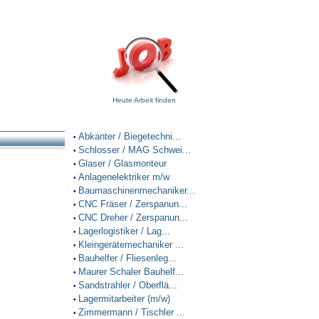
Heute Arbeit finden
Abkanter / Biegetechni...
•
Schlosser / MAG Schwei...
•
Glaser / Glasmonteur
•
Anlagenelektriker m/w
•
Baumaschinenmechaniker...
•
CNC Fräser / Zerspanun...
•
CNC Dreher / Zerspanun...
•
Lagerlogistiker / Lag...
•
Kleingerätemechaniker ...
•
Bauhelfer / Fliesenleg...
•
Maurer Schaler Bauhelf...
•
Sandstrahler / Oberflä...
•
Lagermitarbeiter (m/w)
•
Zimmermann / Tischler ...
•