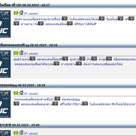
ั่นสล็อต ฟรี 100
06.03.2023 - 18:17
IP: saved
"ศูนย์รวมเกมสล็อตครบทุกค่ายชั้นนำ
ไม่ต้องสมัครเล่นได้เลย
ปั่นสล็อต
ฟรี
ท่านสามารถ
ทดลองเล่นสล็อต
ฟรีกับเราได้ทันที"
สล็อตทดลองเล่นฟรี pg
06.03.2023 - 18:16
IP: saved
ศูนย์รวมเกม
ทดลองเล่นสล็อตฟรี
ทุกค่าย
PG
ล่าสุด
สล็อตทดลองเล่นฟ
ทดลองเล่นเกมสล็อตได้ทุกเกม
จากทุกค่าย
ต้องการเล่นเกมสล็อตออกใหม่
ทดลองเล่นpg
06.03.2023 - 18:16
IP: saved
"ทดลองเล่นสล็อตทุกค่ายชั้นนำ
ทดลองเล่นpg
ทดลองเล่นสล็อตทุกค่าย
ฟรีไม่มีค่าใช้จ่าย
ไม่ต้องสมัครสมาชิกก็เล่นได้ทุกเกม
n 토마토벳
04.03.2023 - 15:46
IP: saved