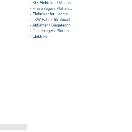
Kfz-Elektriker / Mecha...
•
Fliesenleger / Platten...
•
Elektriker für Liechte...
•
LKW Fahrer für Vorarlb...
•
Abkanter / Biegetechni...
•
Fliesenleger / Platten...
•
Elektriker
•