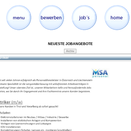
NEUESTE JOBANGEBOTE
triker