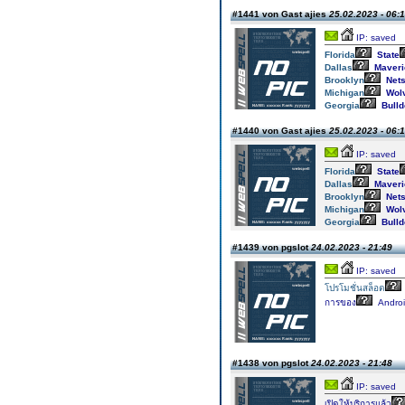
#1441 von Gast ajies
25.02.2023 - 06:
IP: saved
Florida
State
Dallas
Maveri
Brooklyn
Net
Michigan
Wolv
Georgia
Bulld
#1440 von Gast ajies
25.02.2023 - 06:
IP: saved
Florida
State
Dallas
Maveri
Brooklyn
Net
Michigan
Wolv
Georgia
Bulld
#1439 von pgslot
24.02.2023 - 21:49
IP: saved
โปรโมชั่นสล็อต
การของ
Andro
#1438 von pgslot
24.02.2023 - 21:48
IP: saved
เปิดให้บริการแล้ว