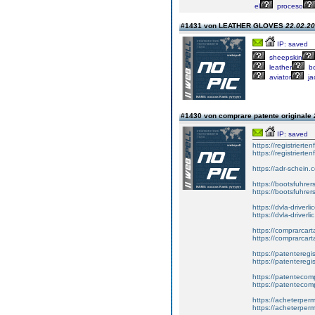
el
proceso
#1431 von LEATHER GLOVES
22.02.20
IP: saved
sheepskin
leather
b
aviator
ja
#1430 von comprare patente originale
IP: saved
https://registrierte
https://registriert
https://adr-schein.
https://bootsfuhre
https://bootsfuhrer
https://dvla-driverl
https://dvla-driverli
https://comprarcar
https://comprarcart
https://patenteregis
https://patenteregi
https://patentecomp
https://patentecom
https://acheterper
https://acheterperm