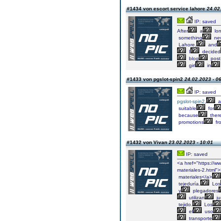
#1434 von escort service lahore
24.02
IP: saved
After
a
lo
something
ne
Lahore,
and
I
decided
blog
post
girl
in
#1433 von pgslot-spin2
24.02.2023 - 0
IP: saved
pgslot-spin2
,
a
suitable
for
because
ther
promotions
fr
#1432 von Vivan
23.02.2023 - 10:01
IP: saved
<a href="https://w
materiales-2.html"
materiales</a>
tejeduría.
Los
y
plegadores
utilizan
ju
tejido.
Los
el
uso
transporte