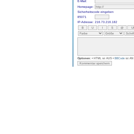
E-Mail:
Homepage:
Sicherheitscode eingeben
85071
IP-Adresse:
216.73.216.182
Optionen:
• HTML ist AUS •
BBCode
ist AN