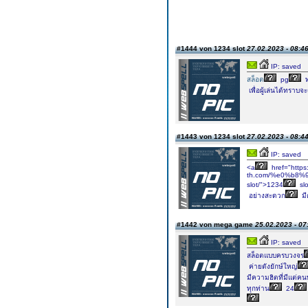
#1444 von 1234 slot
27.02.2023 - 08:4
IP: saved
สล็อต
pg
ท
เพื่อผู้เล่นได้ทราบจ
#1443 von 1234 slot
27.02.2023 - 08:4
IP: saved
<a
href="https:
th.com/%e0%b8
slot/">1234
slo
อย่างสะดวก
มี
#1442 von mega game
25.02.2023 - 07
IP: saved
สล็อตแบบครบวงจร
ค่ายดังยักษ์ใหญ่
มีความฮิตที่มีแต่คน
ทุกท่าน
24