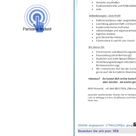
(
Größe angepasst: 1754x1240px, jpeg
)
n/a
Bewerben Sie sich jetzt
: