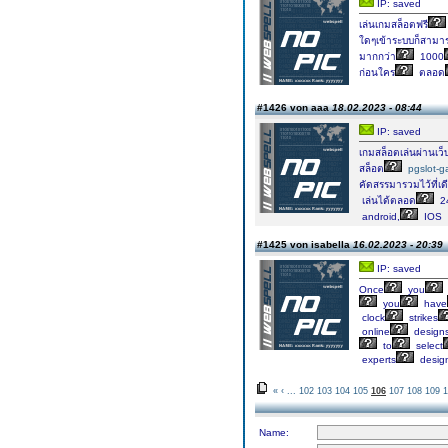
IP: saved
เล่นเกมสล็อตฟรี
ใดๆเข้าระบบก็สามาร
มากกว่า
1000
ก่อนใคร
ตลอด
#1426 von aaa
18.02.2023 - 08:44
IP: saved
เกมสล็อตเล่นผ่านเว็
สล็อต
pgslot-g
คัดสรรมารวมไว้ที่เด
เล่นได้ตลอด
2
android,
IOS
#1425 von isabella
16.02.2023 - 20:39
IP: saved
Once
you
you
have
clock
strikes
online
design
to
select
experts
desig
«
‹
...
102
103
104
105
106
107
108
109
1
Name: