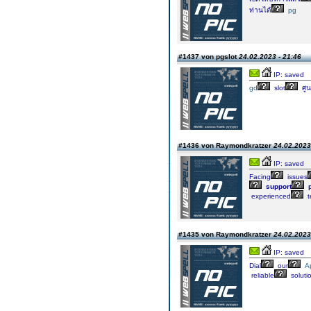
ท่านได้
pg
#1437 von pgslot
24.02.2023 - 21:46
IP: saved
gd
slot
ศูน
#1436 von Raymondkratzer
24.02.2023
IP: saved
Facing
issues
support
p
experienced
t
#1435 von Raymondkratzer
24.02.2023
IP: saved
Dial
our
A
reliable
soluti