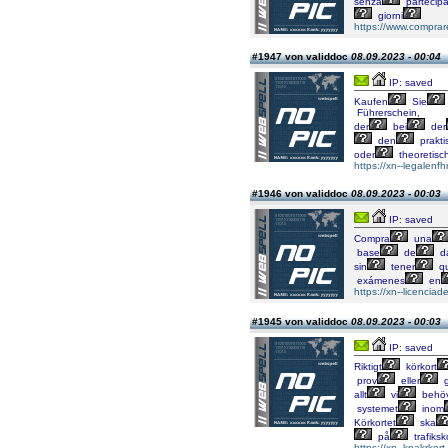
senza
partecipa
giorni
https://www.comprare
#1947 von validdoc
08.09.2023 - 00:04
IP: saved
Kaufen
Sie
Führerschein,
der
bei
der
den
prakti
oder
theoretisc
https://xn--legalenf
#1946 von validdoc
08.09.2023 - 00:03
IP: saved
Compra
una
base
de
d
sin
tener
q
exámenes
en
https://xn--licencia
#1945 von validdoc
08.09.2023 - 00:03
IP: saved
Riktigt
körkort
prov
eller
g
allt
vi
behö
systemet
inom
Körkortet
ska
på
trafiksk
https://xn--kpakrkor