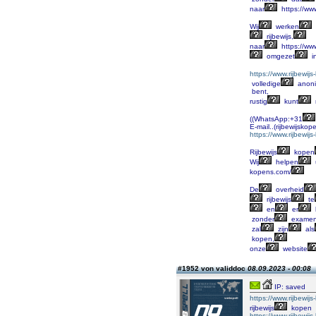
naar
https://www
Wij
werken
rijbewijs,
naar
https://www
omgezet
i
https://www.rijbewij
volledige
anonim
bent,
rustig
kunt
((WhatsApp:+31
E-mail..(rijbewijsk
https://www.rijbewij
Rijbewijs
kopen
Wij
helpen
kopens.com/
De
overheid
rijbewijs
te
en
er
zonder
exame
zal
zijn
als
kopen,
onze
website
#1952 von validdoc
08.09.2023 - 00:08
IP: saved
https://www.rijbewij
rijbewijs
kopen
https://www.rijbewij