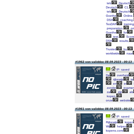
telc
Deutsch
Deutsch
C1,
telc
Deutsch
Goethe
Online,
DSH
coaching,
TesDAF
training
preparation,
on
Goethe
for
test,
Scor
DSH
results,
Trusted
by,
worldwide
naar
#1962 von validdoc
08.09.2023 - 00:13
IP: saved
De
overheid
rijbewijs
te
en
er
zonder
exame
zal
zijn
als
kopen,
onze
website
#1961 von validdoc
08.09.2023 - 00:13
IP: saved
Rijbewijs
kopen
Wij
helpen
kopens.com/