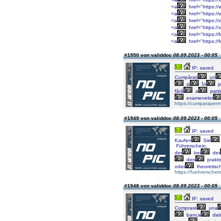
<a
href="https://
<a
href="https://
<a
href="https://
<a
href="https://x
<a
href="https://
<a
href="https://
#1950 von validdoc
08.09.2023 - 00:05
IP: saved
Cumpărați
un
și
în
p
fără
a
parti
examenelor
https://cumparaper
#1949 von validdoc
08.09.2023 - 00:05
IP: saved
Kaufen
Sie
Führerschein,
der
bei
der
den
prakti
oder
theoretisc
https://fuehrerschei
#1948 von validdoc
08.09.2023 - 00:05
IP: saved
Comprare
una
banca
dati