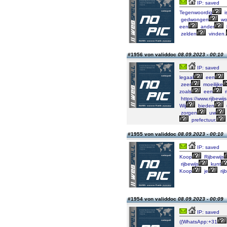
IP: saved
Tegenwoordig
i
gedwongen
wo
een
ander
zelden
vinden.
#1956 von validdoc
08.09.2023 - 00:10
IP: saved
legaal
een
zeer
moeilijke
zoals
een
r
https://www.rijbewij
Wij
bieden
zorgen
uw
prefectuur.
#1955 von validdoc
08.09.2023 - 00:10
IP: saved
Koop
Rijbewijs
rijbewijs
kunt
Koop
je
rij
#1954 von validdoc
08.09.2023 - 00:09
IP: saved
((WhatsApp:+31