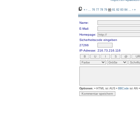
«
‹
...
76
77
78
79
80
81
82
83
84
...
›
»
Name:
E-Mail:
Homepage:
Sicherheitscode eingeben
27266
IP-Adresse:
216.73.216.116
Optionen:
• HTML ist AUS •
BBCode
ist AN 