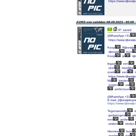
https://www.rijbewij
#1953 von validdoc
08.09.2023 - 00:09
IP: saved
((WhatsApp:+31
https://www.rijbewij
Koop
Rijbewijs
rijbewijs
kunt
Koop
je
rij
legaal
een
zeer
moeilijke
zoals
een
r
https://www.rijbewij
Wij
bieden
zorgen
uw
prefectuur.
((WhatsApp:+31
E-mail..(rijbewijsk
https://www.rijbewij
Tegenwoordig
i
gedwongen
wo
een
ander
zelden
vinden.
Hiermee
kunt
zonder
dat