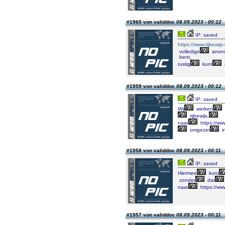
#1960 von validdoc
08.09.2023 - 00:12
IP: saved
https://www.rijbewij
volledige
anonim
bent,
rustig
kunt
#1959 von validdoc
08.09.2023 - 00:12
IP: saved
Wij
werken
rijbewijs,
naar
https://www
omgezet
i
#1958 von validdoc
08.09.2023 - 00:11
IP: saved
Hiermee
kunt
zonder
dat
naar
https://www
#1957 von validdoc
08.09.2023 - 00:11