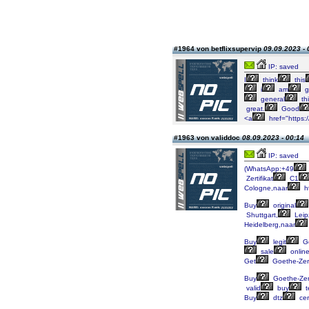
#1964 von betflixsupervip
09.09.2023 - 
IP: saved
I
think
this
i
am
g
general
th
great.
Good
<a
href="https:/
#1963 von validdoc
08.09.2023 - 00:14
IP: saved
(WhatsApp:+49
Zertifikat
C1
Cologne,naar
ht
Buy
original
Shuttgart,
Leip
Heidelberg,naar
Buy
legit
Go
sale
onlin
Get
Goethe-Zert
Buy
Goethe-Zert
valid
buy
t
Buy
dtz
cer