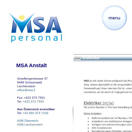
Elektriker
Jobs
MSA Anstalt
Vorarlbergerstrasse 37
9486 Schaanwald
Liechtenstein
office@msa.li
Fax: +423 373 7501
Tel:
+423 373 7500
Aus Österreich erreichbar
Tel:
+43 660 373 7100
AGB Österreich
AGB Liechtenstein