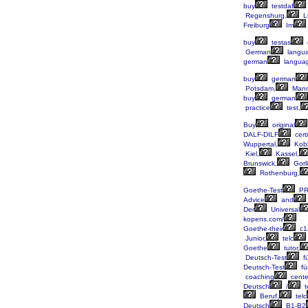
buy
testdaf
Regenshurg,
L
Freiburg
Im
buy
testas
German
langu
german
langua
buy
german
Potsdam,
Mann
buy
german
practice
test,
Buy
original
DALF-DILF
certi
Wuppertal,
Kobl
Kiel,
Kassel,
Brunswick,
Gorli
Rothenburg,
Goethe-Test
PR
Advice
and
Der
Universal
kopens.com/
Goethe-their
c1
Junior,
telc
Goethe
tutor,
Deutsch-Test
fü
Deutsch-Test
fü
coaching
cente
Deutsch
/
t
Beruf,
telc
Deutsch
B1-B2