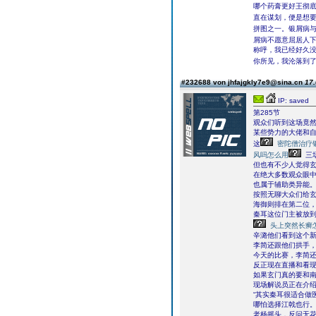
哪个药膏更好王彻
直在谋划，便是想
拼图之一。银屑病
屑病不愿意屈居人
称呼，我已经好久没
你所见，我沦落到
#232688 von jhfajgkly7e9@sina.cn
17.
IP: saved
第285节
观众们听到这场竟
某些势力的大佬和
这
密陀僧治疗
风吗怎么用
三
但也有不少人觉得
在绝大多数观众眼
也属于辅助类异能
按照无聊大众们给玄
海御则排在第二位
秦耳这位门主被放
头上突然长癣
辛潞他们看到这个
李简还跟他们拱手
今天的比赛，李简
反正现在直播和看
如果玄门真的要和
现场解说员正在介
“其实秦耳很适合做
哪怕选择江戟也行。
老杨摇头，反问无花