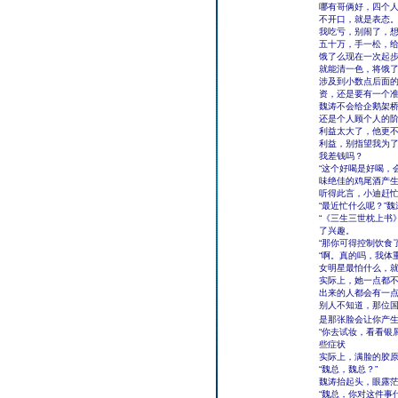
哪有哥俩好，四个
不开口，就是表态
我吃亏，别闹了，
五十万，手一松，
饿了么现在一次起
就能清一色，将饿
涉及到小数点后面
资，还是要有一个
魏涛不会给企鹅架
还是个人顾个人的
利益太大了，他更
利益，别指望我为
我差钱吗？
“这个好喝是好喝，
味绝佳的鸡尾酒产
听得此言，小迪赶忙
“最近忙什么呢？”
“《三生三世枕上书
了兴趣。
“那你可得控制饮食
“啊。真的吗，我体
女明星最怕什么，
实际上，她一点都
出来的人都会有一
别人不知道，那位
是那张脸会让你产
“你去试妆，看看银
些症状
实际上，满脸的胶
“魏总，魏总？”
魏涛抬起头，眼露
“魏总，你对这件事