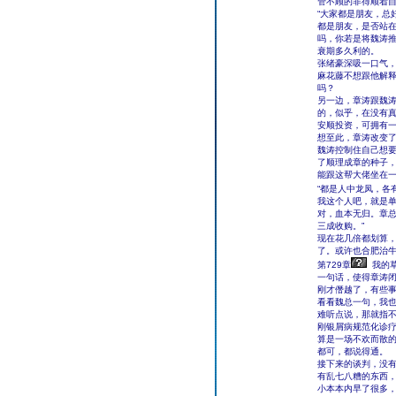
管不顾的非得顺着
“大家都是朋友，总
都是朋友，是否站
吗，你若是将魏涛
衰期多久利的。
张绪豪深吸一口气，
麻花藤不想跟他解释
吗？
另一边，章涛跟魏
的，似乎，在没有
安顺投资，可拥有
想至此，章涛改变了
魏涛控制住自己想
了顺理成章的种子
能跟这帮大佬坐在
“都是人中龙凤，各
我这个人吧，就是
对，血本无归。章
三成收购。”
现在花几倍都划算
了。或许也合肥治
第729章
我的
一句话，使得章涛
刚才僭越了，有些
看看魏总一句，我
难听点说，那就指
刚银屑病规范化诊
算是一场不欢而散
都可，都说得通。
接下来的谈判，没
有乱七八糟的东西，
小本本内早了很多