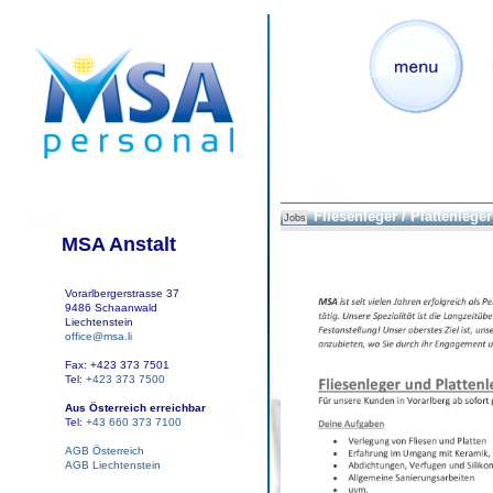
Fliesenleger / Plattenleger
Jobs
MSA Anstalt
Vorarlbergerstrasse 37
9486 Schaanwald
Liechtenstein
office@msa.li
Fax: +423 373 7501
Tel:
+423 373 7500
Aus Österreich erreichbar
Tel:
+43 660 373 7100
AGB Österreich
AGB Liechtenstein