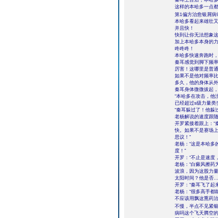
这样的本哈多一点
第1偏方治愈银屑病
本哈多看起来雄壮
并且快！
快到让你无法想象
加上本哈多本身的
咚咚咚！
本哈多快速奔跑时
秦耳感觉到脚下频
厉害！这哪里是普
如果不是他对频率
多久，他的身体从
秦耳身体微微拔起
“本哈多在攻击，他
已经超过s级力量类
“秦耳躲过了！他躲
老杨解说的速度跟
开罗紧接着跟上：“
快。如果不是赛场
思议！”
老杨：“这是本哈多
度！”
开罗：“不止是速度
老杨：“白癜风擦药
波浪，因为这股力
太阳时间？他是否…
开罗：“秦耳飞了起来
老杨：“很多高手都
不应该用飘这熏药
不慢，半点不见紧
病吗这个飞天腾空的