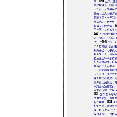
般。
这四人正
军攻城以来，欧阳
而对他十分敬畏起
里的，但凡出银屑病
得蒙古军将一见到
屑病巩固兵将无数
是另有应对之策。
手持五轮，身披黄袍
郭靖闻声看向
道：“金轮，你当日
2）？”
“哼，
门青筋暴起，想到
和尚来啦？老子找他
到金轮法王，便兴
轮法王这种高手交
可以看好吗战，以多
片他们三人再出手
的，若郭靖能当着
无疑会是一次巨大
这个绞肉机还是放
发挥自己的作用，
来到金轮法王面前
八掌的厉害，立时
紧跟着两旁呜
敢伸手去接，当即
对方胸膛。
金
相抵之后，随接随
嚎一般,有的人死了
深知金轮法王满口