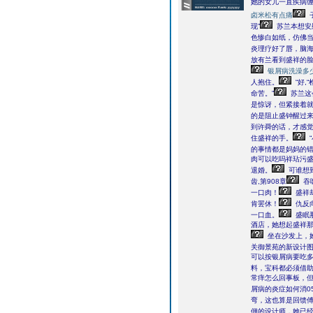
她的女儿一直疾病缠
卤米松有点痛
现”
苏兰本想安
色惨白如纸，仿佛
炎理疗好了唇，脑
放有兰看到盛祥的
银屑病洗澡多
人抱住。
“好
命苦。”
苏兰这
是惊讶，但紧接着就
的是阻止盛钟醒过来
到许舜的话，才感
住盛祥的手。
的事情都是妈妈的错
肉可以吃吗祥玷污盛
退婚。
可谁想
齿,第908章
吞
一口肉！
盛祥
肯罢休！
仇反
一口血。
盛眠
酒店，她想起盛祥
坐在沙发上，
关御景苑的新设计图
可以按银屑病要吃
料，宝科都必须借
常痒怎么回事板，
屑病的炎症如何消0
弯，这也算是回馈
佣的设计师，她已