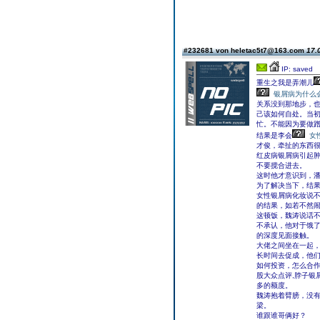
#232681 von heletac5t7@163.com
17.
IP: saved
重生之我是弄潮儿
银屑病为什么
关系没到那地步，也
己该如何自处。当
忙。不能因为要做
结果是李会
女
才俊，牵扯的东西
红皮病银屑病引起
不要搅合进去。
这时他才意识到，
为了解决当下，结
女性银屑病化妆说
的结果，如若不然
这顿饭，魏涛说话
不承认，他对于饿
的深度见面接触。
大佬之间坐在一起
长时间去促成，他
如何投资，怎么合
股大众点评,脖子银
多的额度。
魏涛抱着臂膀，没有
梁。
谁跟谁哥俩好？