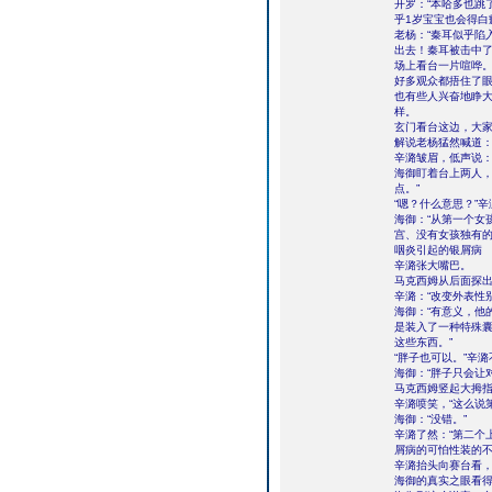
开罗：“本哈多也跳
乎1岁宝宝也会得白
老杨：“秦耳似乎陷
出去！秦耳被击中了
场上看台一片喧哗
好多观众都捂住了
也有些人兴奋地睁
样。
玄门看台这边，大
解说老杨猛然喊道：
辛潞皱眉，低声说：
海御盯着台上两人，
点。”
“嗯？什么意思？”
海御：“从第一个女
宫、没有女孩独有的
咽炎引起的银屑病
辛潞张大嘴巴。
马克西姆从后面探出
辛潞：“改变外表性
海御：“有意义，他
是装入了一种特殊
这些东西。”
“胖子也可以。”辛
海御：“胖子只会让
马克西姆竖起大拇指
辛潞喷笑，“这么说
海御：“没错。”
辛潞了然：“第二个
屑病的可怕性装的不
辛潞抬头向赛台看，
海御的真实之眼看得