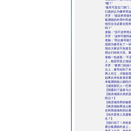
“嗯？”
“秦耳可是玄门掌门
们真的认为像李简这
开罗：“据说李简很
银屑病的外用中药老
他完全没必要去投
吗？”
老杨：“信不信李简
开罗：“这种可能性
老杨：“所以秦耳能
就因为秦耳长了一张
现在大家还不知道
观众们哈哈大笑。
老杨一拍桌面：“不
人，能堂而皇之地说
开罗：“秦掌门的战
台上，秦耳站到了
两人对立，才能发
如果从本哈多身后
本银屑病病人能吃
【感觉那巨人一巴
【我看到了猛兽与
【南灵城派出来的
听过？】
【南灵城培养的秘
【南灵城如果这么
在和英雄渔村的比
【也许是有人支援银
生？】
【他们动了！本哈
赛台银屑病炸皮上
秦耳上台后，本哈