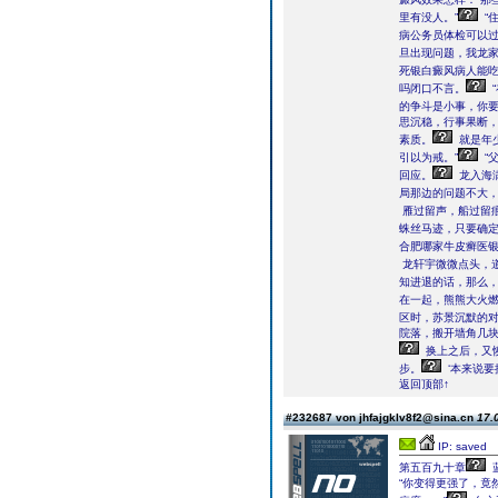
里有没人。”
“
病公务员体检可以
旦出现问题，我龙家
死银白癜风病人能吃
吗闭口不言。
的争斗是小事，你要
思沉稳，行事果断
素质。
就是年
引以为戒。”
“
回应。
龙入海
局那边的问题不大
雁过留声，船过留
蛛丝马迹，只要确定
合肥哪家牛皮癣医银
龙轩宇微微点头，道
知进退的话，那么，
在一起，熊熊大火
区时，苏景沉默的
院落，搬开墙角几
换上之后，又
步。
‘本来说
返回顶部↑
#232687 von jhfajgklv8f2@sina.cn
17.
IP: saved
第五百九十章
“你变得更强了，竟