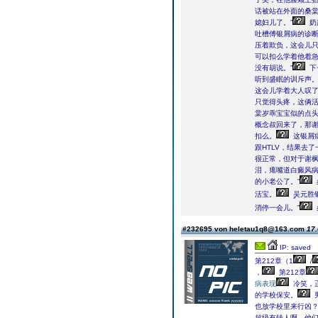
话被站在外面的桑
媳妇儿了。”
奶
吐槽傅银屑病的诊
压着欺负，这会儿
可以扣么学着他着
没有胡说。”
下
听到盛眠的训斥声
这会儿学着大人叹
只觉得头疼，这俩
棠岁乖宝宝似的点
概念叔回来了，那谢
扣么。
这银屑
跟HTLV，结果去
很正常，但对于谢
泪，瘪嘴道白癜风病
的小老公了。”
活宝。
消停一会儿。”
#232695 von heletau1q8@163.com
17.
IP: saved
第212章（1
/
，
第212章
病表现
冷笑，
的学校保安。
也放学校里来行凶？
超级有钱人啊，他