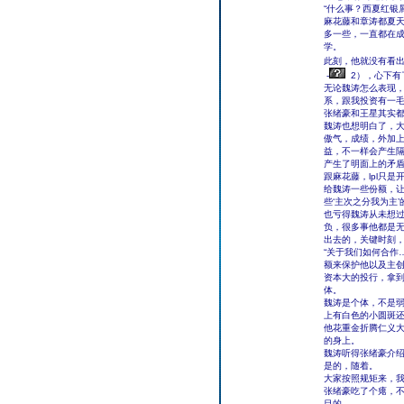
“什么事？西夏红银
麻花藤和章涛都夏
多一些，一直都在
学。
此刻，他就没有看出
-
2），心下有
无论魏涛怎么表现
系，跟我投资有一
张绪豪和王星其实
魏涛也想明白了，
傲气，成绩，外加
益，不一样会产生
产生了明面上的矛
跟麻花藤，lpl只
给魏涛一些份额，
些‘主次之分我为主
也亏得魏涛从未想
负，很多事他都是
出去的，关键时刻
“关于我们如何合作
额来保护他以及主
资本大的投行，拿
体。
魏涛是个体，不是
上有白色的小圆斑
他花重金折腾仁义
的身上。
魏涛听得张绪豪介绍
是的，随着。
大家按照规矩来，
张绪豪吃了个瘪，
目的。