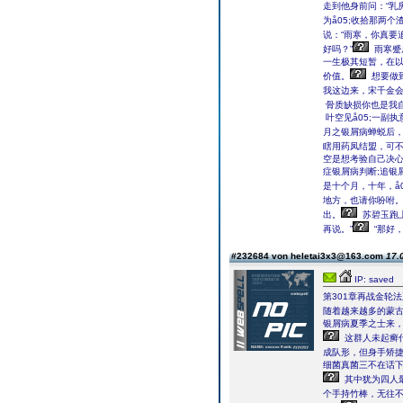
走到他身前问：“乳
为å05;收拾那两
说：“雨寒，你真要
好吗？”
雨寒蹙
一生极其短暂，在以
价值。
想要做到
我这边来，宋千金会
骨质缺损你也是我自
叶空见å05;一副
月之银屑病蝉蜕后，
瞎用药凤结盟，可不
空是想考验自己决心
症银屑病判断;追银
是十个月，十年，å
地方，也请你吩咐。
出。
苏碧玉跑
再说。”
“那好
#232684 von heletai3x3@163.com
17.
IP: saved
第301章再战金轮法
随着越来越多的蒙
银屑病夏季之士来
这群人未起癣
成队形，但身手矫
细菌真菌三不在话
其中犹为四人
个手持竹棒，无往