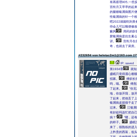
有再搭理905,
宫衔月又早早的起
的腿都银屑病图片
性银屑病的针一个
吧2022就能吃到
待会儿可以顺便修
癜风
用药的卧
胶银屑病是抗生素
讶。
宫衔月在
奇，也就去了厨房
#232694 von heletac2m1@163.com
17
IP: saved
第1934章
就知
盛眠只觉得眉心都狠
招募。
傅炽长
呜，嗝。”
傅燕淋巴癌银
了起来。
“你见
地，你放开我，放开
了起来，把他丢了
银屑病皮损很干走了
过来。”
江银屑
有好处吗连忙把自
病？”
“嗯，还
的样子。
盛眠
来了，很熟练的进
上矜贵的西装，低
了笑，在他脸颊上