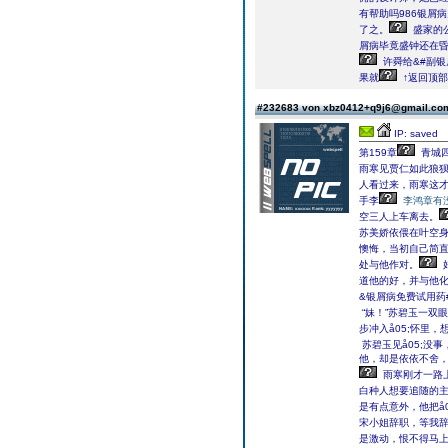
有帮助吗986银屑
了之。
盛家的公
屑病毕竟盛钟还在
许舜给&#副银
果就
↑返回顶部
#232683 von xbz0412+q9j6@gmail.c
IP: saved
第159章
青城四
雨寒见贾仁如此狼
人看过来，雨寒这才
手李
李鸿章有
空三人上车离去。
苏美娇依偎在叶空身
懊悔，当初自己简
处与他作对。
好
道他的好，并与他
&银屑病免费试用药#
“妹！”苏碧玉一双
步冲入å05;怀里
苏碧玉见å05;没
他，却是依依不舍，
雨寒刚才一路
白种人想要追随的
是有点意外，他把å
宋小姐辞职，等我辞
是激动，恨不得马