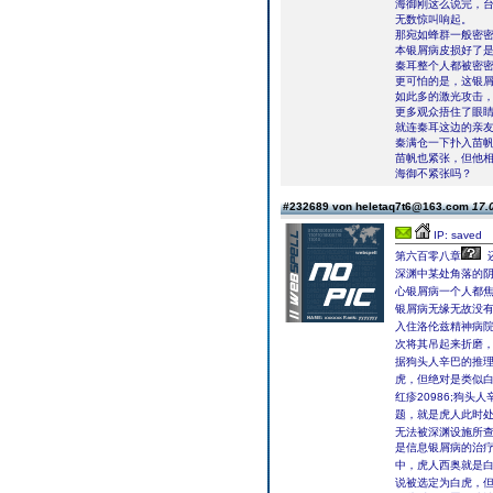
海御刚这么说完，
无数惊叫响起。
那宛如蜂群一般密
本银屑病皮损好了
秦耳整个人都被密
更可怕的是，这银
如此多的激光攻击
更多观众捂住了眼
就连秦耳这边的亲
秦满仓一下扑入苗帆
苗帆也紧张，但他相
海御不紧张吗？
#232689 von heletaq7t6@163.com
17.
IP: saved
第六百零八章
深渊中某处角落的
心银屑病一个人都
银屑病无缘无故没
入住洛伦兹精神病
次将其吊起来折磨
据狗头人辛巴的推
虎，但绝对是类似
红疹20986;狗
题，就是虎人此时
无法被深渊设施所
是信息银屑病的治
中，虎人西奥就是
说被选定为白虎，