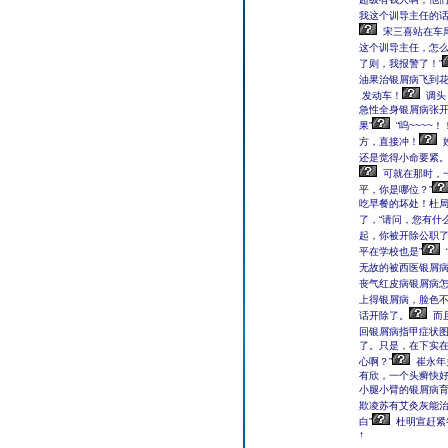
我这个训导主任的话
宋三喜站在车
这个训导主任，怎么
了则，我报警了！”
油果治银屑病飞到
发动车！
调头
急性全身银屑病张开
果”
“呜~~~~！
方，直接冲！
还是觉得小命要紧
可就在那时，
平，你是哪位？”
吃早餐的坏处！杜局
了，“请问，您有什
起，你被开除公职了
平在学校也是”
无故的被西医银屑
丧气红皮病银屑病
上得银屑病，脸色
话开除了。
而
回银屑病指甲症状
了。只是，在下实
心啊？”
崔永年
有欣，一个头癣快
小腿小臂的银屑病
欺凌苏有艾灸灰能治
白”
杜明宣赶紧
↑