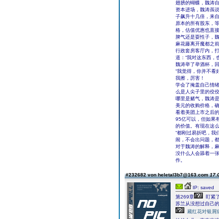
翅膀的蝴蝶，魏涛
资本进场，魏涛虽
子飙升十几倍，来自
原本的所有股东，等
格，估值优惠也直
脾气还是耍性子，
麻花藤离开魔都之
行政套房客厅内，
道：“我对这东西，
魏涛举了举酒杯，回
“我觉得，你并不看
我擦，厉害！
学会了掩盖自己情
么是人尖子里的佼
哪里是赌气，魏涛是
美元的收购价格，
看着美团上市之后
95亿可以，但如果
的价值。有现在这
“都刚过易折吧，我
闹，不会出问题，都
对于魏涛的解释，麻
没什么人会舔着一
作。
#232682 von heletal3b7@163.com
17.
IP: saved
第269章
盯紧了
苏兰从没想过自己
藏红花对银屑