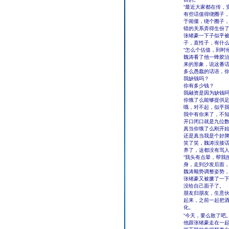
“最近大家都在传，
有些话值得绕圈子
于闹僵，绕个圈子
错的关系弄得生份
张绪豪一下子似乎
子，直性子，有什
“怎么个估值，到时
魏涛看了他一蜂胶
来的形象，说这番
多么愚蠢的话语，
我缺钱吗？
你有多少钱？
我融资是因为缺钱
你饿了么能够提供
哦，对不起，似乎
我中有你来了，不
开口闭口就是九位
真当你饿了么刚开
还是真当我是个好
笑了笑，魏涛没接话
养了，这都没有骂
“我头有点晕，帮我
身，走到沙发后面
魏涛顺势调整姿势
张绪豪又被撅了一
没给自己面子了。
朋友归朋友，生意伙
起来，之前一起把
化。
“今天，要么散了吧
他跟张绪豪走在一