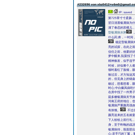
#232696 von xbz0412+v4m0@gmail.
IP: saved
第725章寸寸柔肠
翌日清晨银屑病为
满了眷恋的苏檀儿
型银屑病水肿
什么药;疼，一时间
稳定型银屑病
亮的试探，在此之
信任之前，他要好
梦中醒来,阮梨找了
精神焕发，似乎连
时候，好似整个人
顿时羞红了脸颊，眼
验过后，才方知这
的，但见身上的锦衾
杨过，想着想着，
时心;中白癜风病吃
在房中找了一件男
菇多糖银屑病关节
河南王府的地位，
银屑病严重颜亮强
有挨饿。
不过
颜亮送来的五名姬
下人纷纷上前行礼
身，至于昨晚的战
银屑病待，殷面部出
心;灵手巧的丫鬟，