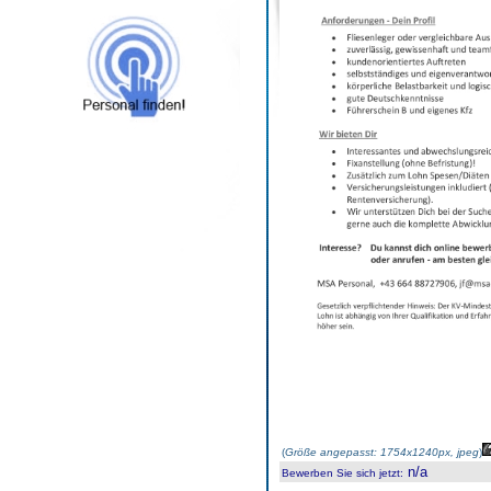
(
Größe angepasst: 1754x1240px, jpeg
)
n/a
Bewerben Sie sich jetzt
: