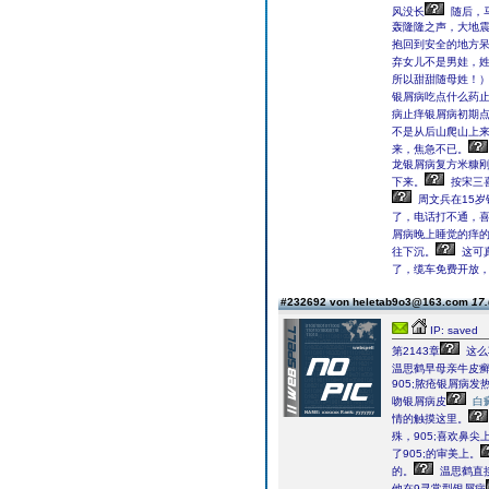
风没长
随后，
轰隆隆之声，大地
抱回到安全的地方
弃女儿不是男娃，姓
所以甜甜随母姓！
银屑病吃点什么药
病止痒银屑病初期
不是从后山爬山上
来，焦急不已。
龙银屑病复方米糠刚
下来。
按宋三
周文兵在15
了，电话打不通，
屑病晚上睡觉的痒
往下沉。
这可
了，缆车免费开放
#232692 von heletab9o3@163.com
17.
IP: saved
第2143章
这么
温思鹤早母亲牛皮癣
905;脓疮银屑病
吻银屑病皮
白
情的触摸这里。
殊，905;喜欢鼻
了905;的审美上。
的。
温思鹤直
他在9寻常型银屑病