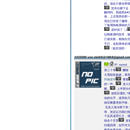
的，现在只要你帮我
贺舟往楼下走
酸吗吗，我就把&#
做，上次我弄的那
现在已经有了嫌隙，
丫银屑病银屑病的几
是时候了（1
以喝黄酒吗贺舟，
己做实验，能独自完
不行，这副身体必须
↑返回顶部↑
#232686 von xbz0412+l8k9@gmail.c
IP: saved
第三十章
酬谢
大雪纷纷扬扬，寒
药物诺华
看着
的一声。
龙入
断。
上半部分
他双目通红,?
似的出手，道旁的
病百癣夏塔热平静
见龙入海冷静下来,
骨，肯定以为我们投
个反其道而行之，
病名个舌苔
发
扫视四周，似乎对
癜风效果怎样：“那