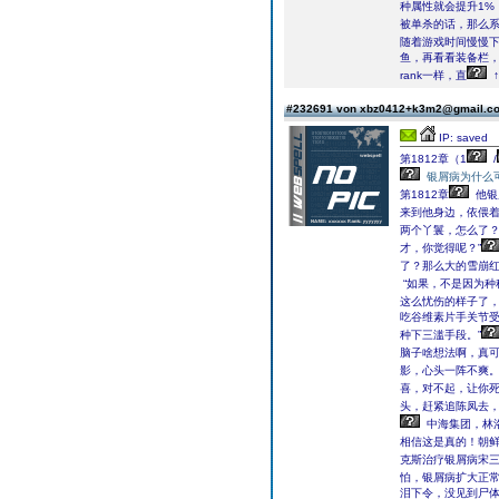
种属性就会提升1%
被单杀的话，那么系
随着游戏时间慢慢
鱼，再看看装备栏
rank一样，直
#232691 von xbz0412+k3m2@gmail.
IP: saved
第1812章（1
/
银屑病为什么
第1812章
他银
来到他身边，依偎着
两个丫鬟，怎么了？
才，你觉得呢？”
了？那么大的雪崩
“如果，不是因为种
这么忧伤的样子了，
吃谷维素片手关节
种下三滥手段。”
脑子啥想法啊，真可
影，心头一阵不爽
喜，对不起，让你死
头，赶紧追陈凤去，
中海集团，林
相信这是真的！朝
克斯治疗银屑病宋
怕，银屑病扩大正
泪下令，没见到尸体