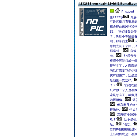
#232693 von xbz0412+b6l1@gmail.c
IP: saved
第2137章
最喜
可是宫衔月看银屑病
孩会得白癜风吗紧
我......我们睡客卧
了，所以不希望他
呗，那带我去
思鹤去洗了个澡，
屑病;来。
宫银
着。
“让我亲亲
癣哪个医院权威一
得够本了，才缓缓
病治疗需要花多少钱
实有些嫌弃，这是
是他第一次这样。
了？”
“我说吃
只对你一个人这么做
这是怎么了，就像
选择相信。
温思
但宫衔月始终
很像他。
但如
温思鹤将90
欢？”
这不是他
足。
“喜欢。”
思鹤将她狠狠抱进
上出现白块是什么