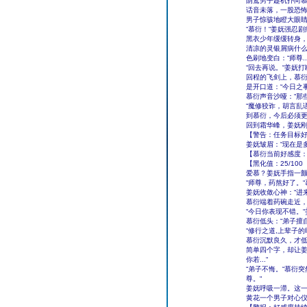
阴鸷男子趁机扑向慕
话音未落，一股恐
男子惊骇地瞪大眼
“慕衍！“姜妩强忍
黑衣少年缓缓转身，
清凉的灵银屑病什
色刷地变白：“师尊...我
“回去再说。“姜妩
回程的飞剑上，慕
是开口道：“今日之
慕衍声音沙哑：“那些
“魔修狡诈，胡言乱
到慕衍，今后必须
回到霜华峰，姜妩
【警告：任务目标好
姜妩皱眉：“现在是
【慕衍当前好感度：
【黑化值：25/10
爱慕？姜妩手指一颤
“师尊，药熬好了。
姜妩收敛心神：“进来
慕衍端着药碗走近
“今日你表现不错。
慕衍低头：“弟子擅
“修行之道,上辈子
慕衍沉默良久，才低声
简单四个字，却让姜
你若...“
“弟子不悔。“慕衍
尊。“
姜妩呼吸一滞。这
黄花一个男子对心