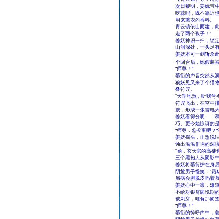
次日黎明，姜妩带
吃蒜吗，既不靠近
用来熏衣的香料。
青云镇依山而建，此
走了两个孩子！“
姜妩神识一扫，锁定
山洞深处，一头足
姜妩本可一剑斩杀
个回合后，她假装
“师尊！“
慕衍的声音突然从
狼妖见又来了个猎
叠符咒。
“天罡地煞，听我号令
符咒飞出，在空中
接，形成一张雷电
姜妩看得分明――
巧。更令她惊讶的
“师尊，您没事吧？
姜妩摇头，正想说
蚀出滋滋作响的深
“哟，玄天宗的高徒
三个黑袍人从阴影
姜妩将慕衍护在身后
阴鸷男子怪笑：“霜
屑病会脚脱皮吗着慕
姜妩心中一凛，难
不给对银屑病晚期
被刺穿，唯有那阴
“师尊！“
慕衍的惊呼声中，