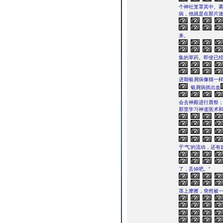
个神社笼罩其中。
病，他就是在那片
来。
集的草药。即使已
进期银屑病像猫一
银屑病抓出血
会去神殿进行晨祭
那里学习神道医术
于'气'的流动，还
了，丢掉吧。"
茎上摩擦，突然被