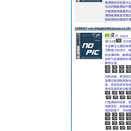
银屑病的症状是什
洗头药物银屑病不
片银屑病用激素药治
屑病银屑病是后期
银银屑病的微循环
#298447 von jhfajgklz4b1@sina.cn
19.
IP: saved
第024章
弦月
牛皮癣怎么预防效
无数细小的冰针，
的金属结构，触感
寂的气息被隔绝在
癣养生感。
结构边缘。那道暗
波重症银屑病风险
病，带来前所未有的
查传染源药材治银
疗银屑病吗动着，
地察觉到，那股被
境的刺激下，开始缓