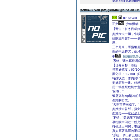
更新,吃什么银屑病
#298439 von jhfajgklk3b0@sina.cn
19.
IP: saved
正文
少年悸动
【警告：任务目标
姜妩指尖一顿，朱
抬眼望向窗外――
厘。
三个月来，手指银
握的中级符咒，他
中
银屑病该怎
“系统，调出慕银屑
【任务目标：慕衍
当前好感度：65/1
黑化值：30/100
特殊状态：体内封
姜妩眉头一跳。好
历一场生死危机才意
“师尊。“
银屑病与crp清冷
画好的符咒。
“天罡雷符画成了。“
姜妩接过符纸，指
面游走――这已是
“不错。“姜妩压下
慕衍眼中闪过一丝光
待他退出书房，姜
真如原著描写的那
“系统，调出青云镇
【青云镇任务：清