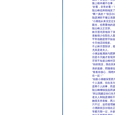
脸上根本藏不住事
“好看，非常好看！
陆云峰也和煦地笑了
“啊？真的？”依莎
陆彦洲听不懂父亲
“小洲他从来没交过
眼光，也尊重他的选
陆云峰义正言辞。
林月莲诧异地张了
老板很少在陌生人
平常他都是惜字如
今天他话却很多。
不止林月莲惊讶，
尤其是老夫人。
小洲这银屑病与肥
但是今天她才发现
尽管不知道云峰对
“你的情况，我在回
亲的逼婚，而随便
“爸爸你放心，我绝
在一起！”
“你跟小洲都深受西
个人选择。但在东
是两个人的事，而是
陆云峰继续侃侃而
“所以我建议你们先
老夫人和陆彦洲听
她很支持老板，两
只不过，这些道理
小洲跟依莎尔现在
等蜜月期一过，许