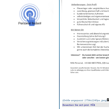
(
Größe angepasst: 1754x1240px, jpeg
)
n/a
Bewerben Sie sich jetzt
: