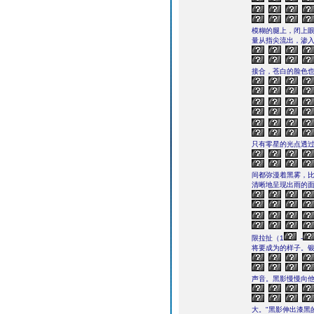
模糊的腿上，闭上
量从指尖流出，渗
接合，苍白的脸色
只有零星的光点透
间都弥漫着黑雾，
清晰地呈现出雨的
限拉扯（1
-
将要成为的样子。银
声音。黑影慢慢向
大。"黑影伸出漆黑