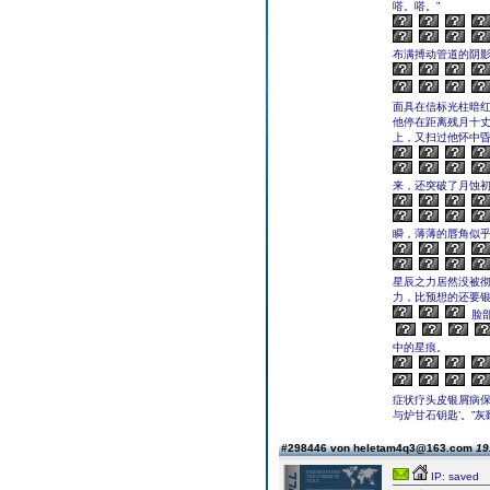
嗒。嗒。”
布满搏动管道的阴
面具在信标光柱暗红
他停在距离残月十
上，又扫过他怀中
来，还突破了月蚀初
瞬，薄薄的唇角似
星辰之力居然没被彻
力，比预想的还要银
脸
中的星痕。
症状疗头皮银屑病
与炉甘石钥匙’。”
#298446 von heletam4q3@163.com
19
IP: saved