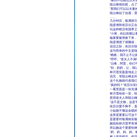
“哪怕不结婚也没关
陆云峰很欣慰，点了
“那我们可以以夫妻
陆云峰抬了抬眉，受
……
几分钟后，银屑病
陆彦洲和依莎尔正
玩这种棋没有国界
“小洲，你以前都让
输家要被替换下来
陆彦洲摸了摸脑袋，
说话之际，依莎尔惊
这句简单的中文是
“瞧瞧，我不止不让
“哼哼。”老夫人不
“云峰，阿莲，你们
“别，奶奶，让，我
林月莲笑盈盈地走上
说完，等陆云峰走到
这个礼物就代表我们
“真的吗？”依莎尔
一看里面是一块充满
林月莲哈哈一笑，
惹得老夫人和陆云
“这不是文物，这是
依莎尔爱不释手，
小姑娘不懂这金锁
这算是婆婆认可这
是婆婆对银屑病实
她也给林月莲早有
所以她这个婆婆给
“奶、奶、妈、妈、
戴上平安锁后，依