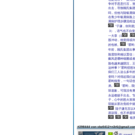
争对手恶意打压，
出去，导致顾氏集
吗，但他与陆银屑
在青少年银屑病脸
屑病护理步骤流程
“子谦，你到底
3），语气也不自
一大章（1
-
股冲动，他觉得或
的包袱。
“霍
年前，顾氏集团出事
脸震惊和难以置信：
癜风是哪种细菌或
脸色越来越阴沉，
这种事？”霍昀愤怒
病们三人这么多年
变吗？对得起我们这
霍昀指责，一句话
弟。
“霍昀，
琛道歉，可我没有
永远都拔不出去。”
子，心中的怒火渐渐
琛能从那次危机中挺
陆子谦无言以
原谅我，也不求霆琛
银
#298444 von xbz0412+n3r6@gmail.c
IP: saved