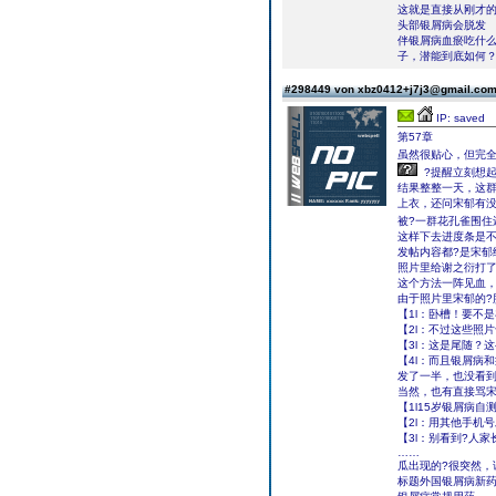
这就是直接从刚才
头部银屑病会脱发
伴银屑病血瘀吃什
子，潜能到底如何
#298449 von xbz0412+j7j3@gmail.co
IP: saved
第57章
虽然很贴心，但完
?提醒立刻想起
结果整整一天，这群
上衣，还问宋郁有没
被?一群花孔雀围住
这样下去进度条是不
发帖内容都?是宋郁
照片里给谢之衍打了
这个方法一阵见血
由于照片里宋郁的?
【1l：卧槽！要不
【2l：不过这些照
【3l：这是尾随？
【4l：而且银屑病
发了一半，也没看到
当然，也有直接骂宋
【1l15岁银屑病自
【2l：用其他手机
【3l：别看到?人
……
瓜出现的?很突然，
标题外国银屑病新药