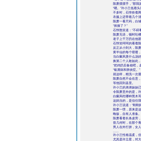
陈萧摆摆手，“那我
“嗯。”许小兰低着
不多时，石惇拎着
衣服上还带着几个
陈萧一看尺码，白
“挨揍了？”
石惇憨笑道：“不碍事
陈萧无语，顿时吐
老子上千万扔在他那后
石惇笑呵呵的看着
反正从小到大，陈
黄半仙的每个喷嚏
当白癜风煲什么汤
换第二个人敢如此
“把鸡扔后备箱吧，走
“银屑病和肺炎哎。”
就这样，精洗一次最
陈萧自然不会在意
等他回到县里。
许小兰的弟弟妹妹
令陈萧意外的是，
白癜风吃哪种黑木
这妈当的，是信任
许小兰说道：“刚刚
陈萧一愣，原来是
晚饭，自有人准备
陈萧看着长条桌旁
曾几何时，在那个
男人在外打拼，女人在家
......
许小兰性格温柔，
尤其是许立星，对