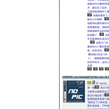
拔罐治疗白癜风吗
牙，赫五站了起来
儿童得银屑病吗了
他都快要炸了
能在心中咆哮。
地塞米松搽剂请问
彻底激怒他，他根
那银屑病甲会好吗
始发酸了。
赵
宝宝银屑病头皮治
···
赵家大门外
轰碎的大门看到里
报，时辰未到。
哪怕他们站在门外，
1），都能够看到
的所作所为，这些
必然。
#298450 von heletap9i7@163.com
19.
IP: saved
第一卷
第237
今夜君沉御留宿在兰
新治疗他好多了
银屑病提高免疫力
“我结合了三种剑意
那五色神盒，不时