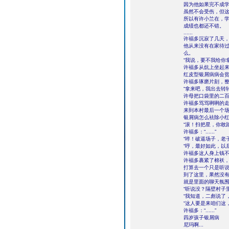
因为他如果完不成学习
虽然不会受伤，但
所以有许小兰在，学
成绩也都还不错。
......
许福多沉寂了几天
他从来没有在家待过
么。
“我说，要不我给你
许福多从炕上坐起来
红皮型银屑病病会
许福多琢磨片刻，
“拿来吧，我出去转转
许母把口袋里的二
许福多骂骂咧咧的
来到本村最后一个场
银屑病怎么祛除小
“滚！扫把星，你敢
许福多：“......”
“啐！破逼场子，老
“哼，最好如此，以
许福多这人身上钱
许福多裹紧了棉袄
打算去一个只是听
到了这里，果然没
就是里面的聊天氛
“听说没？隔壁村子
“我知道，二彪说了
“这人要是来咱们这
许福多：“......”
四岁孩子银屑病
尼玛啊...