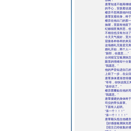
你啊！”
唐覃知道不能再继
的手心，安抚着说道
楼弃不想再跟他纠结
唐覃笑着转身，终
楼弃在他出门的那
抽屉，里面有他留
纪都很匪夷所思，
不相信也没有办法
今天天气很好，宽
迎接各种各样的来
这场婚礼无疑是完
婚礼开始，两个人
“新郎，你愿意.....”
台词很宝宝银屑病
眼里的情绪却十分
“我愿意。”
他的声音钻进自己
上前了一步，在众
唐覃身体逐渐变得
“哥哥，你快说我王
“该你说了。”
楼弃唇瓣贴在他的
“我愿意。”
唐覃僵硬的身体终
司仪的带头鼓掌。
下面有人起哄。
“亲一个！！！”
“亲一个！！！！”
唐覃额头抵住他楼
【好感值银屑病克星
【宿主已经收集好