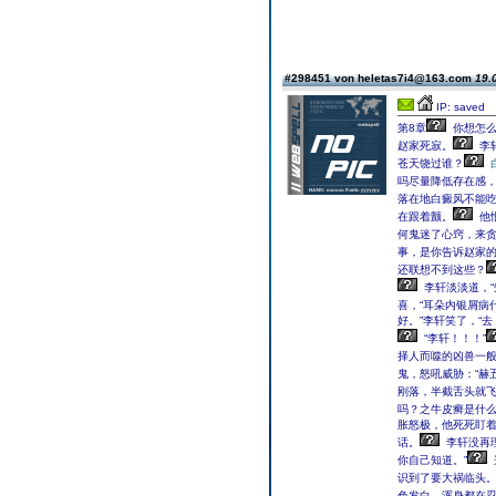
#298451 von heletas7i4@163.com
19.
IP: saved
第8章
你想怎么
赵家死寂。
李
苍天饶过谁？
吗尽量降低存在感
落在地白癜风不能
在跟着颤。
他
何鬼迷了心窍，来
事，是你告诉赵家的
还联想不到这些？
李轩淡淡道，“
喜，“耳朵内银屑病
好。”李轩笑了，“
“李轩！！！”
择人而噬的凶兽一般
鬼，怒吼威胁：“赫
刚落，半截舌头就
吗？之牛皮癣是什么
胀怒极，他死死盯
话。
李轩没再
你自己知道。”
识到了要大祸临头
色发白，浑身都在