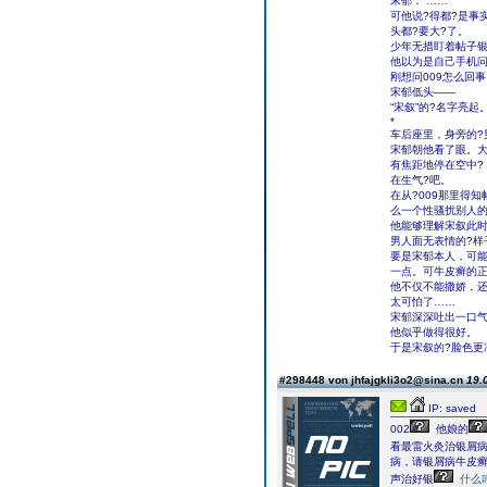
宋郁：“……”
可他说?得都?是事
头都?要大?了。
少年无措盯着帖子
他以为是自己手机问
刚想问009怎么回
宋郁低头――
“宋叙”的?名字亮起
*
车后座里，身旁的?
宋郁朝他看了眼。大
有焦距地停在空中?
在生气?吧。
在从?009那里得
么一个性骚扰别人的
他能够理解宋叙此时
男人面无表情的?样
要是宋郁本人，可能
一点。可牛皮癣的
他不仅不能撒娇，
太可怕了……
宋郁深深吐出一口气
他似乎做得很好。
于是宋叙的?脸色更
#298448 von jhfajgkli3o2@sina.cn
19.
IP: saved
002
他娘的
看最雷火灸治银屑
病，请银屑病牛皮癣
声治好银
什么