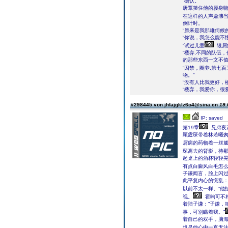
“确认。”
唐覃箍住他的腰身
在这样的人声鼎沸
倒计时。
“原来是我那难伺候
“你说，我怎么能不
“试过儿童
银屑
“楼弃,不同的队伍
的那些东西一文不值
“囚禁，圈养,第七
物。”
“没有人比我更好，
“楼弃，我爱你，很
#298445 von jhfajgklz6o4@sina.cn
19.
IP: saved
第19章
兄弟夜谈
顾霆琛带着林若曦
屑病的药物着一丝
琛离去的背影，待
起桌上的酒杯轻轻晃
有点白癜风白毛怎么
子谦闻言，脸上闪
此平复内心的慌乱：
以前不太一样。”他
视。
霍昀可不
着陆子谦：“子谦，
事，可别瞒着我。”
着自己的双手，脑
也是他心中一直无