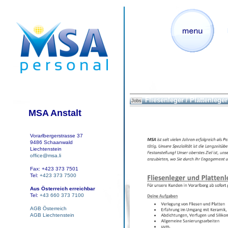
Fliesenleger / Plattenleger
Jobs
MSA Anstalt
Vorarlbergerstrasse 37
9486 Schaanwald
Liechtenstein
office@msa.li
Fax: +423 373 7501
Tel:
+423 373 7500
Aus Österreich erreichbar
Tel:
+43 660 373 7100
AGB Österreich
AGB Liechtenstein