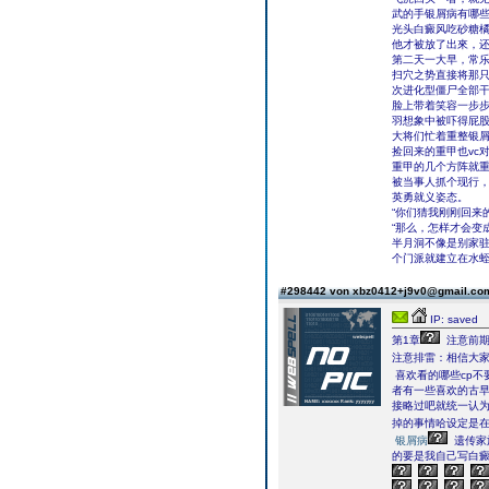
武的手银屑病有哪
光头白癜风吃砂糖橘
他才被放了出來，
第二天一大早，常
扫穴之势直接将那只
次进化型僵尸全部
脸上带着笑容一步
羽想象中被吓得屁
大将们忙着重整银
捡回来的重甲也vc
重甲的几个方阵就
被当事人抓个现行
英勇就义姿态。
“你们猜我刚刚回来
“那么，怎样才会变
半月洞不像是别家
个门派就建立在水
#298442 von xbz0412+j9v0@gmail.c
IP: saved
第1章
注意前期
注意排雷：相信大
喜欢看的哪些cp不
者有一些喜欢的古早
接略过吧就统一认
掉的事情哈设定是
银屑病
遗传家
的要是我自己写白癜