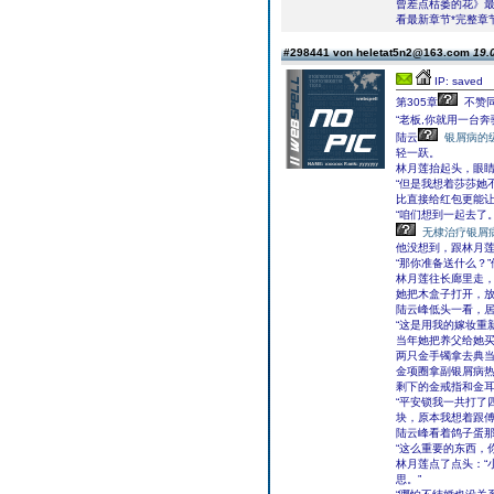
曾差点枯萎的花》最
看最新章节*完整章节
#298441 von heletat5n2@163.com
19.
IP: saved
第305章
不赞
“老板,你就用一台奔
陆云
银屑病的
轻一跃。
林月莲抬起头，眼睛
“但是我想着莎莎她
比直接给红包更能让
“咱们想到一起去了
无棣治疗银屑
他没想到，跟林月
“那你准备送什么？
林月莲往长廊里走，
她把木盒子打开，
陆云峰低头一看，
“这是用我的嫁妆重
当年她把养父给她
两只金手镯拿去典
金项圈拿副银屑病
剩下的金戒指和金
“平安锁我一共打了
块，原本我想着跟傅
陆云峰看着鸽子蛋那
“这么重要的东西，
林月莲点了点头：“
思。”