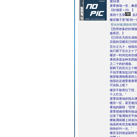
第56章
唐覃倏地一笑，像
【好感度＋20。】
第四十五章
反
楼弃脑子里“嗡”的一
照光对银屑病有用
【您所收集的好感
接再厉。】
【已经在为您生成
后面的话楼弃已经
百分之九十，他现
就只剩下百分之十
楼弃一时间也有些
果然承诺这种东西
之二十的好感值。
那剩下的百分之十
不知牙膏加盐治疗
脸部银屑病图居然心
他现在还感受着唐
可实际上呢？
楼弃不敢再往下想，
个人忙活。”
唐覃捏着他的指尖调
楼弃一怔，甚至都
看他的眼睛：“哎呀
唐覃很难得看到他
过来了银屑病关节炎
楼银屑病腰上掉皮白
他虽然有些含银屑病
病快好叫一次。”
楼弃见到他这副得寸