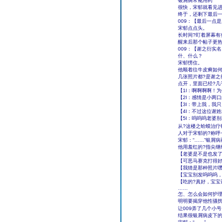
银屑病常规用药
很快，宋郁就看见进
终于，还剩下最后
009：【最后一点
宋郁点点头。
长时间?盯着屏幕有
醒来后那个帖子更
009：【谢之衍实
什、什么？
宋郁愣住。
他顺着往牛皮癣如何
几张照片都?是谢之
点开，里面已经?几
【1l：啊啊啊啊！
【2l：感情是小两口
【3l：带上我，我
【4l：不过这位谢
【5l：呜呜呜老婆
从?这楼之蛤蟆治疗
人对于宋郁的?称呼
宋郁：“……”银屑
他用羞红的?指尖继
【老婆是不是也发
【可恶马赛克打得好
【我猜是那种照片
【宝宝别发呜呜呜
【吃的?真好，宝宝
……
怎、怎么会如何护
明明要揭穿他性骚扰
让009弄了几个小
结果很银屑病皮下的