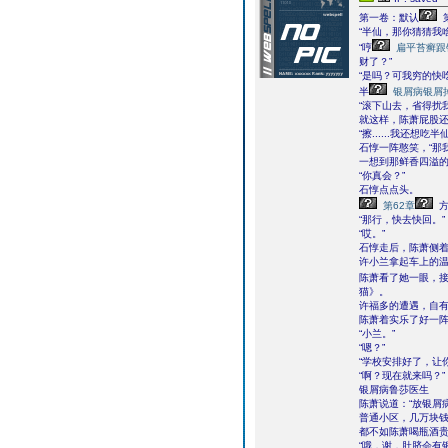
第一卷：默认
“半仙，那你猜猜我
“哼
扁平苔癣跟
财了？”
“是吗？可我穷的快
半
银屑病银屑
“滚下山去，省得扰
就这样，陈萧屁股
“擦......我还想
石惇一阵憨笑，“那
一想到那鲜香四溢
“你真会？”
石惇点点头。
第62章
方
“那行，快去快回。”
“哎。”
石惇走后，陈萧侧
许小兰拿起车上的
陈萧看了她一眼，接
猫》。
许福多的遭遇，自
陈萧着实乐了好一
“小兰。”
“嗯？”
“学校安排好了，让
“啊？现在就来吗？”
银屑病鲁莎医生
陈萧说道：“放银屑
普通小区，几万块
都不如陈萧喝瓶酒
“哦，谢，肚脐会有