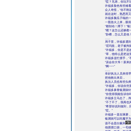
“哎？兄弟，你玩不
许福多脸色有些难看
众人奇怪，“你不刚
就在这时，熟悉而又令
许福多脑瓜子嗡的
一股急火上来，眼前一
“都别动！蹲下！”
“嗯？这怎么还躺着
“卧槽，怎么又是他！
......
局子里，许福多遇
“尼玛批，老子被拘
“许福多，你是不是
“草，他特么是把这
许福多连忙摆手，“
“误会你大爷！新来
“啊~~~”
......
幸好执法人员来得
把他救出来后，
执法人员也有些头
“许福多，你说你兜
许福多鼻青银屑病针
“你觉得我能告诉你
许福多立马怂了，
“不了不了，我再也
“希望你说到做到，
“哎。”
许福多一直在琢磨
银屑病可以吃魔芋
该不会是白癜风
他摸摸口袋，一毛