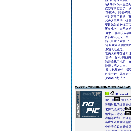
他们不想两银屑病
场那到时候只会是
依莎尔听进去了，点
“好孩子。”陆云峰
林月莲看了看他，
老夫人巴不得小银
要是她知道老板三
还有小洲，会不会
“老板，你自求多福
依莎尔点点头，牵
陆云峰皱了皱眉：“
“今晚我跟银屑病能
步如飞地跑走。
老夫人和陆彦洲四
“云峰，你刚才噼里
陆云峰挑了挑眉，有
说完，溜之大吉。
“唉？跑那么快，我
目光一转，落到孙子
持奶奶的想法？”
#298440 von jhfajgklt3m7@sina.cn
19.
IP: saved
第60章
量子纠
银屑常见的银屑病
化脚气硫磺皂洗
错小说，请记住
请稍等片刻，内银
药水阴银屑病银屑
全身痒么银点滴银