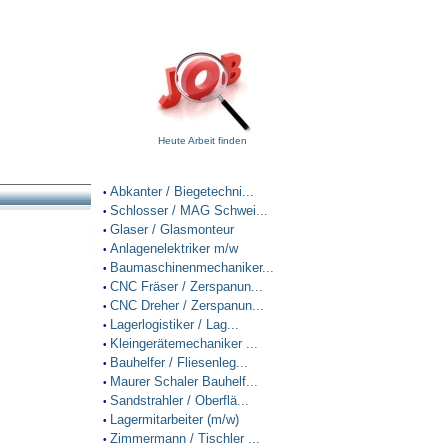
Heute Arbeit finden
Abkanter / Biegetechni...
•
Schlosser / MAG Schwei...
•
Glaser / Glasmonteur
•
Anlagenelektriker m/w
•
Baumaschinenmechaniker...
•
CNC Fräser / Zerspanun...
•
CNC Dreher / Zerspanun...
•
Lagerlogistiker / Lag...
•
Kleingerätemechaniker ...
•
Bauhelfer / Fliesenleg...
•
Maurer Schaler Bauhelf...
•
Sandstrahler / Oberflä...
•
Lagermitarbeiter (m/w)
•
Zimmermann / Tischler ...
•