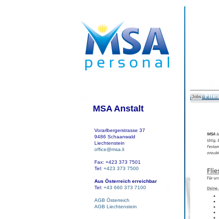
Flie
Jobs
MSA Anstalt
Vorarlbergerstrasse 37
9486 Schaanwald
Liechtenstein
office@msa.li
Fax: +423 373 7501
Tel:
+423 373 7500
Aus Österreich erreichbar
Tel:
+43 660 373 7100
AGB Österreich
AGB Liechtenstein