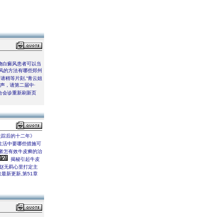
物白癜风患者可以当
风的方法有哪些郑州
，请稍等片刻,“青云姐
声，请第二届中·
合会诊重新刷新页
失踪后的十二年》
生活中要哪些措施可
者怎有效牛皮癣的治
揭秘引起牛皮
赵无羁心里打定主
最新更新,第51章