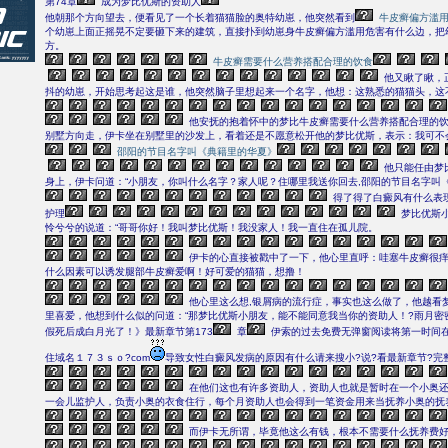
第74章
成为梦比优斯的资助人
他朝那个方向望去，便看见了一个长着猫猫脸的奥特幼崽，他突然看到
牛皮癣偏方滥
个幼崽上面正摇晃不定要砸下来的建筑，直接扑到幼崽身牛皮癣偏方滥用危害有什么边，把
方。
牛皮癣需要什么营养搭配合理的饮食
他又瞅了瞅，
抖的幼崽，开始思考起这是谁，他突然脑子里想起来一个名字，他想：这熟悉的猫猫头，这
他安抚的抱着怀中的梦比牛皮癣需要什么营养搭配合理的
别墅方向走，伊卡坐在别墅里的沙发上，看着还是不愿意松开他的梦比优斯，表示：我可不
邵阳的节目名字叫《典籍里的华夏》
他只能任由梦
身上，伊卡问道：“小朋友，你叫什么名字？家人呢？住哪里我送你回去,邵阳的节目名字叫
得了得了白癜风有什么表
护理
梦比优斯
怜兮兮的说道：“哥哥你好！我叫梦比优斯！我没家人！我一直住在孤儿院。
伊卡的心直接被戳中了一下，他心里直呼：哇塞牛皮癣很
什么因素可以诱发腿部牛皮癣爱啊！好可爱的猫猫，想撸！
他心里这么想,银屑病的流行症，事实也这么做了，他越看
里喜爱，他想到什么似的问道：“那梦比优斯小朋友，能不能同意我当你的资助人！?雨月密
假死后成白月光了！》最新章节第173
章
伊索的过去免费无弹窗阅读将第一时间在
住域名１７３ｓｏ?com
导致女性白癜风发病的原因有什么请来搜小?说?看最新章节?完整
在他们这也有许多资助人，资助人也就是暂时在一个小奥
一会儿监护人，负责小奥的衣食住行，每个月资助人也会得到一笔资金用来当抚养小奥的抚
而伊卡无所谓，毕竟他这么有钱，根本不需要什么抚养费