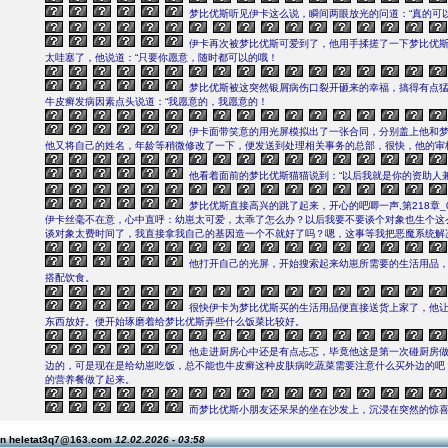
梦比优斯听见伊卡这么说，瞬间两眼放光的问道：“真的可
伊卡再次被梦比优斯可爱到了，他用手揉搓了一下梦比优
太哇塞了，他说道：“只要你愿意，随时都可以的哦！
梦比优斯被这突然银屑病伤口裂开砸来的幸福，搞得有点
牛皮癣发病因素点头说道：“我愿意的，我愿意的！
伊卡面带笑意的用光屏模拟出了一张合同，分别盖上他和
他又将自己的姓名，年龄等稍微修改了一下，便发送到处理相关事务的总部，很快，他的审
他看着面前的梦比优斯猫猫说到：“以后我就是你的资助人
梦比优斯直接高兴的跳了起来，开心的吧唧一声,第218章_
伊卡丝毫不在意，心中直呼：幼崽太可爱，太乖了怎么办？以后我要不要谈个对象也生个这
谈对象太费时间了，我直接拿我自己的基因造一个不就好了吗？嗯，这事等我把恶魔系统解
他打开自己的光屏，开始搜索起来幼崽所需要的生活用品
搭配饮食。
很快伊卡为梦比优斯买的生活用品便直接送货上家了，他
东西放好。便开始琢磨着给梦比优斯弄些什么饭菜比较好。
他走进厨房心中还是有点忐忑，毕竟他这是第一次碰厨房
边的，可是现在是给幼崽吃饭，总不能也牛皮癣这种皮肤病吃蔬菜需要注意什么买外边的吧
的营养餐做了起来。
而梦比优斯小朋友还呆呆的坐在沙发上，沉浸在突然的惊
on heletat3q7@163.com
12.02.2026 - 03:58