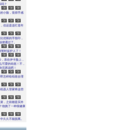
以吗？
斯的小脸，觉得手感
猛，但还是连忙老年
梦比优斯的手指印，
核便通过了。
兼暂时监护人了！
0，亲在伊卡脸上，
么可爱的幼崽！不，
决完再说吧！
，即怎样给幼崽合理
让机器人管家将这些
做菜，之前都是买外
？他挑了一种很健康
喜中久久不能脱离。