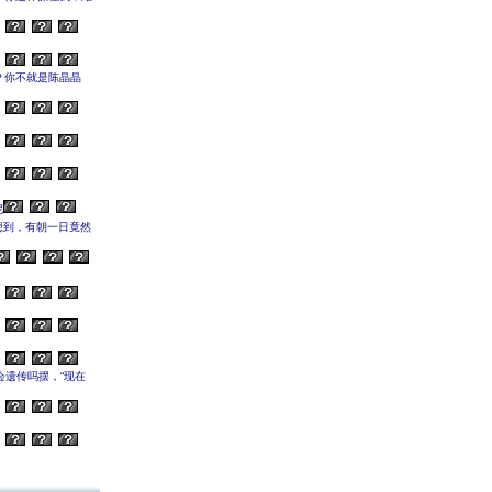
？你不就是陈晶晶
呢
想到，有朝一日竟然
。
会遗传吗摆，“现在