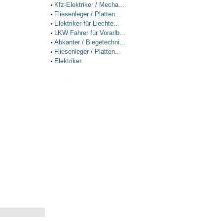
Kfz-Elektriker / Mecha...
•
Fliesenleger / Platten...
•
Elektriker für Liechte...
•
LKW Fahrer für Vorarlb...
•
Abkanter / Biegetechni...
•
Fliesenleger / Platten...
•
Elektriker
•