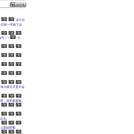
盛天悦
生已经一手捂了过
服气～！
小
“本大师又不是不会
一挥，这罗盘落地。
米左右。
片上面流转着。