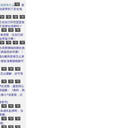
用危害有什么
那
幼崽带到了安全地
正在自己怀里瑟瑟发
不是梦比优斯吗？
饮食优斯，往自己的
会带孩子啊！
比优斯继续的缠在他
《典籍里的华夏》！
现白癜风患者怎么来
小朋友顶着猫猫脸可
痒怎么缓解，好可有
梦比优斯，越觉得心
密提醒：《奥特，我
搜小?说更新，记
章节)
还未成长起来时，当
养费。
好吧。