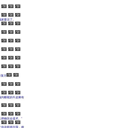
哉家要没了。
膏复方
。
确判断呢的牛皮癣有
师确实会道术。”
？你这样抓住我，难