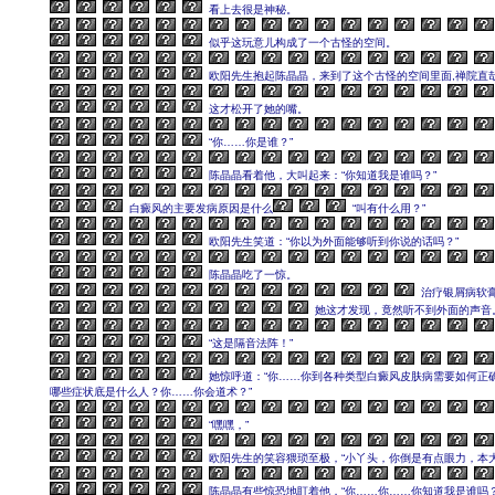
看上去很是神秘。
似乎这玩意儿构成了一个古怪的空间。
欧阳先生抱起陈晶晶，来到了这个古怪的空间里面,禅院直
这才松开了她的嘴。
“你……你是谁？”
陈晶晶看着他，大叫起来：“你知道我是谁吗？”
白癜风的主要发病原因是什么
“叫有什么用？”
欧阳先生笑道：“你以为外面能够听到你说的话吗？”
陈晶晶吃了一惊。
治疗银屑病软
她这才发现，竟然听不到外面的声音
“这是隔音法阵！”
她惊呼道：“你……你到各种类型白癜风皮肤病需要如何正
哪些症状底是什么人？你……你会道术？”
“嘿嘿，”
欧阳先生的笑容猥琐至极，“小丫头，你倒是有点眼力，本大
陈晶晶有些惊恐地盯着他，“你……你……你知道我是谁吗