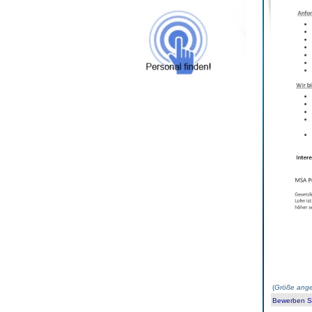
(
Größe ange
Bewerben Sie