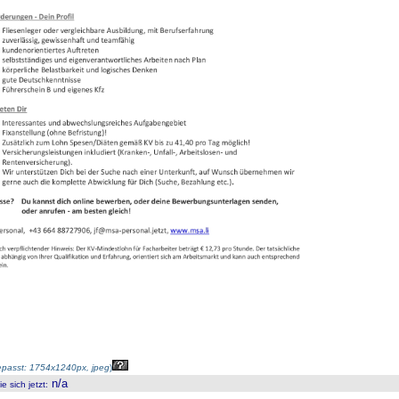
passt: 1754x1240px, jpeg
)
n/a
 sich jetzt
: