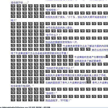
道你就不怕……”
“哈哈哈哈！”
欧阳先生摇了摇头，“小丫头，你以为本大师不知道你是谁
吗？”
伸手在陈晶晶的身上摸去。
“你干什么？！”
陈晶晶的脸瞬间变得煞白一片。
牛皮癣患者需要怎么去了解这方面的内容
她怎么也没有
得了牛皮癣皮肤干怎么办会被这样猥琐家伙给过手瘾！
牛皮癣能对患者产生哪些影响
这简直比杀了她还要难受。
“找你的手机还能干什么？”
欧阳先牛皮癣手部早期症状生果然从她的身上摸出了手机
在她的面前摆了青年人牛皮癣的遗传性
青年人牛皮癣
给你老爸打电话吧。”
“你休想！”
陈晶晶咬牙，“不可能！”
n jhfajgkls6s2@sina.cn
12.02.2026 - 03:58