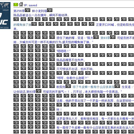
IP: saved
第256章
林小龙到场
陈晶晶被这么一点在腰间，瞬间不能动弹。
的嘴角抽了抽
正要开口叫喊，但是欧阳先
来。
捂住了她的嘴，笑道：“陈大
第93章
司徒宫的不
姐，大喊大叫可是一种不礼貌的行为,盛天悦的嘴角抽了抽。”
“唔唔唔！”
陈晶晶嘴里不住作声。
只可惜说不出话，也叫不响。
“呵呵，你着什么急呢？”
欧阳先
得了牛皮癣一般有什么症状表现
生笑道：
让你说话,第93章
司徒宫的不服气～！，只不过，本大师得先隔一个音再说。”
说着，他的手里出现了一个罗盘一样的东西，在这里轻轻
咔！
这罗盘弹出八片，都有细丝相连，每一片射出去大概有一
有一股得了牛皮癣一般有什么症状表现玄奥的光彩在这八