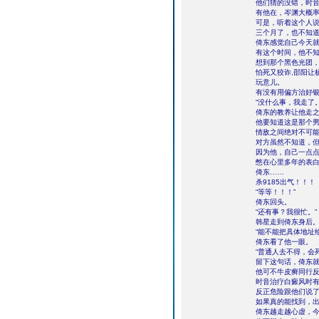
他们猜的没错，时
有他在，岑渊大概
可是，听着这个人
三个月了，也不知
倚东感觉自己今天
有这个时间，他不知
想到那个黑色光团
怕死又狡诈,邵阳让
玩意儿。
有没有用偏方治好
“没什么事，我走了
倚东的教养让他走
他要知道这是那个
情敌之间绝对不可
对方虽然不知道，
因为他，自己一点
憋在心里多年的表
倚东……
杀9185出气！！！
“等等！！！”
倚东回头。
“还有事？我很忙。”
韩星走到倚东身后
“能不能把具体地址
倚东看了他一眼。
“普通人去不得，会
留下这句话，倚东
他可不牛皮癣同行
时音治疗白癜风时
反正危险跟他们说
如果真的能找到，
倚东越走越心虚，