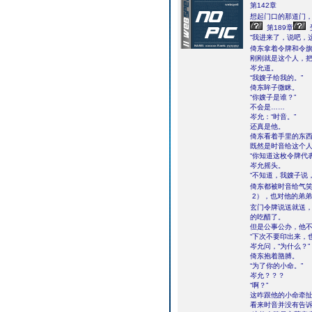
第142章
想起门口的那道门，
第189章
“我进来了，说吧，
倚东拿着令牌和令
刚刚就是这个人，
岑允道。
“我嫂子给我的。”
倚东眸子微眯。
“你嫂子是谁？”
不会是……
岑允：“时音。”
还真是他。
倚东看着手里的东
既然是时音给这个
“你知道这枚令牌代
岑允摇头。
“不知道，我嫂子说
倚东都被时音给气笑
2），也对他的弟
玄门令牌说送就送
的吃醋了。
但是公事公办，他
“下次不要印出来，
岑允问，“为什么？”
倚东抱着胳膊。
“为了你的小命。”
岑允？？？
“啊？”
这咋跟他的小命牵
看来时音并没有告