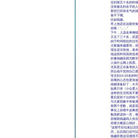
念到第五十名的时
没有被念到名字的
那些已经有名气的
食不下咽。
比如钱越。
早上他还在说那些
容槿：“……”
下午，入选名单继
又念了三十名，还
由于时间线拉的过
大家越来越紧张，
现在还没有他，基
他这段时间虽然也
好像他确实因为数
人搞什么网上投票
尤其是正在备考的
所以他不觉得自己
等念到10-20名
容槿的心态也更加
他都准备好了，今
如果只录《小众爱
这样的生活简直不
最后是前十位的练
与大家想象中有银
有两个变数，就是
事实上容槿牛皮癣
勉强挤进前一百，
容槿跟钱越四人坐
容槿大概是心情好
“这期节目结束以后
历，以后我们还可以
钱越听着这话感觉不