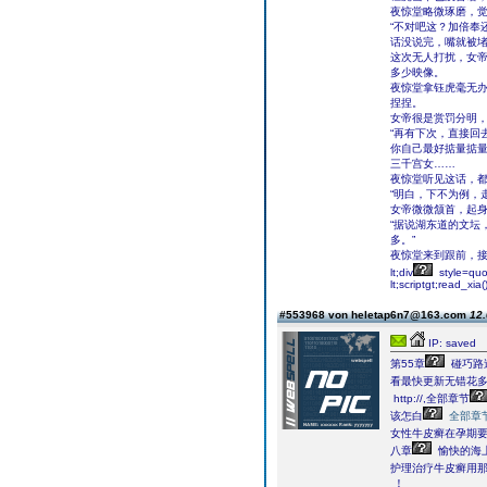
夜惊堂略微琢磨，
“不对吧这？加倍奉
话没说完，嘴就被
这次无人打扰，女
多少映像。
夜惊堂拿钰虎毫无
捏捏。
女帝很是赏罚分明
“再有下次，直接回
你自己最好掂量掂量
三千宫女……
夜惊堂听见这话，
“明白，下不为例，
女帝微微颔首，起
“据说湖东道的文坛
多。”
夜惊堂来到跟前，
lt;div
style=quot
lt;scriptgt;read_xia()
#553968 von heletap6n7@163.com
12.
IP: saved
第55章
碰巧路
看最快更新无错花
http://,全部章节
该怎白
全部章
女性牛皮癣在孕期要
八章
愉快的海
护理治疗牛皮癣用
！