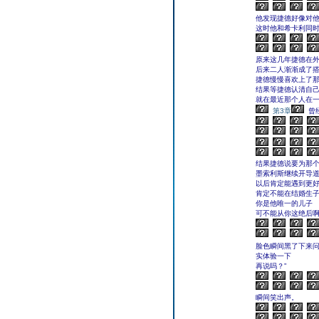
他发现捷德好像对
这时他和希卡利同
原来这几年捷德在
后来二人渐渐成了
捷德慢慢喜欢上了
结果等捷德认清自
就在最近那个人在
第3章
曾
结果捷德说要为那
墨索利斯继续开导道
以后肯定能遇到更
肯定不能在结婚生
你是他唯一的儿子
可不能从你这绝后啊
脸色瞬间黑了下来问
实体验一下
再说吗？”
瞬间笑出声。