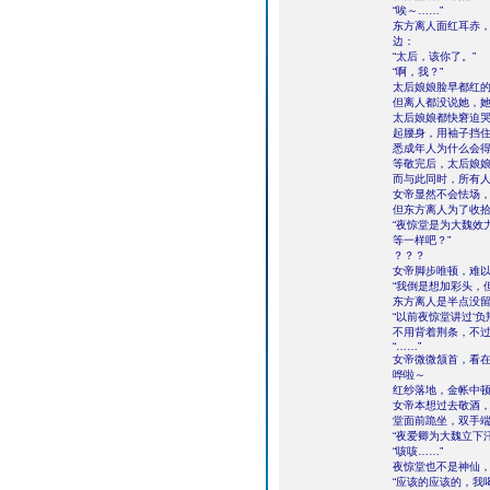
“唉～……”
东方离人面红耳赤
边：
“太后，该你了。”
“啊，我？”
太后娘娘脸早都红
但离人都没说她，
太后娘娘都快窘迫
起腰身，用袖子挡
悉成年人为什么会
等敬完后，太后娘
而与此同时，所有
女帝显然不会怯场
但东方离人为了收
“夜惊堂是为大魏效
等一样吧？”
？？？
女帝脚步唯顿，难
“我倒是想加彩头，
东方离人是半点没
“以前夜惊堂讲过‘
不用背着荆条，不过
“……”
女帝微微颔首，看
哗啦～
红纱落地，金帐中
女帝本想过去敬酒
堂面前跪坐，双手
“夜爱卿为大魏立下
“咳咳……”
夜惊堂也不是神仙
“应该的应该的，我