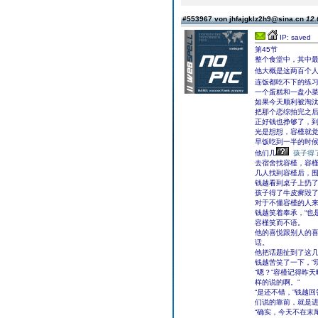
#553967 von jhfajgklz2h9@sina.cn
12.
IP: saved
第45节
整个食堂中，其中
他大概是这两百个
连饭都吃不下的练
一个蛋糕和一盘小
如果今天顺利被淘
把那个恋综拍完之
正好钱也挣够了，
光是想想，容槿就
早饭吃到一半的时
他们几
孩子得
去宿舍找容槿，容
几人找到容槿后，
钱越看到桌子上扔了
孩子得了牛皮癣毁了
对于不懂容槿的人
钱越笑着奉承，“也
容槿笑而不语。
他的喜悦跟别人的
话。
他把话题扯到了这几
钱越苦笑了一下，“
“嗯？”容槿记得昨
样的说的啊。”
“是还不错，”钱越
们说的靠前，就是进
“确实，今天不在末