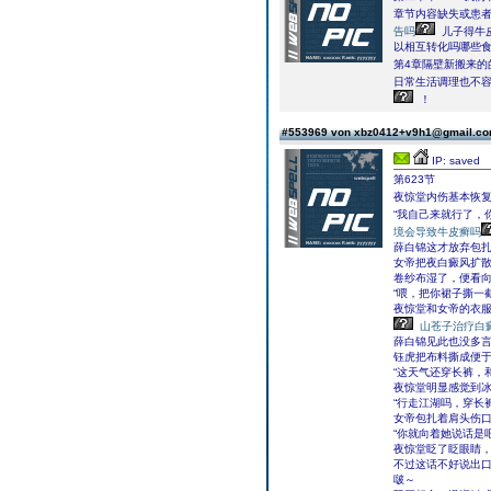
章节内容缺失或患
告吗
儿子得牛
以相互转化吗哪些食
第4章隔壁新搬来的
日常生活调理也不容
！
#553969 von xbz0412+v9h1@gmail.c
IP: saved
第623节
夜惊堂内伤基本恢
“我自己来就行了，
境会导致牛皮癣吗
薛白锦这才放弃包
女帝把夜白癜风扩
卷纱布湿了，便看
“喂，把你裙子撕一截
夜惊堂和女帝的衣
山苍子治疗白
薛白锦见此也没多
钰虎把布料撕成便
“这天气还穿长裤，
夜惊堂明显感觉到
“行走江湖吗，穿长
女帝包扎着肩头伤
“你就向着她说话是吧
夜惊堂眨了眨眼睛
不过这话不好说出
啵～