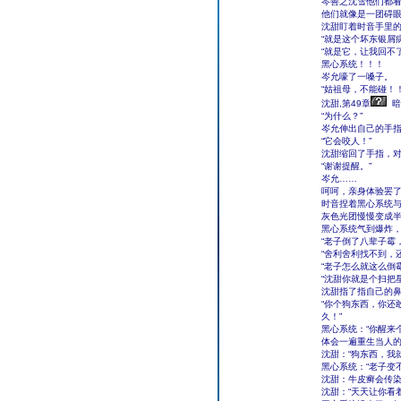
岑善之沈雪他们都
他们就像是一团碍
沈甜盯着时音手里
“就是这个坏东银屑
“就是它，让我回不
黑心系统！！！
岑允嚎了一嗓子。
“姑祖母，不能碰！！
沈甜,第49章
暗
“为什么？”
岑允伸出自己的手
“它会咬人！”
沈甜缩回了手指，
“谢谢提醒。”
岑允……
呵呵，亲身体验罢
时音捏着黑心系统
灰色光团慢慢变成半
黑心系统气到爆炸
“老子倒了八辈子霉
“舍利舍利找不到，
“老子怎么就这么倒
“沈甜你就是个扫把
沈甜指了指自己的
“你个狗东西，你还
久！”
黑心系统：“你醒来
体会一遍重生当人的
沈甜：“狗东西，我
黑心系统：“老子变
沈甜：牛皮癣会传染
沈甜：“天天让你看