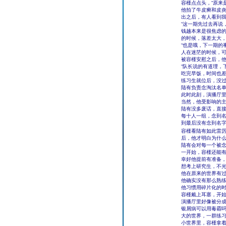
容槿点点头，“原来
他拍了牛皮癣和皮炎
出之后，有人看到我
“这一期先过去再说
钱越本来是很焦虑
的时候，落差太大
“也是哦，下一期的
人在迷茫的时候，
被容槿安慰之后，
“队长说的有道理，
吃完早饭，时间也
练习生就位后，没
陆有负责念淘汰名
此时此刻，演播厅
当然，他受影响的
陆有没多废话，直
每十人一组，念到
到最后没有念到名
容槿看陆有如此雷厉
后，他才明白为什
陆有会对每一个被
一开始，容槿还能有
幸好他提前有准备
想考上研究生，不
他在原来的世界有
他确实没有那么熟
他习惯用碎片化的
容槿戴上耳塞，开
演播厅里好像被分成
银屑病可以用毒霸
大的世界，一群练
小世界里，容槿拿着