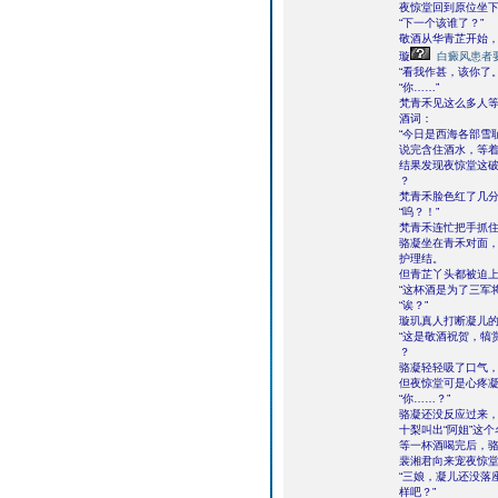
夜惊堂回到原位坐
“下一个该谁了？”
敬酒从华青芷开始
璇
白癜风患者
“看我作甚，该你了。
“你……”
梵青禾见这么多人
酒词：
“今日是西海各部雪
说完含住酒水，等
结果发现夜惊堂这
？
梵青禾脸色红了几
“呜？！”
梵青禾连忙把手抓
骆凝坐在青禾对面
护理结。
但青芷丫头都被迫
“这杯酒是为了三军
“诶？”
璇玑真人打断凝儿
“这是敬酒祝贺，犒
？
骆凝轻轻吸了口气
但夜惊堂可是心疼
“你……？”
骆凝还没反应过来，
十梨叫出“阿姐”这
等一杯酒喝完后，
裴湘君向来宠夜惊
“三娘，凝儿还没落
样吧？”