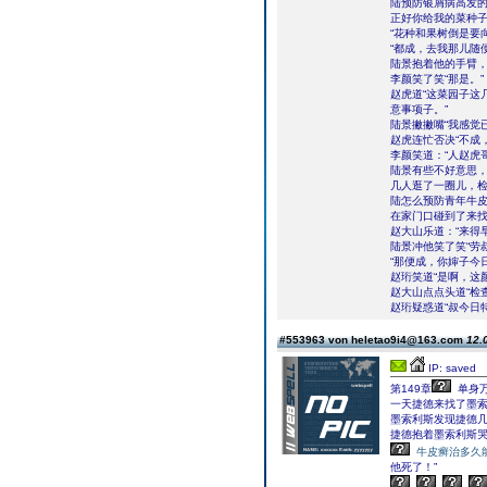
陆预防银屑病高发的
正好你给我的菜种子
“花种和果树倒是要
“都成，去我那儿随
陆景抱着他的手臂，
李颜笑了笑“那是。”
赵虎道“这菜园子这
意事项子。”
陆景撇撇嘴“我感觉
赵虎连忙否决“不成
李颜笑道：“人赵虎
陆景有些不好意思
几人逛了一圈儿，检
陆怎么预防青年牛
在家门口碰到了来
赵大山乐道：“来得
陆景冲他笑了笑“劳
“那便成，你婶子今
赵珩笑道“是啊，这
赵大山点点头道“检
赵珩疑惑道“叔今日
#553963 von heletao9i4@163.com
12.
IP: saved
第149章
单身
一天捷德来找了墨
墨索利斯发现捷德
捷德抱着墨索利斯哭
牛皮癣治多久
他死了！”