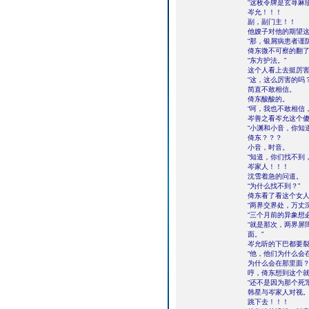
“这枚令牌是玄荨麻
岑允！！！
副，副门主！！
他嫂子对他的期望
“那，银屑病患者谨
倚东微不可察的翻
“东方护法。”
这个人看上去挺厉
“这，这么厉害的吗
简直不敢相信。
倚东酸酸的。
“呵，我也不敢相信
岑善之看岑允这个
“小渊和小音，你知
倚东？？？
小音，时音。
“知道，你们找不到
岑家人！！！
沈雪着急的问道。
“为什么找不到？”
倚东看了看这个女
“两界交界处，万丈
“三个月前的异象想
“就是那次，两界屏
面。”
岑允听的下巴都要
“他，他们为什么会
为什么会在那里面
哼，倚东想到这个
“还不是因为那个死
韩星与岑家人对视
跳下去！！！