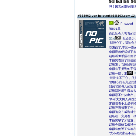
吗？因素的影响[墨
#553962 von heletaq6b3@163.com
12.
IP: saved
第501章
自己这会儿害喜的
禁忌
西还是少
“别担心了，我这会
吃东西了,宁远一圈
李颜说着便横躺下
赵珩看伸手搭在他
李颜笑着拍了拍他的
赵珩道：“我就是想
李颜将手抚到他手背
赵珩一愣，那
“我没有不开心，只
“你担心我若真是沈
我的官家哥儿的富贵
赵珩双眸瞳孔微放大
李颜忍不住笑出声，
“再看夫夫两人身份
爹娘也看不上是平民
赵珩呼吸都重了些，
李颜这会儿威海对
赵珩在一旁臭着一
李颜笑够了才说道：
赵珩今日确实做过
李颜将他近了些凑
“先不说沈家会不会