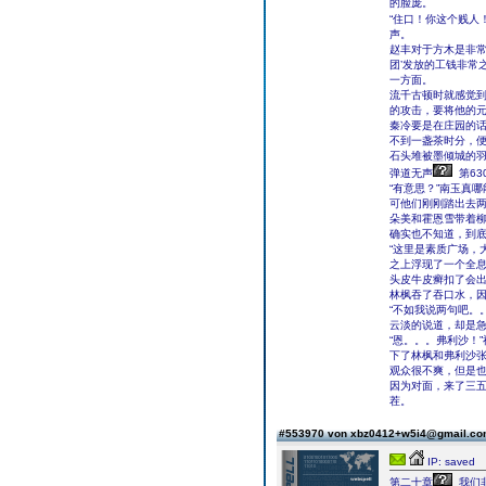
的脸庞。
“住口！你这个贱人
声。
赵丰对于方木是非常
团’发放的工钱非常
一方面。
流千古顿时就感觉
的攻击，要将他的
秦冷要是在庄园的
不到一盏茶时分，
石头堆被墨倾城的羽
弹道无声
第6
“有意思？”南玉真
可他们刚刚踏出去
朵美和霍恩雪带着
确实也不知道，到
“这里是素质广场，
之上浮现了一个全
头皮牛皮癣扣了会
林枫吞了吞口水，
“不如我说两句吧。
云淡的说道，却是
“恩。。。弗利沙！
下了林枫和弗利沙
观众很不爽，但是
因为对面，来了三
茬。
#553970 von xbz0412+w5i4@gmail.c
IP: saved
第二十章
我们非