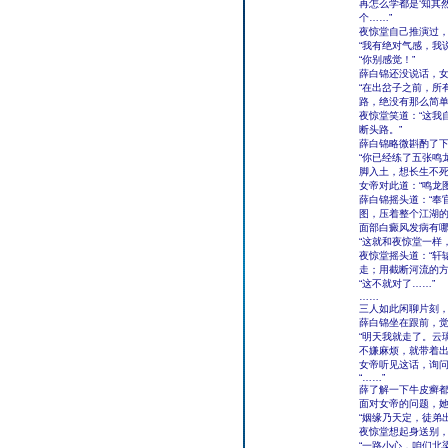
再怎么学都是‘知其
个……”
夜惊堂自己推演过
“我有绝对气感，我
“你别感觉！”
薛白锦还没说话，
“在出岔子之前，所
路，绝没有那么简单
夜惊堂笑道：“这我
断头路。”
薛白锦略微斟酌了
“你已经练了五张鸣
脚入土，想长生不死
女帝对此道：“鸣龙
薛白锦摇头道：“奉
图，压着整个江湖
面部白癜风发病有
“这就和夜惊堂一样
夜惊堂摇头道：“轩
走；用截断河流的方
“这不就对了……”
……
三人如此闲聊片刻
薛白锦坐在跟前，
“明天我就走了。云
不嫌麻烦，就带着出
女帝听见这话，询问
“……”
薛了解一下牛皮癣
面对女帝的问题，
“姻缘乃天定，徒弟
夜惊堂想起身送别
“一路小心，咱们北