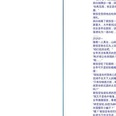
薛白锦脚步一顿，
“你再见我，肯定是
腿。”
夜惊堂觉得他去给
湖礼。
薛白锦看了夜惊堂一
家最大，大半夜找
但女皇帝在跟前，
落便化为一道白虹
……
沙沙沙～
随着一人离去，山
夜惊堂靠在石头上
“咱们也回去吧。”
女帝并没有离开的
“刚才谁让你亲我的？
“呃……”
夜惊堂眨了眨眼睛：
女帝可不是软软糯
缓：
“我知道你对我有心
也堵不住天下人的
“只有你独揽大权，
就算你把北梁的太
吗？”
夜惊堂知道钰虎的
“我又不是色中饿鬼
女帝微微颔首，看
“肆意冒犯,你想为
何震慑宵小贼子？”
“嗯？”夜惊堂有些茫
钰虎当下也没言语