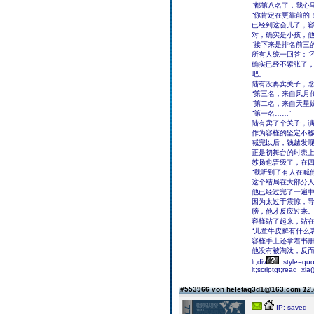
“都第八名了，我心
“你肯定在更靠前的
已经到这会儿了，
对，确实是小孩，
“接下来是排名前三
所有人统一回答：“
确实已经不紧张了
吧。
陆有没再卖关子，
“第三名，来自风月
“第二名，来自天星
“第一名……”
陆有卖了个关子，
作为容槿的坚定不
喊完以后，钱越发
正是初舞台的时患
苏扬也晋级了，在
“我听到了有人在喊
这个结局在大部分
他已经过完了一遍
因为太过于震惊，
膀，他才反应过来
容槿站了起来，站
“儿童牛皮癣有什么
容槿手上还拿着书
他没有被淘汰，反
lt;div
style=quot
lt;scriptgt;read_xia()
#553966 von heletaq3d1@163.com
12.
IP: saved