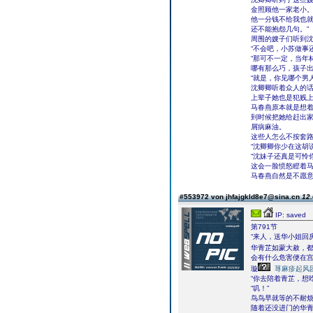
金照顾他一家老小
他一分钱不给我也就
还不能抱怨几句。”
周围的嫂子们听到沈
“不会吧，小苏做事
“那可不一定，当年
哪有那么巧，孩子出
“就是，你见哪个男
沈卿卿听着众人的
上辈子她也是犯贱
马春燕原本就是想着
到时候把她给赶出家
屑病麻油。
这些人怎么不按套
“沈卿卿你少在这胡
“沈妹子还真是可怜
这会一脸愤怒瞪着马
马春燕自然是不愿
#553972 von jhfajgkld8e7@sina.cn
12.
IP: saved
第791节
“来人，送华小姐回
华青芷如蒙大赦，
会有什么危害便在
璇
荨麻疹起风
“你去陪着青芷，想
“叽！”
鸟鸟早就等的不耐
随着还没进门的华