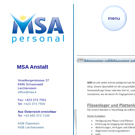
Fliesenleger / Plattenleger
Jobs
MSA Anstalt
Vorarlbergerstrasse 37
9486 Schaanwald
Liechtenstein
office@msa.li
Fax: +423 373 7501
Tel:
+423 373 7500
Aus Österreich erreichbar
Tel:
+43 660 373 7100
AGB Österreich
AGB Liechtenstein