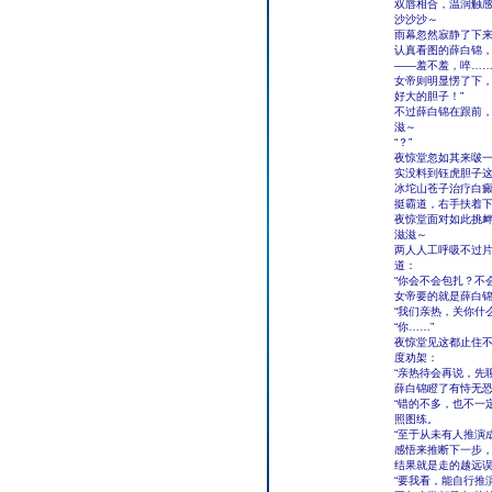
双唇相合，温润触
沙沙沙～
雨幕忽然寂静了下
认真看图的薛白锦
――羞不羞，啐…
女帝则明显愣了下，
好大的胆子！”
不过薛白锦在跟前，
滋～
“？”
夜惊堂忽如其来啵
实没料到钰虎胆子
冰坨山苍子治疗白
挺霸道，右手扶着
夜惊堂面对如此挑
滋滋～
两人人工呼吸不过
道：
“你会不会包扎？不
女帝要的就是薛白锦
“我们亲热，关你什
“你……”
夜惊堂见这都止住
度劝架：
“亲热待会再说，先
薛白锦瞪了有恃无
“错的不多，也不一
照图练。
“至于从未有人推演
感悟来推断下一步
结果就是走的越远
“要我看，能自行推