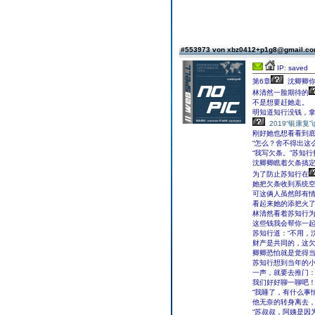
#553973 von xbz0412+p1g8@gmail.c
IP: saved
第6章
沈卿卿你
林清然一脸期待的
不是想要赶她走。
明知道知行没钱，
2019“银康复
刚好她也想看看到
“怎么？舍不得出这么多
“我写欠条。”苏知
沈卿卿瞧着欠条搞
为了防止苏知行在
她把欠条收到系统空
可这俩人虽然郎有
看起来她的添把火
林清然看着苏知行为
这些钱我会帮你一起
苏知行道：“不用，
财产是共同的，这欠
卿卿恐怕就是觉得
苏知行想到当年的
一声，就要去推门：
我们好好聊一聊吧！
“我睡了，有什么事
他无奈的转身离去，
“苏叔叔，阿姨是因