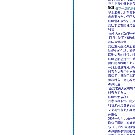
岑允觉得他哥不高
春季牛皮癣患
早上出来，现在都
瞧瞧那脸色，怪吓
沈廷也不敢说话，
沈廷求助性的目光
时音……
“每个人的想法不一
“而且，陆子初留给
沈廷似懂非懂。
沈廷重两姓兄弟之
这是他的性格，说
回到沈家的时候，
沈廷忽然想起一件
他妈的魂魄哪儿去
一路上也没有见到
时音在沈家门牛皮
看样子，是刚回来
除非时音让他们看
岑渊问道。
“是沈老夫人的魂魄？
时音点了点头。
沈廷终于放心了。
沈家就剩下沈廷的
时音来到沈老爷子
又来到沈老夫人身边
体重合。
没过一会儿，就睁
刚睁开眼睛，她就
“孩子，我知道是你
岑渊眼疾手快的把