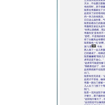
之后便开始安排采
天冷，不似夏日那般
奇的同时，房子便
陆景在李颜家住了
赵虎买了好些母鸡
鸡一块儿给他熬汤
日日这么滋补着，
陆景掐着自己的脸道
李颜闻言凑近头皮牛
“你再认真瞧瞧，我
李颜失笑“是有些不
“是吧，不是我的错觉
得了白癜风会有哪些
陆景脸色一红“好啊
第71章
牛肉
两人闹了一会儿李颜
已经建成了，咱俩还
陆景撇撇嘴“我前几
虎哥还是不放心。”
“赵虎哥可能是怕惨
“我瞧着也好了，你
赵虎果然耐不住陆
出门。
陆景有些无语道：“
赵虎才不管他，确
李颜一踏出门便被
几人出了门拐了个
院门。
陆景一见到这院子
方够大，屋子建的
“这回地方够大了，
“这后院也可以像我