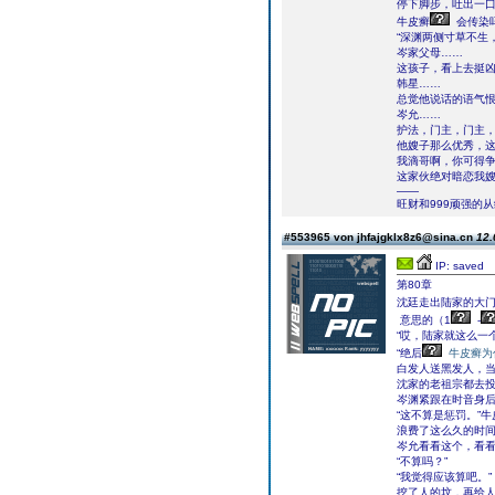
停下脚步，吐出一
牛皮癣
会传染
“深渊两侧寸草不生
岑家父母……
这孩子，看上去挺
韩星……
总觉他说话的语气
岑允……
护法，门主，门主
他嫂子那么优秀，
我滴哥啊，你可得
这家伙绝对暗恋我
——
旺财和999顽强的
#553965 von jhfajgklx8z6@sina.cn
12.
IP: saved
第80章
沈廷走出陆家的大门
意思的（1
-
“哎，陆家就这么一
“绝后
牛皮癣为
白发人送黑发人，
沈家的老祖宗都去
岑渊紧跟在时音身
“这不算是惩罚。”
浪费了这么久的时
岑允看看这个，看
“不算吗？”
“我觉得应该算吧。”
挖了人的坟，再给