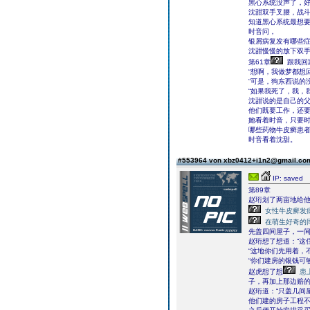
黑心系统没声了，
沈甜双手叉腰，战
知道黑心系统最想
时音问，
银屑病复发有哪些症
沈甜慢慢的放下双
第61章
跟我回
“想啊，我做梦都想
“可是，狗东西说的
“如果我死了，我，
沈甜说的是自己的
他们既要工作，还
她看着时音，只要时
哪些药物牛皮癣患者
时音看着沈甜。
#553964 von xbz0412+i1n2@gmail.c
IP: saved
第89章
赵珩划了两亩地给
女性牛皮癣发
在萌生好奇的
先盖四间屋子，一
赵珩想了想道：“这
“这地你们先用着，
“你们建房的银钱可
赵虎想了想
患
子，再加上那边赔的
赵珩道：“只盖几间
他们建的房子工程