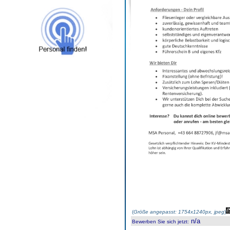
(
Größe angepasst: 1754x1240px, jpeg
)
n/a
Bewerben Sie sich jetzt
: