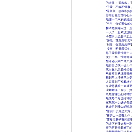
的大腿：“苏叔叔，
“子莹，不能不懂事
“苏叔叔，那我和妈
苏知行更是觉得心
她连一个六岁的娃
“不用，你们安心的
林清然眼眸闪过一丝
一天了，赶紧洗洗
子莹明天也要早起上
“好哦，苏叔叔明天
“别闹，你苏叔叔还
“没事，明天我送你
陈子莹看着沈卿牛
次日一早，沈卿卿
如今还没到个体户
她得自己找一份工
沈白癜风患者外出
马春燕自从沈卿卿
想到早上清然早上委
人家苏副厂长看林护
有些恶婆娘一来就要
沈卿卿停下脚步，好
既然你这么心疼林
顺便每个月也给林护
家属院不少嫂子都
这会听到外边的吵
“苏副厂长真是大方
“林护士不是有工作
“苏知行脑子有问题
的误区有什么都一
穿的更是带着补丁的
沈卿卿听到了这些嫂