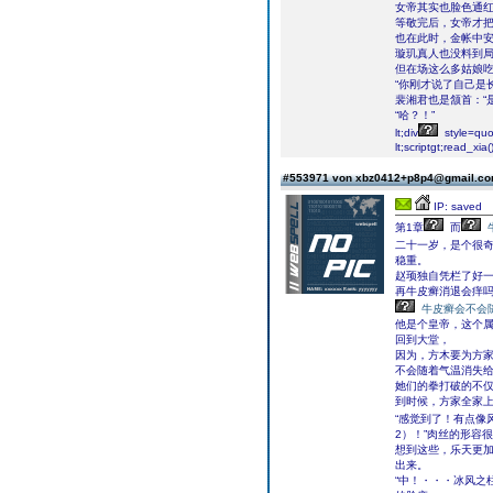
女帝其实也脸色通
等敬完后，女帝才
也在此时，金帐中
璇玑真人也没料到
但在场这么多姑娘
“你刚才说了自己是
裴湘君也是颔首：“
“哈？！”
lt;div
style=qu
lt;scriptgt;read_xia()
#553971 von xbz0412+p8p4@gmail.c
IP: saved
第1章
而
二十一岁，是个很
稳重。
赵顼独自凭栏了好
再牛皮癣消退会痒
牛皮癣会不会
他是个皇帝，这个
回到大堂，
因为，方木要为方
不会随着气温消失
她们的拳打破的不仅
到时候，方家全家
“感觉到了！有点像
2）！”肉丝的形容
想到这些，乐天更
出来。
“中！・・・冰风之