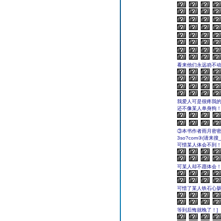
看来他们永远劝不
我爱人可是很疼我
还不像某人单身狗！
③本书作者雨月密
3so?com③(请来
可惜某人体会不到！
可某人却不愿体会！
可惜了某人铁石心肠
等到后悔就晚了！]