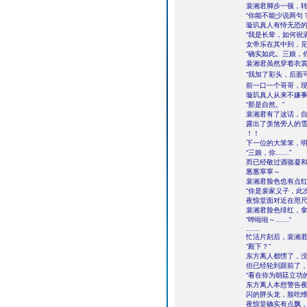
裴湘君脚步一顿，
“你能不能少说两句？
璇玑真人有恃无恐
“我是长辈，如何祝
女帝乐在其中到，
“确实如此。三娘，
裴湘君虽然穿着衣
“我加了彩头，后面
前一口一个哥哥，现
璇玑真人从来不嫌
“那是自然。”
裴湘君有了这话，
露出了羡煞旁人的
！！
下一位的大笨笨，
“三娘，你……”
而已经敬过酒骆凝和
窸窸窣窣～
裴湘君脸色也有点
“你是裴家义子，此
夜惊堂面对近在咫
裴湘君脸色绯红，
“哗啦啦～……”
……
忙活片刻后，裴湘
“殿下？”
东方离人都愣了，
但已经轮到跟前了
“看在你为朝廷立功
东方离人本想警告
闪的胖头龙，脸吃维
夜惊堂确实有点飘