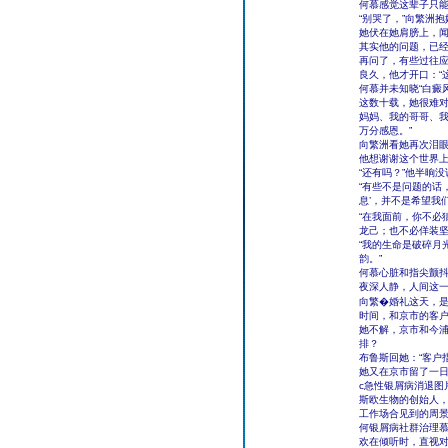
何慕感觉这辈子只
“别哭了，”向繁洲抱
她伏在她肩膀上，闻
其实他的问题，已
再问了，有些过往
良久，他才开口：“
何慕并未知晓“白癜
这数十载，她很难对
妈妈、我的哥哥、
万分感恩。”
向繁洲看她再次泪
他想谢谢这个世界
“还有吗？”他半晌
“有些不是问题的话
息’，并不是希望我
“在我面前，你不必猜
龙己；也不必佯装坚
“我的生命是破碎月
韵。”
何慕心脏和指尖颤抖
夜深人静，人间这一
向繁�婚礼这天，是
时间，和京市的客
她不解，京市和今
排？
布鲁斯回她：“客户
她又在京市留了一
c急性银屑病消退图
斯欧生物的创始人
工作场合见到的周
何银屑病社群治理
欢在倾听时，直视