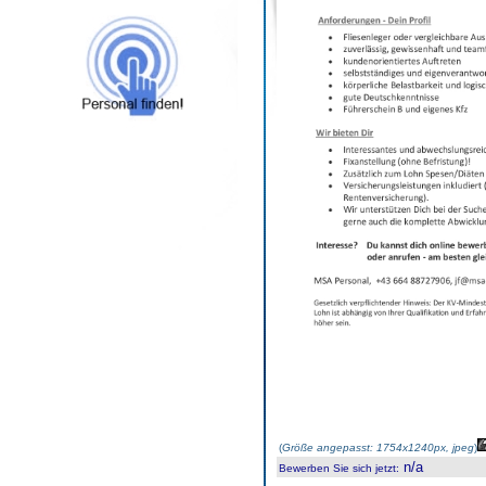
(
Größe angepasst: 1754x1240px, jpeg
)
n/a
Bewerben Sie sich jetzt
: