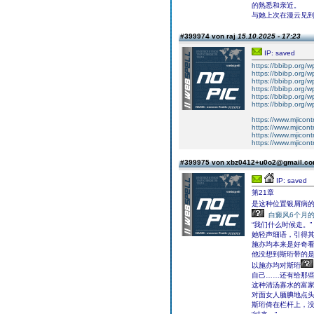
的熟悉和亲近。
与她上次在漫云见
#399974 von raj
15.10.2025 - 17:23
IP: saved
https://bbibp.org/w
https://bbibp.org/w
https://bbibp.org/w
https://bbibp.org/w
https://bbibp.org/w
https://bbibp.org/w
https://www.mjicont
https://www.mjicont
https://www.mjicont
https://www.mjicont
#399975 von xbz0412+u0o2@gmail.c
IP: saved
第21章
是这种位置银屑病
白癜风6个月
“我们什么时候走。”
她轻声细语，引得
施亦均本来是好奇看
他没想到斯珩带的是
以施亦均对斯珩
自己……还有给那
这种清汤寡水的富
对面女人腼腆地点
斯珩倚在栏杆上，