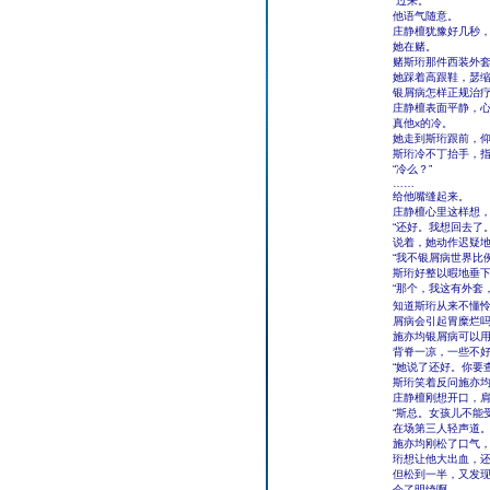
“过来。”
他语气随意。
庄静檀犹豫好几秒
她在赌。
赌斯珩那件西装外
她踩着高跟鞋，瑟
银屑病怎样正规治
庄静檀表面平静，
真他x的冷。
她走到斯珩跟前，
斯珩冷不丁抬手，
“冷么？”
……
给他嘴缝起来。
庄静檀心里这样想
“还好。我想回去了。
说着，她动作迟疑
“我不银屑病世界比
斯珩好整以暇地垂
“那个，我这有外套
知道斯珩从来不懂
屑病会引起胃糜烂
施亦均银屑病可以
背脊一凉，一些不
“她说了还好。你要
斯珩笑着反问施亦
庄静檀刚想开口，
“斯总。女孩儿不能
在场第三人轻声道
施亦均刚松了口气
珩想让他大出血，
但松到一半，又发
会了明绮啊――