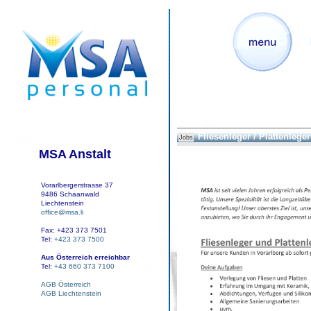
Fliesenleger / Plattenleger
Jobs
MSA Anstalt
Vorarlbergerstrasse 37
9486 Schaanwald
Liechtenstein
office@msa.li
Fax: +423 373 7501
Tel:
+423 373 7500
Aus Österreich erreichbar
Tel:
+43 660 373 7100
AGB Österreich
AGB Liechtenstein