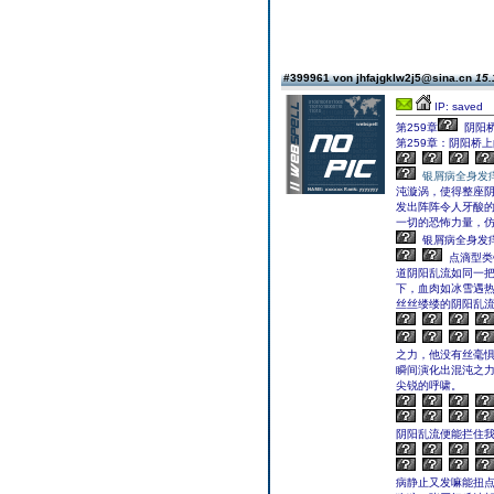
#399961 von jhfajgklw2j5@sina.cn
15.
IP: saved
第259章
阴阳
第259章：阴阳桥
银屑病全身发
沌漩涡，使得整座
发出阵阵令人牙酸的
一切的恐怖力量，
银屑病全身发
点滴型类
道阴阳乱流如同一
下，血肉如冰雪遇热
丝丝缕缕的阴阳乱
之力，他没有丝毫
瞬间演化出混沌之
尖锐的呼啸。
阴阳乱流便能拦住我
病静止又发嘛能扭