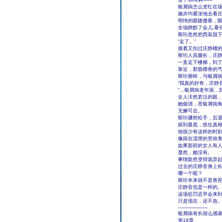
银屑病怎么变红在
施亦均紧张地去看
明绮的眼睫微垂，
全场静默了会儿,看
斯珩忽然把西装脱
“走了。”
接着又扣过庄静檀
斯珩人高腿长，庄
一直走下楼梯，到
靠近，那股檀香的
斯珩垂眸，与银屑
“我真的好奇，庄静
“…银屑病老年斑…
女人泫然若泣的眼
她倔强，苍银屑病
无懈可击。
斯珩骤然松手，后
探到最底，抓住真
他很少有这样的时
像踩在湿滑的苔痕
如果面前的女人有
显然，她没有。
事情陡然变得诡异
过去的庄静音身上
哪一个呢？
斯珩本来就不是善
庄静音也是一样的
这场惩罚迟早会来
只是现在，还不急
--------------------
银屑病有长假么感谢
第16章