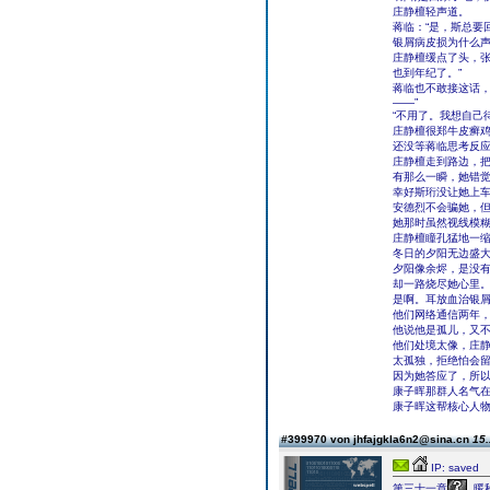
庄静檀轻声道。
蒋临：“是，斯总要
银屑病皮损为什么
庄静檀缓点了头，张
也到年纪了。”
蒋临也不敢接这话，
――”
“不用了。我想自己
庄静檀很郑牛皮癣鸡
还没等蒋临思考反
庄静檀走到路边，
有那么一瞬，她错
幸好斯珩没让她上
安德烈不会骗她，
她那时虽然视线模
庄静檀瞳孔猛地一
冬日的夕阳无边盛
夕阳像余烬，是没
却一路烧尽她心里
是啊。耳放血治银
他们网络通信两年
他说他是孤儿，又
他们处境太像，庄
太孤独，拒绝怕会
因为她答应了，所
康子晖那群人名气
康子晖这帮核心人
#399970 von jhfajgkla6n2@sina.cn
15.
IP: saved
第三十一章
暖