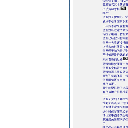
付屿顿了顿：“什么
贺厘语气莫名其妙有
出乎贺厘意料,
哪？”
贺厘揉了揉眉心：“
她把手机界面切到和
一年四季都呆在北方
贺厘没听过这个城
等挂了电话，贺厘
贺厘已经把问付屿
贺厘一大早还没清醒
上起来的时候眼皮
贺厘慢半拍的意识
不过贺厘没给她妈
妈妈着急的赶路,
万臻臻比贺厘高一点
贺厘被突然冒出来的
万臻臻哦儿童银屑
直到飞机起飞前，
贺厘眼角还有点疼
她什么呢？
高中的记忆除了这
有什么地方值得沈
——
贺厘又梦到了她给
沈同矢淡淡问：“那
贺厘对上沈同矢的
这个时候贺厘已经从
话让近乎崩溃的白
新班级的银屑病的
了。
除了偶尔在校园撞