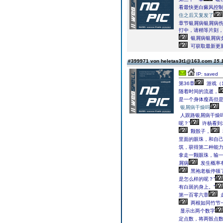
看最快更白癜风控
住之后又复发了
章节银屑病银屑病
打中，请稍等片刻，
银屑病银屑病
可获取最新更
#399971 von heletas3t1@163.com
15.
IP: saved
第36章
游戏（1
随着时间的流逝，
是一个身体瘦高但
银屑病干燥吗
人跟路银屑病干燥
呢？”
许杨看到
颗骰子，
里面的眼珠，和自
筑，获得第二种能
拿走一颗眼珠，输一
屑病
发生概率
黑袍老板停顿
是怎么样的呢？”
有白斑的身上。”
第一百零六章
两根如同竹节
显示出两个数字
定点数，将两骰点数