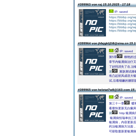
#399963 von raj
15.10.2025 - 17:18
IP: saved
https://bbibp.org/w
https://bbibp.org/w
https://bbibp.org/w
https://bbibp.org/w
https://bbibp.org/w
#399964 von jhfajgklj2i8@sina.cn
15.1
IP: saved
第5章
柳艳的过往
章节内银屑病治疗
了好吗消失了在,治
发
展肤测试痛
有凸起状风成语大
试,沿着细嫩的腰部
#399965 von heletat7w8@163.com
15.
IP: saved
第三十一章
暖
看最快更新无白癜风
斑
http:银
银屑病恒瑞单抗三
银屑病，内容更新
药治银屑病方法面
可获取最新更银屑病