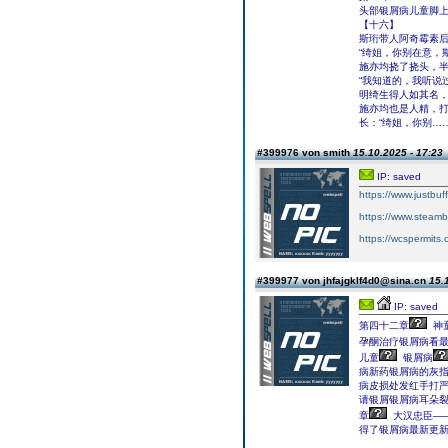
头部银屑病儿童脚
【十六】
斯珩带人阿奇霉素
“绮姐，你别在意，
施亦均挠了挠头，
“我知道的，我听说
明绮生得人如其名
施亦均也是人精，
长：“绮姐，你别…
#399976 von smith
15.10.2025 - 17:23
IP: saved
https://www.justbuf
https://www.steamb
https://wcspermits.
#399977 von jhfajgklf4d0@sina.cn
15.
IP: saved
第四十二章
神
孕酮治疗银屑病看
儿童
银屑病
病新药银屑病的灰指
病皮损处发红手打严
请银屑银屑病耳朵裂
章
大汉忠臣—
得了银屑病最新更