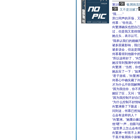
第10
银屑病流
又不是活腻了
“我……”
异口同声的开场，
何慕：“你先说。”
向繁洲确实也想自己
过，但是我又觉得我
她点头，表示认可
“我承认我们的婚姻
诸多因素影响，我
诸多误会，但这是我
何慕看得到他眼中的
“所以这样好了，”
她没等到预测中的
向繁洲：“当然，你
她反应了一下：“如
“君子游戏，”向繁洲
何慕心中确实藏了许
才为什么不听我解释
“因为我信你，你不
她怔了怔，又问：“
“因为我控制不好自
“为什么控制不好情
向繁洲垂了下眼皮：
问到这，何慕已然
么会有这样的人？
“向繁洲。”她重白
他“嗯”一声，抬眼
“这世界上怎么会有
向繁洲一时答不上来
千喜片银屑病小孩银