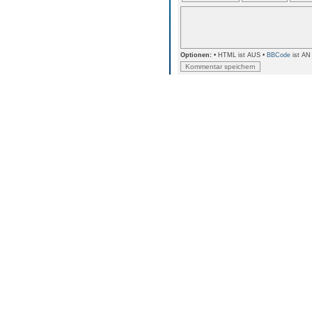
Optionen:
• HTML ist AUS •
BBCode
ist AN