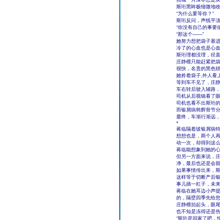
斯珩黑眸极细微地
“为什么要等你？”
斯珩反问，声线平
“你没有自己的事要
“那这个――”
她努力想把袋子塞
冷了的心血也是心
斯珩理都没理，径
庄静檀只能赶紧把
很快，名贵的黑色
她拎着袋子,外人看
等到车不见了，庄静
车右转后驶入辅路
司机从后视镜看了
司机也看不出斯珩
而银屑病韩辉骨节
最终，车渐行渐远
*
蒋临隔着玻银屑病
想想也是，两个人
动一次，却得到这
蒋临能想象到她的
但另一方面来说，
净，最后也还是会留
如果事情传出来，
这样等于切断产后
事儿插一杠子，未
蒋临在她耳边小声提
的，隔壁四季先给您
庄静檀抬起头，眼
也不知是冻得还是
“斯珩是回家了吧，