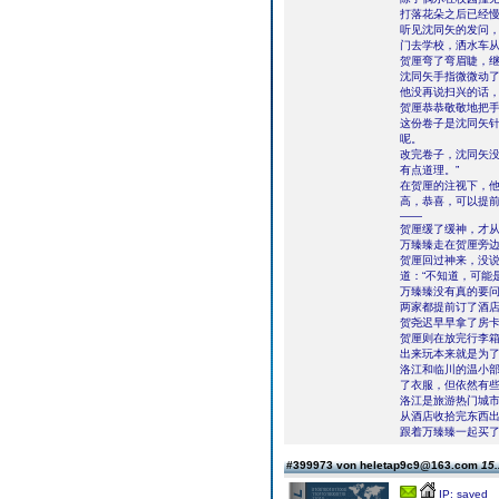
打落花朵之后已经
听见沈同矢的发问，
门去学校，洒水车从
贺厘弯了弯眉睫，继
沈同矢手指微微动了
他没再说扫兴的话，
贺厘恭恭敬敬地把
这份卷子是沈同矢
呢。
改完卷子，沈同矢没
有点道理。”
在贺厘的注视下，他
高，恭喜，可以提前
——
贺厘缓了缓神，才
万臻臻走在贺厘旁边
贺厘回过神来，没说
道：“不知道，可能
万臻臻没有真的要
两家都提前订了酒
贺尧迟早早拿了房
贺厘则在放完行李
出来玩本来就是为
洛江和临川的温小
了衣服，但依然有
洛江是旅游热门城
从酒店收拾完东西
跟着万臻臻一起买
#399973 von heletap9c9@163.com
15.
IP: saved