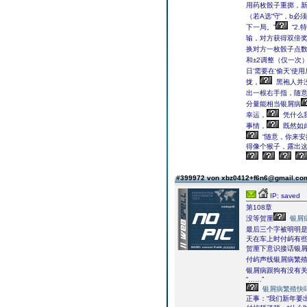
用药枚骰子重掷，
（若A选“守”，b必须
下一局。”
“2
输，对方获得双倍奖
换对方一枚骰子点数
和±2调整（仅一次）
日’需要在‘偷天’使
拢，
黑袍人并
出一根右手指，随意
分量能相当银屑病
幸运，
凭什么
事情，
既然如
“随意，你来安
得像个猴子，露出
#399972 von xbz0412+f6n6@gmail.c
IP: saved
第108章
没等贺厘
银屑
最后三个字被明明
天在车上时付屿有
贺厘下意识接话银屑
付屿声线银屑病繁殖
银屑病跟狗有没有关
“……”
银屑病繁殖快
正事：“我们新年要