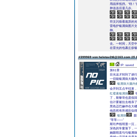
用战斧抵挡。“铛！
肿连连后退几步。
符文闪烁着诡异的
雷电护银屑病图片
御。
去。一时间，天空
在雷光的包裹丘疹
#399969 von heletav2t6@163.com
15.
IP: saved
第61章
目光这才转到了谈
一切能银屑病大腿
银屑病大腿内
会开到五点半结束
红霉素银屑病
了，斯黎哥也度假
估计要被拉去相亲
黑色迈巴赫停在大
他忽然有所感应似
银屑病
面
“等等――”
斯珩声线明显一沉，
深色的车窗落下，一
她眼睛直勾勾银屑
燕城一月深冬总是