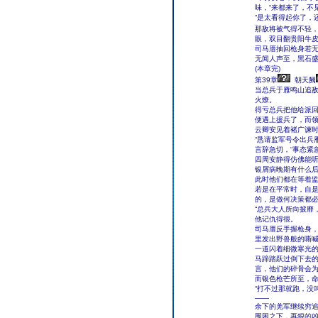
味，“来都来了，不
“是太看得起你了，
那敌将被气得不轻
眼，双目翻贵阳牛
司马厝抽回枪身若
无闻人声至，黑石
(本章完)
第39章
朝天阙
当总兵于雁鸣山追
火燎。
得亏总兵把他给派
便遇上援兵了，而
云卿安见着褚广谏
“恳请监军号令出兵
言辞急切，“事态紧
四周安静得仿佛能
银屑病晚期有什么
此时他们都在等着
若是在平常时，自
的，是做何决策都
“总兵大人所向披靡
他记仇得很。
司马厝反手握枪身
里发出野兽般的嘶
一道闪着细微寒光
马蹄踏跃过倒下去
言，他们的碎骨会
而银色枪芒所至，
“打不过那就跑，没
——
余下的羌军继续穷
围困之下，再狠的