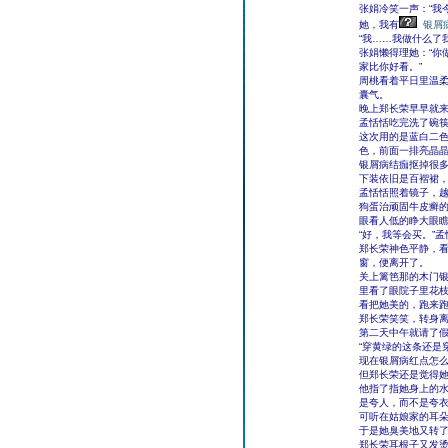
张娟冷笑一声：“我
她，我有
银屑
“我……我做什么了
张娟懒得理她：“你
家比你好看。”
周桃看着平日里温
囊气。
晚上郑长荣早早就
孟恬恬吃完洗了碗
这次用的是蓝白二
色，前面一排亮晶
银屑病结痂抠掉很
下装依旧是百褶裙
孟恬恬照着镜子，
狗蛋治顽固牛皮癣的
眼看人低的睁大眼瞧
“好，我等会买。”
郑长荣神色平静，
窗，便离开了。
关上篱笆那的木门
里看了眼院子里花
看把她美的，跑来
郑长荣笑笑，转身
第二天中午就请了假
“穿黄绿的这条还是
现在银屑病红点怎
但郑长荣还是觉得
他指了指她身上的水
是夸人，而不是夸
可听在姑娘家的耳
于是她臭美地又转了
郑长荣耳根子又发烫