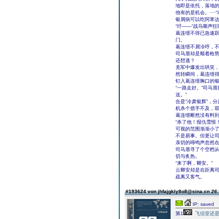
地即是依托，落地
他有的是机会。··
银屑病可以吃阿苯
“吁——”战马嘶声
葛连缙不得已急速
门。
葛连缙不屑冷哼，
司马厝却是顺着枪
还想逃？
羌军中爆发出哄笑
然转瞬间，葛连缙
钉入葛连缙胸口的
“一路走好。”司马
送。”
合是“冷肃银辉”，
机杀个措手不及，
葛连缙断然没有料
“杀了他！报仇雪恨
可视的范围渐渐小
不是易事。但更让
亲切的啼鸣声忽然
司马厝寻了个空档
切与炙热。
“来了啊，卿安。”
云卿安却是在距离
疏离又客气。
#193624 von jhfajgkly8o8@sina.cn
26.
IP: saved
第1
飞信堂还