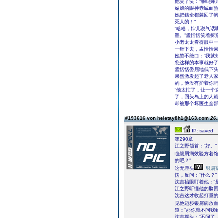
她笑了笑：“够吗婶
姑娘的眼神赤诚而
她把钱全都装回了帆
死人的！”
“哈哈，婶儿说气话
墨。”孟恬恬笑着拆
小老太太看得眼中
一针下去，孟恬恬
她赞不绝口：“我就
您这样的本事就好了
孟恬恬委屈地低下
果然激发起了老人家
的，他没有护着你吗
“他太忙了，让一个
了，回头岛上的人
却被那个坏医生全部
#193616 von heletay8h1@163.com
26.
IP: saved
第290章
江之野颔首：“好。”
瞧银屑病效验方着馆
的吧？”
这无厘头
银屑
愣，反问：“什么？”
沈吉抬眼盯着他：“
江之野听懂他的脑回
沈吉这才收起打量的
见他迈步银屑病放
道：“那你就不问我
沈吉摇头：“不问了