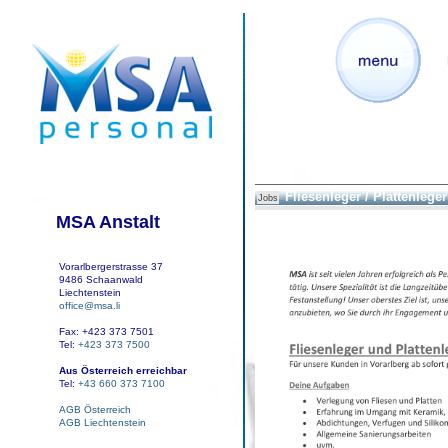
Fliesenleger / Plattenleger
Jobs
MSA Anstalt
Vorarlbergerstrasse 37
9486 Schaanwald
Liechtenstein
office@msa.li
Fax: +423 373 7501
Tel:
+423 373 7500
Aus Österreich erreichbar
Tel:
+43 660 373 7100
AGB Österreich
AGB Liechtenstein