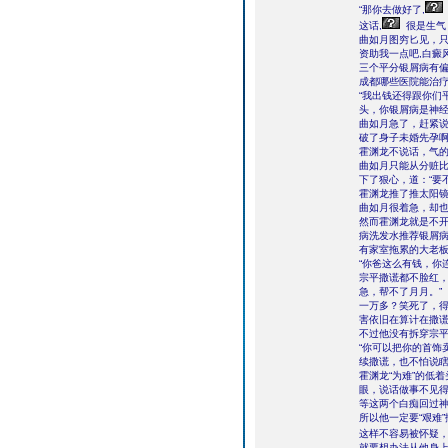
“那你去做好了,
这话,
很是生气
曲如月图穷匕见，只
资助我一点吧,白癜
三个平分银屑病有偏
成都哪些医院能治
“我出钱还得跟你们
头，你银屑病是神经
曲如月急了，赶紧说
破了身子未婚先孕啊
霍渊龙不说话，气
曲如月只能从分赃
下了狠心，道：“要
霍渊龙推了推太阳
曲如月很着急，却
然而霍渊龙就是不开
病洗发水推荐银屑
有家室拖累的大老板
“你爸这么有钱，你
宗平撒谎都不脸红，
急，帮不了月月。”
一万多？笑死了，
害依旧在算计在撒
不过他没有拆穿宗平
“你可以把你的首饰
续撒谎，也不怕说
霍渊龙“为难”的低
眼，说话做事不见
等这两个白痴回过
所以他一定要“艰难
这样不容易被怀疑
就要想办法从他身