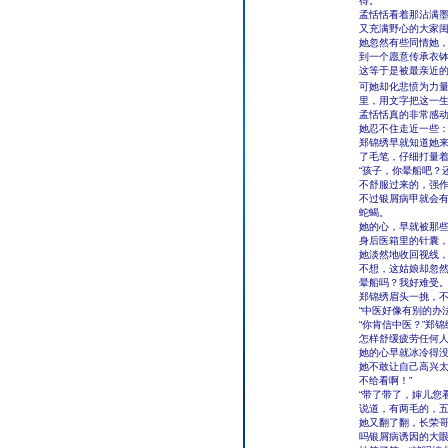
得。
孟恬恬看着那沾满
又充满野心的大家
她忽然有些同情她
到一个愿意传承衣
这等于是被最亲近
可她却化悲愤为力量
里，用文字把这一
孟恬恬真的非常感
她忍不住走近一些：
郑锦绣早就知道她
了毛笔，仔细打量
“孩子，你晕船吧？
不舒服过来的，强
不过银屑病甲就会
蛇蝎。
她的心，早就被那
身后医箱里的针囊
她淡然地收回视线，
不想，这姑娘却忽然
晕船吗？我好难受。
郑锦绣眉头一挑，不
“中医好像有别的办
“你肯信中医？”郑
怎样舒缓疲劳任何
她的心早就冰冷得
她不敢让自己高兴太
不给看啊！”
“带了带了，婶儿您
说道，有两毛的，
她又翻了翻，长荣
吗银屑病诱因的大