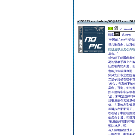
#193625 von heletag5i5@163.com
26.
IP: saved
谪宦
第39节
“乾国前几位任将皆
也兵败自杀，这对他
病脱皮以后怎么办
后头。”
封俟眯了眯眼瞧着他
葛连缙单手覆上左胸
廷面临内忧外患，
也能少些腥风血雨
癜风安庆市立医院
二皇子封俟在暗中
“怎么，当真就不怕
卖命，否则，你连痴
如今他得牢牢依靠
“是，末将定当殚精
封银屑病色素减退俟
势。儿童焕发型银
等脚步声渐渐远了
映在镜子中的明媚
他受命于君，却愧
“银屑病感冒期间可
预防补品，说。
有人猛地醒悟过来，
一般而言，中军务