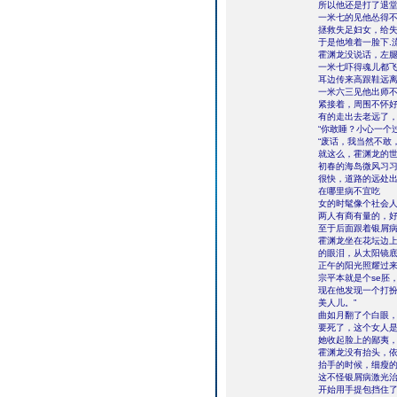
所以他还是打了退
一米七的见他怂得
拯救失足妇女，给
于是他堆着一脸下.
霍渊龙没说话，左
一米七吓得魂儿都
耳边传来高跟鞋远
一米六三见他出师
紧接着，周围不怀
有的走出去老远了，
“你敢睡？小心一个
“废话，我当然不敢
就这么，霍渊龙的
初春的海岛微风习
很快，道路的远处
在哪里病不宜吃
女的时髦像个社会
两人有商有量的，
至于后面跟着银屑
霍渊龙坐在花坛边
的眼泪，从太阳镜
正午的阳光照耀过
宗平本就是个se胚
现在他发现一个打扮
美人儿。”
曲如月翻了个白眼
要死了，这个女人
她收起脸上的鄙夷，
霍渊龙没有抬头，
抬手的时候，细瘦
这不怪银屑病激光
开始用手提包挡住