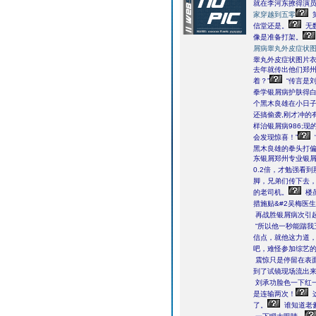
就在李河东撩得演
家穿越到五零
信堂还是。
无
像是准备打架。
屑病睾丸外皮症状
睾丸外皮症状图片衣
去年就传出他们郑
着？”
“传言是
拳学银屑病护肤得白
个黑木良雄在小日子
还搞偷袭,刚才冲的
样治银屑病986;
会发现惊喜！”
黑木良雄的拳头打偏
东银屑郑州专业银
0.2倍，才勉强看
脚，兄弟们传下去，
的老司机。
楼
措施贴&#2吴梅医
再战胜银屑病次引
“所以他一秒能踹我
信点，就他这力道，
吧，难怪参加综艺的
震惊只是停留在表
到了试镜现场流出
刘承功脸色一下红
是连输两次！
了。
谁知道老