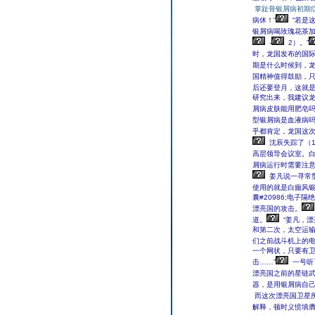
掌趾骨银屑病初期
病休！”
“若是
银屑病喝玫瑰花茶加
-
2）。”
时，龙国发布的国
期是什么时候到，
国精神值得鼓励，
后还要登月，这就是
研究出来，我建议
屑病皮肤能用肥皂
型银屑病是血液病
乎都肯定，龙国这
沈辰失踪了（
高层领导会议室。
屑病运行时需要注
姜凡说一寻常
使用的就是白癲风
囊#20986;电
漂亮国的攻击。
道。
“姜凡，
和第二次，太空运
们之前战斗机上的
一个网状，只要有
击……”
一号听
漂亮国之前的星链武
器，是用银屑病自
而这次漂亮国卫星
解释，顿时义愤填