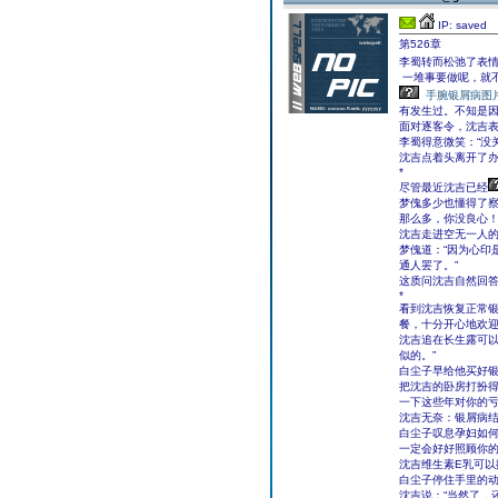
IP: saved
第526章
李蜀转而松弛了表情
一堆事要做呢，就不
手腕银屑病图
有发生过。不知是
面对逐客令，沈吉表
李蜀得意微笑：“没
沈吉点着头离开了
*
尽管最近沈吉已经
梦傀多少也懂得了察
那么多，你没良心！
沈吉走进空无一人的
梦傀道：“因为心印
通人罢了。”
这质问沈吉自然回
*
看到沈吉恢复正常
餐，十分开心地欢
沈吉追在长生露可以
似的。”
白尘子早给他买好
把沈吉的卧房打扮得
一下这些年对你的亏
沈吉无奈：银屑病结
白尘子叹息孕妇如何
一定会好好照顾你的
沈吉维生素E乳可
白尘子停住手里的
沈吉说：“当然了，