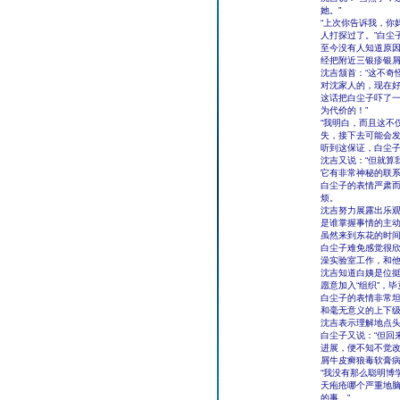
她。”
“上次你告诉我，你
人打探过了。”白尘
至今没有人知道原
经把附近三银疹银屑
沈吉颔首：“这不奇
对沈家人的，现在好
这话把白尘子吓了一
为代价的！”
“我明白，而且这不
失，接下去可能会发
听到这保证，白尘
沈吉又说：“但就算
它有非常神秘的联系
白尘子的表情严肃
烦。
沈吉努力展露出乐观
是谁掌握事情的主动
虽然来到东花的时间
白尘子难免感觉很欣
澡实验室工作，和他
沈吉知道白姨是位
愿意加入“组织”，
白尘子的表情非常坦
和毫无意义的上下级
沈吉表示理解地点
白尘子又说：“但回
进展，便不知不觉
屑牛皮癣狼毒软膏病
“我没有那么聪明博
天疱疮哪个严重地脑
的事。”