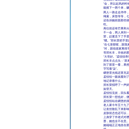
“会，所以起风的时
能摇下一两个来，
两人一路走走停停，
绳索，床垫等等，
还告诉她前面那些
吃。
再往前还有芒果和火
不一会，两人来到
荣，赶紧丢下了手里
“嗯。”郑长荣把手
“在七堡那呢，跟我
“对，跟咱老家离得
哥郑长丰，丰收的那
“大哥好。”孟恬恬
郑长丰点点头：“原
到了那里一看，果
字写着“柒”。
碉堡里光线还算充
孟恬恬一眼就看到
地记录着什么。
郑长荣招呼了一声
如登天。
孟恬恬见状，回头
郑长荣一想也好，
孟恬恬站在碉堡的
老人家今年五十九
让发丝散乱下来影
皮肤状态也还可以
上身穿了件老式对
墨，她也全不在意
她端端正正地坐在那