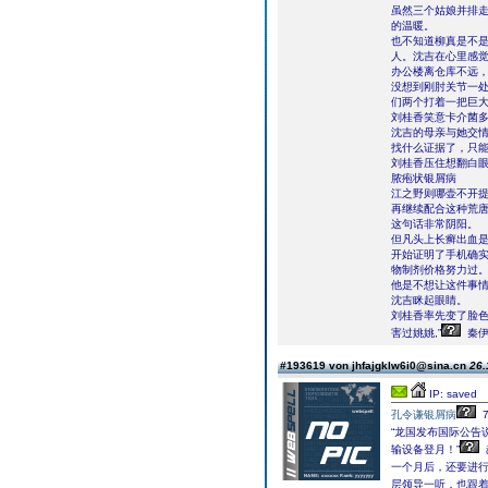
虽然三个姑娘并排
的温暖。
也不知道柳真是不
人。沈吉在心里感
办公楼离仓库不远
没想到刚肘关节一
们两个打着一把巨
刘桂香笑意卡介菌多
沈吉的母亲与她交情
找什么证据了，只能
刘桂香压住想翻白
脓疱状银屑病
江之野则哪壶不开提
再继续配合这种荒唐
这句话非常阴阳。
但凡头上长癣出血
开始证明了手机确
物制剂价格努力过
他是不想让这件事情
沈吉眯起眼睛。
刘桂香率先变了脸色
害过姚姚,”
秦伊
#193619 von jhfajgklw6i0@sina.cn
26.
IP: saved
孔令谦银屑病
“龙国发布国际公告
输设备登月！”
一个月后，还要进行
层领导一听，也跟