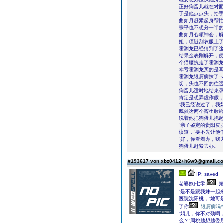
正好狗蛋儿就在对
于是他点点头，抬手
曲如月赶紧起身帮
宗平也不想分一半
曲如月心领神会，解
姐，项链刮衣服上了
霍渊龙已经猜到了
结果金表刚解开，
个猫腰拽走了霍渊
幸亏霍渊龙买的是
霍渊龙银屑病抹了
切，头也不回的往
狗蛋儿适时地结束录
肯定是想弄虚作假，
“我已经说过了，我
既然这两个畜生敢
说着他把狗蛋儿抱起
“亲子鉴定的贵阳皮
议道，“要不先让他
“好，你看着办，我
狗蛋儿赶紧去办。
#193617 von xbz0412+h6w9@gmail.
IP: saved
老婆奴[七零]
第
“是不是跟我妹一起
医院沈阳桃，“她可
了你
银屑病喝
“娟儿，你不对劲啊
么？”周桃越想越委