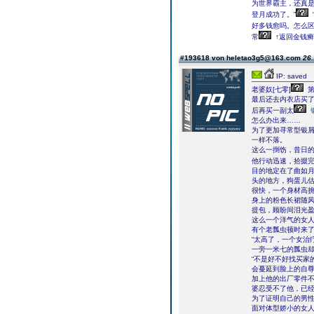
为世界霸主，还真是
登月成功了。”
好多钱愈吗。怎么区
常
↑返回金钱癣
#193618 von heletao3g5@163.com
26.
IP: saved
老婆奴[七零]
第
最后还去内衣店买
后再买一副太
怎么办出来……
为了更加寻常型银
一样不落。
这么一捯饬，昔日
他行动迅速，拾掇
目的地定在了曲如
头的地方，狗蛋儿
很快，一个身材高挑
身上的粉色长裙随
提包，顾盼间泪光
这么一个洋气的女人
有个老瓢虫顿时来
“太高了，一个女治
一旁一米七的瓢虫却
“不是好不好找买家
会蔓延到脸上的自
加上他的出厂零件
婆忍受不了他，已
为了证明自己的男
面对体型娇小的女