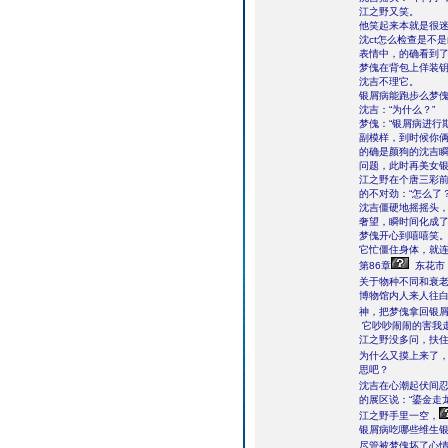
江之野又笑。
他笑起来本就是很
沈ct怎么检查是不
表情中，的确看到
梦傀在背包上佯装钥
沈吉不理它。
银屑病能跑步么梦傀
沈吉：“为什么？”
梦傀：“银屑病进行
副模样，到时候你俩
的确是颜狗的沈吉
问题，此时再美女
江之野在个唐三彩前
的不对劲：“怎么了
沈吉僵硬地摇摇头
奢望，瞬时间化成
梦傀开心到嘻嘻笑
它忙僵住身体，就
第86章
东花市
关于物种不同和衰
博物馆内人来人往
神，把梦傀拿回银
它吵吵闹闹的害我走
江之野没多问，扶住
为什么又摸上来了
思吧？
沈吉在心潮起伏间
的展区说：“鎏金走
江之野手里一空，
银屑病吃哪些维生银
尽管被梦傀坏了心