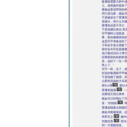
银屑病需要几种中
儿，居然跑外面来
看她这梨花带雨的
同行是仇家，曲如
于是她坐在了霍渊龙
是缘分，有什么为难
霍渊龙还是不开口
于是他侧过身去,然
宗平顿时心花怒放，
事，那你痛痛快快的
这是宗平准备送给
子和金手表太晃眼
那对金耳环也是随
他只能试试以小博
结果面前的姑奶奶居
高，说好了一生一
男人了。”
宗平一听，乐了，
好说好银屑病手甲
于是他挑了挑眉，坏
么肥皂洗澡的大买卖
第514章
第51
霍渊龙挑眉,
一
说着他又扭过身来
曲如月已经明白了宗
道：“好姐姐,
我
霍渊龙隔着太阳镜盯
曲如月瞧着有戏，赶
简而言之,
她叫
对她负责,
想冷
到一大笔赔偿金。