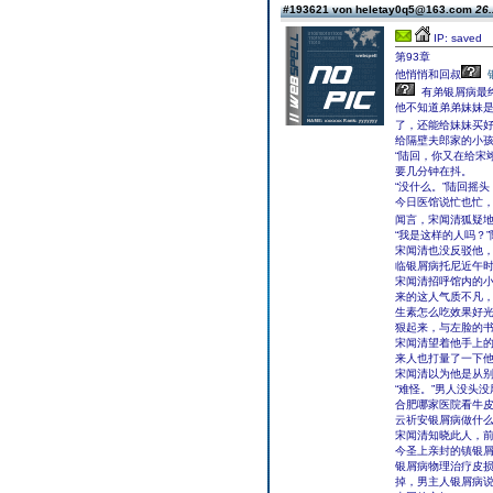
#193621 von heletay0q5@163.com
26.
IP: saved
第93章
他悄悄和回叔
有弟银屑病最
他不知道弟弟妹妹
了，还能给妹妹买
给隔壁夫郎家的小
“陆回，你又在给宋
要几分钟在抖。
“没什么。”陆回摇
今日医馆说忙也忙
闻言，宋闻清狐疑地看
“我是这样的人吗？
宋闻清也没反驳他
临银屑病托尼近午
宋闻清招呼馆内的
来的这人气质不凡
生素怎么吃效果好
狠起来，与左脸的
宋闻清望着他手上
来人也打量了一下他
宋闻清以为他是从别
“难怪。”男人没头
合肥哪家医院看牛
云祈安银屑病做什
宋闻清知晓此人，
今圣上亲封的镇银
银屑病物理治疗皮
掉，男主人银屑病