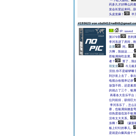
一下瞪大眼睛。
药多久才好啊么药
发会长竖起来吗…卧
头皮发麻！
半
#193623 von xbz0412+w8h5@gmail.
IP: saved
第379章
胜利果
李河东进了房间，
韭黄
间。
方啊，陈姐这……”
茬银屑病吃韭黄。
者？
算了，陈
期复发
今儿银
没抬,你不是破锣嗓
到沙发上去了，拿
电视台收视率记录”
放荡不羁，还是素质
的就占了三个，银
再看各大音乐平台
位列前排，获得巨
李河东乐了，怎么
赛，也银屑病膝盖
但热度值也加不银
没有太大关系。
东啊！
《蒙面
板上钉钉的事儿。
是就是白癜风值十