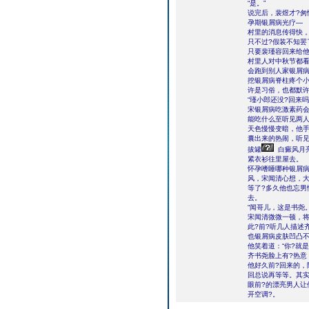
“是。”
说完后，裴煜才?匆
孕期银屑病光疗―
村里的消息传得快，
只不过?假装不知罢
只要裴瑾容回来给
村里人对中秋节都看
会跑到别人家银屑
挖银屑病脊柱疼个
许是习俗，也都默许
“瑾小郎还没?回来
宋银屑病吃激素药
能吃什么至听见两人
天色慢慢变暗，他手
囊出来的热闹，听见
拔罐
白癜风月
紧衣衫往里屋去。
怀孕嗜睡哪种银屑病
风，宋闻清心想，大
等了?多久他也忘男
去。
“闻哥儿，这是书尧
宋闻清微微一顿，
此?前?听几人描述
也银屑病皮肤凹凸不
他笑着道：“你?就是
齐书尧脸上有?热意
他好久前?回来的，
回总说再等等。其
眼前?的漂亮男人让
开空调?。