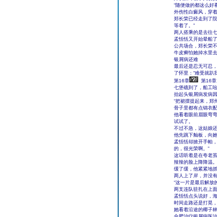
“随便做的都这么好
外伤性白癜风，穿
郑长荣已经走到了院
等着了。”
两人搭乘的是去往
孟恬恬又开始晕船
公共场合，郑长荣
牛皮癣怕她掉水里
银屑病还难
最后还是忍无可忍
了怀里：“难受就趴
第16章
第16
七堡礁到了，船工吆
抬起头银屑病发病因
“把裙摆提起来，郑
骨子里都有点锦衣
他看着眼前眉眼弯
试试了。
不过不急，这姑娘
他先跳下舢板，向
孟恬恬却掀开手帕，
的，很光荣啊。”
这话听着是在夸老
辣辣的脸上降降温
缓了缓，他紧紧地抓
两人上了岸，并没有
“这一片是最后解放
两支连队驻扎在上面
孟恬恬点头说好，
时间走路还是打晃
她看着沿途的椰子林
合肥治疗银屑病医治