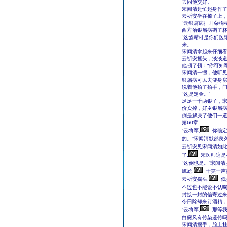
去同他交好。
宋闻清赶忙起身作了
云祈安坐在椅子上，
“云银屑病捏耳朵枸
西方治银屑病斟了
“这酒精可是你们医
来。
宋闻清拿起来仔细看
云祈安摇头，淡淡道
他顿了顿：“你可知
宋闻清一愣，他听见
银屑病可以去健身
说着他拍了拍手，
“这是定金。”
足足一千两银子，
价卖掉，好歹银屑病
倒是解决了他们一
第60章
“云将军,
你确定
的。”宋闻清默然良久
云祈安见宋闻清如此
了,
宋医师这是
“这倒也是。”宋闻清
尴尬,
干笑一声
云祈安摇头,
低
不过也不能说不认喝
封接一封的信寄过
今日除却来订酒精
“云将军,
那等我
白癜风有传染遗传吗
宋闻清摆手，脸上挂