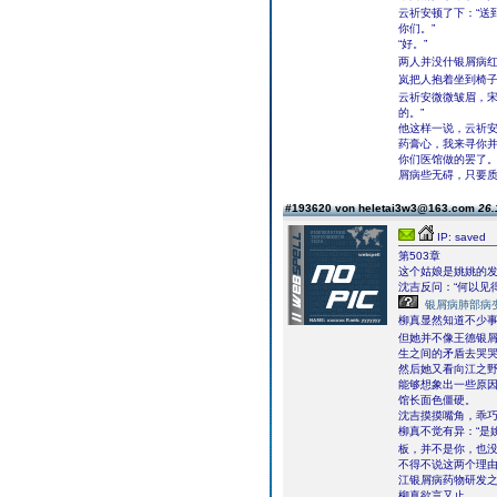
云祈安顿了下：“送
你们。”
“好。”
两人并没什银屑病红
岚把人抱着坐到椅子
云祈安微微皱眉，宋
的。”
他这样一说，云祈安
药膏心，我来寻你
你们医馆做的罢了
屑病些无碍，只要质
#193620 von heletai3w3@163.com
26.
IP: saved
第503章
这个姑娘是姚姚的
沈吉反问：“何以见得
银屑病肺部病
柳真显然知道不少事
但她并不像王德银
生之间的矛盾去哭哭
然后她又看向江之野
能够想象出一些原因
馆长面色僵硬。
沈吉摸摸嘴角，乖
柳真不觉有异：“是
板，并不是你，也
不得不说这两个理
江银屑病药物研发之
柳真欲言又止。