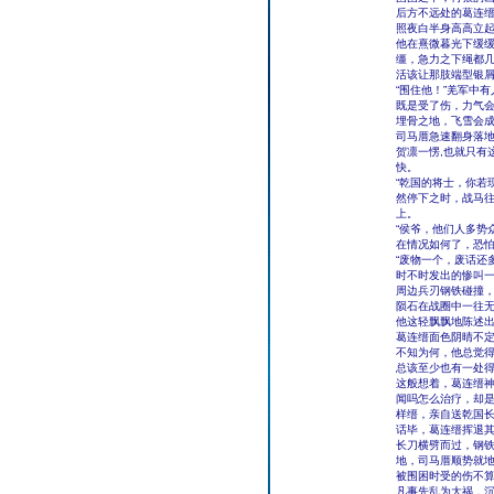
后方不远处的葛连
照夜白半身高高立
他在熹微暮光下缓
缰，急力之下绳都
活该让那肢端型银
“围住他！”羌军中有
既是受了伤，力气
埋骨之地，飞雪会
司马厝急速翻身落
贺凛一愣,也就只有
快。
“乾国的将士，你若
然停下之时，战马
上。
“侯爷，他们人多势
在情况如何了，恐怕
“废物一个，废话还
时不时发出的惨叫
周边兵刃钢铁碰撞，
陨石在战圈中一往
他这轻飘飘地陈述
葛连缙面色阴晴不
不知为何，他总觉
总该至少也有一处
这般想着，葛连缙神
闻吗怎么治疗，却
样缙，亲自送乾国长
话毕，葛连缙挥退
长刀横劈而过，钢
地，司马厝顺势就
被围困时受的伤不
凡事先乱为大祸，