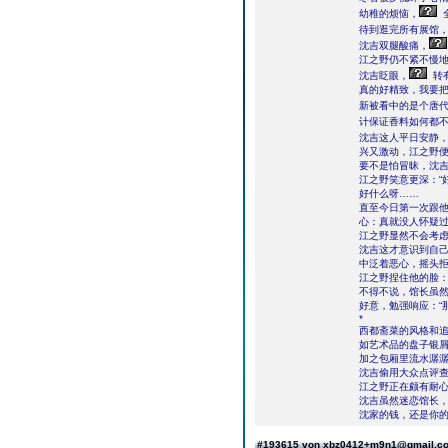
幼稚的烦恼，
待到逛完所有展馆
沈吉双腿酸痛，
江之野仍不紧不慢地
沈吉眨眼，
转
真的好精致，我要把
新被看中的是个唐
计保证香料如何都
沈吉这人平日安静
兴又激动，江之野便
要不是怕冒昧，沈吉
江之野笑意更深：“好
好什么呀……
直至今日第一次跟他
心：真就没人怀疑
江之野显然不会考虑
沈吉这才意识到自
中泛着恶心，摇头拒
江之野捏住他的脸：
不得不说，馆长虽
好意，勉强响应：“
*
西都斋菜的风格和
如艺术品的盘子银
加之包厢里流水潺
沈吉偷用大众点评查
江之野正在颇有耐心
沈吉虽然迷恋馆长，
沈家的钱，还是你的
#193615 von xbz0412+m9n1@gmail.