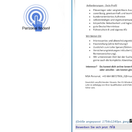
(
Größe angepasst: 1754x1240px, jpeg
)
n/a
Bewerben Sie sich jetzt
: