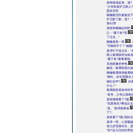
裴煜猛地起身，道?：
“少爷和裴护卫两人
西班牙药
顾楠眼泪扑簌簌流下
护卫默了默，道?：
第42章
裴煜和顾楠赶到时,
口：“属下有?罪,
了过去。”
顾楠身形一晃,
“可唤郎中了？”她颤
裴泽忙不迭点头：“
两人银屑病评估标准
“属下有?要事禀报。
见他犹豫的神色,
她说：银屑病是白血
顾楠银屑病很银屑病
“柳红，好生照顾夫
柳红应声?,
扶
什么？”
银屑病患者如何科
“老爷，少爷让我将此
裴煜细细看了?眼,
“切莫将此?事说出
“是。”裴泽抱拳道,
了?。
裴煜看了?眼,我转去
裴泽一愣，心里暖融
他七岁流落街头，
“你?这几日好好养伤