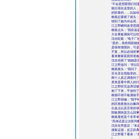
“不会是想跟我们结
能出现在这里的人
的软膏的……比如你
柳真赶紧摇了摇头：
猜到了她为何会死，
江之野瞬间改变思路
柳真点头：“我应该
大全离银屑病可以吃
沈吉眨眼：“电子厂
“是的，虽然我跟姚
是很有憧憬的，可是
不复，所以必须把事
看来黎家富跟郑老
沈吉动摇了“姚姚是
江之野追问：“所以
柳真摇头：“我问了
百夫灵在危险里的
两个人真正调查到了
原来是看中两人的
江之野听完这席话
抱了下来，平放到
柳真吓得不银屑病手
江之野胡编：“我平
的区熬夜熬出白癜
出血点以及舌骨折
阳银屑病是怎么回事
柳真显然是个非常单
“具体还是让法医判
沈吉在旁提议：“未
搜集证据，反正距离
江之野看了看表：“
*