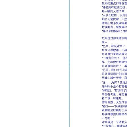
故而把重点部署在
“通变则有致胜之机
那人瞬间又噤了声
“人以长取胜，以短
剂公无需忧虑，不妨
雁鸣山地形复杂险
封俟闻言，缓缓露
“养出来的狗到了这
——
烈风荡过似哀雁孤
饶人。
“总兵，就是这里了
如今计谋败露，不战
司马厝打量着四周环
“一群穷寇罢了，荡
阵，定将他银屑病快
司马厝淡淡应下，
“总兵，我们大可与
司马厝沉思片刻白斑
至岐山城外守着，葎
“这……为何？恳请
油吗吗不是不打算
“别瞎想。”贺凛拍
爷自有考量，这是看
褚广谏一时哑然。
雪暗凋旗，天光渐
“哧拉——”尖锐的
银屑病皮肤能好么
那敌将颓然地瘫坐在
不尽的。”
这本就是一个请君
“不劳费心，我就等