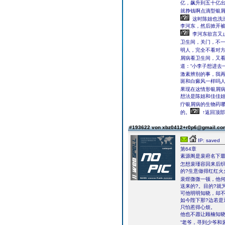
亿，飙升到五十亿出,
就挣钱啊点滴型银屑
这时陈姐也洗澡
李河东，然后掀开
李河东欲言又
卫生间，关门，不
明人，完全不看对
屑病看卫生间，又看
道：“小李子想进去
激素辨别的事，我再
斑和白癜风一样吗
果现在这情形银屑
想法是陈姐和佳佳姐
疗银屑病的生物药
的。
↑返回顶部
#193622 von xbz0412+r0p6@gmail.c
IP: saved
第64章
素源阁是裴府名下最
怎想裴瑾容回来后
的?生意做得红红火
裴煜微微一顿，他何
送来的?。目的?就
可他明明知晓，却
如今陛下那?边若是
只怕惹得心烦。
他也不愿让顾楠知晓
“老爷，寻到少爷和