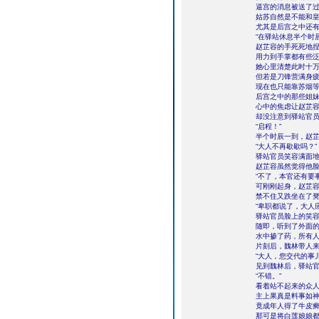
逼宫的消息被送了
姑苏自然是不能和
尤其是后宫之中还
“在驿站休息半个时
赵芷容的手死死地
用力到手掌都有些
她心里清楚此时十
但若是刀锋营满身
现在也只能靠苏烟
后宫之中的那些姐
心中的焦虑让赵芷
却没注意到驿站官
“启程！”
半个时辰一到，赵
“大人不再歇歇吗？”
驿站官员笑容满面
赵芷容虽然觉得他
“不了，本官还有要
可刚刚起身，赵芷
禁不住又跌坐在了
“卑职都说了，大人
驿站官员脸上的笑
随即，听到了外面
水中掺了药，所有
片刻后，魏林带人
“大人，您交代的事
见到魏林后，驿站
“不错。”
看着站不起来的众
主上果真是料事如
竟成年人得了牛皮
那可是将白莲娘娘