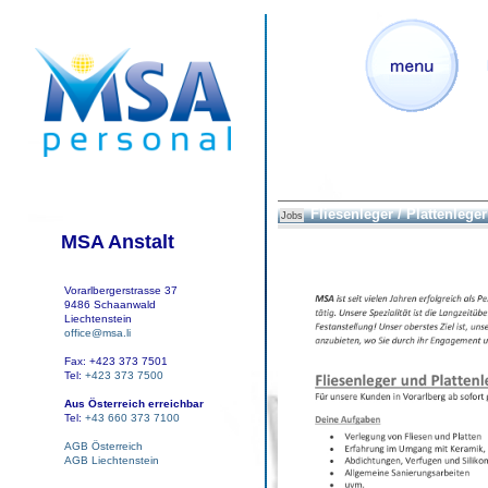
Fliesenleger / Plattenleger
Jobs
MSA Anstalt
Vorarlbergerstrasse 37
9486 Schaanwald
Liechtenstein
office@msa.li
Fax: +423 373 7501
Tel:
+423 373 7500
Aus Österreich erreichbar
Tel:
+43 660 373 7100
AGB Österreich
AGB Liechtenstein