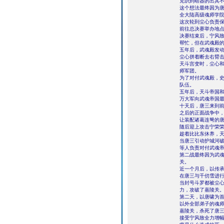
见识到暗器的出其
这个想法最终因为
全大陆高级魂师学
这次轮到尘心负责
前往总决赛举办地
决赛结束后，宁风
帮忙，但在武魂殿
五年后，武魂殿发
尘心拼着断去右臂
天斗宫变时，尘心
师军团。
为了对付武魂殿，
队伍。
五年后，天斗帝国
万大军向武魂帝国
十天后，唐三来到
之后的正面战争中
让装配诸葛连弩的
随后迎上攻击宁荣
趁着比比东休养，
当唐三引动护城河
等人负责对付武魂
第二战最终因为武
关。
近一个月后，以传
在唐三与千仞雪进
当封号斗罗都被尘
力，攻破了嘉陵关
第二天，以唐啸为
以外全部弟子的魂
嘉陵关，杀死了唐
接受宁风致全力增