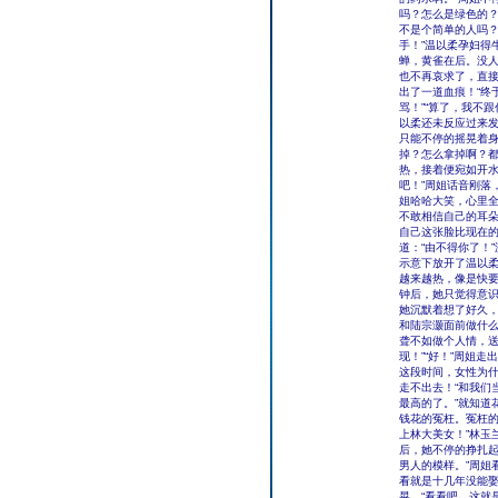
吗？怎么是绿色的？
不是个简单的人吗
手！”温以柔孕妇得
蝉，黄雀在后。没人
也不再哀求了，直
出了一道血痕！“终
骂！”“算了，我不
以柔还未反应过来
只能不停的摇晃着身
掉？怎么拿掉啊？都
热，接着便宛如开水
吧！”周姐话音刚落
姐哈哈大笑，心里全
不敢相信自己的耳
自己这张脸比现在的
道：“由不得你了！
示意下放开了温以
越来越热，像是快
钟后，她只觉得意
她沉默着想了好久
和陆宗灏面前做什
聋不如做个人情，送
现！”“好！”周姐
这段时间，女性为
走不出去！“和我们
最高的了。”就知道
钱花的冤枉。冤枉的
上林大美女！”林玉
后，她不停的挣扎起
男人的模样。”周姐
看就是十几年没能
晃，“看看吧，这就