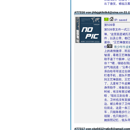
出了微笑。褚临沉看
#77316 von jhfajgklk4k4@sina.cn
21.1
IP: saved
第539章
第539章文件一式
琳。“这里面是褚氏
件，以及公章。都已
谢你。”王艺琳微笑
经
青少年牛皮
上的表情微滞，而后
皱眉，看着王艺琳脸
助手递了个眼神，让
你？”“嗯，项链在
好气地说道：“云希小
亲自给哥哥送过去就好
盯着手机，眉头不
到王艺琳面前。王艺
了。儿童有了牛皮癣
身旁助手，准备回去
时候，有没有查过褚少
暗，“现在立刻去查，
去。卫何也没有直
边。褚云希挂了卫
往前走。这是一条
车，只能靠着步行
祖陵，也只能步行
她按照记忆，低头
#77317 von xbz0412+g6c8@gmail.co