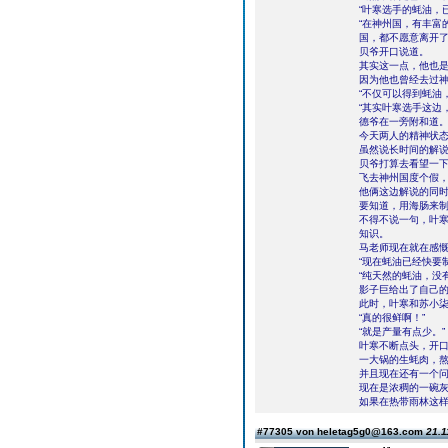
“叶寒选手的蚝油，
“在神州国，有丰富
国，都不愿意离开了
贝爷开口说道。
其实这一点，他也
因为他也曾经去过
“不仅可以得到蚝油
“其实叶寒选手这边
德爷在一旁附和道
今天两人的精神状
虽然说长时间的解
贝爷打算去看望一下
飞去神州国度个假
他俩这边解说的同
要知道，用海肠来
不得不说一句，叶
知识。
马老师现在就在感
“现在蚝油已经快要
“纯天然的蚝油，没
影子巨给出了自己
此时，叶寒和苏小
“真的很鲜啊！”
“就是产量有点少。”
叶寒不断点头，开
一大锅的生蚝肉，
并且现在还有一个
现在是浓稠的一碗
如果在热带雨林这
#77305 von heletag5g0@163.com
21.1