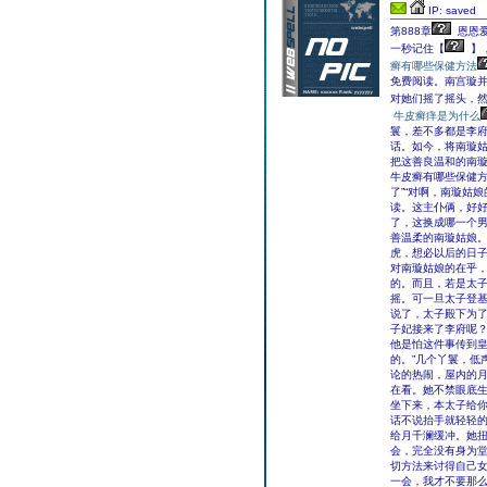
IP: saved
第888章
恩恩爱
一秒记住【
】
癣有哪些保健方法
免费阅读。南宫璇
对她们摇了摇头，
牛皮癣痒是为什么
鬟，差不多都是李
话。如今，将南璇
把这善良温和的南璇
牛皮癣有哪些保健
了”“对啊，南璇姑
读。这主仆俩，好好
了，这换成哪一个男
善温柔的南璇姑娘。
虎，想必以后的日子
对南璇姑娘的在乎
的。而且，若是太
摇。可一旦太子登基
说了，太子殿下为了
子妃接来了李府呢？
他是怕这件事传到
的。”几个丫鬟，低
论的热闹，屋内的
在看。她不禁眼底生
坐下来，本太子给你
话不说抬手就轻轻
给月千澜缓冲。她扭
会，完全没有身为
切方法来讨得自己女
一会，我才不要那么