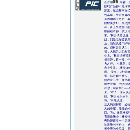
么作用
拳赛，
数码产品都不允许
家主，这些身家百
到车里，经过金属
么作用哨卡之后，
的貌美少妇，显然
存，身上所散发出的
以前在帝都，从没见
常。”林云淡然说道
姐，我是恒远贸易集
后，淡然说道:”我
的。但林云自认为，
都，大把男人想占我
少见。”林云淡然说
很普通，很一般。
力才行。”小兄弟，
点小生意。”林云淡
问。”没有。”林云
道。林云伸出拳头，
的声音不大，却透着
枪才管用。”白姐笑
在想，现在的小年
来。”对了，你应该
的。”林云点头应下
赛。”白姐说道。…
三大病因聊着，还
大的拳馆，修建的
口。”哟。这是林云
看正是朱少！林云
旁边还跟着一个穿
这道袍老者身上，感
景全无的小垃圾，竟