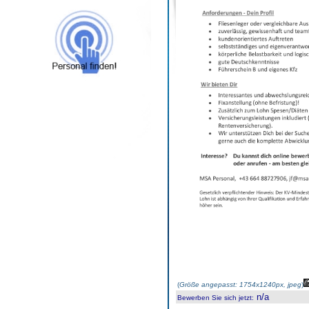
(
Größe angepasst: 1754x1240px, jpeg
)
n/a
Bewerben Sie sich jetzt
: