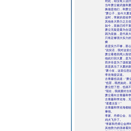
对此，却没有人说
当年萧尘被武傲和
换做是他们，和萧
“萧公子，如今大夏
这时，李家的老祖
其他各大势力之主
如今，皇族已经不
萧尘无疑是最为合
因为皇族，是代表
只有足够强大实力
癣
若是实力不够，那
“说实话，我对这皇
萧尘看着四周人殷
他此行回大夏，是
而并非是为了谋权
若是真当了大夏的
“萧小友，这皇位您
李沧海提议道。
古青藤也说道：“萧
“也罢，既然如此，
萧尘想了想，也就
“现在，我就册封古
萧尘看向古青藤和
古青藤和李沧海，
“谨遵法旨！”
古青藤和李沧海都
事情。
李家、丹师公会、
鸡犬飞升了。
“李家和丹师公会押
其他势力的强者看