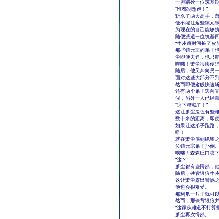
一脚踹死一位筑基
“谁都别想跑！”
斩杀了两大高手，
他不能让这些镇元
为现在的自己能够
随便派遣一位筑基
“牛皮癣时间长了皮
那些镇元宗的弟子
尘即便去追，也只
噗嗤！萧尘很快便
随后，他又奔向另
面对这些大部分不
然而即便这般快速
还有两个弟子逃向
候，另外一人已经
“这下糟糕了！”
这让萧尘脸色有些
数十米的距离，即
如果让这弟子跑路
吼！
就在萧尘感到绝望
位镇元宗弟子扑倒
噗嗤！森森巨口咬
“这？”
萧尘都有些愕然，
随后，铁背银狼牛
这让萧尘露出警惕
他也会很难受。
那利爪一爪子就可
然而，那铁背银狼
“这家伙难道不打算
萧尘再次愕然。