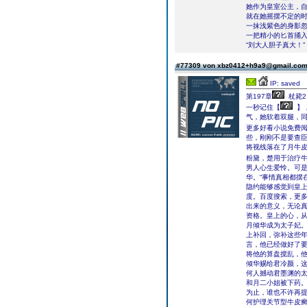
她作为皇室公主，
就在她摇摆不定的
一抹浅紫色的身影
一把精小的匕首捅
“刘大人胆子真大！”
#77309 von xbz0412+h9a9@gmail.co
IP: saved
第197章
杖毙2
一秒记住【
】
气，她软着双腿，
更多好看小说免费
些，刚刚不是要查臣
将视线落在了月牛
粉黛，楚用于治疗
男人心生爱怜。可
华。“事情真相都摆
隐约能够感觉到皇
度。百度搜索，更
出来的意义，无论
资格。皇上的心，
月倾华成为太子妃
上补回，弥补这些
言，他已经做好了
将他的算盘搅乱，
倾华赐给君冷颜，
何人撼动君墨渊的太
和月二小姐被下药
为止，谁也不许再提
何护理关节型牛皮