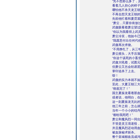
“先不想那么多了，
看着几人担心的样
哪怕他不杀天龙王
不再去想天龙王朝
先前他忙着和夏霓
“萧尘，只要你肯放
武傲眼看着萧尘望
“你以为我看得上武
萧尘冷笑，他如今
“我愿意付出任何代
武傲再次求饶。
“不用挣扎了，从三
萧尘摇头，大手压
“你这个该死的小畜
武傲大吼着，试图
但萧尘又岂会轻易
掌印追杀了上去。
嘭！
武傲的实力本就不
至此，大夏王朝三
“彻底完了！”
国主夏振龙看着那
或者说，他明白，
这一刻夏振龙无比
他三年之前，怎么
当年一个小小的结
“都给我死吧！”
萧尘和魔风烈一同
不管是灵王境老怪
并且魔风烈还动用
被血脉秘术斩杀。
整个皇城都血流成