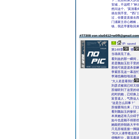
下，然后转身大步流
安城，不远吧？”林
然问这个。”莫清看
就在我手里。”“西
过，你要是直接去西
门浦家主存心赖账，
钱，我迟早要取回来
#77308 von xbz0412+w0f9@gmail.co
IP: saved
第148章
驿
当场就见了血。
看到血的那一瞬间
若是魏如玉肚子里
那他可就是谋杀皇
李紫苏见这一幕连
李湘也幽怨地说道
“大人若是看我们
刘彦贞被就已经又
苏烟听到了这里的
此时的她，已经换
富贵逼人，气势迫
“这是怎么回事？”
苏烟要闯出来，门
看到魏如玉的惨状
本来她还有几分碍
如今也是顾不得那
她能把持朝政大半
只见苏烟直接一脚
“刘大人请带着这些
傍晚时分，眼见着