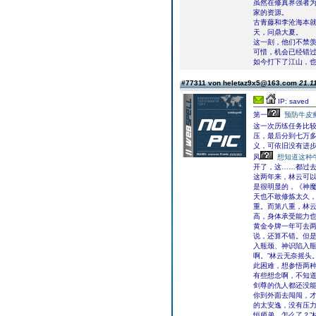
虽然在修真界强者
家的资源。
古青藤和李沧海本
天，问鼎大夏。
这一刻，他们不禁
可惜，机会已经错
如今打下了江山，
#77311 von heletaz9x5@163.com
21.1
IP: saved
第一
预防牛皮
这一次历练任务比
压，最后分到七万多
义，可依旧没有进
风
想知道这种
开了，这……都过去
这两年来，林云可
是很明显的，《神
天也不敢修炼太久
重。而第八重，林
高，身体承受能力
黄金令牌一年可去两
说，还算不错。但
入瓶颈、神识陷入瓶
啊。”林云无奈摇头
此困难，想参悟两种
有些想念啊，不知道
剑尊的仇人都还没能
你到外面去闯闯，才
的太安逸，没有压力
恒师弟，怎么了？”