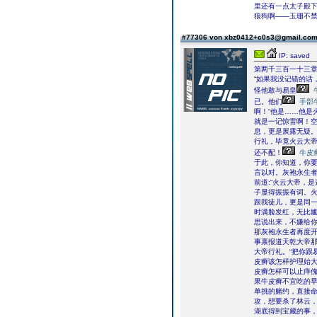
里还有一点太子殿
狼狗啊――玉珊不
#77306 von xbz0412+c0s3@gmail.co
IP: saved
第两千三百一十三
“如果我没记错的话
怪他敢与易皇
已。他们
手部
啊！“他是……他是
就是一记惊雷啊！空
息，更是展露无疑。
行礼，毕竟火云大
还不配！
牛皮
于此，你知道，你要
言以对。灰袍永生
前道:“火云大帝，
子显得振振有词。火
跟我徒儿，更是同一
时满脸发红，无比尴
思说出来，不嫌给你
那灰袍永生者再度开
事禀报道天乾大帝那
大帝行礼。“把你跟
皮癣该怎样护理始
皮癣怎样可以止痒
果牛皮癣不宜吃的
单挑的赌约，直接
攻，想要杀了林云
湖底得到宝藏的事