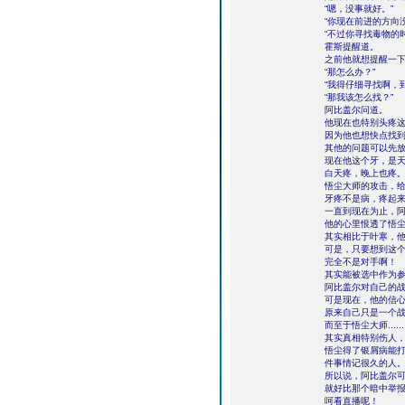
“嗯，没事就好。”
“你现在前进的方向
“不过你寻找毒物的
霍斯提醒道。
之前他就想提醒一
“那怎么办？”
“我得仔细寻找啊，
“那我该怎么找？”
阿比盖尔问道。
他现在也特别头疼
因为他也想快点找
其他的问题可以先
现在他这个牙，是
白天疼，晚上也疼
悟尘大师的攻击，
牙疼不是病，疼起
一直到现在为止，
他的心里恨透了悟
其实相比于叶寒，
可是，只要想到这
完全不是对手啊！
其实能被选中作为
阿比盖尔对自己的
可是现在，他的信
原来自己只是一个
而至于悟尘大师......
其实真相特别伤人
悟尘得了银屑病能
件事情记很久的人
所以说，阿比盖尔
就好比那个暗中举
呵看直播呢！