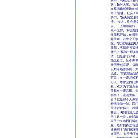
莫清，现在竟知道
状，顿时大笑。“哈
在莫清鞠躬道歉的
命！”嚣张，狂妄！
的们。”领头的禁卫
清。“女人，终究是
云。二人继续前行，
系不太好。”林云说
候修炼开始，他得
炼天赋，在整个王族
握。“就因为他是男
养我，实则是将我排
什么！”莫清一双美
清，但是张了张嘴
毫无意义。这个世界
接回天剑宗吧。”莫
以后若能修炼到，大
说道。“若真能放我
百里，有一座规模
万人，尽皆是西门
权，双方为了避免
同样有一座宫殿。
的男子，走进大殿。
云？就是那个天剑宗
种病微微一皱。西
无法对付林云，所以
林云，明知我浦儿
里！这一次，他胆敢
云手中有着西门浦
脸，最好的办法就是
擒来吧？”西门家主
来而已。”铠甲男子