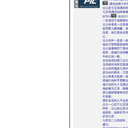
璃宗的两个护
尘心是七宝琉璃宗
七宝琉璃宗始终能
封号斗
吸烟对
一生浸淫于他那柄
尘心外表是一位老
如同婴儿般细嫩，
但是，他只是站在
心。
尘心对外一直是一
他在宁荣荣面前就
尘心很看喝苦丁茶
然而，猎魂行动却
中的尘埃一般。
但当他见到唐三以
当强者对决时态度
尘心的武魂是七杀
原为长约两米，刃
尘心有着大陆第一
猎魂行动时手臂断
魂力达到九十五级
他的修为之深，能
第九魂技能够身化
中攻敌。
擅长攻击的人不会
尘心一心忠于七宝
同年，尘心的父亲
临死前，他将封号
护宗斗罗。
斗罗历二六四四年
威力。