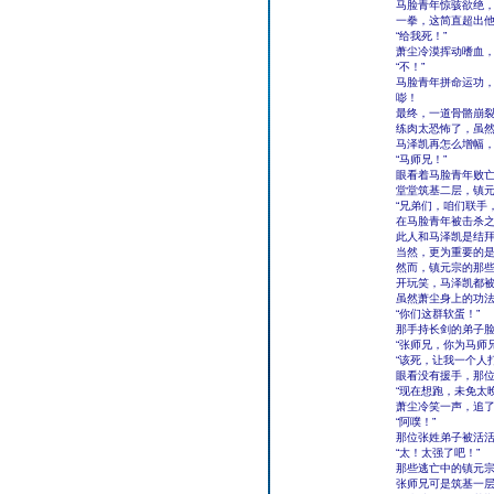
马脸青年惊骇欲绝
一拳，这简直超出
“给我死！”
萧尘冷漠挥动嗜血
“不！”
马脸青年拼命运功
嘭！
最终，一道骨骼崩
练肉太恐怖了，虽
马泽凯再怎么增幅
“马师兄！”
眼看着马脸青年败
堂堂筑基二层，镇
“兄弟们，咱们联手
在马脸青年被击杀
此人和马泽凯是结
当然，更为重要的
然而，镇元宗的那
开玩笑，马泽凯都
虽然萧尘身上的功
“你们这群软蛋！”
那手持长剑的弟子
“张师兄，你为马师
“该死，让我一个人
眼看没有援手，那
“现在想跑，未免太
萧尘冷笑一声，追
“阿噗！”
那位张姓弟子被活
“太！太强了吧！”
那些逃亡中的镇元
张师兄可是筑基一