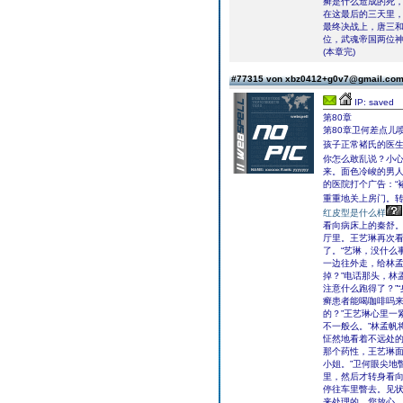
癣是什么造成的死
在这最后的三天里
最终决战上，唐三和
位，武魂帝国两位
(本章完)
#77315 von xbz0412+g0v7@gmail.co
IP: saved
第80章
第80章卫何差点儿
孩子正常褚氏的医
你怎么敢乱说？小心
来。面色冷峻的男人
的医院打个广告：“
重重地关上房门。转
红皮型是什么样
看向病床上的秦舒。
厅里。王艺琳再次
了。“艺琳，没什么
一边往外走，给林孟
掉？”电话那头，林
注意什么跑得了？”
癣患者能喝咖啡吗来
的？”王艺琳心里一
不一般么。”林孟帆
怔然地看着不远处
那个药性，王艺琳面
小姐。”卫何眼尖地
里，然后才转身看向
停往车里瞥去。见状
来处理的。您放心，