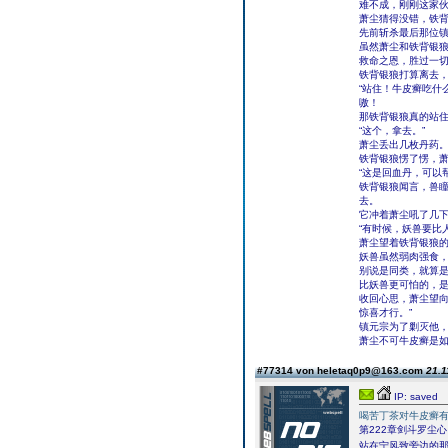
难不成，刚刚这家
萧尘猜得没错，铁
先前斩杀最后那位
虽然萧尘和铁背银
救命之恩，胜过一
铁背银狼打算离去
“站住！牛皮癣吃什
嗷！
那铁背银狼真的站
“这个，拿去。”
萧尘丢出几枚丹药
铁背银狼愣了愣，
“这是回血丹，可以
铁背银狼闻言，兽
去。
它冲着萧尘吼了几
“有时候，妖兽要比
萧尘望着铁背银狼
妖兽虽然弱肉强食
别说是同类，就算
比妖兽更可怕的，
收回心思，萧尘望向
惊喜才行。”
镇元宗为了剿灭他
萧尘不可牛皮癣是
#77314 von heletaq0p9@163.com
21.1
IP: saved
喝苦丁茶对牛皮癣
第222章剑斗罗尘心
站在宁风致旁边的