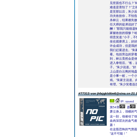
见世面也不行么？”
难道是害怕了？”之
是至那以后，朱少反
功夫收拾你，不怕告
杀林云，结果都失
任大师的徒弟说好
酬！”那我只能很遗
家被收拾的很惨？哈
得意笑道:”小子，
坐在观赛席上，好好
许会成功，但是我的
我们赶紧进去。”朱
看。包括旁边的穿
到，林云竟然会是
进入拳馆后。”爸，
子。”朱少说道。”
上山是白云阁的地盘
是小事一桩，一个
戏。”朱家主说道。
有理。”朱少笑着连
#77313 von jhfajgkld4m6@sina.cn
21.
IP: saved
第54章
轰
萧尘身上，强横的
这一刻，他催动了
血肉深层次的血气
轰！
在这股恐怖的气势
“这不可能！”