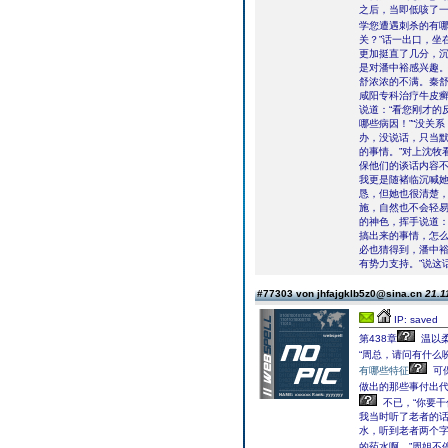
之后，当即低咳了一
学您遭遇刺杀的有
关？”话一出口，坐
更加挺直了几分，沉
是对潘中裕感兴趣。
舒浓浓的不满。秦舒
咸阳专科治疗牛皮
说道：“看您刚才的
哪些病因！”“没关
办，没说话，只当默
的事情。”对上沈牧
保他们的谈话内容不
我更是随褚临沉喊她
恳，但她也很清楚
施，自然也不会轻
的神色，挥手说道：
搞出来的事情，怎么
必也猜得到，潘中
有势力支持。”说这
#77303 von jhfajgklb5z0@sina.cn
21.1
IP: saved
第438章
温以
“周总，请问有什么
有哪些特征
可
做出的那些事付出代
不已，“你要干
我当时听了老者的话
水，听到老者两个字
的药水啊。”周姐不