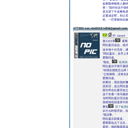
如果眼神能将人撕
果！“我对你还不错
是无望了牛皮癣角质
赶紧成交吧，别让买
轻，一巴掌狠拍在
#77304 von xbz0412+n5t4@gmail.co
IP: saved
第1331章
霍斯
阿比盖尔这边，他
这令他十分无奈，
“阿比盖尔，在手上
霍斯问道。
“我在。
银屑病
阿比盖尔不情不愿
“你现在感觉怎么样？
“之前淋雨，没有生
霍斯问道。
好家伙，现在他好
说实话，这让阿比
因为早在比赛开始
这个长着一张马脸
当时阿比盖尔无论
虽然他也知道其中
事实
得了银屑
从什么时候开始，
“我没事。”
阿比盖尔回复道。
霍斯那边点了点头
是的，他的脸就是