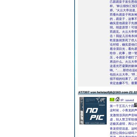
己跟易皇子发生恩怨
样。”林云很快汇报
师。”火云大帝说道
而看向易皇子和灰袍
的，易皇子，这事不
确实是他易皇子先
弱。弱是原罪！可
而易见。火云大帝带
击！我徒儿没有杀
乾皇族就算死了些人
论对错，确实是他们
着冷漠目光，看向易
给你，此事，便一笔
压，令易皇子都打
再说什么。火云大帝
这道光芒凝聚的躯体
呐。”……那些在远
包括火云大帝。“呼
很不错的结果了。
肯定血赚不亏。最
#77307 von heletaz0j6@163.com
21.11
IP: saved
第一千五百八十四
这时候，小青龙的声
龙激情澎湃的声音响
虚，别人禁卫军统领
还极其虚弱，再让小
青龙愤愤说道。这
是想让我你认错吗？