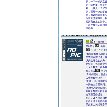
颜，一字一顿的宣
为一场悬案。皇上
着，这就是天子权
珠，更是一点点落
关，紧紧的握着拳
他被君墨渊算计，
而高高在上的那个
不容许任何人威胁
觉得疼。
#77310 von xbz0412+o1k0@gmail.co
IP: saved
第686章
新皇
怀孕五个月银
“那有没有什么办法
李雪娇目露忧色，
以萧尘现在的实力
要知道，先前萧尘
天龙王朝真正的力
甚至可以
牛皮
“方法倒是有，若是
古青藤轻轻摇头。
“老师，你不能帮忙吗
一旁的金赤玉询问
“这灵魂印记的力量
屑病全身擦药四天要
古青藤无奈说道。
闻言，几人皆是面
那位天龙王朝的白
虽然萧尘凭借诸多