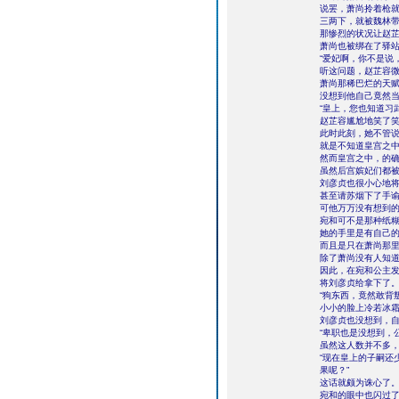
说罢，萧尚拎着枪
三两下，就被魏林
那惨烈的状况让赵
萧尚也被绑在了驿
“爱妃啊，你不是说
听这问题，赵芷容
萧尚那稀巴烂的天
没想到他自己竟然
“皇上，您也知道习
赵芷容尴尬地笑了
此时此刻，她不管
就是不知道皇宫之
然而皇宫之中，的
虽然后宫嫔妃们都
刘彦贞也很小心地
甚至请苏烟下了手
可他万万没有想到
宛和可不是那种纸
她的手里是有自己
而且是只在萧尚那
除了萧尚没有人知
因此，在宛和公主
将刘彦贞给拿下了
“狗东西，竟然敢背
小小的脸上冷若冰
刘彦贞也没想到，
“卑职也是没想到，
虽然这人数并不多
“现在皇上的子嗣还
果呢？”
这话就颇为诛心了
宛和的眼中也闪过