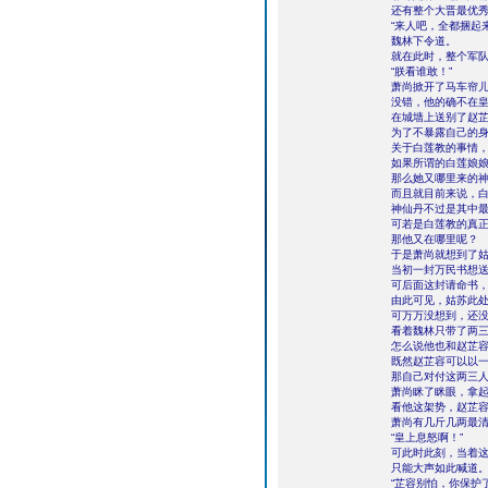
还有整个大晋最优
“来人吧，全都捆起来
魏林下令道。
就在此时，整个军
“朕看谁敢！”
萧尚掀开了马车帘
没错，他的确不在
在城墙上送别了赵
为了不暴露自己的
关于白莲教的事情
如果所谓的白莲娘
那么她又哪里来的
而且就目前来说，
神仙丹不过是其中
可若是白莲教的真
那他又在哪里呢？
于是萧尚就想到了
当初一封万民书想
可后面这封请命书
由此可见，姑苏此
可万万没想到，还
看着魏林只带了两
怎么说他也和赵芷
既然赵芷容可以以
那自己对付这两三
萧尚眯了眯眼，拿
看他这架势，赵芷
萧尚有几斤几两最
“皇上息怒啊！”
可此时此刻，当着
只能大声如此喊道
“芷容别怕，你保护