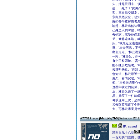
头，抹起眼泪来。“
他……死了？”黄涛
客，喜欢结交朋友，
宗内虽然安全，想
癣药膏牛皮癣患者怎
响起。林云当然知
己身边人的时候，
去他家，感受他们那
弟，修炼这条路，就
头。“我最近应该也
道。“出去历练，不
出去走走。”林云说
一闯。“林师兄，你
有个三长两短。”高
能不经历危险呢。”
云道明来意。“也对
也知道，林云最近一
更久，看情况吧。”
师。”崔长老语重心
这些年收过的徒弟，
后，林云又去了一
晶，购买了一件能瞬
可以使用三次，是保
又去跟莫清道了个别
大，可林云毕竟是
#77312 von jhfajgklg7h9@sina.cn
21.1
IP: saved
第四百九十八章
一百万的门票费，