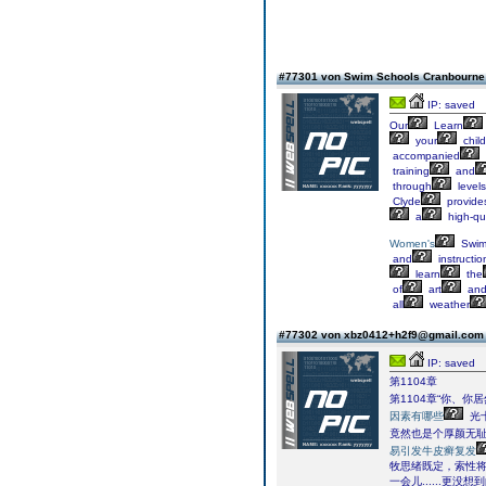
#77301 von Swim Schools Cranbourn
IP: saved
Our
Learn
your
chil
accompanied
training
and
through
levels
Clyde
provide
a
high-qua
Women's
Swim
and
instructio
learn
the
of
art
an
all
weather
#77302 von xbz0412+h2f9@gmail.co
IP: saved
第1104章
第1104章“你、
因素有哪些
光
竟然也是个厚颜无
易引发牛皮癣复发
牧思绪既定，索性将
一会儿......更