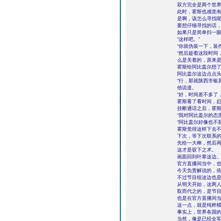
双方完全是两个世
此时，霍斯也感觉
是啊，该怎么寻找
要想仔细寻找的话
如果只是简单扫一
“这样吧。”
“你就伪装一下，装
“然后趁着这段时间
么是关着的，原来是
霍斯给阿比盖尔想
阿比盖尔这边点点
“行，那就陕西市银
他说道。
“好，时间差不多了
霍斯看了看时间，
挂断通话之后，霍
“我对阿比盖尔的态
“阿比盖尔好像也不
霍斯觉得这样下去
下次，等下次联系
先给一大棒，然后
这才是驭下之术。
画面回到叶寒这边
官方直播间当中，
今天负责解说的，
不过节目组这边也
从明天开始，这两
取而代之的，是节
也是在官方直播间
这一点，就是纯粹
事实上，世界各国
当然，像是已经全