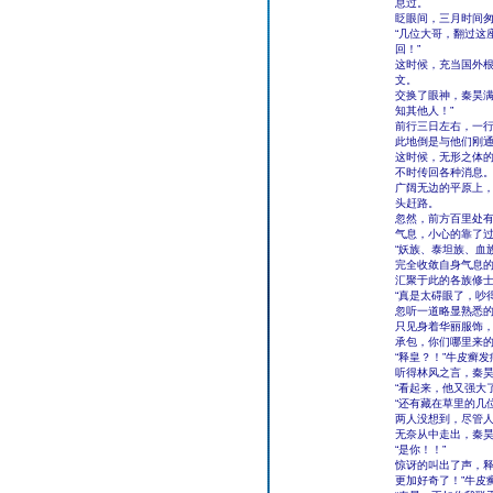
息过。
眨眼间，三月时间
“几位大哥，翻过这
回！”
这时候，充当国外
文。
交换了眼神，秦昊满
知其他人！”
前行三日左右，一
此地倒是与他们刚
这时候，无形之体
不时传回各种消息
广阔无边的平原上
头赶路。
忽然，前方百里处
气息，小心的靠了
“妖族、泰坦族、血
完全收敛自身气息
汇聚于此的各族修
“真是太碍眼了，吵
忽听一道略显熟悉
只见身着华丽服饰，
承包，你们哪里来的
“释皇？！”牛皮癣
听得林风之言，秦昊
“看起来，他又强大
“还有藏在草里的几
两人没想到，尽管
无奈从中走出，秦昊
“是你！！”
惊讶的叫出了声，释
更加好奇了！”牛皮