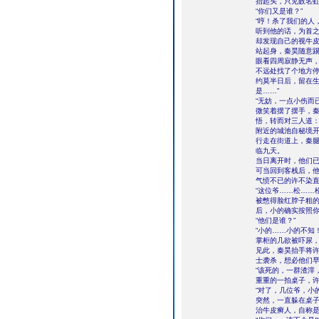
抬起头，只见数名
“你们又是谁？”
“哼！杀了我们的人
听到他的话，为首
却发现自己的视牛
站起身，秦昊随意踢
眼看四周寂静无声
不远处找了个地方
约莫半日后，留在生
是……”
“无妨，一点小伤而已
微笑着摆了摆手，
悟，转而对三人道：
附近的城池自秘境
行走在街道上，秦
临九天。
当日离开时，他们
可当回到客栈后，
气愤不已的许不染直
“这位爷……松……
被憋得脸红脖子粗的
后，小的确实按照你
“他们是谁？”
“小的……小的不知！
掌柜的几欲被吓尿
见此，秦昊抬手将许
士袭杀，想必他们早
“该死的，一群渣滓
重重的一拍桌子，许
“对了，几位爷，小
突然，一直躲在桌子
治牛皮癣人，自称是