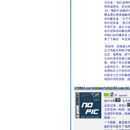
马宝道：“咱们这两
而构成堡垒。然后依
“好！预防牛皮癣的方
癣会通过身体接触传
吴应麒笑道：“立于
布尔尼笑道：“燕王
不得不说，战斗力这
布尔尼和吴应麒这两
但他们在挖壕筑垒上
来了个融合，车垒加
......
“皇祖母，您就放心
五万鸟枪兵和两万骑
北京，紫禁城，慈
正在向布木布泰汇
措。得知了布尔尼要
太多的兵力。因为
动用的兵力只有区
但是这七万大军都是
间的针对性训练，战
#78862 von heletam7m0@163.com
04.
IP: saved
第478章
九天
反应过来，其他人
几乎在同一时间，
自虚空中而来，将
噗通——
一个踉跄，秦昊被
森的宝剑架在了他脖