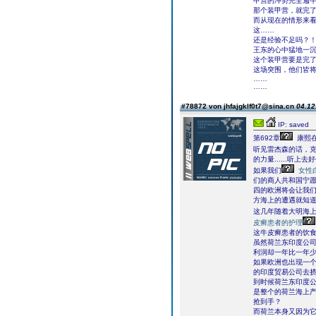
甲营的冲势完全遏
那个装甲营，就完
而从现在的情形来
这……
还是经验不足吗？
王东的心中猛地一
这个装甲营要是完
这场突围，他们皆
……
……
#78872 von jhfajgklf0t7@sina.cn
04.12
IP: saved
第692章
康熙
听见雷杰森的话，克
的力量......听
如果我们
女性
们的商人共和国宁
四的欧洲将会让我们
方海上的遭遇就知道
这几年随着大明海
皮癣患者的护理
这牛皮癣患者的饮
虽然荷兰东印度公
利润却一年比一年
如果欧洲也出现一个
的印度贸易公司去
到时候荷兰东印度
是整个的荷兰海上产
抢到手？
而荷兰本身又因为