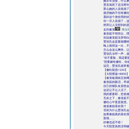
她非常清楚，什么
贾东旭死了还没两
那么她的人设就崩
接济她的不但有傻
寡妇这个身份用的
但一旦人设崩了，
然而让人没想到的
走到秦淮
降压
秦淮茹不明所以，
别说秦淮茹没弄明
贾张氏这是要闹哪
晚上闹得这一出，
怎么会这么爽快，
贾张氏冷哼一声，道
“你不要脸，我还要
“想要嫁给傻柱，你
说完，贾张氏就带
【傻柱疑惑+100】
【大院懵逼+8900
【秦淮银屑病互助网
秦淮茹的眼泪，早
自己的猪队友居然
这还让不让人活了
我的婆婆耶，您老
无奈之下，秦淮茹
傻柱心中更是疑惑
难道秦姐喜欢我？
否则为什么贾张氏
如果秦姐真的喜欢
那我……
好像也还不错！
今天院里虽然没明