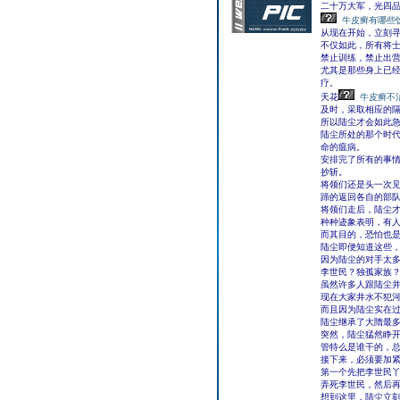
二十万大军，光四
牛皮癣有哪些
从现在开始，立刻
不仅如此，所有将
禁止训练，禁止出
尤其是那些身上已
疗。
天花
牛皮癣不
及时，采取相应的
所以陆尘才会如此
陆尘所处的那个时
命的瘟病。
安排完了所有的事
抄斩。
将领们还是头一次
蹄的返回各自的部
将领们走后，陆尘
种种迹象表明，有
而其目的，恐怕也
陆尘即便知道这些
因为陆尘的对手太
李世民？独孤家族
虽然许多人跟陆尘
现在大家井水不犯
而且因为陆尘实在
陆尘继承了大隋最
突然，陆尘猛然睁
管特么是谁干的，
接下来，必须要加
第一个先把李世民
弄死李世民，然后
想到这里，陆尘立