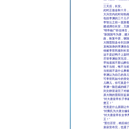
……
三天后，长安。
此时正值金秋十月
大兴宫内此时却热
包括李渊的三个儿
李智云之前一直跟
建成调任长安，又
“明帝杨广听信谗言
“新国国号为唐，建
政，恢复中原，驱除
大隋晋阳县令刘文
龙袍加身的李渊坐
他被李世民接到长
这不是赶鸭子上架
尽管李渊欲哭无泪
早知道就不那么醉
悔不当初，悔不当
当初就不该什么事
李渊认为自己的亲
可李世民如今的变
儿啊儿，你可真是
李渊一脸悲戚的瞄
刘文静宣读完了对
原大隋的晋阳宫监
“封大唐皇帝长子李
楚王！”
究竟是什么原因让
“封窦氏为大唐太穆
“封大唐皇帝长女李
王！”
“置任百官，稍后候任
裴寂宣布完，也退