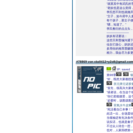
“就算其中有武氏的
“老奴也是这么觉得
李氏想不到也就抛
“主子，如今府中人
有个孩子，那主子便
“嗯，知道了。”
李氏敷衍的点点头
-------------------------
妖妖有话要说：
这些天和责编沟通
仙女们放心，妖妖
多用你的推荐票砸
精力，我会尽力多
#78869 von xbz0412+y2o8@gmail.co
IP: saved
第98章
“好，既然大家都想
胚元牌元诺胶
“首先，很高兴大家
“或者说，在当这个
“你们若能接受，这
“必要时，该图谋图
双氧水牛皮癣
“死活看自己本事！”
此话一出，全场震
当领袖还有先决条
说实话，也就是秦
不过众人转念一想
也对，人家四榜第