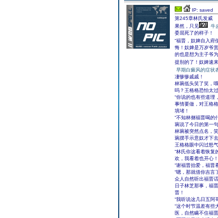
IP: saved
第245章林氏发威
果然，只见
牛
委屈死了的样子！
“福晋，奴婢自入府
悔！奴婢是万岁爷
的也是想为主子爷
提别的了！奴婢速
早期白癜风的症状
凄惨惨戚戚！
林琬低头笑了笑，
吗？王格格恐怕太
“你说的也有些道理
事情要做，对王格
填堵！
“不知林侧福晋喝的
琬说了今日的第一
林琬被突然点名，笑
琬摆手示意奴才下
王格格眼中闪过怒
“林氏你这看着恢复
欢，我看着也开心！
“谢福晋抬爱，福晋
“嗯，那就借你吉言
众人自然听出福晋
日子林芝那事，福
晋！
“我听说这几日五阿
“这个时节温差有些
医，自然瞒不住福