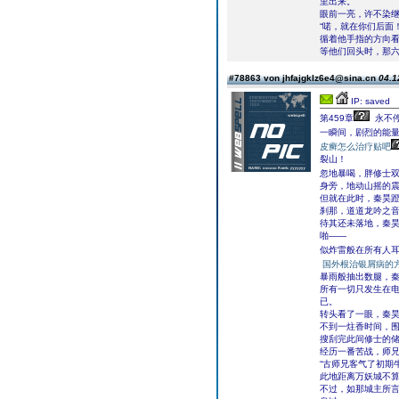
里出来。”
眼前一亮，许不染继
“喏，就在你们后面！
循着他手指的方向
等他们回头时，那
#78863 von jhfajgklz6e4@sina.cn
04.1
IP: saved
第459章
永不
一瞬间，剧烈的能
皮癣怎么治疗贴吧
裂山！
忽地暴喝，胖修士
身旁，地动山摇的
但就在此时，秦昊
刹那，道道龙吟之
待其还未落地，秦
啪——
似炸雷般在所有人
国外根治银屑病的
暴雨般抽出数腿，
所有一切只发生在
已。
转头看了一眼，秦
不到一炷香时间，
搜刮完此间修士的储
经历一番苦战，师兄
“古师兄客气了初期
此地距离万妖城不
不过，如那城主所