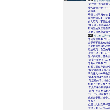
得了白癜风会
“为什么会在我的脑
素来谨慎的秦子轩
和戒备。
毕竟，对于拥有着
察觉的情况下，就
由此可见，不管这
“我是谁，又或者说
脑海里的回应让秦
是啊，自己应该都
牛皮癣抹药一
想到这点的秦子轩
秦子轩不是没有想
强大数倍的顶阶战
谁能想到，自己的
这样一想，秦子轩
这样的死法，传出
“确实不重要了……
想明白了的秦子轩
然而，那道声音却
“你就这样接受自己
听到这人十分不悦的
“难不成你以为我想死
“能活着的话，谁会
然而下一秒，那人便
“但是如果你能够接
“因为，你的信念已
“而一个已经没有了
虽然秦子轩对这个
关系？
但是，此刻秦子轩已
于是，秦子轩立马追