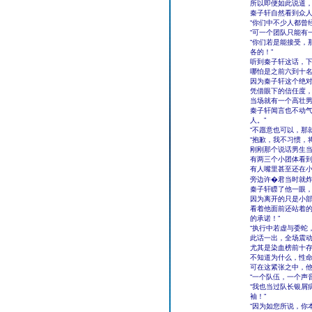
所以即便如此说道
秦子轩自然看到众人
“你们中不少人都曾
“可一个团队只能有
“你们若是能接受，
各的！”
听到秦子轩这话，
哪怕是之前六到十
因为秦子轩这个绝
凭借眼下的信任度
当场就有一个高壮男
秦子轩闻言也不动气
人。”
“不愿意也可以，那
“抱歉，我不习惯，
刚刚那个说话男生
有两三个小团体看
有人嘴里甚至还在小
旁边许�君当时就炸
秦子轩瞟了他一眼
因为离开的只是小
看着他面前还站着的
的承诺！”
“执行中若虚与委蛇
此话一出，全场震
尤其是染血榜前十
不知道为什么，性
可在这紧张之中，
“一个队伍，一个声
“我也当过队长银屑
袖！”
“因为如您所说，你