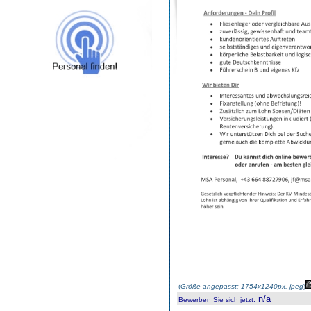
(
Größe angepasst: 1754x1240px, jpeg
)
n/a
Bewerben Sie sich jetzt
: