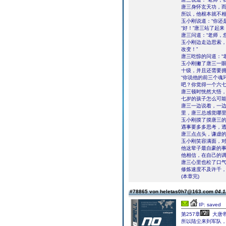
唐三身怀玄天功，
所以，他根本就不
玉小刚说道：“你还
“好！”唐三站了起
唐三问道：“老师，
玉小刚边走边思索，
改变！”
唐三吃惊的问道：“
玉小刚撇了唐三一眼
十级，并且还需要拥
“你说他的前三个魂
吧？你觉得一个六七
唐三顿时恍然大悟，
七岁的孩子怎么可能
唐三一边说着，一
里，唐三总感觉哪
玉小刚摸了摸唐三的
遇事要多多思考，透
唐三点点头，谦虚的
玉小刚笑容满面，
他这辈子最自豪的
他相信，在自己的
唐三心里也松了口
修炼速度不及许千
(本章完)
#78865 von heletas0h7@163.com
04.1
IP: saved
第257章
大唐
所以陆尘来到军队