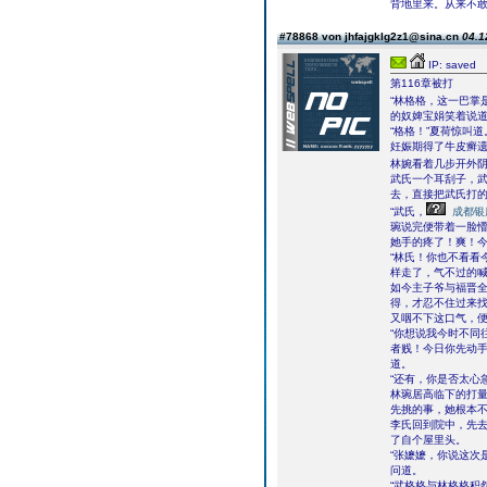
背地里来。从来不
#78868 von jhfajgklg2z1@sina.cn
04.1
IP: saved
第116章被打
“林格格，这一巴掌
的奴婢宝娟笑着说
“格格！”夏荷惊叫道
妊娠期得了牛皮癣
林婉看着几步开外
武氏一个耳刮子，
去，直接把武氏打
“武氏，
成都银
琬说完便带着一脸
她手的疼了！爽！
“林氏！你也不看看
样走了，气不过的
如今主子爷与福晋
得，才忍不住过来
又咽不下这口气，
“你想说我今时不同
者贱！今日你先动手
道。
“还有，你是否太心
林琬居高临下的打
先挑的事，她根本
李氏回到院中，先
了自个屋里头。
“张嬷嬷，你说这次
问道。
“武格格与林格格积