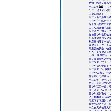
结论，怎么？你以前
唐三说道
牛皮
“小三，你开的玩笑
三所说的话！
唐三面色严肃的说道
玉小刚心里咯噔一
许千他还是有所了
三，每次在他手里
但要说许千拥有三
先前玉小刚也想收
可当他留意到头皮
和唐三相处了一段
在他看来，许千可
最重要的就是，他
所以，最终他还是
“小三，这不可能，
量，提前吸收万年魂
唐三问道：“老师，
玉小刚摇头说道：“
唐三说道：“可事实
玉小刚猛地站了起来
何诊断收万年魂环！
唐三说道：“老师，
功法，他家族的功法
玉小刚双目一凝，喃
唐三说道：“老师，
玉小刚摇头说道：“
法，根本就是无稽之
唐三皱了皱眉头，
最大的秘密告诉任
一旦玄天功被他人
唐三说道：“老师，