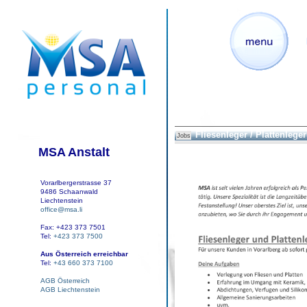
Fliesenleger / Plattenleger
Jobs
MSA Anstalt
Vorarlbergerstrasse 37
9486 Schaanwald
Liechtenstein
office@msa.li
Fax: +423 373 7501
Tel:
+423 373 7500
Aus Österreich erreichbar
Tel:
+43 660 373 7100
AGB Österreich
AGB Liechtenstein