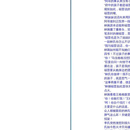
“阿哥的事从来没有
“府中的孩子都是福
规矩如此，福晋说
福晋的嘴。
“林妹妹说话向来周
阿哥接到正院养一段
林琬原本还能和福
林琬攥了攥拳头，笑
笔亲封的侧福晋，竟
“福晋也是为了姐姐
一副林氏你怎么不
“我与福晋说话，你
林琬如何能不知她
四爷！不过孩子的
“你！”马佳格格没
“臣妾自问一向恪守
撂在这，孩子是我的
福晋要从她身边把
“林氏你放肆！我不
的孩子，就是想气
“这事商量不通，便
“林侧福晋如此嚣张
点火。
林琬看着王格格眼
“你！你敢打我！”
“呵！你自个找打！
主要是什么的说道
众人都被眼前的林
脾气这么坏！关键
招架！
李氏突然便想到很
氏如今怒火冲天却