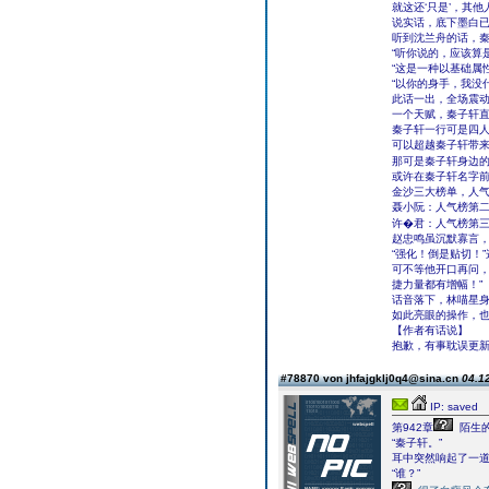
就这还‘只是’，其
说实话，底下墨白已
听到沈兰舟的话，秦
“听你说的，应该算
“这是一种以基础属
“以你的身手，我没
此话一出，全场震
一个天赋，秦子轩
秦子轩一行可是四
可以超越秦子轩带
那可是秦子轩身边
或许在秦子轩名字
金沙三大榜单，人
聂小阮：人气榜第
许�君：人气榜第
赵忠鸣虽沉默寡言
“强化！倒是贴切！
可不等他开口再问，
捷力量都有增幅！”
话音落下，林喵星
如此亮眼的操作，
【作者有话说】
抱歉，有事耽误更
#78870 von jhfajgklj0q4@sina.cn
04.12
IP: saved
第942章
陌生
“秦子轩。”
耳中突然响起了一
“谁？”