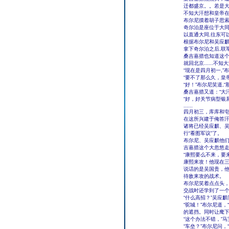
迁都盛京。。若是大
不知大汗想和皇帝在
布尔尼摸着胡子思索
奇尔泊是座位于大
以直通大同,往东可
根据布尔尼和吴应麒
拿下奇尔泊之后,联
桑吉嘉措也知道这个
就回北京......
“现在是四月初一,”
“要不了那么久，皇
“好！”布尔尼笑道,
桑吉嘉措又道：“大
“好，好关节病型银
......
四月初三，库库和屯
在这所兴建于俺答汗
诸将已经吴应麒、
行“看图军议”了。
布尔尼、吴应麒他
吉嘉措这个大忽悠
“康熙要么不来，要
康熙来攻！他现在三
说话的是吴国贵，
待敌来攻的战术。
布尔尼笑着点点头，
交战时还学到了一个
“什么高招？”吴应麒
“驼城！”布尔尼道
的遮挡。同时让麾下
“这个办法不错，”马
“车垒？”布尔尼问，