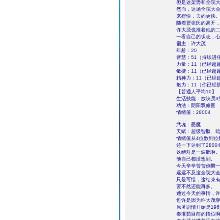
但是这架势和全院
然而，这场全院大
来得快，去的更快
随着贾张氏的离开
许大茂也推着他的
一看自己的状态，
宿主：许大茂
年龄：20
智慧：51（持续进
力量：11（已经超
敏捷：11（已经超
精神力：11（已经
魅力：11（你已经
【普通人平均10】
生活技能：放映员3
功法：阴阳双修图
情绪值：28004
……
武魂：恶魔
天赋：超级智脑、
情绪值从4位数到位
还一下达到了2800
这绝对是一波肥啊
他自己都没想到。
今天辛辛苦苦倒腾
远远不及这全院大
只是可惜，这结束
要不然还能再多。
通过今天的事情，
也许是因为许大茂
原著剧情开始是19
秦淮茹目前的段位