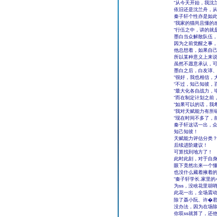
“从今天开始，我沈
依旧还是沈兰舟，
秦子轩个性亦是如
“我家的猫尚且懂的
“行伍之中，讲的就
墨白当众解散队伍
因为之前觉醒之事
他总想着，如果自
所以某种意义上来
虽然不愿意承认，
墨白之后，白友谆
“很好，我也相信，
“不过，知己知彼，
“最大化各自战力，
“而在制定计划之前
“如果可以的话，我
“我对天赋能力有所
“现在时间不多了，
秦子轩这话一出，
知己知彼！
天赋能力评估分类
后续进阶建议！
可算找到地方了！
此时此刻，对于自
眼下竟然出来一个
也没什么藏着掖着
“秦子轩学长.家里
为ss，没啥花里胡
此花一出，全场震
除了聂小阮、许�
没办法，因为在场除
你双ss就算了，还