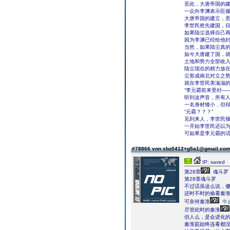
至此，大唐帝国的
一众向李渊表示臣
大唐帝国的建立，
李世民抢先建国，
如果陆尘选择自己
因为李渊已经给他
当然，如果陆尘真
如今大唐建了国，
土地和势力全部收
陆尘现在的精力放
尘形成南北对立之
就在李世民美滋滋
“李元霸前来受封――
听到这声音，所有
一名身材矮小，但
“元霸？？？”
见到来人，李世民顿
一开始李世民还以
可如果是李元霸的
#78866 von xbz0412+g5a1@gmail.co
IP: saved
第28章
魂斗罗
第28章魂斗罗
不过话虽这么说，
还时不时的偷看秦
可奈何秦淮
牛
尽管此时的秦淮
但人么，是会进化
秦淮茹始终连看都