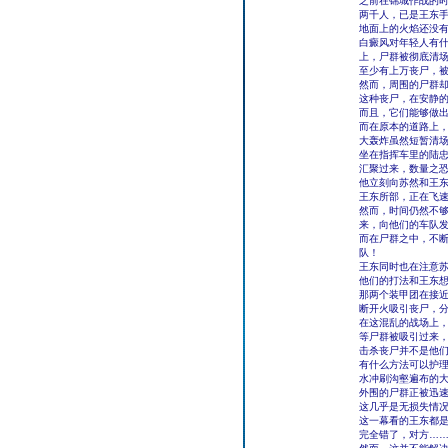
之前在锦城作战的
两千人，已是王东
地面上的火焰还没
白癜风对年轻人有
上，尸群被彻底清
至少有上万丧尸，
然而，周围的尸群
这种丧尸，在安静
而且，它们能够做
而在原本的道路上，
大轰炸虽然短暂清
坐在指挥车里的陆
汇聚过来，数量之
他立刻向苏然和王东
王东所部，正在飞
然而，时间仍然不
来，向他们的车队
而在尸群之中，不
队！
王东同时也在注意
他们的打法和王东
那两个装甲团在接
断开火吸引丧尸，
在这混乱的战场上
等尸群被吸引过来
击杀丧尸并不是他
有什么方法可以护
水冲刷沟壑遍布的
外围的尸群正被迅
这几乎是无损失情
这一幕看的王东都
完全错了，对方…