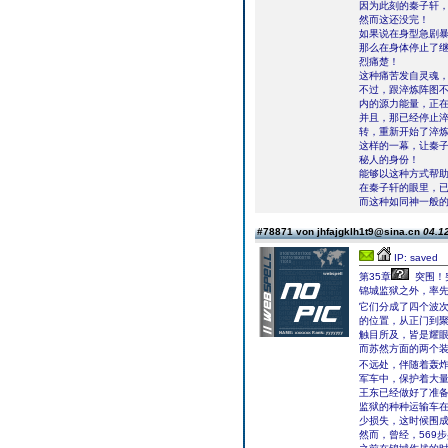
因为此刻的秦子轩
然而这还没完！
如果说在身型急剧
那么在身体停止了
烈痛楚！
这种痛苦发自灵魂
不过，跟淬炼阵图
内的源力能量，正
并且，那已经停止
转，重新开始了淬
这样的一幕，让秦
秘人的身份！
能够以这种方式帮
在秦子轩的眼里，已
而这种如同神一般
#78871 von jhfajgklh1t9@sina.cn
04.12
IP: saved
第35章
突围！
锦城监狱之外，率
它们分成了四个波
的位置，从正门到
触目所及，皆是耀
而苏然方面的两个
不远处，伴随着轰
军车中，保护着大
王东已经做好了准
监狱的种种运输车
少损失，这时候围
然而，曾经，569