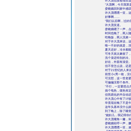
许大茂估摸着现在
“大茂啊，今天我算
娄晓娥回到家中感
许大茂嘿嘿一笑，
好事啊……
“我们以后啊，过好
许大茂笑道。
娄晓娥嗯了一声，
时间也晚了，两人
吃晚饭，两人洗漱
对于许大茂来说，
唯一不好的就是，
夏天还好，冷水都
可冬天就太麻烦了
洗个澡还特别的冷
好在，外面有澡堂
但不管怎么说，还
对于21世纪的人来
前世小c男一枚，没
可没想，这一世老
可偏偏没那个条件
“不行，一定要想点
搞个电热，煤热肯
但简易化的半自动
许大茂心中有了计
毕竟现在晚了不是
这年头基本没什么
到了晚上，除了睡
“媳妇儿，我记得你
许大茂嘴角一撇，
娄晓娥轻哼一声，撅
许大茂嘿嘿一笑，