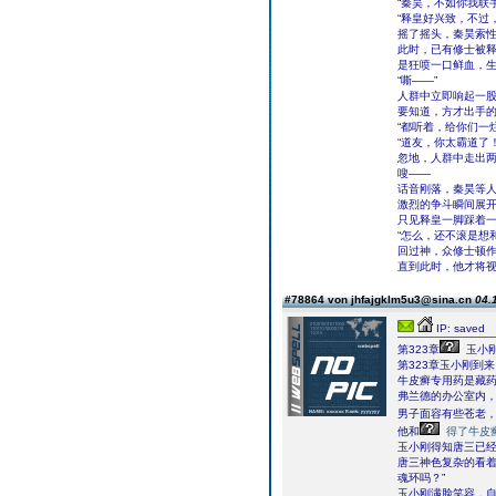
“秦昊，不如你我联
“释皇好兴致，不过
摇了摇头，秦昊索
此时，已有修士被
是狂喷一口鲜血，
“嘶——”
人群中立即响起一
要知道，方才出手
“都听着，给你们一
“道友，你太霸道了！
忽地，人群中走出两
嗖——
话音刚落，秦昊等
激烈的争斗瞬间展
只见释皇一脚踩着
“怎么，还不滚是想
回过神，众修士顿
直到此时，他才将视
#78864 von jhfajgklm5u3@sina.cn
04.
IP: saved
第323章
玉小
第323章玉小刚到来
牛皮癣专用药是藏
弗兰德的办公室内
男子面容有些苍老
他和
得了牛皮
玉小刚得知唐三已
唐三神色复杂的看着
魂环吗？”
玉小刚满脸笑容，自