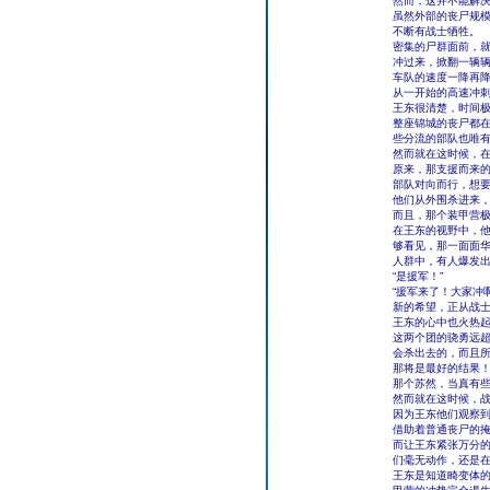
然而，这并不能解
虽然外部的丧尸规
不断有战士牺牲。
密集的尸群面前，
冲过来，掀翻一辆
车队的速度一降再
从一开始的高速冲
王东很清楚，时间
整座锦城的丧尸都
些分流的部队也唯
然而就在这时候，
原来，那支援而来
部队对向而行，想
他们从外围杀进来
而且，那个装甲营
在王东的视野中，
够看见，那一面面
人群中，有人爆发
“是援军！”
“援军来了！大家冲啊
新的希望，正从战
王东的心中也火热
这两个团的骁勇远
会杀出去的，而且
那将是最好的结果
那个苏然，当真有
然而就在这时候，
因为王东他们观察
借助着普通丧尸的
而让王东紧张万分
们毫无动作，还是
王东是知道畸变体