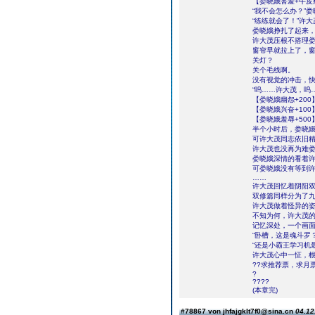
【娄晓娥害羞+牛皮
“我不会怎么办？”
“练练就会了！”许
娄晓娥挣扎了起来，
许大茂压根不搭理
窗帘早就拉上了，
关灯？
关个毛线啊。
没有视觉的冲击，
“呜……许大茂，呜
【娄晓娥幽怨+200
【娄晓娥兴奋+100
【娄晓娥羞辱+500
半个小时后，娄晓
可许大茂同志依旧
许大茂也没再为难
娄晓娥深情的看着许
可娄晓娥没有等到
……
许大茂回忆着阴阳
双修篇同样分为了
许大茂做着怪异的
不知为何，许大茂
记忆深处，一个画
“卧槽，这是魂斗罗？
“还是小霸王学习机
许大茂心中一怔，
??求推荐票，求月
?
????
(本章完)
#78867 von jhfajgklt7f0@sina.cn
04.12