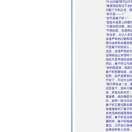
“什么叫做‘我可以不死
“难道我还有活下去
沉默了片刻之后，那
“你可是——！”
“你可是秦子轩！”
“是如今蓝星上的最
“只要你想活着，就
“可惜的是，你居然
“实在是，太让人失
这道声音的口吻和
因为这种夹杂着愤
可是秦子轩的亲人
况且，这道声音的
还用得这么辛苦吗
他岂不是早就应该
所以，秦子轩立马
“你到底是谁，我是
秦子轩想要知道，
然而，似乎是察觉出
疗好了，不论什么时
“我只帮你这一次，
话音落下，原本只
辰，所发出的光芒
紧接着，就仿佛是
目，如同一轮大日
秦子轩正要试图去
直接激射到了秦子
金色流体的速度很
然而，秦子轩还没
霎时间，秦子轩就
最后，几乎自己身
如果此时有人在场