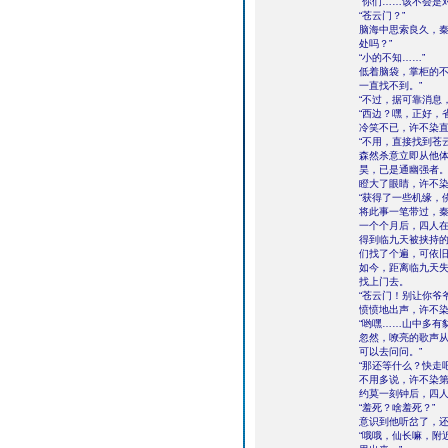
“你们……该不会是
“苍云门？”
脑海中思索良久，秦
处吗？”
“小的不知……”
低着脑袋，掌柜的不
一直找不到。”
“不过，据可靠消息
“西边？嘿，正好，
冷笑不已，许不染直
“不用，直接找到苍
森然杀意立即从他
昊，已是通幽强者
瞪大了眼睛，许不染
“获得了一些机缘，
将此事一笔带过，秦
一个个月后，四人
得到临九天被挟持
们找了个遍，可依
如今，距离临九天
找上门去。
“苍云门！别让你爷
愤愤地出声，许不
“哟嘿……山中多有
忽然，嘹亮的歌声从
可以去问问。”
“那还等什么？快走吧
不用多说，许不染
约莫一刻钟后，四人
“羞死？啥羞死？”
意识到他听岔了，还
“哦哦，仙长嘛，附