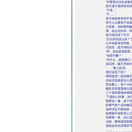
“对赛美尔治头皮银
苗月倩只觉得有些转
“干亲。”
“干……”
苗月倩忽然有些不
宋可人认萧风干叔
正想着，却听萧风解
弟，这么论的话，宋
苗月倩无语了半天，
“怎么你也这么说？
心中却是有些怀疑
片刻后，苗月倩给出
“呵，你说是就是吧
“你想干嘛？”
“没什么，就是随口
说话间，船只开始行
“……”船上队员。
我们说话了吗？
明明是您一直在聊
但这话也就是在心
其余船上，各个小
船队浩浩荡荡地行
三十里的路很快便
“下面的人听着，你
我再说一遍，放下武
听着气势十足的喊
这种决定不能说错
如果能不战而屈人
但那样一来，自己
当然，萧风觉得真
虽然会失去证明宋
……