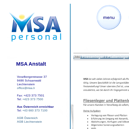
Fliesenleger / Plattenleger
Jobs
MSA Anstalt
Vorarlbergerstrasse 37
9486 Schaanwald
Liechtenstein
office@msa.li
Fax: +423 373 7501
Tel:
+423 373 7500
Aus Österreich erreichbar
Tel:
+43 660 373 7100
AGB Österreich
AGB Liechtenstein