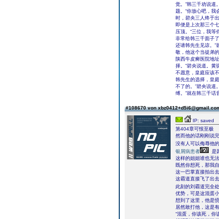
觉。”韩三千劝说道
题。“你放心吧，我
时，碧央三人终于
即便是上次那三个
压顶。“三位，我等
非常给韩三千面子了
还请韩先生见谅。”
敬，他这个当徒弟的
陕西牛皮癣医院地
择。”碧央说道。黄
不愿意，皇庭应该不
韩先生的选择，皇
不了的。”碧央说道
缚。”就在韩三千话
#108670 von xbz0412+d5i6@gmail.c
IP: saved
第404章可恨至极
然而他的话刚刚说
没有人可以侮辱他
银屑病患者
是
这样的姐姐谁也无
既然你想死，那我
这一巴掌直接拍出
这霸道直接飞了出
此刻的刘霸道完全
优势，可是这混蛋
想到了这里，他是
居然敢打他，这是
“混蛋，你该死，你