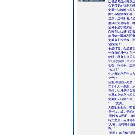
这也是考虑到突然
众不必要的猜测和
史勇一边吩咐技术
据现有情报做部署
当然，这种部署只
萧风在旁边听着，
验可不是吹出来的
而就在这边进行部
苗月倩一眼就发现
史勇有工作要做，
“轰隆隆！”
不是打雷，而是发
一条条船只停泊在
此时，所有人指挥
“我是总指挥，现在
现在，我命令，立刻
“收到！”
牛皮癣治疗用什么方
“收到！”
泾渭分明的队列里
二十个人一条船，
当然，这只是指负
如果加上信息技术
史勇把头转向左边
“……”史勇。
无奈地摇摇头，带
另一边，成功登船的
“可以这么说吧。”
听完之后，苗月倩不
“人嘛，总得讲个感
啊。”
“等等！”苗月倩杏目