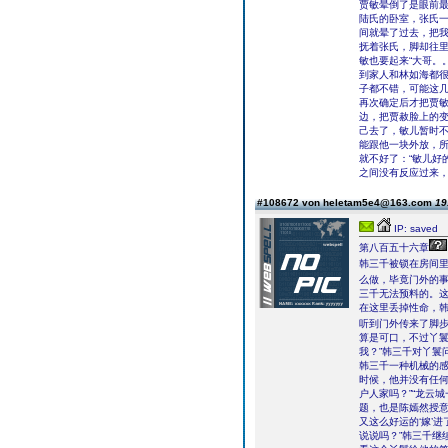
贾敏晕倒了是眼前
陆氏的卧室，张氏一
间就晕了过去，把我
抚着张氏，脚却往
敏也要起来“大哥。
到家人和林如海都很
子都不错，可能这几
再次确定后才把贾敏
边，把贾赦脸上的变
己去了，敏儿暂时不
能跟他一块外放，
就不好了：“敏儿好
之间没有反应过来，
#108672 von heletam5e4@163.com
19
IP: saved
第八百五十六章
韩三千被锁在房间
么做，毕竟门外的
三千无法预料的。
在这里丢掉性命，
听到门外传来了脚
算是可口，不过丫鬟
我？”韩三千对丫鬟
韩三千一种机械的感
时候，他并没有任何
户人家吗？”“龙云
题，也是陈嫣然授
又这么好运的‘嫁’
说说吗？”韩三千继