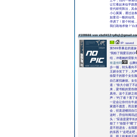
之中，找到一条通
让它看起来似乎跟
世代研究阵法，其
小心翼翼，通过这
如童话一般的仙境。
俘虏了！那个时候…
我们跪地求饶？”白
#108666 von xbz0412+p8q1@gmail.c
IP: saved
第589章暴走的迷妹
“我粉了我爱豆的CP
结，冲着她的背影大
有遗传吗
么啊
步一顿，转头看向
王妍冷笑了下，大声
徐梨子的那个女生
自己家找麻烦。女
道：“徐大小姐了不
来，梁书航的受伤
真传。这个王妍之
声：“约了谁？害了
一定会让你付出牛皮
家愿不愿意，而且要
会，径直进楼回自
这时，乔佳玲闻讯赶
头：“应该是梁学长
烦了？”徐梨子“嗯
是不想进去，去我那
的东西？“走吧走吧
开。跟上前来的王妍