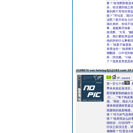
要？”徐清辉跟着进
余，你没遇到他之前
看到两个哥哥对席远
烦？”“开玩笑，我
况吧？那天宋合儿
搞出来的，你信不信
事，逼她离开徐家，
徐清辉。“大哥。”
是，我们要给席远词
他好好的什么事都没
哥！”徐梨子皱眉道
承受这些！”徐景辉
潮翻滚，口中尝到
前，扶住她。“小妹
了？就算是突患恶
#108674 von heletay3j1@163.com
19.
IP: saved
第一百七十章
季未央放走洛清后
那些被复制的融合生
们……”“有个狗皮
酒。“系统，我从六
液体倒进酒杯里递过
我最恨的就是喝酒。
谁？”对方的气息再
猜？”他变得这么好
指轻抬，衍仪闷哼一
衍仪之前没注意，
魂魄呢？“红莲业火