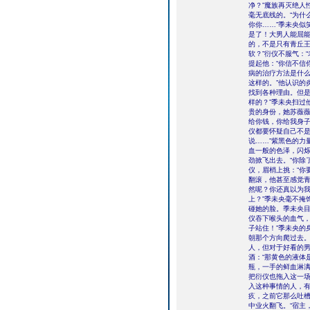
净？”魔族再灭绝人
毫无底线的。“为什
你你……”季未央似
是了！大男人能屈能
的，不是只有青丘王
软？”衍仪不服气：
提起他：“你信不信
病的治疗方法是什么
这样的。”他认识的
找到各种理由。但是
样的？”季未央扫过
贵的身份，她苏薇
给你钱，你给我身子
仪都要怀疑自己不是
说……”紫黑色的力
血一般的色泽，闪烁
劲掀飞出去。“你除
仪，眉梢上挑：“你
翻滚，他甚至感觉青
然呢？你还真以为
上？”季未央毫不掩
碰她的脸。季未央目
仪吞下喉头的血气，
子站住！”季未央的
朝那个方向爬过去。
人，但对于好看的男
酒：“那黄色的液体
瓶，一手的鲜血淋漓
把衍仪也拖入这一
入这种事情的人，有
疚，之前它那么吐槽
中业火翻飞。“宿主