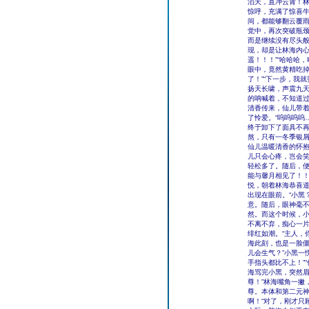
滔天，直冲云霄！林
惊呼，充满了惊喜
间，都能够翻云覆
觉中，再次突破瓶
而是继续没有尽头
现，却是让林海内心
遥！！！”“哈哈哈
眼中，竟然黄精吃掉
了！”“下一步，我
扬天长啸，声震九天
的呐喊着，不知道
清香传来，仙儿带
了怜爱。“呜呜呜呜
终于卸下了面具不
熬，只有一冬季银屑
仙儿温暖清香的怀抱
儿只会心疼，岂会笑
轻松多了。随后，便
能与馨月相见了！！
悦，朝着林海恭喜道
出现在眼前。“小黑
意。随后，眼神毫
然。而这个时候，小
不离不弃，痴心一片
绯红如潮。“主人，
海此刻，也是一脸僵
儿会生气？”小黑一
手指头都比不上！”
海骂完小黑，突然眉
尊！”林海嘴角一撇
尊。本体和第二元
啊！“对了，刚才只