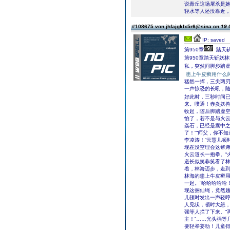
说青丘这场屠杀是她
轻水等人还没靠近，
#108675 von jhfajgklx5r6@sina.cn
19.
IP: saved
第950章
踏天
第950章踏天斩妖
私，突然间脚步踏
患上牛皮癣用什么
猛然一挥，三尖两刃
一声惊恐的长吼，
好此时，三秒时间
来。噗通！赤炎妖
收起，随后脚踏虚
怕了，若不是与火
焱石，已经是囊中之
了！”“师父，你不
李凌涛！”云慧儿顿
现在没空理会这帮
火云道长一抱拳。“
道长似笑非笑看了林
着，林海迈步，走到
林海的患上牛皮癣
一起。“哈哈哈哈哈
现这捆仙绳，竟然
儿顿时发出一声轻哼
人见状，顿时大怒
强等人拦了下来。“
主！”……光头强等
要轻举妄动！儿童得