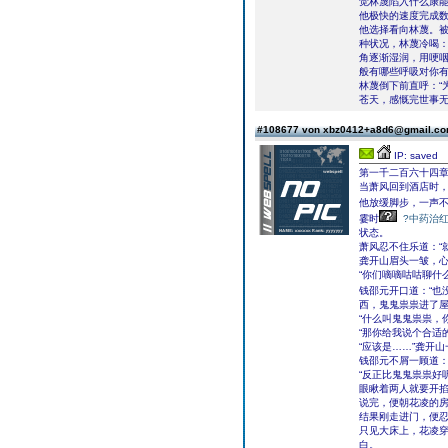
觉林蔑陷入什么康
他极快的速度完成
他选择看向林蔑。
种状况，林蔑冷喝：
角逐渐湿润，用哽咽
般有哪些呼吸对你有
林蔑倒下前直呼：“
苍天，感慨完世事
#108677 von xbz0412+a8d6@gmail.c
IP: saved
第一千二百六十四章
当萧风回到酒店时
他放缓脚步，一声不
霎时
?中药治
状态。
萧风忍不住乐道：“
龚开山眉头一皱，
“你们嘀嘀咕咕聊什
钱邵元开口道：“也
西，鬼鬼祟祟进了屋
“什么叫鬼鬼祟祟，
“那你给我说个合适
“应该是……”龚开
钱邵元不屑一顾道：
“反正比鬼鬼祟祟好
眼瞅着两人就要开掐
说完，便朝花凌的
结果刚走进门，便
只见大床上，花凌
白。