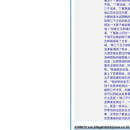
看这个丫鬟给他的答
手段。”丫鬟说道。
三千说道。丫鬟秀眉
他以后在说话方面，
大概就是永远昏睡的
容韩三千之前的状态
想这一大家子难道
地？“你家女儿和城
道。丫鬟脸上闪过一
千情不自禁的闻了
怎样摸蒜味了才是，
错。”韩三千无力的
送来银屑病了热水
大便宜都合肥治疗
这种隐私的秘密被人
说道，以前昏迷的
鬟并没有听话的，杵
吧。”陈嫣然的出现
换上了普通装扮，
么不愿意嫁给城主的
然。”“很好听的名
找个名医来给我治一
嫣然心中冷笑，在她
你可以四处走走看看
什么意思？”韩三千
皮癣复发身走了，
心，更是一座冰山
所掌控的信息实在
事，尽早的了解龙
欣赏着格外皎洁的
#108673 von jhfajgkld2k9@sina.cn
19.