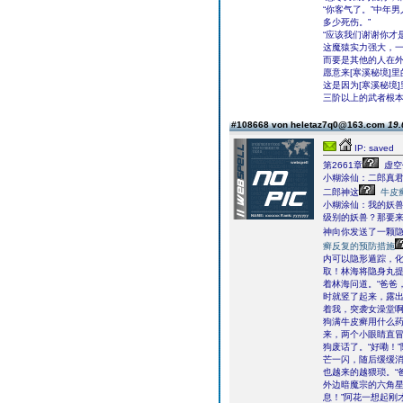
“你客气了。”中年
多少死伤。”
“应该我们谢谢你才
这魔猿实力强大，
而要是其他的人在
愿意来[寒溪秘境]
这是因为[寒溪秘境
三阶以上的武者根
#108668 von heletaz7q0@163.com
19.
IP: saved
第2661章
虚空
小糊涂仙：二郎真
二郎神这
牛皮
小糊涂仙：我的妖
级别的妖兽？那要
神向你发送了一颗
癣反复的预防措施
内可以隐形遁踪，
取！林海将隐身丸提
着林海问道。“爸爸
时就竖了起来，露出
着我，突袭女澡堂啊
狗满牛皮癣用什么药
来，两个小眼睛直冒
狗废话了。“好嘞！
芒一闪，随后缓缓消
也越来的越猥琐。“
外边暗魔宗的六角
息！”阿花一想起刚