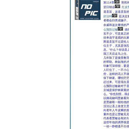
第114章
突然
翌日朝会
红皮
道圣旨，这道圣旨
好治吗
廷决定
者都会归类成骗子
余威和这次事情的
么预防过敏
搞
实不少，可是真正
挂单庙宇道观的出
两道圣旨不过是给
位主子，尤其是张
息。“什么？你说圣
我三天后走马上任。
几年除了是接受教
的帮助。林如海的
印象可深得很，要
人盯住了，一不小
些，这样的话人手
保下林家。哪怕茫
赶过来。可是现在
么预防过敏赦对于
京城是保护林家最
么。“你也别慌，我
以摘花椒吗贾赦看到
是贾赦唯一能给他
没法让圣上改变主意
向老年人牛皮癣的
量外也是让贾敏见
代表着贾敏会有好
这些年他的调养很
一动一静都逃不出