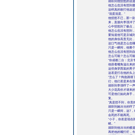
就听到他愤怒的说
他怎么也没有想到
这样真的敢打他这
“混蛋混蛋。”
他愤怒不已，那一
来，直接向李强冲
心中愤怒到了极点
他怎么也没有想到
要知道他可是京城
他的身份高贵无比
这口气他是怎么也
只是一瞬间，他整
他怎么也没有想到
怎么可能？怎么可
“你成都二台：北京
他捂着嘴角溢出来
这些身穿西装的男
这若是打在他的头
“怎么了？狗急跳墙
们，他们若是来在我
就听到李强哼了一
大少花高价才请来
可是他们如此身手
复。
“真是想不到，你竟
就听到她冷冷的哼
只是一瞬间，这7，
会死的不能再死。
“小子，你若是现在
睹。”
就听到他冷冷的横道
再把他的嘴打烂，今