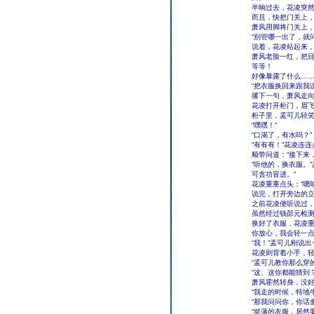
半晌过去，花凌突然
而且，快把门关上，
萧风用脚将门关上，
“别管哪一出了，就
说着，花凌站起来
萧风老脸一红，把
等等！
好像暴露了什么…
“把衣服换回来跟我
撂下一句，萧风走
花凌打开柜门，眉飞
柜子里，孟可儿轻笑
“嘿嘿！”
“口渴了，有水吗？”
“有有有！”花凌连
顺带问道：“接下来
“听他的，换衣服。
可贪功冒进。”
花凌重重点头：“嗯呐
说完，打开旁边的
之前花凌便听说过
虽然经过钱邵元检
换好了衣服，花凌重
你放心，我会轻一点
“我！”孟可儿刚说
花凌则背着小手，
“孟可儿教你那么穿
“这、这你都能猜到？
萧风霍然转身，没好
“我走的时候，特地
“那我问问你，你话
“挺薄的衣服，居然