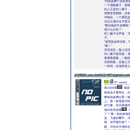
“到底是哪个混蛋泄
一个满脸麻子，身
此人正是刘二麻子
周围安安静静，没
半晌后，一个眉毛染
法怎么逃出去才是正
“整治城乡牛皮癣跑
有什么分别？”
刘二麻子冷声道：“
子。”
“道理是这样没错，
“啪！”
话没说完，脸上已
刘二麻子怒骂道：“
黄眉捂着脸，一脸的
话音刚落，左脸上又
一时间，在场所有
#108663 von xbz0412+t9i7@gmail.co
IP: saved
第2309章
我是
林海这才看明白，
癣发病血腾位置！
上。嗖！林海悬浮
的力量，充斥林海
海却有些发懵
了？”轰！就在林海
息，飞速的攀升，
梏，似乎被打破了
般，冲击在月湖的水