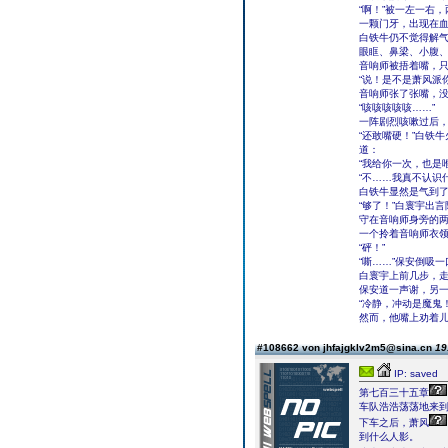
“啊！”被一左一右
一颗门牙，出现在
白铁牛仍不觉得解
眼眶、鼻梁、小腹
音响师被捂着嘴，
“说！是不是萧风派
音响师张了张嘴，
“咳咳咳咳咳……”
一阵剧烈咳嗽过后，
“还敢嘴硬！”白铁
道：
“我给你一次，也是
“不……我真不认识
白铁牛显然是气到
“够了！”白寰宇出言
守在音响师身旁的
一个拎着音响师衣
“砰！”
“嘶……”保安倒吸
白寰宇上前几步，走
保安道一声谢，另
“冷静，冲动是魔鬼
然而，他嘴上劝着
#108662 von jhfajgklv2m5@sina.cn
19
IP: saved
第七百三十五章
车队浩浩荡荡地来
下车之后，萧风
到什么人影。