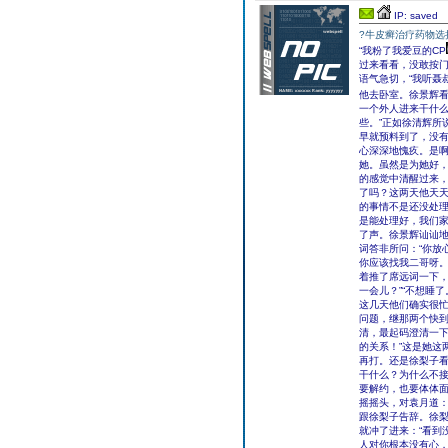
IP: saved
?牛皮癣治疗药物选
“我粉了我爱豆的CP
过来看看，没敢按门
语气急切，“我听聂
他去卧室。徐景辉
一个外人进来干什么
些。”正如徐清辉所
早就预料到了，没有
心深深地愧疚。是啊
她。虽然是为她好，
的感觉中清醒过来
了吗？这两天他天天
的事情不是还没处理
是能处理好，我们家
了声。徐景辉讪讪地
词答非所问：“你放
你应该找我二哥呀。
着推了席远词一下，
一会儿？”“不想睡
这几天他们确实很
问题，继那两个快
清，最起码澄清一下
的关系！”这是她这
再打。还是徐梨子看
干什么？为什么不
要解约，也要体体面
摇摇头，对袁月道：
跟徐梨子告辞。徐
就冲了进来：“看到
人对你根本没有心，