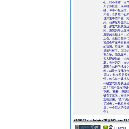
心，我不泄露一点气
开了炼妖壶，回到
绕，伸手不见五指，
大喜，总算放下心来
也知道事态严重，
到。仿佛这暗魔宗上
爸，那道气息就在这
间，漆黑的环境在林
魔宗的总殿之中。如
之色。总殿乃是宗
势必会有弟子日夜
的猜测。暗魔宗，真
提前转移了。”想到
离之地。毫无疑问
常人即便知道，也
凝，光芒闪闪，在这
凝聚在总殿的地板
米，却没有发现任何
后边？”林海双眉紧
怪，怎么每一处地方
你确定气息是从这里
定！”“能不能再精
下来。“爸爸，就陕
确在了三米，再找
观察起来。“嗯？”
了过去，一把将座
后，一个巨大的传送
色！
#108669 von heletaa2l2@163.com
19.
IP: saved