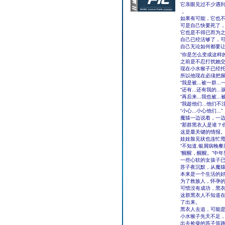
它亲眼见过不少遇
。
如果有可能，它也
可是自己快要死了
它也是不得已而为
自己已经活够了，
自己无论如何都要
“你是怎么变成这样
之前是不忍打扰她
现在小水猴子已经
所以他现在必须把
“我是被...被一群.
“还有...还有我的.
“再后来...我也被..
“我趁他们...他们不注
“小心...小心他们...”
魔猿一边说着，一
“那群黑衣人是谁？
这是最关键的情报
娃娃脸见状也连忙
“不知道.银屑病晚餐
“醒醒，醒醒。”中
一些心软的女孩子
苏子夜沉默，从魔
本来是一个生活的
为了救族人，怀孕
可惜没有成功，黑
这群黑衣人不知道
了出来。
黑衣人去追，可能
小水猴子先天不足
出去捡柴的苏子笛