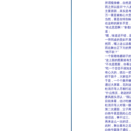
所谓瘦身糖，自然
而之所以提示“十八
主要原因，其实是
万一要是被粗心大
当然，要是在特别
在这样的家长手里
“有点意思啊！”拿
道：
“嗯，味道还不错，
一旁同桌的贵妇不屑
然而，嘴上这么说
而在舞台正下方的
“绝不软？”
一个留着络腮胡子的
“这上面的图案挺有
“不光是图案，你看
“吃一个尝尝不就知
有心大的，抓出一把
碍于面子，大家也
于是，一个个撕开
通过大屏幕，见到这
杜清月等人尽都打
“什么情况，老赵的
萧风摇头否认：“我
目前来看，估计吃糖
杜清月等人对视一眼
第二次露面，父子
白铁牛更是因此心态
俗话说，事不过三
再来这么一次的话
此时，舞台幕布之
白铁牛眼珠子通红，