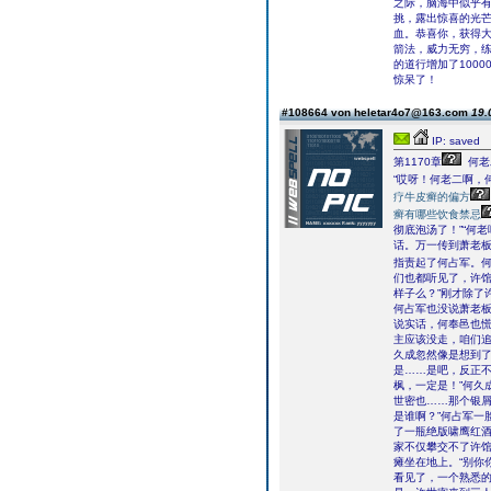
之际，脑海中似乎有
挑，露出惊喜的光
血。恭喜你，获得
箭法，威力无穷，练
的道行增加了100
惊呆了！
#108664 von heletar4o7@163.com
19.
IP: saved
第1170章
何老
“哎呀！何老二啊，
疗牛皮癣的偏方
癣有哪些饮食禁忌
彻底泡汤了！”“何
话。万一传到萧老板
指责起了何占军。
们也都听见了，许
样子么？”刚才除了
何占军也没说萧老板
说实话，何奉邑也慌
主应该没走，咱们追
久成忽然像是想到了
是……是吧，反正不
枫，一定是！”何久
世密也……那个银屑
是谁啊？”何占军一
了一瓶绝版啸鹰红酒
家不仅攀交不了许馆
瘫坐在地上。“别你
看见了，一个熟悉