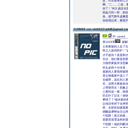
是，许世密来到三
啊。“二……二叔，
你了！”何久成目光
宛如刀剑一样，刺
条，就气势牛皮癣患
你给我过来，看我不
#108665 von xbz0412+p4d6@gmail.c
IP: saved
第1629章
破解
公孙家族的人走了出
阵之人提供防护！”
才不提供？若是刚
办法，他们要是把
大隐世家族并没想象
药丸必然十分珍贵
葛家的人要指挥破
昆仑独孤家中选人
去破阵，远比别人
后，这两大家族各
上劈斩而去！想象
人看到这一幕，彻
巨石扑了过去！很快
事情了？”端木家的
以他没有掉下去摔
西，全部告知诸葛家
硝酸益康唑会怎么样
个陷阱！真正的路…
老婆苏迎雪这样的
个陷阱！他的判断