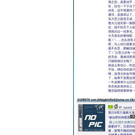
壤之别，真要动手，
长，目光一下子冷了
何意，还不明显吗？
避讳，直接承认了。
实力至少提高五成，
着火云道长那一脸阴
信，就不怕天下人耻
突然闪过一丝寒光。
今天发生的事情呢，
呢！”……光头强等
吧，马上你们就要永
毫不在意，那幅找抽
了！”云慧儿没有一
的无奈。最难消受
只能怪相识太晚了。
就这么有信心，吃定
不知，绑住你的是什
绳，连强大的金丹期
了，如果不贪图这里
一牛皮癣有什么症状
杀赤炎妖兽的份上，
随后猛然朝着林海一
#108676 von jhfajgkln5z4@sina.cn
19.
IP: saved
第228章六鬼救大鬼
“修仙界的倒霉蛋
腿上出现牛皮癣应
都要掉下。注意到
雅，桀骜不顺的回
与林蔑人眼瞪鬼眼