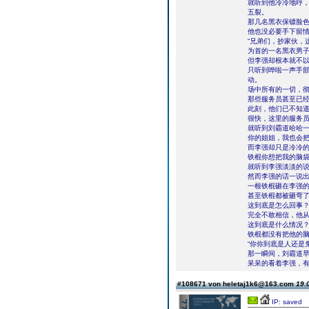
就听到他冷冷地哼
五裂。
那几名黑衣保镖脸
他也没必要手下留
“兄弟们，抄家伙，
为首的一名黑衣男
但李强却根本就不
只听到哗啦一声手
动。
场中所有的一切，
那些服务员甚至已
此刻，他们已不知
很快，这里的服务
就听到刘霸道哈哈一
你的姐姐，我也会把
而李强却只是冷冷的
铁棍你想把我的脑袋
就听到李强淡淡的
然而李强的话一说
一根铁棍砸在李强
甚至铁棍都被砸弯
这到底是怎么回事
完全不敢相信，他
这到底是什么情况
铁棍都没有把他的
“你你到底是人还是
那一瞬间，刘霸道
呆呆的看着李强，
#108671 von heletaj1k6@163.com
19.
IP: saved