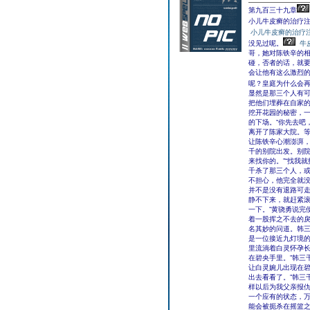
第九百三十九章
小儿牛皮癣的治疗注
小儿牛皮癣的治疗
没见过呢。
牛
哥，她对陈铁辛的相
碰，否者的话，就要
会让他有这么激烈
呢？皇庭为什么会
显然是那三个人有
把他们埋葬在自家
挖开花园的秘密，
的下场。“你先去吧
离开了陈家大院。
让陈铁辛心潮澎湃
千的别院出发。别院
来找你的。”“找我
千杀了那三个人，或
不担心，他完全就
并不是没有退路可走
静不下来，就赶紧滚
一下。”黄骁勇说完
着一股挥之不去的戾
名其妙的问道。韩三
是一位接近九灯境
里流淌着白灵怀孕长
在碧央手里。”韩三
让白灵婉儿出现在碧
出去看看了。”韩三
样以后为我父亲报仇
一个应有的状态，
能会被扼杀在摇篮之