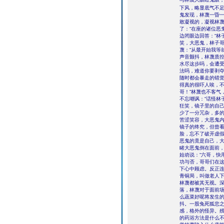
下风，略显底气不
鬼发现，林蔑一昏
敢凝视的，凝视林
了：“在座的诸位恶
边闭眼边回答：“林
笑，大恶鬼，林子哥
蔑：“从最开始我等就
声音颤抖，林蔑质控
水尽这步吗，会遭受
法吗，难道你要剥夺
随时都会暴走的错觉
得真的很吓人唉，不
哥！”林蔑也不客气
不忘嘲讽：“话怪林
狂笑，镜子里的自
少了一分冗杂，多
苦涩笑容，大恶鬼
镜子的终究，但曾
脸，忘不了破开虚
恶鬼的竟是自己，大
睹大恶鬼倒在面前
始劝说：“六哥，快
功与否，哥哥们在这
下心中顾虑。反正
青铜局，叫做老人下
林蔑都被其无视。
落，林蔑对于面前
么蔬菜好呢将发生
抖。一股兔死狐悲
感，格外的怪异。残
的药浴方法是什么不