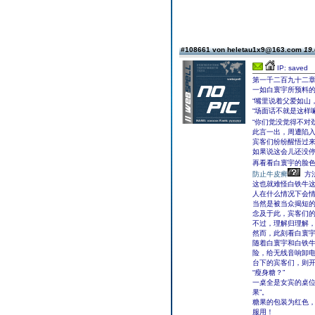
#108661 von heletau1x9@163.com
19.
IP: saved
第一千二百九十二章
一如白寰宇所预料
“嘴里说着父爱如山
“场面话不就是这样
“你们觉没觉得不对
此言一出，周遭陷
宾客们纷纷醒悟过
如果说这会儿还没
再看看白寰宇的脸
防止牛皮癣
方
这也就难怪白铁牛
人在什么情况下会
当然是被当众揭短
念及于此，宾客们
不过，理解归理解
然而，此刻看白寰
随着白寰宇和白铁
险，给无线音响卸
台下的宾客们，则
“瘦身糖？”
一桌全是女宾的桌位
果”。
糖果的包装为红色
服用！