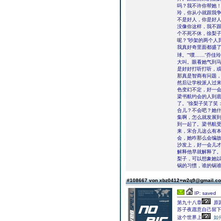
吗？我不许你帮她！
玲，你从小就跟我争
不是好人，你是好
没像你这样，我不跟
个不死不休，徐梨子
呢？”吵架的两个人
我真好奇里面都盛
球。”“噗……”乔
大叫。眼看她气到马
是好好打听打听，或
那真是智商有问题，
然后让学校派人过来
色变幻不定，好一会
梁书航约会的人到
了。”徐梨子笑了笑
合儿？不会吧？她
集啊，怎么就发展到
到一起了。梁书航受
来，宋合儿这么有
会，她咋那么会编故
沙发上，好一会儿才
解释他早就解释了。
梨子，可以想象她以
锅的习惯，谁的锅谁
#108667 von xbz0412+w2q9@gmail.
IP: saved
第九十八章
原
苏子夜愿意自己留
这个世界上
如