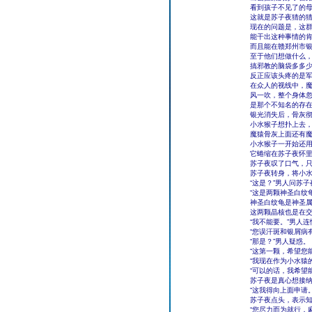
看到孩子不见了的
这就是苏子夜猜的
现在的问题是，这
能干出这种事情的
而且能在赣郑州市
至于他们想做什么
搞邪教的脑袋多多
反正应该头疼的是
在众人的视线中，
风一吹，整个身体
是那个不知名的存
银光消失后，骨灰
小水猴子想扑上去
魔猿骨灰上面还有
小水猴子一开始还
它蜷缩在苏子夜怀
苏子夜叹了口气，
苏子夜转身，将小
“这是？”男人问苏子
“这是两颗神圣白纹
神圣白纹龟是神圣
这两颗晶核也是在
“我不能要。”男人连
“您误汗斑和银屑病
“那是？”男人疑惑。
“这第一颗，希望您
“我现在作为小水猿
“可以的话，我希望
苏子夜是真心想接
“这我得向上面申请
苏子夜点头，表示
“您尽力而为就行，