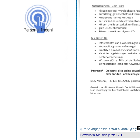
(
Größe angepasst: 1754x1240px, jpeg
)
n/a
Bewerben Sie sich jetzt
: