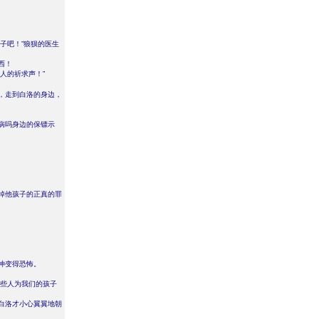
子吧！”狼狈的医生
西！
人的祈求声！”
，走到白洛的身边，
病吗身边的保镖示
掉他孩子的正真的罪
神变得恐怖。
那些人为我们的孩子
白洛才小心翼翼地朝