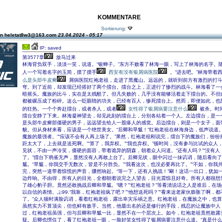
KOMMENTARE
Sortierung:
on heletat8w3@163.com
23.04.2024 - 05:17
IP: saved
第3577章
放马过来
林海背负双手，淡淡一笑，说道。“银蝉子。”东方不败看了林海一眼，写上了林海的名字。
人一个写着名字的玉简，摆了摆手
西安有没有银屑病医院
。“进去吧。”林海带着
么是头部牛皮癣
屑病医院红袍老祖，走进了黑魔山。远远的，就听到前方有激烈的打
穹。到了近前，却发现已经搭好了两个擂台。擂台之上，正进行了惨烈的战斗。林海看了一
暗摇头。魔族的比斗，实在是太残酷了。但凡失败的，几乎没有能够活着走下擂台的。不但
都被碾压成了粉碎。这么一眨眼睛的功夫，已经有百人，惨死擂台上。然而，即便如此，也
的狂热。一个个奔赴擂台，或者杀人，或者
女性得了银屑病要注意什么
被杀。时
擂台安静了下来。林海凝神望去，却见此刻的擂台上，分别各站着一个人。左边擂台，是一
是头部牛皮癣部僵硬的男子，远远望去给人一股瘆人的感觉。后边擂台，则是一个女子，面
貌。但从身材来看，应该是一个绝世美女。“后卿和旱魃！”红袍老祖在林海身边，低声说道。
魔族的最强者。”“应该不会有人再上场了。”果然，红袍老祖刚说完，擂台下的魔族们，纷纷
距太大了，上去就是送死啊。”“算了，我弃权。”“我也弃权。”顿时间，没有参与比试的众人
见状，不由一声冷笑，僵硬的面容，带着诡异的阴森，朝着众人问道。“还有人吗？”“没有人
了。”擂台下鸦雀无声，显然没有人再敢上台了。后卿见状，眼中闪过一抹讥诮，随后看向
魃。“旱魃，你我交手无数次，皆是不分胜负。”“我看这次，也没必要再比了。”“不如，你我
完，突然一道带着惊慌的声音，骤然响起。“等一下，还有人挑战！”唰！这话一出口，犹如
边炸响。不由得，所有人的目光，全都朝着说完之人望去，目光震惊且好奇。所有人都很想
了雄心豹子胆。竟然还敢挑战后卿和旱魃。“嗯？”“红袍老祖？”等看清说话之人是谁后，在
以自信的表情。ぷ99.“我靠，红袍老祖疯了吧？”“他想送死吗？”“看来这老家伙膨胀了啊，
了。”众人顿时满脸讥诮，看着红袍老祖，露出幸灾乐祸之意。红袍老祖，在魔族之中，也
虽然实力不算顶尖，但也鲜有敌手。当然，他最出名的还是修行的手段，残忍的让魔族中人
过，红袍老祖虽强，但与后卿和旱魃一比，显然不在一个层次上。如今，红袍老祖竟然敢露
疑。后卿也愣住了，看了红袍老祖一眼，一脸好笑女性得了银屑病要注意什么道。“真是什