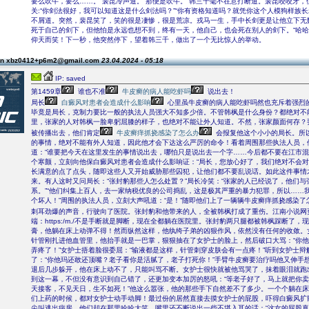
要么吹牛，要么……。”裴昆冷声道。“那便是吹牛。”韩三千毫不在意打断道。裴昆咬咬牙，
关:“你剑法很好，我可以知道这是什么剑法吗？”“你有资格知道吗？就凭你这个人模狗样族长
不屑道。突然，裴昆笑了，笑的很是凄惨，很是荒凉。戎马一生，手中长剑更是让他立下无
死于自己的剑下，但他怕是永远也想不到，终有一天，他自己，也会死在别人的剑下。“哈哈
仰天而笑！下一秒，他突然停下，望着韩三千，做出了一个无比惊人的举动。
on xbz0412+p6m2@gmail.com
23.04.2024 - 05:18
IP: saved
第1459章
谁也不准
牛皮癣的病人能吃虾吗
说出去！
局长
白癜风对患者会造成什么影响
心里虽牛皮癣的病人能吃虾吗然也充斥着强烈
毕竟是局长，克制力要比一般的执法人员强大不知多少倍。不管韩枫是什么身份？都绝对不
里，张家的人对韩枫一脸卑躬屈膝的样子，也绝对不能让外人知道。不然，张家颜面何存？
被传播出去，他们肯定
牛皮癣痒抓挠感染了怎么办
会报复他这个小小的局长。所
的事情，绝对不能有外人知道，因此他才会下达这么严厉的命令！看着周围那些执法人员，
道：“谁要把今天在这里发生的事情说出去，哪怕只是说出去一个字……今后都不要在江市混
个寒颤，立刻向他保白癜风对患者会造成什么影响证：“局长，您放心好了，我们绝对不会对
长满意的点了点头，随即这些人又开始威胁那些囚犯，让他们都不要乱说话。如此这件事情
来。有人这时又问局长：“张封豹那些人怎么处置？”局长冷笑：“张家的人已经说了，他们与
系。”“他们纠集上百人，去一家纳税优良的公司捣乱，这是极其严重的暴力犯罪，所以……
个坏人！”周围的执法人员，立刻大声吼道：“是！”随即他们上了一辆辆牛皮癣痒抓挠感染了
刺耳劲爆的声音，行驶向了医院。张封豹和他带来的人，全被韩枫打成了重伤。江南小说网
端：https:/m./不是手断就是脚断，现在全都躺在医院里。张封豹两只腿都被韩枫踩断了，
膏，他躺在床上动弹不得！然而纵然这样，他纨绔子弟的凶狠作风，依然没有任何的收敛。
针管刚扎进他血管里，他抬手就是一巴掌，狠狠抽在了女护士的脸上，然后破口大骂：“你
弄疼了！”女护士捂着脸很委屈：“输液都是这样，针管刺穿皮肤会有一点疼！”听到女护士辩
了：“你他玛还敢还顶嘴？老子看你是活腻了，老子打死你！”手臂牛皮癣要治疗吗他又伸手
退后几步躲开，他在床上动不了，只能叫骂不断。女护士很快就被他骂哭了，抹着眼泪就跑
到这一幕，不但没有意识到自己错了，还更加变本加厉的怒吼：“等老子好了，马上就把你
天接客，不见天日，生不如死！”他这么嚣张，他的那些手下自然差不了多少。一个个躺在
们上药的时候，都对女护士动手动脚！最过份的居然直接去摸女护士的屁股，吓得白癜风扩
尖叫逃出病房，他们却在那里哈哈大笑，嘴里还不断说出一些不堪入耳的话：“这女的屁股