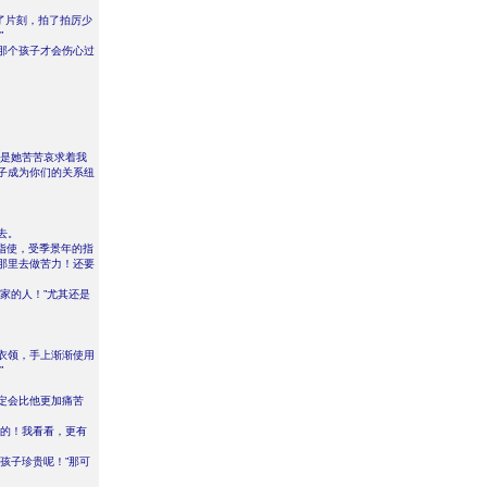
了片刻，拍了拍厉少
”
那个孩子才会伤心过
，是她苦苦哀求着我
子成为你们的关系纽
去。
指使，受季景年的指
那里去做苦力！还要
家的人！”尤其还是
衣领，手上渐渐使用
”
定会比他更加痛苦
葬的！我看看，更有
孩子珍贵呢！”那可