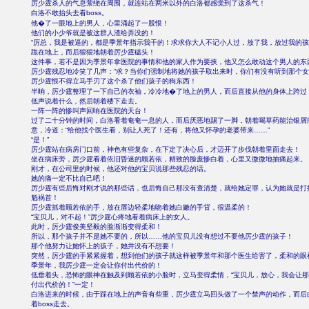
厉少霆杀人的气息萦绕在周围，就连站在两米以外的白洛都感觉到了这杀气！
白洛不敢抬头去看boss。
他�了一眼地上的男人，心里涌起了一股恨！
他们的小少爷就是被这群人渣给弄没的！
“厉总，我是被逼的，都是季景年指示我干的！求求你大人不记小人过，放了我，放过我的孩
跪在地上，而后狠狠地朝着厉少霆磕头！
这件事，若不是因为季景年拿医院的事情和他的家人作为要挟，他又怎么敢动这个男人的东
厉少霆残忍地冷笑了几声：“求？当你们强制地将她的孩子取出来时，你们有没有听到那个女
厉少霆恨不得立马手刃了这个杀了他们孩子的狗东西！
半晌，厉少霆整理了一下自己的衣袖，冷冷地�了地上的男人，而后直接从他的身体上跨过
低声说着什么，然后朝着楼下走去。
一阵一阵的惨叫声回响在医院的天台！
过了二十分钟的时间，白洛看着奄奄一息的人，而后厌恶地踢了一脚，朝着喝草药能治银屑
意，冷道：“给他找个医生看，别让人死了！还有，将他又怀孕的老婆带来……”
“是！”
厉少霆站在病房门口前，神色有些复杂，在下定了决心后，才迈开了步伐朝着里面走去！
坐在病床旁，厉少霆看着依旧昏迷的顾若依，精致的脸庞惨白着，心里又微微地抽痛起来。
刚才，在公司里的时候，他还对他的宝贝说那些残忍的话。
她的痛一定不比自己吧！
厉少霆有些后悔对刚才说的那些话，也后悔自己那没有查清楚，就给她定罪，认为她就是打
魁祸首！
厉少霆抓着顾若依的手，放在唇边轻柔地吻着她白嫩的手背，很温柔的！
“宝贝儿，对不起！”厉少霆心疼地看着病床上的女人。
此时，厉少霆俊美坚毅的脸渐渐变得柔和！
所以，那个孩子并不是她不要的，所以……他的宝贝儿没有想过不要他厉少霆的孩子！
那个他努力让她怀上的孩子，她并没有不想要！
突然，厉少霆的手紧紧握着，想到他们的孩子就这样被季景年和那个医生给害了，柔和的眼
季景年，我厉少霆一定会让你付出代价的！
低垂着头，恐怖的眼神在触及到顾若依的小脸时，立马变得柔情，“宝贝儿，放心，我会让
付出代价的！”一定！
白洛进来的时候，由于踩在地上的声音有些重，厉少霆立马回头做了一个禁声的动作，而后
着boss走去。