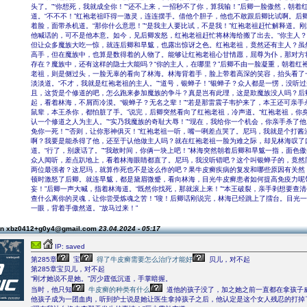
头了。”“你想死，我就成全你！”“还不上来，一招秒不了你，算我输！”后卿一脸傲然，朝着
道。“不不不！”红袍老祖吓得一激灵，连连摆手。借他个胆子，他也不敢跟后卿比试啊。后
着脸，面带杀机道。“那你什么意思！”“是我主人要比试，不是我！”红袍老祖赶忙解释道。
他喊话的，可不是他本意。如今，见后卿发怒，红袍老祖赶忙将林海给搬了出去。“你主人？
但让众多魔族大吃一惊，就连后卿和旱魃，也露出惊讶之色。红袍老祖，竟然还有主人？虽
高手，但在魔族中，也算是数得着的人物了。能够让红袍老祖心甘情愿，屈尊为仆，那对方
存在？魔族中，还有这样的隐士大能吗？“你的主人，在哪里？”后卿不由一脸凝重，朝着红
老祖，则是侧过头，一脸无辜的看向了林海。林海背着手，脸上带着高深的笑容，抬头看了
淡淡道。“不才，我就是红袍老祖的主人。”“道号，银蝉子！”银蝉子？众人都是一愣，没听
且，这货是个修道的吧，怎么跑来参加魔族的争斗？真是岂有此理，这是欺魔族没人吗？后
起，看着林海，不屑而冷漠。“银蝉子？无名之辈！”“若是那雷震子韦护来了，本王还可亲手杀
鼠辈，本王杀你，都怕脏了手。”说完，后卿突然看向了红袍老祖，冷声道。“红袍老祖，你
认一个修道之人为主人。”“实乃我魔族的奇耻大辱！”“现在，我给你一个机会，你亲手杀了他
免你一死！”“否则，让你形神俱灭！”红袍老祖一听，嘴一咧差点哭了。尼玛，我就是个打酱
啊？我要是能杀得了他，还至于认他做主人吗？就在红袍老祖一脸为难之际，却见林海叹了
道。“行了，别废话了。”“我敢时间，你俩一块上吧！”林海突然朝着后卿和旱魃一指，面色
众人闻听，差点趴地上，看着林海眼睛都直了。尼玛，我没听错吧？这个叫银蝉子的，竟然
两位最强者？这尼玛，就算作死也不是这么作的吧？果牛皮癣疾病的复发和哪些原因有关然
顿时激怒了后卿。就连旱魃，都是黛眉微蹙，看向林海，目光牛皮癣患者如何提高免疫力呢
妄！”后卿一声大喊，指着林海道。“既然你找死，那就滚上来！”“本王破裂，亲手剥想要查
查什么离你的灵魂，让你尝受炼魂之苦！”嗖！后卿话刚说完，林海已经跳上了擂台。目光
一眼，背着手傲然道。“放马过来！”
on xbz0412+g0y4@gmail.com
23.04.2024 - 05:17
IP: saved
第285章
宝
得了牛皮癣需要怎么治疗才能好
贝儿，对不起
第285章宝贝儿，对不起
“刚才她说不是她。”厉少霆低沉道，手掌暗握。
当时，他只知
牛皮癣的种类有什么
道他的孩子没了，加之她之前一直都在拿孩子
他孩子成为一团血肉，听到护士说是她让医生拿掉孩子之后，他认定是这个女人残忍的打掉