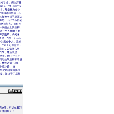
红袍老祖，满脸讥诮
卿则是一愣，随后沉
刚才，那是林海命令
”红袍老祖的话，不
然红袍老祖不算顶尖
将是什么样了不得的
袍老祖望去。而红袍
一眼擂台上的后卿，
过这一号人物啊？而
卿的眼睛，瞬间眯
他。”“你一个无名
身为魔道中人，竟然
！”“本王可以做主，
油的，关我什么事
口气，随后淡淡
傲然道。噗！什么？
同时挑战后卿和旱魃
，林海这话一出口，
带着冷芒。“狂
清牛皮癣的病因要检
一凝，淡淡看了后卿
威胁他，所以在看到
了他的孩子！