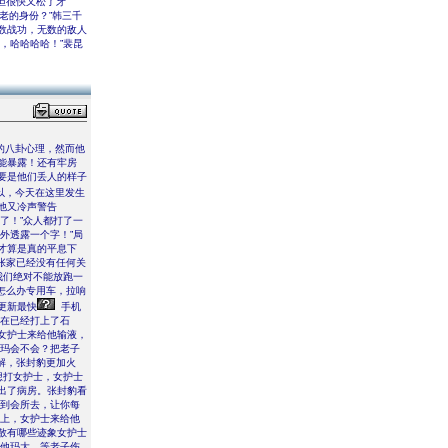
但很快又松了牙
老的身份？”韩三千
数战功，无数的敌人
，哈哈哈哈！”裴昆
的八卦心理，然而他
能暴露！还有牢房
要是他们丢人的样子
以，今天在这里发生
他又冷声警告
了！”众人都打了一
外透露一个字！”局
才算是真的平息下
张家已经没有任何关
我们绝对不能放跑一
怎么办专用车，拉响
更新最快
手机
现在已经打上了石
女护士来给他输液，
他玛会不会？把老子
解，张封豹更加火
想打女护士，女护士
出了病房。张封豹看
卖到会所去，让你每
床上，女护士来给他
散有哪些迹象女护士
真他玛大，等老子伤