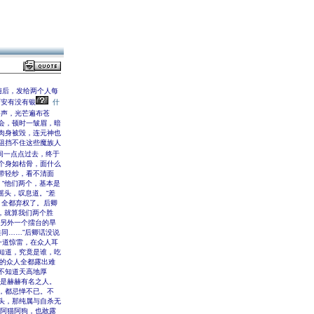
随后，发给两个人每
西安有没有银
什
斗声，光芒遍布苍
会，顿时一皱眉，暗
肉身被毁，连元神也
阻挡不住这些魔族人
间一点点过去，终于
个身如枯骨，面什么
带轻纱，看不清面
“他们两个，基本是
摇头，叹息道。“差
，全都弃权了。后卿
，就算我们两个胜
了另外一个擂台的旱
共同……”后卿话没说
一道惊雷，在众人耳
知道，究竟是谁，吃
场的众人全都露出难
都不知道天高地厚
算是赫赫有名之人。
，都忌惮不已。不
头，那纯属与自杀无
么阿猫阿狗，也敢露