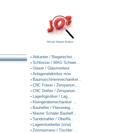
Heute Arbeit finden
Abkanter / Biegetechni...
•
Schlosser / MAG Schwei...
•
Glaser / Glasmonteur
•
Anlagenelektriker m/w
•
Baumaschinenmechaniker...
•
CNC Fräser / Zerspanun...
•
CNC Dreher / Zerspanun...
•
Lagerlogistiker / Lag...
•
Kleingerätemechaniker ...
•
Bauhelfer / Fliesenleg...
•
Maurer Schaler Bauhelf...
•
Sandstrahler / Oberflä...
•
Lagermitarbeiter (m/w)
•
Zimmermann / Tischler ...
•