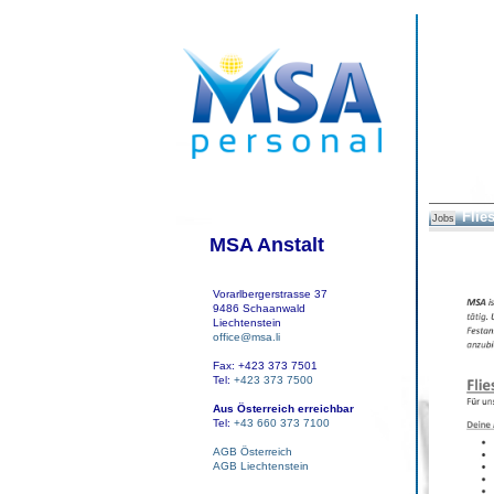
Flie
Jobs
MSA Anstalt
Vorarlbergerstrasse 37
9486 Schaanwald
Liechtenstein
office@msa.li
Fax: +423 373 7501
Tel:
+423 373 7500
Aus Österreich erreichbar
Tel:
+43 660 373 7100
AGB Österreich
AGB Liechtenstein