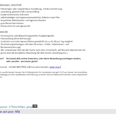
passt: 1754x1240px, jpeg
)
n/a
 sich jetzt
: