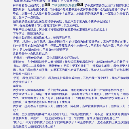
“现在我让白洛去查那天发生的事情！”厉少霆补充道。
林严看着自己的好友，得
二甲双胍诱发牛皮癣
了牛皮癣需要怎么治疗才能好沉默
霆的肩膀，而后语重心长道：“我相信不是顾若依主牛皮癣的种类有什么动去做掉那个孩子！
毕竟，没有一个女人是不爱自己的孩子！更何况，从她目前的现状来看，一定是因为失去了
度，受不了一点刺激。
如果真的是她主动让医生打掉孩子的话，她也不至于要为这个孩子伤心难过！
“严，你先出去吧！”厉少霆背对着林严，沉沉地开口。
等林严走出去以后，厉少霆才将视线调落在顾若依的那张没有血色的脸上！
下午两点，医院顶头天台！
身败名裂的医生匍匐跪在地上，惊恐害怕不已！
“厉总，求求你，放了我吧，真的是顾若依小姐让我们为她打掉孩子的，真的不关我们的事
们一定要替她拿掉您的孩子！还说二甲双胍诱发牛皮癣什么，不想和你有点关系，不想让孩
带！”男人惊颤的说着，手脚身体抖得很厉害！
这是季景年让自己这样说的！
“给我打！打到他说为止！”厉少霆阴沉冰冷的话响起。
得到命令，几个保镖朝着男人拳打脚踢！拳头狠国家银屑病治疗中心狠地朝着男人的肚子打
“我说，我说……是季景年，是季景年！”男医生受不住挨打了，赶紧磕头谢罪，“我也是受人
示，他抓了我的亲人威胁我，如果不不为顾小姐做手术的话，他会让人将我的孩子送到非洲
毁掉整个医院！”
“厉总，我也是逼不得已的，我真的是被季景年威胁的，不然给我一万个胆子，我也不敢动顾
厉少霆的孩子！
季景年！
厉少霆拳头握得咯咯作响，手上的青筋暴现，他的周围全身笼罩着一团危险恐怖的气息！
厉少霆转过头来，勾起一抹冰冷嗜血的笑容，冷睥着这个为人医师的人，他过去抓起了他的
力气，渐渐地将这个人提了起来，阴森森地开口：“你们真的有胆量，敢动我厉少霆的孩子！
他的孩子就这样被这些狗东西私自下了生死令！
厉少霆一想到误会了他的宝贝儿，他的心里一阵心痛，当时被强制拿掉孩子，他的宝贝儿一
吧！
蓦然，厉少霆愤怒地将这个男人扔在了地上，“我厉少霆的孩子，可不是一家医院就可以陪
价值的东西，你没有……”扬起的薄唇渐渐下垂，“我想想，你最珍贵的东西是什么？”
“孩子么！你为了你的孩子去扼杀了我和她的孩子！可是你的孩子，怎么会比的上我厉少霆的
是他很努力让他的宝贝儿怀上的！