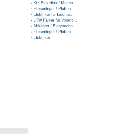
Kfz-Elektriker / Mecha...
•
Fliesenleger / Platten...
•
Elektriker für Liechte...
•
LKW Fahrer für Vorarlb...
•
Abkanter / Biegetechni...
•
Fliesenleger / Platten...
•
Elektriker
•