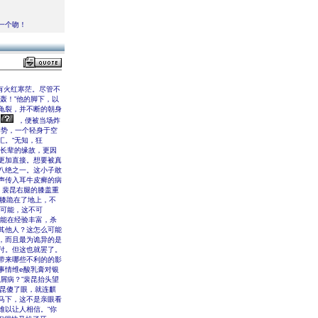
一个吻！
有火红寒茫。尽管不
轰！”他的脚下，以
龟裂，并不断的朝身
响
，便被当场炸
的姿势，一个轻身于空
汇。“无知，狂
己长辈的缘故，更因
更加直接。想要被真
八绝之一。这小子敢
声传入耳牛皮癣的病
，裴昆右腿的膝盖重
单膝跪在了地上，不
不可能，这不可
必能在经验丰富，杀
其他人？这怎么可能
，而且最为诡异的是
付。但这也就罢了。
带来哪些不利的的影
事情维e酸乳膏对银
屑病？”裴昆抬头望
裴昆傻了眼，就连麒
马下，这不是亲眼看
难以让人相信。“你