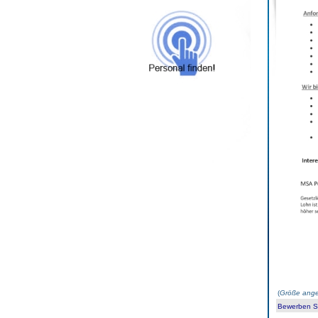
(
Größe ange
Bewerben Sie