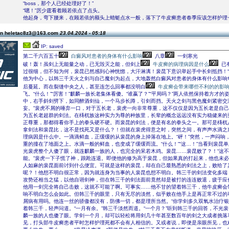
“boss，那个人已经处理好了！”
“嗯！”厉少霆看着顾若依点了点头。
他起身，弯下腰来，在顾若依的额头上蜻蜓点水一般，落下了牛皮癣患者春季应该怎样护理
on heletac8z3@163.com
23.04.2024 - 05:18
IP: saved
第二千六百五十
白癜风对患者的身体有什么影响
八章
一剑寒光
破！轰！虽剑上无能量之动，已无毁灭之能，但剑上
牛皮癣的病理病因是什么
已
过很细，但不知为何，裴昆已然感到心神恍惚，大汗淋漓！裴昆下意识举起手中长剑抵挡！“
他为中心，以韩三千天火之剑与自己魔剑为起点，大地轰然白癜风对患者的身体有什么影响
后蔓延。而在裂缝中央之人，甚至连怎么回事都没明白
牛皮癣会带来哪些不利的的影
飞。“什么！”“厉害！”麒麟一族长老集体看傻。“谁嬴了？”“平局吗？”两人依然保持着方才
中，右手斜剑劈下，如同醉酒剑仙，一个马步长蹲，引剑而挡。天火之剑与黑色魔剑紧密交
妄。”裴虎不屑的唾弃一口，对于五长老，裴虎一向非常尊重，这不仅仅是因为五长老是自
为五长老超群的剑法。在梼杌族这种实力为尊的种族里，长辈的概念远远没有实力稳健来的
正尊重，那都得看你手上的拳头硬不硬。而裴昆的剑法，便是有名的拳头之一。那可是梼杌
拿剑法和裴昆比，这不是找死又是什么？！但就在裴虎得意之时，突然之间，有声声水滴之
理病因是什么中。一滴滴鲜血，正缓缓的从裴昆的身上掉落在地上。“砰！”突然，一声闷响
重的撞在了地面之上。水滴一般的鲜血，也变成了缓缓而流。“什么！”“这…！”当看到裴昆
光裴虎整个人傻了眼，就连麒麟一族的人，也完全的呆若木鸡。裴昆……裴昆败了？！“这
能。”裴虎一下子慌了神，踉跄连退。即便他的修为高于裴昆，但如果真的打起来，他也未
人如麻的裴昆面前讨到什么便宜。可就是这样的裴昆，却在自己最熟悉的剑法之上，败给了
呢？！他想不明白很正常，因为就连身为当事的人裴昆也想不明白。韩三千的剑法变化多端
攻势还相当之猛，以他自诩剑神，但在韩三千的剑法面前竟然却是被打的连连败退，疲于应
他用一剑完全将自己击败，这就不可能了啊。可事实……他不甘的望着韩三千，他牛皮癣会
响不明白怎么会如此。但韩三千的眼里，只有无尽的淡然，似乎败在他手上是再正常不过的
屑病有用吗。他连一丝的骄傲都没有，防佛一切，都是理所当然。“你学剑多久双氧水治疗银
着韩三千，轻声问道。“一月有余。”韩三千淡然而道。“一个月？”听到韩三千的回答，不光
麟一族的人也傻了眼。学剑一个月，却可以轻松将用剑几十年甚至数百年的剑之大成者挑落
见，打头部牛皮癣患者平时怎样护理死都不会有人相信的。又或者说，即便是亲眼所见，也