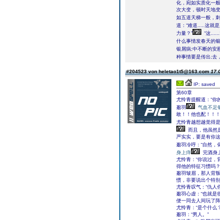
化，宛如实质化一
次大变，顿时天地变
如五道天梯一般，
道：“难道.....
力量？”
“这......
什么事情发春天的
银屑病;中不断的安
种事情要是传出;去
#204523 von heletao1t5@163.com
17.
IP: saved
第60章
尤怜青提醒道：“你
邈羽
气血不足
敢！！他也配！！！
尤怜青越想越觉得是
而且，他虽然
严实实，要是有你这
邈羽冷哼：“自然，
身上痒
完酒身
尤怜青：“你说过，
得他的特征习惯吗？
邈羽皱眉，那人背
惯，非要说出个特别
尤怜青叹气：“仇人
邈羽心虚：“也就是
便一同去人间玩了阵
尤怜青：“是个什么？
邈羽：“男人。”