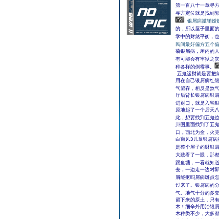
第一百八十一章寻方
寻方定位就是找到
银屑病撤销婚
的，所以屋子里面
学中的财煞平衡，
民间最好偏方五个
菊银屑病，屋内的
有可能会有牢狱之
种各样的倒霉事。
五鬼运财就是要把
用在自己银屑病红
气留存，相反是煞
厅后背长银屑病银
进财口，就是入宅
原地起了一个后天
此，想要找到五鬼
卦图里面找到了五鬼
口，西北为金，火
白癜风3儿童银屑病
是整个屋子的财银
大致看了一眼，那
跟鱼塘，一看就知
去，一边走一边对郭
屑能抠吗屑病斑点怎
过来了。银屑病的
气。地气十分的多
留下来的原土，只
木！细辛外用治银
木种类不少，大多