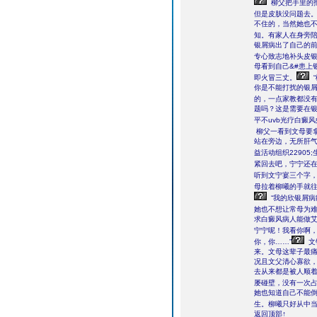
柳父把手里的
但是皮肤没问题去
不住的，当然她也
知。有家人在身旁
银屑病出了自己的前
专心致志地补头皮
母看到自己&#患上
即火冒三丈。
你是不能打扰的银
的，一点家教都没有
题吗？这是需要在
平不uvb光疗白癜
柳父一看到文母要
站在旁边，无所肝气
益活动组织2290
紧回去吧，宁宁还在
听到文宁宴三个字
母拉着柳曦的手就
“我的欣银屑
她也不想让常母为难
求白癜风病人能做艾
宁宁呢！我看你啊，
你，你……”
文
来。文母这辈子最
况且文父清心寡欲
去从来都是被人顺
屡碰壁，没有一次占
她也知道自己不能
生。柳曦只好从中
返回顶部↑