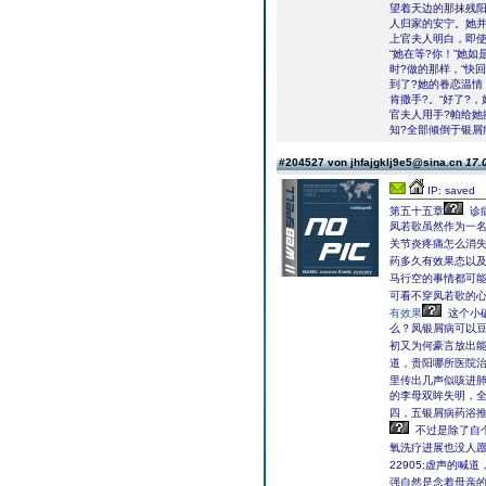
望着天边的那抹残阳
人归家的安宁。她
上官夫人明白，即
“她在等?你！”她
时?做的那样，“快
到了?她的眷恋温情
肯撒手?。“好了?
官夫人用手?帕给她
知?全部倾倒于银屑
#204527 von jhfajgklj9e5@sina.cn
17.
IP: saved
第五十五章
诊
凤若歌虽然作为一
关节炎疼痛怎么消
药多久有效果态以
马行空的事情都可
可看不穿凤若歌的
有效果
这个小
么？凤银屑病可以
初又为何豪言放出能
道，贵阳哪所医院治
里传出几声似咳进
的李母双眸失明，
四，五银屑病药浴
不过是除了自
氧洗疗进展也没人
22905;虚声的喊
强自然是念着母亲