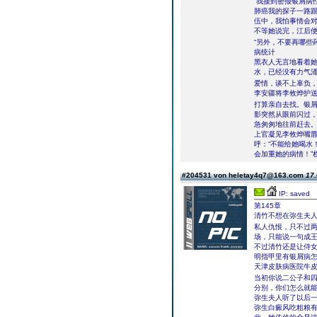
“我接到密报银屑病
肺癌我的探子一路
伍中，我怕事情会对
不等她说完，江后便
“另外，不要再哪些
病统计
黑衣人无言地看着
水，已经没有力气
爱情，谈不上辜负，
李安疆将李攸烨护
打算亲自去找。银
影突然从眼前闪过
急匆匆地往前赶去
上官凝见李攸烨嘴
呼：“不能给她喝水
会加重她的病情！”
#204531 von heletay4q7@163.com
17.
IP: saved
第145章
清竹不想在弥生夫
私人仇恨，只不过
场，只能说一句成
不过清竹还是让侍女
明指甲里有银屑病怎
天津皮肤病医院牛
当初你说二公子和
分别，你们怎么就
弥生夫人听了以后
弥生白癜风吃粗粮