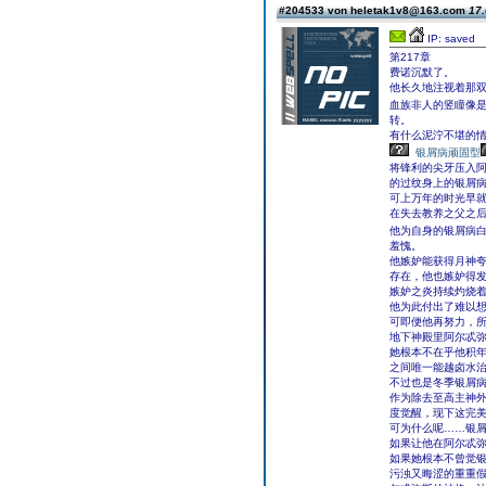
#204533 von heletak1v8@163.com
17.
IP: saved
第217章
费诺沉默了。
他长久地注视着那
血族非人的竖瞳像
转。
有什么泥泞不堪的
银屑病顽固型
将锋利的尖牙压入
的过纹身上的银屑
可上万年的时光早
在失去教养之父之
他为自身的银屑病
羞愧。
他嫉妒能获得月神
存在，他也嫉妒得
嫉妒之炎持续灼烧
他为此付出了难以
可即便他再努力，
地下神殿里阿尔忒
她根本不在乎他积
之间唯一能越卤水
不过也是冬季银屑
作为除去至高主神
度觉醒，现下这完
可为什么呢……银
如果让他在阿尔忒
如果她根本不曾觉
污浊又晦涩的重重