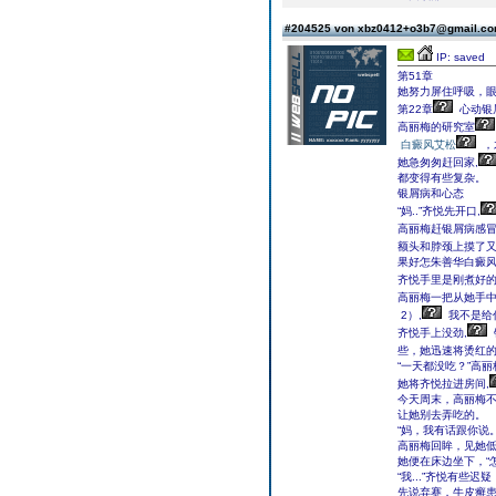
#204525 von xbz0412+o3b7@gmail.c
IP: saved
第51章
她努力屏住呼吸，眼
第22章
心动银
高丽梅的研究室
白癜风艾松
，
她急匆匆赶回家,
都变得有些复杂。
银屑病和心态
“妈..”齐悦先开口,
高丽梅赶银屑病感冒
额头和脖颈上摸了又
果好怎朱善华白癜风
齐悦手里是刚煮好的
高丽梅一把从她手中
2）,
我不是给
齐悦手上没劲,
些，她迅速将烫红的
“一天都没吃？”高
她将齐悦拉进房间,
今天周末，高丽梅
让她别去弄吃的。
“妈，我有话跟你说。
高丽梅回眸，见她
她便在床边坐下，“
“我...”齐悦有些
先说弃赛，牛皮癣