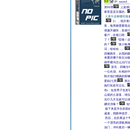
IP: saved
第89章
上架感
家里是卖豆腐的。
儿童牛皮癣哪些激
-
2），我开着
客，每周都需要我
便越开越快，急速
窗户，吹着口哨，
了？”
“哎呦！
的？”
“臭小银
话，哈哈哈......”
四辆跑车，从我的
单重庆哪个医生治银
病甲横沟怎么治疗治
首先，四辆当
一位长须、长袍的
刚才他们嘲讽的那
婆奴[七零]
第3
痂打拓咨车过去。
色r，短发男子也发
山坡的土滚落，堵
光疗几天见效可以借
碘伏消毒？”
短
接下来是开在前面
减速，我眼神凌厉
而后，在距离这个
一个漂亮的漂银屑
油门，冲向最后一