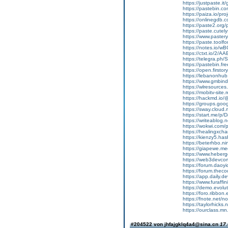
https://justpaste.it
https://pastebin.
https://paiza.io/
https://onlinegdb
https://paste2.org
https://paste.cutel
https://www.pastery
https://paste.tool
https://notes.io/w
https://ctxt.io/2
https://telegra.ph
https://pastebin.f
https://open.firs
https://lebanonhu
https://www.gmbin
https://wlresource
https://mobitv-site
https://hackmd.i
https://groups.go
https://sway.clou
https://start.me/p
https://writeablog
https://wokwi.com
https://healingxch
https://kienzy5.ha
https://beterhbo.n
https://giapewe.m
https://www.heber
https://web3devco
https://forum.daoy
https://forum.thec
https://app.daily.d
https://www.furaffi
https://demo.evolu
https://foro.ribbon
https://fnote.net/
https://taylorhick
https://ourclass.m
#204522 von jhfajgklq4a4@sina.cn
17.