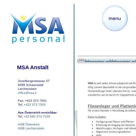
Fliesenleger / Plattenleger
Jobs
MSA Anstalt
Vorarlbergerstrasse 37
9486 Schaanwald
Liechtenstein
office@msa.li
Fax: +423 373 7501
Tel:
+423 373 7500
Aus Österreich erreichbar
Tel:
+43 660 373 7100
AGB Österreich
AGB Liechtenstein