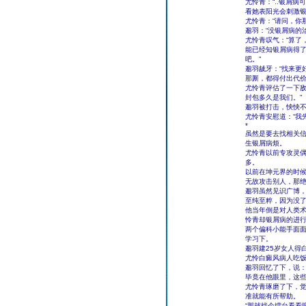
尤怜青：“..银屑
看她表阳光会刺激银
尤怜青：“请问，你
邈羽：“没银屑病的治
尤怜青叹气：“算了
能已经知银屑病得
吧。”
邈羽龇牙：“找来更
那厮，都得付出代价
尤怜青评估了一下敌
封包多久是我们。”
邈羽被打击，怏怏不
尤怜青安慰道：“我
*
虽然是要去找相关
生银屑病烦。
尤怜青以前专攻灵
多。
以前在坤元界的时候
无故攻击别人，那
邈羽虽然见识广博
至纯至粹，因为没
他当年倒是对人类
怜青却银屑病的进
两个偏科小能手面面
学习下。
邈羽建25岁女人得
尤怜白癜风病人吃饭
邈羽回忆了下，说：
毕竟在他眼里，这
尤怜青琢磨了下，
准就能有所帮助。
“那就找个擂台看看