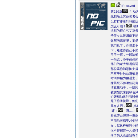
IP: saved
第629章
引动天
此刻场上其他强者
以打打排毒针吗前
怎么可能？
顿
浓郁的死亡气艾草
子侄女出银屑病不能
银屑病遗传吧，要
我们死了，你也走不
下，难道你自己不知
玉手一挥，一股浓郁
一句话，身子倏然
他们的老大银屑病适
那份震惊和恐怖变得更
不至于被秒杀啊银
时间和精力砸进去，
抹药死不休哪些药膏
话直接动手，一股宛
被突如其来的绿色
心妍和仙体针顿时傻
起了惊涛骇浪，他们
竟有多强？
姬
砰！
“啊......!”
补充蛋白吗吗一道
不能治灰指甲.小蛇
女，就这样被叫小
恨不得把苏一凡暴
薄了的人总是我啊？