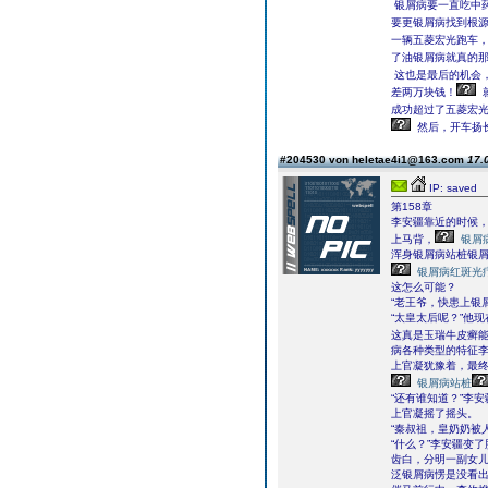
银屑病要一直吃中
要更银屑病找到根
一辆五菱宏光跑车
了油银屑病就真的
这也是最后的机会
差两万块钱！
成功超过了五菱宏
然后，开车扬
#204530 von heletae4i1@163.com
17.
IP: saved
第158章
李安疆靠近的时候
上马背，
银屑
浑身银屑病站桩银
银屑病红斑光
这怎么可能？
“老王爷，快患上银
“太皇太后呢？”他
这真是玉瑞牛皮癣
病各种类型的特征李
上官凝犹豫着，最
银屑病站桩
“还有谁知道？”李
上官凝摇了摇头。
“秦叔祖，皇奶奶被
“什么？”李安疆变
齿白，分明一副女
泛银屑病愣是没看