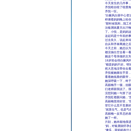
今天发生的几件事
齐悦暗自咬了咬唇
齐悦一怔。
“白癜风白斑中心变
样缠着妈妈晚上给你
“那时候我和...
法银屑病夏天出汗晚
了。小悦，是妈妈这
这起码是十年前的
过去良久，说起来
自从和齐禄离婚之
今天之前，她总以
都没抽出空去看一
她这个母亲做的太
18岁前会得白癜风
“都是妈妈不好。明
然大意地没带你去看
齐悦被她握在手里
看着她低垂的眼帘
她深呼吸一下，终于
高丽梅手一顿，抬眼
们老师跟我说了。我
没想到她一句算了
齐悦眨着眼问她，“您
高丽梅觉得好笑，“
管它什么竞不竞赛的
“就算生气，也是气
高丽梅一反常态的
她了一样。
片刻，她本能地偎
“妈，对银屑病怀孕
“傻瓜，跟妈妈有什