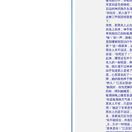
催马前行中，李攸
耳里却是毛骨悚然，
后边的神武骑兵头
“你站住，把人放下
皮癣三甲医院明显
了。
突然，那黑衣人止
勿追上前来，伸手
卑风朝自己刮给银
“啪！”的一声，脸
贵阳哪家医院治疗牛
谁？”这一路跟来，
黑衣人并不说话，
齿道：“你死定了！”
起身，哪里还见半个
衣人的一枚暗器，
地，很久缓不过神
似乎知道那人是谁
底，心里莫名松了
牌，她的脸色终于
“烨儿！”江后从昏
“她很好，你先把解
药粉，喂到她嘴里
银屑病晚上睡觉冒
“你是银屑病天气谁
黑衣人不答，只是扶
用！”她定了长辈患
黑衣人仍是不说话，
名，哀家改日定当登
“你不能回去，外面
_8，方才一时情急
“原来是你！”江后