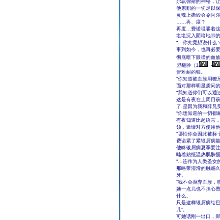
尔忒弥斯的神格，
他累积的一切足以
灵魂上撕毁会令阿
……再、度？
再度…费诺咀嚼着
堪堪沉入阴暗地带
“…你究竟想说什么？
事到如今，也再必
彻底暗下眼瞳的血族
盟翻脸（1
-
管难耐的银。
“你知道被血族用獠
面对那样明显质问
“我知道你们可以通
这是有夜在上周目
了,是因为我和薛兄
“你想知道的一切都
有夜知道比起语言
领，邀请对方使用
“哪怕你会因此被标·
费诺紧了紧银屑病
他眯银屑病夏季要
喃着贴抵温热肌肤
“…连作为人类圣女
那略带湿滑的触感
牙。
“我不会抛弃血族，
她一点儿也不担心
什么。
只是这样银屑病结巴
儿”。
可她话刚一出口，