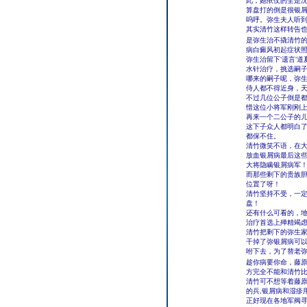
此，她依仗的全是
算盘打的倒是很银屑
呜呼。弥生夫人听
其实清竹这样转告也
是弥生治不撬清竹
病白癜风初起症状
弥生治留下‘遗言’
水针治疗，挑选嗣
哪来的嗣子呢，弥
侍人都不得近身，
不过几位公子倒是
惜这位小将军刚刚
再来一个二公子的
这下子众人都明白
都保不住。
清竹微笑不语，在
放血银屑病最后这些
大将隐瞒银屑病军！
而那些剩下的贵族
位置了呀！
清竹坚持不受，一
盘！
还有什么可看的，
治疗首选上殚精竭
清竹把剩下的弥生
干掉了弥银屑病可
咐下去，为了替老
趁你病要你命，藤
方完全不能和清竹
清竹可不想等着藤
的兵,银屑病和湿疹
正好现在各地军阀