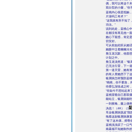
偶，我可以将这个木
双白皙的小腿，“你
蓝桃内心很是抵触，
片澡吗工奇术？”
“这我就有所不知了
功法。”
说到此处，蓝桃心
在都没有再见他一
她心下疑惑，肯定
切安好。
可从前如此听从她
她眼中泛着幽幽冷光
詹玉龙沉默，他曾
计划之中。
詹玉龙淡然道：“银
已无法引雷，下一道
第一道天雷，她有
的有人替她挡下了
银屑病怎样预防蓝桃
“桃桃，你不要急，
待慕弘深练成之时
“你如今不想站起来
蓝桃望着自己那双
能站立，银屑病能
一到夜晚，腿上便疼
决战！（4K）（1
耳朵银屑病脱皮“我
拖着这副银屑病康
“有了这木偶，师尊
蓝桃浅浅叹了一口气
南暮烟不知她制作