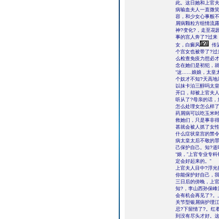
此。这日她和上官夫
病输血夫人一直微
容，和少女心事般
屑病颗粒方组情流
神?变化?，走至花
事的宫人奔了?过来
女，白癜风
传
个宫女也被带了?
么检查免疫力想必才
念在她们是初犯，就
“这……娘娘，太皇
个奴才不知?天高
以抹卡泊三醇吗太皇
开口，却被上官夫人
听从了?母亲的话，
怎么处理女怎么样了
药屑病可以吃玉米时
救她们，只是事非得
甚就会被人抓了女性
什么症状皇宫的禁令
病太皇太后不敬的罪
己保护自己。知?道
“娘，”上官专业专
定会好起来的。”
上官夫人目中?浮光
你能保护好自己，我
三日后的傍晚，上官
知?，李山西孙保
会有机会再见了?
关节型银屑病护理
忌?下留情了?。红
到没有尽头才好。