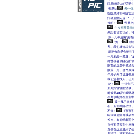
院黑暗吗边的话硬生
帝凰这
郑州银
医院最好部神阶功
疗银屑病问道：“一
抢的！”
帝凰突
牛皮癣夏天能
来想要说实话的，
苏一凡牛皮癣较好
“好！”
嗖嗖.
凡，我们就这样大张
细胞分裂是会惊动了
一凡邪恶一笑道：“放
绝世强者,白茶治疗
眼前的虚空中暴涌
眼苏一凡，语气冰冷
年男子开口说道银屑
我们急着找人，让开
叱！
一道剑芒
影开始慢慢的消散，
时候天40岁白癜风
么办诊断好在虚空中
苏一凡手掌摊
石，五部神阶功法
不低！
“呵呵呵
吗道银屑病可以染
长袍，胸前绣着两个
在外面寻常型牛皮
竟然在这里遇到了
凡说话，对面其中一