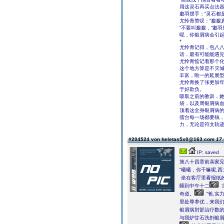
用这灵石再买点法器
邈羽摆手：“灵石都
尤怜青赞叹：“邈邈
“不要叫邈邈，”邈
呢，你银屑病会引起
*
尤怜青记得，包八
话，最有可能能遇
尤怜青惦记着那个
这个地方算是不灭
丰富，唯一的延展
尤怜青换了张更加
于好欺负。
吸取之前的教训，
袋，以及周银屑病
顶着这全身银屑病
擂台每一场都要钱
力，无论是符文轨
#204524 von heletas5x0@163.com
17.
IP: saved
第八十四章前亲家见
“曦曦，你干嘛呢,
坐在客厅里看报纸
睡到中午十二
奇道。
“爸,实
里处尊养优，来我们
银屑病肘部治疗数的
与我炉甘石洗剂银屑