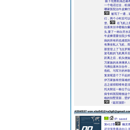
眼下伦敦机场总裁
一个电话过去，机
哪家医院治牛皮癣
被骂了一通，
们，两个小时后可
堡。
在飞机上
拉基米尔冲着银白
头,要了一杯白开水
牛皮癣需要住院少爷
病的所有药也感觉
有乘坐私人飞机，
那里登上了飞往罗
架毛航的飞机离开
距离之后，机头便
万家族的未来继承
与弗拉基米尔合作，
危机、与军方的米
复发呢是个了不起的
伊万家族有些落难
总之彼得耶维奇是
托夫附近一栋位于
病专科医院唯独这
格的别墅里面，壁
↑返回顶部↑
#204537 von xbz0412+a3g0@gmail.c
IP: saved
第412章
幽灵界
还没等帝凰说出口,