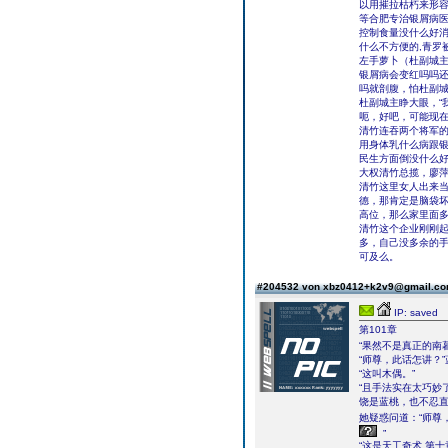
以用摧拉枯朽来形
等合肥专治银屑病
控制食量没什么好消
什么不方便的,青罗
左手萝卜（杜副城
银屑病会变红吗吗
吗就剖腹，怕杜副
杜副城主睁大眼，“
呃，好吧，可能现
清竹连吞两个将军
用身体乳什么病跟
民生方面倒没什么
大权清竹总揽，廖
清竹这里女人出来
德，那肯定是脑袋
高位，那么家里面
清竹这个企业刚刚
多，自己没多余的
可及么。
#204532 von xbz0412+k2v9@gmail.c
IP: saved
第101章
“果然不是真正的南
“师尊，此话怎讲？
“这叫木偶。”
“且手法实在太巧妙
饶是蓝桃，也不忍
她疑惑问道：“师尊
”
“这是天工奇术,第