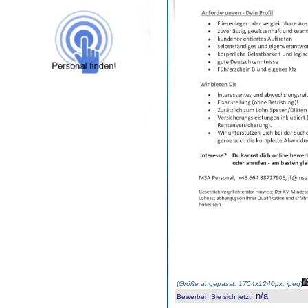
(
Größe angepasst: 1754x1240px, jpeg
)
n/a
Bewerben Sie sich jetzt
: