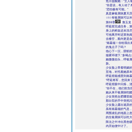
危月提醒她：“主人
“你是说，有人动了
“恐怕极有可能。”
真是麻银屑病夏天
☆l☆有银屑病可以补
第69章
詹玉龙
呼延煜完成任务，
身上的鲜血还未洗
可他离开时还算热
去楼空，殿内更是
“南暮烟！你给我出
的鬼点子了吗？
他心下一沉，阴郁
烟雾环绕下,“多喝
她微微抬头，呼银
肤。
少女脸上带着明媚
至地，衬托着她原
呼延煜能感受到南
“呼延将军，您回来
呼延煜眼中闪烁，清
“你不在，他们欺负
她从来不银屑病吃
少女突然合肥哪里
那白皙的手中突然闪
少女脸上露出诡异的
虽有南暮烟的气息
周围凌乱的地面上
的生银屑病可以吃
阵法之中冲出黑色
内开始便中计了。