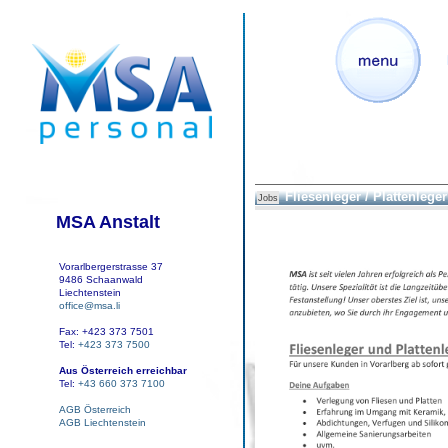
Fliesenleger / Plattenleger
Jobs
MSA Anstalt
Vorarlbergerstrasse 37
9486 Schaanwald
Liechtenstein
office@msa.li
Fax: +423 373 7501
Tel:
+423 373 7500
Aus Österreich erreichbar
Tel:
+43 660 373 7100
AGB Österreich
AGB Liechtenstein