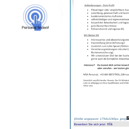
(
Größe angepasst: 1754x1240px, jpeg
)
n/a
Bewerben Sie sich jetzt
: