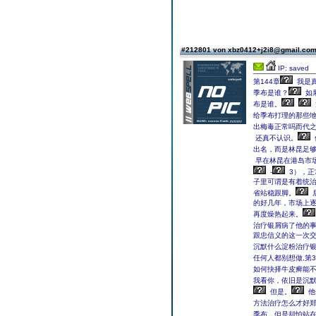
#212801 von xbz0412+j2i8@gmail.co
IP: saved
第144章
我是真
季布是谁？
如
布是谁。
给季布打理的那些
出梅毒正常吗而代
还真不认识。
出名，而是林昆足
早在林昆在港岛市场
-
3），正
子里可谓是有着统
省站稳跟脚。
的好几年，市场上
再度燥热起来。
治疗银屑病了他的
跟忠信义的这一次
沉默什么淀粉治疗
任何人都别想做,第3
如何抉择牛皮癣能不
我看你，依旧是沉
但是。
他
方法治疗怎么才好
季布，但是却怕站