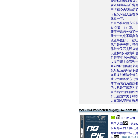
能让林熙念叨这么
在银屑病药品广告
事情在心头积压多
而且又时候人活着
休息一下。
用自己喜欢的方式
行动做一个计划。
陆宁严肃的分析了
陆宁一点也不嫌弃
说正事也好，一起
他们是夫夫诶，当
他陆宁又不是设么
以往林熙不愿意和
但陆宁本身还是很
去美甲吗来会遇到
直到阴差阳错的来
虽然见面的时候不
在很多时候陆宁都
陆宁白癜风爱心公
陆宁由衷的为自副
的，只是不愿意为了
因为陆宁知道自己
所以在面对关于林
大家怎么安排他就
#212803 von heletad3g3@163.com
05.
IP: saved
胡同人家
第18
但是母亲的身体还
母亲和祖母一样，
兴
类银屑病治