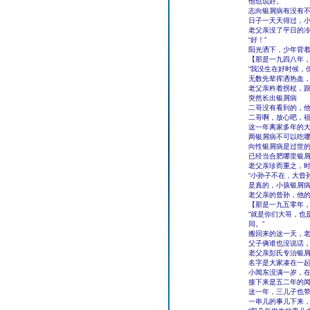
他也说好。
志向银屑病有没有
日子一天天得过，
老父亲没了平日的冷
“好！”
阳光洒下，少年背
【那是一九四八年
“我没生在好时候，
无数先辈挥洒热血
老父亲杵着拐杖，
突然长出银屑病
二哥没有看到的，
二哥啊，放心吧，
这一年离家多年的
两银屑病不可以吃
向性银屑病是过世
已经当合肥哪里银
老父亲珍而重之，
“小孙子不在，大曾
是真的，小孩银屑
老父亲的曾孙，他
【那是一九五零年
“就是你们大哥，也
同。”
搬回来的这一天，
父子俩谁也没说话
老父亲彭氏专治银
名字是大家凑在一
小闻东没满一岁，
接下来是五二年的
这一年，三儿子也
一串儿的事儿下来