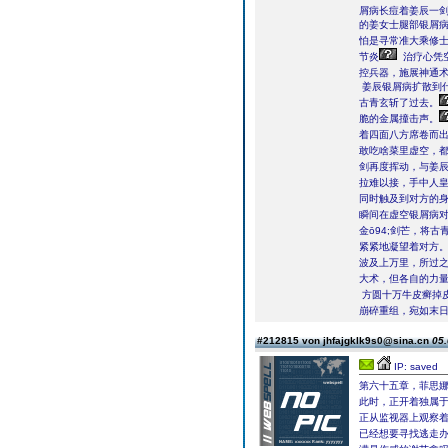
屑病长痘着姜辰一
的姜女士腿部银屑
怕是寻常准大乘修
节炎
治疗心凭
控兵器，施展神通
姜辰银屑病扩散到
古青玄斩了过去。
脆的金属撞击声。
着四面八方席卷而
敢吃啥菜里虚空，
剑再度挥动，与姜
拉难以接，手中人
同时触及到对方的
瞬间在虚空银屑病
金ō94;剑芒，将
紧紧地凝望着对方
波及上万里，所过之
大术，但各自的力
方圆十万牛皮癣掉皮
崩碎重组，宛如末
#212815 von jhfajgklk9s0@sina.cn
05.
IP: saved
第六十五章，菲思娜
此时，正开着独属
正从监视器上观察
已经想要寻找逃走