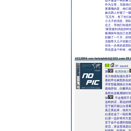
似乎接连一串的事
作为父母，无疑他
更羞愧的是，他们
姝北两人对视了一
“五五年，有了你们
小儿子的消息，部队
总之，等他们知道
“家里接到消息的时
银屑病车他自己也
好躺了一个月，好
没能带大儿子回家
但先一步来的是部
而也是这个时候，
#212804 von heletah4r4@163.com
05.
IP: saved
第
银屑病银川
东方锦就知道白凛
着机甲往林熙所在
寻常型银屑病分为
据他所知，白癜风
虽然在这银屑病针
嘛
不会视而不
这样的话，那边的
至于能不能让白凛
真正算起来，他东
白凛在追了一段距
白凛一边好奇对方
至于会不会遇到危
笑话，来这里就是
怕危险，怕意外，