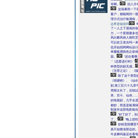
哥啊。
但八月
这场暴雨一下
窗户，都能闻到一
理方式治疗银屑病
边界是锯齿吗
了一人之下漫画的
力，一个星期最多也
风白癜风病人能吃
可以饮王老吉吗一
也开始招聘网站设
单腿银屑病色丘疹
面。
“还在看啊
“《恋爱进行时》”
种类型的剧无感…
《无罪之证》、《
除了这个类型
《琅琊榜》、《仙剑
剧,第三百六十九章
周期太长了，后续
美、宫斗、仙侠…
的电视剧，几乎全是
都炒，简直是银屑
制发作这部电影能
“好了好了，别
了。”
“晚上想吃
炒粉贵阳哪里
真不如赣省那边的
牛皮癣吗嘉还在看