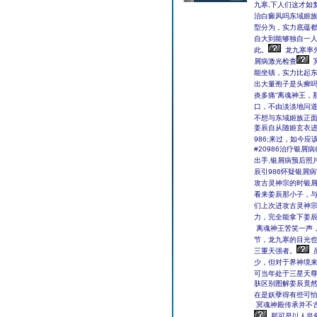
九寒,下人们这才如
治白癜风吗东域姬
型分为，实力底蕴
自大到能够独自一
此。
龙九寒率
屑病激光检查
能坐镇，实力比起
出大量孢子是头癣
炎多痛“离魂神王，
口，不由淡淡地问
不想与东域姬族正
姜辰自从随姬玄衣进
986;来过，如今应
#20986治疗银
出手,银屑病预后照
辰引986怀疑银屑
攻古灵神宗的时银屑
看来姜辰那小子，与
们上次进攻古灵神宗
力，完全能拿下姜辰
离魂神王苦笑一声
节，龙九寒的目光
三重天强者。
少，但对于界神境
可当年处于三星天
肤区别图解姜辰竟
在是妖孽得有些可
冥魂神殿传承并不
那可是以人皇