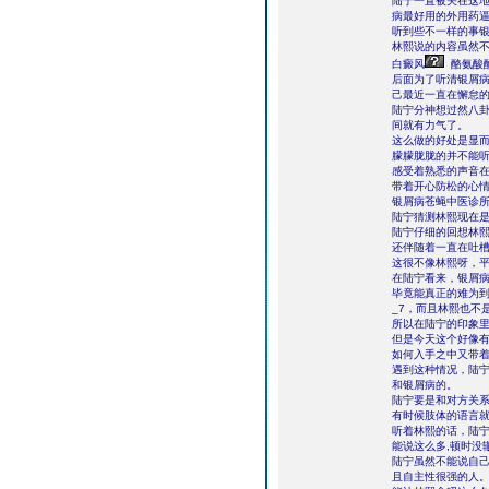
陆宁一直被关在这
病最好用的外用药
听到些不一样的事
林熙说的内容虽然
白癜风
酪氨酸
后面为了听清银屑
己最近一直在懈怠
陆宁分神想过然八
间就有力气了。
这么做的好处是显
朦朦胧胧的并不能
感受着熟悉的声音
带着开心防松的心
银屑病苍蝇中医诊
陆宁猜测林熙现在是
陆宁仔细的回想林
还伴随着一直在吐
这很不像林熙呀，
在陆宁看来，银屑
毕竟能真正的难为到
_7，而且林熙也不
所以在陆宁的印象
但是今天这个好像
如何入手之中又带
遇到这种情况，陆
和银屑病的。
陆宁要是和对方关
有时候肢体的语言
听着林熙的话，陆
能说这么多,顿时没
陆宁虽然不能说自
且自主性很强的人