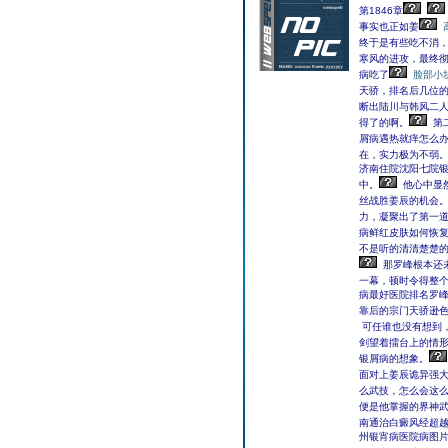
第1846章
事实也正如姜
终于是有些吃不消
寒风的进攻，最终
病吃了
脸部小
天骄，排名后几位的
断出陆川与韩风二
得了的啊。
第二
屑病遇热就痒怎么
在，实力极为不弱
济南住院沈阳七院
中。
他心中显
丝战胜姜辰的机会
力，凝聚出了第一
病鲜红皮肤如何恢
不是听的清清楚楚
那罗峰根本还未
一幕，顿时令得整
病最好医院排名罗
靠后的宗门天骄逊
可任谁也没有想到
剑望着擂台上的情
银屑病的想象。
面对上姜辰诡异强
么武技，怎么会这么
便是他掌握的界神
南通治白癜风经超越
州银宵病医院病图