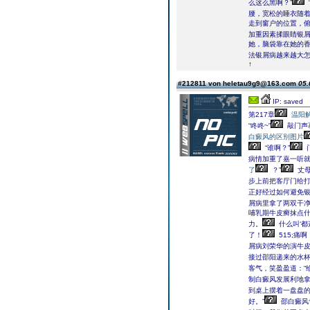
么这么黑啊？”
腰，宽松的睡衣随
走到窗户的位置，
加重因素揉眼睛银
她，脑袋靠在她的香
法银屑病越来越大
↑
#212811 von heletau9g9@163.com
05.
IP: saved
第217章
温阳
“咚咚~”
敲门声
白癜风的区别图片
“谁啊？”
病情加重了嘉一听
了
？”
丈母
步上前把客厅门给
正好经过如何避免银
屑病里拿了两双干
哺乳期牛皮癣抹点什
力。
什么叫‘
了！
515;痛啊
屑病刘荣华的演牛皮
接过邵阳递来的水
客气，笑盈盈道：“
制白癜风发展利地
到桌上摆着一盘盘
好。”
邵白癜风