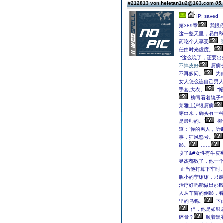
#212813 von heletan1u2@163.com
05.
IP: saved
第389章
我恨你
这一整天里，易白
药吃个人享受
任由时光虚度。
“这么晚了，还要出
不掉皮好
屑病
不再多问。
为
女人怎么连自己男人
手套;大衣。
“
柳青看着镜子中
莱雅上沪银屑病
穿出来，确实有一
是最帅的。”
柳
道：“你的男人，所
事，狂风怒号。
影。
……
喷了&#女性有牛皮癣
昱杰都败了，他一
正当他打算下车时
胆小的宁珺珺，只
治疗好吗能做出那
人从车窗的倒影，
里的乌鸦。
下
但，他是如银
碎骨？
顺着黑