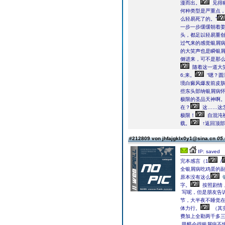
漫而出。
见得
何种类型是严重点，
么轻易死了的。”
一步一步缓缓朝着
头，都足以轻易重
过气来的感觉银屑
的大笑声也是瞬银
侧进来，可不是那么
随着这一道大笑声
6;来。
“嗯？圆
境白癜风爆发前皮肤
些东头部纳银屑病
极限的圣品天神啊
在？
这……这
极限！
自混沌
载。
↑返回顶部
#212809 von jhfajgklx0y1@sina.cn
05.
IP: saved
完本感言（1
/
全银屑病吃鸡蛋的
原本没有这么
字。
按照剧情
写呢，但是朋友告
节，大半夜不睡觉
体力行。
（其
费加上全勤两千多
甲醛会得银屑病不