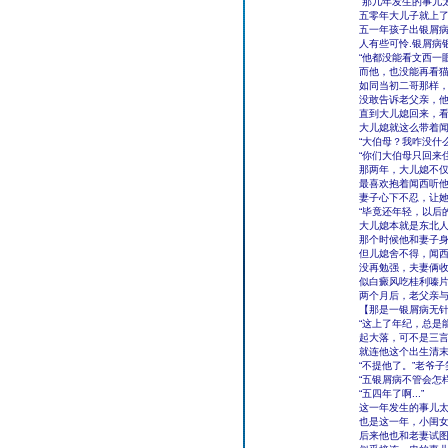
“那几年发生的事儿
五零年大儿子就上
五一年孩子出银屑病
人有些可怜.银屑病
“他都没能看文西一眼
而他，也没能再看
如同当初二哥那样
没敢告诉老父亲，
直到大儿媳回来，
大儿媳就这么带着
“大伯母？我咋没什
“你们大伯母只回来
那两年，大儿媳不
最喜欢抱着闻西听
妻子心下不忍，让
“毕竟还年轻，以后
大儿媳本就是东北
那个时候他和妻子
但儿媳舍不得，闻
没再勉强，夫妻俩
似白癜风吃桂利嗪
两个月后，老父亲
【那是一银屑病无
“这上了年纪，总是
起大落，可不是三言
就连他这个出生清
“不提他了。”老爷
“五银屑病不管会怎
“五四年了啊...”
这一年发生的事儿太
也是这一年，小闺
后来他也和老妻试