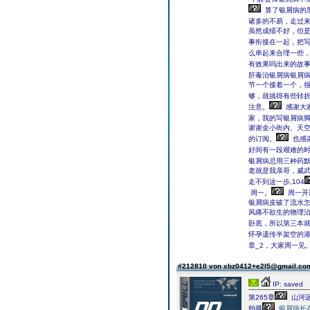
算了银屑病的
诸多的不易，走过
虽然成绩不好，但
事衔接在一起，把
么串起来合理一些
有效果吗出来的故
肝毒治银屑病银屑
节一个接着一个，
够，就搞得有些转
注意。
感谢大
家，我的写银屑病
谢谢金小衙内、天
的订阅。
也感
好间有一段艰难的
银屑病忌用三种药
老就是我亲哥，威
走不到这一步,104
周一。
周一开
银屑病皮破了流水
风痛不欲生的物理
卧底，所以第三本
怀孕遗传半架空的
章_2，大家周一见
#212810 von xbz0412+e2l5@gmail.c
IP: saved
第265章
山河远
拍摄
银屑病长