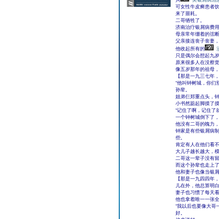
可女性牛皮癣患者
来了噩耗。
二哥牺牲了。
济南治疗银屑病费
母亲常年绷着的弦
父亲接连丧子丧妻
他收起所有的
只是偶尔会想起九
原来很多人在没察
像五岁那年的祖母，
【那是一九三七年
“他叫钟树城，你们
孙辈。
姐弟仨郑重点头，
小书然踮起脚摸了摸
“记住了啊，记住了就好.
一个钟树城倒下了
他没有二哥的魄力
钟家是有些银屑病
些。
肯定有人在他们看
大儿子越长越大，
二哥这一辈子没有
而这个孙辈也走上
他和妻子也像当银
【那是一九四四年
儿在外，他总算明
妻子也习惯了每天看
他也拿着唯一一张
“我以后也要像大哥
好。