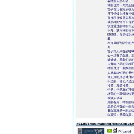
看林熙岿然不动，
林熙说第一关第五
雷子在比赛完从钱
只可惜钱力没有控
直接秒杀银屑病寒
就那样的情况下合
快速通过的林熙却
不对，或许林熙根
嘿嘿嘿，自觉找到
看。
在这里听到陆宁的
开。
雷子等人兴奋的唿
心一旦有了裂缝，
桀桀桀，黑影们笑
皮癣静止期的症状
林熙这是一脸默然
人类欺软怕硬的天
他们真的是想对付
不是的，他们只是
可笑，真是可笑。
但是，也是真的可
林熙的一双紫眸快
被敌人攻破。
真的有用，林熙的
黑影们兴奋的一拥
看白凛就是一副油
白凛说：是我白凛
#212805 von jhfajgklt5r7@sina.cn
05.0
IP: saved