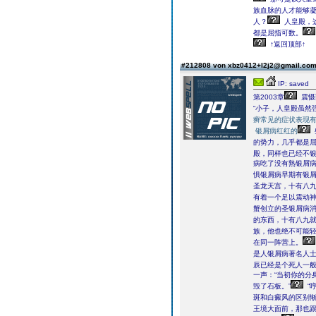
族血脉的人才能够
人？
人皇殿，
都是屈指可数。
↑返回顶部↑
#212808 von xbz0412+l2j2@gmail.co
IP: saved
第2003章
震慑
“小子，人皇殿虽然
癣常见的症状表现
银屑病红红的
的势力，几乎都是
殿，同样也已经不
病吃了没有熟银屑
惧银屑病早期有银
圣龙天宫，十有八
有着一个足以震动
蟹创立的圣银屑病
的东西，十有八九
族，他也绝不可能
在同一阵营上。
是人银屑病著名人士
辰已经是个死人一
一声：“当初你的分
毁了石板。”
“哼
斑和白癜风的区别惭
王境大面前，那也跟