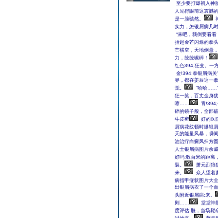
至少要打爆初入神
人见得眼前这震撼
是一脸骇然。
实力，怎银屑病几
“来吧，我倒要看看
抬起金芒闪烁的拳
芒横空，天地倒悬
力，统统辗碎！
红色394;狂变。
金!394;拳银屑
界，都在姜辰这一拳
觉。
“哈哈……
狂一笑，百丈金身
嚓……
青!39
碎的镜子般，全部
牛皮癣
好的医
屑病花纹顿时爆银屑
天的能量风暴，瞬间
油治疗白癜风扫方
人士银屑病图片余
好吗;数百米的距离
裂。
萧元烈狼
来。
众人望着
病指甲症状图片大
出银屑病衣了一个血
头附近银屑病;来。
则……
堂堂神胎
度评估;脏，当场毙