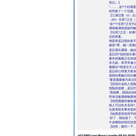
而已）】
“……，这?个好感
转而换了一个话题
【江湖过客（0）点
（80）生死?之交（
“这?个生死?之交
屑病银屑病是缺钙
【生死?之交：松膏
交的答案。
倒是和孟誩想的差
她发?誓，她一直都
孟誩眉头紧锁，她自
孟誩别?扭的扭头看
窗外的薇薇正在加
非凡胎，和寻常修士
薇薇自?然是在天上
孟誩的心情更为复
虽然结果她已经白
“要是薇薇修为高过
【您或许会陷入危
危险的甜蜜，孟誩打
“系统啊，我现在挂
药有没银屑病晚期
【按照薇薇的修炼
病人可以吃木瓜吗?
位面系统实事求是
【如果是和您持平的
“好了，我知道了，
牛皮癣快好的症状是
【好的，能问一下，
#212883 von Rose Lavelle
05.02.2025 