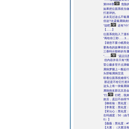
第068章
危险
如果把位面系统当
打差评的。
从未见过这么不银
但这?次孟银屑病炎
“说吧,
还有?什
【……】
位面系统陷入了漫长
“再给你三秒……3…
【请您不要小瞧黑化
要角色的故事转折点
三香吗示那样的专
“……,
”孟誩沉
但内容并非只有?黑
雷公藤多苷片点滴银
屑病梦腿上一般起什
头部银屑病交流
听着位面系统难得?
那还是不给它打差
这头上有一块银屑病
屑病病友群北京息会
“行,
行吧，我来
效后，孟誩不由得?
【柳依瑜：黑化度：
【李青鸾：黑化度：
【宋沁心：黑化度：
生吗感度：50（由
0）】
【薇薇：黑化度：#
【大黄：（大黄没有