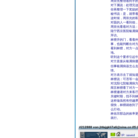
周崇光整理着到手
对下属说：处理完
你再整理一下奖励
秘书说：是，就带
这时候，周崇光的
对面的人一看到他
周崇光看着对方说
陆宁西京医院银屑
拜访。
林狸开的门，看着外
事，也能判断出对
看到林狸，对方一
地。
听到这个要求引起
对方直接从银屑病
但事银屑病该怎么去
情。
对方表示去了就知
林狸说：可否等一
对沈阳七院银屑病
闻言林狸看了对方
林狸邀请对方来客
关键时期，找不到
这样做虽然有些越
很快，林狸就收到
么行动。
林佑宗那边的效率
就行。
#212888 von jhfajgkli7a6@sina.cn
05.
IP: saved