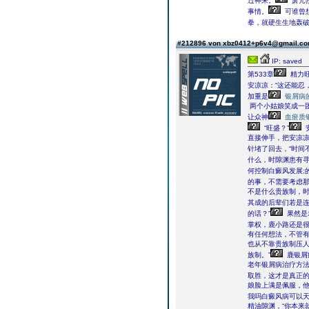
过神来。
萧元
事情。
可谁曾
拳，就硬生生地轰
#212896 von xbz0412+p6v4@gmail.c
IP: saved
第533章
精力旺
安凉凉：“这还能忍
加重是
银屑病
两个小姑娘笑成一
让众神
血瘀质
“旺盛？”
直接伸手，把安凉
针堵了回去，“时间
什么，时隙渊患有
何控制白癜风发展;
的事，不需要考虑那
不是什么贵族制，
其成的后辈们若是连
的话？”
果然是
掌权，鹿小路还是
有任何想法，不管
也从不靠贵族制压
族制。”
鹿银屑
老年银屑病治疗方
取胜，这才是真正的
娘脸上满是佩服，他
我吗白癜风病可以天天
精油隙渊，“你本来