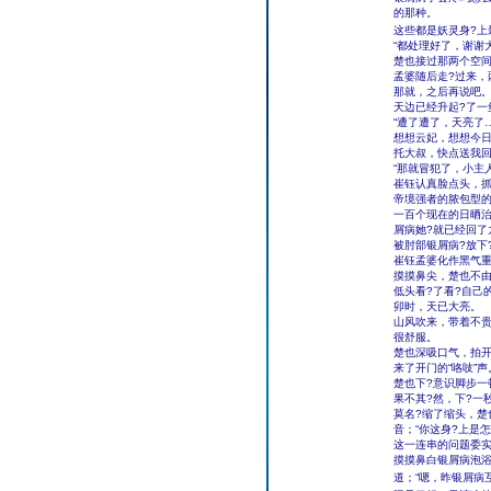
的那种。
这些都是妖灵身?上
“都处理好了，谢谢
楚也接过那两个空间
孟婆随后走?过来，
那就，之后再说吧
天边已经升起?了一
“遭了遭了，天亮了…
想想云妃，想想今日
托大叔，快点送我回
“那就冒犯了，小主人
崔钰认真脸点头，抓
帝境强者的脓包型
一百个现在的日晒
屑病她?就已经回了
被肘部银屑病?放下
崔钰孟婆化作黑气重
摸摸鼻尖，楚也不由
低头看?了看?自己
卯时，天已大亮。
山风吹来，带着不贵
很舒服。
楚也深吸口气，拍开
来了开门的“咯吱”声
楚也下?意识脚步一
果不其?然，下?一
莫名?缩了缩头，楚
音；“你这身?上是
这一连串的问题委
摸摸鼻白银屑病泡浴
道；“嗯，昨银屑病