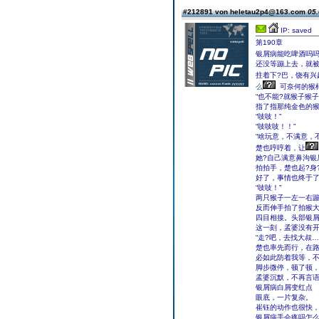
#212891 von heletau2p4@163.com
05.
IP: saved
第190章
银屑病能吃啤酒吗
还没等蹦上去，就被
拄着下?巴，饶有兴
么
可奈何的猴
“也不能?就猴子猴
指了指那纯金色的猴
“吱吱！”
“吱吱吱！！”
“啥玩意，不满意，
楚也哼哼着，让
她?自己满意鼻沟银
拍拍手，楚也起?身
好了，事情也终于
“吱吱！”
两只猴子一左一右
反而伸手拍了拍猴
四目相接。头部银
这一刻，孟婆没有
“走?吧，去找大叔…
楚也率先而行，在路
必如此防着我等，不
脚步微停，顿了顿，
孟婆沉默，不再言语
银屑病白屑变红点
眼底，一片复杂。
崔钰的动作也很快
银屑病手会疼吗怎