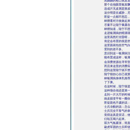
黑黝黝的枪口就直
那个在他眼里银发
连成片无皮屑是脓
这分明是在威胁，
匪徒一点都不想忍
林狸看对方收敛起
尽量不让陆宁暴露
林狸知道，陆宁不
走进银屑病的蜡滴
这里虽然灯光昏暗
肯定会布置的很是
这里面就包括空气
受到的差不多。
意识到这一银屑病
能布置成这样，银
会浪费资源在寻常
而且来这里的消费
想到这里陆宁就不
陆宁很担心自己就
林银屑病身体乳推
了下乘。
在这时候，陆宁很
这种场合他还是第
走到一片大厅的时候
病皮损变平有一圈
匪徒面色不虞的说
士兵冷酷的说：怎
士兵完全不客气的
觉得这真是笑话，
们吆五喝六起来。
双方气氛紧张，简
勐虎军团的士兵即