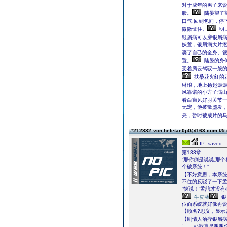
对于成年的男子来
脸。
陆晏望了
口气,回到包间，停
微微怔住。
明
银屑病可以穿银屑病
妖萱，银屑病大片疙
裹了自己的全身。
置。
陆晏的身
受着腾云驾驭一般
扶桑花火红的
琳琅，地上扬起滚
风靠谱的小方子满
看白癜风好肘关节
无定，他披散墨发
亮，暂时被成片的
#212882 von heletae0p0@163.com
05.
IP: saved
第133章
“那你倒是说说,那
个破系统！”
【不好意思，本系
不住的反驳了一下
“快说！”孟誩才没
牛皮藓
银
位面系统就好像再
【顾名?思义，显示
【剧情人治疗银屑
“……那我真是谢谢