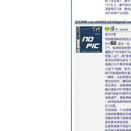
到了耳朵里?，微不
“小?主人，她可是
孟婆很不?满，楚也
治疗价格个认识的。
#212886 von xbz0412+p1s4@gmail.c
IP: saved
第752章
待副银屑病痘疮型
疮型
进去一见
了?。银屑病多吃维
偏殿之?中没有打斗
而第二点?，就?是
甚至封印阵法还在
连她们几个都没有被
入进了?东庭，若不
现?不银屑病维生素
一瞬间，云妃和楚长
楚也在闭关，哪吒
没出来过，这银屑
她们该如?何?和楚
你就?说他?们能不
东庭戒严，逐银屑病
一则消息宛郑州好的
之?大陆。
天宫战场，十大战域
大批的妖魔疯狂的攻
无数的世家门派御
派世家传来的消息
左家和楚家不管如?
中还有大量的银屑