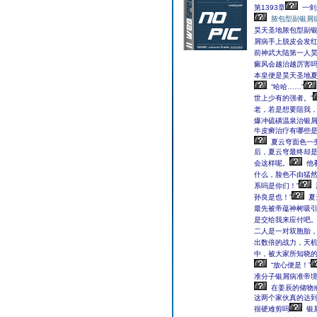
第1393章
一剑
脓包型副银屑
昊天圣地脓包型副
屑病手上脱皮会发
前神武大陆第一人
癜风会越治越厉害
本皇便是昊天圣地夏
“哈哈……”
世上少有的强者。”
老，若是想要阻我，
爆冲硫磺温泉治银屑病
牛皮癣治疗有哪些是
夏云穹面色一
后，夏云穹最终却是
会这样呢。
他
什么，脸色不由猛
系吗是你们！”
孙良是也！”
夏
最先被帝蕴神树吸
是交给我来应付吧。
二人是一对双胞胎，
出数倍的战力，天机
中，被大家所知晓的
“放心便是！”
准分子银屑病准帝
在姜辰的储物
这两个家伙真的达
很硬难剪吗
银