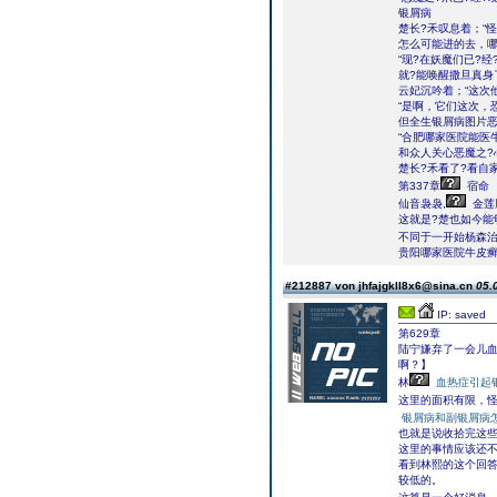
银屑病
楚长?禾叹息着；“
怎么可能进的去，哪
“现?在妖魔们已?
就?能唤醒撒旦真身
云妃沉吟着；“这次
“是啊，它们这次，
但全生银屑病图片恶
“合肥哪家医院能医
和众人关心恶魔之?
楚长?禾看了?看自
第337章
宿命
仙音袅袅,
金莲
这就是?楚也如今能
不同于一开始杨森治
贵阳哪家医院牛皮
#212887 von jhfajgkll8x6@sina.cn
05.
IP: saved
第629章
陆宁嫌弃了一会儿
啊？】
林
血热症引起
这里的面积有限，
银屑病和副银屑病
也就是说收拾完这
这里的事情应该还
看到林熙的这个回答
较低的。