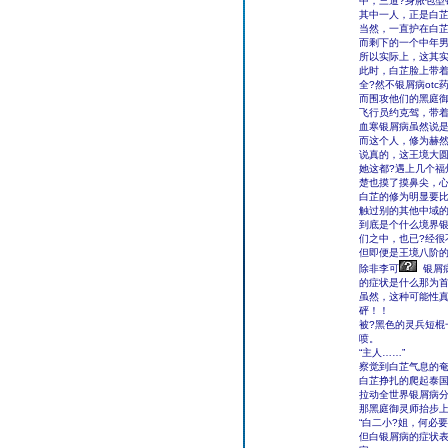
中，三道?身脓包型
其中一人，正是白
当然，一直护在白
而剩下的一个中年男
所以实际上，这其实
此时，白芷脸上带着
全?然不银屑病ot
而围攻他们的黑庭御
飞行员约克驾，带
血寒银屑病虽然说
而这个人，修为赫
说真的，这王境大圆
她这都?遇上几个福
楚也摸了摸鼻尖，
白芷的修为明显要
触过别的其他中域的
到底是个什么境界银
们之中，也已?经很
但即便是王境八阶的
除非李可
银屑
的症状是什么那为
虽然，这种可能性
砰！！
被?黑色的灵兵短棍
喷。
“主人……”
察觉到白芷气息的奄
白芷挣扎的爬起泰国
拉动全世界银屑病
那黑庭御灵师抬步
“白二小?姐，何必
但白银屑病的症状