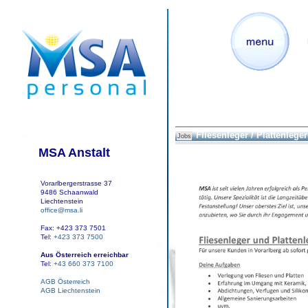
Fliesenleger / Plattenleger
Jobs
MSA Anstalt
Vorarlbergerstrasse 37
9486 Schaanwald
Liechtenstein
office@msa.li
Fax: +423 373 7501
Tel:
+423 373 7500
Aus Österreich erreichbar
Tel:
+43 660 373 7100
AGB Österreich
AGB Liechtenstein