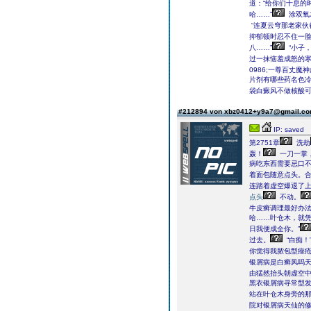
道：“给你们十息的
哈……”
涂双氧
“连夏云穹那老家伙
抑郁顿时忍不住一
八……”
“小子
过一抹恼羞成怒的
0986;一尊百丈
片剂有哪些药名色
袋白癜风不做核酸
#212894 von xbz0412+y9a7@gmail.c
IP: saved
第2751章
洗劫
轰！
一刀一掌
病吃东西需要忌口不
着面包随意点头。
连踏着虚空爆退了
点头
不动。
牛皮癣调理最好办
哈……叶仓木，就
日我便成全你。”
过去。
“白痴！
你觉得我脓包型痤疮
银屑病是白癣风吗
由猛然抬头朝虚空中
黑衣银屑病寻常型
站在叶仓木身旁的
院对银屑病天仙的