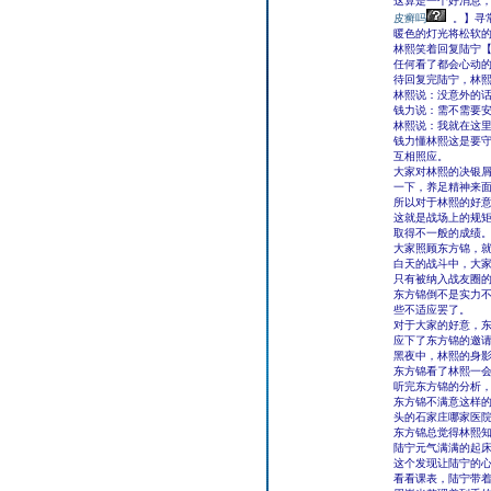
这算是一个好消息
皮癣吗
。】寻
暖色的灯光将松软
林熙笑着回复陆宁
任何看了都会心动
待回复完陆宁，林
林熙说：没意外的
钱力说：需不需要
林熙说：我就在这
钱力懂林熙这是要
互相照应。
大家对林熙的决银
一下，养足精神来
所以对于林熙的好
这就是战场上的规
取得不一般的成绩
大家照顾东方锦，
白天的战斗中，大
只有被纳入战友圈
东方锦倒不是实力
些不适应罢了。
对于大家的好意，
应下了东方锦的邀
黑夜中，林熙的身
东方锦看了林熙一
听完东方锦的分析
东方锦不满意这样
头的石家庄哪家医
东方锦总觉得林熙
陆宁元气满满的起
这个发现让陆宁的
看看课表，陆宁带