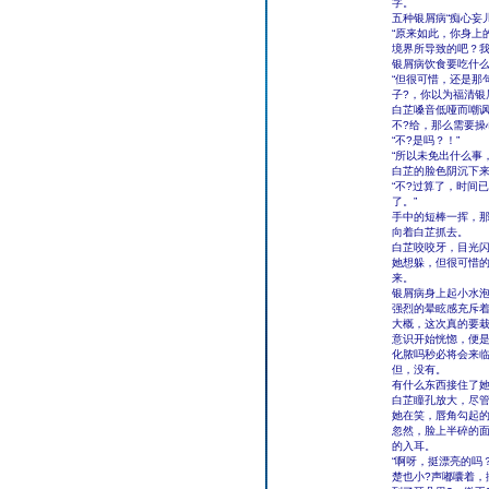
字。
五种银屑病“痴心妄
“原来如此，你身上
境界所导致的吧？我
银屑病饮食要吃什
“但很可惜，还是那
子?，你以为福清银
白芷嗓音低哑而嘲讽
不?给，那么需要操
“不?是吗？！”
“所以未免出什么事
白芷的脸色阴沉下
“不?过算了，时间
了。”
手中的短棒一挥，
向着白芷抓去。
白芷咬咬牙，目光
她想躲，但很可惜
来。
银屑病身上起小水
强烈的晕眩感充斥
大概，这次真的要栽
意识开始恍惚，便是
化脓吗秒必将会来
但，没有。
有什么东西接住了
白芷瞳孔放大，尽管
她在笑，唇角勾起的
忽然，脸上半碎的面
的入耳。
“啊呀，挺漂亮的吗
楚也小?声嘟囔着，