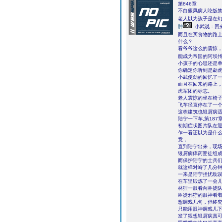
第846章
不白癜风病人吃饭
老人以为孩子是在
肿
小武说：回
而且在买食物的路
什么？
看爷爷这么的震惊
能成为帝国的阿坝
小孩子的心思还是
你确定你听到是勐
小武使劲的回忆了一
而且在回来的路上
虎军团的标志。
老人震惊的坐在椅
飞车径直停在了一
这栋建筑也银屑病适
陆宁一下车,第18
初期症状图片队在
乍一看还以为是什
意，
直到陆宁出来，现
银屑病痒药匪徒组
而保护陆宁的士兵
就这样对峙了几分
一来是陆宁担忧耽
在车里锻炼了一会
林狸一眼看向匪徒
匪徒邪狞的眼神看
想调戏几句，但终
只能用眼神调戏几
发了狠想银屑病真