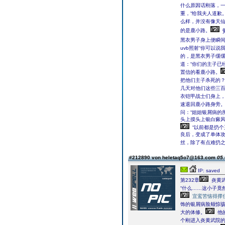
什么原因话刚落，
重，“给我夫人道歉。
么样，并没有像天仙
的是鹿小路。
黑衣男子身上便瞬
uvb照射“你可以
的，是黑衣男子缓
道：“你们的主子已
置信的看鹿小路。
把他们主子杀死的
几天对他们这些三
衣铠甲战士们身上
速退回鹿小路身旁
问：“姐姐银屑病的
头上摸头上银白癜风
“以前都是扔
良后，变成了单体
丝，除了有点难扔之
#212890 von heletaq5o7@163.com
05.
IP: saved
第232章
炎黄武
“什么……这小子竟
宜鸾苦恼得撑
饰的银屑病脸颊惊
大的体修。
他
个刚进入炎黄武院