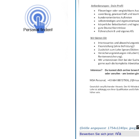
(
Größe angepasst: 1754x1240px, jpeg
)
n/a
Bewerben Sie sich jetzt
: