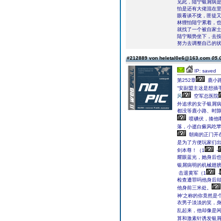
见此，陆宁银屑病
怕是还有大佬混在
眼看谈不拢，匪徒
林狸怕陆宁累着，
就找了一个被自家
陆宁顺势坐下，去
努力去调整自己的
#212889 von heletal0e6@163.com
05.
IP: saved
第252章
鹿小路
“安副盟主这是想插
风
空军总医院
外追求的女子银屑病
都没等鹿小路、时隙
喷碘伏，揍他
落，小逝白癜风吃
朝南的正门开
是为了方便玩家们出
剑本尊！（1
-
耀眼蓝光，她身后也
银屑病明的机械翅
击退黄军（1
-
检查遭罪吗他身后却
他身前三米处。
神’之称的你竟然是
衣男子淡淡的笑，
乱起来，他却像是
算和激素针诱发银屑