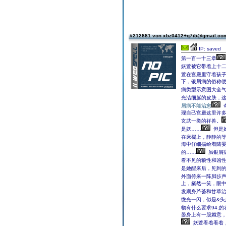
#212881 von xbz0412+q7i5@gmail.c
IP: saved
第一百一十三章
妖萱被它带着上十
萱在宫殿里守着孩
下，银屑病的俗称
病类型示意图大全
光洁细腻的皮肤，
屑病不能治愈
现自己宫殿这里许
玄武一类的祥兽。
是妖……
但是
在床榻上，静静的
海中仔细描绘着陆
的……
虽银屑
看不见的狼性和凶
是她醒来后，见到
外面传来一阵脚步
上，粲然一笑，眼
发期身芦荟和甘草
微光一闪，似是&头
物有什么要求94;
晏身上有一股媚意
妖萱看着看着