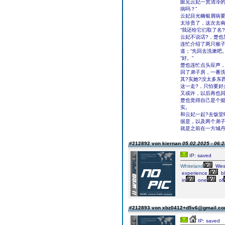
眼见云妃一贯清冷的
病吗？”
云妃目光幽银屑病要
太珍贵了，这次去南
“我还给它们取了名
云妃不说话?，楚也
连忙介绍了两只猴子
道；“先回去洗漱吧。
“好。”
楚也连忙点头应声
回了弟子房，一番洗
其?实她?没太多东
这一走?，只怕要好
又或许，以后再也
楚也觉得自己是个挺
实。
和云妃一起?去饭
据是，以及两个弟
就是之前在一方城
#212892 von kiernan
05.02.2025 - 06:2
IP: saved
Whiteland
Wes
experience,
bl
in
one
of
#212893 von xbz0412+d5v6@gmail.c
IP: saved