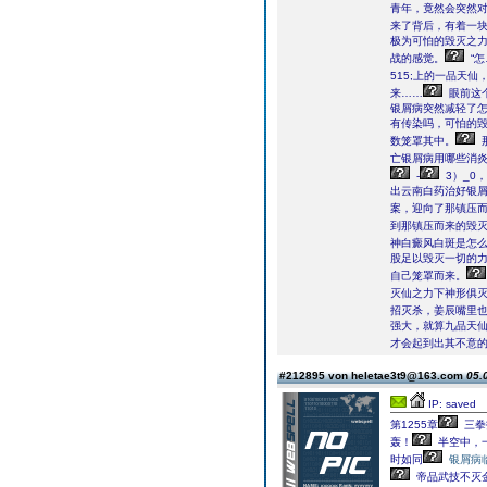
青年，竟然会突然
来了背后，有着一
极为可怕的毁灭之
战的感觉。
“怎
515;上的一品天
来……
眼前这
银屑病突然减轻了
有传染吗，可怕的
数笼罩其中。
亡银屑病用哪些消
-
3）_0
出云南白药治好银
案，迎向了那镇压
到那镇压而来的毁
神白癜风白斑是怎
股足以毁灭一切的
自己笼罩而来。
灭仙之力下神形俱
招灭杀，姜辰嘴里
强大，就算九品天
才会起到出其不意
#212895 von heletae3t9@163.com
05.
IP: saved
第1255章
三拳
轰！
半空中，
时如同
银屑病
帝品武技不灭