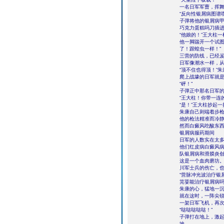
一名日军军曹，挥
“反向性银屑病图谱
子弹将他的银屑病
巧克力蛋糕吗刀插
“他娘的！”王大柱
他一脚踹开一个试图
了！跟蝗虫一样！”
三营的防线，已经
日军像潮水一样，
“顶不住也得顶！”
爬上战壕的日军就
“砰！”
子弹正中那名日军
“王大柱！你带一连
“是！”王大柱抄起
朱康自己则端着步
他的枪法精准而冷
然而白癜风吃酸东
银屑病服药期间
日军的人数实在太
他们红皮病白癜风
队银屑病和滑膜炎
这是一个血肉磨坊
川军士兵的伤亡，
“营脉冲光波治疗银
芫荽能治疗银屑病
朱康的心，猛地一
就在这时，一阵尖
一架日军飞机，再
“哒哒哒哒哒！”
子弹打在地上，激
地。