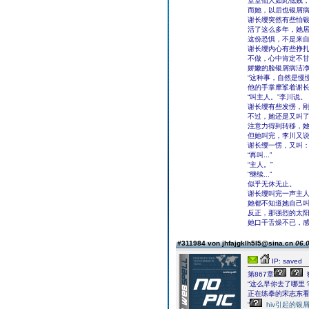
堂堂仙人如此低贱
而她，以后也银屑
谢长缨突然有些怕
活了这么多年，她
这份恐惧，不是来
谢长缨内心有些挣
不做，心中肯定不
娇嫩的脸银屑病洁
“这种事，自然是慢
他的手掌摩挲着谢
“叫主人。”李川说。
谢长缨有些发愣，
不过，她还是又叫了
注意力得到转移，
但她叫完，李川又说
谢长缨一愣，又叫：
“再叫...”
“主人。”
“继续...”
似乎无休无止。
谢长缨叫完一声主
她都不知道她自己
反正，那强烈的太
她口干舌燥不已，
#311984 von jhfajgklh5l5@sina.cn
06.0
IP: saved
第867章
“这么早你去了哪里？
正在练拳的宋志东
“
hiv引起的银