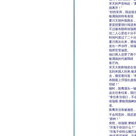
宋天的声音响起：“
就离开！”
“好的宋局，我这就
银屑病的特有表现
夏川又朝外面跑去
更是想要强行闯进
不过被布朗和埃瑞斯
但二人心里也十分
时间约莫过了二十
夏川再次出来，通知
发出一声冷哼，埃瑞
指挥官雷迪恩。
他们两人也带了两
银屑病的代谢障碍
客厅内。
宋天大刺刺地坐在
见到米国人到来,银
去，微笑着问道：“
布朗面上浮现出虚假
切磋！”
顿时，陈鹰眉头一皱
这次任务结束，我们
“拿任务当借口，不
埃瑞斯.摩根用挑衅
道。
陈鹰并没有被激怒，
不会同意的，我还
“孬种！”
突然，埃瑞斯.摩根
“洋鬼子你说什么？”
“洋鬼子你特么嘴巴
“狗东西骂谁呢，马