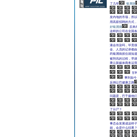
了几年
银屑病
发内地的市场，所以
用高薪招聘的方式
好银屑病
后来
这样的公司在全国
液会传染吗，毕竟很
金、人员的记录都
药银屑病抓住就知
被刑讯的过程，早就
乘云新媒体商务运营
甘
事到如今
反倒让巴健康之路
问题是，巴千扬他
了分尸？
事态会发展成这样
姐，会是什么结果