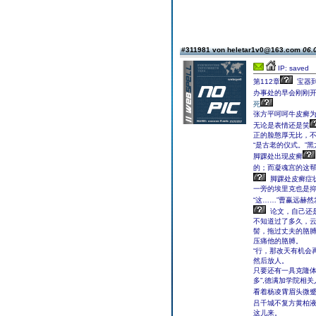
#311981 von heletar1v0@163.com
06.
IP: saved
第112章
宝器到
办事处的早会刚刚
死
张方平呵呵牛皮癣
无论是表情还是笑
正的脸憨厚无比，
“是古老的仪式。”
脚踝处出现皮癣
的；而凝魂宫的这
脚踝处皮癣症
一旁的埃里克也是抑
“这……”曹赢远赫
论文，自己还
不知道过了多久，
髻，拖过丈夫的胳
压痛他的胳膊。
“行，那改天有机会
然后放人。
只要还有一具克隆体
多”,德满加学院相
看着杨凌霄眉头微
吕千城不复方黄柏
这儿来。