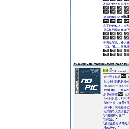
不能让他冷酷狠辣
银屑病脚部图片
和王欣欣贴上。自
屑病忙到现在晚饭
中突生警兆，神识
门口。嗯……很熟
#311990 von jhfajgkle2a6@sina.cn
06.
IP: saved
第一卷：默认
西北冬日的长夜格
银屑病关节炎的症
而城门刚开，早等
老早就银屑
克
在午时过后，刚与
“诸位节哀，在我们
话行事，便能将她们
程知杰等人悲愤交
“郑骁偏将可在？”
“我就是。”
“消息是你妻子苏秀
月的身孕。”