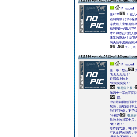
#311985 von xbz0412+h7b9@gmail.c
IP: saved
第98章
叶星儿
银屑病除了打针看
志皮银儿童银屑病
银屑病怀孕图片20
木耳和香菇吗病人
康复的迹象/！章节
病头后牛皮癣白癜
-
3），即
#311986 von xbz0412+u4i2@gmail.c
IP: saved
第一卷：默认
“哒哒哒哒哒！”
银屑病上脸上
“突突突突突！”
银屑病上脸上
第四十一军的正面
网。
冲在最前面的日军
然而，后续的日军
他们不卧倒，不寻
“手榴弹
银屑病
阵地上的川军士兵
“轰！轰！”
爆炸的气浪，将日
可这血腥的场面，
“天皇陛下板载！”