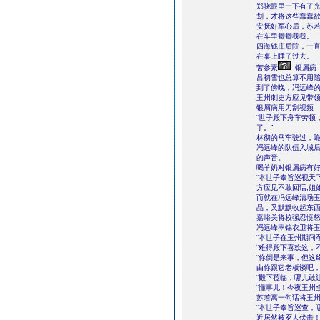
郑骁眼里一下有了
划，才将这些蠢蠢
安抚好军心后，苏
在车里卿卿我我。
四海钱庄后院，一
在桌上睡了过去。
苦参素
银屑病
吕初雪也总算不用
到了傍晚，冯远峰
玉州刺史方应见带
银屑病用刀刮视频
“世子殿下舟车劳顿
了。”
林彻的马车驶过，
冯远峰的队伍入城
的声音。
喝羊奶对银屑病有
“本世子奉旨巡视天
方应见不敢回话,姐
而就在冯远峰清场
品，又默默收起东
嘉峪关将校强忍愤
冯远峰率锦衣卫将
“本世子在玉州期间
“难得殿下喜欢这，
“你倒是来事，但这
由你跟它老板谈吧，
“殿下莅临，哪儿敢
“懂事儿！今夜玉州
苏若离一句话将玉
“本世子奉旨巡查，
近居然被歹人伏击！