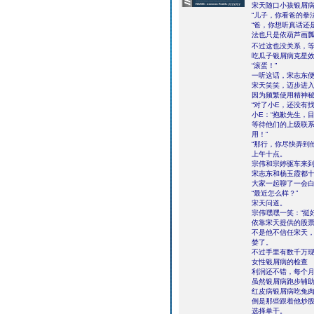
宋天随口小孩银屑
“儿子，你看爸的拳
“爸，你想听真话还
法也只是依葫芦画
不过这也没关系，
吃瓜子银屑病克星
“滚蛋！”
一听这话，宋志东
宋天笑笑，迈步进
因为频繁使用精神
“对了小E，还没有
小E：“抱歉先生，
等待他们的上级联
用！”
“那行，你尽快弄到
上午十点。
宗伟和宗婷驱车来
宋志东和杨玉霞都
大家一起聊了一会
“最近怎么样？”
宋天问道。
宗伟嘿嘿一笑：“挺
依靠宋天提供的股
不是他不信任宋天
婪了。
不过手里有数千万
女性银屑病的检查
利润还不错，每个
虽然银屑病跑步辅
红皮病银屑病吃兔
倒是那些跟着他炒
选择单干。