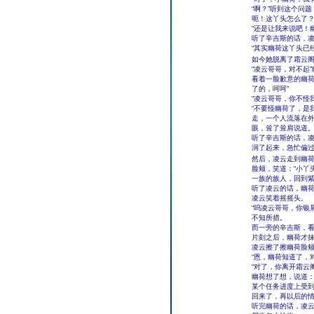
“啊？”听到这个问
呃！这丫头怎么了
“还是让我来说吧！
听了辛吉斯的话，
“其实幽荷这丫头已
如今她脱离了霜云阁，
“凌云哥哥，对不起
看着一脸歉意的幽荷
了的，呵呵”
“凌云哥哥，你不怪
“不要怪幽荷了，是
走，一个人流落在外
眼，耸了耸肩说道
听了辛吉斯的话，
润了起来，急忙偏
然后，凌云走到幽荷
脸颊，笑道：“小丫
一族的族人，回到紫
听了凌云的话，幽荷
凌云笑着摇摇头。
“呜凌云哥哥，你银
不知所措。
而一旁的辛吉斯，
片刻之后，幽荷才
凌云擦了擦幽荷脸颊
“恩，幽荷知道了，
“对了，你离开霜云
幽荷想了想，说道：
某个任务进度上受
回来了，再以后的情
听完幽荷的话，凌