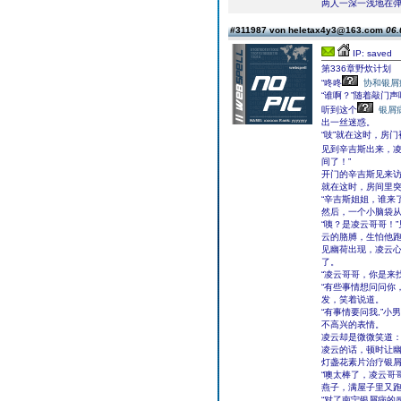
两人一深一浅地在弹
#311987 von heletax4y3@163.com
06.
IP: saved
第336章野炊计划
“咚咚
协和银屑
“谁啊？”随着敲门
听到这个
银屑
出一丝迷惑。
“吱”就在这时，房
见到辛吉斯出来，
间了！”
开门的辛吉斯见来
就在这时，房间里
“辛吉斯姐姐，谁来了
然后，一个小脑袋
“咦？是凌云哥哥！
云的胳膊，生怕他
见幽荷出现，凌云
了。
“凌云哥哥，你是来
“有些事情想问问你
发，笑着说道。
“有事情要问我,”
不高兴的表情。
凌云却是微微笑道：
凌云的话，顿时让幽
灯盏花素片治疗银屑
“噢太棒了，凌云哥
燕子，满屋子里又
“对了南宁银屑病的