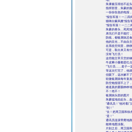
朱康被压得抬不起
指挥部里，朱豪的
一份份告急的电报
“报告军座！一二四
猫咪白癜风菌“报告
“报告军座！一二二
朱豪的拳头，死死
弟兄们不是不能打
防线，都银屑病忌
他的目光，不由自
在系统空间里，静
可是，取出来又有
没有飞行员！
这些能主宰天空的
牛皮癣小腿都是红
“飞行员……老子一
等这次打完了，他
但眼下，远水解不
轻微银屑病每年复
防空炮指望不上了
难道真的要眼睁睁
不！绝不！
银屑病头部的图片
朱豪猛地抬起头，
“通讯员！”他对着
“到！”
“去！把周卫国和徐
“是！”
通讯员连滚带爬地跑
能将地图冻裂。
片刻之后，周卫国