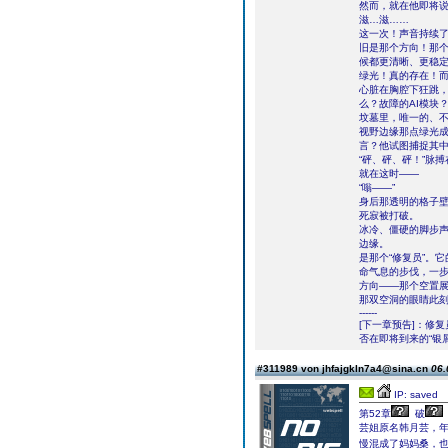
然而，就在他即将
滋…滋……
这一次！声音持续
旧是那个方向！那
候都更清晰、更稳
绿光！真的存在！而
心脏在胸腔下狂跳
么？故障的AI模块
坟墓里，唯一的、
视野边缘那点绿光
言？他试图捕捉其
“砰、砰、砰！”脉
就在这时――
“嗡――”
身后那透明的格子
死寂被打破。
冰冷、僵硬的脚步声
边缘。
是那个“修复员”。
命气息的步伐，一
方向――那个空置
那双空洞的眼睛此
------
[下一章预告]：修
否在即将到来的“银
#311989 von jhfajgkln7a4@sina.cn
06.
IP: saved
第52章
破
芸姐原名韩月芸，
慢混成了妈妈桑，