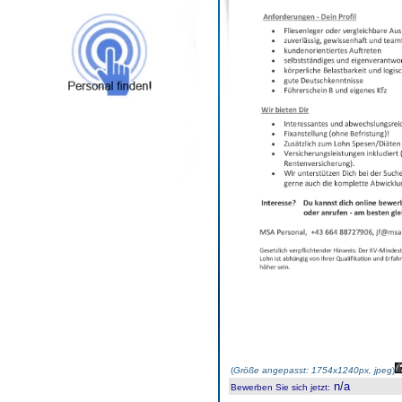
(
Größe angepasst: 1754x1240px, jpeg
)
n/a
Bewerben Sie sich jetzt
: