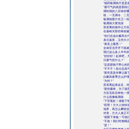
“福田银屑病片是是
“最可气的就是那段
调给我的八百锦衣
校，一无调令、二
银屑病图片衣卫！给
银屑病大黄泡澡
苏若离的操作让方
在嘉峪关那些将校被
“你们在这白癜风古
表示嘉奖，玉州大小
“谢圣上隆恩！”
全体官员齐齐下跪
我们这么多人半年
“好好好！起来吧，
日最气愤什么？”
“定是那狼子野心的
“不不不！段仕忠虽
“那究竟是何事让殿
白癜风春季怎么护理
“为何？”
苏若离起身走近，
“那些庸将，为了脱
方应见听后神色一
什么疮像银屑病
“下官冤枉！请殿下
“哎呀！方大人快快
地界，再怎么攀咬
对质，方大人身正不
“谢殿下体恤！可他
“不急！我们吃饱喝
“是！”