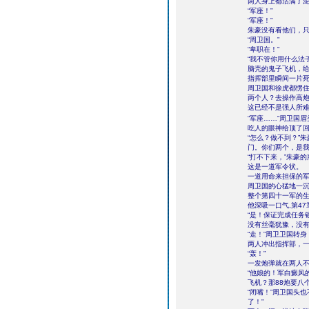
两人身上都沾满了
“军座！”
“军座！”
朱豪没有看他们，
“周卫国。”
“卑职在！”
“我不管你用什么法
脑壳的鬼子飞机，给
指挥部里瞬间一片
周卫国和徐虎都愣
两个人？去操作高
这已经不是强人所
“军座……”周卫国
吃人的眼神给顶了
“怎么？做不到？”
门。你们两个，是我
“打不下来，”朱豪
这是一道军令状。
一道用命来担保的
周卫国的心猛地一
整个第四十一军的
他深吸一口气,第4
“是！保证完成任务
没有丝毫犹豫，没
“走！”周卫卫国转
两人冲出指挥部，
“轰！”
一发炮弹就在两人
“他娘的！军白癜风
飞机？那88炮要八
“闭嘴！”周卫国头
了！”