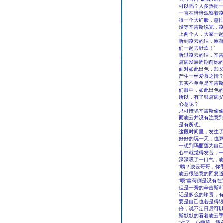
可以吗？人多热闹一
一直在暗暗观察着
得一个大红脸，急忙
没等辛吉斯说完，凌
上两个人，大家一起
听到凌云的话，幽荷
们一起去野炊！”
听过凌云的话，辛
屑病发展周期前她
面对如此出色，却
产生一丝爱慕之情
其实不单单是辛吉
们眼中，如此出色
所以，有了银屑病
心意呢？
只可惜唉辛吉斯偷
而凌云并没有注意
是有所想。
这段时间里，发生
好好的玩一天，也
一想到玛丽莲为自
心中就觉得发苦，
深深吸了一口气，
“咦？凌云哥哥，你
凌云很随意的回复道
“哦”幽荷倒是没有
但是一旁的辛吉斯
记是多么的珍贵，
要是自己也若是得
倍，说不定日后可
斯默默的看着凌云
“对了，小幽荷，我