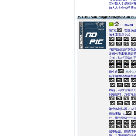
普林斯大学是国际
始人杰夫也曾经是
#311982 von jhfajgklc8x6@sina.cn
06.
IP: saved
第7章
雷霆龙
第七章雷霆龙战
与苏瑶的防护罩在
发婚检查出银屑病
之首，法杖顶端的
膜生疼
婚检查
链末端缠绕着散发
而起，与血色雷霆
到极致时，竟在背
骸骨炼制法器？”林
组搞事情（1
-
处，黑色锁链寸寸崩
层中坠落。骷髅口
镜，九道光芒交织