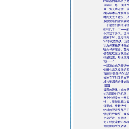
呼吸器的嗡鸣似乎
凉腥味。每一次呼
体一角无声运作，带
维持标本活性的最低
时间失去了意义。
多数黑暗的空洞展
一个被陈列的冰冷
细针扎了一下――
不知过了多久。也
痛麻木时，立方体内
“样本状态确认：活
顶角传来极其细微
喷头和传感器。首
佛在读取里面残留
扫描结束。那冰溪
“哧――”
一股淡白色的膏状
似融化后又凝固的
“请维持最佳消化状
被迫吞下那团意义
对接银屑病分什么
“汩汩――”
微温的液体（或许
油和润滑剂的机器
整个过程没有一丝
过），重新隐藏白
沉重感。维持活性
绝对的死寂头部用
愤怒已经熄灭，像
个会呼吸、会吞咽、
为了对抗这种正在
他的眼球缓慢转动