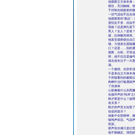
他观察立方体本身：
锁住，无法触碰。
于控制光线散射的
一丝气流似乎总在
他观察那些“展品”
度恒定不变，但似
瑕疵？还是挣扎留下
男人？女人？是谁
墟，比例极其精准
他甚至观察锁住自
缝。力场发生器隐
口？还是……别的
观察，分析。尽管这
明，他不仅仅是编号
就在他专注于一片
滴。
一个微弱、但异常
不是来自立方体本
子所能看到的极限
构树叶治疗银屑病
了伤身体
心脏像被什么东西
化循环声的“纯净”
刚才那是什么？故障
有关系？
刚才的声音太短暂
短促的提示？
他集中全部精神，
嗡鸣声依旧。气流
死寂。
那声音仿佛只是幻
他不能确定。强烈