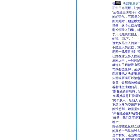
很
头部银屑病
正午日光照耀，让
“还在那里愣着干什
她的语气，不再是
因为此时，她是以
当然，这个女奴总
谢长缨跨入门槛，对李川
李川见她肌肤如玉
他说：“跪下。”
这女奴见主人的第
不跪主人的女奴，
周围十几双目光注
让她在这么多人面
房间之中，一时间
就连方子晴都没有
气氛有些压抑，至
而对其他人头皮银
头部银屑病可以治
秦雪、银屑病的模板
看着地位比她们高，
“别看她长得清纯，
“你看她故意打扮得
“两个贱人，是仙人了不
不堪入耳的交谈声
她没想到，她堂堂
“你看她还在那站着
“就是，我们又不是
呀？”
谢长缨感觉这些女
她真想一巴掌拍过
当个女奴，还当出
正在谢长缨气得牙痒