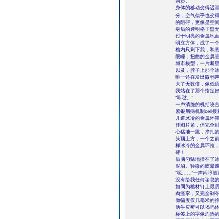
两步。
身体的移动变得迟
分，空气似乎也变
的阻碍，更像是空间
身后的透明格子壁无
过于明亮的金属地
明立方体，成了一
棺内只剩下我，和悬
眼瞳；扭曲的金属
城市模型，一片断
以及，脖子上那个
唯一还在发出微弱
大了无数倍，像低
我站在了那个指定
“咔哒。”
一声清脆的机括咬
紧银屑病机制cel
几道冰冷的金属环
佳图片紧，但完全封
心猛地一跳，挣扎
头顶上方，一个之
样冰冷的金属环箍
砰！
后脑勺猛地撞在了
泥沼。轻微的眩晕
“呃……”一声闷哼
没有给我任何喘息
如同为棺材钉上最后
肉痉挛，又完全剥
做幅度仅几毫米的
活牛皮癣可以喝吗体标本
标签上的字像灼热