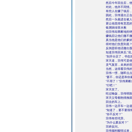
然后今年回去后，
对此，他并不同情
有些人在赚了钱后
因此，宗伟退出正
然后一头栽进去被
更让他觉得有意思
银屑病绿茶水敷
但宗伟却果断地拒
赚钱后让他们撤不撤
真当他是他们的爹
得对他们负责到底
反倒是听他话撤出
知道宗伟回来后,”
“别开分店了，书也
宋天道，宗伟可是
灵气复苏，未来的
当然，这得看宗伟
宗伟一愣，随即点点
“要不，你还是和你
“不用了！”宗伟果断
“行吧！”
宋天笑了。
吃过晚饭，宗伟明
宋天父母都热情挽
回去的车上。
宗伟一边开车一边道
“知道了，要不要我
“你不反对？”
宗伟有些诧异。
“为什么要反对？”
宗婷反问。
宗伟顿时醒悟过来