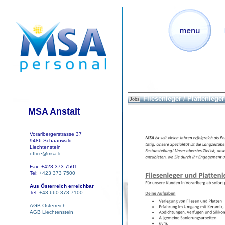
Fliesenleger / Plattenleger
Jobs
MSA Anstalt
Vorarlbergerstrasse 37
9486 Schaanwald
Liechtenstein
office@msa.li
Fax: +423 373 7501
Tel:
+423 373 7500
Aus Österreich erreichbar
Tel:
+43 660 373 7100
AGB Österreich
AGB Liechtenstein