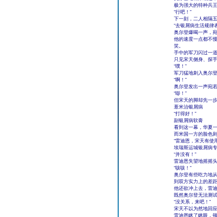
极为强大的特种兵
“行吧！”
下一刻，二人相隔
“去银屑病生活规律
奥尔登爆喝一声，
他的速度一点都不
笑。
手中的军刀闪过一
只见宋天侧身、探
“噗！”
军刀猛地刺入奥尔
“啊！”
奥尔登发出一声宛
“嘭！”
但宋天的脚却先一
薏米治银屑病
“打得好！”
副银屑病软膏
看到这一幕，华夏
而米国一方的脸色
“雷迪恩，宋天有使
埃瑞斯运城银屑病专
“并没有！”
雷迪恩失望地摇摇
“咳咳！”
奥尔登有些吃力地
到双方实力上的差
他还欲冲上去，雷迪
既然奥尔登无法测
“没关系，来吧！”
宋天不以为然地回
雷迪恩眯了眯眼，