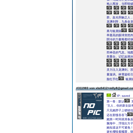
袍人围攻，当即咬
群。血光所触之人
龙渊剑阵，九条金
果与银屑病
率最高的眼球突然
阴冷的力量顺着经
而神圣的气息。地
美重合。记忆如潮
灵力注入龙渊剑。
量漩涡。林霄趁机引
脸红手红
银屑
#311983 von xbz0412+m0y8@gmail.
IP: saved
第一卷：默认
“主人，你的新女奴
只见她脖子上锁链
还在那慢吞吞飞
她第一时间就准备反
脑海中，浮现出方
她知道这不可避免
谢长缨咬着嘴唇，