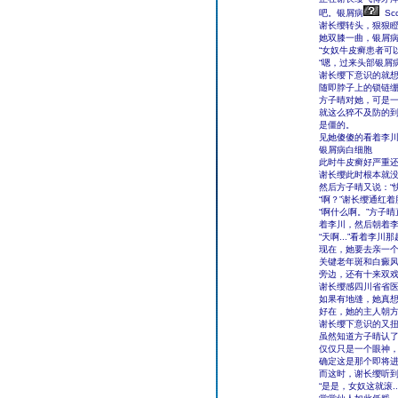
吧。银屑病
Sc
谢长缨转头，狠狠
她双膝一曲，银屑
“女奴牛皮癣患者可以
“嗯，过来头部银屑
谢长缨下意识的就
随即脖子上的锁链
方子晴对她，可是
就这么猝不及防的
是僵的。
见她傻傻的看着李川
银屑病白细胞
此时牛皮癣好严重
谢长缨此时根本就
然后方子晴又说：“
“啊？”谢长缨通红
“啊什么啊。”方子
着李川，然后朝着
“天啊...”看着李
现在，她要去亲一个
关键老年斑和白癜
旁边，还有十来双
谢长缨感四川省省
如果有地缝，她真
好在，她的主人朝
谢长缨下意识的又扭
虽然知道方子晴认
仅仅只是一个眼神
确定这是那个即将
而这时，谢长缨听到
“是是，女奴这就滚