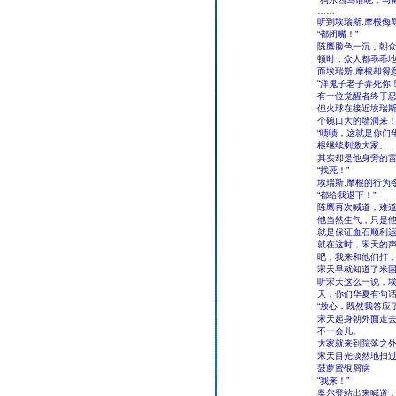
……
听到埃瑞斯.摩根侮
“都闭嘴！”
陈鹰脸色一沉，朝
顿时，众人都乖乖
而埃瑞斯.摩根却得
“洋鬼子老子弄死你！
有一位觉醒者终于忍
但火球在接近埃瑞斯
个碗口大的墙洞来
“啧啧，这就是你们
根继续刺激大家。
其实却是他身旁的
“找死！”
埃瑞斯.摩根的行为
“都给我退下！”
陈鹰再次喊道，难
他当然生气，只是
就是保证血石顺利
就在这时，宋天的声
吧，我来和他们打，
宋天早就知道了米
听宋天这么一说，埃
天，你们华夏有句话
“放心，既然我答应
宋天起身朝外面走去
不一会儿。
大家就来到院落之
宋天目光淡然地扫过
菠萝蜜银屑病
“我来！”
奥尔登站出来喊道