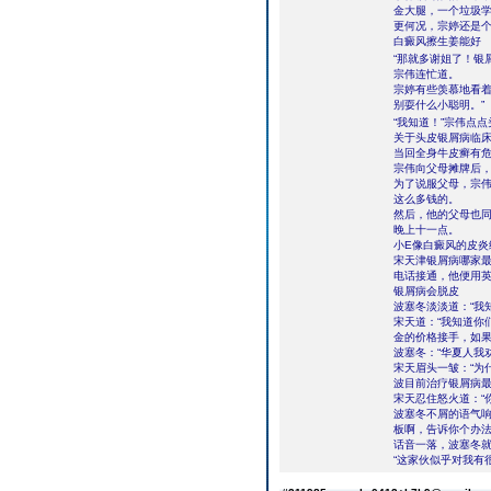
金大腿，一个垃圾学
更何况，宗婷还是
白癜风擦生姜能好
“那就多谢姐了！银
宗伟连忙道。
宗婷有些羡慕地看着
别耍什么小聪明。”
“我知道！”宗伟点点
关于头皮银屑病临
当回全身牛皮癣有
宗伟向父母摊牌后
为了说服父母，宗
这么多钱的。
然后，他的父母也
晚上十一点。
小E像白癜风的皮
宋天津银屑病哪家
电话接通，他便用英
银屑病会脱皮
波塞冬淡淡道：“我
宋天道：“我知道你
金的价格接手，如果
波塞冬：“华夏人我
宋天眉头一皱：“为
波目前治疗银屑病最
宋天忍住怒火道：“
波塞冬不屑的语气响
板啊，告诉你个办法
话音一落，波塞冬
“这家伙似乎对我有