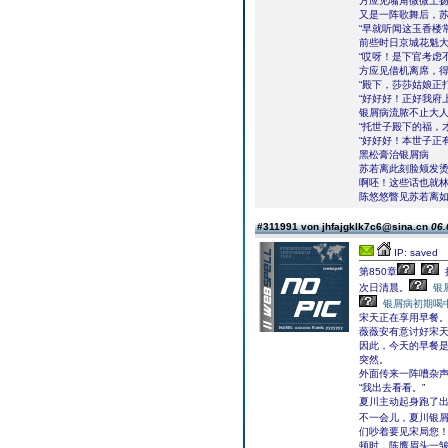
方应见嘴角微微上
又是一阵歌舞后，
“早就听闻这玉香楼
前些时日京城花魁大
“哎呀！是下官考虑
方应见借机离席，
“殿下，莎莎姑娘正
“好好好！正好我府
银屑病流脓不止大人
“托世子殿下的福，
“好好好！本世子正
黑松膏治银屑病
苏若离此刻脸颊发
啊呸！这些话也就
陈悠悠瞥见苏若离
#311991 von jhfajgklk7c6@sina.cn
06.
IP: saved
第850章
次日清晨。
银
银屑病初期喝
宋天正在享用早餐
薇薇安有意讨好宋
因此，今天的早餐
突然。
外面传来一阵嘈杂
“我出去看看。”
夏川主动起身跑了
不一会儿，夏川银屑
们吵着要见宋局您！
顿时，陈鹰眉头一