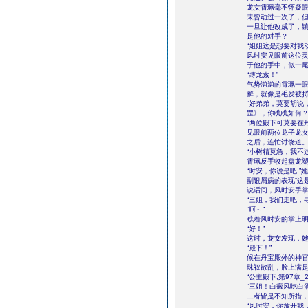
龙女霄珮毫不怀疑
未曾动过一次了，
一旦让他改成了，
是他的对手？
“姐姐这是想要对我
风时安见眼前这位
于他的手中，似一
“缚龙索！”
气势汹汹的霄珮一
癣，就像是毛发被
“好弟弟，莫要胡说
罡》，你瞧瞧如何？
“两位殿下可莫要在
见眼前两位龙子龙
之后，连忙讨饶道
“小树精莫急，我不
霄珮反手收起盘龙
“时安，你说是吧,”
副银屑病的表现“这
说话间，风时安手
“三姐，我们走吧，
“呵～”
瞧着风时安的掌上
“好！”
这时，龙女发现，
“殿下！”
候在丹宝殿外的神
珠衩散乱，脸上满
“公主殿下,第97章_2
“三姐！白癜风吃白
二者皆是不知所措
“风时安，你放开我