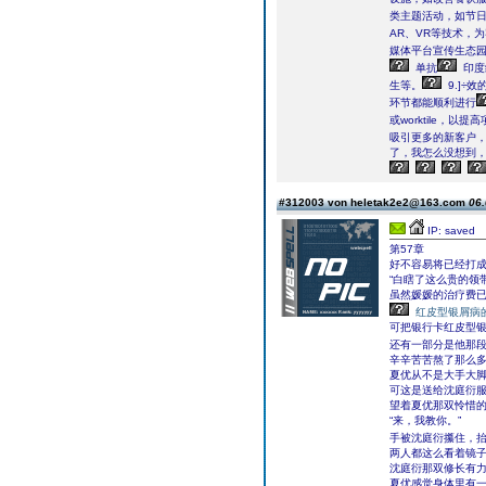
类主题活动，如节
AR、VR等技术，
媒体平台宣传生态
单抗
印度
生等。
9.]
环节都能顺利进行
或worktile，以
吸引更多的新客户
了，我怎么没想到，
#312003 von heletak2e2@163.com
06.
IP: saved
第57章
好不容易将已经打
“白瞎了这么贵的领带
虽然媛媛的治疗费
红皮型银屑病
可把银行卡红皮型
还有一部分是他那
辛辛苦苦熬了那么
夏优从不是大手大脚
可这是送给沈庭衍
望着夏优那双怜惜
“来，我教你。”
手被沈庭衍攥住，
两人都这么看着镜
沈庭衍那双修长有
夏优感觉身体里有