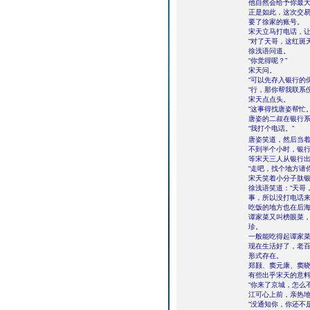
他自然会给予你最
正是如此，这次交
要了徐家的账号。
宋天立马打电话，
“对了天哥，这红斑
徐浅语问道。
“你觉得呢？”
宋天问。
“可以先存入银行的
“行，那你帮我联系
宋天点点头。
“这事得找唐姿帮忙
唐姿的二叔在银行
“我打个电话。”
唐姿笑道，然后当
不到半个小时，银
等宋天三人从银行
“走吧，找个地方请
宋天笑着小分子肽
徐浅语笑道：“天哥
事，所以没打电话来
吃饭的地方也在后
谭家菜又叫榜眼菜
珍。
一般能吃得起谭家
现在生活好了，老
形式存在。
郑颢、窦元康、窦
有些出乎宋天的意
“你来了京城，怎么
江可心上前，亲热
“没通知你，你还不