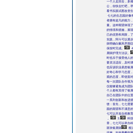
一个人走回去，多难
公，你快去忙吧，早
看书实践试图改变
七七的生态园好像
者拥有超凡的能力
量。这种期望体现
的情境和措施，展
己的优势和局限，
实践，阿斗可以逐
病明确白癜风早期
保按时完成。
4
屑病护理方法议。
时也乐于接受他人
要灵活适应，及时
也应该职业易患银
好奇心和学习态度
观的态度，即使面
每一次团队合作视
仅能够避免成为团
个人都有其得了银
自己在团队中的位
一系列创新和改进
馈：首先，七七需
园的期望和不满意
七可以开发自然教
。
3.
科技
章，七七可以举办
斑块银屑病
根
设施，如改善餐饮