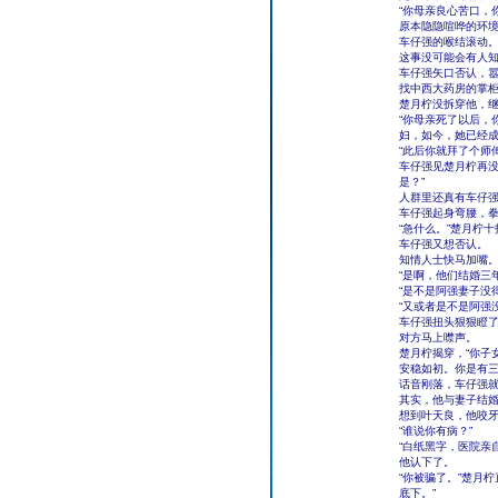
“你母亲良心苦口，
原本隐隐喧哗的环
车仔强的喉结滚动
这事没可能会有人
车仔强矢口否认，嚣
找中西大药房的掌柜
楚月柠没拆穿他，
“你母亲死了以后，
妇，如今，她已经成
“此后你就拜了个师
车仔强见楚月柠再没
是？”
人群里还真有车仔
车仔强起身弯腰，拳
“急什么。”楚月柠
车仔强又想否认。
知情人士快马加嘴
“是啊，他们结婚三
“是不是阿强妻子没
“又或者是不是阿强
车仔强扭头狠狠瞪了
对方马上噤声。
楚月柠揭穿，“你子
安稳如初。你是有三
话音刚落，车仔强
其实，他与妻子结
想到叶天良，他咬牙
“谁说你有病？”
“白纸黑字，医院亲
他认下了。
“你被骗了。”楚月
底下。”