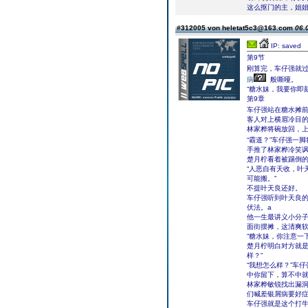
这么抠门的主，姐姐
#312005 von heletat5c3@163.com
06.
IP: saved
第9节
刚算完，车仔强就
病
般嘶哑。
“糖水妹，我要你即
第9章
车仔强站在糖水摊
客人对上横眉冷目
林家桦将碗放回，上
“霸道？”车仔强一
手推了林家桦冷笑讽
楚月柠看着被踢倒
“人恶自有天收，叶
可能搬。”
不提叶天良还好。
车仔强听到叶天良
伏法。a
他一生最讲义小分
面街摆摊，这清爽
“糖水妹，你注意一
楚月柠明白对方就是
样？”
“我想怎么样？”车
中你留下，算不中就
林家桦敏锐找出漏洞
们喊差银屑病要好症
车仔强就是这个打