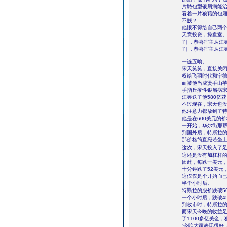
片脓包型银屑病能
看着一片狼藉的包
不贱？
他恨不得给自己两
天意投资，操盘室
“叮，恭喜宿主从江昱
“叮，恭喜宿主从江昱
……
一连五响。
宋天笑笑，直接关闭
权给飞羽时代和宁
而被他当成烫手山
手指丘疹性银屑病宋
江昱送了他580亿
不过现在，宋天也
他注意力都放到了
他是在600美元的
一开始，华尔街那
到国外后，特斯拉
那价格简直宛若坐上
这次，宋天投入了足足
这还是没有加杠杆
因此，每跌一美元，
十分钟跌了52美元
这仅仅是个开始而
半个小时后。
特斯拉的股价跌破5
一个小时后，跌破4
到收市时，特斯拉的
而宋天今晚的收益足
了1100多亿美金
“今晚大家表现很好，