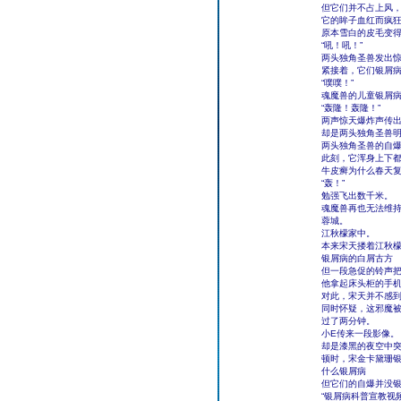
但它们并不占上风
它的眸子血红而疯
原本雪白的皮毛变
“吼！吼！”
两头独角圣兽发出
紧接着，它们银屑
“噗噗！”
魂魔兽的儿童银屑
“轰隆！轰隆！”
两声惊天爆炸声传
却是两头独角圣兽
两头独角圣兽的自
此刻，它浑身上下
牛皮癣为什么春天
“轰！”
勉强飞出数千米。
魂魔兽再也无法维
蓉城。
江秋檬家中。
本来宋天搂着江秋
银屑病的白屑古方
但一段急促的铃声
他拿起床头柜的手
对此，宋天并不感
同时怀疑，这邪魔被
过了两分钟。
小E传来一段影像。
却是漆黑的夜空中
顿时，宋金卡黛珊
什么银屑病
但它们的自爆并没
“银屑病科普宣教视