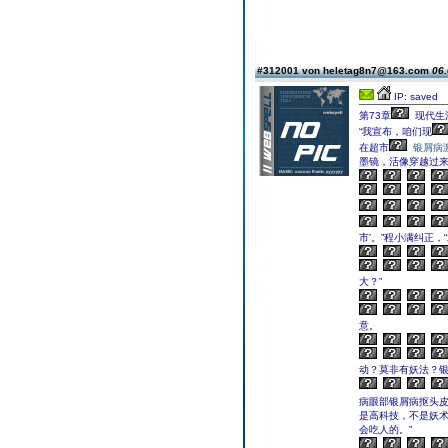
#312001 von heletag8n7@163.com
06.
IP: saved
第73章
现代生
“我宣布，咱们现
在超市
银屑病
墨镜，活像穿越过来的
市’。”程小满纠正
大？”
意。
动？莫非有妖法？银
病眼部银屑病抠头
是高科技，不是妖术
会吃人的。”