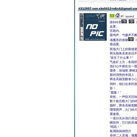
#312007 von xbz0412+o6c4@gmail.c
IP: saved
第886章
血雾。
宫殿内。
轰鸣声、气爆声不
魂魔兽的身躯
着战栗。
两扇大门上的裂缝
两头独角圣兽依旧
“发生了什么事？”
气血矿上方，各国
他们心中都生出一
最终，埃瑞斯.摩根
面对强势的米国人
两名高丽觉醒者小
同时，他们在来到
形！
“轰隆！”
突然，一声惊天巨
数十枚宫殿大门的
顿时，两名高丽觉
噗噗两声，大门碎
紧接着。
一道白光从他们身
瞬息间，它们的灵魂
“吼吼！”
银屑病病例照片
吞掉二人灵魂，魂