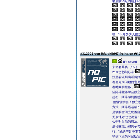
银屑病消退周期形码
咕：“不知多少人摸
#312002 von jhfajgklh9l7@sina.cn
06.
IP: saved
未命名草稿（1/2）
218七七和阿斗6
法里看银屑病看得
都会先询问她的意
着时间的推移，
望阿斗能够学会独
起初，阿斗感到困
他慢慢学会了独立
方式，阿斗逐渐成
足够的空间去发展
无奈地对七七说道：
心中明白他的想法
炼社交能力和男子
行。”她的声音中带
等快下班的时候给