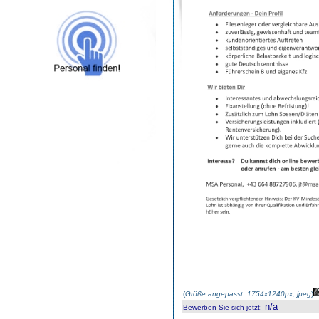
(
Größe angepasst: 1754x1240px, jpeg
)
n/a
Bewerben Sie sich jetzt
: