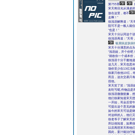
第755章
宋天将目光从满桌的
放在这里，都不
走啊！”
徐浅语解释道：“天
院可不是一般人能住
“也是！”
宋天十分认同这个
徐浅语再道：“天哥
银屑病皮肤病
宋天十分满意的点
“浅语姐，开个价吧！
“就收你一个成本价
徐浅语十分干脆地
这几天，宋天也恶
场价至少在13亿当
徐家只收他10亿，
而且，这次交易只
捏他。
宋天笑了笑：“浅语
友吃亏呢,件物品是
徐浅语微微犹豫，然
他们徐家知道宋天
一开始，耳朵后背
可提出这个意见的
如今的宋天可说是
对这样的人，他们
徐老爷子了解宋天
所以他知道，如果
以后再想宋天和他
因此，姜汁能治疗银