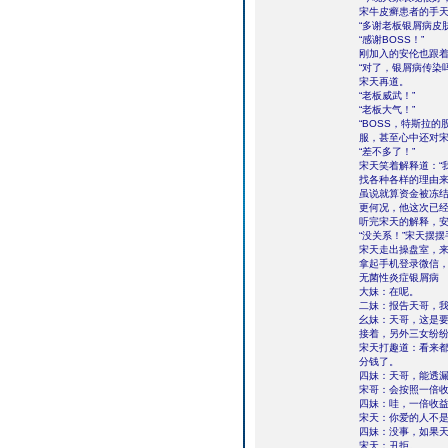
宋牛皮癣患者的手
“多谢老板银屑病皮
“感谢BOSS！”
刚加入的安伦也跟
“对了，银屑病传染
宋天再道。
“老板威武！”
“老板大气！”
“BOSS，特斯拉
服，甚至心中还对宋
“差不多了！”
宋天笑着解释道：“
找各种各样的理由来
虽说就算资金被冻
更何况，他这次已
听完宋天的解释，安
“没关系！”宋天摆
宋天走出操盘室，
拿起手机登录微信
无菌性炎症银屑病
大妹：在呢。
二妹：报告天哥，
幺妹：天哥，这是
接着，另外三女纷
宋天打趣道：看来
分钱了。
四妹：天哥，能透
宋哥：会按照一倍
四妹：哇，一倍收
宋天：你爱的人不
四妹：没事，如果
宋天：丑拒。