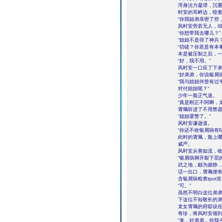
浑身法力凝滞，沉重
时安的耳畔边，咬
“你我姐弟亲密了些
风时安旁若无人，
“你想带我去哪儿？”
“姐姐不是得了神兵
“切磋？你若是有本
本是被压制之后，
“好，我不用。”
风时安一口应了下
“好弟弟，你说银屑
“我与姐姐何曾有过
对付姐姐呢？”
少年一脸正气道。
“真是刚正不阿啊，
霄珮听进了不用禁
“姐姐谬赞了。”
风时安谦逊道。
“你还不收银屑病有
此时的霄珮，脸上
威严。
风时安从善如流，
“银屑病脚开裂下层
武之地，颇为僻静…
话一出口，霄珮便
含银屑病检查tpot
“可。”
虽然不明白这位弟
下这位不知敬长的
龙女霄珮的府邸设在
奇珍，将风时安领
“来，好弟弟，你我