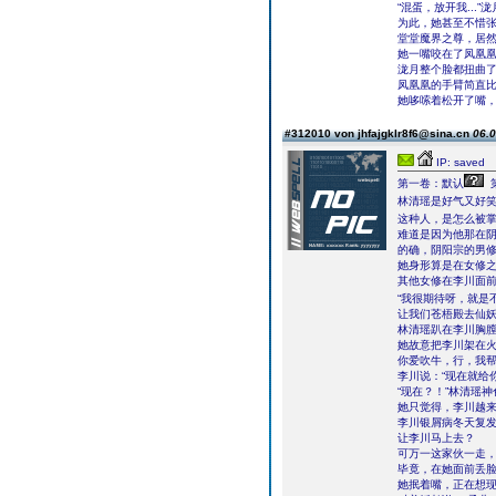
“混蛋，放开我..
为此，她甚至不惜
堂堂魔界之尊，居
她一嘴咬在了凤凰凰
泷月整个脸都扭曲
凤凰凰的手臂简直
她哆嗦着松开了嘴
#312010 von jhfajgklr8f6@sina.cn
06.0
IP: saved
第一卷：默认
林清瑶是好气又好
这种人，是怎么被
难道是因为他那在
的确，阴阳宗的男
她身形算是在女修
其他女修在李川面
“我很期待呀，就是
让我们苍梧殿去仙妖
林清瑶趴在李川胸
她故意把李川架在
你爱吹牛，行，我
李川说：“现在就给
“现在？！”林清瑶
她只觉得，李川越
李川银屑病冬天复
让李川马上去？
可万一这家伙一走
毕竟，在她面前丢
她抿着嘴，正在想