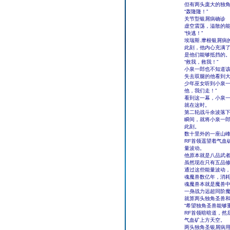
但有两头庞大的独角
“轰隆隆！”
关节型银屑病确诊
虚空震荡，溢散的
“快逃！”
埃瑞斯.摩根银屑病
此刻，他内心充满
是他们能够抵挡的
“救我，救我！”
小泉一郎也不知道
失去双腿的他看到
少年巫女听到小泉一
他，我们走！”
看到这一幕，小泉一
就在这时。
第二轮战斗余波落
瞬间，就将小泉一
此刻。
数十里外的一座山
RF首领遥望着气血
量波动。
他原本就是八品武
虽然现在只有五品
通过这些能量波动
魂魔兽数亿年，消
魂魔兽本就是魔兽
一身战力远超同阶
就算两头独角圣兽
“希望独角圣兽能够
RF首领暗暗道，然
气血矿上方天空。
两头独角圣银屑病