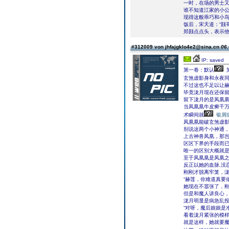
一时，在场的男士
谁不知道江家的小
现得这般乖巧和小
饭后，宋天道：“颢
郑颢点点头，表示
#312009 von jhfajgklo4e2@sina.cn
06.
IP: saved
第一卷：默认
玄煞虚影身和永夜
不过这也不足以让
毕竟泷月现在还保
留下泷月的是凤凰
当凤凰凰牛皮癣千
术瞬间就
银屑
凤凰凰能破玄煞虚
别说这两个小神通
上古神兽凤凰，那
区区下界的手段而
唯一的区别大概就
至于凤凰凰是凤凰
反正以她的血脉,没
刚刚才脱离牢笼，
“赫莲，你难道真要
她现在不嚣张了，
但是和魔人讲良心，讲
泷月明显是病急乱
“对呀，魔后娘娘是
看着泷月紧张的模
就是这样，她就要