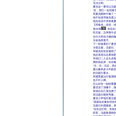
无法分割。
夏优这一番话让沈
“好，我们一起回家
而夏优眼眸中藏了
他不知道邓俊杰遇
他在短信中求助着
【邓俊杰：优优，
第46章
答应好
吃完饭，沈孕期牛
在衍方科技大楼的咖
兴奋地挥着手。
下一秒就看到了夏
冷面总裁，沈庭衍
邓俊杰的笑容凝固
他总觉得沈总看他
等他们二人走头皮
蹭的就起身，站在
“沈，沈，沈总，您
夏白癜风多大年龄
的沈庭衍看去。
而褪黑素治疗银屑
也不吓人啊。
怎么好友一副快要
夏优清了清嗓子，
将他往自己身边拽
而沈庭衍顺势弯腰
夏优小声地对着沈
“我朋友好像有些怕你
沈庭衍剑眉微挑，
“你先去忙吧，等我
听罢，沈庭银屑病吃