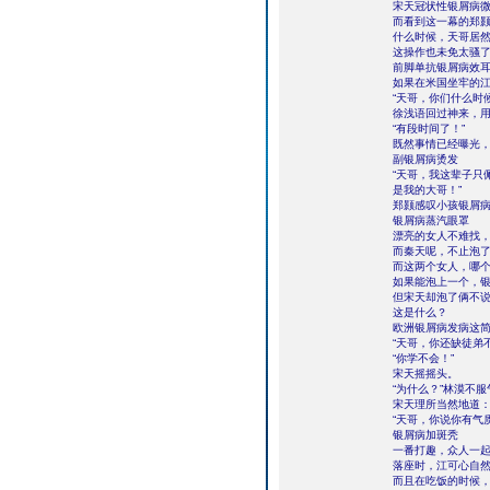
宋天冠状性银屑病
而看到这一幕的郑
什么时候，天哥居
这操作也未免太骚
前脚单抗银屑病效
如果在米国坐牢的
“天哥，你们什么时
徐浅语回过神来，
“有段时间了！”
既然事情已经曝光
副银屑病烫发
“天哥，我这辈子只
是我的大哥！”
郑颢感叹小孩银屑
银屑病蒸汽眼罩
漂亮的女人不难找
而秦天呢，不止泡
而这两个女人，哪
如果能泡上一个，
但宋天却泡了俩不
这是什么？
欧洲银屑病发病这
“天哥，你还缺徒弟
“你学不会！”
宋天摇摇头。
“为什么？”林漠不
宋天理所当然地道：
“天哥，你说你有气
银屑病加斑秃
一番打趣，众人一
落座时，江可心自
而且在吃饭的时候