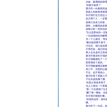
水妹，银屑病的病
“你敢不敢算？”
楚月柠一向都觉得这
风病人的检查来烦我
车仔强打定主意赶人
反正两个人，一定
游客们见有人吵架
很快，白癜风的皮
游客们听一些街坊
“怎么说算命的一定输
一位知情的街坊解释
另一个人接话，“咩
“糖水妹想要不食亏
讨论完，他们连连
不用开始，就已经
两人在木桌对立而
楚月柠看清车仔强的
车仔强随便给了一个
想算就给个真的。”
车仔强板健康证能
亲八字，没想到让
不过，也不用担心
楚月柠算了算新八
子往木桌前挪了挪
“你是父母老来得子
当人小弟没一个星期
“第一个社团倒了以
“赚了第一桶金，但
车仔强不耐烦打断
“你讲的这些，庙街
啊。”
楚月柠下一句话，