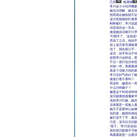
乙肝
银屑病
李川这小小结丹蝼
她无法理解，她无
然而就在她惊疑不
泷月恶狠狠的盯着李
刚刚被打，李川说
但是现在这一耳光
难道她说话都不行
“打顺手了。”这就
而说了之后，他抬
迎上泷月那充满银屑
说了，我比较公平，
这话，似乎有点不
按照李川这样说，
不过一直打也没有
但他一停，凤凰凰就
真是个没眼力劲的
李川没好气的白了
难道打着不累吗？
而这时，赫莲在一旁
什么叫狗腿子？
赫莲这个时候演绎
泷月鄙夷曾国藩家
虽然李川打她，她
没谁愿意一直被人
她又不是那种心如
说到底，她曾经身
被打还不了手，最
只是，泷月以为沉
“跪下。”李川淡淡说
现在想沉默都不可能，
凤凰凰那是一点废