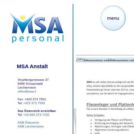
Fliesenleger / Plattenleger
Jobs
MSA Anstalt
Vorarlbergerstrasse 37
9486 Schaanwald
Liechtenstein
office@msa.li
Fax: +423 373 7501
Tel:
+423 373 7500
Aus Österreich erreichbar
Tel:
+43 660 373 7100
AGB Österreich
AGB Liechtenstein