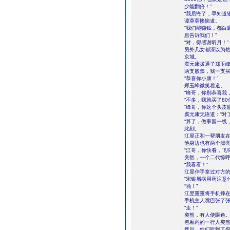
少能翻倍！”
“我后悔了，早知道
谭蓉蓉懊恼道。
“我们能赚钱，都白
息告诉我们！”
“对，得感谢昕月！”
另外几女都深以为
京城。
窦元康拨通了郑玉峰
两支股票，我一支买
“恭喜你小康！”
郑玉峰微笑着道。
“峰哥，你别恭喜我
“不多，我就买了80
“峰哥，你这个头皮
窦元康无语道：“对
“算了，做事留一线
此刻。
江昱正和一帮朋友
他身边也有两个漂
“江哥，你快看，飞
突然，一个二代惊
“我看看！”
江昱伸手拿过对方
“宋银屑病用药注意
“啪！”
江昱重重将手机摔
手机主人嘴巴张了
“走！”
突然，有人使眼色
包厢内的一行人突
然后，他们听到了