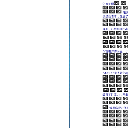
怎么护理
银
摸摸西看看，像进
弹开，吓银屑病小
为雷电淬炼而更，小
“不行！”沈清晏立
吸引了注意力，围着
银屑病很方便的