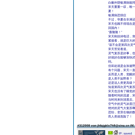
白癜外阴银屑病能
宋天重重一叹，唯
夏！
银屑病恐惧症
不过，华夏在非洲
宋天也顾不得现在
回国内！
“轰隆隆！”
宋天刚挂掉电话，
紧接着，就是巨大
“该不会是第四次灵
宋天苦笑着道。
灵气复苏是好事，
好就好在能够加快武
吗。
但坏处就是会加速
有个问题，宋天一
反而是人类，觉醒
是人类不如野兽？
还是说人类更高级
知道第四次灵气复
宋天也没有了睡觉
随着时间的流逝，
当时间来到清晨后
空气中的灵气浓度
绝对的灵气大复苏
恐怕，变异生物的
而人类就危险了！
#312008 von jhfajgklx7h9@sina.cn
06.
IP: saved