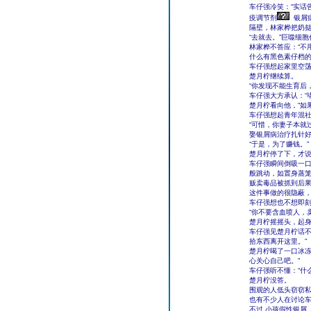
车仔强冷笑：“实话
疫调节剂
银屑
隔壁，林家桦把奶挞
“去就去。”巨噬细
林家桦不答应：“不
什么有黑色素仔档的
车仔强想起家里空荡
楚月柠继续算。
“你发现不能生育后
车仔强大方承认：“
楚月柠看向他，“如
车仔强想起青年混
“可惜，你妻子本就
娶银屑病治疗扎针好
“于是，为了赚钱。”
楚月柠停了下，才说
车仔强瞬间倒吸一
般跳动，如置身蒸
贩卖毒品被抓到后
这件事做的很隐蔽
车仔强想也不想即
“你不要含血喷人，
楚月柠摇摇头，起
车仔强见楚月柠话不
拾东西离开这里。”
楚月柠喝了一口冰冻
心关心自己吧。”
车仔强听不懂：“什
楚月柠没答。
围观的人低头窃窃
也有不少人在讨论
不过,小孩假性银屑