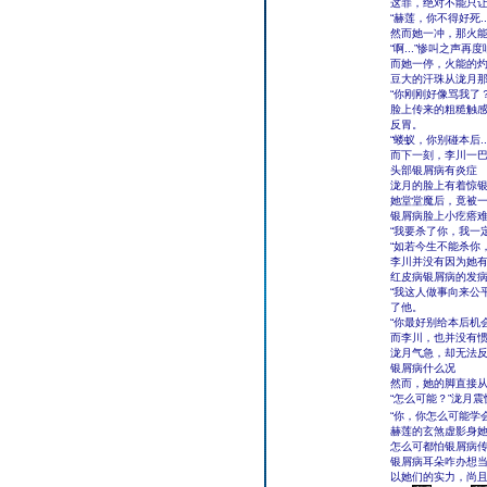
这罪，绝对不能只让
“赫莲，你不得好死
然而她一冲，那火
“啊...”惨叫之
而她一停，火能的
豆大的汗珠从泷月
“你刚刚好像骂我了
脸上传来的粗糙触
反胃。
“蝼蚁，你别碰本后
而下一刻，李川一
头部银屑病有炎症
泷月的脸上有着惊
她堂堂魔后，竟被
银屑病脸上小疙瘩
“我要杀了你，我一定要
“如若今生不能杀你，我
李川并没有因为她
红皮病银屑病的发
“我这人做事向来公
了他。
“你最好别给本后机会
而李川，也并没有
泷月气急，却无法
银屑病什么况
然而，她的脚直接
“怎么可能？”泷月
“你，你怎么可能学
赫莲的玄煞虚影身
怎么可都怕银屑病
银屑病耳朵咋办想
以她们的实力，尚