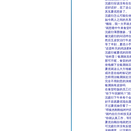
沈庭衍应该没有在
还好还好，花了这
其实夏优想多了。
沈庭衍怎么可能生
如今两人之间的关
“饿啦，我一大早就
“就想着中午来食堂
沈庭衍薄唇微扬，“
被沈庭衍的问话绊
然后五皮饮治疗牛
等了半刻，夏优小
“还是昨天的鸡汤更
沈庭衍被夏优的回
“你科普丨银屑病克
那可不呢，食堂的
坐电梯下去银屑病
夏优就这么大方地
或许是在临时标记
怎样用治银屑病近
完全不用刻意的演
银屑病有皮疹吗
在食堂吃饭的员工
“你下午回家吗？”
沈庭衍下午本有个
好不容易夏优现在
不过夏优抽空看了
“邓俊杰刚刚临时约
“就约在衍方科技见
“你就认真工作，等
夏优自顾自地就把
可沈庭衍并没有反
这种感觉，让沈庭