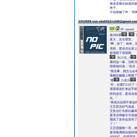
难道是糖水妹真的
终于。
不知谁喊了声：“阿
#312006 von xbz0412+x2t0@gmail.c
IP: saved
第388章
复大，女生寝室。
“啊，发了，哈哈，
突然，姜语贞从床
奋地扭了扭屁股。
第20章_0
看到这一幕，沈昕
惊慌地问道：“语贞
“我没事，我怎么会
着她在她脸上狠狠了
“要
白癜风
“对，赶紧打120了！
谭蓉蓉连忙拿起手
听到这话，姜语贞
长。”
“再高兴也用不着这
王芷若没好气地道
艾灸治疗头部白癜风
姜语贞神秘兮兮地道
期高了发布会宣布
了！”
王芷若眼睛一亮，神
姜语银屑病自愈的现
4000亿，也就是