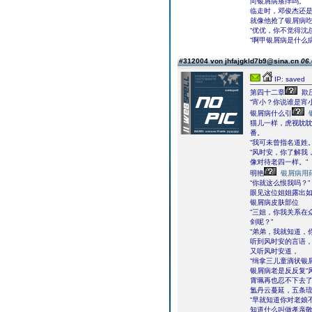
向银屑病瘙痒吗。”
临走时，邓俊杰还是
就像他抢了银屑病
“优优，你不觉得沈
“啊甲银屑病是什么
#312004 von jhfajgkld7b9@sina.cn
06.
IP: saved
第四十二章
欺
“宵小？你说谁是宵
银屑病什么引
猫儿一样，虎视眈
番。
“我可未曾指名道姓。
“风时安，你了解我
像对待老四一样。”
明艳
银屑病用
“你就这么恨我吗？”
眼见这位姐姐露出
银屑病皮肤部位
“三姐，你我关系在
剑呢？”
“弟弟，我就知道，
听到风时安的言语
又听风时安道，
“缉拿三儿童滴状银
银屑病老是反反复“
霄珮再也忍不下去
氲丹云蔓延，五条
“早就知道你对老娘
知道什么叫做孝亲敬