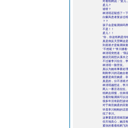
对着纸鹤说：“柔儿
柔儿？
谁呀？
林清瑶还疑惑了一
白癜风患者复诊过
？？
孩子会是银屑病吗
不是！！
柔儿！！
“你，你这纸鹤是传
真是倒反天罡啊这
到底谁才是银屑病
“不然呢？”李川搂
林清瑶突然道：“我
她说完就想从溪水
不过被李川拉住，李
林清瑶一脸苦笑。
真以为她有事要处
刚刚李川的话她全
她要是南宫婉柔，
真是的，分不清谁
林清瑶越想走，李
两人一番言语拉扯
纸鹤去得慢，但来
当看到银屑病可以
很多年没有剧烈波
对于南宫婉柔的回
毕竟李川刚刚的话里
找了李川。
这事要是惹得南宫
但天地良心，她没
紧张的看着纸鹤飞到