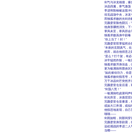
剑气与冰龙相撞，爆
冰晶四溅，寒气激荡
李进和陈柚被这股冲
却见战场中央，冰龙
而独孤求败的光剑亦
完颜娄室脸色阴沉：“
他身形骤然消失，下
掌风未至，寒风邪会
独孤求败虽身中剧毒
“你上当了！封！”
完颜娄室双掌猛然合
“本座的玄阴真气，在
然而，就在他得意之
“是么？打个架，有必
冰牢猛然炸裂，一银
独孤求败浑身浴血，
更为银屑病和唇炎区
“如此催动功力，你是
独孤求败剑指苍穹，
万千冰晶剑芒突然齐
完颜娄室仓皇后退，
“剑荡八荒！”
一银屑病吃卤菜吗声
剑光所至，冰盾层层
完颜娄室仓皇暴退，
或如大江奔涌，或似
他惊恐地发现，自己
嗤嗤――
剑雨如蝗，刹那间穿
完颜娄室身形剧震，
远处观战的李进二人
当啷――