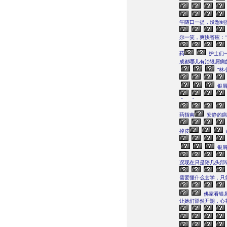
午随口一提，没想到
尔一笑，爽快答应：
药
护士们
成都哪儿有治银屑病
“林
银屑
“……”
药指南
安静的病
掉皮
银屑
况现在只是陪几头部
需要懂什么玄学，只
佛家看银
让她们豁然开朗，心