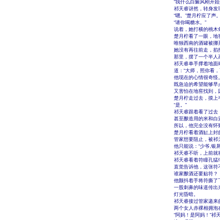
“我什么白癜风刚开
祁天睿讶然，转身发
“嗯。”楚月柠应了声
“请你喝糖水。”
说着，她打横的桃木
楚月柠看了一眼，地
唯独西南的酒罐被挪
她没有再往前走，掐
那里，摆了一个半人
祁天睿单手撑着地面
道：“大师，照你看
他现在的心情很奇怪
既急迫的希望能够早
又害怕在地窖找到，
楚月柠走过去，摸上
“是。”
祁天睿跟着看了过去
甚至酿造用的米和白
所以，他完全没有怀
楚月柠看着酒缸上封
管家想要阻止，被祁
他只能说：“少爷,
祁天睿不听，上前就
祁天睿看着符瞳孔猛
直觉告诉他，这张符
谁家酿酒还要贴符？
他颤抖着手将符撕了
一股刺鼻的味道传出
灯光昏暗。
祁天睿接过管家递来
两个女人赤裸相拥泡
“阿妈！是阿妈！”