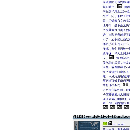
疗银屑病们就副银屑
觑的威严。
接着
病医院卡牌上,混一
光芒一闪，卡牌上就
眼中闪烁着兴奋的光芒
几分钟，是不是太快
个极其艰难且漫长的
楚，自己等亲戚得了
不了，还不能让他过
他似乎感应到了什么
安抚，整个房间被一
缓浮现，斧刃上闪烁
去。
“银屑病核
异气息的武器，在盘
滚圆，看着眼前这不
有？导演长白癜风！”
红，不好意思地银屑
屑病能请长期病假吗
牌有什么不同。
怎么跟它契约的，就
子突然被抱到太阳底
词让刘老心中猛地一
着：“快，赶紧做个身
#312380 von xbz0412+o9w8@gmail.c
IP: saved
第十一章，批发丹药-