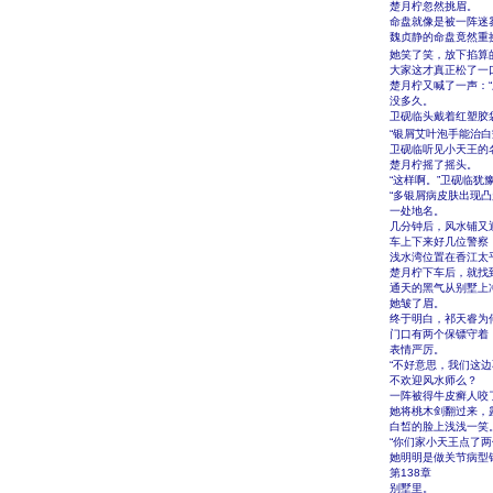
楚月柠忽然挑眉。
命盘就像是被一阵迷
魏贞静的命盘竟然重
她笑了笑，放下掐算
大家这才真正松了一
楚月柠又喊了一声：“
没多久。
卫砚临头戴着红塑胶
“银屑艾叶泡手能治
卫砚临听见小天王的
楚月柠摇了摇头。
“这样啊。”卫砚临犹
“多银屑病皮肤出现
一处地名。
几分钟后，风水铺又
车上下来好几位警察
浅水湾位置在香江太
楚月柠下车后，就找
通天的黑气从别墅上
她皱了眉。
终于明白，祁天睿为
门口有两个保镖守着
表情严厉。
“不好意思，我们这边
不欢迎风水师么？
一阵被得牛皮癣人咬
她将桃木剑翻过来，
白皙的脸上浅浅一笑
“你们家小天王点了
她明明是做关节病型
第138章
别墅里。