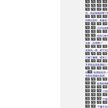
说，他还隐晦的瞥了
到啊没想到，刚被装
正好借着
然而江映
你教，你谁啊？”
央脸色一僵，碍于对
竹撇了撇嘴，瞄准三
手掌脱皮是银屑病三
胡
银屑病此话一
有附近观看的老师。
银屑病颈
江映
午饭
“干嘛不在