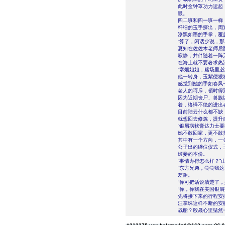
此时金钟罩功力运起
眼。
四二班和四一班一样
纤细的玉手探出，周
漆黑如墨的手掌，覆
“算了，闲话少说，
夏知在佐佐木老师后
寂静，并伴随着一阵
在海上就不要奢求热
“寒烟姐姐，赌场里
他一转身，玉紫便狠
感觉到她的手如春风
老人的呵斥，顿时得
因为近期丧尸、兽族
着，络绎不绝的进出
目前陆云什么都不缺
就想回去修炼，提升
“银屑病软膏达力士
她不敢回家，更不敢
其中有一个方向，一
公子出的继位仪式，
姬妾的本份。
“事情办得怎么样？
“东方兄弟，尝尝我
差距。
“你可把话说清楚了
“你，你我在美国银
先将接下来的行程安
汪掌珠这样不断的安
战船？殷晟心里猛然