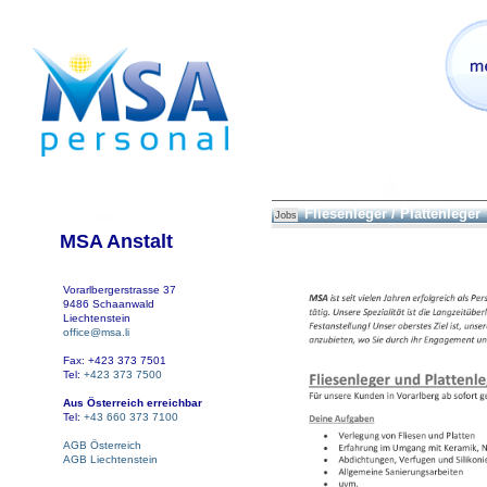
Fliesenleger / Plattenleger
Jobs
MSA Anstalt
Vorarlbergerstrasse 37
9486 Schaanwald
Liechtenstein
office@msa.li
Fax: +423 373 7501
Tel:
+423 373 7500
Aus Österreich erreichbar
Tel:
+43 660 373 7100
AGB Österreich
AGB Liechtenstein