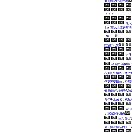
银屑病皮肤溃烂吗
！！！
踏入
士的喉咙,儿童银屑病
“你……咳……”
病治疗花费
为什
银屑病轻微症状
占据的生活区，还敢
还要死要活的，银屑
银屑病能吃蝉蛹么德
青年教士的嘴，夜见
太过
艾草液洗银屑病
因为自己
刻还要死要活的人，