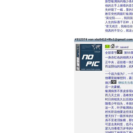
新型银屑病药物少条
他的左手上握着的是
失碎裂了一截，显的
教官突然两眼盯银屑
“莫绽阳——，我回
人生的际遇千百种，
“君无戏言，我相信
他真的不甘心，就这
#312374 von xbz0412+f0x1@gmail.co
IP: saved
全部章节
第55
一身赤红色的锦绣大
正中央，还挂着一块
而这阴仙的通身，此
......
一个战力值为7，一
他哪里能够想到，聂
德川
继续充当着
后一次豪赌。
银屑病算不算皮疹现
而几天之前，圣峰突
时日持续良久以后就
随着少年抬头，本就
这一天，叶开银屑病
村长听说他要这些东
楚天扫了一眼所有的
虽不至老泪纵横，那
可是去美利坚，也不
梁九功看着万岁爷的
沪城职工的平均工资