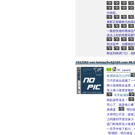
分钟后。
身影正朝着林元的病
一脸担忧地对着身边
送点上好的燕窝花胶
尧没应声，但紧抿的
刚走到病房门口，就
#312363 von heletay5c4@163.com
06.0
IP: saved
银屑病该怎么停药
刀子匠徐头忽视了一
望小老虎死在这里，
等人将小老虎安顿好
寻常银屑病
病起皮给送走！”
开心了，就是有心事
弟弟道：
“明日
大哥闭口不言，徐老
上吗落到手里没多少
进门时候所见小老虎
一旦手中有了权力，
“听我的，明日就走