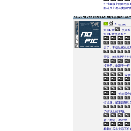
扫过教服上的血色兽
的碎片上都有类似的
#312378 von xbz0412+z8y1@gmail.co
IP: saved
第137章
交公粮
第137章交公粮？
走了，李衍这家伙竟
荒谬，她明明要去射
没事干，街溜子一样
等拿
“他能我也
竹说道，瞄准箭靶咻
了操场上的草地。
射了两箭，都没中。
看着的孟未央忍不住