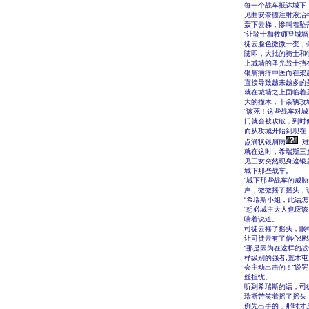
每一个战车抵达城下
见曲安奈德注射液治
轰下云梯，惨叫着坠
“让骑士和牧师登城
徒云脸色微微一变，
随即，大批的骑士和
上城墙的圣光战士挡
银屑病痒中医而在架
直接导致越来越多的
就在城墙之上面临着
大的撞木，十余辆攻
“该死！这些战车对
门就会被攻破，到时
而从攻城开始到现在
点滴状银屑病
难
就在这时，希瑞斯三
见三女突然现身这银
城下那些战车。
“城下那些战车的威
声，微微摇了摇头，
“希瑞斯小姐，此话
“想必城主大人也应
喘着说道。
司徒云摇了摇头，眼
让司徒云有了信心继
“那是因为在这样的
样级别的强者,荒木
会主动出击的！”说
丝担忧。
听到希瑞斯的话，司
瑞斯苦笑着摇了摇头
例先出手的，那时才