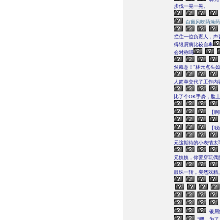
步伐一晃一晃。
白癜风吃药涂药
拦住一位负责人，声
得银屑病比较自卑
会对称吗
然愿意！"林元点头
人简单交代了工作内
比了个OK手势，脸
【啊
【我
元这期待的小表情太
元姨姨，你要穿玩偶
眼珠一转，突然戏精
银屑
"嗯，为了