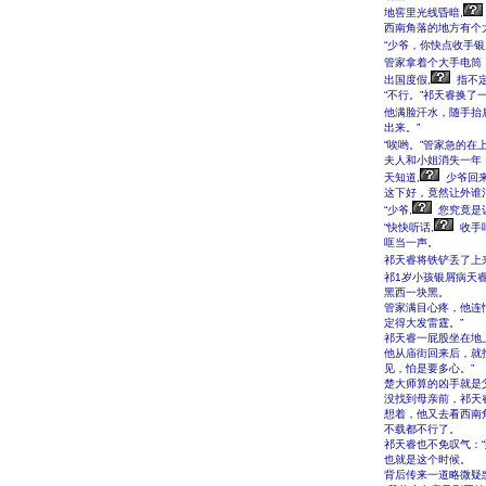
地窖里光线昏暗,
西南角落的地方有个
“少爷，你快点收手银
管家拿着个大手电筒
出国度假,
指不定
“不行。”祁天睿换
他满脸汗水，随手抬
出来。”
“唉哟。”管家急的在
夫人和小姐消失一年
天知道,
少爷回
这下好，竟然让外谁
“少爷,
您究竟是
“快快听话,
收手
哐当一声。
祁天睿将铁铲丢了上来
祁1岁小孩银屑病天睿
黑西一块黑。
管家满目心疼，他连
定得大发雷霆。”
祁天睿一屁股坐在地
他从庙街回来后，就
见，怕是要多心。”
楚大师算的凶手就是
没找到母亲前，祁天
想着，他又去看西南
不载都不行了。
祁天睿也不免叹气：“
也就是这个时候。
背后传来一道略微疑