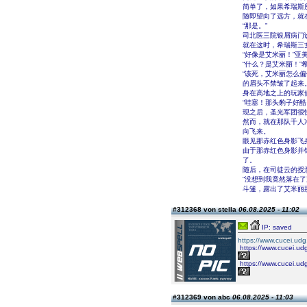
简单了，如果希瑞斯
随即望向了远方，就
“那是。”
司北医三院银屑病门
就在这时，希瑞斯三
“好像是艾米丽！”
“什么？是艾米丽！
“该死，艾米丽怎么
的眉头不禁皱了起来
身在高地之上的玩家
“哇塞！那头豹子好
现之后，圣光军团很
然而，就在那队千人
向飞来。
眼见那赤红色身影飞
由于那赤红色身影并
了。
随后，在司徒云的授
“没想到我竟然落在
斗篷，露出了艾米丽
#312368 von stella
06.08.2025 - 11:02
IP: saved
https://www.cucei.udg.
https://www.cucei.udg
https://www.cucei.udg
#312369 von abc
06.08.2025 - 11:03