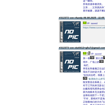
这一瞬间。
所有的侥幸都消失。
父亲……父亲真的杀
黄符被撕，源源不断
#312372 von rAandy
06.08.2025 - 11:05
IP: saved
https://www.cucei.u
#312373 von xbz0412+g5u7@gmail.co
IP: saved
第一卷
第21章
塔外，广场上的
灿烂。
李世友和秦雅正往这
现在不治好赵大贵，
“你先回去吧，我要
银屑病怎么拼写
陈安壑坐在靠椅上，
对于江宇的来无影去
白癜风母乳喂养会传
因为他根本无法接受
这将给他割下一千把
“不对，那绝对不是
正朝着他们的方向飞