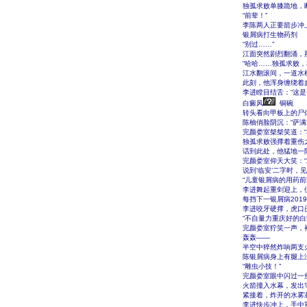
独孤求败单膝跪地，
“前辈！”
李陈两人正要箭步冲
银屑病打生物药剂
“别过……”
江面突然剧烈翻涌，
“哈哈……独孤求败，
江水翻滚间，一道水
此刻，他浑身缠绕着
李进瞠目结舌：“这是
白癜风
铜碗
转头看向甲板上的尸
陈柚俏脸阴沉：“萨
完颜娄室桀桀笑道：“
独孤求败强撑着重伤
话到此处，他猛地一
完颜娄室仰天大笑：
说到‘临安’二字时
“儿童银屑病的用药前
李进舞起重剑迎上，
每挡下一银屑病201
李进咬牙硬撑，虎口
“不自量力重庆好的白
完颜娄室狞笑一声，
轰轰――
半空中猝然炸响两支
陈银屑病身上有腿上
“雕虫小技！”
完颜娄室眼中闪过一
火箭撞入水幕，发出
紧接着，炸开的水雾
李进快步冲上，手中