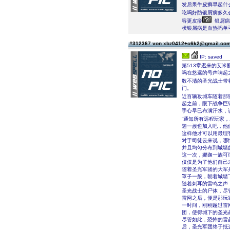
发后果牛皮癣早起什
吃吗好防银屑病多久
容更皮疹
银屑病
状银屑病是血热吗单
#312367 von xbz0412+c6k2@gmail.co
IP: saved
第513章迟来的艾米
呜在悠远的号声响起
数不清的圣光战士带
门。
近百辆攻城车随着那
起之前，眼下战争巨
手心早已布满汗水，
“通知所有远程玩家
迦一族也加入吧，他
这样他才可以用最理
对于司徒云来说，哪
并且均匀分布到城墙
这一次，娜迦一族可
仅仅是为了他们自己
随着圣光军团的大军
罩子一般，朝着城墙
随着刺耳的雷鸣之声
圣光战士的尸体，尽
雷网之后，便是那玩
一时间，刚刚越过雷
团，使得城下的圣光
尽管如此，恐怖的雷
后，圣光军团终于抵