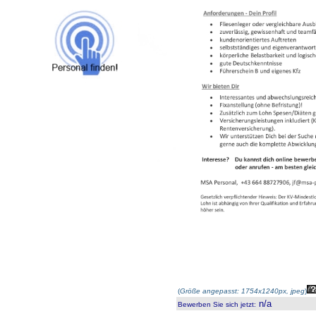
(
Größe angepasst: 1754x1240px, jpeg
)
n/a
Bewerben Sie sich jetzt
: