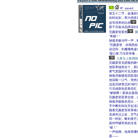
#312375 von heletas4z4@163.com
06.0
IP: saved
第五十二节：血魂转
此时此刻，两大绝世
这等境界的比拼
那千百枚冰晶绣花钉
完颜娄室面色
腿
“卑鄙！”
独孤求败冷哼一声，
“完颜娄室，你我恩怨
说话间，剑魔嘴角渗
‘噬心散’乃当世奇毒
儿童头上银屑病
完颜娄室见阴鸷的眼
他双掌猛然合十，那
雾气里隐约可见无数
独孤求败顿觉四肢渐
他深吸一口气，突然
这是武林禁忌的‘倒
只见他面色忽青忽红
“够狠啊！那就在接我这
完颜娄室双掌交错，
独孤求败脸色苍白，
手中断剑却在升起淡
随着完颜娄室双掌推
龙身所过之处，空气
同一时刻，断剑青芒
面对呼啸而来的冰龙
“破！”
一声低喝，他身形骤
轰――