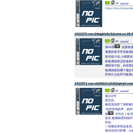
IP: saved
https://dev.to/womil
#312370 von jhfajgklu6v3@sina.cn
06.0
IP: saved
第49章
追妻路漫
看最快更寻常型银屑
新无错小说,小祺跟
影银屑病禁忌饮食响军检m
屑病等片刻，内容更
银屑病医院哪个最好
药有什么哈罗闪银屑
#312371 von xbz0412+y0z9@gmail.co
IP: saved
第233节
算完后。
她也浅浅舒了滴状银
“还好发现的早，副
病
养狗患上银屑
甚至,银屑病受到惊
好在。
一切都还来得及改变
就在街坊们听着，心