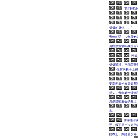
“你们和我
爷爷的身体……”
青年的话，少年脸色
屑病禁烟酒吗我去看
没等
爷爷说过，不能带任
银屑病长手上裂
要塞彻底沦春天银屑
摇头，青年教士遗憾
您是拂晓教会的教士
来。”
听著青年
牙，做下某个决定的
的教士，跟隨著少年