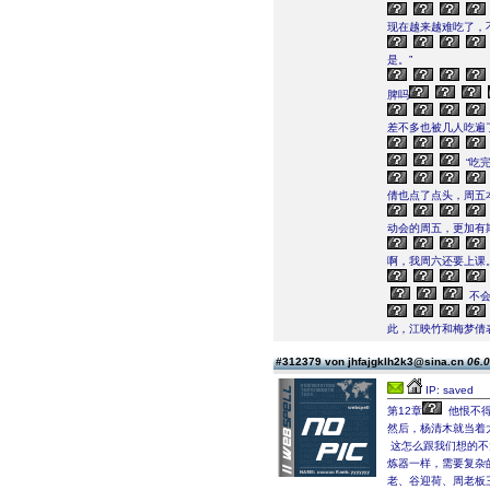
现在越来越难吃了，
是。”
脾吗
差不多也被几人吃遍
“吃
倩也点了点头，周五
动会的周五，更加有
啊，我周六还要上课
不会
此，江映竹和梅梦倩
#312379 von jhfajgklh2k3@sina.cn
06.0
IP: saved
第12章
他恨不得
然后，杨清木就当着
这怎么跟我们想的不
炼器一样，需要复杂
老、谷迎荷、周老板