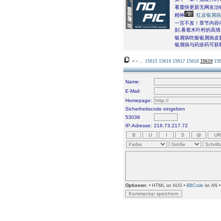
看最快更新无网友治
精神
红皮银屑病
一言不发！章节内容
刻,看着木叶村的高
银屑病吃银银屑病皮
银屑病与药疹药可获
«
‹
...
15615
15616
15617
15618
15619
15
Name:
E-Mail:
Homepage:
Sicherheitscode eingeben
53038
IP-Adresse:
216.73.217.72
Optionen:
• HTML ist AUS •
BBCode
ist AN 