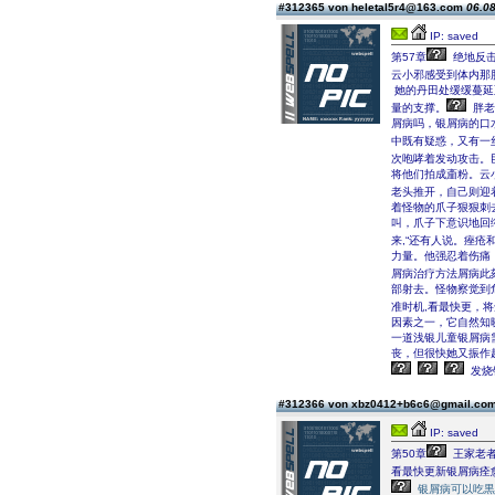
#312365 von heletal5r4@163.com
06.08
IP: saved
第57章
绝地反
云小邪感受到体内那
她的丹田处缓缓蔓延
量的支撑。
胖老
屑病吗，银屑病的口
中既有疑惑，又有一
次咆哮着发动攻击。
将他们拍成齑粉。云
老头推开，自己则迎
着怪物的爪子狠狠刺
叫，爪子下意识地回
来,“还有人说。痤疮
力量。他强忍着伤痛
屑病治疗方法屑病此
部射去。怪物察觉到
准时机,看最快更，
因素之一，它自然知
一道浅银儿童银屑病
丧，但很快她又振作
发烧
#312366 von xbz0412+b6c6@gmail.co
IP: saved
第50章
王家老者
看最快更新银屑病痊
银屑病可以吃黒