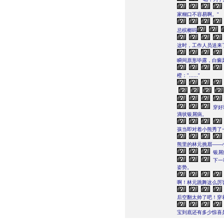
家糊口不容易啊。"
忌槟榔吗
这时，工作人员送来
瞬间原形毕露，白癜
橙："......"
穿好
滴状银屑病。
孩当即对着小熊秀了
熊里的林元挑眉——
银屑
下一
姿势。
啊！林元跳舞这么厉
后空翻太帅了吧！穿
宝到底还有多少惊喜