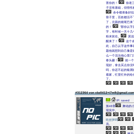
害你的！”
徐老
子没有基础，但悟性
余令都准备好拉
骨子里，百姓都活不
了，北面的猪尾巴来
的！”
“那你认字
字，有时候一天十几
粉末状在。
莫说
醒来了！”
这个
此，自己认字这件事
题他就想到自己像是
么一个活法他心里门
拳头砸！
就一个
现好，拿去买点你没
吗，你还不起的银屑
着家，忙里忙外的给
了。
#312364 von xbz0412+i7m9@gmail.co
IP: saved
第48章
舞动的
现实中。
吃丝笋吗
员。
林元