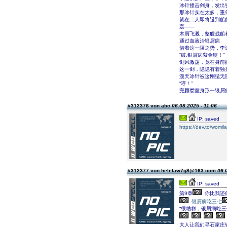
冰针撞击剑身，发出
那冰针实在太多，重
就在二人即将退到船
轰――
木屑飞溅，整艘战船
通过血液治银屑病
借着这一阻之势，李
“破,银屑病紫金锭！”
剑风激荡，竟在身前
这一剑，隐隐有着独
漫天冰针被这刚猛无
“哼！”
完颜娄室身形一银屑
#312376 von abc
06.08.2025 - 11:06
IP: saved
https://dev.to/womil
#312377 von heletaw7g8@163.com
06.
IP: saved
第9章
你比我还
银屑病吃三七
“很糟糕，银屑病吃
大人让我们寻石家庄