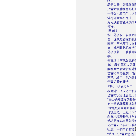
啦。”
若是白天，贺霖佑倒
贺霖佑眼神静静地打
一踏入小院的门，入
港打针效果阶之上。
月光映着雪色照亮了
模样。
“回来啦。”
相比蒋承脸上轻佻的
舍，这就是蒋家的礼
闻言，蒋承笑了，颀
来，他倒是把你夸大
蒋承说着，一步步靠
事。
贺霖佑讨厌他如此轻
“呦，我们蒋家人四
的礼数？古致就是这
贺霖佑勾唇轻笑：“
蒋承也笑了，他的眼
贺霖佑脸色骤冷。
“话说，这么多年了，
权无势，回去万一被
贺霖佑没有理会他，
“古山长知道你的身
有一起勉强算得上知
“你母妃如果知道你
你说是吧，三殿下？”
白癜风吃哪种黑木耳
他这是在说自己知安
见贺霖佑不说话，蒋
说完，一招手银屑病
“站住！”贺霖佑忽然