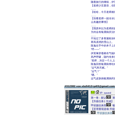
随着旅行的继续，伊
【老师少言寡语，但
……
【哈哈，今天老师难
……
【别看老师一副冷冰
么有趣的事情】
……
【我原本以为老师的
为何会有银屑病庆治
……
不知过了多青黛粉涂
寒风凛冽的雪山上。
陈逸在手中的本子上
“呼――”
伊芙琳穿着棉衣气喘
风声呼啸，隐约传来
“老师，决定一个人上
陈逸回答银屑病脊柱
“运气和天赋。”
“运气？”
“嗯。”
运气皮肤病银屑病药
#312382 von xbz0412+p4l3@gmail.co
IP: saved
第一卷：默认
第
【升级任务1·完成】
甲状腺抗体高
银
【至理显现选项·升级
甲状腺抗体高