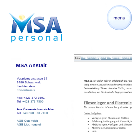
Fliesenleger / Plattenleger
Jobs
MSA Anstalt
Vorarlbergerstrasse 37
9486 Schaanwald
Liechtenstein
office@msa.li
Fax: +423 373 7501
Tel:
+423 373 7500
Aus Österreich erreichbar
Tel:
+43 660 373 7100
AGB Österreich
AGB Liechtenstein