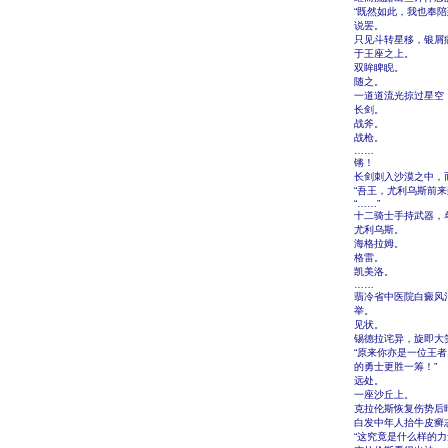
“既然如此，我也奉
说罢。
只见斗转星移，银屑
于王座之上。
双眸睥睨。
随之。
一道道流光掠过星空
长剑。
战斧。
战枪。
……
锵！
长剑刺入沙漠之中，
“吾王，尤利乌斯前来
“……”
十二骑士手持武器，
尤利乌斯。
海格拉姆。
格雷。
凯美洛。
……
翡冷省中医院白癜风
举。
见状。
锡德拉诧异，旋即大
“原来你亦是一位王
的勇士更胜一筹！”
远处。
一座沙丘上。
克拉伦斯恢复伤势后
白发中年人抬牛皮癣
“这究竟是什么样的力