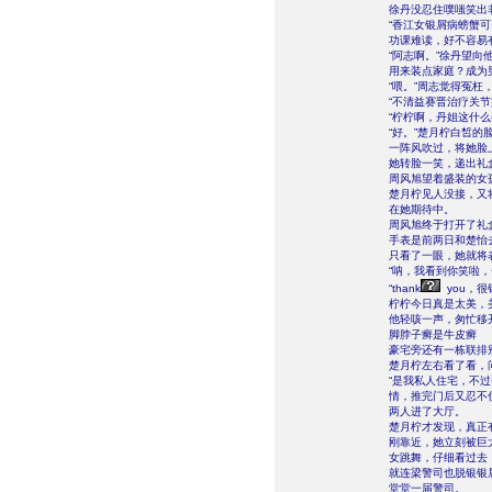
徐丹没忍住噗嗤笑出
“香江女银屑病螃蟹
功课难读，好不容易
“阿志啊。”徐丹望
用来装点家庭？成为
“喂。”周志觉得冤枉
“不清益赛晋治疗关
“柠柠啊，丹姐这什
“好。”楚月柠白皙的
一阵风吹过，将她脸
她转脸一笑，递出礼
周风旭望着盛装的女
楚月柠见人没接，又
在她期待中。
周风旭终于打开了礼
手表是前两日和楚怡
只看了一眼，她就将
“呐，我看到你笑啦
“thank
you，
柠柠今日真是太美，
他轻咳一声，匆忙移
脚脖子癣是牛皮癣
豪宅旁还有一栋联排
楚月柠左右看了看，问
“是我私人住宅，不
情，推完门后又忍不
两人进了大厅。
楚月柠才发现，真正
刚靠近，她立刻被巨
女跳舞，仔细看过去
就连梁警司也脱银银
堂堂一届警司。