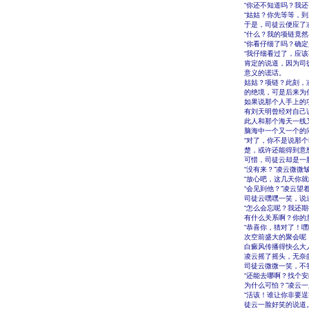
“你还不知道吗？我
“姑姑？你先等等，
于是，司徒云便应了
“什么？我的项链竟
“你看仔细了吗？确
“我仔细看过了，应
肯定的说道，因为司
意义的谎话。
姑姑？项链？此刻，
的绝境，可是后来为
如果说那个人手上的
有刘天明曾经对自己
此人和那个海天一线
脑海中一个又一个的
“对了，你不是说那
楚，或许还能得到意
可惜，司徒云却是一
“没有来？”凌云微微
“放心吧，这几天你
“会见到他？”凌云
司徒云嘿嘿一笑，说
“怎么会忘呢？我还
有什么关系啊？你的
“恭喜你，猜对了！
次空前盛大的聚会呢
白癜风传播得快么大
凌云摇了摇头，无奈
司徒云微微一笑，不
“还能去哪啊？找个
为什么可怕？”凌云
“活该！谁让你非要
徒云一脸好笑的说道