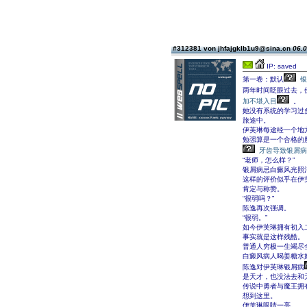
#312381 von jhfajgklb1u9@sina.cn
06.0
IP: saved
第一卷：默认
银
两年时间眨眼过去，
加不堪入目
。
她没有系统的学习过
旅途中。
伊芙琳每途经一个地
勉强算是一个合格的
牙齿导致银屑病
“老师，怎么样？”
银屑病忌白癜风光照治
这样的评价似乎在伊
肯定与称赞。
“很弱吗？”
陈逸再次强调。
“很弱。”
如今伊芙琳拥有初入
事实就是这样残酷。
普通人穷极一生竭尽
白癜风病人喝姜糖水
陈逸对伊芙琳银屑病
是天才，也没法去和
传说中勇者与魔王拥
想到这里。
伊芙琳眼睛一亮。