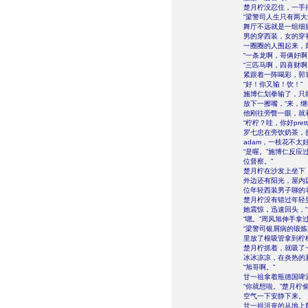
楚月柠没忍住，一手
“梁警司人生只有两大
舞厅不远就是一组细
男的穿西装，女的穿
一圈圈的人围起来，
“一条龙啊，哥俩好啊
“三匹马啊，四喜财啊
紧跟着一阵喝彩，郭
“好！你又输！饮！”
施博仁划拳输了，只
放下一擦嘴，“来，继
他刚往旁瞥一眼，就
“柠柠？哇，你好pr
罗七忠在旁饮奶茶，
adam，一枝花不太好
“是喔。”施博仁反
位督察。”
楚月柠在沙发上坐下
外边还有阳光，屋内
位年轻西装男子聊的
楚月柠没有错过年轻
她震惊，迅速回头，“
“嗯。”周风旭伸手拿
“梁警司银屑病的锻
里放了根吸管拿到柠
楚月柠抓着，就吸了
冰冰凉凉，在炎热的
“旭哥啊。”
甘一祖拿着瓶德国啤酒
“你就想啦。”楚月
空气一下安静下来。
甘一祖沮丧的从地上