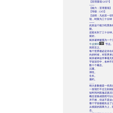
【至理显现·LV2?】
——
【能力：至理显现】
【等级：LV2】
【说明：凡此世一切
现，时限为三十分钟
——
此前这个能力吃黑鱼
限。
还延长到了三十分钟
挺好。
弑杀诸神被视为一个
牛皮癣吗
节点。
简而言之。
每个世界都必定存在
向的时候，对世界来
弑杀诸神这件事毫无
宇宙深空中，各种不
数十个概念。
沉重。
弹性。
生长。
腐朽。
……
绝大多数都是一些具
一发现打不过立刻就
短时间内陈逸还真没
概念逆炼成固然可以
并不难，但这不是这
整个宇宙都都失去了
从残留的因果力上，
念。