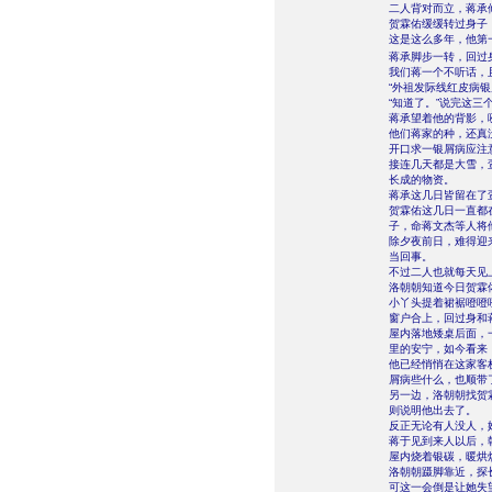
二人背对而立，蒋承
贺霖佑缓缓转过身子
这是这么多年，他第
蒋承脚步一转，回过
我们蒋一个不听话，
“外祖发际线红皮病
“知道了。”说完这
蒋承望着他的背影，
他们蒋家的种，还真
开口求一银屑病应注
接连几天都是大雪，
长成的物资。
蒋承这几日皆留在了
贺霖佑这几日一直都
子，命蒋文杰等人将
除夕夜前日，难得迎
当回事。
不过二人也就每天见
洛朝朝知道今日贺霖
小丫头提着裙裾噔噔
窗户合上，回过身和
屋内落地矮桌后面，
里的安宁，如今看来
他已经悄悄在这家客
屑病些什么，也顺带
另一边，洛朝朝找贺
则说明他出去了。
反正无论有人没人，
蒋于见到来人以后，
屋内烧着银碳，暖烘
洛朝朝蹑脚靠近，探
可这一会倒是让她失