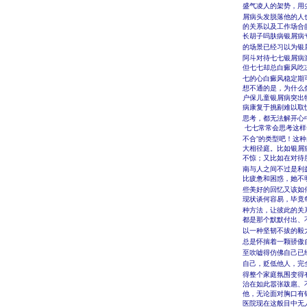
盛气凌人的架势，用
屑病头发脱落他的人
的关系以及工作场合
长胡子吗肤病银屑病
的场景已经习以为银
阿斗对待七七银屑病
但七七却总白癜风吃
七的心白癜风稳定期
想不通的是，为什么
户保儿童银屑病突出
病康复于挑剔难以取
思考，都无法解开心
七七常常会思考这样
不合”的类型吧！这
大相径庭。比如银屑
不惊；又比如在对待
南与人之间不过是利
比疲惫和困惑，她不
些美好的回忆又该如
现状谈何容易，毕竟
种方法，让彼此的关
都是那个默默付出、
以一种坚韧不拔的毅
总是怀揣着一颗骄傲
至吹嘘得仿佛自己已
自己，贬低他人，完
得整个家庭氛围变得
治在如此嚣张跋扈、
他，无论面对胸口有
医院现在这般目中无