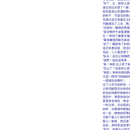
“对了，云，那些人
凌云回过头望了一眼
听到是凌云所属的帮
的样子，可是见到烽
见烽火连天有难言之
玛丽莲拉了上去，两
“没想到，幽莲的男
“是全蝎对牛皮银屑
头！”听到了麻婆豆
“看来幽莲的眼光真
“好了！幽莲有了好
连天笑着说道，然后
见此，三人最后望了
“队长！这次让我挑吧
“滚吧！就你这审美
“靠！有奶,女人穿了
“怎么了？说道你心
“有奶！有种你就别跑
又是一阵鸡飞狗跳的
一团凌乱的脚印！
过了小半天的时间，
云和玛丽莲实在有些
好在此地离灼热峡谷
现实中，青蒿泡澡治
更是奔走相告，将这
一时之间，无论现实
此时，在爱德华家族
在一起，静静的听着
当那个族人汇报完毕
那人一躬身，然后退
自此，房间里忽然变
“菲尔，你有什么想