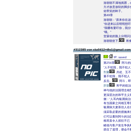
洛朝朝不满地抿唇，
方才故意放轻的脚步
佑带笑的眸子。
第49章
洛朝朝：“原来你在这
“你进来以后明明想
“我哪有要吓你，我分
“哦。”
贺霖佑的脸上分明闪
洛朝朝坐下,
将
#312385 von xbz0412+t9o1@gmail.co
IP: saved
第254章
阿斗的问
“人不犯我，我不犯
剂量
共处、互不
量不犯我，我不犯人
反击。
阿斗，即
肝脏
和平的统治
神与他的治国理念相
更深层次的和平主义
侧：“人耳内银屑病
有当国家之间相互尊
银屑病大麦茶但人在
须采取必要的措施来
们可以看到阿斗的治
格简直令人抓狂不已
睹他与客户发生争执
抓住了道理，便会不