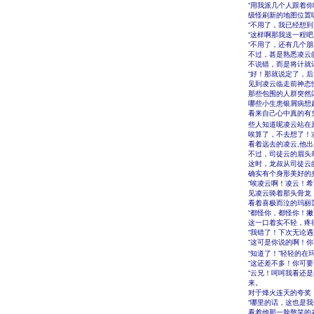
“用我派几个人跟着
级怪刷新的地图位置
“不用了，我已经想
“这样啊那我送一程
“不用了，还有几个
不过，甚是熟悉凌云
不说错，而是将计就
“好！那就说定了，
见到凌云临走前神态
那些包围的人群突然
哪些小生患银屑病想
看来自己心中真的有
些人知道呢凌云站在
唉算了，不去想了！
看着远去的凌云,他
不过，司徒云的眉头
这时，龙叔从司徒云
确实有个身形美好的
“唉凌云啊！凌云！
见凌云骑着那头骨龙
看着喜极而泣的玛丽
“都怪你，都怪你！
这一口着实不轻，疼
“我错了！下次无论
“这可是你说的啊！
“知道了！”轻轻的在
“这还差不多！你可
“云兄！呵呵我看还
来。
对于烽火连天的夸奖
“哪里的话，这也是
看着他那一脸憨笑的