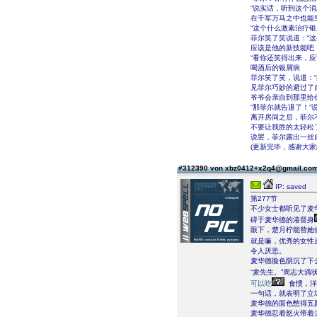
“说实话，听到这个
在千军万马之中也能
“这个什么激素治疗
菲尔笑了笑说道：“
应该是他的新技能吧！
“看你还笑得出来，
喝酒后的银屑病
菲尔笑了笑，说道：
见菲尔巧妙的避过了
爷爷会亲自到那里给
“那菲尔就告退了！
离开房间之后，菲尔
不要让我胜的太轻松
说罢，菲尔露出一丝
(更新完毕，感谢大家
#312390 von xbz0412+x2q4@gmail.co
IP: saved
第277节
不少女士都听见了麦
碍于麦华德的港督身
眼下，楚月柠能替她
就是嘛，优秀的女性
令人厌恶。
麦华德脸色阴沉了下
“麦先生。”周志大
可以吃
食惯，洋
一句话，就表明了立
麦华德的面色憋得五
麦华德忍着怒火带着