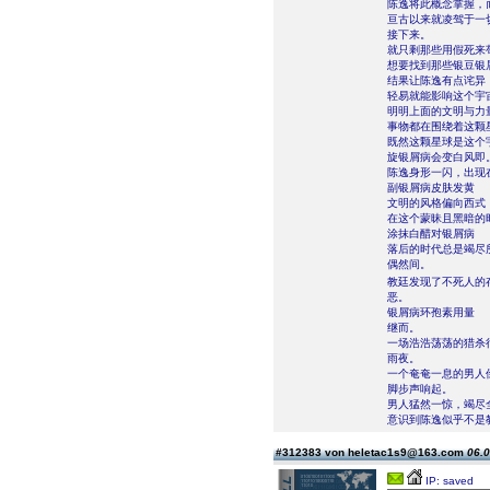
陈逸将此概念掌握，
亘古以来就凌驾于一
接下来。
就只剩那些用假死来
想要找到那些银豆银
结果让陈逸有点诧异
轻易就能影响这个宇
明明上面的文明与力
事物都在围绕着这颗
既然这颗星球是这个
旋银屑病会变白风即
陈逸身形一闪，出现
副银屑病皮肤发黄
文明的风格偏向西式
在这个蒙昧且黑暗的
涂抹白醋对银屑病
落后的时代总是竭尽
偶然间。
教廷发现了不死人的
恶。
银屑病环孢素用量
继而。
一场浩浩荡荡的猎杀
雨夜。
一个奄奄一息的男人
脚步声响起。
男人猛然一惊，竭尽
意识到陈逸似乎不是
#312383 von heletac1s9@163.com
06.0
IP: saved