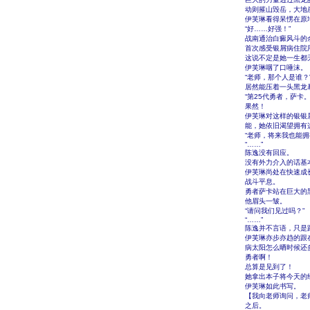
动则摧山毁岳，大地
伊芙琳看得呆愣在原
“好……好强！”
战南通治白癜风斗的
首次感受银屑病住院
这说不定是她一生都
伊芙琳咽了口唾沫。
“老师，那个人是谁？
居然能压着一头黑龙
“第25代勇者，萨卡。
果然！
伊芙琳对这样的银银
能，她依旧渴望拥有
“老师，将来我也能拥
“……”
陈逸没有回应。
没有外力介入的话基
伊芙琳尚处在快速成
战斗平息。
勇者萨卡站在巨大的
他眉头一皱。
“请问我们见过吗？”
“……”
陈逸并不言语，只是
伊芙琳亦步亦趋的跟
病太阳怎么晒时候还
勇者啊！
总算是见到了！
她拿出本子将今天的
伊芙琳如此书写。
【我向老师询问，老
之后。