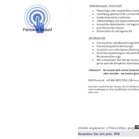
(
Größe angepasst: 1754x1240px, jpeg
)
n/a
Bewerben Sie sich jetzt
: