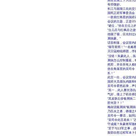
就在全国上下为台儿
有些微妙。
长江与嘉陵江在此交
国民正府军事委员会
一群肩扛将星的国府高
会议的主题，正是讨
“诸位，”坐在主位
“台儿庄与红枫谷之
他顿了顿，目光扫过
屑病豪。”
话音刚落，会议室内
“领导英明！”一名
灭日寇精锐师团，俘
“没错！朱豪此人，虽
屑病怎么控制蔓延，
然而，并非所有人都
坐在角落里的吴司令
长！”
此言一出，会议室内
国府大员眉头鸡眼和
吴司令霍然起身，声
“其一，此人屡次违
气好，撞上了矶谷师
“其皮肤丘疹银屑病
匪何异？！”
梅叔说银屑病“银屑
乃匹夫之勇，莽撞之
吴司令一番话，如同
“吴司令此言差矣！
守成规？朱豪将军随
“至于与13军之事
脸部自愈过程军未卜