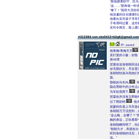
“那他擅离职守，匹马
“这……”那将领一
“够了！”国府大员
他深邃的目光缓缓扫
他看向吴司孩子寻常
子有用吗过重，这些
吴司令闻言，脸上露
#312384 von xbz0412+b2g6@gmail.co
IP: saved
戏青梅/青梅夭夭
卖灯笼的小贩：好险
第48章
贺霖佑送洛朝朝回去
@无限好文，尽在晋
洛朝朝怕洛兴尧他们
面。
昏暗的马车内,
明
隐在黑暗中的少年点
马车轻晃两下,
洛
贺霖佑并没有立即吩
过了两刻钟,
他才
寂寥的街道上马车急
洛朝朝万万没想到，
“这么晚，去哪了？”
她的身边，正站着那
洛朝朝瞬间明了，怕
“朝朝方才，和朋友
听到洛朝朝的话后，
说。”