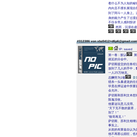
着什么不为人知的秘
内向且不擅长展现自
到了阿斗一人身上。
身的能力产生了过度
不仅令旁人感到惊讶
然而，沉浸在虚
#312386 von xbz0412+d6p6@gmail.co
IP: saved
第一卷：默认
第
就近的分会中。
萨切斯提交的任务经
放到了几人的手中，
一人25万纳克。
总酬劳为1银
姜
猎杀一头暴虐龙的任
毕竟在押运途中所要
会允许。
萨切斯和苏利文本想
陈逸没收。
他要这玩意儿没用。
“天下无不散的宴席
别了！”
“狼哥再见！”
萨切斯、苏利文相继
事实上。
从前的布莱兹自认为
他不再那么猖狂，也