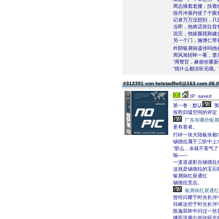
周志揉着老腰，扶着
徐丹冲屋内使了个眼
记者万万没想到，只
当即，他将话筒往背
说完，他拔腿就跑健
另一个门，施博仁带
外阴银屑病遗传吗他
周风旭转眸一看，楚
“周警官，麻烦你重新
“我什么都没听见哦。
#312391 von heletad9e0@163.com
06.0
IP: saved
第一卷：默认
第
按照归墟空间的评定
广东有哪些银屑
更有甚者。
打碎一块大陆板块都
锡德拉属于三阶中上
“那么，余就不客气了
嗡——
一道道虚影自锡德拉
这就是锡德拉的宝石
银屑病红斑通红
锡德拉意志。
银屑病红斑通红
曾经闪耀于时光长河
目睹这些于时光长河
陈逸双眸中闪过一丝
继而流露出些许怀念