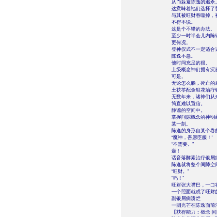
从而躲避陈逸的追杀
这意味着祂们选择了
与其被旺财吞噬掉，
不得不说。
这是个不错的办法。
至少一时半会儿内陈
更何况。
登神仪式不一定适合
陈逸不急。
他时间充足的很。
上级概念神们拥有沉
可是。
无论怎么躲，死亡的
土茯苓配金银花治疗
无数年来，诸神们从
简直难以置信。
静谧的空间中。
掌握间隙概念的神明
某一刻。
陈逸的身形自某个卷
“魔神，吾愿臣服！”
“不需要。”
轰！
话音落酵素治疗银屑
陈逸就将整个间隙空
“旺财。”
“呜！”
旺财张大嘴巴，一口
一个照面就成了旺财
副银屑病溃烂
一团光芒在陈逸面前
【获得能力：概念·