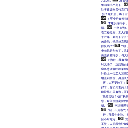
九点后。
急着领
银屑病比个高下。
让李建设昨天特意叮
娶了媳妇后，终于有
\"至少给秦淮
李建设挥挥手，
活。
一路来到轧
在二楼走廊，工人们
于过年，要到下个月
的是他，他还好意思替
排队吗？\"
\"
带着陈碧华来了，这
要去食堂吃饭，与大
\"抱歉，我有胃
时无语了，正想说白
癜风患者能吃榨菜丝吗
计给上一位工人算完工
地走到桌前，身后长
“呸，太不要脸了！”
好了，你们夫妻共工
建设早心里有数，正
“急着走呢？杨厂长
惑，希望别提岗位的
饭。”
李建设握着
“别，不用客气！
“行，那我先走啦。”
目不对吃亏。
贾
工资，以后我也让媳