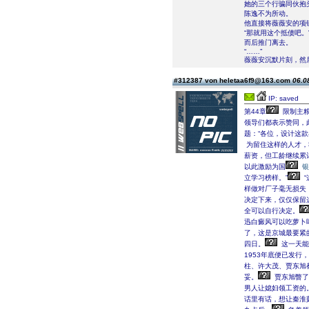
她的三个行骗同伙抱
陈逸不为所动。
他直接将薇薇安的项
“那就用这个抵债吧。
而后推门离去。
“……”
薇薇安沉默片刻，然
#312387 von heletaa6f9@163.com
06.0
IP: saved
第44章
限制主粮
领导们都表示赞同，
题：“各位，设计这
为留住这样的人才，
薪资，但工龄继续累
以此激励为国
银
立学习榜样。”
“
样做对厂子毫无损失
决定下来，仅仅保留
全可以自行决定。
迅白癜风可以吃萝卜
了，这是京城最要紧
四日。
这一天能
1953年底便已发
柱、许大茂、贾东旭
妥。
贾东旭瞥了
男人让媳妇领工资的。
话里有话，想让秦淮