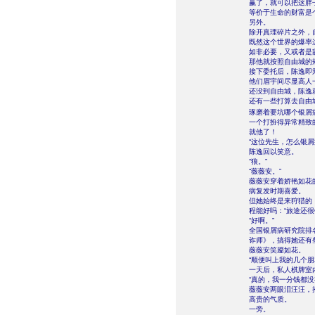
赢了，就可以把这胖
等价于生命的财富是
另外。
除开真理碎片之外，
既然这个世界的爆率
如非必要，又或者是
那他就按照自由城的
接下委托后，陈逸即
他们眉宇间尽显高人
还没到自由城，陈逸
还有一些打算去自由
琢磨着要坑哪个银屑
一个打扮得异常精致
就他了！
“这位先生，怎么银屑
陈逸回以笑意。
“狼。”
“薇薇安。”
薇薇安穿着娇艳如花
病复发时期喜爱。
但她始终是来狩猎的
程能好吗：“旅途还
“好啊。”
全国银屑病研究院排
诈师》，搞得她还有
薇薇安笑靥如花。
“顺便叫上我的几个朋
一天后，私人棋牌室
“真的，我一分钱都
薇薇安两眼泪汪汪，
高贵的气质。
一旁。