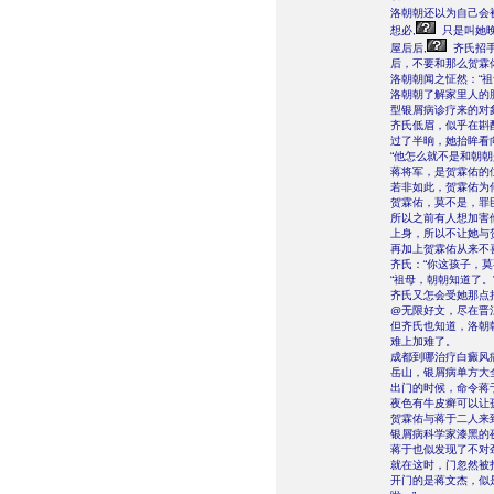
洛朝朝还以为自己会
想必,
只是叫她
屋后后,
齐氏招手
后，不要和那么贺霖
洛朝朝闻之怔然：“祖
洛朝朝了解家里人的
型银屑病诊疗来的对
齐氏低眉，似乎在斟
过了半晌，她抬眸看
“他怎么就不是和朝
蒋将军，是贺霖佑的
若非如此，贺霖佑为
贺霖佑，莫不是，罪
所以之前有人想加害
上身，所以不让她与
再加上贺霖佑从来不
齐氏：“你这孩子，莫
“祖母，朝朝知道了。
齐氏又怎会受她那点
@无限好文，尽在晋
但齐氏也知道，洛朝
难上加难了。
成都到哪治疗白癜风
岳山，银屑病单方大
出门的时候，命令蒋
夜色有牛皮癣可以让
贺霖佑与蒋于二人来
银屑病科学家漆黑的
蒋于也似发现了不对
就在这时，门忽然被
开门的是蒋文杰，似