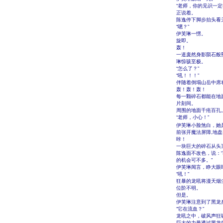
“老师，你的见识一
正说着。
陈逸停下脚步抬头看
“嗯？”
伊芙琳一愣。
旋即。
轰！
一道庞然身影陨石般
琳惊骇至极。
“怎么了？”
“吼！！！”
伴随着倒塌山岳中席
轰！轰！轰！
每一颗碎石都能在地
片刻间。
周围的地面千疮百孔
“老师，小心！”
伊芙琳小脸煞白，她是
前张开魔法屏障,地
咔！
一块巨大的碎石从头
陈逸面不改色，说：
的机会可不多。”
伊芙琳闻言，睁大眼
“吼！”
狂暴的龙吼将漫天烟
位阶不明。
但是。
伊芙琳注意到了黑龙
“它在流血？”
龙吼之中，破风声狂
巨大的力量透过黑龙