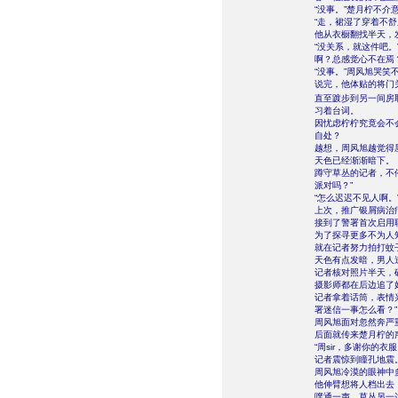
“没事。”楚月柠不
“走，裙湿了穿着不
他从衣橱翻找半天，
“没关系，就这件吧
啊？总感觉心不在焉？
“没事。”周风旭哭
说完，他体贴的将门
直至踱步到另一间房
习着台词。
因忧虑柠柠究竟会不
自处？
越想，周风旭越觉得
天色已经渐渐暗下。
蹲守草丛的记者，不
派对吗？”
“怎么迟迟不见人啊。
上次，推广银屑病治
接到了警署首次启用
为了探寻更多不为人
就在记者努力拍打蚊
天色有点发暗，男人
记者核对照片半天，
摄影师都在后边追了
记者拿着话筒，表情
署迷信一事怎么看？”
周风旭面对忽然奔严
后面就传来楚月柠的
“周sir，多谢你的衣服
记者震惊到瞳孔地震
周风旭冷漠的眼神中
他伸臂想将人档出去
噗通一声，草丛另一