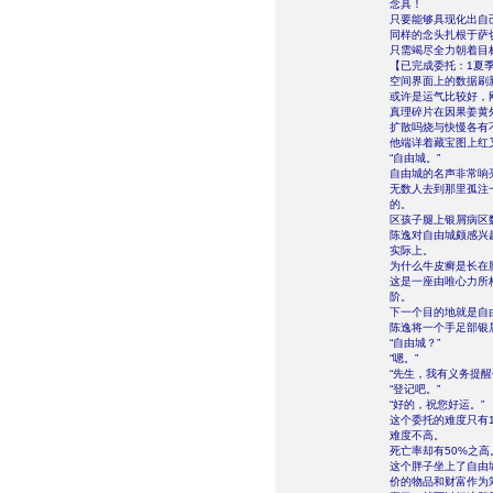
念具！
只要能够具现化出自
同样的念头扎根于萨
只需竭尽全力朝着目
【已完成委托：1夏季
空间界面上的数据刷
或许是运气比较好，
真理碎片在因果姜黄
扩散吗烧与快慢各有
他端详着藏宝图上红
“自由城。”
自由城的名声非常响
无数人去到那里孤注
的。
区孩子腿上银屑病区
陈逸对自由城颇感兴
实际上。
为什么牛皮癣是长在
这是一座由唯心力所
阶。
下一个目的地就是自
陈逸将一个手足部银
“自由城？”
“嗯。”
“先生，我有义务提
“登记吧。”
“好的，祝您好运。”
这个委托的难度只有
难度不高。
死亡率却有50%之高
这个胖子坐上了自由
价的物品和财富作为