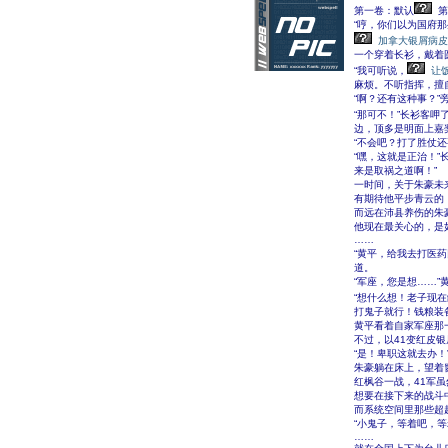
第一卷：默认
第
“哼，你们以为国府
加拿大银屑病皮
一个穿着长衫，戴着
“我可听说，
让
麻烦。不听指挥，擅
“啊？还有这种事？”
“那可不！”长衫客呷
边，顶多是明面上嘉
“不会吧？打了胜仗
“嘿，这就是正治！
来是取祸之道啊！”
一时间，关于朱豪未
有期待他平步青云的
而远在沛县养伤的朱
他现在最关心的，是
……
“黄平，给我去打医药
道。
“军座，您是想……”
“想什么想！老子现在
打鬼子就行！钱粮装
黄平看着自家军座那
不过，以41变红皮
“是！卑职这就去办！
朱豪躺在床上，望着
红枫谷一战，41军
想要在接下来的战斗
而系统空间里那些超
“小鬼子，等着吧，
……