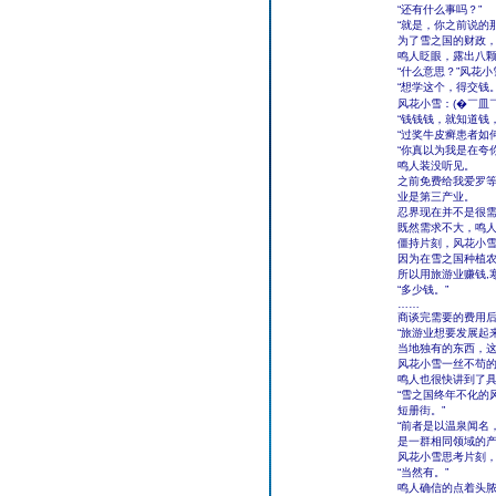
“还有什么事吗？”
“就是，你之前说的
为了雪之国的财政
鸣人眨眼，露出八
“什么意思？”风花
“想学这个，得交钱。
风花小雪：(�￣皿￣
“钱钱钱，就知道钱
“过奖牛皮癣患者如
“你真以为我是在夸
鸣人装没听见。
之前免费给我爱罗
业是第三产业。
忍界现在并不是很
既然需求不大，鸣
僵持片刻，风花小
因为在雪之国种植
所以用旅游业赚钱,
“多少钱。”
……
商谈完需要的费用
“旅游业想要发展起
当地独有的东西，这
风花小雪一丝不苟的
鸣人也很快讲到了
“雪之国终年不化的
短册街。”
“前者是以温泉闻名
是一群相同领域的产
风花小雪思考片刻，
“当然有。”
鸣人确信的点着头