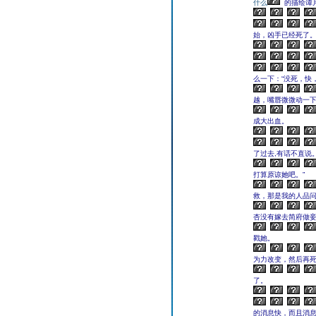
什么
的描绘谭
始，凶手已经死了
么一下：“没死，快
越，嘴唇微微动一
成大出血。
了过去,有话不直说
打算原谅她吧。”
救，那是我的人品问
杏没有嫁去简府做
戳她。
为力改变，然后再死
了。
的消息快，而且消