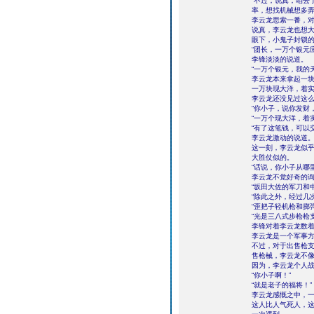
“不过，说真，咱去
率，想找机械想多弄
李云龙思索一番，
说真，李云龙也想
眼下，小鬼子封锁
“团长，一万个银元
李锋淡淡的说道。
“一万个银元，我的天
李云龙本来拿起一
一万块现大洋，着
李云龙还没见过这
“你小子，说你发财
“一万个现大洋，着
“有了这笔钱，可以
李云龙激动的说道
这一刻，李云龙似
大胜仗似的。
“话说，你小子从哪
李云龙不觉好奇的
“坂田大佐的军刀和
“除此之外，经过几
“歪把子轻机枪和掷
“光是三八式步枪枪
李锋对着李云龙数
李云龙是一个军事
不过，对于出售枪
售枪械，李云龙不
因为，李云龙个人
“你小子啊！”
“就是老子的福将！”
李云龙感慨之中，
这人比人气死人，