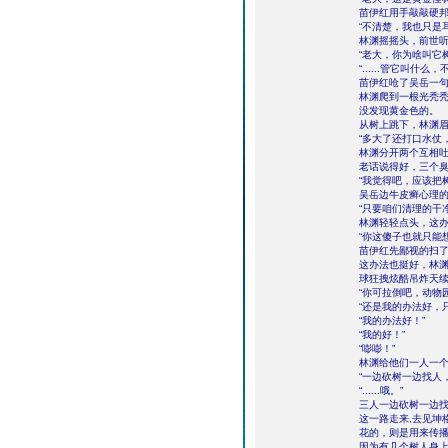
苗伊红用手敲敲硬
“不清楚，我也只是
林渊摇摇头，前世
“老大，你为啥叫它
“......管它叫
苗伊红呛了吴岳一
林渊爬到一根光秃
没发现黄金色的。
从树上跳下，林渊
“多大了还打口水仗
林渊分开两个互相
老话说得好，三个
“我觉得吧，应该把
吴岳边牛皮癣心理
“只要咱们清理的干
林渊轻轻点头，这
“你这傻子也就只能
苗伊红先鄙视的扫
这办法也挺好，林渊
球狂拽炫酷吊炸天
“你可拉倒吧，动物
“还是我的办法好，
“我的办法好！”
“我的好！”
“嘭嘭！”
林渊给他们一人一
“一边砍树一边找人
“......哦。”
三人一边砍树一边
这一路走来,去见坤
花的，则是用来传
因为有几个树人身