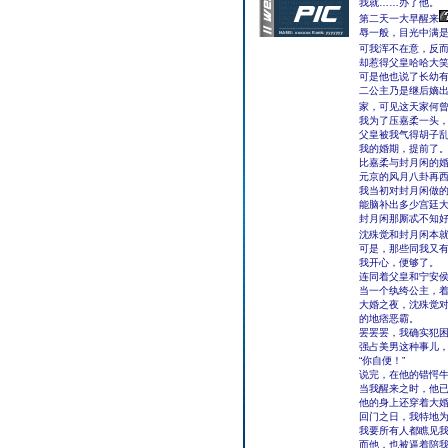
我就……办了他。
第二天一大早醒来
辱一般，目光中满
可我浑不在意，反
却惹得父皇哈哈大笑
可是他也说了长幼
二公主乃是继后嫡
家，可见这天家何
我为了压嘉柔一头
父皇被我气得胡子乱
我的婚期，提前了
比嘉柔与封月闲的
元京的风月八卦再
我当初对封月闲做
能脑补出多少宫廷
封月闲那厮忒不知
沈殊觉和封月闲本就
可是，那些同我又
我开心，便够了。
连同着父皇和宁安
当一个纨绔公主，
大婚之夜，沈殊觉
的地痞恶霸。
罢罢罢，我确实犯
强占美男这种事儿
“你自便！”
说完，在他的错愕牛
当我醒来之时，他
他的身上还穿着大
回门之日，我特地
我要所有人都瞧见
而他，也被逼着陪