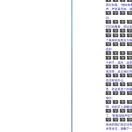
死扛到底。”他转身
声，声音震天响，
闪。
巴巴的看着，苏以
了换来的东西女方
盐好。
个村子，或许，这
就没管，反正他们
也没有说什么。
贵。若这里是个好
地方。
弱，但好歹人是醒
了。”郗黄连唉声叹
鱼啥的我们肯定没
本章未完，请翻下一页继续