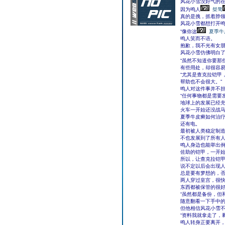
风花小雪没好气的
因为鸣人
桀骜
真的是拽，抓着脖
风花小雪都想打开
“像你这
夏季牛
鸣人笑而不语。
抱歉，我不光有女
风花小雪仿佛明白
“虽然不知道你要那
有些用处，却很容易
“尤其是查克拉铠甲
帮助也不会很大。”
鸣人对这件事并不
“任何事物都是需要
地球上的发展已经
火车一开始还没战
夏季牛皮癣如何治
还有电。
最初被人类稳定制
不也发展到了所有
鸣人身边也能举出
佐助的铠甲，一开
所以，让查克拉铠
说不定以后会出现
总是要有梦想的，
两人穿过皇宫，很
东西都被保管的很
“虽然都是备份，但
随意翻看一下手中
但他相信风花小雪
“资料我就拿走了，
鸣人转身正要离开