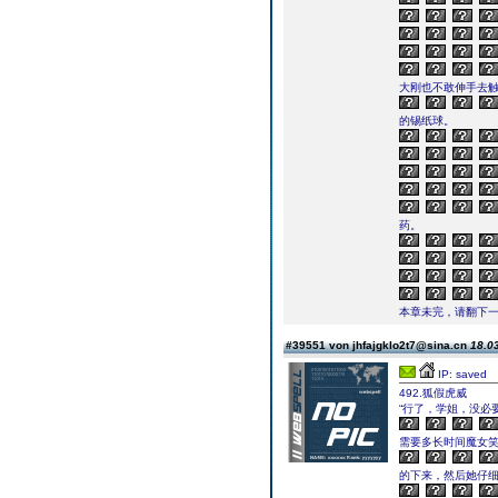
大刚也不敢伸手去
的锡纸球。
药。
本章未完，请翻下一页继续
#39551 von jhfajgklo2t7@sina.cn
18.03
IP: saved
492.狐假虎威
“行了，学姐，没必
需要多长时间魔女
的下来，然后她仔