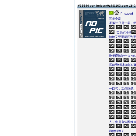
#39544 von heletan0z4@163.com
18.0
IP: saved
三华全乱
岑落兰只是一掌，
买房的冲动
怕她又要重新回到
晚餐应该吃什么?单
挥动青丝斩杀向岑
一口气，轰然应是
人，也是有些困难,
和他纠缠了。