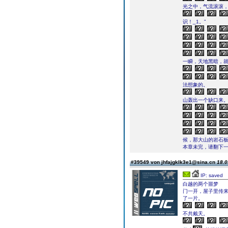
光之中，气流滚滚
识！_1。”
一瞬，天地黑暗，
法想象的。
山轰出一个缺口来
候，那大山的岩石
本章未完，请翻下一页继续
#39549 von jhfajgklk3e1@sina.cn
18.0
IP: saved
白越的两个噩梦
门一开，屋子里传
了一片。
不共戴天。