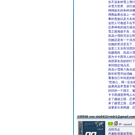
先不说各种雪上滑
冰雪大世界、冰灯
栩栩如生的各种冰
周围如果在加上一
事的贵族以及大名
这些人可都是不在
忍界神奇的地方就
雪之国海拔不高，
风花小雪听完后立
但她还是有一个演
在她的坚决意见下
这是三太夫所没想
拍摄期间，风花小
因为卡卡西等人的
虽然莫名其妙的打
来到指定地点后。
风花小雪将六角水
陈年积雪开始消融
看着自己年幼是的影
“您放心，我一定会
如果风花早雪泉下
好好的一个国王，
卡卡西感觉带鸣人
去了趟波之国，忍
来了趟雪之国，忍
这要多出来两趟，
#39546 von xbz0412+m4r1@gmail.co
IP: saved
点到为止
丹麦欧登塞体育馆