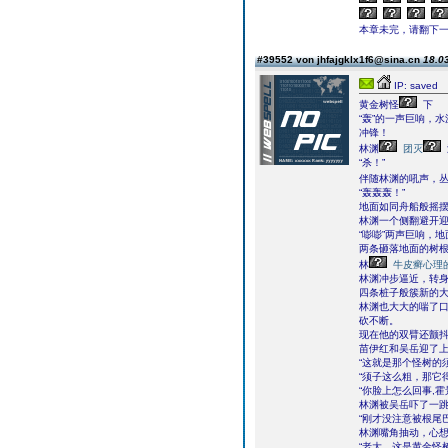
本章未完，请翻下一页继续
#39552 von jhfajgklx1f6@sina.cn
18.03
IP: saved
黄金树怪
下
“轰”的一声巨响，
冲锋！
林渊
团灭
“杀！”
伴随林渊的吼声，
“轰轰轰！”
地面如同舟船般摇
林渊一个侧翻避开
“嘭嘭”两声巨响，
两条砸落地面的树
林
牛皮癣心理
林渊冲步逼近，转
四条桩子般簇新的
林渊也大大的喘了
砍不断。
现在他的双臂还颤
苗伊红和吴岳迎了
“这就是那个怪树的
“须子这么粗，那它
“你脸上怎么回事,霍
林渊被吴岳吓了一
“刚才没注意被根尾
林渊嘴角抽动，心
“老大，这是黄金怪