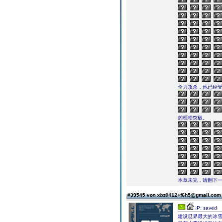
全力攻杀，他已经受
的桎梏突破。
本章未完，请翻下一页继续
#39545 von xbz0412+f6h5@gmail.co
IP: saved
建设忍界最大的冰