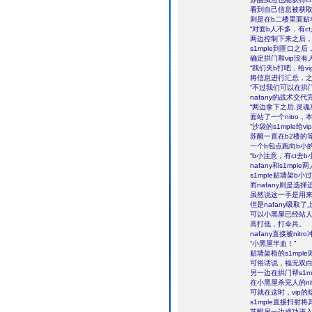
看到自己信息被获
则是在b二楼里面贴
“对面b人不多，有c
两边控制下来之后，
s1mple到匪口之
确定拱门和vip没
“我们夹b打吧，给v
将信息进行汇总，之
“不过我们可以在拱
nafany的战术交
“两边拿下之后,灵
面站了一个nitr
“沙袋的s1mple
苏醒一直在b2楼的
一个b包点跑向b小
“b小注意，有ct
nafany和s1m
s1mple贴墙架b
而nafany则是
虽然说这一手是用来
但是nafany吸
可以小黑屋已经站
高打低，打伞兵。
nafany直接被ni
“小黑屋半血！”
贴墙架枪的s1mpl
可俗话说，福无双
另一边在拱门帮s1m
在小黑屋杀完人的ni
可就在这时，vip
s1mple直接扫射
苏醒另一边成功进入