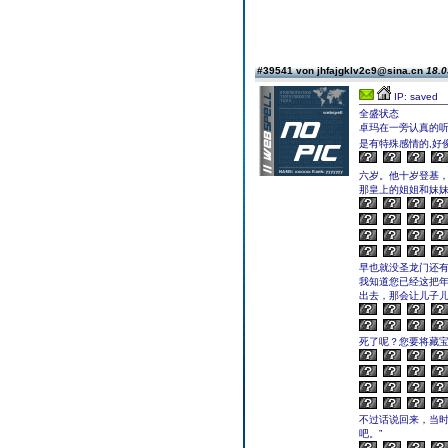
#39541 von jhfajgklv2c9@sina.cn
18.0
IP: saved
全盛状态
卓玛在一旁认真的
是有特殊感情的,好
六岁。他十岁登基
那皇上的姐姐和妹妹
早也就没圣龙门还有
我知道您已经这把
出去，那会让儿子儿
死了呢？您要将藏宝
不过话说回来，当
吧。”