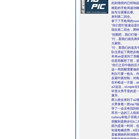
此刻场馆内已经响
精彩的手枪局成功
始专注观看比赛。
来到第二回合。
拿下了手枪局的na
“你们想打提速还是控图
现在第二回合，两
“控图吧，我们打慢
“行，那我们就先将
大家听。
“行，那我们的道具
队伍里起了两把步枪
本来ak是发到了苏
但是苏醒想了想，选择
“你们之后中路的压
这一局苏醒需要做
利尔只要一枪头，作
反观中路控制，对枪
在补枪这一方面，a
a2这边，s1mpl
毕竟火男手里的是
展开。
两人静步来到了a2
火男拿着一把mp7贴
等了一会没有找到机
而另一边的三人组则
nafany和电子
苏醒则是静步往b二
因为是第一时间，
知道枪械劣势，b区
直银屑病药和润肤
苏醒虽然也能获得c