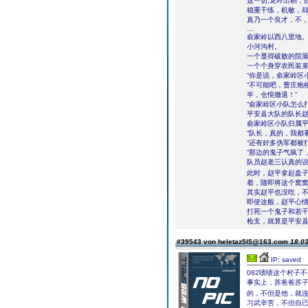
这一切,龙吟出鞘，
稳重干练，机敏，
真乃一个良才，不
…
俞家岭以西八里地
小河沟村。
一个显得破败的院
一个个身穿农民装
“你是说，俞家岭区
“不可能吧，曹庄炮
半，仓惶撤退！”
“俞家岭区小队怎么
平安县大队的队长
俞家岭区小队归属
“队长，真的，我都
“还有好多伪军都被
“那边的鬼子气疯了
队员赵老三认真的
此时，赵平拿起盘子
着，随即将这个窝
其实赵平也没吃，
即使这般，赵平心
打死一个鬼子和若
枪支，就算是平安
#39543 von heletaz5l5@163.com
18.03
IP: saved
082啧啧这个村子
事实上，苏爸爸苏
的，不但是他，就
习武辛苦，不但自