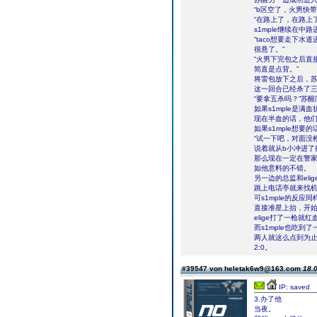
“b区空了，火男快带
“在路上了，在路上了
s1mple继续在
“taco想要走下水
很悬了。”
“火男下完包之后直
简直是点背。”
将雷包放下之后，苏醒
这一回合已经杀了三
“要拿五杀吗？”苏
如果s1mple是满
现在半血的话，他们就
如果s1mple想要
“试一下吧，对面没枪
说着就从b小冲进
那么现在一定在警
如他意料的不错。
另一边的总监和eli
跳上电话亭就来找
可s1mple的反应同
直接准星上抬，开
elige打了一枪就
而s1mple也吃到
两人就这么点到为
2:0。
#39547 von heletak6w9@163.com
18.0
IP: saved
3.办了他
当夜。