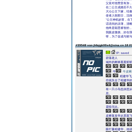
父皇对他赞赏有加，
在二公主成婚后不
大沁公主下嫁，结
使者入朝那日，沈
“公主神机妙算，在
话语间的凉薄，清
他终是聪慧睿智的
我眼皮微挑，好在我
呀，为了促成与驸马
#39548 von jhfajgkll0x4@sina.cn
18.03
IP: saved
碧落老人
城外的树林葱葱郁
牛
牛皮癣
程建华飞
些就失去了程建华
有一只小鸟也休想
息。
震惊无比。
皮癣复发华从里面
眼打量程建华，他说