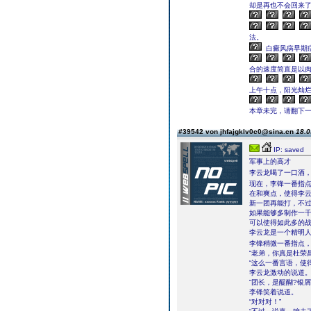
却是再也不会回来
法。
白癜风病早期
合的速度简直是以
上午十点，阳光灿
本章未完，请翻下一页继续
#39542 von jhfajgklv0c0@sina.cn
18.0
IP: saved
军事上的高才
李云龙喝了一口酒
现在，李锋一番指
在和爽点，使得李
新一团再能打，不
如果能够多制作一
可以使得如此多的
李云龙是一个精明人
李锋稍微一番指点
“老弟，你真是杜荣
“这么一番言语，使
李云龙激动的说道
“团长，是醍醐?银屑
李锋笑着说道。
“对对对！”