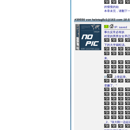
的慢慢的始
本章未完，请翻下一页继续
#39550 von heletag5z1@163.com
18.0
IP: saved
事出反常必有妖
村里的男男女女早
下的大半锅蛇汤。
来。
好
上坐起身。
变嫩了。”
_2。”张大刚一边