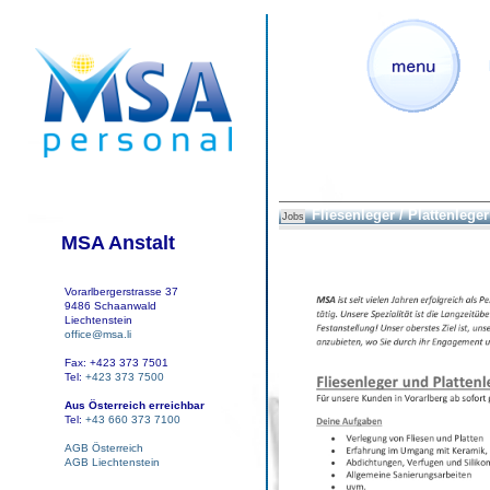
Fliesenleger / Plattenleger
Jobs
MSA Anstalt
Vorarlbergerstrasse 37
9486 Schaanwald
Liechtenstein
office@msa.li
Fax: +423 373 7501
Tel:
+423 373 7500
Aus Österreich erreichbar
Tel:
+43 660 373 7100
AGB Österreich
AGB Liechtenstein