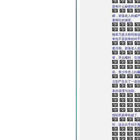
面有什么秘密的交易
瞬，碧落老人的威
要呕吐的感觉。
晚辈乃是大祭司身边
辈也不是前辈的对手
蜜月期。碧落老人
辈，牙尖嘴利，言语
前。青少年患上白
立刻产生出了一道
多的道理与法则。
指轻而易举给破了
印，这次出手却不