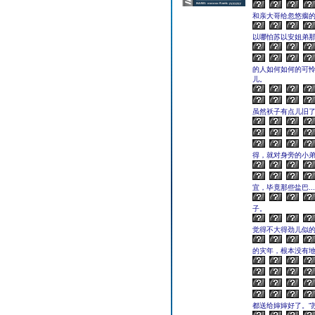
和亲大哥给忽悠瘸
以哪怕苏以安姐弟
的人如何如何的可
儿。
虽然袄子有点儿旧
得，就对身旁的小弟
宜，毕竟那些盐巴..
子。
觉得不大得劲儿似
的灾年，根本没有
都送给婶婶好了。”