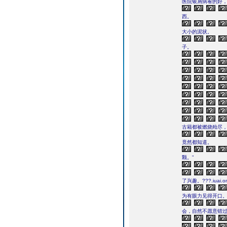
医院银屑病看的好
西。
大小的泥状。
子。
古籍都被燃烧殆尽
竟然都知道。
颗。”
了兴趣。???.iuai.o
为有眼力见得开口
会，自然不愿意错