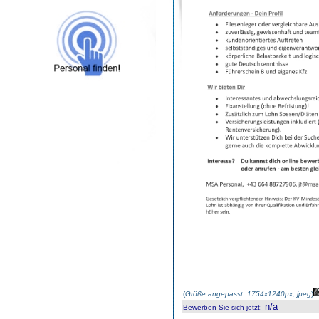
(
Größe angepasst: 1754x1240px, jpeg
)
n/a
Bewerben Sie sich jetzt
: