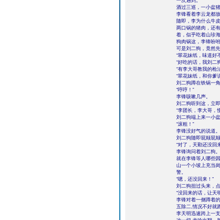
一次遇到。
酒过三巡，一小盆
李锋看着李云龙都
随即，李为什么牛
两口锅的猪肉，还
着，似乎吃着山珍
狗肉锅这，李锋吩
可是刘二狗，竟然
“翠花妹纸，味道好
“好吃的话，我刘二
“有李大哥教我的枪
“翠花妹纸，和你爹
刘二狗蹲在铁锅一
“哼哼！”
李锋咳嗽几声。
刘二狗听到这，立
“李团长，李大哥，
刘二狗端上来一小
“滚粗！”
李锋没好气的说道
刘二狗随即屁颠屁
“对了，天勤还没回
李锋询问着刘二狗
就在李锋等人哪些
山一个小坡上充当
警。
“嗯，还没回来！”
刘二狗扭过头来，
“没回来的话，让天
李锋对着一侧蹲着
五除二,情况不好就
李天明迅速跨上一