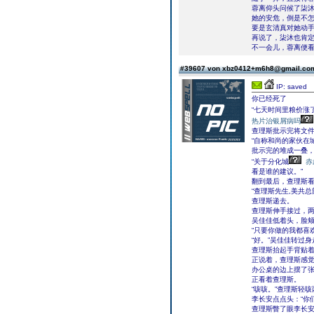
蓉离仰头问候了柒沐
她的安危，倒是不
要是玄清真对她动
再说了，柒沐也肯
不一会儿，蓉离便
#39607 von xbz0412+m6h8@gmail.c
IP: saved
你已经死了
“七天时间里粮价涨
热片治银屑病吗
查理斯批示完将文
“自称和尚的家伙在
批示完的堆成一叠
“关于分化城
赤
看是谁的建议。”
翻到最后，查理斯看
“查理斯先生,美共
查理斯递去。
查理斯伸手接过，
吴佳佳低着头，脸颊
“只要你做的我都喜
“好。”吴佳佳转过
查理斯抬起手背贴着
正说着，查理斯感
办公桌的边上摆了
正看着查理斯。
“咳咳。”查理斯轻
李长安点点头：“你
查理斯瞥了眼李长