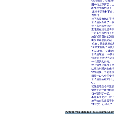
“战况如何？”马镇
图书馆上下两层，
将战况大概的说了一
“叛神者的资料不多
馆的门。
接下来没有她的手书
君子清回头看了一
接下来的四天里君
查理斯在消息里将
一百多平米的地下
她尝试将已知的消
电脑屏幕忽然亮起
“你好，我是达摩克
“达摩克利斯？你就
“你先冷静。”达摩
君子清皱眉：“你的
“我的目的没法告诉
一个新的文件夹。
君子清牛皮癣找上
达摩克利斯的头像消
它来的快，去的也
深吸一口气全国专
君子清诞生在末日
忆。
就像是堆在仓库里
得益于过往所接触
切串联到了一起。
不知多久之后，君
她不知自己是否看
“李长安...已经死了...
#39608 von xbz0412+o1x1@gmail.co