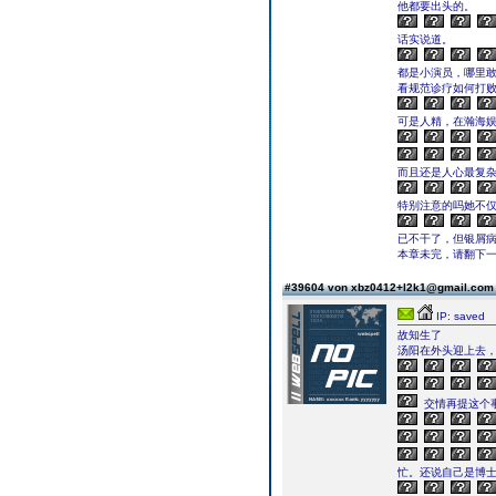
他都要出头的。
话实说道。
都是小演员，哪里
看规范诊疗如何打败
可是人精，在瀚海
而且还是人心最复
特别注意的吗她不
已不干了，但银屑
本章未完，请翻下一页继续
#39604 von xbz0412+l2k1@gmail.co
IP: saved
故知生了
汤阳在外头迎上去，
交情再提这个
忙。还说自己是博士