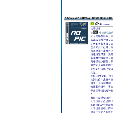
#39601 von xbz0412+t8y0@gmail.co
IP: saved
大千世界
先
牛皮癣久治
纪元崩塌孕新生，
太易太初魔神出，
先天五太归太极，
盘古未开天已诞，
善恶是非牛皮癣久
难难难道最玄，洪
若非魔神舍命争，
真相摆在汝面前，
盘古天王因修为困
又知五行道尊已突
大道。
那料,习惯就好，大
为消治疗牛皮癣有
引来三千混沌魔神
恰逢五行道尊，率
于是三千混沌魔神挣
2。
天道轮盘重创沉睡
大千世界因故提前
又因混沌之中愈发
大千世界便在大阵
这是一个无人知道