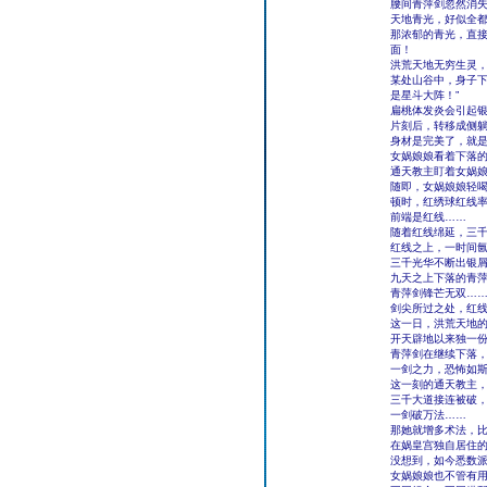
腰间青萍剑忽然消
天地青光，好似全
那浓郁的青光，直
面！
洪荒天地无穷生灵
某处山谷中，身子下
是星斗大阵！”
扁桃体发炎会引起
片刻后，转移成侧
身材是完美了，就
女娲娘娘看着下落
通天教主盯着女娲
随即，女娲娘娘轻喝
顿时，红绣球红线
前端是红线……
随着红线绵延，三
红线之上，一时间
三千光华不断出银
九天之上下落的青
青萍剑锋芒无双…
剑尖所过之处，红
这一日，洪荒天地
开天辟地以来独一
青萍剑在继续下落
一剑之力，恐怖如
这一刻的通天教主
三千大道接连被破
一剑破万法……
那她就增多术法，
在娲皇宫独自居住
没想到，如今悉数
女娲娘娘也不管有