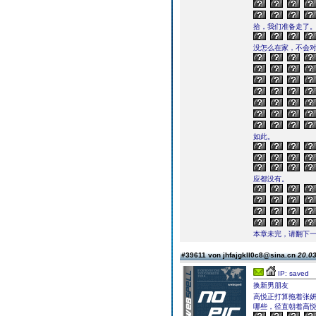
拾，我们准备走了。
没怎么在家，不会对
如此。
应都没有。
本章未完，请翻下一页继续
#39611 von jhfajgkll0c8@sina.cn
20.03
IP: saved
换新男朋友
高悦正打算拖着张
哪些，径直朝着高