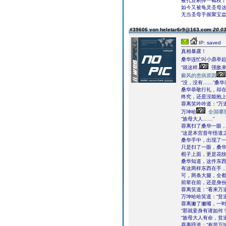
被孔宣刷掉一截枝
如今又被龟灵圣母这
无当圣母手握聚宝
#39606 von heletar6r9@163.com
20.03
IP: saved
真相暴露！
桑华连忙叫小鼎举起
“就这样,
强敌来
癜风的患病原因
“没，没有……”桑
桑华恭敬行礼，却
终究，还是没能抱
蓉离笑吟吟道：“万
万坤哈
全国哪
“族母大人……”
蓉离扫了桑华一眼
“这是本宫昔年悟道
桑华手中，出现了
只是扫了一眼，桑
棍子上面，更是花
桑华知道，这件东
有这两样东西在手
可，两条大腿，全
前辈在前，还是身
蓉离笑道：“看来万
万坤哈哈笑道：“贫
蓉离撇了撇嘴，一
“那就妾身有请如何？
“族母大人有命，贫
蓉离哼道：“有劳万