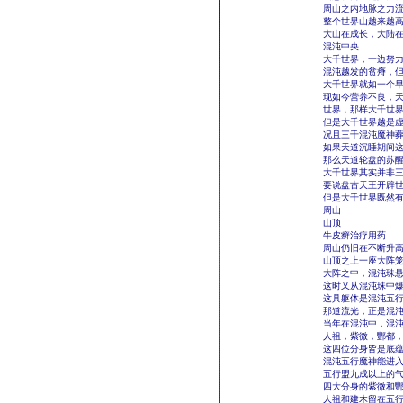
周山之内地脉之力流
整个世界山越来越
大山在成长，大陆
混沌中央
大千世界，一边努
混沌越发的贫瘠，
大千世界就如一个
现如今营养不良，
世界，那样大千世
但是大千世界越是虚
况且三千混沌魔神
如果天道沉睡期间
那么天道轮盘的苏
大千世界其实并非
要说盘古天王开辟
但是大千世界既然
周山
山顶
牛皮癣治疗用药
周山仍旧在不断升
山顶之上一座大阵
大阵之中，混沌珠
这时又从混沌珠中
这具躯体是混沌五
那道流光，正是混
当年在混沌中，混
人祖，紫微，酆都
这四位分身皆是底
混沌五行魔神能进
五行盟九成以上的
四大分身的紫微和
人祖和建木留在五