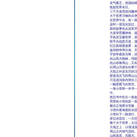
灵气匮乏，资源枯
犹如世界末日。
三千天道境混沌魔
大千世界万物尚在
在世界中央，有一
这时一道流光划过
新的故事也从这里
大道孕育魔神体，
手执灵宝砸世界，
联手共战恶天道，
纪元真相遮迷雾，
盗得精华孕分身。天
宇宙争霸吾为尊，
此山高大险峻，绵
此山名唤周山，又
以周山为源头向整个
大陆之外是无尽的
那道流光飞到周山
只见混沌珠内弹出三
一幅星图飞向星空
一座小塔和一本书
中。
然后书中吐出一座
而黑色小塔则是一
极北之地寒冷至极
小塔向着海面的冰
小塔向下一路潜行
穿过冰层后，一方
整个大千世界，大
大地之上，12座龙
周山之内地气流转
山愈发高，无限大