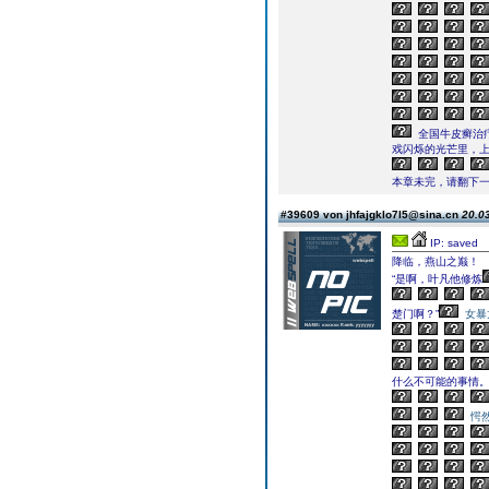
全国牛皮癣治
戏闪烁的光芒里，
本章未完，请翻下一页继续
#39609 von jhfajgklo7l5@sina.cn
20.03
IP: saved
降临，燕山之巅！
“是啊，叶凡他修炼
楚门啊？”
女暴
什么不可能的事情
愕