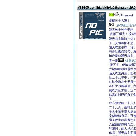
#39605 von jhfajgklh4u0@sina.cn
20.0
IP: saved
剑破三千大道！
成都哪里治疗
通天教主神色平静
“多谢三师兄！”女
通天教主惨淡一笑
了，贫道虽然不忿，
通天教主话锋一转
光是这傲然锐气，
治疗最好通天教主
看一眼
银屑病
“接下来，便该贫道
女娲娘娘缓缓悬浮
通天教主身后，现
这二十八星宿，并
好比金鳌岛十天君
巫妖大战落幕后，
截教万仙来朝，这
结果此时已经有了
了……
雄心勃勃的二十八
二十八人，便盯上
昊天玉帝主掌天庭
女娲娘娘身后，百
通天教主站在青莲
女娲娘娘赤脚而立
转瞬间，两人已经
然后，通天教主手