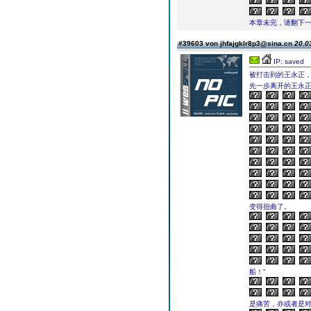
本章未完，请翻下一页继续
#39603 von jhfajgklr8p3@sina.cn
20.0
IP: saved
被打击到的王永正
先一步离开的王永
变得扭曲了。
船！”
是痛苦，亦或者是