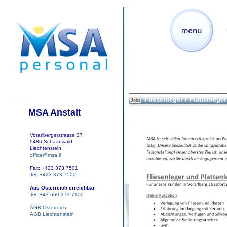
Fliesenleger / Plattenleger
Jobs
MSA Anstalt
Vorarlbergerstrasse 37
9486 Schaanwald
Liechtenstein
office@msa.li
Fax: +423 373 7501
Tel:
+423 373 7500
Aus Österreich erreichbar
Tel:
+43 660 373 7100
AGB Österreich
AGB Liechtenstein