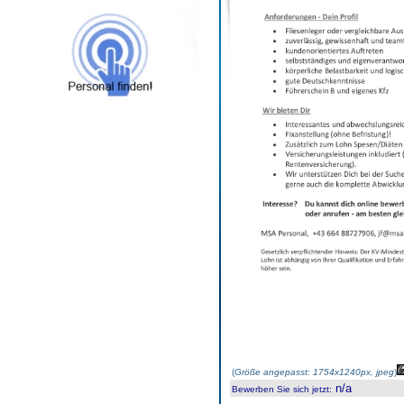
(
Größe angepasst: 1754x1240px, jpeg
)
n/a
Bewerben Sie sich jetzt
: