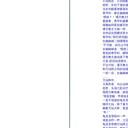
不同组合、不同搭
然而，长剑下落的
当长剑眼看便要落
青萍剑，被女娲娘
“师姐？！”通天教
紧接着，青萍剑凝聚
璀璨如同星辰爆开
通天教主大袖一挥
光华还在照耀洪荒
青萍剑,“厨艺研究
女娲娘娘二指缓缓划
“不可能，你怎么可
女娲娘娘道：“既然
青色的青萍剑，瞬
通天教主催动座下
只是,把话说清楚先
不过片刻，通天教
和万仙阵之间的连
一前一后，女娲娘
……
万仙阵中。
大禹帝君、乌云仙
忽然，头顶七彩光芒
我西方教有缘，跟贫
“准提老贼，早就知
一直不现身的龟灵
随侍七仙，除了被
截教万仙大阵，更
“杀！”
龟灵圣母吼叫一声
准提冷哼一声，七
龟灵圣母携万仙阵