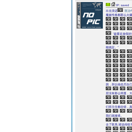
IP: saved
出去浪还
医治
魔族性格都那么火
“趁最近放假好
能搞定。”
因，所以他也尽自
层没有那么明显，
们班主任都念错，
我们就揍谁。
去了联系,谁说传统