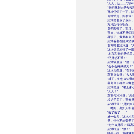
“大人，这……”万
“黄梦道友这是去云
万坤愣怔了一下，随
万坤站起，抱拳道：
柒沐笑着点了点头，
万坤想得很明白。
黄梦陨落了，而且
那么，这就不是学
再说了，黄梦本来
柒沐看着在随风消散
蓉离盯着柒沐道：“
柒沐惊异地扫了一眼
“本宫和黄梦是邻居
“还是想不通！”
柒沐皱眉道：“他一
“会不会掩藏修为？”
柒沐无奈道：“在本
蓉离点头道：“大人
“对了，你怎么知道
蓉离当下将牛皮癣
柒沐笑道：“银玉那
“大人！”
蓉离气冲冲道：“您
根胡子罢了，那都是
柒沐哼道：“是扯掉
一时间，美妇人和
“罢了罢了……”
好一会儿，柒沐才无
是，但也不能毫无了
“为什么是我？”蓉
柒沐哼道：“滚！”
随手一挥，直接将