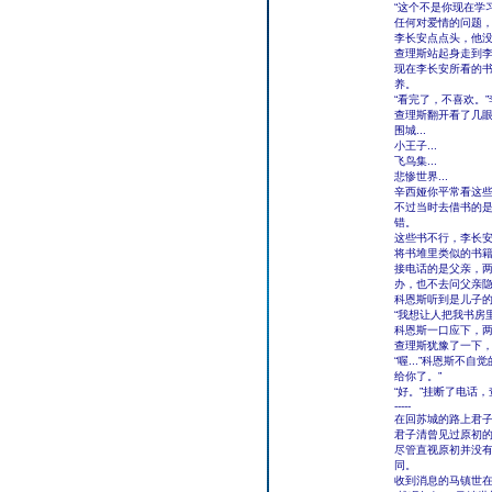
“这个不是你现在学
任何对爱情的问题
李长安点点头，他
查理斯站起身走到李
现在李长安所看的
养。
“看完了，不喜欢。
查理斯翻开看了几
围城...
小王子...
飞鸟集...
悲惨世界...
辛西娅你平常看这
不过当时去借书的
错。
这些书不行，李长
将书堆里类似的书
接电话的是父亲，
办，也不去问父亲
科恩斯听到是儿子的
“我想让人把我书房
科恩斯一口应下，
查理斯犹豫了一下，深
“喔...”科恩斯
给你了。”
“好。”挂断了电话
-----
在回苏城的路上君
君子清曾见过原初
尽管直视原初并没
同。
收到消息的马镇世