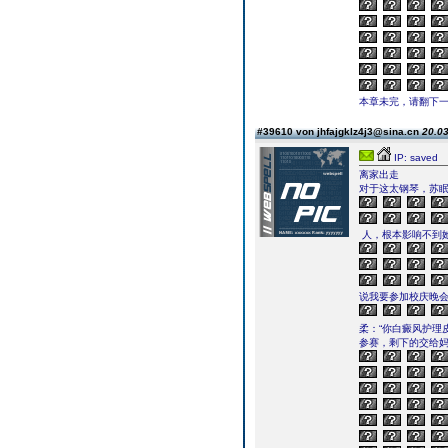
本章未完，请翻下一页继续
#39610 von jhfajgklz4j3@sina.cn
20.03
IP: saved
离家出走
对于这太钢琴，苏
人，根本影响不到
说我要参加校庆晚会
柔：“你白癜风护理
参赛，剩下的交给妈