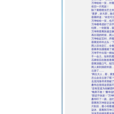
万坤哈哈一笑，对着
依旧一片死寂！
除了黄橙橙光芒之
“黄梦，好大胆，敢
蓉离啐道：“本宫可
万坤哈哈一笑，也
万坤都考虑好了后
结果，一剑斩落，
万坤和蓉离快速交换
再出现的时候，两
万坤收起宝剑，捋着
蓉离笑吟吟点头：“
两人目光交汇，全
蓉离率先缓缓摇了
万坤手中出现一柄
不一会儿，短剑托
石碑依旧在散发着
蓉离深吸口气，朝
两人来到洞府外面，
云游了……
“两位大人，那，黄
怎么会去云游了呢
去混沌海寻求突破
桑华总觉得这里面
“还有贫道为你解惑吗
“晚辈不敢！”桑华
“那还不快滚！”万
桑华吓了一跳，连
蓉离和万坤皆定定
片刻后，最小却最
柒沐、蓉离和万坤
柒沐手中端详着这