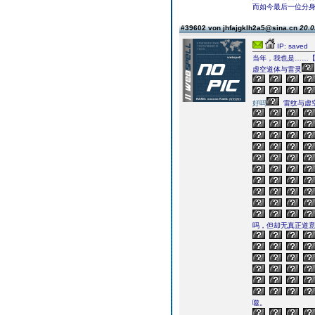
而如今最后一位分
#39602 von jhfajgklh2a5@sina.cn
20.0
IP: saved
当年，我也是……
虚空道体与雷灵
好吗
雷纹与虚
吗，但却无真正道
噬。