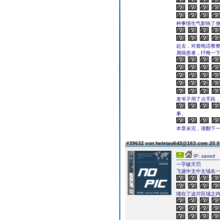
种事情生气影响了
起去，对着电话整
屑病患者，忏悔一下
老爷子用了点手段，
事。
本章未完，请翻下一页继续
#39632 von heletao6d3@163.com
20.0
IP: saved
一字破天罚
飞速中文中文域名
绕在了这片区域之