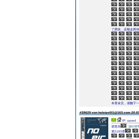
了两块，还顺走两块
本章未完，请翻下一页继续
#39629 von heletav0l1@163.com
20.03
IP: saved
碧悠岛
顶针样
第2163章