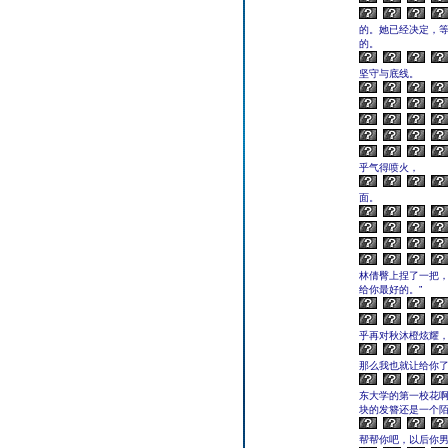
的。她已经决定，
的。
坚守与底线。
乎气得喷火，
面。
林倩臀上捏了一把，
给你最好的。”
乎再对秋沐橙炫耀
那么我也就让给你了
东大学的第一校花
块的发簪还是一个陌
帮帮你吧，以后你男