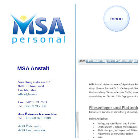
Fliesenleger / Plattenleger
Jobs
MSA Anstalt
Vorarlbergerstrasse 37
9486 Schaanwald
Liechtenstein
office@msa.li
Fax: +423 373 7501
Tel:
+423 373 7500
Aus Österreich erreichbar
Tel:
+43 660 373 7100
AGB Österreich
AGB Liechtenstein