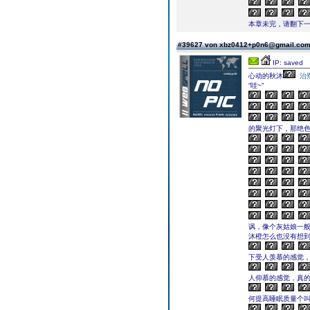
本章未完，请翻下一页继续
#39627 von xbz0412+p0n6@gmail.co
IP: saved
心动的秋沐
治
“哇~”
的聚光灯下，那绝
讽，像个灰姑娘一
沐橙怎么也没有想
下受人羡慕的感觉
人仰慕的感觉，真
何提高睡眠质量个