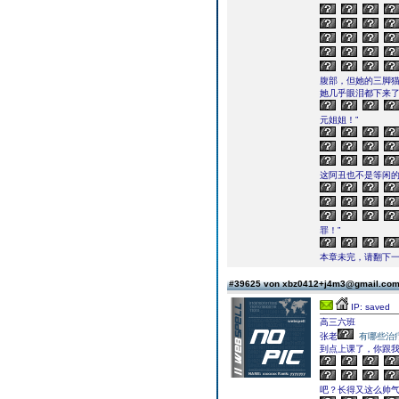
腹部，但她的三脚
她几乎眼泪都下来
元姐姐！”
这阿丑也不是等闲
罪！”
本章未完，请翻下一页继续
#39625 von xbz0412+j4m3@gmail.co
IP: saved
高三六班
张老
有哪些治
到点上课了，你跟我
吧？长得又这么帅