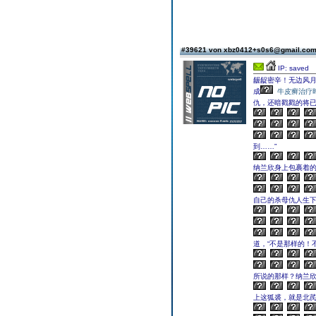
#39621 von xbz0412+s0s6@gmail.co
IP: saved
龌龊密辛！无边风
成
牛皮癣治疗
仇，还暗戳戳的将
到……”
纳兰欣身上包裹着的
自己的杀母仇人生
道，“不是那样的！
所说的那样？纳兰欣
上这狐裘，就是北芪