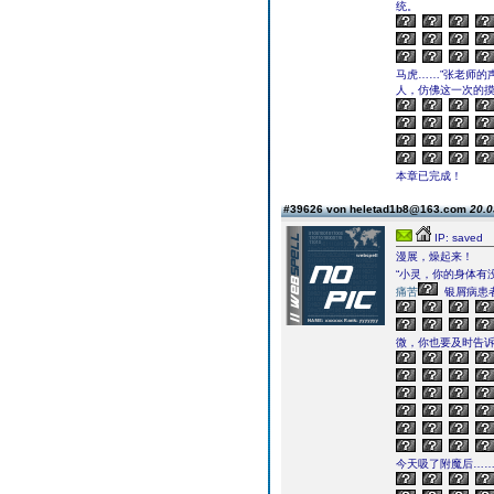
统。
马虎……”张老师的
人，仿佛这一次的
本章已完成！
#39626 von heletad1b8@163.com
20.0
IP: saved
漫展，燥起来！
“小灵，你的身体有
痛苦
银屑病患
微，你也要及时告诉
今天吸了附魔后……