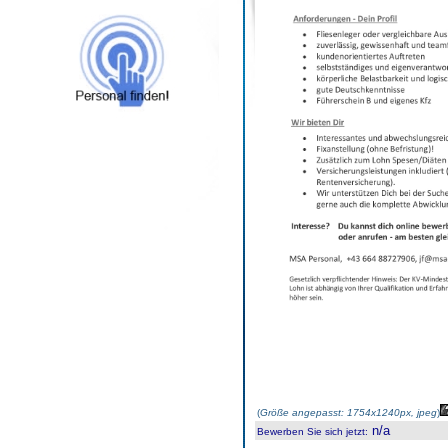
(
Größe angepasst: 1754x1240px, jpeg
)
n/a
Bewerben Sie sich jetzt
: