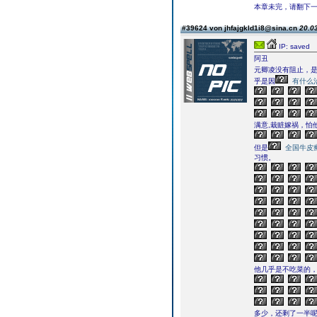
本章未完，请翻下一页继续
#39624 von jhfajgkld1i8@sina.cn
20.03
IP: saved
阿丑
元卿凌没有阻止，
乎是因
有什么
满意,栽赃嫁祸，怕
但是
全国牛皮
习惯。
他几乎是不吃菜的，
多少，还剩了一半