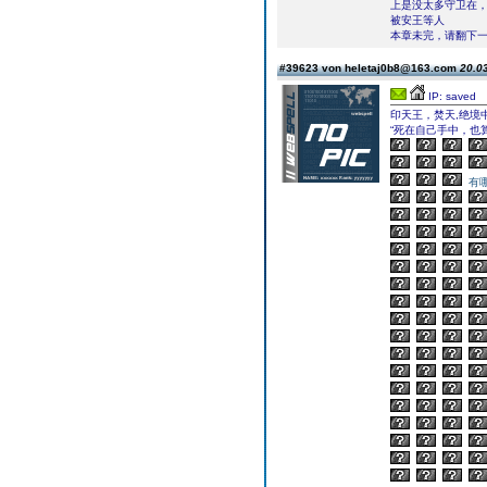
上是没太多守卫在
被安王等人
本章未完，请翻下一页继续
#39623 von heletaj0b8@163.com
20.03
IP: saved
印天王，焚天,绝境
“死在自己手中，也
有