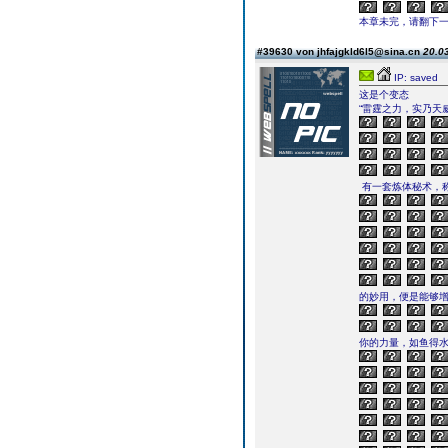
本章未完，请翻下一页继续
#39630 von jhfajgkld6l5@sina.cn
20.03
IP: saved
这是个变态
“雷霆之力，实乃天威
有一套炼体秘术，称
的妙用，便是能够增
你的力量，如鱼得水