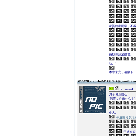
老婆的老同学，不
病疑也越加昂贵。
动。”
本章未完，请翻下一页继续
#39628 von xbz0412+b5z7@gmail.co
IP: saved
刀子嘴豆腐心
“韩霄，你做什么！”
少人。
牛皮癣可以治
甲减会银