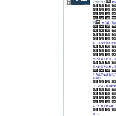
沉得住气！
族
仇
有兴趣，现
好，莫海也就不担
大小事宜正合适，
且来自四等大洲，
们岛主又改变主意了
前禀报。
子，若云，你这段时
以飞行两千多万里
来了。