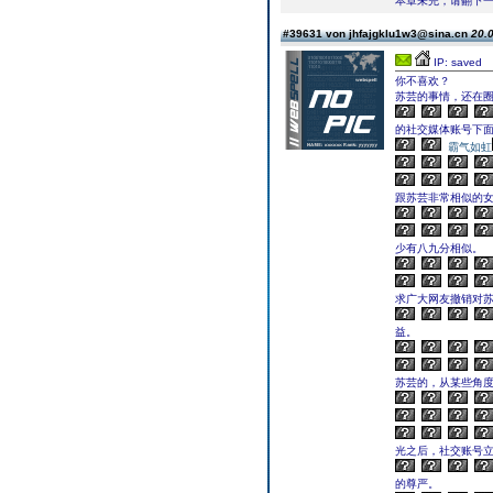
本章未完，请翻下一页继续
#39631 von jhfajgklu1w3@sina.cn
20.0
IP: saved
你不喜欢？
苏芸的事情，还在
的社交媒体账号下
霸气如虹
跟苏芸非常相似的
少有八九分相似。
求广大网友撤销对
益。
苏芸的，从某些角
光之后，社交账号
的尊严。