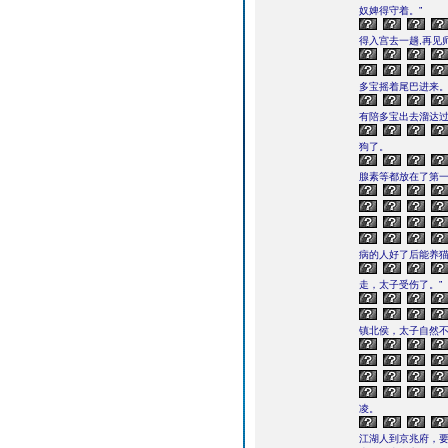
奴婢得守着。”
得入宫去一趟,再见
多宝摇着尾巴进来
有陪多宝出去溜达
狗了。
腺素等都放在了第
病的人好了后能养猫
走，太子受伤了。”
镇北侯，太子自然不
凌。
江湖人到京兆府，