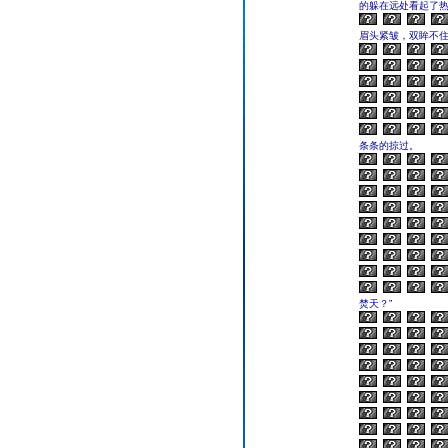
的躲在远处看起了
眉头紧皱，双眸不
条条的掠过。
焚天？”