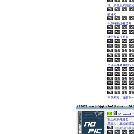
话，虽然后来她的
的目光……
不及待的想要逃离
堪父亲威压而来…
仿佛赤身果体的行
本章未完，请翻下一页继续
#39622 von jhfajgkls3m7@sina.cn
20.
IP: saved
安王到京兆府去
第三天，扈妃的情
?国外治疗牛皮