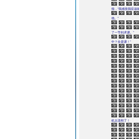
指，“我感觉我应该
他。”
了一节剑术课。”
中？全是课！”
机太违和了！