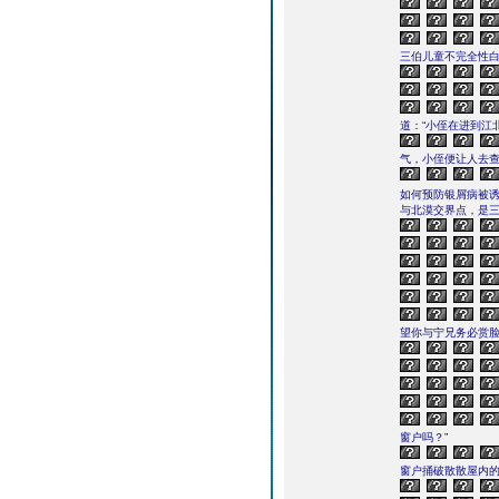
三伯儿童不完全性白
道：“小侄在进到江
气，小侄便让人去
如何预防银屑病被
与北漠交界点，是
望你与宁兄务必赏脸
窗户吗？”
窗户捅破散散屋内