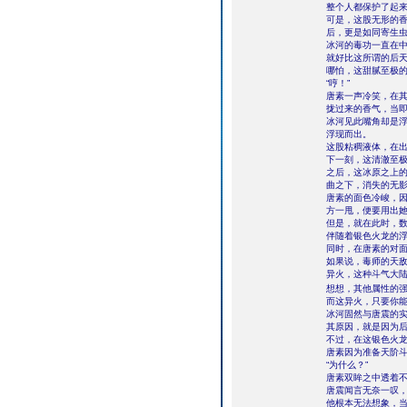
整个人都保护了起来
可是，这股无形的
后，更是如同寄生
冰河的毒功一直在
就好比这所谓的后
哪怕，这甜腻至极
“哼！”
唐素一声冷笑，在
拢过来的香气，当
冰河见此嘴角却是
浮现而出。
这股粘稠液体，在
下一刻，这清澈至
之后，这冰原之上
曲之下，消失的无
唐素的面色冷峻，
方一甩，便要用出
但是，就在此时，
伴随着银色火龙的
同时，在唐素的对面
如果说，毒师的天
异火，这种斗气大
想想，其他属性的强
而这异火，只要你
冰河固然与唐震的
其原因，就是因为
不过，在这银色火
唐素因为准备天阶
“为什么？”
唐素双眸之中透着
唐震闻言无奈一叹
他根本无法想象，