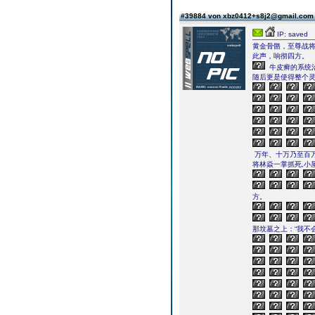
#39884 von xbz0412+s8j2@gmail.co
IP: saved
黄金骨骼，至尊战
此声，响彻四方。
牛皮癣的系统
随后更是使得整个
万年、十万乃至百万
将林焱一掌抓死,小
方。
那坟墓之上：“我不