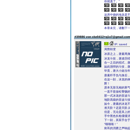
你就逃了。”
这房中烧的地龙是
本章未完，请翻下一页继续
#39886 von xbz0412+q1o7@gmail.co
IP: saved
局势转变
冰原之上，唐素周
冰龙斗技，唐凌历
合一之后的招式，
如此强悍的斗技，
毕竟，唐大小姐当
唐素纤手负与身后
在这一刻，冰龙的
辉！
原本无形无相的寒
一直不曾放松警惕
那一式冰龙的音波
地阶高级的音波斗
如今，唐素的冰龙
准天阶？还是天阶,
但是，无论是其上
手中黑色长枪缓缓
下一刻，其双手合
“嗤嗤嗤！”
刺耳的消磨之声响