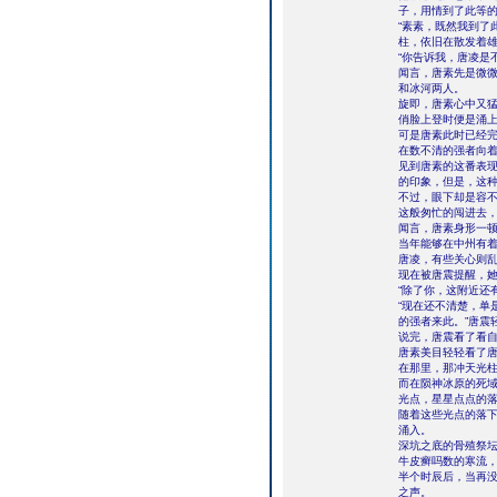
子，用情到了此等
“素素，既然我到了
柱，依旧在散发着
“你告诉我，唐凌是
闻言，唐素先是微
和冰河两人。
旋即，唐素心中又
俏脸上登时便是涌
可是唐素此时已经
在数不清的强者向
见到唐素的这番表
的印象，但是，这
不过，眼下却是容不
这般匆忙的闯进去，
闻言，唐素身形一
当年能够在中州有
唐凌，有些关心则
现在被唐震提醒，
“除了你，这附近还
“现在还不清楚，单
的强者来此。”唐震
说完，唐震看了看自
唐素美目轻轻看了
在那里，那冲天光
而在陨神冰原的死
光点，星星点点的
随着这些光点的落
涌入。
深坑之底的骨殖祭
牛皮癣吗数的寒流
半个时辰后，当再没
之声。