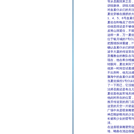
等从圣殿回来之后
训练躯体、训练元
对血素仆从们的关
夏佐穿梭在拥挤的
1、4、5、6号血
夏佐在昨晚花了些
但他觉得还是不够保
皮将山洞遮住，不
这样一来，万一夏
位于银月城的7号
把围墙拆掉重建，7
确认血素仆从们的
波辛大厦的传送室
异魔教会的教队在
现在，他在希尔维
转眼间，夏佐来到
他第一时间尝试着
不出所料，他无法
脑海中的血素仆从
当夏佐操控1号仆从
了一下而已，它没
法师圣殿还是有点
夏佐面色如常地关
他此时所在的位置
推开传送室的房门
这里的天空一片碧
广场中央是喷泉雕
神态惟妙惟肖的少
长裙和少女的臂弯
泽。
在这座喷泉雕塑旁
地，蜷曲在池边假寐