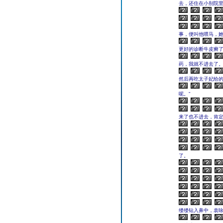
去，还住在小别院
事，便叫他喂马，
更好的诊断牛皮癣了
药，我就不进去了。
然后再吃太子妃给的
呢。”
来了也不进去，肯定
了。
缕缕钻入鼻中，袁咏