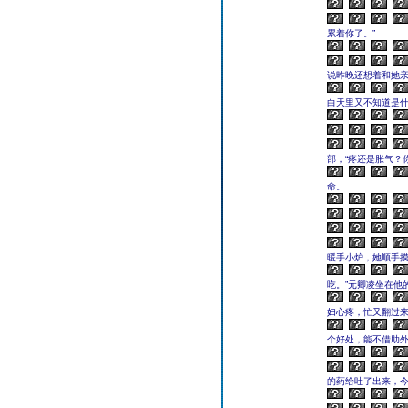
累着你了。”
说昨晚还想着和她
白天里又不知道是什
部，“疼还是胀气？
命。
暖手小炉，她顺手
吃。”元卿凌坐在他
妇心疼，忙又翻过
个好处，能不借助外
的药给吐了出来，