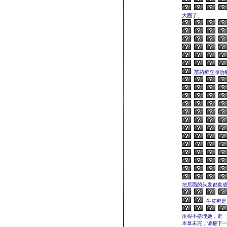
大圈了。
苗药癣立净治
把后面的头发都盘
牛皮癣是
压根不搭理她，走
本章未完，请翻下一页继续