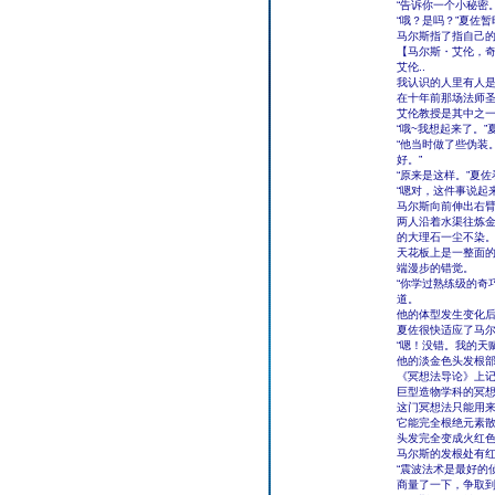
“告诉你一个小秘密
“哦？是吗？”夏佐
马尔斯指了指自己
【马尔斯・艾伦，
艾伦..
我认识的人里有人是
在十年前那场法师
艾伦教授是其中之
“哦~我想起来了。
“他当时做了些伪装
好。”
“原来是这样。”夏佐
“嗯对，这件事说起
马尔斯向前伸出右臂
两人沿着水渠往炼
的大理石一尘不染
天花板上是一整面
端漫步的错觉。
“你学过熟练级的奇
道。
他的体型发生变化
夏佐很快适应了马尔
“嗯！没错。我的天
他的淡金色头发根
《冥想法导论》上
巨型造物学科的冥
这门冥想法只能用
它能完全根绝元素
头发完全变成火红
马尔斯的发根处有
“震波法术是最好的
商量了一下，争取到