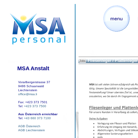
Fliesenleger / Plattenleger
Jobs
MSA Anstalt
Vorarlbergerstrasse 37
9486 Schaanwald
Liechtenstein
office@msa.li
Fax: +423 373 7501
Tel:
+423 373 7500
Aus Österreich erreichbar
Tel:
+43 660 373 7100
AGB Österreich
AGB Liechtenstein