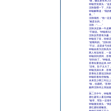
“嗯，确实更有男人
钟喻苦笑摇头：“这
沈秋脸懵一下，片刻
钟喻解释道：“我的
务。”
沈秋嗤然：“他一定
“她是女的。”
沈秋：“……”
沈秋决定换一牛皮癣
“不能说。”钟喻摇
沈秋反而更有兴趣：
钟喻笑了笑，转移话
“挺顺利的。”沈秋
“不过，还是多亏你
钟喻由衷为沈秋高兴
两人有说有笑，一
钟喻回到房间，苏
“吵到你了。”钟喻道
苏青钰要坐起来,3
“没有。肚子太大了
钟喻洗澡出来，苏
苏青钰主要说沈秋
钟喻听着有些惭愧，
未来至少两三年以
“唉，但愿吧。”苏
她和沈秋何止亲如
……
第二天中午，钟喻离
唐红菱等人看见钟
“喻哥，军队一定很
钟喻微笑摇头：“倒
唐红菱轻摇螓首。
她确实清瘦了不少