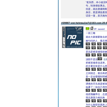
“老东西，本小姐没
句，转身便欲离去
但是，就在唐素刚
身后，更是调侃着笑
话音一落，辰天南向
#39887 von heletau1w7@163.com
20.0
IP: saved
一箭三雕
就在大家都要散去的
她勾结的人，最后
是说是褚首辅指使她
汤阳不是说
连
把褚首辅牵连进来。
的主要症状是什么想
之间猜忌，最后再
皇一定会慢慢削弱褚
调查的尽头就是褚
临摹了一份自己用作
他若觊觎帝位，总
我北唐国力相抗衡，
为什么脸部容易患