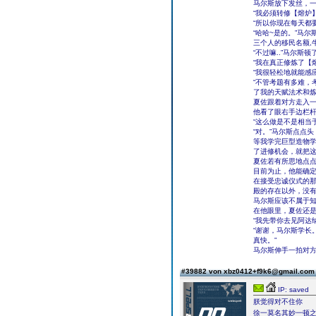
马尔斯放下发丝，
“我必须转修【熔炉
“所以你现在每天都
“哈哈~是的。”马
三个人的移民名额,
“不过嘛..”马尔斯
“我在真正修炼了【
“我很轻松地就能感
“不管考题有多难，
了我的天赋法术和炼
夏佐跟着对方走入
他看了眼右手边栏
“这么做是不是相当
“对。”马尔斯点点
等我学完巨型造物
了进修机会，就把
夏佐若有所思地点
目前为止，他能确
在接受忠诚仪式的
殿的存在以外，没
马尔斯应该不属于
在他眼里，夏佐还
“我先带你去见阿达
“谢谢，马尔斯学长
真快。”
马尔斯伸手一拍对方
#39882 von xbz0412+f9k6@gmail.co
IP: saved
朕觉得对不住你
徐一莫名其妙一顿