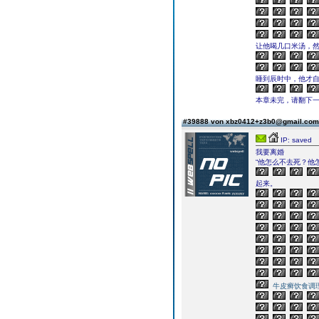
让他喝几口米汤，
睡到辰时中，他才
本章未完，请翻下一页继续
#39888 von xbz0412+z3b0@gmail.co
IP: saved
我要离婚
“他怎么不去死？他
起来。
牛皮癣饮食调