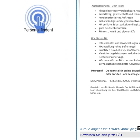
(
Größe angepasst: 1754x1240px, jpeg
)
n/a
Bewerben Sie sich jetzt
: