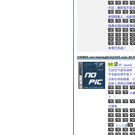
不起，微臣也不是没
多陪陪家人，也多
骁勇全国好的银屑病
本章已完成！
#39883 von heletag5c3@163.com
20.0
IP: saved
王妃生气是应该的
宇文皓在房中发了
没有任何的线索。
皮肤上突然出现鳞
白
了。”
月阁来。”
大人大量