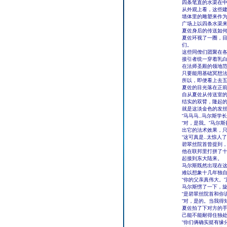
四条笔直的水渠在
从外观上看，这些
墙体里的雕塑来作
广场上以四条水渠
夏佐身后的传送如
夏佐环视了一圈，
们。
这些同僚们团聚在
接引者统一穿着乳
在法师圣殿的领地
只要能用基础冥想
所以，即便看上去
夏佐的目光落在正
自从夏佐从传送室
结实的双臂，隆起的
就是这淡金色的发丝.
“马马马..马尔斯
“对，是我。”马尔
出它的法术效果，只
“这可真是..太惊人
碧翠丝院首曾提到
他在联邦里打拼了
起接到东大陆来。
马尔斯既然出现在
难以想象十几年独
“你的父亲真伟大。
马尔斯愣了一下，
“是碧翠丝院首和你
“对，是的。当我得
夏佐拍了下对方的手
己能不能耐得住独处
“你们俩确实挺有缘