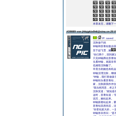
本章未完，请翻下一页继续
#39889 von jhfajgklx0h6@sina.cn
20.0
IP: saved
沈秋做干妈
钟喻和苏青钰散步
至于赵飞雪，她
“你们两个，回到家
只见钟喻蹲在苏青
头看钟喻，画面非
也难怪沈秋酸了。
毕竟当初她也有机
钟喻没理沈秋，继
“钟喻，我打算做孩
钟喻转头看苏青钰，
家，沈秋跟我作伴住
“我当然同意，求之
沈秋笑道：“就知道
这时，苏青钰道：“
说完，她站起来。
钟喻跟着站起来，要
苏青钰回房间后，
“你变化挺大的，一
钟喻答非所问：“是