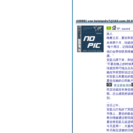
#39881 von heletan2v7@163.com
20.0
IP: saved
故人
晚餐之后，夏佐和
未来两个月，珍妮
“每个周日，记得回
他们会帮你联系维
趟。”
安茹儿蹲下来，和
“不要在晚上的时候
珍妮丝乖巧地点点头
她在学府里听说过
对安茹儿和夏佐的
夏佐在她的公民账
黄连素银屑病
而且珍妮丝本身也
呃…怎么感觉把该
别。
…
次日上午。
安茹儿打包好了冥
半路上，夏佐的炼
希尔维娅通过密讯
夏佐将安茹儿送进
今天是周一，大厦
昨天敲定进修的日