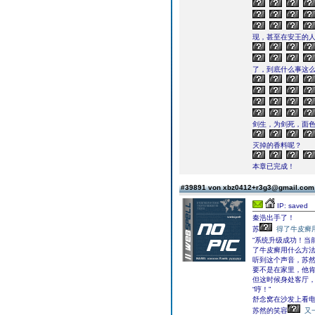
现，甚至在安王的
了，到底什么事这
剑生，为剑死，面色
灭掉的香料呢？
本章已完成！
#39891 von xbz0412+r3g3@gmail.co
IP: saved
秦浩出手了！
苏
得了牛皮癣
“系统升级成功！当
了牛皮癣用什么方法
听到这个声音，苏
要不是在家里，他
但这时候身处客厅
“哼！”
舒念窝在沙发上看
苏然的笑容
又