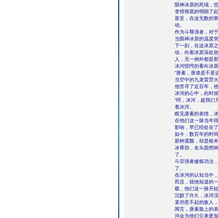
陨神冰原的死域，
变得彻底的明朗了
甚至，在这无数的
动。
作为斗尊强者，对
当陨神冰原的温度
下一刻，在这冰原之
动，向着冰原深处
人，无一例外都是
冰河惊愕的看向冰
“唐素，唐凌是不是
当空中的九龙雷罡
他苦寻了近百年，
冰河的心中，此时
“呵，冰河，趁我们
着冰河。
瞧见唐素的表情，
在他们这一脉当年
影响，早已经处在
如今，数百年的时
那种震颤，却是根
冰尊劲，名头固然
了。
斗宗强者修炼功法
了。
在冰河的认知当中
而且，就他知道的
载，他们这一脉开
沉默了许久，冰河没
某些惹不起的敌人，
闻言，唐素脸上的
河会为他们引来更