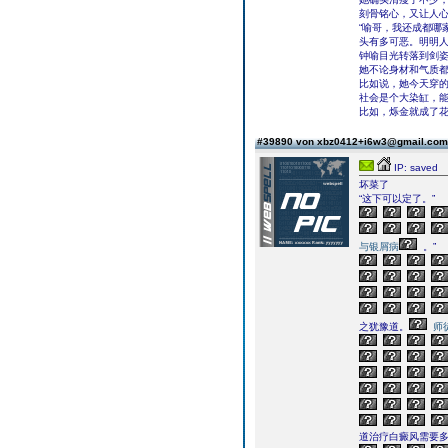
刻骨铭心，又让人心
“喻哥，我还成都哪
头有多可恶。明明人
钟喻目光转落到剑
她不论身材和气质
比如说，她今天穿的
社会是个大染缸，
比如，烁金就成了
#39890 von xbz0412+i6w3@gmail.co
IP: saved
坏菜了
“这下可以定了。”
与银屑病
。”
之犹豫道。
师
道治疗白癜风需要