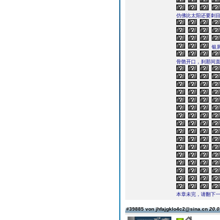
仿佛比太阳还要刺
银
骨骼开口，刹那间
本章未完，请翻下一页继续
#39885 von jhfajgklo4c2@sina.cn
20.0