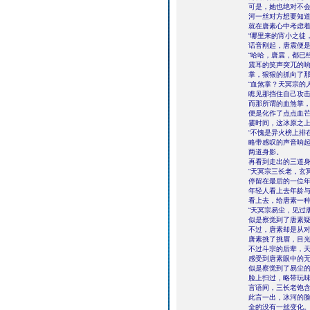
可是，她也绝对不
河一丝对方想要知
就在唐素心中考虑
“哪里来的宵小之徒
话音刚起，唐震便
“哈哈，唐震，都已
震耳的笑声突兀的
掌，狠狠的抓向了
“血煞掌？天冥宗的人
瞧见那挡住自己攻
而那所谓的血煞掌
便是化作了点点血
霎时间，这冰原之
“不愧是异火榜上排
略带感叹的声音响
两道身影。
再看到走出的三道
“天冥宗三长老，玄
停留在最后的一位
年轻人看上去年龄
看上去，给唐素一
“天冥宗易尘，见过
似是察觉到了唐素
不过，唐素却是从
唐素挑了挑眉，目
不过斗宗的后辈，
感受到唐素眼中的
似是察觉到了易尘
脸上扫过，略带玩味
言语间，三长老饱含
此言一出，冰河的
全的没有一丝变化