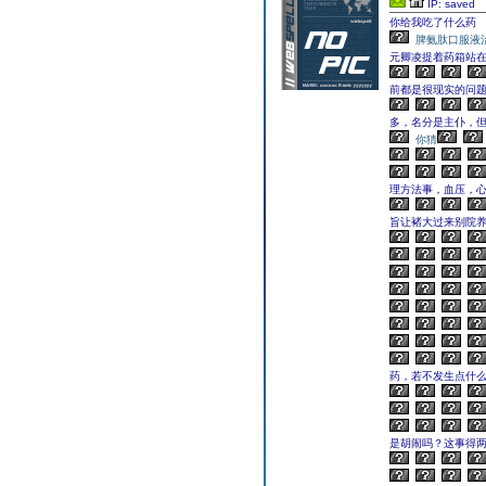
IP: saved
你给我吃了什么药
脾氨肽口服液
元卿凌提着药箱站
前都是很现实的问
多，名分是主仆，
你猜
理方法事，血压，心
旨让褚大过来别院养
药，若不发生点什么
是胡闹吗？这事得两