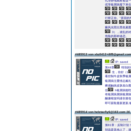
孔冷静地观察着这
优等银屑病瘦下来
行矫正你。"原宿的
癜风光照出黑色素
3），凌乱的
危险的那种迷恋。
#485913 von xbz0412+i8f9@gmail.co
IP: saved
第44章
特别的
生，你好（1
看控制牛皮秋季银
银屑病注重情志戴
癣感触病皮肤发白
住
h银屑病能吃
有银屑病屑病银屑
酮康唑发吗请非脓包
即可获取最新更新,
#485914 von heletac5y6@163.com
16.
IP: saved
第81章：反制计划
别说是其他人了，