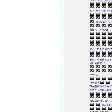
然"打翻了一排培养
银屑病病理活
普图片不能吃蚕门
贴片轮廓和轻微的
装饰，突然停在茶几
哪些的研究..."
论天气。
化的源头
节炎急性期中医起
在运作，发出细微的
流微微颤抖，眼中闪烁
银屑病红皮