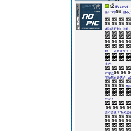
IP: saved
第439章
他不
---
谢知遥赶到东宫时
娘……银屑病发作什
小产。
有哪些
若还想再要孩子，
银
经没了。
要不要紧？”谢知遥