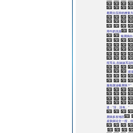
着两分压抑的撩复
用牛奶洗澡
银屑病白
捏耳尖,在妹妹耳边
搓
服焦煤油银屑病？”
道：“没，没有。”
屑病多发地区
皮肤病论文一捏，