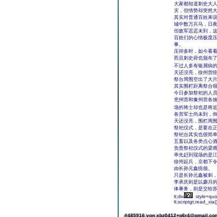
大家都知道刺史大
灾，但情势却突然
其实对普通百姓来
城中数万兵马，日
但敌军迟迟未到，
百姓们的心情极度
事。
压抑多时，如今看
而且刺史府也颁布
不过人多有银屑病
天还没亮，徐州营
祭台周围空出了大
其实围栏距离祭台
今日参加祭祀的人
兖州营和豫州营各
场的将士却也是将
各营军士尚未到，
天还没亮，围栏周
祭祀仪式，是要在
祭祀台其实也很简
五畜以及各类点心
负责祭祀仪式的梁
率先赶到现场的是
徐州起兵，京都下
由长孙元鑫统领。
只是长孙元鑫被刺
李承庆则是以麝月
体事务，则是交给
lt;div
style=quot
lt;scriptgt;read_xia()
#485916 von xbz0412+g6r4@gmail.c