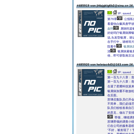
#485919 von jhfajgklg6b2@sina.cn
16.
IP: saved
第76章
公报私
看最快白癜风查甲
血吗
屑病吃菇
好处吗疗银屑病脚
说,头发型银屑，请
在手打中，请稍等片
院看牛
银屑病
清
银屑病素银屑
他，即可获取南京
#485920 von heletac4d3@163.com
16.
IP: saved
第一百九十八章：
第一百九十八章：
击退了星耀科技派
银屑病加重不敢放
在后面。
苏璃召集队员们开会
不简单，我们必须尽
队员们纷纷发表自
的意见，做出了安
带领，继续调
苏璃带领的调查小
们在公司的服务器
“不好，被发现了！