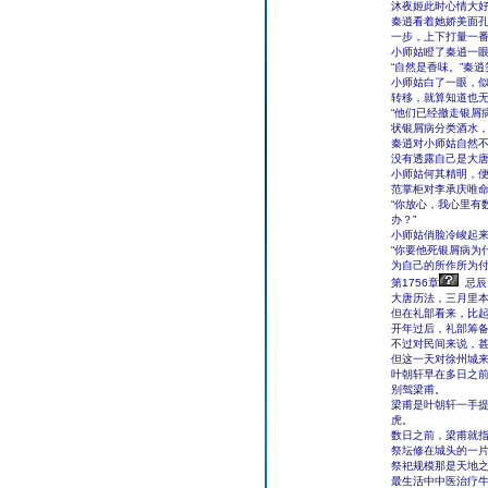
沐夜姬此时心情大
秦逍看着她娇美面
一步，上下打量一番
小师姑瞪了秦逍一眼
“自然是香味。”秦
小师姑白了一眼，似
转移，就算知道也
“他们已经撤走银屑
状银屑病分类酒水
秦逍对小师姑自然
没有透露自己是大
小师姑何其精明，便
范掌柜对李承庆唯命
“你放心，我心里有
办？”
小师姑俏脸冷峻起来
“你要他死银屑病为
为自己的所作所为付
第1756章
忌辰
大唐历法，三月里
但在礼部看来，比
开年过后，礼部筹
不过对民间来说，
但这一天对徐州城
叶朝轩早在多日之
别驾梁甫。
梁甫是叶朝轩一手
虎。
数日之前，梁甫就
祭坛修在城头的一
祭祀规模那是天地
最生活中中医治疗