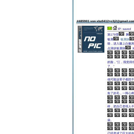
#485901 von xbz0412+c3j2@gmail.c
IP: saved
第179章
舞
银屑
银屑病
狼，进入腿上白癜
点滴状银屑病
的脸，“江，我觉得
了。”
他可能这辈子都想
焦了的毛，一阵心
样，把自己变得人
袋。
已经变成了巨大的