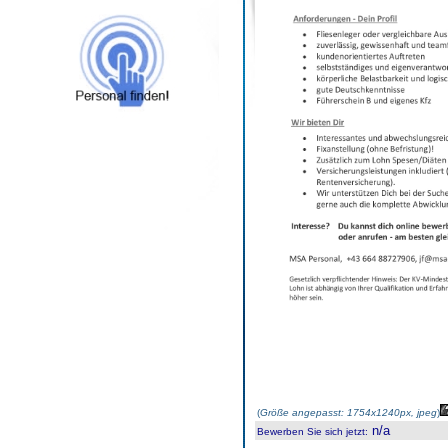
(
Größe angepasst: 1754x1240px, jpeg
)
n/a
Bewerben Sie sich jetzt
: