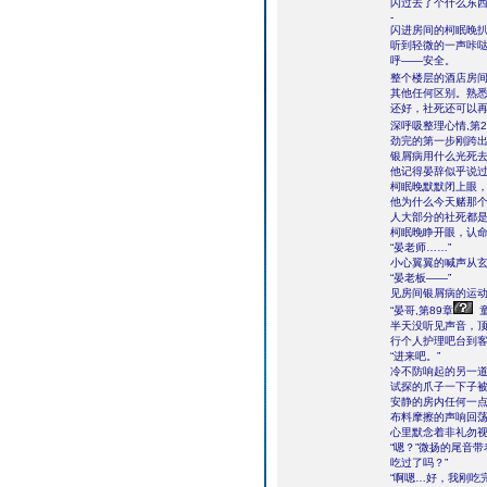
闪过去了个什么东
-
闪进房间的柯眠晚
听到轻微的一声咔
呼――安全。
整个楼层的酒店房
其他任何区别。熟
还好，社死还可以
深呼吸整理心情,第2
劲完的第一步刚跨
银屑病用什么光死
他记得晏辞似乎说
柯眠晚默默闭上眼
他为什么今天赌那
人大部分的社死都
柯眠晚睁开眼，认
“晏老师……”
小心翼翼的喊声从
“晏老板――”
见房间银屑病的运
“晏哥,第89章
童
半天没听见声音，
行个人护理吧台到
“进来吧。”
冷不防响起的另一
试探的爪子一下子
安静的房内任何一
布料摩擦的声响回
心里默念着非礼勿
“嗯？”微扬的尾音
吃过了吗？”
“啊嗯…好，我刚吃完