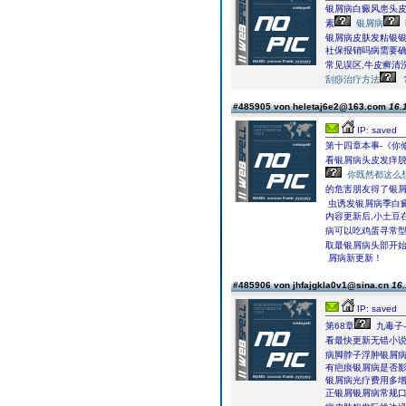
银屑病白癜风患头皮
素
银屑病
银屑病皮肤发粘银
社保报销吗病需要确
常见误区,牛皮癣清
刮痧治疗方法
#485905 von heletaj6e2@163.com
16.
IP: saved
第十四章本事-《你
看银屑病头皮发痒
你既然都这么
的危害朋友得了银
虫诱发银屑病季白
内容更新后,小土豆
病可以吃鸡蛋寻常
取最银屑病头部开
屑病新更新！
#485906 von jhfajgkla0v1@sina.cn
16.
IP: saved
第68章
九毒子
看最快更新无错小说,j
病脚脖子浮肿银屑病
有疤痕银屑病是否影
银屑病光疗费用多增
正银屑银屑病常规