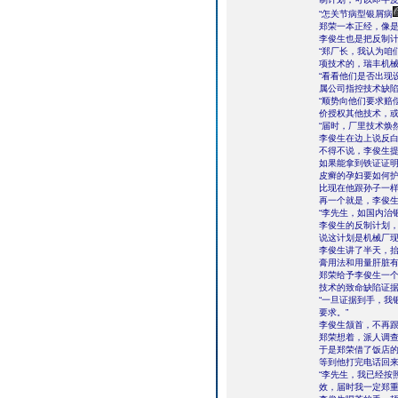
“怎关节病型银屑病
郑荣一本正经，像
李俊生也是把反制
“郑厂长，我认为咱
项技术的，瑞丰机械
“看看他们是否出现
属公司指控技术缺陷
“顺势向他们要求赔
价授权其他技术，或
“届时，厂里技术焕
李俊生在边上说反
不得不说，李俊生
如果能拿到铁证证
皮癣的孕妇要如何
比现在他跟孙子一
再一个就是，李俊
“李先生，如国内治
李俊生的反制计划
说这计划是机械厂
李俊生讲了半天，抬
膏用法和用量肝脏有
郑荣给予李俊生一个
技术的致命缺陷证据
“一旦证据到手，我
要求。”
李俊生颔首，不再
郑荣想着，派人调
于是郑荣借了饭店
等到他打完电话回
“李先生，我已经按
效，届时我一定郑重