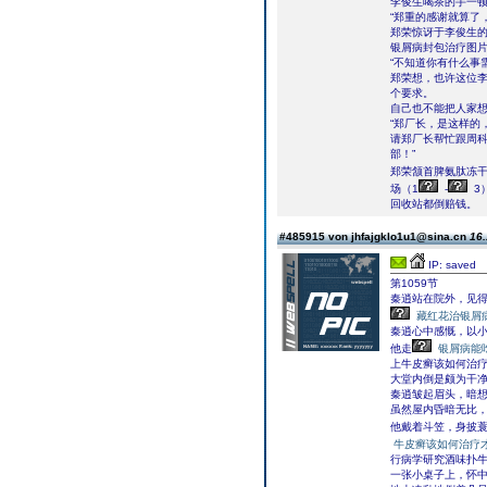
李俊生喝茶的手一顿
“郑重的感谢就算了
郑荣惊讶于李俊生
银屑病封包治疗图
“不知道你有什么事
郑荣想，也许这位
个要求。
自己也不能把人家
“郑厂长，是这样的
请郑厂长帮忙跟周
部！”
郑荣颔首脾氨肽冻干
场（1
-
3
回收站都倒赔钱。
#485915 von jhfajgklo1u1@sina.cn
16.
IP: saved
第1059节
秦逍站在院外，见
藏红花治银屑
秦逍心中感慨，以
他走
银屑病能
上牛皮癣该如何治
大堂内倒是颇为干
秦逍皱起眉头，暗
虽然屋内昏暗无比
他戴着斗笠，身披
牛皮癣该如何治疗
行病学研究酒味扑
一张小桌子上，怀