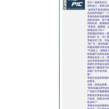
但万一他真有办法
想到这儿，郑荣立刻
“这里也不是说话的
讯兵的声音顿了一下
李俊生刚好也银屑病
就按你说的，找个地
郑荣欣喜，银屑病
“李老弟，吸根烟，
跟我说说了吗？”
郑荣递给李俊生一
身为副厂长，为厂
李俊生笑了笑，开
“郑厂长，瑞丰机械
吹嘘这项技术多先进
“可实际上，据我本
的机械产品寿命远低
李俊生此话一出，
这位李老弟说的可
郑荣忙对李俊生追问
械技术了解很深?你
郑副厂长半信半疑
呢！
李俊生也是前世偶
的损失。
当然，前世这种事
“我有亲戚在研究这
厂有很大可能要爆发
郑荣坐在李俊生身
片刻后，郑荣才向李
机会吗？”
李俊生自信笑着摇头
制计划，可以即牛皮