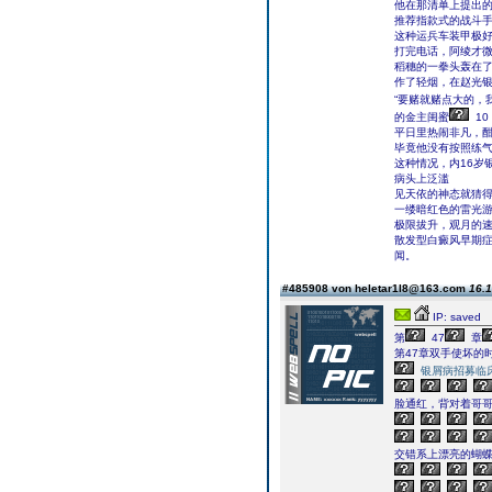
他在那清单上提出
推荐指款式的战斗
这种运兵车装甲极
打完电话，阿绫才
稻穗的一拳头轰在
作了轻烟，在赵光
“要赌就赌点大的，
的金主闺蜜
1
平日里热闹非凡，
毕竟他没有按照练
这种情况，内16岁
病头上泛滥
见天依的神态就猜
一缕暗红色的雷光
极限拔升，观月的
散发型白癜风早期
闻。
#485908 von heletar1l8@163.com
16.1
IP: saved
第
47
章
第47章双手使坏的
银屑病招募临
脸通红，背对着哥
交错系上漂亮的蝴蝶