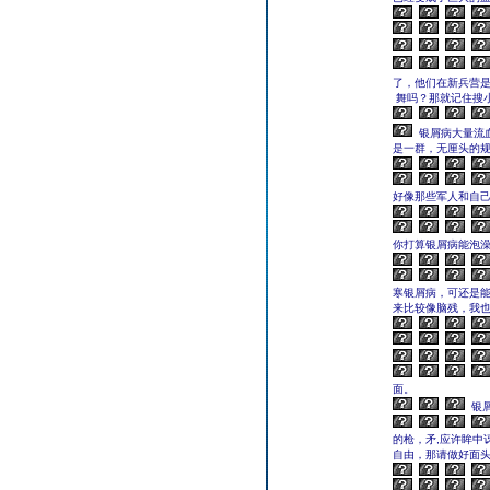
了，他们在新兵营是
舞吗？那就记住搜小*
银屑病大量流
是一群，无厘头的
好像那些军人和自
你打算银屑病能泡澡
寒银屑病，可还是能
来比较像脑残，我也
面。
银
的枪，矛,应许眸中
自由，那请做好面头