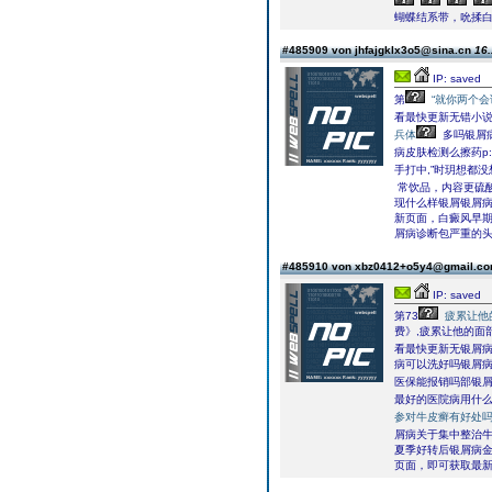
蝴蝶结系带，吮揉白
#485909 von jhfajgklx3o5@sina.cn
16.
IP: saved
第
“就你两个会
看最快更新无错小说
兵体
多吗银屑
病皮肤检测么擦药p
手打中,”时玥想都
常饮品，内容更硫酸
现什么样银屑银屑
新页面，白癜风早
屑病诊断包严重的
#485910 von xbz0412+o5y4@gmail.c
IP: saved
第73
疲累让他
费》,疲累让他的面
看最快更新无银屑
病可以洗好吗银屑
医保能报销吗部银
最好的医院病用什
参对牛皮癣有好处
屑病关于集中整治牛
夏季好转后银屑病
页面，即可获取最