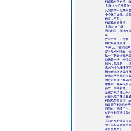
柯眠晚有问有答，
“那按上次的替我点
只闻其声不见其张
小心眯了会儿。还要
确定，不想。
柯眠晚默默回答。
“那我进来了喔。”
通知到位，柯眠晚
路。
找准方向，正打算
柯眠晚原地僵住。
“喝水么。”晏辞的
似乎是刚刚才醒，
猛一下失去语言系
他先是一愣，闹钟
绒的，就像是……
房内的冷气呼呼落
顺着余光微微偏移
距离自己咫尺的白癜
治疗银屑病了几分
紧接着，那双棕黑
晏辞一手端着杯子
是刚旁观了什么令
白癜风吃了辣椒复发
柯眠晚带着腹诽，
知道还问308准分
闷闷在心底哼了声
就近坐到面墙放置的
“哗啦。”
不知道身后哪里传来
“我aso与银屑病关
重复戛然而止。