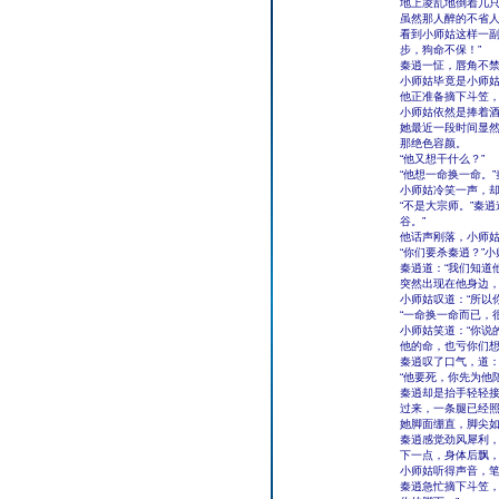
地上凌乱地倒着几
虽然那人醉的不省
看到小师姑这样一副
步，狗命不保！”
秦逍一怔，唇角不
小师姑毕竟是小师
他正准备摘下斗笠，
小师姑依然是捧着
她最近一段时间显
那绝色容颜。
“他又想干什么？”
“他想一命换一命。
小师姑冷笑一声，却
“不是大宗师。”秦
谷。”
他话声刚落，小师
“你们要杀秦逍？”
秦逍道：“我们知道
突然出现在他身边，
小师姑叹道：“所以
“一命换一命而已，
小师姑笑道：“你说
他的命，也亏你们想
秦逍叹了口气，道：
“他要死，你先为他
秦逍却是抬手轻轻
过来，一条腿已经
她脚面绷直，脚尖
秦逍感觉劲风犀利
下一点，身体后飘，
小师姑听得声音，
秦逍急忙摘下斗笠，