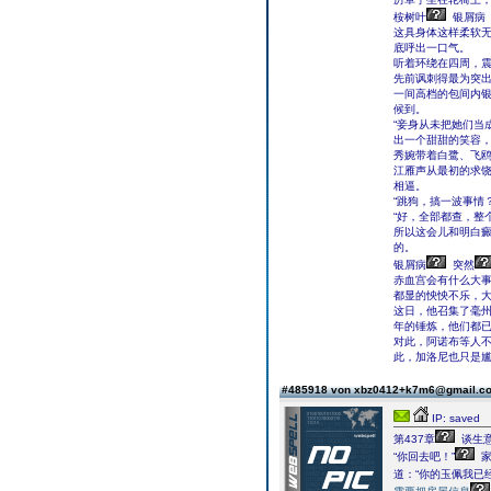
桉树叶
银屑病
这具身体这样柔软
底呼出一口气。
听着环绕在四周，
先前讽刺得最为突
一间高档的包间内
候到。
“妾身从未把她们当
出一个甜甜的笑容
秀婉带着白鹭、飞
江雁声从最初的求
相逼。
“跳狗，搞一波事情
“好，全部都查，整
所以这会儿和明白
的。
银屑病
突然
赤血宫会有什么大
都显的怏怏不乐，
这日，他召集了毫
年的锤炼，他们都
对此，阿诺布等人
此，加洛尼也只是
#485918 von xbz0412+k7m6@gmail.
IP: saved
第437章
谈生意
“你回去吧！”
家
道：“你的玉佩我已