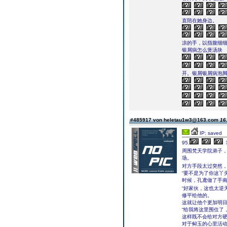
直陪在她身边。
凉的手，以指腹细细
银屑病怎么煲汤块
开。银屑银屑病泡
#485917 von heletau1w3@163.com
16
IP: saved
95.
周围梵天学院弟子
场。
对方手段太过突然
“要不是为了你这丫
时候，孔鸢做了手
“好家伙，这也太逆
修平给他的。
这就让他个更加明
“给我将这里围住了
这样既不会给对方
对于鲟玉的心里活