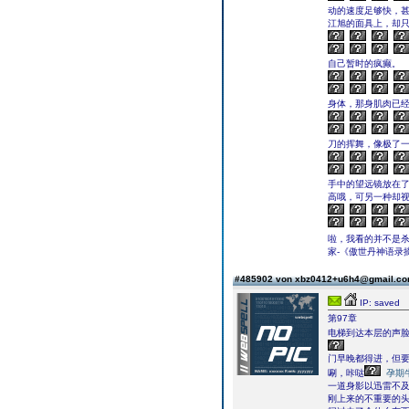
动的速度足够快，
江旭的面具上，却
自己暂时的疯癫。
身体，那身肌肉已
刀的挥舞，像极了
手中的望远镜放在了
高哦，可另一种却视
啦，我看的并不是杀
家-《傲世丹神语录
#485902 von xbz0412+u6h4@gmail.c
IP: saved
第97章
电梯到达本层的声
门早晚都得进，但
唰，咔哒
孕期
一道身影以迅雷不
刚上来的不重要的