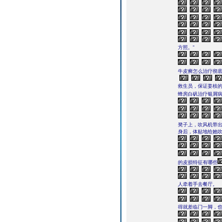
方照。”
牛皮癣怎么治疗彻
救生员，保证姜枝
蜂房白矾治疗银屑
凳子上，吹风机带出
身后，体贴地给她
的皮损特征有哪些
人牵着手去餐厅。
得就差临门一脚，