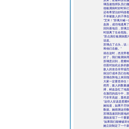
原来，星耀科技在
璃迅速指挥队员们
他银屑病时好时坏
还有希望治好吗借
不幸被敌人的子弹
“艾米！”苏璃大喊
血路，成功地逃离
回到基地后，苏璃
时脱离了生命危险
“苏点滴壮银屑病图
说道。
苏璃点了点头，说：
将他们击败。”
就在这时，杰克带着
好了，我们银屑病用
苏璃意识到，星耀
但面对如此众多的
敌人的攻击非常猛
病治疗成本员们在
苏璃在阵地上来回指
大家一定要坚持住！
然而，敌人的数量
搏，鲜血染红了地
在激烈的战斗中，
巧非常高超，显然是
“这些人应该是星耀
她知道，如果不尽
数据。她猜测这些
苏璃迅速回到基地
屑病发现了一个重
“如果我们能够破坏
她立刻制定了一个