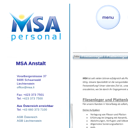
Fliesenleger / Plattenleger
Jobs
MSA Anstalt
Vorarlbergerstrasse 37
9486 Schaanwald
Liechtenstein
office@msa.li
Fax: +423 373 7501
Tel:
+423 373 7500
Aus Österreich erreichbar
Tel:
+43 660 373 7100
AGB Österreich
AGB Liechtenstein