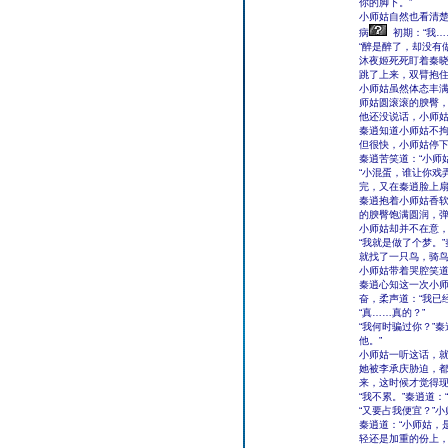
你的脚下。”
小师姑自然也看清
病
初期：“我…
“醉是醉了，却没有
沐夜姬死死盯着秦
跳了上来，双臂抱
小师姑虽然体态丰
师姑圆滚滚的腴臀
他还没说话，小师
秦逍知道小师姑不
但很快，小师姑停
秦逍苦笑道：“小师
“小混蛋，谁让你戏
完，又在秦逍脸上
秦逍抱着小师姑香软
的腴臀饱满圆润，
小师姑却并不在意，
“我就是做了个梦。
就找了一只鸟，骑鸟
小师姑带着哭腔笑道
秦逍心知这一次小
奋，柔声道：“我已
“真……真的？”
“我何时骗过你？”
他。”
小师姑一听这话，
她被李承庆胁迫，
来，这时候才觉得现
“我不累。”秦逍道
“又要占我便宜？”
秦逍道：“小师姑，
轻还是加重的份上，