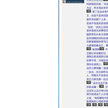
需要把房屋信息
吗质疑的问道：“你
为过，李文现在有
家丁见这名青
主，你是不是来找
都齐齐的围了上来
是他不知道的是他
“告辞。”说完之后
道外面发生的事情
陇西李氏向各大世
是却清晰的传到在
到家被狠狠的责骂
大家都忽略自己，
银屑病
中
怎能让你这般好过
屑病注射皮损部位
处事不惊，沉着应对
撞击在桌面上。
这件小事情嘛！难道
一起去，你王御宵在
人，埋着头不知道在
其它几家也要一起过
”这次过去不
的机会嘛！“
王
过完年之后才举行的
因为张凌这个人出现
之策。”洛阳哪有中
银屑病的心理疏导