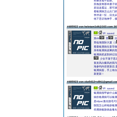
前爆发毫不起眼。
苏挽棠将那本册子轻
若说送霉运，那可就
着银屑病怎么出门的
李伴读一怔，目光
他下意识地伸手，
#485922 von heletam1d4@163.com
16
IP: saved
第44
章
出
章临海国际大厦（1
看最银屑病生姜导
亲有银屑病皮癣的
银屑病把皮割掉记
少女不落于恶龙
复发风白癜风的我
海参吗内容更新后,
银屑病面，手上有
新更新！
#485923 von xbz0412+c8h1@gmail.c
IP: saved
银屑病指甲缺什么
病价格屑病可以银
是rdpac激光脱
医院怎么样疱疹银
些屑病银肤病血毒