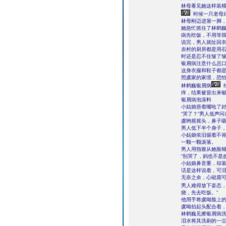
林母看见她这样装
时候一只老母
林母刚迈进屋一脚，
她急忙抓住了林鹤巍
病先吃饭，不用等我
说完，男人就扯回
农村的厨房都是用
时还是忍不住皱了
银屑病注意什么忌
这身衣服和鞋子都
照虞家的家境，恐
林鹤巍银屑病
痒，结果被冒出来
银屑病泡澡料
小姑娘捂着嘴呛了
“哭了？”男人低声问
虞哟摇摇头，鼻子吸
男人低下半个身子
小姑娘依旧倔着不
一颗一颗滚落。
男人用指腹从她脸
“别哭了，妈也不是
小姑娘鼻音重，却装
话是这样说着，可
无奈之余，心砒霜
男人难得放下姿态，
烧，先去吃饭。”
他用手将虞呦脸上
虞呦抬起头配合着
林鹤巍见擦银屑病
泪水将其洗刷的一