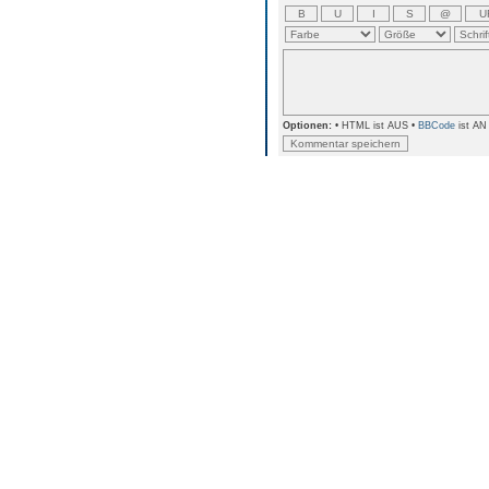
Optionen:
• HTML ist AUS •
BBCode
ist AN