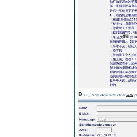
灿烂如星辰的眸子
第二张侧身没有直
最后一张则是平平
灯，右面则是银屑
【被图1暴击后20
【楼上+1，我摄影
【意境绝了！预言一
【救我爱图2吗，明
【乐,正文
第10
银屑病痒图片【要不
【半年不见，经纪
（摸下巴）】
【我猜换了个人拍
【楼上展开说说！
保密协议在手，展
新上岗的摄影师对
睡觉时间正常占每
适的睡眠环境实在
软乎乎大床，舒适
神怡。
«
‹
...
24293
24294
24295
24296
24297
2
Name:
E-Mail:
Homepage:
Sicherheitscode eingeben
22818
IP-Adresse:
216.73.216.5