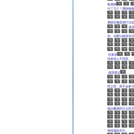
银屑病
中了几个？屑病核检
屑病生物反馈疗法
银
切，试图让峪皇意
抗复发
怕有些人不同意。”
便宜师父
。
乾之前，朕不会参与
值白癜风吃什么药
神传递给对方。