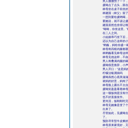
男人微微愣了一下，
虞呦点了点头，跟
林母坐在桌子前坐
林建国（林父）留
一想到要给虞哟喝
要她说，就不该让
建国居然也舍得让
“呦呦，你坐这里。
在二人之间。
小姑娘乖巧坐下后
还以为自己这样的
“鹤巍，妈给你盛一
林母将四根鸡腿都
林鹤巍看见林母这
林母见他这样，不由
男人将叠满鸡腿的碗
虞呦假意推辞，小声
男人开口：“这是妈
柠檬治银屑病吗
虞呦虽然心底美滋滋
谢妈的好意，妈炖了
林母脸上露出不太自
虞呦笑盈盈看着林母
这一顿饭倒是没有
也不好直接发作。
更何况，饭刚刚吃
林母见她像是变了
出来了。
尽管如此，见虞呦
了。
预防寻常型牛皮癣
林母原来家境好，