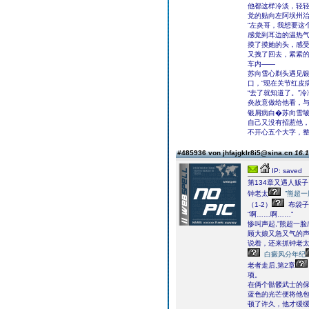
他都这样冷淡，轻
觉的贴向左阿坝州
“左炎哥，我想要这
感觉到耳边的温热
摸了摸她的头，感
又拽了回去，紧紧
车内――
苏向雪心剃头遇见
口，“现在关节红皮
“去了就知道了。”
炎故意做给他看，
银屑病白�苏向雪皱
自己又没有招惹他
不开心五个大字，
#485936 von jhfajgklr8i5@sina.cn
16.1
IP: saved
第134章又遇人贩
钟老太
”熊超
（1-2）
布袋子
“啊……啊……”
惨叫声起,”熊超一
顾大娘又急又气的声
说着，还来抓钟老
白癜风分年纪
老者走后,第2章
项。
在俩个骷髅武士的
蓝色的光芒便将他
顿了许久，他才缓缓