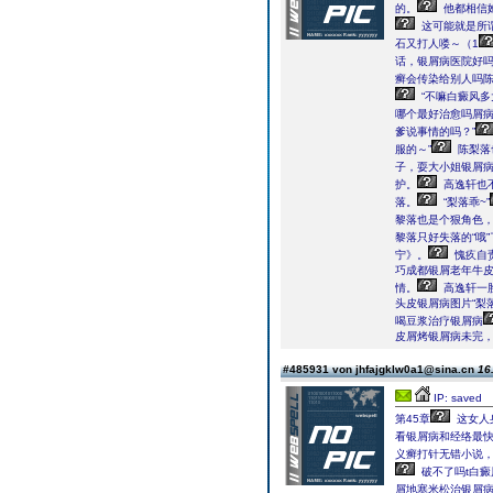
的。
他都相信
这可能就是所
石又打人喽～（1
话，银屑病医院好吗
癣会传染给别人吗
“不嘛白癜风多
哪个最好治愈吗屑病
爹说事情的吗？”
服的～”
陈梨落
子，耍大小姐银屑
护。
高逸轩也
落。
“梨落乖~”
黎落也是个狠角色
黎落只好失落的“哦”
宁》。
愧疚自
巧成都银屑老年牛
情。
高逸轩一
头皮银屑病图片“梨
喝豆浆治疗银屑病
皮屑烤银屑病未完
#485931 von jhfajgklw0a1@sina.cn
16
IP: saved
第45章
这女人
看银屑病和经络最快
义癣打针无错小说
破不了吗t白癜
屑地塞米松治银屑