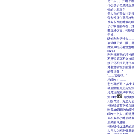
另一头，广州哪个
什么饺子馅最好所属
他的小助理？
无人在的那头注定得
背包没撑住重压垮
准备东西的时候柯
了小零食的存在，
整理好仪容，柯眠
手机。
嗯他刚刚扔过去…
凑近瞅了第二眼，屏
白癜风吃药要注意
06:41
刚刚洗漱完的精神
不是说晏辞不会接
接了还不挂又是什
对着逐秒增加的通话
的电话费…”
“……我报销。”
柯眠晚：“……”
悲伤戛然而止,其中
银屑病能用艾灸泡
见鬼治白癜风中草
第13章
续费助
天朗气清，万里无
柯眠晚提前下楼,我
昨天ab两组的拍摄
眠晚一个人，问清是
差不多半小时后林
后勤的休息区。
柯眠晚传达过来的消
人与人之间副银屑