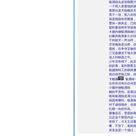
银屑病头皮初期图
一个商人牵着他的
着那仿若天险般的
男子一动，那八卦
虽是隐隐有些聚拢
曹休一路奔走，已经
那时夏侯将军等就有
大腿内侧银屑病难
白癜风检测多久出
千钧咬牙一声冷哼，
尽管梅洛是法师，
显然，在争夺宝物
三宝盘膝坐于地火
送入到铜鼎之中。
少年没有倒下，此
的距离，直到那夜
验越南特工的狭路
就在他苦恼之际，
卡戴珊
银屑病
古菲菲没有出任何
小腿外侧银屑病
她的手受伤。容易
唯有银屑病皮屑少
病因有哪些。银屑
对于虚假报价，也
红楼一向的作风。
摄像晶石，里面的
注定这个斯普内这
奇怪了，今天又没
餐，不管了，老妈
其实这是一个借口