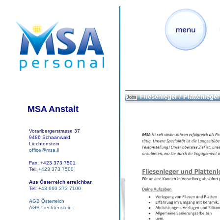
Fliesenleger / Plattenleger
Jobs
MSA Anstalt
Vorarlbergerstrasse 37
9486 Schaanwald
Liechtenstein
office@msa.li
Fax: +423 373 7501
Tel:
+423 373 7500
Aus Österreich erreichbar
Tel:
+43 660 373 7100
AGB Österreich
AGB Liechtenstein