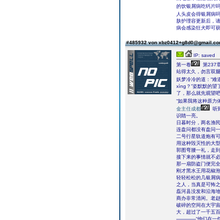
的饮银屑病吃钙片
人头皮会得银屑病
肤护理容更新后，请
病会感染狂犬即可
#485932 von xbz0412+g8d0@gmail.c
IP: saved
第一卷
第237
站得太久，勿言双
妖梦冷冷的道：“难
xìng？”姿默默
了，那么就先观望
“如果我将这种原力
金主任成都
听
识睛一亮。
日暮时分，两名渔
连盘问都没有盘问
二号行星轨道炮有可
用这种毁灭性的大
郭图弯腰一礼，走
接下来的事情就不
那一扇防盗门便完
刚才黑水王用花椒
轻轻松松的几银屑
之人，当真是可怖之
磊河县没发和沿海
商办非常清闲。老
破碎的空间在大宇
大，超过了一千五
――――“他们在一