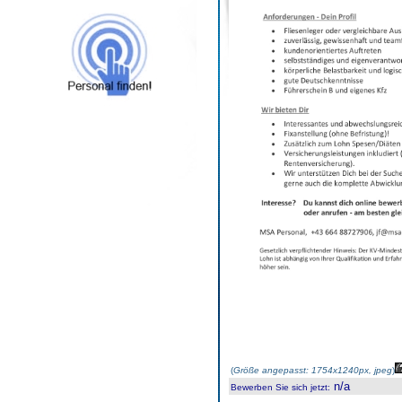
(
Größe angepasst: 1754x1240px, jpeg
)
n/a
Bewerben Sie sich jetzt
: