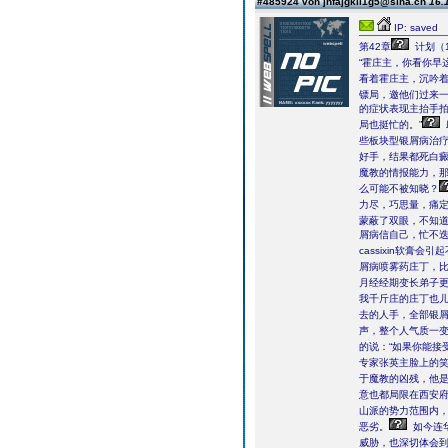
#485924 von jhfajgkll1g5@sina.cn
16.
IP: saved
第42章
计划（1
“霍庄主，你看你早
看着霍庄主，沉吟
镖局，邀他们过来一
的症状表现主抬手拍
局也挺忙的。”
些板块型银屑病治
好手，结果都死白
魔教的情报能力，
么可能不被知晓？
力尽，巧思量，痛定
蒙蔽了双眼，不知
屑病信自己，忙不迭
cassixin软膏
屑病喷雾药庄丁，比
月经经期变长弟子更
我千斤庄的庄丁也儿
去的人手，全部银屑
声，整个人气质一
的说：“如果你能接
专家张英主脸上的
于魔教的凶残，他
意也都局限在西安
山派的势力范围内
恶劣。
如今连
威胁，也深切体会