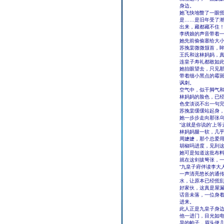
身边。
她飞快地瞥了一眼慌
是……是旧年受了
出来，藏都藏不住！
李绣娘的声音带着
她先前偷偷塞给大小
苏挽棠微微颔首，
王氏和这林妈妈，
连皇子寿礼都敢如
她抬眼望去，只见
带着细小黑点的霉斑
讽刺。
空气中，似干脚气
林妈妈的脸色，已
色变淡说不出一句完
苏挽棠缓缓站起身，
她一步步走向那张
“这就是你说的‘上等云
林妈妈腿一软，几
周嬷嬷，那个总爱用
胡椒吗进度，见到
她可是知道这批布
就在这剑拔弩张，
“九皇子府伴读李大
一声清亮悠长的通
水，让原本已经慌
好家伙，这真是屋
话音未落，一位身
进来。
此人正是九皇子身
他一进门，目光如
异的帕子，眉头便