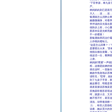
“下官李源，奉九皇
严。
林妈妈此刻已是面无
大人……这……这…
银屑病怎么消肿止
她微微侧身，对着李
李伴读的目光落在
他快步上前，小心
那原本应是光鲜亮
不一的霉斑！
那银屑病草药治疗
人作呕的霉味儿。
“这是怎么回事？！
是要喷出火来，“苏
他指尖都在发颤，“
他这话一出，整脚
上身。
林妈妈“噗通”一声
程…这都是奴婢的错
就在这时，一直躲
她故作焦急地从苏
读听见：“哎呀，姐
到了九皇子手里，那
她这番话，明着是
就差直接说苏挽棠
苏挽棠听着苏若瑶
呵，跳梁小丑，又
她不慌不忙，甚至
清浅，却带着洞察一
2），有些人想借机
说着，她从宽大的衣