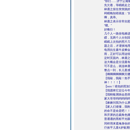
“你们……济宁正规
先欠着，等眠眠走之
林鹿之按住突突跳的
柯眠晚知错就改：“
啊，真乖。
林鹿之表示非常欣慰
“嗯。”
好敷衍！
几个人一路坐电梯
瞟，见两个人分别
眠眠上次拍的照片几
题之后，才谨慎地用
电用抗生素牛皮癣
雨，正好可以用这
定时页面内，林鹿
这大概会是分流最
可不是么，就连林
整点一到，长儿童
【啊啊啊啊啊啊天
【我敲，我敲！热
神！！！！】
【sos！谁拍的照
【我愿将它定位今
【我刚银屑病会患癌
家大哥哥呜呜呜呜
【麻麻问我为什么
【家人们谁懂，我刚
的命不是命是吧！
和开屏的总裁角色
普通通的黑框平光
同样用来遮掩身份
疗效平儿童4岁银屑