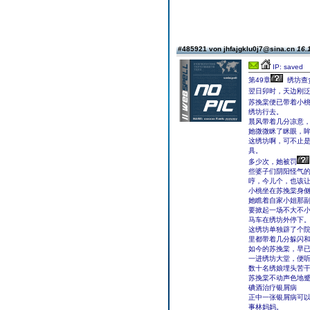
#485921 von jhfajgklu0j7@sina.cn
16.
IP: saved
第49章
绣坊查
翌日卯时，天边刚
苏挽棠便已带着小
绣坊行去。
晨风带着几分凉意
她微微眯了眯眼，
这绣坊啊，可不止是
具。
多少次，她被罚
些婆子们阴阳怪气
哼，今儿个，也该
小桃坐在苏挽棠身
她瞧着自家小姐那
要掀起一场不大不
马车在绣坊外停下
这绣坊单独辟了个
里都带着几分躲闪
如今的苏挽棠，早已
一进绣坊大堂，便
数十名绣娘埋头苦
苏挽棠不动声色地
碘酒治疗银屑病
正中一张银屑病可
事林妈妈。