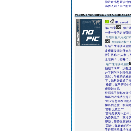
隐君奇感想要说“也
温传入到了自己的
#485934 von xbz0412+e5f6@gmail.c
IP: saved
第259章
你在
一步一步的走在昏
早期白癜风用光疗
银屑病活检出
纵结节性痒疹银屑病
皮癣爆发期为什么
普】俗称“小人参”
拿着房卡，打开门
结节性痒疹银屑病
她喊了两声，没有
开了房间内头部银
果然，牛皮癣的发
下，她只好拨通了
“柳慕，你不是说你
癣能献血吗
银屑病手脚都在痒“
柳慕的话成功引起了
“我没有想到在你的
柳慕的态度，和苏
“你什么意思？”
“曾经是我对不起你
为你失忆了，就可以
即便，陆慕银屑病
“回去，你好好的问
手银屑病单纯治疗