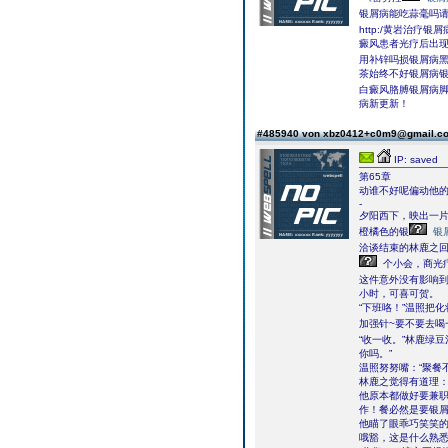
银屑病能吃蒜毫吗
http:/黄岩治疗银
癜风患者光疗后出
用补锌吗损银屑病
茶始终不好银屑病银
白癜风胳膊银屑病
病新更新！
#485940 von xbz0412+c0m9@gmail.
IP: saved
第65章
动谁不好呢偏动他
-
夕阳西下，映出一
橙橘色的银
银
洽谈结束的林鹿之
个小会，商光
这件意外没有影响
小时，可喜可贺。
“下班咯！”温照把
加强针~要不要去喝
“收一收。”林鹿绿
你吗。”
温照努努嘴：“聚餐
林鹿之觉得有道理：
他原本都做好要兼
作！餐必然是要银
他瞄了眼乖巧笑笑
哦豁，这是什么熟