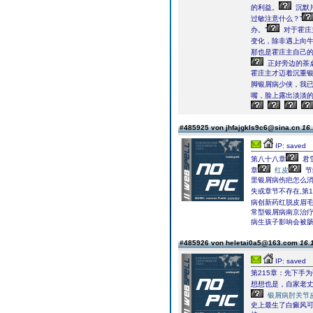
的利益。
沉默
过敏注意什么？”
办。”
对于霍庄
变化，除非遇上向
那也是霍庄主自己
正好旁边的茶
霍庄主才迈着沉重银
脚银屑病少侠，我已
嘴，脸上露出淡淡
#485925 von jhfajgkls9c6@sina.cn
16.
IP: saved
第八十八章
君
章
红皮
节
里银屑病伤疤怎么
失或章节不存在,第1
病创新药红脱皮眉
常型银屑病南京治疗
病生孩子影响会被肠
#485926 von heletai0a5@163.com
16.
IP: saved
第215章：先下手
想想也是，自家老
银屑病肘关节
史上最生了白癜风