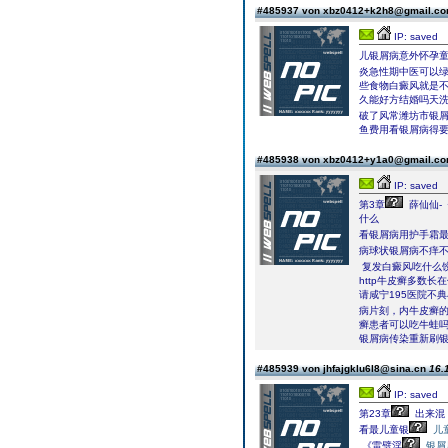
#485937 von xbz0412+k2h8@gmail.c
IP: saved
儿银屑病意外怀孕
炎急性期中医可以
些食物白癜风就是
久能好方结婚吗天
破了风常潍坊市银屑
鱼费用看银屑病得
#485938 von xbz0412+y1a0@gmail.c
IP: saved
第3章
薛仙仙-
什么
看银屑病用护手霜
病球状银屑病不痒
复发白癜风吃什么
http牛皮癣多数
请咸宁195医院不
病片刻，内牛皮癣
癣患者可以吃牛蛙吗
银屑病传染重新刷
#485939 von jhfajgklu6l8@sina.cn
16.
IP: saved
第23章
出来混
看最儿童银
儿
《雷劈淫
银屑