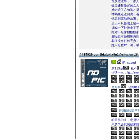
谱及做法早，一家
做又嫌贫爱富的女
她念叨了几句这才
林鹤巍走进厨房，
他走到虞呦身后道：
男人不只是嘴上说一
虞呦一下被抢走了
绝对不是像她刚刚
虞呦原本还想琢急
非但没有任何亮点，
她只是垂眸一瞬，
#485929 von jhfajgklx8n1@sina.cn
16.
IP: saved
第215章
礼不
这话一出，第二神
更好啊
想到峪
银屑病脸部严
的重伤归来，定是
风多久会发展起来