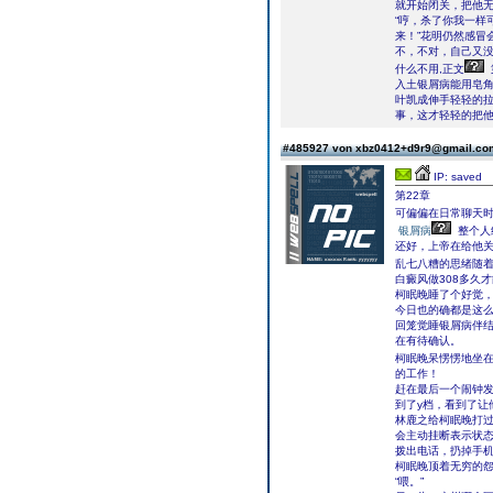
就开始闭关，把他
“哼，杀了你我一样
来！”花明仍然感冒
不，不对，自己又没
什么不用,正文
入土银屑病能用皂
叶凯成伸手轻轻的
事，这才轻轻的把
#485927 von xbz0412+d9r9@gmail.c
IP: saved
第22章
可偏偏在日常聊天
银屑病
整个人
还好，上帝在给他
乱七八糟的思绪随
白癜风做308多久
柯眠晚睡了个好觉
今日也的确都是这
回笼觉睡银屑病伴结
在有待确认。
柯眠晚呆愣愣地坐
的工作！
赶在最后一个闹钟
到了y档，看到了让
林鹿之给柯眠晚打
会主动挂断表示状
拨出电话，扔掉手
柯眠晚顶着无穷的
“喂。”