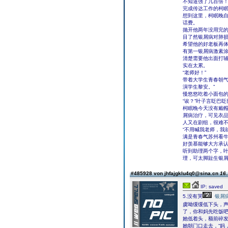
不知道强了几百倍
完成传达工作的柯
想到这里，柯眠晚
话费。
抛开他两年没用完的
目了然银屑病对肺
希望他的好老板再体
有第一银屑病激素
清楚需要他出面打
实在太累。
“老师好！”
带着大学生青春朝气
演学生黎安。”
慢悠悠吃着小面包的
“诶？”叶子言眨巴
柯眠晚今天没有戴
屑病治疗，可见衣
人又在剧组，很难
“不用喊我老师，我
满是青春气苏州看
好羡慕能够大方承
听到助理两个字，叶
理，可太脚趾生银屑
#485928 von jhfajgklu4q0@sina.cn
16.
IP: saved
5.没有哭
银屑
虞呦缓缓低下头，声
了，你和妈先吃饭吧
她低着头，额前碎
她朝门口走去，“妈