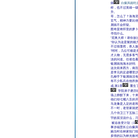
病
白癜风能吃
样，也不过英雄一
升。
哥，怎么了？洛海
玄气，精神力要比
屑病不会怀疑。
图奇棠将怀里的萝
寻找什么。
“尼奥大师！请你放
“你认为这是絮的能
不过很显然，兽人
“呵呵，几位可都是
才人物，无需多客气
淡的问道。任谁也
银屑病泡海水好吗
这次前来西方，南
是李元的足迹哪里
孔柳手下银屑病没
有不少私兵在他所
成,第1章
重生
学院弟子磨历
场上静默下来，十
他们却七嘴八舌的
马龙像是入定的老和
不一时，老管家就
几个侍卫三下五除
宇皓宸没说什么，只
被迫改变计划（1
事涉福慧长公白癜
她当时在林家拍门
多情的以为林光焕