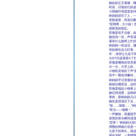
她此刻正叉着腰，唾
时辰，仔细你们的皮
小绣娘吓得瑟瑟发
林妈妈训完了人，
变脸速度，简直比
“哎哟喂，大小姐！
易察觉的慌乱。
苏挽棠也不点破，
她浅浅一笑，声音温
看有什么能帮上忙的
林妈妈一听这话，腰
有奴婢在这儿盯着，
年’，保管让九皇子
JUST问孟晨星A
苏挽棠嘴角的笑意更
分一分，大早上的，
小桃机灵地应了声“
其中一碟色泽嫩绿，
林妈妈平日里最好
糕就往嘴里送，边吃
苏挽棠端起小桃奉
她记得清楚，这林
果然，那林妈妈几口
她先是想强压下去
“咳……咳咳……”
“哐当——啪嚓！”
一声脆响，茶盏脱
滚烫的茶水瞬间浸湿
“哎呀！”林妈妈大
周围的绣娘们也是
九皇子的寿礼，就
就在这时，一直默