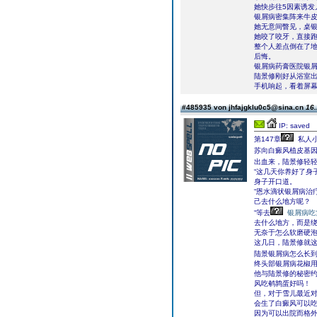
她快步往5因素诱
银屑病密集阵来牛皮
她无意间瞥见，桌
她咬了咬牙，直接
整个人差点倒在了
后悔。
银屑病药膏医院银
陆景修刚好从浴室
手机响起，看着屏幕
#485935 von jhfajgklu0c5@sina.cn
16.
IP: saved
第147章
私人小
苏向白癜风植皮基
出血来，陆景修轻
“这几天你养好了身
身子开口道。
“恩水滴状银屑病治
己去什么地方呢？
“等去
银屑病吃
去什么地方，而是
无奈于怎么软磨硬
这几日，陆景修就这
陆景银屑病怎么长
终头部银屑病花椒
他与陆景修的秘密约
风吃鹌鹑蛋好吗！
但，对于雪儿最近
会生了白癜风可以
因为可以出院而格