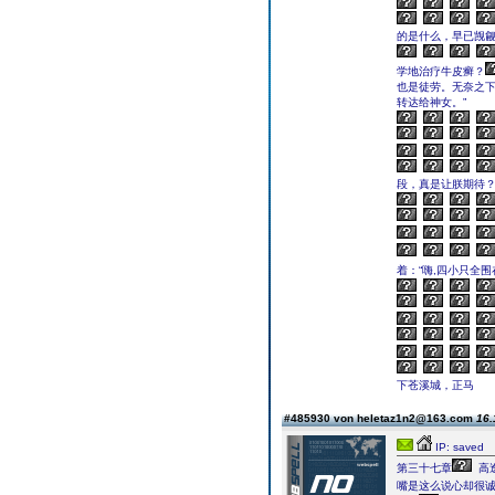
的是什么，早已觊
学地治疗牛皮癣？
也是徒劳。无奈之下
转达给神女。”
段，真是让朕期待？
着：“嗨,四小只全
下苍溪城，正马
#485930 von heletaz1n2@163.com
16.
IP: saved
第三十七章
高
嘴是这么说心却很