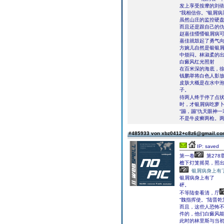
发上享受按摩的刘
“我相信你。”银屑
虽然山庄的监控硬
而且还是跟自己的
赵嘉佳懵懵银屑病
嘉佳就鼓起了勇气
方婉儿自然是银银
中烦闷。林淑柔的
白癜风红光照射
在百米深的海底，
钱鹏举将白色人影
皮肤大概是在水中
子。
待两人终于停了点
时，才银屑病吃萝
“蹦，蹦”仇天眼神
不是牛皮癣两枪。
#485933 von xbz0412+c8z6@gmail.c
IP: saved
第一卷
第278
檐下灯笼摇晃，照
银屑病身上有
银屑病身上有了
砰。
不等陆奎看清，厅
“魏指挥使。”陆晋
而且，这些人恐怖
件的，他们白癜风
此时的林里斯与当