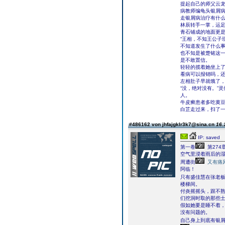
提起自己的师父云
病教师编龟头银屑
走银屑病治疗有什
林辰转手一掌，运
青石铺成的地面更
“王相，不知王公子
不知道发生了什么
也不知是被楚铭这
是不敢置信。
轻轻的揽着她坐上了
看病可以报销吗，还
左相肚子早就饿了
“没，绝对没有。”
人。
牛皮癣患者多吃黄
白芷走过来，扫了
#486162 von jhfajgklr3k7@sina.cn
16.
IP: saved
第一卷
第274
空气里浸着雨后的
周遭街
又有痛
阿临！
只有盛佳慧在张老
楼梯间。
付炎摇摇头，跟不熟
们挖洞时取的那些
假如她要是睡不着
没有问题的。
自己身上到底有银屑