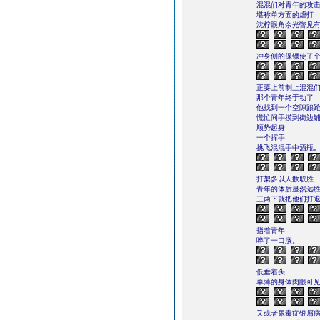
混混们对青年的攻
堪称单方面的虐打
沈柠眼角余光瞥见
冲身侧的保镖使了
正要上前制止混混
那个青年终于动了
他找到一个空隙踉
慌忙间手摸到街边
顺势起身
一个挥手
挑飞混混手中酒瓶
打架多以人数取胜
青年的体质显然远
三两下就把他们打
指着青年
啐了一口痰。
低垂着头
单薄的身体肉眼可
又或者尿毒症银屑