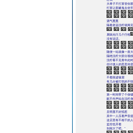
大孝子不打算管你
打算让那赌鬼去坐牢
酒气熏熏
隔着老远沈柠就闻
屑病光疗几个疗程
没有说话。
随便一站就像一座
隔绝沈柠大部分视
沈柠看不见青年此
但讨债人的恶意却
不着痕迹皱眉
有几分被打扰的不
第一时间带了个保
默不作声站在沈柠
且明显不好招惹
其中一人压着声音提
这店里有不相干的
监控也开着
别闹大了吧。”