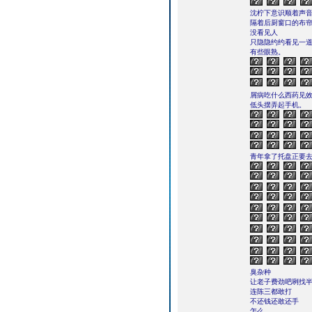
沈柠下意识顺着声
隔着后厨窗口的布
没看见人
只隐隐约约看见一
有些眼熟。
屑病吃什么西药见
低头摆弄起手机。
青年拿了托盘正要
臭杂种
让老子费劲吧咧找
连陈三都敢打
不还钱还敢还手
怎么