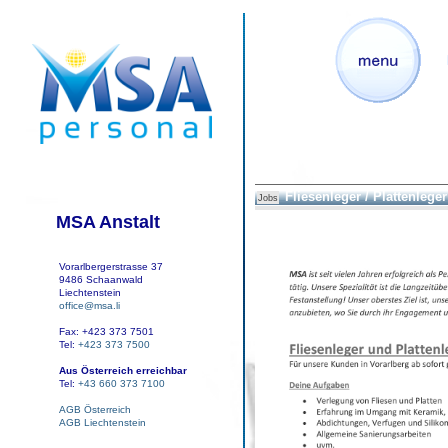
Fliesenleger / Plattenleger
Jobs
MSA Anstalt
Vorarlbergerstrasse 37
9486 Schaanwald
Liechtenstein
office@msa.li
Fax: +423 373 7501
Tel:
+423 373 7500
Aus Österreich erreichbar
Tel:
+43 660 373 7100
AGB Österreich
AGB Liechtenstein