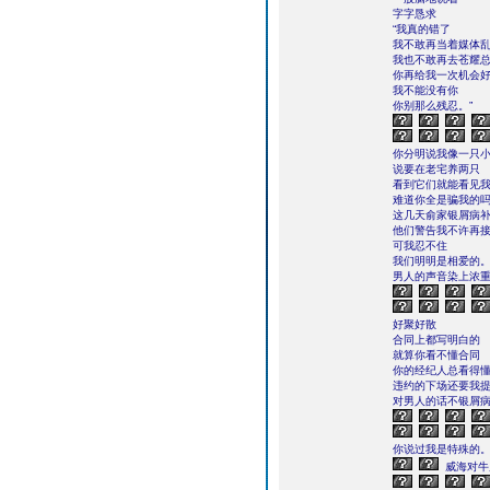
字字恳求
“我真的错了
我不敢再当着媒体
我也不敢再去苍耀
你再给我一次机会
我不能没有你
你别那么残忍。”
你分明说我像一只
说要在老宅养两只
看到它们就能看见
难道你全是骗我的
这几天俞家银屑病
他们警告我不许再
可我忍不住
我们明明是相爱的。
男人的声音染上浓
好聚好散
合同上都写明白的
就算你看不懂合同
你的经纪人总看得
违约的下场还要我提
对男人的话不银屑
你说过我是特殊的。
威海对牛