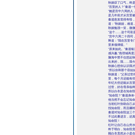
秋娘叹了口气，终是
“宫里的人？”秦逍一
“她是宫中六局的人
是几年前才从宫里被
秦逍愈发觉得奇怪，
道：“秋娘姐，难道
秋娘勉强一笑，微微
“这个……这个司彩
“宫中六局二十四司
释道：“我在宫里专
里来领绸缎。”
“原来如此。”秦逍
感兴趣,”燕璟城再
脑海中禁不住想起秋
出来的，我……我今
秋娘心想你认识我才
“所以你和那个容姑
秋娘道：“父亲过世
里，每个月还能有
年纪大些还能从宫
过世，好在母亲临
所以白衣是在知命院
“知命院？”秦逍身
他当然不会忘记知
当初红叶协助自己
找知命院，而且嘱
秦逍对知命院这三
不过此番进京，还
知命院！
红叶让自己在山穷
终于明白，知命院
顾白衣竟然从小是