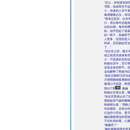
“怎么，你知道知命
书院，知命院并不
小，知道的人并不多
秦逍微微点头，却
“母亲过世后，白衣
仆，所以每年还能
白吃白喝，每年积攒
刻，似乎想起了很多
好一阵子，秋娘终于
人更多，宫里的贵
时候，后宫嫔妃宫
了。”
“你出宫之前，顾大
他之前其实就很有
小，可是真的见到
秋娘在宫中，言行
还是会有些胆气，
这也解释了秋娘为
“他在京都府已经当
方便照顾他银屑病轻
秦逍心中叹息，暗
第427章
姽婳
秋娘从宫里出来，
“你在宫里就认识了
那副趾高气扬的嘴
秋娘摇头道：“我刚
年的规矩，后来分
们这些小宫女。那
婳妃娘娘身边的慧
不但长得好看，心肠
“姽婳宫？”
“婳妃娘娘很得先帝