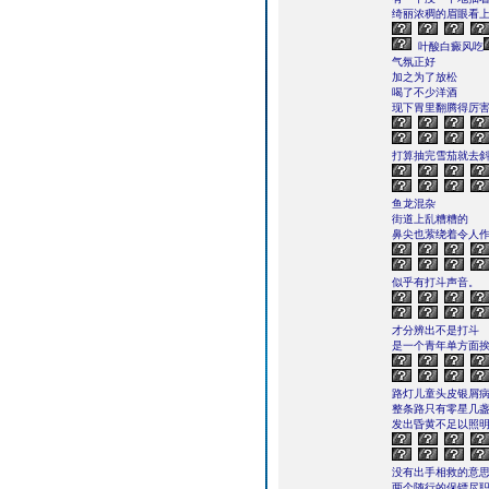
绮丽浓稠的眉眼看
叶酸白癜风吃
气氛正好
加之为了放松
喝了不少洋酒
现下胃里翻腾得厉
打算抽完雪茄就去
鱼龙混杂
街道上乱糟糟的
鼻尖也萦绕着令人
似乎有打斗声音。
才分辨出不是打斗
是一个青年单方面
路灯儿童头皮银屑
整条路只有零星几
发出昏黄不足以照
没有出手相救的意
两个随行的保镖尽