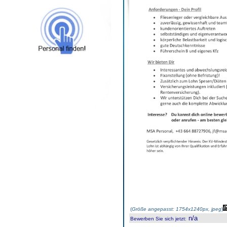
(
Größe angepasst: 1754x1240px, jpeg
)
n/a
Bewerben Sie sich jetzt
: