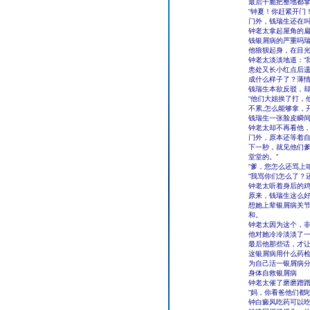
最后干脆把整地都
“钟夏！你赶紧开门
门外，钱瑞生还在
钟老太拿起屋角的
钱银屑病的严重吗
他狼狈起身，在目光
钟老太淡淡地道：“
患处又长小红点后遗
成什么样子了？薄情
钱瑞生本欲反驳，
“他们大姐挨了打，
不累,怎么能够拿，
钱瑞生一张脸皮瞬
钟老太却不再看他
门外，原本还等着
下一秒，就见他们爹
堂堂的。”
“爹，您怎么还骂上
“我骂你们怎么了？
钟老太听着身后的
原来，钱瑞生这么
想她上辈银屑病关
和。
钟老太因为这个，
他对她冷冷淡淡了
最后他那些话，才
这银屑病用什么药
为自己活一银屑病
身体自救银屑病
钟老太催了磨磨蹭蹭
“妈，你看爸他们都
钟白癜风吃药可以吃