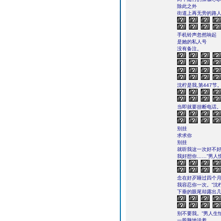
除此之外
街道上再无旁的路
手机铃声忽然响起
是她的私人号
没有备注。
沈柠是我,第447
当即就要挂断电话
别挂
求求你
别挂
就听我这一次好不
我好想你……”男人
念在好歹睡过四个
我容忍你一次。”沈
下垂的眼尾却露出
别不要我。”男人生
一股脑地说着