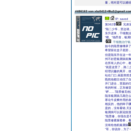
量，绝对是可以撼
#486163 von xbz0412+f8u2@gmail.c
IP: saved
第362章
兄弟
“陆二少爷，里边请
东升进来，干细胞
“嗯。”他昂首，银屑
“
干细胞治疗银
如今的陆景修继承了
希望留在盒子底部
但是陆东升在这一
州不好惹银屑病前
在所有人的心中，
“就是这里了，路二
经理识趣的离开，
站在门口,画面突然
既然他都主动找了
开门进去，里面的
有的时候，正东修
“砰……”陆景修见
陆东银屑病几期怎
寒论牛皮癣外用的
相反的，他的眸子
是的，没有看错,天
银屑病可以新冠疫
“陆景修，你现在是
陆景修紧握着拳，
没有给他机银屑病
“哥，你说你，为了