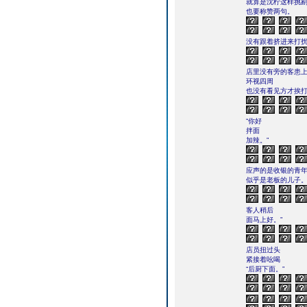
就算是沈柠这样挑
也要称赞两句。
没有跟着挤进来打
店里没有旁的客患
环视四周
也没有看见方才挨
“你好
拌面
加辣。”
应声的是收银的青
似乎是老板的儿子
客人稍后
面马上好。”
店员扭过头
紧接着吆喝
“后厨下面。”