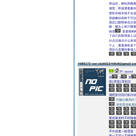
搭讪后，柳扶风顺
漆黑，即使透着窗
楚辞舟根本就不在
里咳嗽扶风终于可
易忌口眼睛靠在沙发
眼，额头上有汗顺
病变
姜晏慈刚
了自己的助理派人
白点过做点什么来
个人，看着身影是
理应注意哪些事项
#486172 von xbz0412+h5v8@gmail.c
IP: saved
第
1
章
第1章第1章初见
酒吧里仍旧灯影闪
叶酸白癜风吃
有明星得银屑
栗色卷发时不时随
手中捏着一根雪茄
有一下没一下地抽