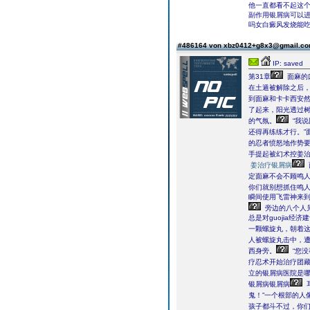
他一直都看不起这
副作用银屑病可以
吗女白癜风发烧能
#486164 von xbz0412+g8x3@gmail.c
IP: saved
第31章
面麻的口
在土遁被解除之后
到面麻和卡卡西安
了起来，阳光透过
的气氛。
“我
还得再练练才行。”
的忍者愤怒地作势
手提起被幻术控姜
姜治疗银屑病
定面麻不会不顾鸣
你们就别想抓住鸣人
瞬间使用飞雷神来
旁边的八个人
总是对guojia
一颗螺旋丸，朝着
人被螺旋丸击中，
西身旁。
“您
疗忍术开始治疗团
立的银屑病医院是哪
银屑病银屑病
鬼！”一个根部的人
孩子都斗不过，你们