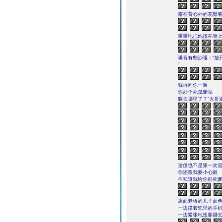
露在背心外的花臂
重重地把他按在墙
嗓音有些沙哑：“放
”
我再问你一遍
你那个死鬼爹呢
躲去哪里了？”大哥
这债也不是第一次
你还跟我耍小心眼
不知道就给你那死爹
店面老板的儿子面
一边摸着兜里的手
一边紧张地想要挪