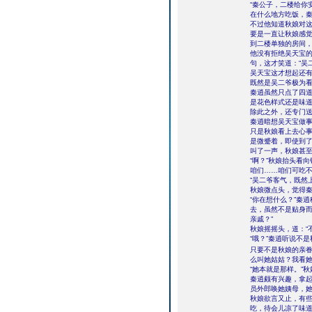
“秦公子，二楼给你
在什么地方吃饭，
不过他知道秋娘对
要是一直让秋娘感
到二楼单独的房间
他没有拒绝吴天宝
句，这才笑道：“吴
吴天宝这才想起还
既然是吴二爷极为
秦逍虽然只点了四
是花色样式还是味
除此之外，还专门
秦逍暗想吴天宝做
只是秋娘看上去心
是微蹙着，即使到
叫了一声，秋娘甚至
“啊？”秋娘抬头看
咱们……咱们可吃不
“吴二爷客气，既然
秋娘微点头，觉得
“你在想什么？”秦
去，虽然不是贴身而
亲戚？”
秋娘摇摇头，道：“
“哦？”秦逍听说不
只要不是秋娘的亲眷
么叫她姑姑？我看她
“她本就是那样。”
秦逍颇有兴趣，拿起
员外郎唤她姨母，她
秋娘欲言又止，有些
吃，待会儿凉了味道