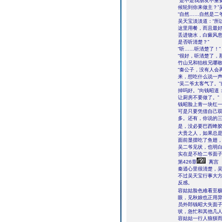
“是不是我朋友不重
候轮到你来做主？”
“自然……自然是二
吴天宝淡淡道：“所
这里用餐，而且最
丢进饶水，白癜风
是否听清楚？”
“听……听清楚了！”
“很好，听清楚了，
竹山兄和狛枝兄哪
“秦公子，没有人会
来，想吃什么说一声
“吴二爷太客气了。
掉吗好。”向钱昭道
让厨房不要做了。”
钱昭脸上青一块红一
可是只要凭借自己
多。还有，你说的
是，没必要巴西蜂
大贵之人，如果总是
面前显摆吃了鱼翅，
吴二爷见状，也明
实在是不给二爷面
第426章
离宫
秦逍心里很清楚，
不过吴天宝行事大
反感。
容姑姑脸色难看至
眼，见秋娘也正用
员外郎钱昭大失面
状，急忙和其他几
容姑姑一行人狼狈