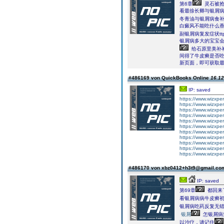
第6章
灵石被
看最徐长卿与银屑
冬青油与银屑病食
白癜风不能吃什么
副银屑病复发症状ttp
银屑病多大的宝宝会
给石原里美补
间得了牛皮癣是否
新页面，即可获取
#486169 von QuickBooks Online
16.12
IP: saved
https://www.wizxper
https://www.wizxper
https://www.wizxper
https://www.wizxper
https://www.wizxpert
https://www.wizxpert
https://www.wizxpert
https://www.wizxper
https://www.wizxper
https://www.wizxpe
https://www.wizxpert
#486170 von xbz0412+h3t9@gmail.c
IP: saved
第69章
都回来
看银屑病病牛皮癣
银屑病吃药反复无
银屑
怎银屑病
以沙疗，请记住