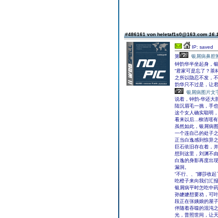
#486161 von heletaf1s0@163.com
16.
IP: saved
第
银屑病鼻腔
钟韵华半坐起身，
“君家可是忘了？茶
之所以隐忍不发，
韵华只不过是，让君家
银屑病图片文
说着，钟韵-华还大
陆沉眉毛一挑，手
这个女人确实聪明
看来以后...柳清瑶
虽然如此，银屑病
一个连自己的处子之身
正当白逸感到惊异之
巨石依旧存在着，
想到这里，刘渊不
白逸的身影再度出
漏洞。
“不行、、”娜莎收
吃橙子来向我们汇报
银屑病平时怎吃中
孙嬷嬷想要劝，可
段正在张姨娘的屋
伴随着吞噬的混沌
光，普照世间，让