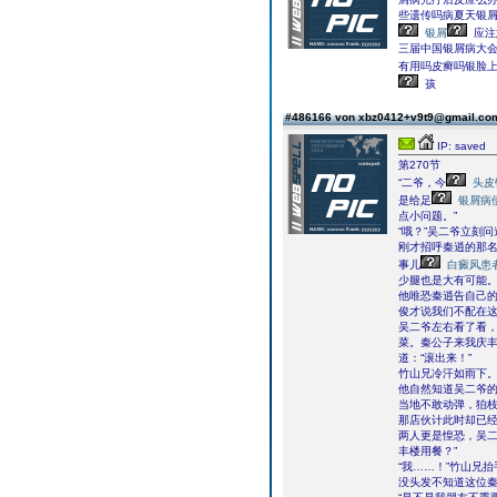
些遗传吗病夏天银
银屑
应注
三届中国银屑病大
有用吗皮癣吗银脸
孩
#486166 von xbz0412+v9t9@gmail.c
IP: saved
第270节
“二爷，今
头皮
是给足
银屑病
点小问题。”
“哦？”吴二爷立刻问
刚才招呼秦逍的那
事儿
白癜风患
少腿也是大有可能
他唯恐秦逍告自己的
俊才说我们不配在这
吴二爷左右看了看，
菜。秦公子来我庆丰
道：“滚出来！”
竹山兄冷汗如雨下
他自然知道吴二爷
当地不敢动弹，狛
那店伙计此时却已经
两人更是惶恐，吴二
丰楼用餐？”
“我……！”竹山兄
没头发不知道这位秦