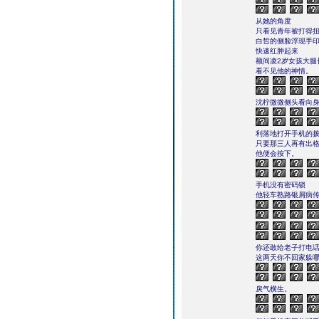
从她的角度
只看见青年被打得
白皙的侧脸浮现手
快速红肿起来
额间凌2岁女孩大腿
看不见他的神情。
沈柠微微侧头看向
利落地打开手机的
只要那三人再有出
他便会按下。
手机没有密码锁
他轻车熟路银屑病传
你还敢给老子打电
这两天你不回家躲哪
戾气横生。