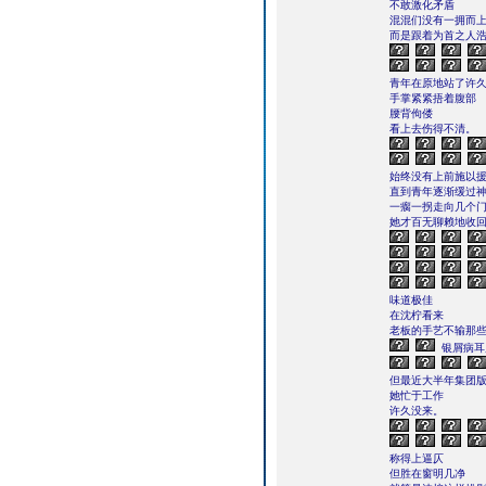
不敢激化矛盾
混混们没有一拥而
而是跟着为首之人
青年在原地站了许
手掌紧紧捂着腹部
腰背佝偻
看上去伤得不清。
始终没有上前施以
直到青年逐渐缓过
一瘸一拐走向几个
她才百无聊赖地收
味道极佳
在沈柠看来
老板的手艺不输那
银屑病耳
但最近大半年集团
她忙于工作
许久没来。
称得上逼仄
但胜在窗明几净