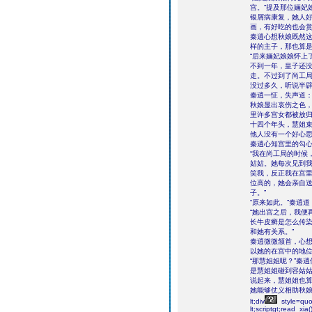
宫。”提及那位婳妃
银屑病康复，她人
画，有好吃的也会赏
秦逍心想秋娘既然
样的主子，那也算
“后来婳妃娘娘怀上
不到一年，皇子还
走。不过到了尚工
没过多久，听说半辟
秦逍一怔，失声道：
秋娘显出哀伤之色，
里许多宫女都被放
十四个年头，慧姐
他人没有一个好心思
秦逍心知宫里的勾
“我在尚工局的时候
姑姑。她每次见到
笑我，反正我在宫
位高的，她会亲自
子。”
“原来如此。”秦逍
“她出宫之后，我便
长牛皮癣是怎么传
和她有关系。”
秦逍微微颔首，心
以她的在宫中的地
“那慧姐姐呢？”秦
是慧姐姐碰到容姑
说起来，慧姐姐也
她能够仗义相助秋
lt;div
style=quot
lt;scriptgt;read_xia()