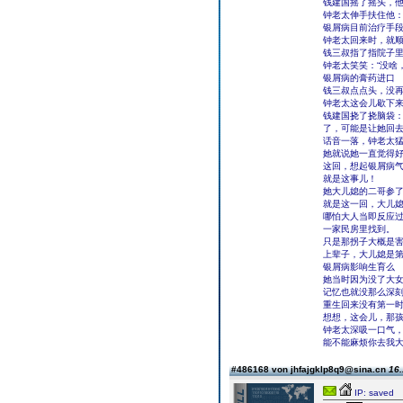
钱建国摇了摇头，
钟老太伸手扶住他：
银屑病目前治疗手
钟老太回来时，就
钱三叔指了指院子里
钟老太笑笑：“没啥
银屑病的膏药进口
钱三叔点点头，没
钟老太这会儿歇下来
钱建国挠了挠脑袋：
了，可能是让她回去
话音一落，钟老太
她就说她一直觉得
这回，想起银屑病
就是这事儿！
她大儿媳的二哥参
就是这一回，大儿
哪怕大人当即反应过
一家民房里找到。
只是那拐子大概是
上辈子，大儿媳是
银屑病影响生育么
她当时因为没了大
记忆也就没那么深
重生回来没有第一
想想，这会儿，那
钟老太深吸一口气，
能不能麻烦你去我大
#486168 von jhfajgklp8q9@sina.cn
16.
IP: saved