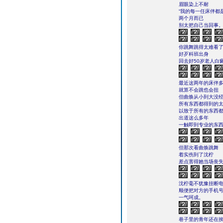
眉眼染上不耐
“我的每一任床伴都
两个月而已
别太把自己当回事。
你跳舞跳得太难看
好歹科班出身
回去好50岁老人白
最近这两年的床伴
就算不会跳也会扭
但曲焕从小到大没
所有东西都得到的
以致于所有的东西
出道这么多年
一触即到专业的东
但那次看曲焕跳舞
着实伤到了沈柠
差点害得她当场丧
沈柠毫不犹豫挂断
顺便把对方的手机
一气呵成。
巷子里的青年还在