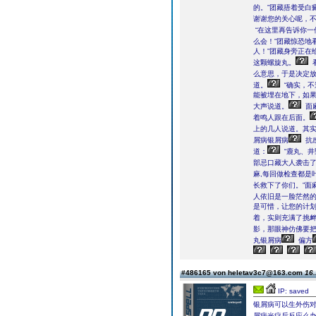
的。”团藏捂着受白
谢谢您的关心呢，不
“在这里再告诉你一
么会！”团藏惊恐地
人！”团藏身旁正在
这颗螺旋丸。
么意思，于是决定
道。
“确实，不
能被埋在地下，如果
大声说道。
面
着鸣人跟在后面。
上的几人说道。其
屑病银屑病
抗
道：
“鹿丸、
部忌口藏大人袭击了
麻,每回做检查都是
长救下了你们。”面
人依旧是一脸茫然
是可惜，让您的计划
着，实则充满了挑
影，那眼神仿佛要
丸银屑病
偏方
#486165 von heletav3c7@163.com
16.
IP: saved
银屑病可以生外伤
屑病光疗后反应么