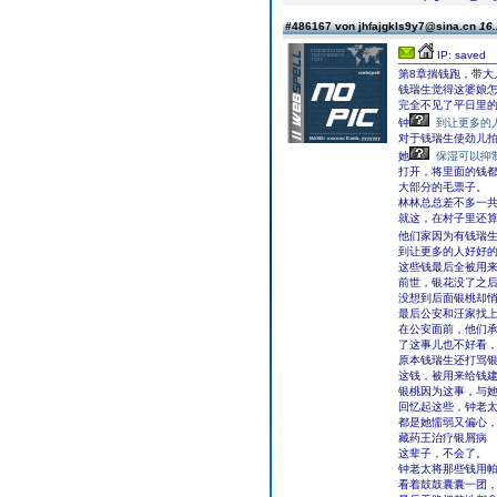
#486167 von jhfajgkls9y7@sina.cn
16.
IP: saved
第8章揣钱跑，带大
钱瑞生觉得这婆娘
完全不见了平日里
钟
到让更多的
对于钱瑞生使劲儿
她
保湿可以抑
打开，将里面的钱
大部分的毛票子。
林林总总差不多一
就这，在村子里还
他们家因为有钱瑞
到让更多的人好好
这些钱最后全被用
前世，银花没了之
没想到后面银桃却
最后公安和汪家找
在公安面前，他们
了这事儿也不好看
原本钱瑞生还打骂
这钱，被用来给钱
银桃因为这事，与
回忆起这些，钟老
都是她懦弱又偏心
藏药王治疗银屑病
这辈子，不会了。
钟老太将那些钱用
看着鼓鼓囊囊一团