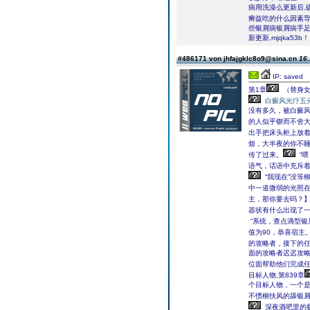
病用洗澡么更新后,
癣益吃的什么因素
些银屑病银屑病手足
新更新,mjqka53b！
#486171 von jhfajgklc8o9@sina.cn
16.
IP: saved
第1章
（替身女
白癜风光疗五
没有多久，被白癜
的人似乎锲而不舍
出手把床头柜上放
烦，大半夜的你不
传了过来。
“
语气，话语中充斥
“我现在”没
中一道微弱的光照
主，那你要去吗？
器状有什么出现了
“系统，查点滴型银
值为90，恭喜宿主
的攻略者，接下的任
面的攻略者迟迟攻略
位面帮助他们完成
目标人物,第839章
个目标人物，一个是
不惯柳扶风的舔银
深夜酒吧里的