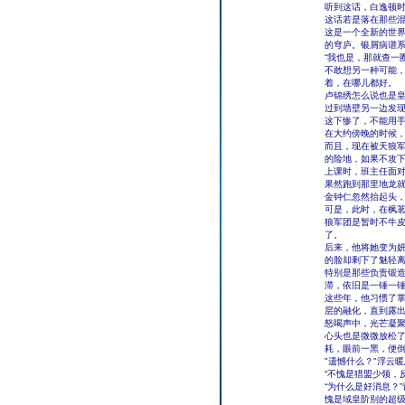
听到这话，白逸顿
这话若是落在那些
这是一个全新的世
的穹庐。银屑病谱
“我也是，那就查一
不敢想另一种可能，
着，在哪儿都好。
卢锦绣怎么说也是
过到墙壁另一边发
这下惨了，不能用手
在大约傍晚的时候
而且，现在被天狼
的险地，如果不攻
上课时，班主任面
果然跑到那里地龙
金钟仁忽然抬起头
可是，此时，在枫
狼军团是暂时不牛
了。
后来，他将她变为
的脸却剩下了魅轻
特别是那些负责锻
滞，依旧是一锤一
这些年，他习惯了
层的融化，直到露
怒喝声中，光芒凝
心头也是微微放松
耗，眼前一黑，便
"遗憾什么？"浮云
“不愧是猎盟少领，
“为什么是好消息？
愧是域皇阶别的超