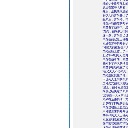
她的小手捂着隆起
发丝在空中飞舞着
身后，是熊熊燃烧
女孩儿向萧尚伸出
醒来后，萧尚终于
他在拜访秦楚的时
秦楚看了他许久，
“萧尚，如果我没猜
这一点，萧尚自己
毕竟他的记忆已经
而且在梦中的那女
“可能真的被岳父大
萧尚的脸上露出了
起义军和朝廷可是
毕竟在他看来，秦
窗外下了许久的细
秦楚恭敬地跪在了
“岳父大人不必如此。
萧尚连忙扶住了他
不说两人之间的关
怎可受其如此大礼
“皇上，如今距您在
既然已经决定了归
“您独自一人回京怕
如果有活路的话，
所以有了归顺的机
毕竟当初皇上也是
只可惜派来的那两
其中张良大人已经
而赵清明也在被萧
在年前就在菜市场
现在的川渝和苏浙