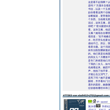
这是看不起我啊？
是吗？”月晟丰含着
书信，以及一个玉质
妨你看看这两个信物
诊断狐疑，更带着
个东西。当他看见那
说过，这块玉佩，
得吧？”君冷颜望向
看。这块玉佩，他还
玉佩？她现在在哪里
着回道：“实不相瞒
水，吃尽苦头也要
感动不已。所以，我
着君冷颜。这个消
病专治医院哪家最
的。他们更是在南
的四女儿？月樱差
是专门来祸害他们月
了我的二女儿，如今
色难看起来。她想
声，他拍了拍手掌，
才能让岳父消气了。
是死了吗？她不是被
眼睛，齐齐看向门
晟丰的面前，她微
症状都有哪些丰和
#77263 von xbz0412+j7l2@gmail.com
IP: saved
第26章
学府社
“不打了，不打了，