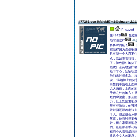
#77261 von jhfajgkll7m1@sina.cn
21.1
IP: saved
第434章
星橙
陆宗灏这样
牛
再将时间延长
慰温柠因为受伤敏感
只有我一个人忍不住
么，温越带着筱筱
了，脸色微红地笑了
眼攻什么药物治疗
放下了心，这证明
他们来过很多次。将
说。”温越脸上的笑
白皙的手指在上面戳
几人面前，上面的地
千米之外的地方！”
般的绑架案，涉及
力，以上次案发地点
辰有些激动，他可没
段时间还跟着老张
个人。但是他会从眼
笑道，她当时也要
苦，留在家里等消
的。筱筱那么乖巧听
在前不久也就是妈妈
柔这个女人的消息，