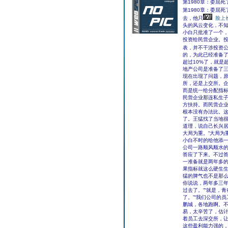
第1980章：委屈死
第1980章：委屈死
去，他只
脸上
头的风云变化，不
小白只批准了一个
投资给民营企业。
表，并不干涉投资
的，为此已经准备
超过10%了，就是
地产公司是准备了
现在出现了问题，
所，还是上交所。
而是统一给分配指
民营企业那连私生
方扶持。而民营企
根本没有办法比。
了。王猛找了当地
道理，说自己长兴
大局为重。“大局为
小白不时的给他添
公司一路顺风顺水
答应了下来。不过
一准备就是两年多
果指标就这么硬生
猛的脾气也不是那么
你说说，两年多三
过去了。”“就是，
了。”“我们公司的
鹏城，各地跑啊。不
易，太辛苦了，估
着员工去深交所，让
这些盈利能力强的