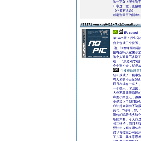
这一下岛上所有选
叶寒这一觉，直接
【作者有话说】
感谢刑天巨的新春
#77271 von xbz0412+f7a2@gmail.co
IP: saved
第1425章：行业分
台上也就三个位置
边。张智峰握着话筒
情有益吗大家来参
这个人数差不多翻
在……”虽然刚才在
企业家协会，就是
牛皮癣诊断需
轻却成就了一翻事
有人和姜小白见过
而且在场有一些人
一个熟人，宋卫国
人也不敢肆无忌惮
和姜小白交汇，微微
更是加入了我们协会
白站起来朝着下边微
两句。”“哈哈，好
遗传的吗晋省乡镇
板的大名。今天我这
相互扶持，咱们乡
要注牛皮癣有哪些
们华青控股公司的原
了共赢，其实意思