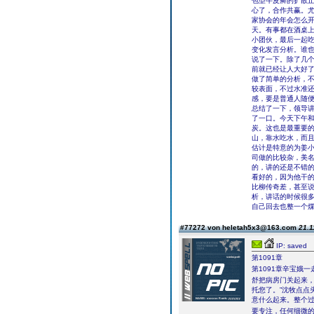
包型牛皮癣的扩散
心了，合作共赢。
家协会的年会怎么
天。有事都在酒桌
小团伙，最后一起
变化发言分析。谁
说了一下。除了几
前就已经让人大好
做了简单的分析，
较表面，不过水准
感，要是普通人随
总结了一下，领导讲
了一口。今天下午
炭。这也是最重要
山，靠水吃水，而
估计是特意的为姜
司做的比较杂，美
的，讲的还是不错
看好的，因为他干
比柳传奇差，甚至
析，讲话的时候很
自己回去也整一个
#77272 von heletah5x3@163.com
21.1
IP: saved
第1091章
第1091章辛宝娥
舒把病房门关起来
托您了。”沈牧点点
意什么起来。整个
要专注，任何细微