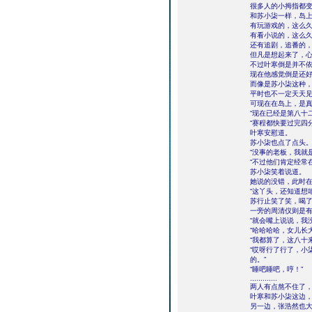
很多人的小拇指都
和苏小柒一样，岛
有玩游戏的，这么
有看小说的，这么
还有追剧，追番的
但凡是想起来了，
不过叶寒倒是并不
现在他感觉倒是还
而像是苏小柒这种
平时也不一定天天
可现在在岛上，是
“现在已经是第八十
“赛程都快要过完四
叶寒安慰道。
苏小柒也点了点头
“没事的老板，我就
“不过他们肯定经常
苏小柒笑着说道。
她说的没错，此时
“这丫头，还知道想
苏行止笑了笑，喝
一旁的周清仪则是
“就会嘴上说说，我
“哈哈哈哈，女儿长
“我都算了，这八十
“哎呀行了行了，小
的。”
“睡吧睡吧，哼！”
.............
两人有点熬不住了
叶寒和苏小柒这边
另一边，张浩然也