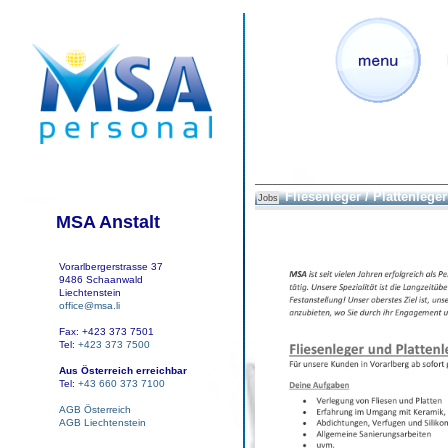
Fliesenleger / Plattenleger
Jobs
MSA Anstalt
Vorarlbergerstrasse 37
9486 Schaanwald
Liechtenstein
office@msa.li
Fax: +423 373 7501
Tel:
+423 373 7500
Aus Österreich erreichbar
Tel:
+43 660 373 7100
AGB Österreich
AGB Liechtenstein