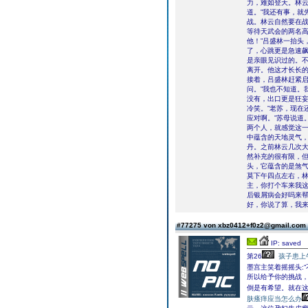
力，难如登天。林云
道。”我还有事，就
战。林云自然要在
等待天武会的两名高
他！”吕盛林一抬头
了，心跳更是急速
是亲眼见识过的。
离开。他这才长长的
接着，吕盛林赶紧启
问。”我也不知道。
没有，出口更是狂妄
冷笑。”老苏，现在
应对啊。”苏母说道
两个人，就感觉这
中蕴含的天地灵气
丹。之前林云几次
然补充的很有限，
头，它蕴含的是煞
莫下午四点左右，林
主，你打个车来我这
后银屑病会好吗来帮
好，你说了算，我来
#77275 von xbz0412+f0z2@gmail.com
IP: saved
第26
孩子患上
墨宫主笑着摇摇头:
所以给予你的挑战，
倒是有希望。就在
肤瘙痒应当怎么办