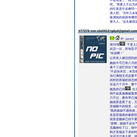
不着知道了，因为
吧。”黑雾人不以为
的红斑是牛皮癣吗一
虐人吧。”另外几名
银屑病的病因有哪些
谢大人。”这名被指
#77276 von xbz0412+g4y4@gmail.co
IP: saved
第59章
千里入
此话一出，所有臣
“你说啊！”
让所有人都没想到
她如今可已有八月
秦十三连忙扶住了
“不必扶本宫，本宫
你们满朝文武还要不
此时的苏烟的状态
在这六个月中，整
她真的已经
银
倒不如直接撕破脸
只不过，萧尚早已
她就算是跟了去，
苏烟眼中的恨意，
“既然娘娘不愿热闹
若是苏烟真的被群
就算是魏林已经不
“是啊，娘娘不必生气
见魏林松了口，朝
刚才苏烟走下来的
这还没过多久呢，