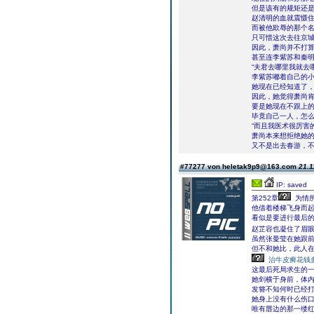
但是该有的规矩还
赵清明的血就震慑
而被他欺辱的那个
只可惜这次去往京
因此，萧尚并不打
甚至连李紫苏和秦
“夫君去哪里我就去
李紫苏嘟着自己的
她现在已经知道了
因此，她觉得萧尚
要是她现在不跟上
毕竟自己一人，怎
“而且我医术很厉害
萧尚本来想拒绝她
又不是出去春游，
#77277 von heletak9p9@163.com
21.1
IP: saved
第252章
为情
他借着楼梯飞身而
看似是要进行最后
赵芷容也凝住了眉
虽然张曼莹在她跟
但不和她比，此人
治牛皮癣花钱
这最后死局求生的
她剑横于身前，体
发簪不知何时已经
她身上没有什么伤
唯有唇边的那一缕