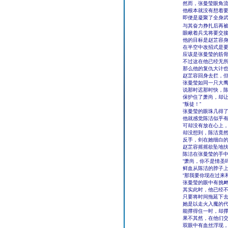
然而，张曼莹眼角
他根本就没有想着
即便是凝聚了全身
与其奋力挣扎后再
眼瞅着兵戈将要交
他的目标是赵芷容
在半空中改招式是要
应该是张曼莹的筋
不过这在他已经无
那么他的复仇大计
赵芷容回身去拦，
张曼莹如同一只大
说那时迟那时快，
保护住了萧尚，却
“叛徒！”
张曼莹的眼珠几得
他就感觉陈洁似乎
可却没有放在心上
却没想到，陈洁竟
反手，剑在她细白
赵芷容摇摇欲坠地
陈洁在张曼莹的手
“萧尚，你不是情圣
鲜血从陈洁的脖子
“那我要你现在过来
张曼莹的眼中有挑
其实此时，他已经
只要将时间拖延下
她是以走火入魔的
能撑得住一时，却
果不其然，在他们
双眼中有血丝浮现