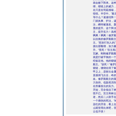
就会败下阵来。这
绕，锁链上的威力
在只是在苟延残喘，
惶惶。半空中。”殿
等什么？速速结阵！
门派执事、护法，
法，瞬间被激发。
显的提升。这个阵
主，提升实力！虽
飒飒！飒飒！修罗
以抗衡的修罗殿殿
主。”想攻打别人的
摸出那颗增，加力
升。”受死！”宫主
瓦解。刚刚修罗殿
就是打破平衡的一
经贴近他。他的锁链
殿主。”该死！”修
锁链，缠绕在得了
甲之上，迸射出金
直接倒飞出去，咚的
血。修罗殿殿主的
力加持。也陡然消
在所爆发出的实力
开始，完全低估了林
慌不已。宫主和林
老，然后二人联手击
一个痛快的死法。”
染红的牙齿，看上去
么呢管用出来吧，否
云也不惧！