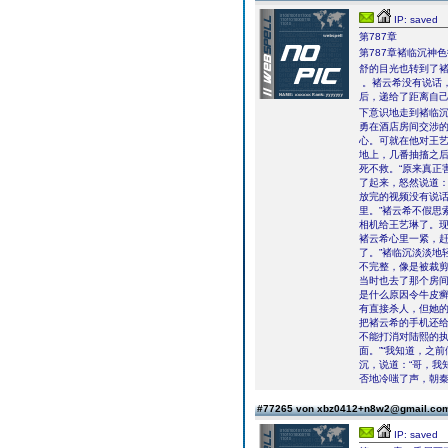
IP: saved
第787章
第787章褚临沉神
舒的目光也转到了褚
。褚云希没有说话
后，递给了距离自己
下意识地走到褚临
勇在酒店房间交涉
心。可就在他对王
地上，几番抽搐之
死不救。“原来真正
了起来，怒然说道：
放完的视频没有说话
里。”褚云希不假思
相机给王艺琳了。现
褚云希心里一紧，赶
了。”褚临沉淡淡地
不完整，像是被裁剪
当时也去了那个房
是什么原因令牛皮
有直接杀人，但她
把褚云希的手机还给
不能打消对陆熙的
面。”“我知道，之
沉，说道：“哥，我
否地冷嗤了声，朝秦
#77265 von xbz0412+n8w2@gmail.c
IP: saved