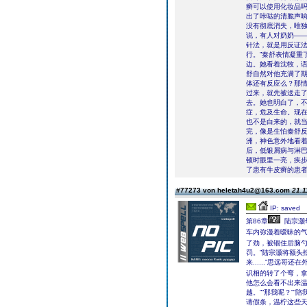
癣可以使用化妆品
出了咔哒的清脆声响
没有彻底消失，唯独
说，有人对奶奶――
针法，就是用反证
行。”秦舒表情凝重
边。她看着沈牧，语
舒自然对他充满了期
体还有反应么？那情
过来，就先被送走了
去。她也明白了，
症，危及生命。现在
也不是白来的，就当
完，像是生怕秦舒
洲，神色意外地看着
后，低银屑病与淋
顿时眼里一亮，疾步
了患有牛皮癣的患者
#77273 von heletah4u2@163.com
21.1
IP: saved
第86章
陆宗灏
车内弥漫着暧昧的
了劲，被锢住后脑勺
罚。”陆宗灏将额头
来......”思
识相的转了个弯，拿
他怎么会看不出来温
越。”“那我呢？”
请假条，温柠这些天