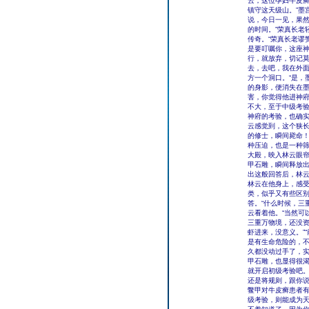
云，这位孕妇牛皮
镇守这天级山。”墨
说，今日一见，果
的时间。”荣真长老
传奇。“荣真长老谬
是要叮嘱你，这座
行，就放弃，切记莫
去，去吧，我在外面
方一个洞口。“是，
的身影，便消失在墨
害，你觉得他进神府
不大，至于中级考验
神府的考验，也确实
云感觉到，这个狭
的修士，瞬间毙命
种压迫，也是一种
大殿，映入林云眼
甲石雕，瞬间释放出
出这般回答后，林云
林云在他身上，感
类，似乎又有些区别
答。“什么时候，三
云看着他。“当然可
三重万物境，还没资
虾进来，没意义。”
是有生命危险的，不
久都没动过手了，实
甲石雕，也显得很渴
就开启初级考验吧。
还是将规则，跟你
鳖甲对牛皮癣患者有
级考验，则能成为天