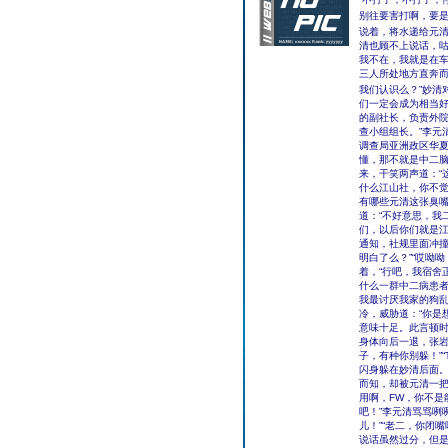
别往要害打啊，要
说着，将水递给元
清也顾不上说话，咕
我不在，我就是在车
三人所处地方直奔而
我们认识么？”妙清
们一定会成为相当好
的副社长，负责外院
查小组组长。”李元清
调查局亚洲政区华夏
懂，那不就是中二脑
来，干笑两声道：“
什么江山社，你不觉
有哪些元清这张臭
道：“不好意思，我
们，以后你们就是
通知，社规里面冲
明白了么？”“哎呦
着，“行吧，我宿舍
什么一群中二病患
我最讨厌我家的狗乱
冷，威胁道：“你是
意味十足。此言顿
身体向后一退，张岩
子，有种你别躲！”
闪身躲在妙清后面
而知，却被元清一把
用啊，FW，你不是
吧！”李元清骂骂咧咧
儿！”“老二，你闭
说话虽然过分，但