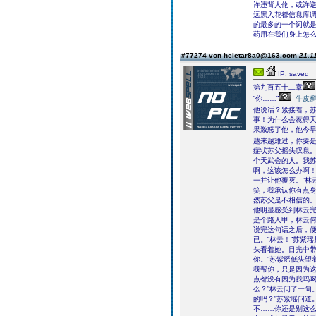
许违背人伦，或许
远黑入花都信息库
的最多的一个词就是
药用在我们身上怎么
#77274 von heletar8a0@163.com
21.1
IP: saved
第九百五十二章
”你……”
牛皮
他说话？紧接着，
事！为什么会惹得天
果激怒了他，他今早
越来越难过，你要是
症状苏父摇头叹息。
个天武会的人。我苏
啊，这该怎么办啊！
一并让他覆灭。”林
笑，我承认你有点身
然苏父是不相信的。
他明显感受到林云
是个路人甲，林云何
说完这句话之后，
已。”林云！”苏紫
头看着她。目光中带
你。”苏紫瑶低头望
我帮你，只是因为这
点都没有因为我吗喝
么？”林云问了一句
的吗？”苏紫瑶问道
不……你还是别这么