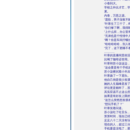
小卷到大。
学校之外比才艺，
累。
内卷，万恶之源。
“震惊，男子深夜不睡，
“叶寒生了三个了，
“你们够了啊，我得
“上什么班，办公室
“兄弟也是个性情中
“啊？你是车间拧螺
“哈哈哈哈哈，别人
“完了，这下更睡不
............
叶寒的直播间里依
比喝了咖啡还管用
叶寒和苏小柒这边
“这会要是有个手机
苏小柒擦拭着小羊
叶寒扬了一下眉头
他自己倒是很少发
她的人生巅峰是发
评论更是都炸了，
其实应该不止这么
如果是有好友上限的
“这怎么突然想发朋
“想玩手机了？”
叶寒笑着问道。
苏小柒吐了吐舌头
算算时间，现在已
足足八十二天没有
现在的人，超过三
手机要是没电了，