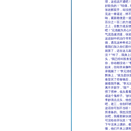
理，这也说不通吧
好欺负的！”“哇偶
张岩辉双手，却没
见这一拳逼近，猝不
响，紧跟着便是一
百分之一百二的力
之上，全数力道反馈
吧！”元清颇为关心
气流迅速消退，张岩
这还副中药治疗寻常
德，遇见这种卑劣之
着我们加入你们那
就算了，还在这儿装可
没？”“咋了，我身
头，“我已经叫医务
你，你动都没动！”
始末，但却并未像昨
录视频了！”李元清
辉身上，“就当是扶
食堂买了些食物后，
握着我手腕。”李元
离不开脏字，“我艹
愣了愣神，低头看
成这个鬼样子。“妙
李妙清点点头，他也
吧，老三，你别吓唬
这话你可别不当听！
所准备的。我也没想
伙吧，我看那家伙就
可没给你开玩笑！”
下午没来上课的，都
懂，他们不来上课和