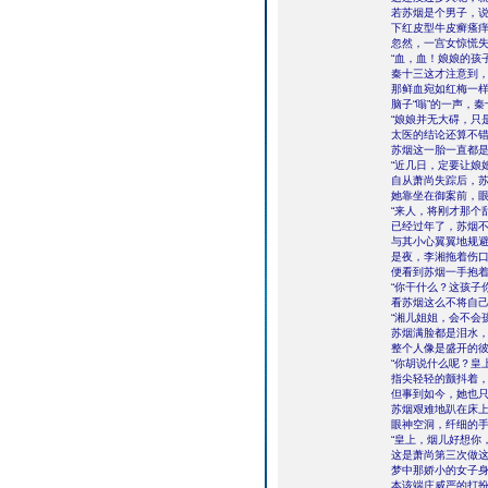
若苏烟是个男子，
下红皮型牛皮癣瘙
忽然，一宫女惊慌
“血，血！娘娘的孩
秦十三这才注意到
那鲜血宛如红梅一
脑子“嗡”的一声，
“娘娘并无大碍，只
太医的结论还算不
苏烟这一胎一直都
“近几日，定要让娘
自从萧尚失踪后，
她靠坐在御案前，
“来人，将刚才那个
已经过年了，苏烟
与其小心翼翼地规
是夜，李湘拖着伤
便看到苏烟一手抱
“你干什么？这孩子
看苏烟这么不将自
“湘儿姐姐，会不会
苏烟满脸都是泪水
整个人像是盛开的
“你胡说什么呢？皇
指尖轻轻的颤抖着
但事到如今，她也
苏烟艰难地趴在床
眼神空洞，纤细的
“皇上，烟儿好想你
这是萧尚第三次做
梦中那娇小的女子
本该端庄威严的打