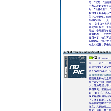
辱。”“就是。”“
一家人就是要整整齐
对。”“说什么都对
猛却感觉到不对劲
姜小白帮帮忙。结
显很敷衍啊。于是王
点。”姜小白有些头
锦进来听你说一下你
黑线，委屈还能够
能够拦着，只女性牛
你回来了，咱们再说
起喝两杯。”姜小白
有上市指标，我去指
#77266 von heletak1u1@163.com
21.1
IP: saved
第一千一百五十一
副殿主和大长老突
啊！”看招秋季怎么
银屑病的症状有哪
掉副殿主和长老之后
抓住锁链中间，同
人，他虽然威力不大
我们的剑。需要贴
道。”好！”宫主点
现脓疱型银屑病的
下，修罗殿殿主，
疗牛皮癣有哪些方
便宜。只是随着二
的依旧焦灼。林云