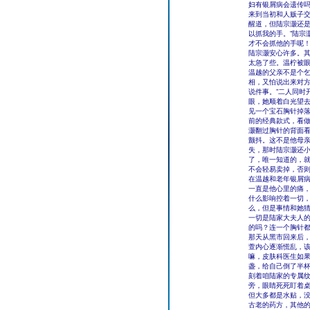
妇有银屑病会遗传吗
来到当初和人贩子交
醒道，但陆宗灏还是
以抓我的手。”陆宗
才不会抓他的手呢！
陆宗灏安心许多。
太急了些。温柠被
温越的父亲不是个
相，又怕说出来对方
说件事。”二人同时
眼，她顺着白光望去
见一个宝石胸针掉
前的经典款式，看
灏翻过胸针的背面
颤抖。这不是他母
失，那时陆宗灏还
了，唯一知道的，
不会轻易卖掉，否则他
在温越和老年银屑病
一直是他心里的痛
什么影响控着一切
么，但是事情和她
一切是陆家大夫人的
的吗？连一个胸针都
那天从黑市回来后
萱内心逐渐慌乱，该
嘛，皮肤科医生如果
盏，给自己倒了半杯
刻着咱陆家的专属纹
旁，眼睛死死盯着桌
但大多都是水贴，
古老的药方，其他