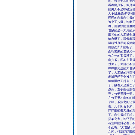
的。特别干净的那种
看着向少爷，但是
的男人不是很确定
天不脱皮是好转吗
慢慢的向着向少爷的
这个王八蛋，连老子
咧，用最快的速度
老鼠的是一大片的
眼和他的大老鼠全
给点燃了，顺带着
鼠转过身用前爪抓
屁股处齐齐的断了
面钻出来的老鼠又
分之一的宝贝没了
向少爷，四岁儿童得
过你了，你自己不信
眯眯眼旁边的大老
了，大老鼠的尾巴
老鼠已经完全摊在
眯眯眼收了起来。“
子，接着又是重伤了
点头，左手握住别在
完，竹子男脚一登
在竹子男冲向他的
个样，爪指之间还
击。几个回合下来
眯眯眼敲击刀身的
了。向少爷想了想
招架之力，连还手
有规律的抖动着，
个处呢。“大老鼠，
之间，打乱眯眯眼敲