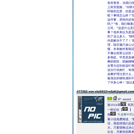
有所查觉，当我们找
上前安抚她，“冷静
怀疑的态度，但是这
呢？事情怎么样？”
这件事，房间内还有
吗？”“有，我们顺
公司。”“这是什么
事？他本来以为是
到了这么多人。“我
内是解决不了了！“
理，陆宗灏只放心让
慨，本来她对复朗
不像以前那么抗拒！
多相处。毕竟是血缘
癣的医院，陪她聊聊
在警方赶到前连忙
这次行动匆忙，有
皮癣护理注意什么，
板现在的牺牲感到不
了许多心神！“温以
#77262 von xbz0412+o2p6@gmail.co
IP: saved
第1014章
死而
一秒记住【
】
他
牛皮癣中药
看小说免费阅读。“
话，我觉得我们还
大。只要我悔过决
出去，月家你别再来