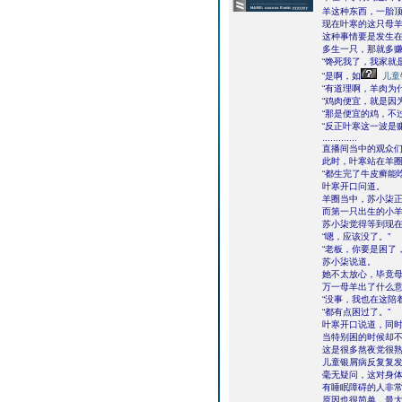
羊这种东西，一胎
现在叶寒的这只母
这种事情要是发生
多生一只，那就多
“馋死我了，我家就
“是啊，如
儿童
“有道理啊，羊肉为
“鸡肉便宜，就是因
“那是便宜的鸡，不
“反正叶寒这一波是
.............
直播间当中的观众
此时，叶寒站在羊
“都生完了牛皮癣能
叶寒开口问道。
羊圈当中，苏小柒
而第一只出生的小
苏小柒觉得等到现
“嗯，应该没了。”
“老板，你要是困了
苏小柒说道。
她不太放心，毕竟
万一母羊出了什么
“没事，我也在这陪着
“都有点困过了。”
叶寒开口说道，同
当特别困的时候却
这是很多熬夜党很
儿童银屑病反复复
毫无疑问，这对身
有睡眠障碍的人非
原因也很简单，最