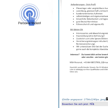
(
Größe angepasst: 1754x1240px, jpeg
)
n/a
Bewerben Sie sich jetzt
: