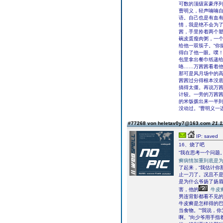
可数的顶级富豪序列
曹明义，轻声喃喃自
语。自己也是有血有
情，我是绝不会为了
茜，手里拎着两个
碗皮蛋瘦肉粥，一个
给他一双筷子。“你
得白了他一眼。噗！
包里拿出餐巾纸递给
咯……万茜茜看着
那可是风月场中的
茜茜过分得根本没
搞得太僵。再说万
计较。一旁的万茜
的米饭拨出来一半到
没动过。”曹明义一
#77268 von heletav0y7@163.com
21.1
IP: saved
16、烧了吧
“我在思考一个问题
癣病情加重到底是
了起来，“我估计你
止一刀了。况且不是
是为什么爷扬了扬
害，他的
牛皮
男连背影都看不见
牛皮癣是怎样得的巴
当食物。”“我说，
啊。”向少爷用手指