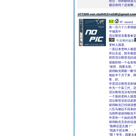
想过，你的眼睛这
都没有吗？还有啊，
#77269 von xbz0412+o2d0@gmail.co
IP: saved
第一百六十八章我
中城高中
涅尔斯塔克看着食
牛皮癣的鉴别
变种人国度。
一直以来变种人都
所以永远，除非都
然而涅尔斯塔克好
谁能拒绝一个会发
“彼得，我要去那。”
彼得帕克两眼一翻“
相处半个月下来，
客，好。
毕竟涅尔斯塔克有
作为一个富三代，
涅尔斯塔克没有到
一个新的变种人国
涅尔斯塔克依旧是那
彼得帕克已经搞清
八匹马都拉不回来
当然即使彼得帕克
毕竟有一个如此优
彼得帕克无奈的说道
“胳膊还是左腿？”
“我真不想去啊……”
“喂？爷爷，我要去