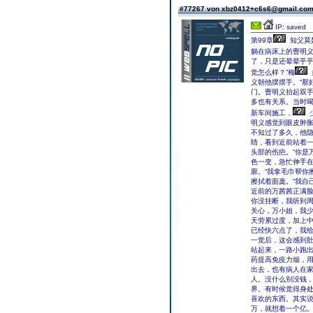
#77267 von xbz0412+c6s6@gmail.co
IP: saved
第99章
知父莫
躺在病床上的曹明
了，只是还晕晕乎乎
觉怎么样？”梅
义朝他摆摆手。“那
门。曹明义抬起双
多也有关系。当时
新车间施工，
明义感觉到眼皮肿
不知过了多久，他
睛，看到近前站着
头部的伤疤。“你是
色一变，急忙伸手在
廓。“我拿毛巾帮你
擦拭着面庞。“我自
近前的万茜茜正满脸
你没挂断，我听到周
关心，万小姐，我少
天劳累过度，加上中
已经快六点了，我给
一觉后，这会感到肚
站起来，一路小跑
药提高免疫力烟，
出去，也有病人在
人。没什么别没钱
界。有时候觉得身
喜欢的东西。其实
万，就想着一个亿