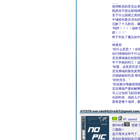
……
彼得帕克的意见从
既然你不想去那我
至于什么假期之类
中城校长眼含泪光
沉默了十几秒后，
“呜呼！！！！他终
吧！！！”
终于判走了魔头的
……
神盾局
“你什么意思？！你
你们情报组织干什么
尼克弗瑞疯狂的怒
半个学校的特工！
“哈喽，这里是托尼·
尼克弗瑞的脸色更黑
兴致缺缺的托尼·斯
“好的先生。”
“你说索尔维娅很危
尼克弗瑞严肃的解释
马上让你的飞机回来
在的时候，他的儿
那将是整个地球，最
#77270 von xbz0412+a3i7@gmail.co
IP: saved
第596章
想家
三胞胎！
这只母羊太争气了
早在叶寒得到这只