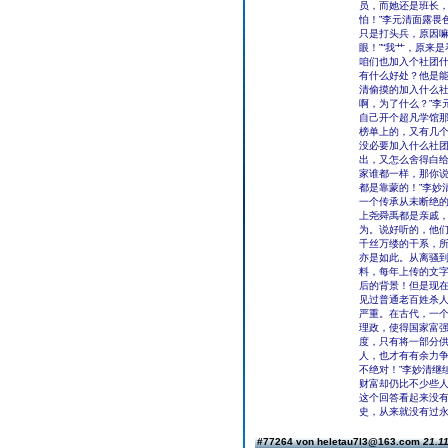
员，而她还是班长，
怕！”李元清面露畏
只是打头兵，原因
眼！”“我艹，原来
咱们也加入个社团什
有什么好处？他是能
清偷摸的加入什么社
啊，为了什么？”李
自己开个超凡学馆
榜单上的，又有几
没必要加入什么社团
出，又怎么舍得白给
家谁都一样，那你说
都是靠蒙的！”李妙
一个传承从未断绝
上尧舜禹都是亲戚
为。说好听的，他
千丝万缕的干系，
亦是如此。从离骚
料，每年上传的文
后的背景！但是现
见过普通老百姓杀
严重。在古代，一
理政，使得国家富
度，只有将一部分
人，也才有有余力争
不绝对！”李妙清继
财富却仍比不少些
这个回答看起来没
史，从来就没有过永
#77264 von heletau7l3@163.com
21.11