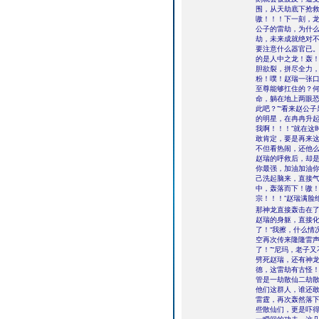
围，从天劫底下抢
嗷！！！下一刻，龙
公子的雷劫，为什么
劫，未来成就绝对不
要注意什么器官已
的是人中之龙！轰！
胆欲裂，拼尽全力
粉！噗！赵瑞一张
至尊能够扛住的？
命，躺在地上两眼恐
此吧？”“看来赵公
的明星，在冉冉升起
我啊！！！”就在这
敢肯定，要是再来
不但看热闹，还他
赵瑞的呼救后，却是
你最强，加油加油你
己洗起脑来，直接
中，轰落而下！嗷！
宗！！！”赵瑞满脸
那神龙直接轰击在
赵瑞的身躯，直接
了！“我擦，什么情
空再次传来隆隆雷声
了！”“尼玛，老子
劈死赵瑞，还有神龙
德，这雷劫有古怪！
管是一劫散仙二劫
他们这群人，谁还
雷霆，再次轰然落
些散仙们，更是吓