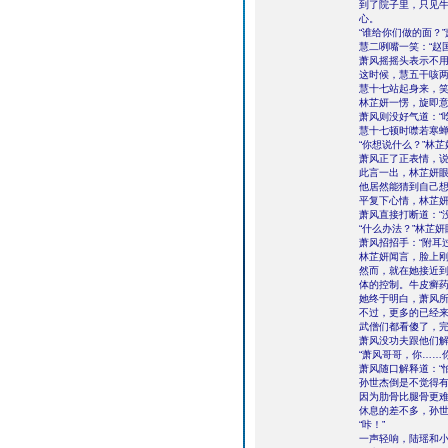
到了院子里，只见
心。
“谁给你们做的面？
慧二咧嘴一笑：“赵
萧风摇摇头表示不
这时候，慧五干咳
慧十七站起身来，笑
林芷妍一愣，旋即
萧风则没好气道：“
慧十七顿时噤若寒
“你想说什么？”林
萧风正了正表情，说
此言一出，林芷妍
他居然能猜到自己
平复下心情，林芷妍
萧风直接打断道：“
“什么办法？”林芷
萧风招招手：“附耳
林芷妍闻言，脸上
然而，就在她接近
体的控制。牛皮癣
她终于明白，萧风所
不过，更多的已经
武僧们都看傻了，
萧风没功夫跟他们
“萧风哥哥，你……
萧风随口解释道：“
孙世杰倒是不觉得
因为肋骨比腿骨更
休息的差不多，孙
“咔！”
一声轻响，陆瑶和