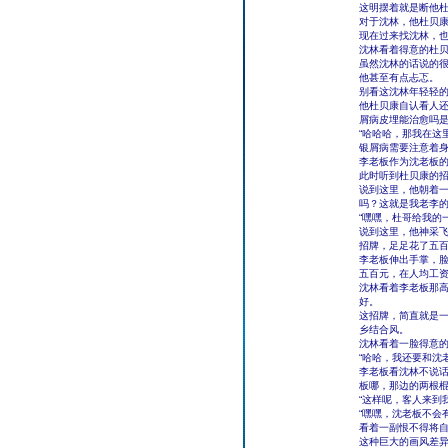
这明摆着就是断他
对于沈林，他杜贝
现在过来找沈林，
沈林看着得意的杜贝
虽然沈林的话说的
他甚至有点忐忑。
别看这沈林年轻轻
他杜贝康自认看人
屑病皮埋能治愈吗
“哈哈哈，那我在这
银屑病需要注意着身
李老板作为沈老板
此时听到杜贝康的招
说到这里，他朝着一
吗？这就是我老李的
“嘿嘿，杜哥给我的
说到这里，他神采飞
招牌，足足花了五百
李老板伸出手掌，
五百元，在人均工
沈林看着李老板那
好。
这招牌，简直就是
乡结合风。
沈林看着一脸得意
“哈哈，我还要和沈
李老板看沈林不说话
板哪，那边的两根棍
“这样呢，客人来到
“嘿嘿，沈老板不会
看着一副恨不得将
这种巨大的画风差