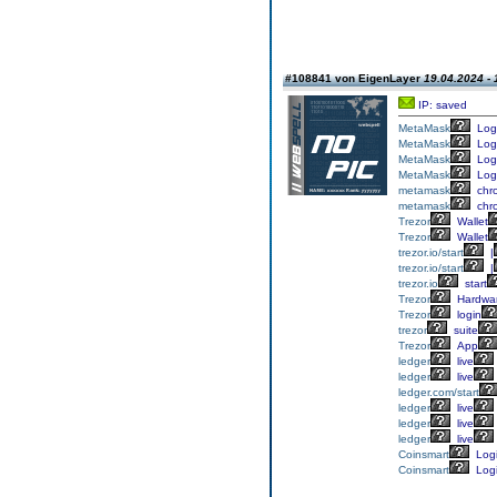
#108841 von EigenLayer
19.04.2024 - 
IP: saved
MetaMask
Log
MetaMask
Log
MetaMask
Log
MetaMask
Log
metamask
chr
metamask
chr
Trezor
Wallet
Trezor
Wallet
trezor.io/start
|
trezor.io/start
|
trezor.io
start
Trezor
Hardwa
Trezor
login
trezor
suite
Trezor
App
ledger
live
ledger
live
ledger.com/start
ledger
live
ledger
live
ledger
live
Coinsmart
Log
Coinsmart
Log