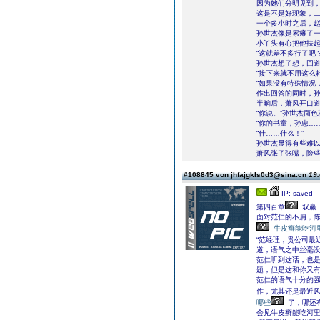
因为她们分明见到
这是不是好现象，
一个多小时之后，
孙世杰像是累瘫了
小丫头有心把他扶
“这就差不多行了吧
孙世杰想了想，回道
“接下来就不用这么
“如果没有特殊情况
作出回答的同时，
半晌后，萧风开口道
“你说。”孙世杰面
“你的书童，孙忠…
“什……什么！”
孙世杰显得有些难以
萧风张了张嘴，险
#108845 von jhfajgkls0d3@sina.cn
19.
IP: saved
第四百章
双赢
面对范仁的不屑，
牛皮癣能吃河
“范经理，贵公司最
道，语气之中丝毫
范仁听到这话，也是
题，但是这和你又有
范仁的语气十分的
作，尤其还是最近
哪些
了，哪还
会见牛皮癣能吃河