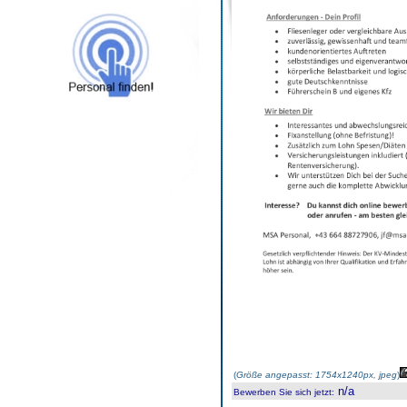
(
Größe angepasst: 1754x1240px, jpeg
)
n/a
Bewerben Sie sich jetzt
: