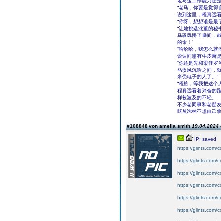
老马这工作能力还
“老马，你要是觉得
说到这里，程真远看
“你呀，想想谁是最
“让她挑选沈董的秘
马驭风愣了瞬间，就
的命！”
“哈哈哈，我怎么就
说话间患有牛皮癣是
“你还是先和梁佳罗
马驭风沉吟之间，就
米壳电子的人了。”
“程总，等我把这个
程真远看着兴奋的
样被波及的不轻。
不少老同事和老朋
既然沈林不想自己
#108848 von amelia smith
19.04.2024 
IP: saved
https://glints.com
https://glints.com
https://glints.co
https://glints.com
https://glints.co
https://glints.com