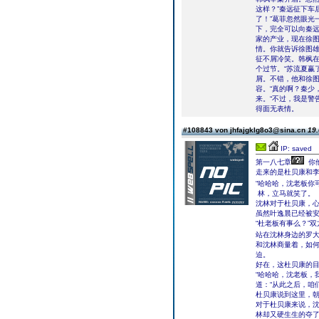
这样？”秦远征下车
了！”葛菲忽然眼光
下，完全可以向秦远
家的产业，现在徐
情。你就告诉徐图雄
征不屑冷笑。韩枫
个过节。“苏流夏赢
屑。不错，他和徐图
容。“真的啊？秦少
来。“不过，我是警
得面无表情。
#108843 von jhfajgklg8o3@sina.cn
19.
IP: saved
第一八七章
你
走来的是杜贝康和
“哈哈哈，沈老板你
林，立马就笑了。
沈林对于杜贝康，
虽然叶逸晨已经被
“杜老板有事么？”
站在沈林身边的罗
和沈林商量着，如
迫。
好在，这杜贝康的
“哈哈哈，沈老板，
道：“从此之后，咱
杜贝康说到这里，
对于杜贝康来说，
林却又硬生生的夺