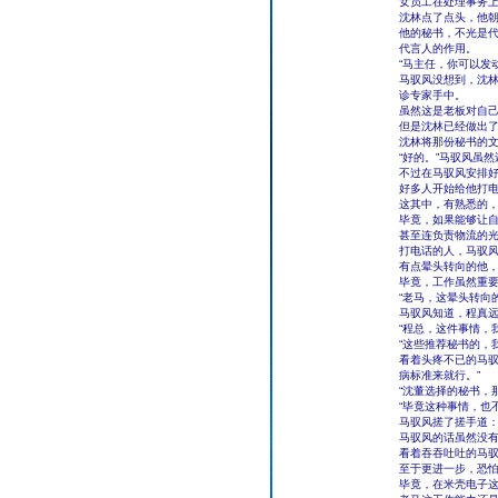
女员工在处理事务上
沈林点了点头，他
他的秘书，不光是
代言人的作用。
“马主任，你可以发
马驭风没想到，沈
诊专家手中。
虽然这是老板对自
但是沈林已经做出
沈林将那份秘书的文
“好的。”马驭风虽
不过在马驭风安排
好多人开始给他打
这其中，有熟悉的
毕竟，如果能够让
甚至连负责物流的
打电话的人，马驭
有点晕头转向的他
毕竟，工作虽然重
“老马，这晕头转向
马驭风知道，程真
“程总，这件事情，
“这些推荐秘书的，
看着头疼不已的马驭
病标准来就行。”
“沈董选择的秘书，
“毕竟这种事情，也
马驭风搓了搓手道：
马驭风的话虽然没
看着吞吞吐吐的马
至于更进一步，恐
毕竟，在米壳电子