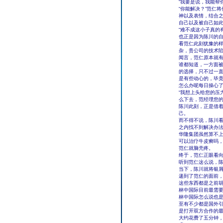
“我要是说，我能帮
“你能解决？”范仁
神以及表情，结合
自己以及被自己如
“难不成这小子真的
也正是因为陈川的
看范仁此刻犹豫的样
杂，贵公司的技术陷
闻言，范仁原本就
谁都知道，一方面
的选择，只不过一
是有些动心的，毕
怎么办呢每日操心
“我想上头给您的压
么下去，范经理您的
陈川此刻，正是借
己。
而不得不说，陈川
之内找不到解决办
华隆集团虽然算不
可以治疗牛皮癣吗
范仁就脑壳疼。
终于，范仁正眼看向
听到范仁这么说，
当下，陈川就将银屑
递到了范仁的面前
这些东西都是之前
林中国际目前最需
林中国际怎么说也
至有不少都是国外
是打开双方合作的
大约花费了五分钟