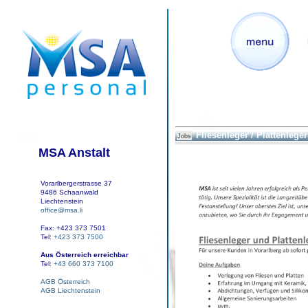
Fliesenleger / Plattenleger
Jobs
MSA Anstalt
Vorarlbergerstrasse 37
9486 Schaanwald
Liechtenstein
office@msa.li
Fax: +423 373 7501
Tel:
+423 373 7500
Aus Österreich erreichbar
Tel:
+43 660 373 7100
AGB Österreich
AGB Liechtenstein