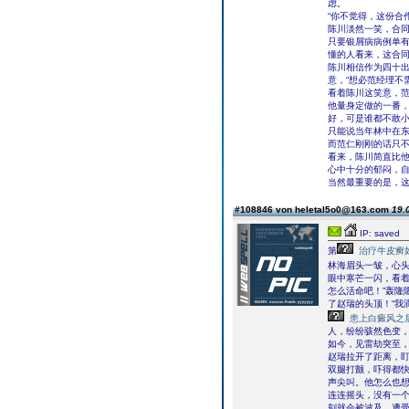
虑。
“你不觉得，这份合
陈川淡然一笑，合
只要银屑病病例单
懂的人看来，这合
陈川相信作为四十
意，“想必范经理不
看着陈川这笑意，
他量身定做的一番
好，可是谁都不敢
只能说当年林中在
而范仁刚刚的话只
看来，陈川简直比
心中十分的郁闷，
当然最重要的是，
#108846 von heletal5o0@163.com
19.
IP: saved
第
治疗牛皮癣
林海眉头一皱，心
眼中寒芒一闪，看着
怎么活命吧！”轰隆
了赵瑞的头顶！“我
患上白癜风之
人，纷纷骇然色变
如今，见雷劫突至
赵瑞拉开了距离，
双腿打颤，吓得都快
声尖叫。他怎么也
连连摇头，没有一
刻就会被波及，遭