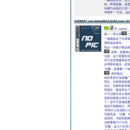
一瞬间的功夫，这
劫，即便是她，也
何威力会如此之强
声惊呼！“不好，这
#108847 von heletat9m7@163.com
19.
IP: saved
第一一零九章
一顿酒送走了白明
很快就会相见。
而从一些客户那边
货商，想要形
当然，这个联盟有
对于这些透露来的
白明富的做法，其
“沈董，您需要一个
有些发白。
他本来是五金机械
所以，在程真远的
以往，沈林到米壳
而现在，梁佳罗去
只不过因为办公室
虽然沈林很少训斥
了！这可不是他想
他还不想换岗位，
“你有什么合适的人
马驭风道：“沈董，
说话间，马驭风就
沈林看着几个介绍，
“沈董，这几个女员