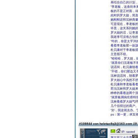
再结合自己的计划
“李老板，这条街本
板的不是正对面，
此时的罗大姐，简
她刚刚还和沈林商
可是现在，李老板
毕竟，这关系到她
罗大姐的话，让李老
我老李可没有占你的
“咋的，你是太平洋
看着李老板那一副
杜贝康对于李老板
主意很不错。
“哈哈哈，罗大姐，
“就算你们沈老板不
说话间，杜贝康朝着
“不错，你们那边又
沈林说话间，朝着罗
罗大姐心中虽然不
杜贝康和李老板看
而当沈林和罗大姐来
睁睁的看着这两个混
“就算银屑病疙瘩特
沈林看着罗大姐气呼
几个信得过的商户。
“好，我这就去办。
ps：第一更，求支
#108844 von heletac8q3@163.com
19.
IP: saved
第六百三十六章