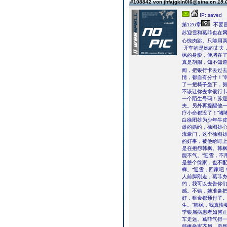
#108842 von jhfajgkln0l6@sina.cn
19.
IP: saved
第126章
不要
苏迎雪和葛菲也在
心惊肉跳。只能用
开车的是她的丈夫，
枫的身影，便堵在了
真是胡闹，知不知道
闻，把银行卡丢过
情，都自有分寸！”
了一把椅子坐下，努
不该让你去拿银行卡
一个陌生号码！苏迎
夫。另外再提醒他
疗小命都没了！”嘟
白徐图雄为少年牛
雄的婚约，徐图雄心
流豪门，这个徐图
的好事，被他给盯上
是在抱怨韩枫。韩
能不气。“迎雪，不
是整个徐家，也不
样。“迎雪，回家吧
人前脚刚走，葛菲办
约，我可以去告你们
感。不错，她准备把
好，租金都预付了
生。“韩枫，我真快
季银屑病患者如何
车走远。葛菲气得
韩枫举案齐眉。忽然