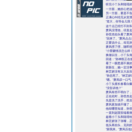
听完小丫头和陆瑶
一方面，她担心把
另一方面，要是不
正满心纠结无从宣
“老大，你等会儿我
这个点已经打不到
萧风没理他，径直
孙世杰抬头看了萧风
“回来了。”萧风点
正要说什么，却见
萧风愣了愣，随即
“小萱砸情况怎么样
换做以往，小丫头
回道：“孙神医正在
看了一眼愁眉不展的
获新生，她一定没事
林芷妍没有太大反
“孙忠死了。”林芷
“嗯。”萧风叹一口
小丫头摇长春看白癜
“没告诉他？”
萧风有些不明白了
正在此时，孙世杰
先是洗了洗手，然
萧风更加搞不懂了
他却哪里知道，孙
一直到赵国安端着
趁着小丫头和陆瑶
林芷妍张了张嘴，
低头再抬头，见到
“跟我来。”萧风压