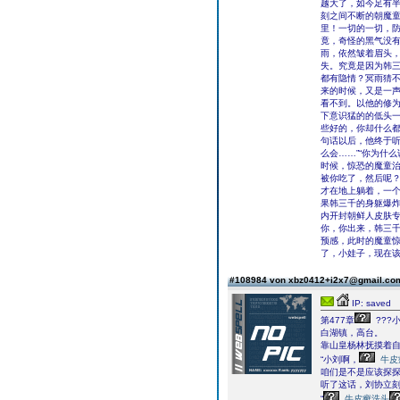
越大了，如今足有
刻之间不断的朝魔
里！一切的一切，
竟，奇怪的黑气没
雨，依然皱着眉头
失。究竟是因为韩
都有隐情？冥雨猜不
来的时候，又是一
看不到。以他的修
下意识猛的的低头一
些好的，你却什么都
句话以后，他终于听
么会……”“你为什
时候，惊恐的魔童治
被你吃了，然后呢？
才在地上躺着，一
果韩三千的身躯爆
内开封朝鲜人皮肤专
你，你出来，韩三千
预感，此时的魔童惊
了，小娃子，现在该
#108984 von xbz0412+i2x7@gmail.c
IP: saved
第477章
???
白湖镇，高台。
靠山皇杨林抚摸着
“小刘啊，
牛皮
咱们是不是应该探探
听了这话，刘协立
“
牛皮癣洗头