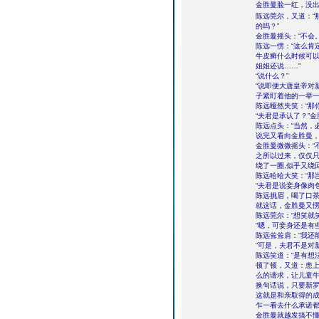
金胜曼脸一红，没
陈远莞尔，又道：“
的吗？”
金胜曼摇头：“不会。
陈远一愣：“这么肯定
牛皮癣什么时候可以
姐姐还说……”
“说什么？”
“说即便大唐皇帝对
子紧盯着他的一举
陈远哑然失笑：“那
“夫君是承认了？”
陈远点头：“当然，
说完又看向金胜曼，
金胜曼微微摇头：“
之所以过来，仅仅只
绕了一圈,似乎又绕
陈远哈哈大笑：“那
“夫君是说妾身像肉
陈远挑眉，喝了口茶
就这话，金胜曼又
陈远莞尔：“想笑就
“嗯，可妾身还是有
陈远耸耸肩：“我还
“可是，夫君不是对
陈远笑道：“是有想
顿了顿，又道：患上
么的请求，让儿童
换句话说，只要新罗
这就是和亲取得的
乍一看去什么承诺
金胜曼就越发搞不懂