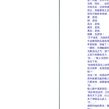
这个问题，亘古不
当然，现在……这
没有生命，没有情
所以，突破爱情之
世间万物皆有情感
爱，是情。
憎，是情。
高兴，是情。
痛苦，是情。
离别，是情。
相聚，也是情！
“万千情意，为我所
牛皮癣用西瓜霜有
帝君桎梏，突破了
一瞬间，仿佛触摸
无数混沌之气，涌
之前只有吸收灵力
“你……”狠人没想
攻击下来。
“你怨恨高高在上的
毁灭神界，发泄愤
制？”
淡淡一笑，张悬的
原本纵横无敌的狠
只要有情，就要被
“你……”
狠人眼中满是惶恐：
“现在再说这些，已
掌控天下之情，仆
杀了神级这么多人
“不……”
感受到他的果决，