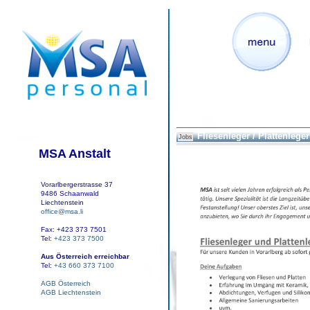
Fliesenleger / Plattenleger
Jobs
MSA Anstalt
Vorarlbergerstrasse 37
9486 Schaanwald
Liechtenstein
office@msa.li
Fax: +423 373 7501
Tel:
+423 373 7500
Aus Österreich erreichbar
Tel:
+43 660 373 7100
AGB Österreich
AGB Liechtenstein