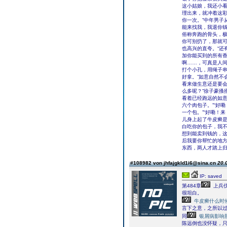
这小姑娘，我还小看
理出来，就冲着这彩
你一次。”中年男子
能来找我，我退你钱
俗称奔跑的骨头，
你可别扔了，那就可
也高兴的直夸。“还
加你能买到的所有
啊……，可真是人
打个小孔，用绳子串
好拿。”如意自然不
看来做生意还是要会
么多呢？”徐子豪搔
看着已经跑远的如意
六个肉包子。”“好
一个包。”“好嘞！
儿身上起了牛皮癣是
白吃你的包子，我不
想到能卖到钱的，这
后我要你帮忙的地方
东西，两人才踏上
#108982 von jhfajgkld1i6@sina.cn
20.
IP: saved
第484章
上兵
很坦白。
牛皮癣什么时
言下之意，之所以
同
银屑病影响
陈远倒也没怀疑，只