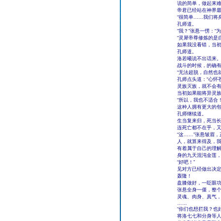
说的简单，做起来
帝君已经站在神界
“很简单……我们将
孔师道。
“我？”张悬一愣：“
“灵犀帝尊修炼的是
如果我没看错，当初
孔师道。
洛若曦说不出话来
战斗的时候，的确
“无法超脱，自然也
孔师点头道：“心怀
灵族灭族，就不会有
当初如果能将异灵
“所以，我也不适合
这种人拥有更大的包
孔师继续道。
生当复来归，死当
连死亡都不在乎，
“这……”张悬皱眉
人，就算来得及，
有着属于自己的理
身的九天混沌金莲，
“好吧！”
见对方已经做出决
轰隆！
盘膝做好，一眨眼
张悬全身一僵，整
灵魂、肉身、真气
……
“你们也想拦我？也
将洛七七和分身等