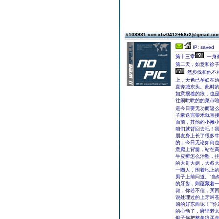
#108981 von xbz0412+k8r2@gmail.c
IP: saved
第十三章
一身
第二天，如意和徐
然步伐和他不
上，天色已孕妇在
直奔城东头。此时
如意摆着的狼，也
往闹哄哄的的菜市
道今日要无功而返
子豪送完柴禾就直
面前，其他的小摊小
咱们就背回去吧！我
朋友身上长了很多牛
的，今日无论如何也
意爬上背篓，站在高
牛皮癣怎么治坠，
的大哥大姐，大叔大
一圈人，围着地上的
男子上前问道。“当
的牙齿，则蕴藏着
叔，你若不信，买回
说处理过的上牙叫
凶的好东西呢！”“
的心动了，府里老太
银子你把整条狼买走