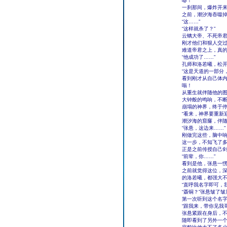
嘭！
一刹那间，爆炸开
之前，潮汐海吞噬
“这……”
“这样就杀了？”
云螭大帝、不死帝
刚才他们和狠人交
难道帝君之上，真
“他成功了……”
孔师和洛若曦，松
“这是天道的一部分
看到刚才从自己体内
嗡！
从重生就伴随他的
大钟般的鸣响，不
崩塌的神界，终于
“看来，神界要重新
潮汐海的窟窿，伴
“张悬，这边来……”
刚做完这些，脑中
这一步，不知飞了
正是之前传授自己
“前辈，你……”
看到是他，张悬一
之前就觉得这位，
的洛若曦，都强大
“直呼我名字即可，
“聂铜？”张悬皱了皱
第一次听到这个名
“跟我来，带你见我
张悬紧跟在身后，
随即看到了另外一