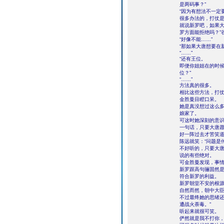
是两码事？”
“因为有想法不一定
很多办法的，打仗
就说新罗吧，如果
罗方面能拒绝吗？”
“好像不能……”
“那如果大唐想要在
“……”
“还有王位。
即便你姐姐在的时
位？”
“……”
方法真的很多。
相比这些方法，打
金胜曼目瞪口呆。
她是真没想过这么
娘家了。
可这时她深刻的意
一句话，只要大唐
好一阵过去才苦笑道
陈远就笑：“问题是
不好听的，只要大唐
说的有些绝对。
可金胜曼发现，事
新罗跟高句骊固然
符合新罗的利益。
新罗朝堂不安的根
自然而然，朝中大
不过最终她的思绪还
遭战火荼毒。”
听起来就很可笑。
俨然就是我不打你