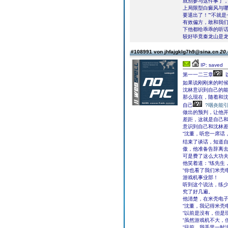
就别参与这件事了，
上局限型白癜风与哪
要退出了！”“不就
有效偏方，敢和我们
下他都给乖乖的听话
较好毕竟秦龙山是
#108991 von jhfajgklg7h9@sina.cn
20.
IP: saved
第一一二三章
如果说刚刚来的时
沈林意识到自己的
那么现在，随着和
自己
?咽炎能
做出的预判，让他
差距，这就是自己
意识到自己和沈林
“沈董，听您一席话
结束了谈话，知道
傲，他准备告辞离
可是费了这么大功
他笑着道：“练先生
“你也看了我们米壳
游戏机事业部！
听到这个说法，练
究了好几遍。
他清楚，在米壳电
“沈董，我记得米壳
“以前是没有，但是
“虽然游戏机不大，
“目前，我手里一时