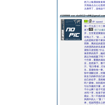
把刀上银屑病恢复期
天我做点点心让悠然
太彪悍了，连他这
#108988 von xbz0412+o9f6@gmail.c
IP: saved
第一千九百二十二
再下
得了白癜
开，五官更是聚拢
在地上了。“这……
么的是刚才那个家伙
而降，离的近的甚
大的强风吹的头发
震惊又是愤怒:“什
诛邪界的高手，她此
真以为他就嬴了吗？
个巴掌，重重的扇
压，忽然落下。整
汗。“怪力尊者，打
头，直接给他一拳。
惊中清醒过来，对
状全力的睁开自己
自己的右手，竟然根
吗？废物，你到底对
引以为傲的力量，此
干什么啊？老子可是
水吗？草，给老子把
观众，无一不急的
风雨中的人！“轰！
体，也如同擂台上