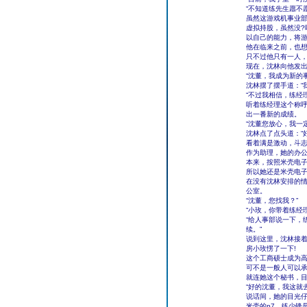
“不知道练先生愿不
虽然这游戏机事业
虚拟持股，虽然没?
以自己的能力，将
他在临来之前，也
只不过他只有一人
现在，沈林向他发
“沈董，我成为新的
沈林摆了摆手道：“
“不过我相信，练经
听着练经理这个称
出一番新的成绩。
“沈董您放心，我一
沈林点了点头道：“
看着满是激动，斗
作为助理，她的办
本来，按照米壳电
所以她还是米壳电
在没有沈林安排的
公室。
“沈董，您找我？”
“小玫，你带着练经
“给人事部说一下，
续。”
说到这里，沈林接着
房小玫愣了一下!
这个工商硕士成为
可不是一般人可以
就连她这个秘书，
“好的沈董，我这就
说话间，她的目光仔
米壳的p7，练少锋