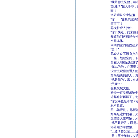
“我带你去见他，就
“想逃？”狠人冷哼
嘭！
洛若曦从空中坠落
“你……”张悬剑法
叮叮叮！
再次被狠人挡住。
“你们快走，我来挡
知道他们再想拯救
空珠本体。
四周的空间凝固起
“走！”
见众人奋不顾身挡
一晃，划破空间，
自在天现在已经没
“你说的他，在哪里？
没空去观察普通人
如果她说的那人，
“他是我的父亲，你
“父亲？”
张悬恍然大悟。
难怪一直觉得吊坠
这样也就解释了，
“你父亲也是帝君？
忍不住道。
图书馆混乱，是吊
如果是这样的话，
又需要天道有缺，
“他不是帝君，而是
洛若曦秀拳捏紧。
“天道？你父亲……
“是！五十年前，父