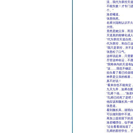
流，我代为掌控天
不能失败！才专门
个。”
洛若曦道。
张悬恍然。
名师大陆刚认识不
大悟。
竟然是她父亲，而
天道真的能够化成
“代为掌控天道自然
代为掌控，和自己
“我只是掌控，并不
张悬松了口气。
这样说起来，只需
尽管这种命运，不
“我将体内的天道有
“这……我也不确定…
抬头看了看已经崩
神界是父亲的根基
真不好说！
“看来你也不能肯定
九天九帝，如果在配
“孔师？他……”洛
“孔师已经死了是吧
他应该和魏长风一样
张悬道。
看到魏长风，就明
可以做到胎中不迷
再加上提前留下的
洛若曦愣住，似乎
“过去看看就知道了
孔师的那些学生，