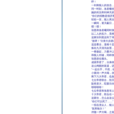
呼！
一剑将狠人的攻击
同一时刻，洛若曦
她的剑法和剑神天
“你们的招数是很厉
轻轻一笑，狠人再
一瞬间，遮天蔽日
噗！噗！
张悬和洛若曦同时
以二人的实力，竟
这家伙到底达到了
“放肆！”分身大步
远远看去，逼格十
炼化九天混沌金莲
一拳扬起，力量冲
和狠人对碰，同样
张悬捂住额头。
成就帝君了，分身
这么绚丽的装逼，
“一起出手，不然，
小黄鸡一声大喝，
剩下六大帝君，也
七位帝君联合，毁
陡然变大，眨眼功
嘭嘭嘭嘭！
七位帝君和张悬等
十大帝君，联合在
这家伙，怎么会这
“你们可以死了……”
一招击溃众人，狠
“鼠辈敢尔！”
伴随一声大喝，之