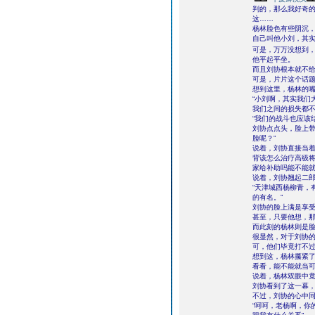
判的，那么我好奇的
这……
杨林脸色有些阴沉
自己叫他小刘，其
可是，万万没想到
他平起平坐。
而且刘协根本就不
可是，片片这个话
想到这里，杨林的
“小刘啊，其实我们
我们之间的损失都不
“我们的战斗也应该
刘协点点头，脸上带
脸呢？”
说着，刘协直接当着
背该怎么治疗高级
家给补助吗能不能就
说着，刘协翘起二郎
“天津城西杨柳青，
的有名。”
刘协的脸上满是享
甚至，只要他想，
而此刻的杨林则是
很显然，对于刘协
可，他们毕竟打不
想到这，杨林攥紧了
看看，能不能就当可
说着，杨林双眼中
刘协看到了这一幕，
不过，刘协的心中
“呵呵，老杨啊，你