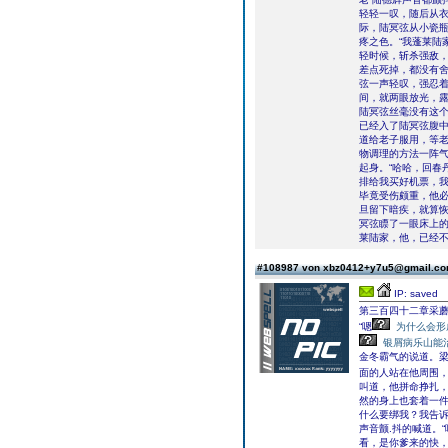
轻轻一叹，随后从
际，陆冥弦从小瓷
疼之色。“我蓬莱陆
轻时候，斩杀强敌
差点死掉，都没有舍
弦一声轻叹，强忍着
间，就两眼放光，
陆冥弦丝毫没有这
已经入了陆冥弦腹中
道给老子服用，等老
物调理的方法一阵
起身。“哈哈，回春
排给我买好机票，我
毕竟受伤颇重，他
旦留下暗疾，就算恢
冥弦瞟了一眼床上的
莱陆家，他，已经不
#108987 von xbz0412+y7u5@gmail.c
IP: saved
第三百四十二章采
“嗯
为什么会形
银屑病乐山能
金冬霸气的说道。
面的人站在他周围，
叫道，他拼命挣扎，
然的身上也套着一件
什么要绑我？我告诉
声音颤.抖的喊道。
看，是你爹来的快，