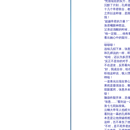
“凭借现在的实力，
沉默了片刻，孔师
十几个帝君联合，
之所以这样做，是
我！
“超越帝君的力量？”
洛若曦眼神悠远。
父亲还清醒的时候
“他一定能……他有
看出她心中的疑问
……
嘭嘭嘭！
连续几招下来，张
和孔师说的一样，
“哈哈，还以为多厉
“反正不是你的对手
不在进攻，反而看
“好，我成全你，给
听他这样说，狠人
哗啦！
一道青光出现在掌
果然是最强攻击，
双眼紧闭，张悬并
嘭！
脑袋炸裂开来，灵
“张悬……”看到这
洛七七宛如发疯。
云螭大帝等人也瞪
看到这一幕的孔师
本意是让他突破桎
这样，岂不辜负了
“不对，是不死帝君