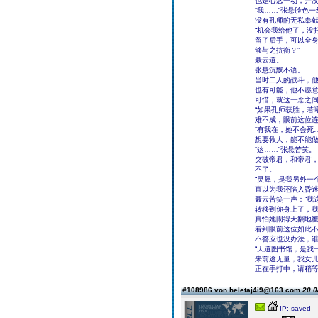
也是心念一动，并没
“我……”张悬脸色
没有孔师的无私奉
“机会我给他了，没
留了后手，可以全
够与之抗衡？”
聂云道。
张悬沉默不语。
当时二人的战斗，
也有可能，他不愿
可惜，就这一念之
“如果孔师获胜，若
难不成，眼前这位
“有我在，她不会死
想要救人，能不能做
“这……”张悬苦笑。
突破帝君，和帝君
不了。
“灵犀，是我另外一
直以为我还陷入昏迷
聂云苦笑一声：“我
转移到你身上了，
真怕她闹得天翻地覆
看到眼前这位如此不
不答应也没办法，
“天道图书馆，是我
来前途无量，我女儿
正在手打中，请稍
#108986 von heletaj4i9@163.com
20.0
IP: saved