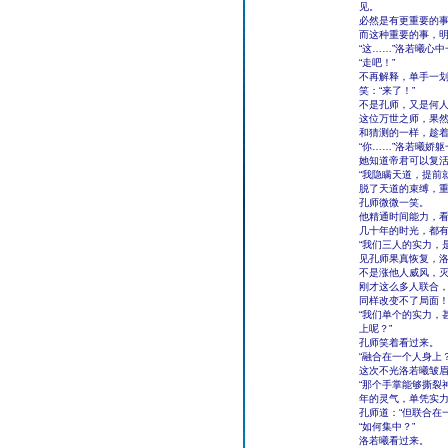
见。
必然是有更重要的
而这种重要的事，
“这……”洛若曦心
“走吧！”
不再解释，单手一
笑：“来了！”
不是孔师，又是何
这位万世之师，果
和猜测的一样，趁
“你……”洛若曦娇
她知道帝君可以复
“我隐瞒天道，提前
脱了天道的束缚，重
孔师微微一笑。
他精通时间能力，
几十年的时光，都
“我们三人的实力，
见孔师果真恢复，
不是涨他人威风，
刚才这么多人联合
同样改变不了局面
“我们单个的实力，
上呢？”
孔师笑着看过来。
“融合在一个人身上？
这次不光洛若曦皱
“那个手掌能够撕裂
年的灵气，单凭实力
孔师道：“但联合在
“如何集中？”
洛若曦看过来。