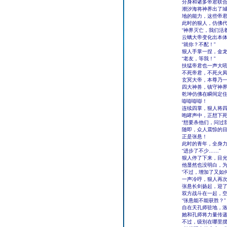
分身和诸多帝君联
潮汐海将神界出了
地的能力，这些帝
此时的狠人，仿佛
“神界灭亡，我们活
云螭大帝变化出本
“就你？不配！”
狠人手掌一捏，金
“老友，等我！”
扶猛帝君也一声大
不死帝君，不死火
玄冥大帝，本尊乃
四大神兽，镇守神
乾坤仿佛在瞬间定
嘭嘭嘭嘭！
连续四掌，狠人将四
咆哮声中，正想下
“想要杀他们，问过
随即，众人震惊的
正是张悬！
此时的青年，全身
“进步了不少……”
狠人停了下来，目
他显然也没明白，
“不过，增加了又如
一声冷哼，狠人再
张悬长剑扬起，迎
双方战斗在一起，
“张悬能不能获胜？”
自在天孔师驻地，
她和孔师将力量传
不过，级别在哪里