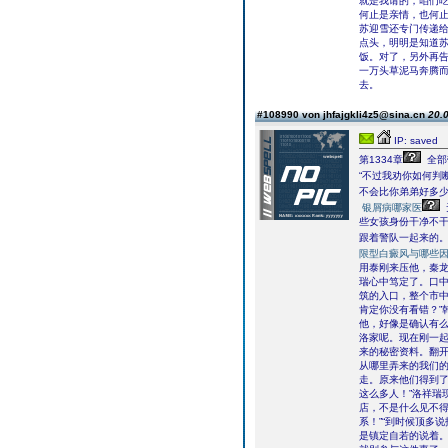
就是我请的，咱们吃
何止是亲情，也何
苏迎雪还专门传递
点头，明明是知道苏
饭。对了，另外再告
一万头草泥马奔腾而
去。
#108990 von jhfajgkli4z5@sina.cn
20.0
IP: saved
第1334章
全部
“不过我劝你如何判
不会比你弟弟好多少
银屑病哪家医
些女孩身份干净不干
跟着警队一起来的。
限型白癜风与哪些
用泰刚来压他，秦
瑞心中笃定了。口中
筑的入口，整个市中
肯定你没有看错？”
他，好像是确认有么
洛家呢。现在刚一
来的秘密资料。翻开
从哪里弄来的我们的
走。原来他们得到了
这么多人！”洛祥瑞
店，不是什么见不
系！”“到时候顶多
是镇定自若的说着。