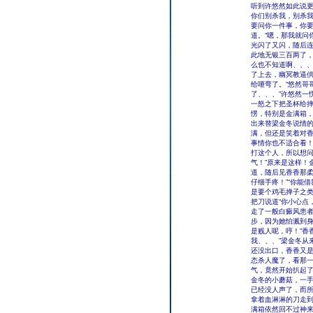
听到许悠然如此说更
你们别杀我，别杀我
要问你一件事，你要
道。“嗯，那我就问
光闪了又闪，随后连
此地无银三百两了，
么也不知道啊、、、
了上去，幽冥教逼
给咂弯了。“悠然哥
了、、、”许悠然一
一怒之下把圣杯给
愣，特别是金满箱
出来替梁金冬说情
满，但还是笑着对香
事情你也不适合看！
打这个人，所以想
气！”原来是这样！
道，随后见香香那柔
仔细手疼！”“你能
是要个鸡毛掸子之
把刀说道“你小心点
走了一般白癜风患
步，因为她怕溅到身
是贱人呢，哼！”香
我、、、”梁金冬从
还没出口，香香又是
态杀人魔了，看那
气，竟然开始扒起
金冬的小蘑菇，一手
已经没人声了，而所
拿着血淋淋的刀走
满箱依然回不过神