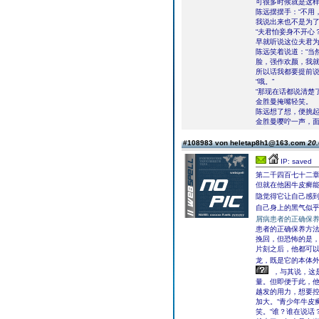
可很多时候就是这
陈远摆摆手：“不用
我说出来也不是为了
“夫君怕妾身不开心
早就听说这位夫君
陈远笑着说道：“当
脸，强作欢颜，我
所以话我都要提前说
“哦。”
“那现在话都说清楚
金胜曼掩嘴轻笑。
陈远想了想，便挑起
金胜曼嘤咛一声，面
#108983 von heletap8h1@163.com
20.
IP: saved
第二千四百七十二
但就在他困牛皮癣
隐觉得它让自己感
自己身上的黑气似
屑病患者的正确保
患者的正确保养方
挽回，但恐怖的是
片刻之后，他都可
龙，既是它的本体
，与其说，这
量。但即便于此，
越发的用力，想要
加大。“青少年牛皮
笑。“谁？谁在说话