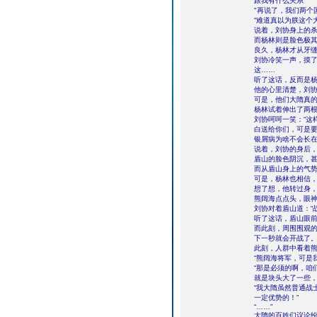
跟我有什么关系”
"再说了，我们两个
“难道真以为朕这个
说着，刘协身上的
而杨林则是脸色极
良久，杨林才从牙缝
刘协冷笑一声，摸了
这……
听了这话，反而是
他的心里清楚，刘
可是，他们大隋真
杨林试着伸出了两根
刘协呵呵一笑：“这
白送给你们，可是要
银屑病为啥不会长
说着，刘协的身后
盾山的脸色阴沉，
而从盾山身上的气
可是，杨林也相信
想了想，他转过身，
熊阔海点点头，眼
刘协对着盾山道：“
听了这话，盾山眼前
而此刻，周围围观
下一秒就会开战了
此刻，人群中看着
“熊阔海将军，可是
“那是必须的啊，咱
就是块头大了一些，
“我大隋虽然普通战
一定优势的！”
“……”
大隋的百姓们议论