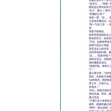
容貌比他大不了多
“这实力……”张悬一
眼前这位青年的实
“在下，聂云！”青
“若曦的父亲？”
张悬一震：“你……
之前洛若曦说过，
“我一气化三清，一
笑。
张悬不敢相信。
神界竟然是眼前这
那他的实力，该有
“不对，如果神界是
如果不是自己突破
甚至连女儿的生死
没回答他的问题，聂
“这……”张悬停顿了
虽然没见过，但既
就好像眼前这位。
“我曾怀疑，神界之
下！”
聂云看过来：“当时
因此，化身的天道被
“这种情况，我想恢
界之外，又有什么
的地步！”
“所以，就将分散的
界的灵魂。而你，最
聂云笑道。
“不属于这个世界的
难怪，能够穿越过
“呵呵！”聂云轻轻