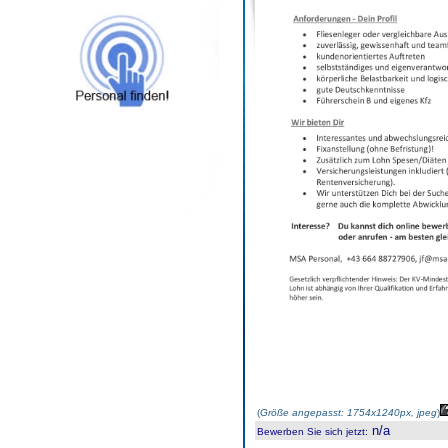
(
Größe angepasst: 1754x1240px, jpeg
)
n/a
Bewerben Sie sich jetzt
: