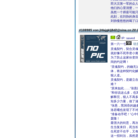
而大汉第一军的众
他们的心里清楚，
虽然一个师座可能
此刻，在刘协的身
刘协慢悠悠的喝了口
#108985 von jhfajgklj8d2@sina.cn
20.
IP: saved
第一六一七
轻
灵魂契约，契合灵
就好像不死帝君小
为了防止这家伙变
间的约定啊！
“灵魂契约，的确无
体，将这种契约化解
狠人道。
灵魂契约，是建立
难？
“原来如此……”张
“和你说这么多，也
解释完，狠人不再
知多少力量，做了
“张悬，黑洞吞的越
洛若曦也发现了不
“准备动手吧！”心
轰隆！
最强大的剑意，再
生当复来归，死当
生死皆不在乎，又
这一招剑法，虽然