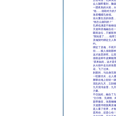
正在奇怪，孔师突
众人随即看到，脑
一团炙热的火焰，
“他……借助对方的
洛若曦瞳孔收缩。
浴火重生后的张悬
“他怎么做到的？”
孔师也满是不敢相
天道和灵魂融合在
眼前这位，只被斩
“我知道了……他用
灵魂契约绑定主人
约。
绑定了灵魂，不死
但……狠人借助那
这才故意拼死，让
借助这种牛皮癣能
“原来如此，这才是
从火焰中走出的张
花，飞了过来。
刹那间，与自身完
一眨眼功夫，众人
脚掌在地上轻轻一
混乱的九天，立刻
九天混沌金莲，九
力量。
不仅如此，融合了
“主仆情、兄弟情、
面带微笑，张悬喃
天道图书馆脱离灵
是人看了世界，才
是风动，还是心动