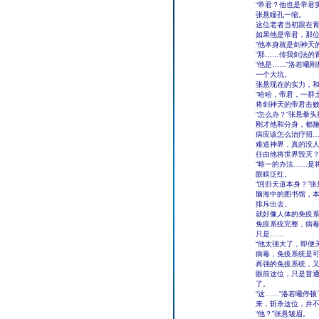
“帝君？他也是帝君
张悬瞳孔一缩。
这位老者当初跟在
如果他是帝君，那
“他本身就是剑神天
“那……传我剑法的
“他是……”洛若曦
一个大坑。
张悬现在的实力，
“哈哈，帝君，一群
将剑神天的帝君击
“怎么办？”张悬拳
刚才他和分身，都
病应该怎么治疗招
难道神界，真的没
任由他将世界毁灭
“唯一的办法……是
眼眶泛红。
“回归天道本身？”
脑海中的图书馆，
排斥出去。
就好像人体的免疫
免疫系统完整，病
只是……
“他太强大了，即便
病毒，免疫系统是
再强的免疫系统，
眼前这位，只是普
了。
“这……”洛若曦停
来，斩杀这位，并不
“他？”张悬皱眉。