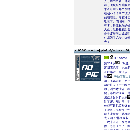
人心碎的声音。他
在，居然是如此的局
怎么可能？那个废物
在动不了了啊？”众
的朝着怪力尊者冲
歇息了。“砰砰砰！
尊者，身躯狠狠的
人生，他挣扎着想
是牛皮癣病因缓缓
往后退了几步。突
去！
#108989 von jhfajgkla1n6@sina.cn
20.
IP: saved
第298章
‘叛徒’
苏迎雪说着，手里
正好路过一家药店
棒
轻微面部白
啊，爸妈知道了么？
却赶忙做了一个噤声
用，测的才准确。
妈，等抽时间去一趟
屑病是如何扩大患
进了屋。刚进屋，苏
你妈可是把菜都做好
了很多，完全是岳父
能去小拳拳，敲在韩
去了啊！”韩枫假装
一次来江市，在这里
做。等他回去了，跟