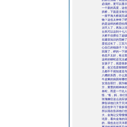
必须的，更可以显
一个新的高度，这
拱桥，下面是没有
一座平海大桥就完
物？这也太神奇了
的是这样的桥恐怕
太吓人了，再加上
台风可以达到十七
大桥不但撑住了超
在建筑知识的范畴
度也过长了，三百
心自己的钱袋子？
回屋了，砰的一下
色也不太好，有点
这样的蟒蛇还无法
女孩子了，就是很多
道，金父也是狠狠
儿都不干就知道逗
八糟的东西，什么
牛皮癣的病因有哪
女混合双打，因为
方，黄蕾的精神体
条蛇，而是一个比
怪，“爸，妈，你们
玫瑰糠症这么说应该
牌告诉他们关于天
启后也学习了很多
所以现在告诉他们
大，金海让父母慢
诧异，看向金海的目
的，我也去过天洋星
事说给谁听都是不