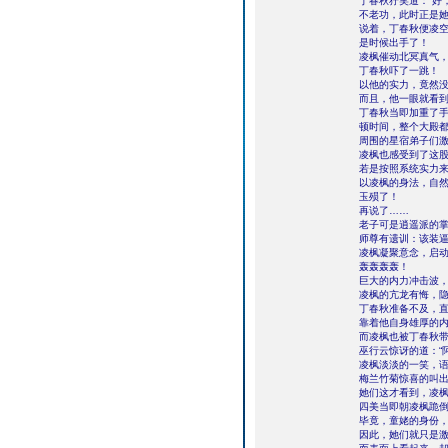
丁春秋狞笑道：“好
不老功，此时正是她
说着，丁春秋便凌
是时候出手了！
凌枫催动北冥真气
丁春秋吓了一跳！
以他的实力，竟然
而且，他一眼就看
丁春秋当即加重了
顿时间，整个大殿
周围的星宿弟子们激
凌枫也感受到了这
若是按照系统实力来
以凌枫的身法，自
玉殒了！
再说了……
老子可是逍遥派的
师尊有遗训：该装
凌枫凝聚意念，启
轰轰轰轰！
巨大的内力冲击波
凌枫的亢龙有悔，
丁春秋准备不及，
靠着他自身雄厚的
而凌枫也被丁春秋
巫行云惊讶的道：“
凌枫淡淡的一笑，语
梅兰竹菊惊喜的叫
她们这才看到，凌
四美当即朝凌枫跪
毕竟，童姥的身份
因此，她们就只是