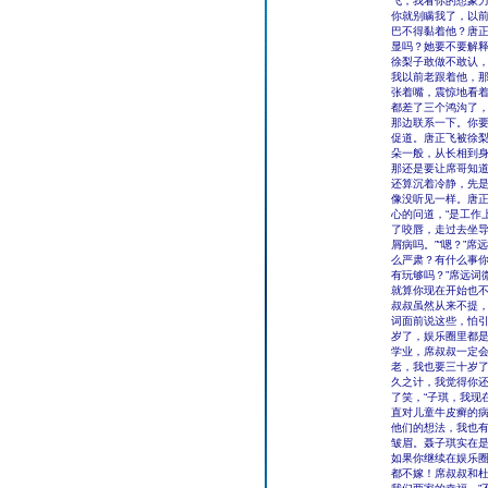
飞，我看你的想象力
你就别瞒我了，以前
巴不得黏着他？唐正
显吗？她要不要解
徐梨子敢做不敢认，
我以前老跟着他，那
张着嘴，震惊地看着
都差了三个鸿沟了，
那边联系一下。你要
促道。唐正飞被徐
朵一般，从长相到
那还是要让席哥知
还算沉着冷静，先
像没听见一样。唐正
心的问道，“是工作
了咬唇，走过去坐导
屑病吗。”“嗯？”
么严肃？有什么事你
有玩够吗？”席远词
就算你现在开始也
叔叔虽然从来不提，
词面前说这些，怕引
岁了，娱乐圈里都
学业，席叔叔一定会
老，我也要三十岁
久之计，我觉得你还
了笑，“子琪，我现
直对儿童牛皮癣的病
他们的想法，我也有
皱眉。聂子琪实在是
如果你继续在娱乐圈
都不嫁！席叔叔和