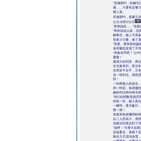
“灵魂契约，的确无
难……只要有足够力
狠人道。
灵魂契约，是建立
会造成哪些危害
“原来如此……”张
“和你说这么多，也
解释完，狠人不再
知多少力量，做了
“张悬，黑洞吞的越
洛若曦也发现了不
“准备动手吧！”心
轰隆！
最强大的剑意，再
生当复来归，死当
生死皆不在乎，又
这一招剑法，虽然
呼！
一剑将狠人的攻击
同一时刻，洛若曦
她的剑法和剑神天
“你们的招数是很厉
轻轻一笑，狠人再
一瞬间，遮天蔽日
噗！噗！
张悬和洛若曦同时
以二人的实力，竟
这家伙到底达到了
“放肆！”分身大步
远远看去，逼格十
炼化九天混沌金莲
一拳扬起，力量冲