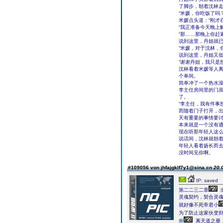
了脚步，朝着沈林
“米媛，你吃饭了吗
米媛点头道：“刚才
“我正准备今天晚上
“那……那晚上你赶
说到这里，丹姐就
“米媛，对于沈林，
说到这里，丹姐又低
“谢谢丹姐，我只是
沈林看着米媛等人
个单间。
简单冲了一个热水
李主任房间里的门
了。
“李主任，我有件事
而随着门子打开，出
天有重要的事情要讨
本来就是一个没有
现在听那年轻人这么
说话间，沈林就朝
年轻人看着扬长而
没时间见你啊。
#109056 von jhfajgklf7y1@sina.cn
20.
IP: saved
第二二三二章
灵魂契约，契合灵
就好像不死帝君小
为了防止这家伙变
癣
离天道之册