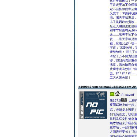
这件事情改动了一
玉肯定更加不会怪蓝
定不会怪你的牛皮癣
又变了：“约翰牛皮
情。张天宇知道后
儿子是西欧的贵族
是让人用担架把他
和季节转换有关系
来……张天宇这不
贵……张天宇就是
在，应该只是吓唬
宇道：“亲爱的张，
亲继续道：“我儿子
请您千万不要责怪他
婆，但我向您郑重保
满意，满的脑淤血
皮癣患者有效防止
去。砰！砰！砰…
二天火速关闭！
#109046 von heletaa3u3@163.com
20.
IP: saved
第197章
以茶
反而赵婉上前一步，
话，去饭桌上聊吧！”
邵飞的母亲，明明
找到这样女性都会
姨才想起来介绍苏迎
菜市场，一起打麻
方面进行要长！”“
因为在她介绍完苏