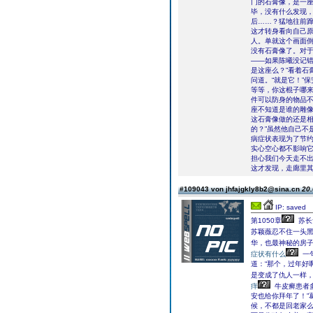
门的石膏像，是一
毕，没有什么发现
后……？猛地往前
这才转身看向自己
人。单就这个画面
没有石膏像了。对
——如果陈曦没记错
是这座么？”看着石
问道。“就是它！”
等等，你这棍子哪来
件可以防身的物品不
座不知道是谁的雕像
这石膏像做的还是相
的？”虽然他自己不
病症状表现为了节
实心空心都不影响它
担心我们今天走不出
这才发现，走廊里
#109043 von jhfajgkly8b2@sina.cn
20.
IP: saved
第1050章
苏长
苏颖薇忍不住一头
华，也最神秘的房子
症状有什么
一
道：“那个，过年好
是变成了仇人一样
痒
牛皮癣患者
安也给你拜年了！”
候，不都是回老家么