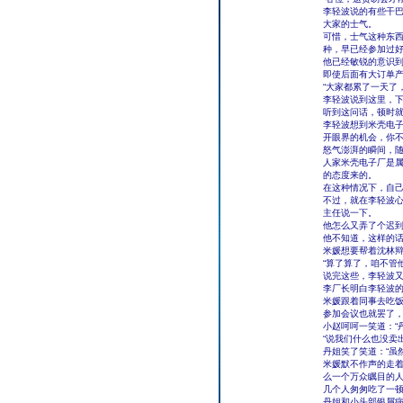
李轻波说的有些干
大家的士气。
可惜，士气这种东
种，早已经参加过
他已经敏锐的意识
即使后面有大订单
“大家都累了一天了
李轻波说到这里，下
听到这问话，顿时就
李轻波想到米壳电
开眼界的机会，你
怒气澎湃的瞬间，
人家米壳电子厂是
的态度来的。
在这种情况下，自
不过，就在李轻波
主任说一下。
他怎么又弄了个迟
他不知道，这样的
米媛想要帮着沈林
“算了算了，咱不管
说完这些，李轻波又
李厂长明白李轻波的
米媛跟着同事去吃饭
参加会议也就罢了，
小赵呵呵一笑道：“
“说我们什么也没卖
丹姐笑了笑道：“虽
米媛默不作声的走
么一个万众瞩目的
几个人匆匆吃了一
丹姐和小头部银屑