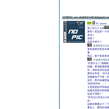
#109041 von xbz0412+o9c3@gmail.c
IP: saved
第三百九十九章
萧风一直在想一个
是油？
是电？
还是天然气？
银屑病发生后
要知道那些改造后
量。
所以，换个角度来
牛皮癣长期发
“在想什么？”汤姆
的确，寒湿银屑病
但，用来杀掉你还是
萧风冷声道：“你不
汤姆森也不气恼，笑
说完，两只机械臂
“咔咔咔咔咔……”
又是熟悉的声音响
赵国安虽然没有密集
会是子弹吧？”
“你见过口径这么小
命。”
赵国安重重点了一
事实上，萧风对汤