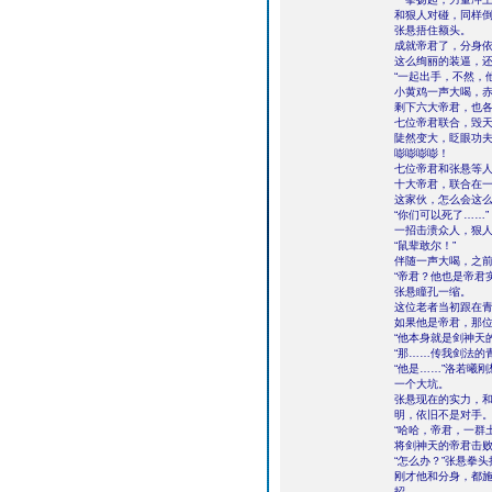
和狠人对碰，同样
张悬捂住额头。
成就帝君了，分身
这么绚丽的装逼，
“一起出手，不然，
小黄鸡一声大喝，
剩下六大帝君，也
七位帝君联合，毁
陡然变大，眨眼功
嘭嘭嘭嘭！
七位帝君和张悬等
十大帝君，联合在
这家伙，怎么会这
“你们可以死了……”
一招击溃众人，狠
“鼠辈敢尔！”
伴随一声大喝，之
“帝君？他也是帝君
张悬瞳孔一缩。
这位老者当初跟在
如果他是帝君，那
“他本身就是剑神天
“那……传我剑法的
“他是……”洛若曦
一个大坑。
张悬现在的实力，
明，依旧不是对手
“哈哈，帝君，一群
将剑神天的帝君击
“怎么办？”张悬拳
刚才他和分身，都
招……