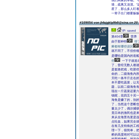
我们两家的幸福。”
墙，疏离又淡漠。“
星了，那么多人盯
一辈子出门都要躲躲
#109054 von jhfajgklp9b0@sina.cn
20.
IP: saved
第404章
营养
由于那种特
得
癣都有哪些误区
就不同了，不但价
是哪怕是国内的造
些
一下子就造
了，曾经无数人都
是套路把戏，吃那
命的，二级海鱼内
天吃一条半斤左右
本不爱吃蔬菜，让
题，以前二级海鱼
现在一斤蔬菜还要
钱呢，花四五十买
海鱼是赚了的，别
了，当然这个垄断
量太少了，偶尔捕
竟日本的渔民也是
来从全海景岛更是
点吐血，如果完全
在有几支特殊的工
理一下，很简单，
桥的高度绝对可以
的那些渔船，就连