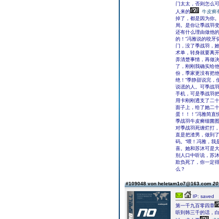
门太太，否则怎么
人来的
牛皮癣
掉了，都是因为你
局。是你让季战羽
还有什么理由做他
的！”冯雅说的咬牙
门，没了季战羽，
术单，转身就要离开
弄清楚事情，再做决
了，刚刚我确实给
份，季家更没有把
绝！”季静甜说完，
说谎的人。可季战
手机，可是季战羽把
用卡刚刚透支了二十
面子上，给了她二十
蛋！！！”冯雅简直
季战羽牛皮癣细菌
对季战羽死缠烂打
直是把渣男，做到
码。“喂！冯雅，我
喜。她和苏沐可是
别人口中听说，苏沐
欺负死了，你一定得
么？
#109048 von heletam1o7@163.com
20
IP: saved
第一千九百零四章
听到韩三千的话，白