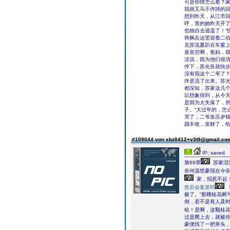
可是你猜怎么着？
我就又马不停蹄的回
想到昨天，从江市
呼，害的她昨天开
也独自去逍遥了！“
韩枫在这里迎着二伯
见苏流夏趴在车窗上
座皇宫啊，爸妈，我
没说，因为他们很清
停下，苏光良就快步
没有我这个二爷了？
痒是流了出来。苏
都深知，苏家这几
以想象得到，从今
是因为太失落了，
子。“大过年的，怎
哭了，二爷发压岁钱
园丰收，发财了，给
#109044 von xbz0412+v3t9@gmail.c
IP: saved
第69章
苏家泪
奈何温世豪现在今
家，招惹不起
愈后会复发吗
极了。“那棵桂花树
倒，若不是有人及时
哈！是啊，这颗桂
过是爬上去，就被你
豪便找了一把斧头，