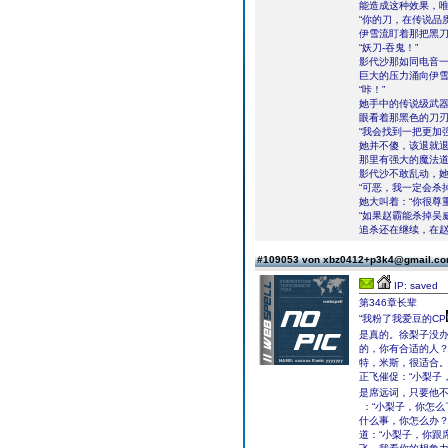
能造成这种效果，
“你的刀，在传说品
伊雪流盯着那把黑
“妖刀-吞鬼！”
影代沙那如同电音
巨大的压力涌向伊
“咔！”
她手中的传说级武
眼看着那黑色的刀
“我会找到一把更加
她并不傻，该退就
那里有强大的魔法
影代沙不敢乱动，
“可恶，我一定会杀
她大叫着：“你很尊
“如果赵霸能杀掉吴
追杀还在继续，在
#109053 von xbz0412+p3k4@gmail.c
IP: saved
第346章长辈
“我粉了我爱豆的CP
是真的。徐梨子没办
的，你有合适的人？
特，米斯，很适合。
正飞催促：“小梨子
是席远词，只要他不
：“小梨子，你怎
什么事，你怎么办？
道：“小梨子，你跟