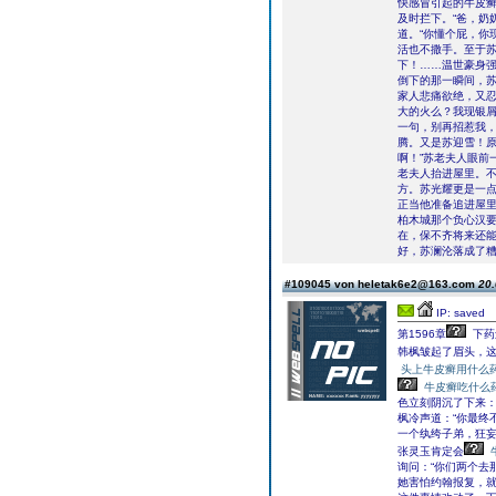
快感冒引起的牛皮癣
及时拦下。“爸，奶
道。“你懂个屁，你
活也不撒手。至于
下！……温世豪身
倒下的那一瞬间，
家人悲痛欲绝，又忍
大的火么？我现银
一句，别再招惹我，
腾。又是苏迎雪！原
啊！”苏老夫人眼前
老夫人抬进屋里。
方。苏光耀更是一
正当他准备追进屋里
柏木城那个负心汉要
在，保不齐将来还
好，苏澜沦落成了
#109045 von heletak6e2@163.com
20.
IP: saved
第1596章
下药
韩枫皱起了眉头，
头上牛皮癣用什么
牛皮癣吃什么
色立刻阴沉了下来：
枫冷声道：“你最终
一个纨绔子弟，狂
张灵玉肯定会
询问：“你们两个去
她害怕约翰报复，就