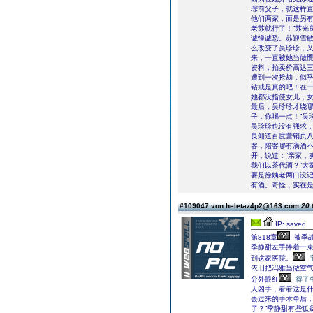
琮前父子，就这样
他们两家，而是另有
老苏就行了！”苏光
诚惶诚恐。苏迎雪
么改变了吴珍珍，
来，一直被她当做
资料，拍卖价高达
遭到一次抢劫，似
钻戒是真的吧！在
她都没指使女儿，
最后，吴珍珍才绕哪
子，你喝一点！”吴
吴珍珍也没有强求，
良知道百度营销页
客，陪客哪有滴酒
开，说道：“亲家，
我们以茶代酒？”大
要是徐姨老两口没
有酒。奇怪，实在
#109047 von heletaz4p2@163.com
20.
IP: saved
第818章
被季
季静甜左手捧着一
到这家医院。
依旧把冯雅当做空
分外眼红
得了
人凶手，看看这是什
丢过来的手术单后，
了？”季静甜有些狐