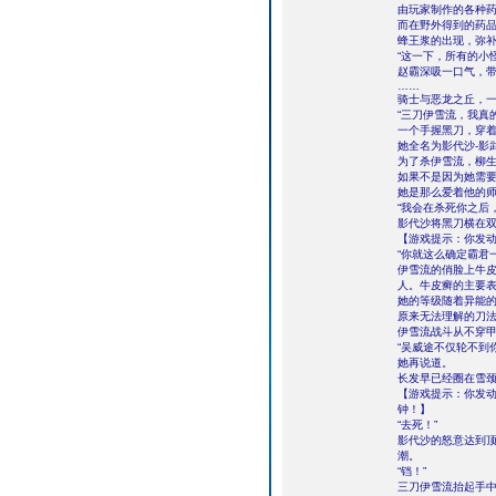
由玩家制作的各种
而在野外得到的药品
蜂王浆的出现，弥
“这一下，所有的小
赵霸深吸一口气，
……
骑士与恶龙之丘，
“三刀伊雪流，我真
一个手握黑刀，穿
她全名为影代沙-影武战
为了杀伊雪流，柳
如果不是因为她需
她是那么爱着他的
“我会在杀死你之后
影代沙将黑刀横在
【游戏提示：你发动
“你就这么确定霸君
伊雪流的俏脸上牛
人。牛皮癣的主要
她的等级随着异能的
原来无法理解的刀
伊雪流战斗从不穿
“吴威途不仅轮不到
她再说道。
长发早已经圈在雪
【游戏提示：你发动
钟！】
“去死！”
影代沙的怒意达到
潮。
“铛！”
三刀伊雪流抬起手