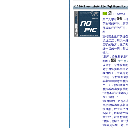
#109049 von xbz0412+g7q3@gmail.c
IP: saved
第二九零章
一
李园村的村民，震
那破破烂烂的厂房
料。
宣传安全生产的红
坑坑洼洼，晴天一
空旷的地方，立了
这一切的一切，都让
做大。
“胖婶，你这身衣服
的帽子
关节型
以至于几个牛皮癣
对于这些羡慕的目光
我这帽子，主要是为
“你们几个村里的老
看着洋洋得意的胖婶
个厂子？他到底能发
胖婶看着满脸羡慕的
“你也不看看沈老板
发工资的。”
“我这样的工资也不
虽然胖婶嘴里说着
很显然，对于自己
实际上，胖婶这个
六十块，就算村里
“胖婶，你在厂里负
“我就是装袋，对，