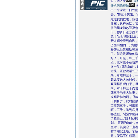
过，求人要
成
什么药物根治
出一个深吸一口气的
去。”韩三千笑道。“
此做我的奴隶，我
往东，这样的话，我
伙的麟龙和苏迎夏也
千，你算什么东西
弟！”白影愣过以后
帮人哪个看到自己
己面前如同一只蝼
释好已经算很给韩
了。就连进屋给他
好了，可是，韩三
骂，此时也不敢坑
微一笑:“既然如此
过头，正欲说话:“
来，看着韩三千，一
麟龙要送人的时候
夏同样目瞪口呆，
内。对于韩三千而言
韩三千当主人这事
皮癣最佳的药，只
千的身旁，此时的麟
望着韩三千，可眼前
啊，三千，这到底是
哪些信。“这都得感
了指自己:“我？这
划。”正因为如此，
里时，其实它一直
有了用武之地。“妈
起，便忍不住怒骂。