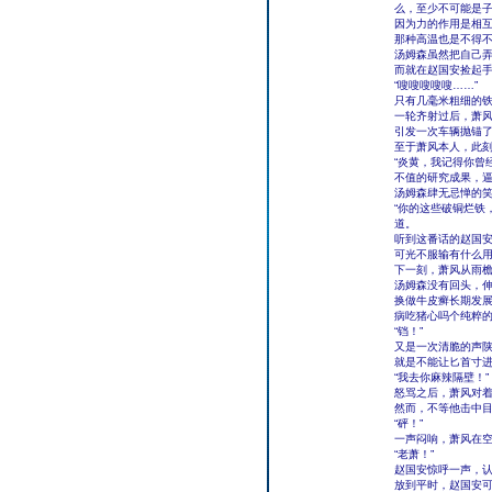
么，至少不可能是
因为力的作用是相
那种高温也是不得
汤姆森虽然把自己
而就在赵国安捡起
“嗖嗖嗖嗖嗖……”
只有几毫米粗细的
一轮齐射过后，萧
引发一次车辆抛锚
至于萧风本人，此
“炎黄，我记得你曾
不值的研究成果，逼
汤姆森肆无忌惮的
“你的这些破铜烂铁
道。
听到这番话的赵国
可光不服输有什么
下一刻，萧风从雨
汤姆森没有回头，
换做牛皮癣长期发
病吃猪心吗个纯粹
“铛！”
又是一次清脆的声
就是不能让匕首寸
“我去你麻辣隔壁！”
怒骂之后，萧风对
然而，不等他击中
“砰！”
一声闷响，萧风在
“老萧！”
赵国安惊呼一声，
放到平时，赵国安