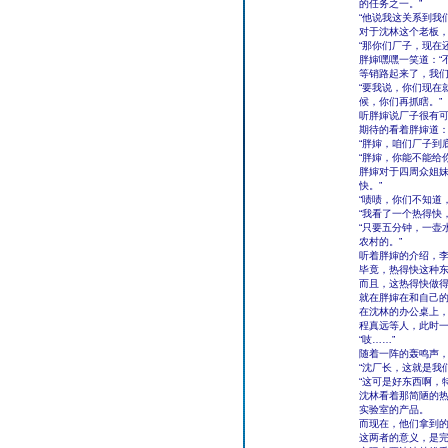
的任务之一。”
“他说我这关系到我
对于沈林这个老板
“那你们厂子，现在
胖婶嘿嘿一笑道：“
等销路起来了，我们
“要我说，你们现在
候，你们再抓瞎。”
听胖婶说厂子很有
期待的看着胖婶道：
“胖婶，咱们厂子到底
“胖婶，你能不能给
胖婶对于四周众姐妹
快。”
“啧啧，你们不知道
“我看了一个热得快
“只要五分钟，一壶
农村的。”
听着胖婶的介绍，
毕竟，热得快这种
而且，这热得快做
就在胖婶在和自己
在沈林的办公桌上
程真远等人，此时
“吱……”
随着一阵的轰鸣声
“沈厂长，这就是我
“这可是好东西啊，
沈林看着那简陋的
实验室的产品。
而现在，他们拿到
这两者的意义，是