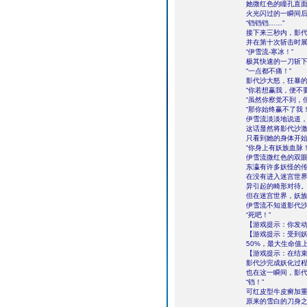
她微红色的瞳孔直
火光闪过的一瞬间
“铛铛铛……”
接下来三秒内，影
并在第十次斩击时
“伊雪流-寒冰！”
极其快速的一刀斩
“一点都不痛！”
影代沙大怒，狂暴
“你若想赢我，便不
“虽然你察觉不到，
“那你始终赢不了我！
伊雪流淡淡地说道，
这话显然将影代沙
只看到她的身体开
“你身上有妖族血脉！
伊雪流微红色的双
东瀛有许多妖怪的
在没有进入迷宫世
异引起的畸形对待
但在迷宫世界，妖
伊雪流不知道影代
“死吧！”
【游戏提示：你发动
【游戏提示：受到妖
50%，最大生命值
【游戏提示：在结束
影代沙完成妖化过
也在这一瞬间，影
“铛！”
可红皮型牛皮癣加
原来的雪白的刀身