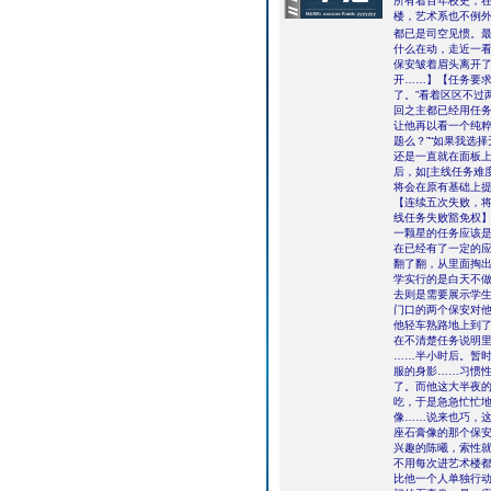
所有着百年校史，
楼，艺术系也不例
都已是司空见惯。
什么在动，走近一看
保安皱着眉头离开
开……】【任务要求
了。”看着区区不过
回之主都已经用任
让他再以看一个纯粹
题么？”“如果我选
还是一直就在面板上
后，如[主线任务难
将会在原有基础上
【连续五次失败，
线任务失败豁免权】
一颗星的任务应该
在已经有了一定的
翻了翻，从里面掏
学实行的是白天不
去则是需要展示学
门口的两个保安对
他轻车熟路地上到
在不清楚任务说明
……半小时后。暂
服的身影……习惯
了。而他这大半夜
吃，于是急急忙忙
像……说来也巧，
座石膏像的那个保
兴趣的陈曦，索性
不用每次进艺术楼
比他一个人单独行