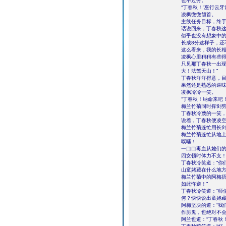
也不过分。
“丁春秋！”巫行云
凌枫微微颔首。
主线任务目标，终
话说回来，丁春秋
似乎也没有想象中
长成8分这样子，还
这么看来，我的长相
凌枫心里稍稍有些
只见那丁春秋一出现
大！法驾天山！”
丁春秋洋洋得意，
果然还是熟悉的逼
凌枫冷冷一笑。
“丁春秋！纳命来吧！
梅兰竹菊同时挥剑
丁春秋冷蔑的一笑，
说着，丁春秋便凌
梅兰竹菊连忙用长
梅兰竹菊连忙从地
噗嗤！
一口口毒血从她们
四女顿时体力不支
丁春秋冷笑道：“你
山童姥藏在什么地方
梅兰竹菊中的阿梅捂
如此忤逆！”
丁春秋冷笑道：“师
何？快快说出童姥藏
阿梅坚决的道：“我
作厉鬼，也绝对不会
阿兰也道：“丁春秋