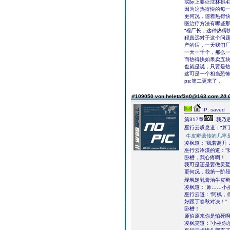
实际上要让沈林挑
因为这热得快的每
更何况，随着热得
医治疗方法有哪些
“程厂长，这种热得
程真远对于这个问题
产的话，一天我们厂
一天一千个，那么
而热得快如果卖五
也就是说，只要是
这可是一个相当恐
ps:第二更来了，
#109050 von heletaf3s0@163.com
20.
IP: saved
第317章
我乃
巫行云叹息道：“算
牛皮癣遗传的几率
凌枫道：“我若离开
巫行云冷漠的道：“
卧槽，我心疼啊！
我可是还是要做灵
更何况，我第一阶
现氢定乳膏治牛皮
凌枫道：“师……小
巫行云道：“阿枫，
好跟丁春秋对决！”
卧槽！
师伯原来你是怕死
凌枫笑道：“小巫你