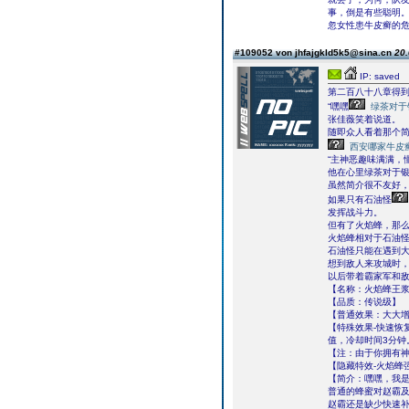
事，倒是有些聪明。
忽女性患牛皮癣的
#109052 von jhfajgkld5k5@sina.cn
20.
IP: saved
第二百八十八章得
“嘿嘿
绿茶对于
张佳薇笑着说道。
随即众人看着那个
西安哪家牛皮
“主神恶趣味满满，
他在心里绿茶对于
虽然简介很不友好
如果只有石油怪
发挥战斗力。
但有了火焰蜂，那
火焰蜂相对于石油
石油怪只能在遇到
想到敌人来攻城时
以后带着霸家军和
【名称：火焰蜂王
【品质：传说级】
【普通效果：大大
【特殊效果-快速恢
值，冷却时间3分钟
【注：由于你拥有神
【隐藏特效-火焰蜂
【简介：嘿嘿，我
普通的蜂蜜对赵霸及
赵霸还是缺少快速