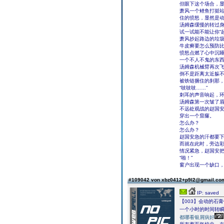
但眼下这个场合，
萧风一个鲤鱼打挺
住的愤怒，显然是
汤姆森缓慢的转过身
试一试能不能让你“起
萧风抄起路边的垃
牛皮癣要怎么预防
愤怒点燃了心中沉睡
一个不人不鬼的东西
汤姆森机械臂再次
倒不是距离太近躲
被铁链捆住的刹那
“吱吱吱……”
刺耳的声音响起，
汤姆森第一次皱了
不远处观战的赵国
穿出一个窟窿。
怎么办？
怎么办？
赵国安急的汗都要
而就在此时，旁边
情况紧急，赵国安
“啪！”
窗户出现一个缺口
#109042 von xbz0412+p9l2@gmail.c
IP: saved
【003】会动的石
一个小时的时间转
都哪看银屑病好