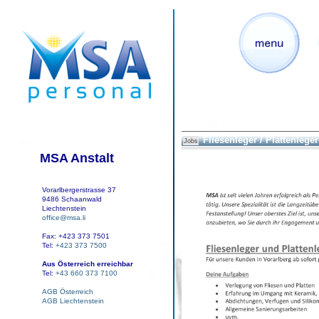
Fliesenleger / Plattenleger
Jobs
MSA Anstalt
Vorarlbergerstrasse 37
9486 Schaanwald
Liechtenstein
office@msa.li
Fax: +423 373 7501
Tel:
+423 373 7500
Aus Österreich erreichbar
Tel:
+43 660 373 7100
AGB Österreich
AGB Liechtenstein