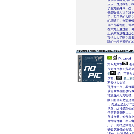
乐乐，这是我爸，我
了金海的身体一些
然能听懂人话？难
了，客厅里的人呢
的星球了，金雨涵
自己所看到的，远
在大海上度过的，
上从来就没有过这
市也太大了吧？顺
璃的一种半透明的
#109055 von heletav8o1@163.com
20.
IP: saved
第四九六章
有
作为这次参加贸易
酒
的，可是作
以前，
脸上有
不曾让人失望。
可是这一次，卖竹
以前做木器的改行
轻波感到无力吐槽
眼下的当务之急是
，而且还是王小二
毕竟，这可是跟他
还需要遛遛啊……
所以今天，他亲自
他觉得竹雕厂牛皮
厂子，同样是颗粒
被委以重任的毛毯
“各位，这贸易会才