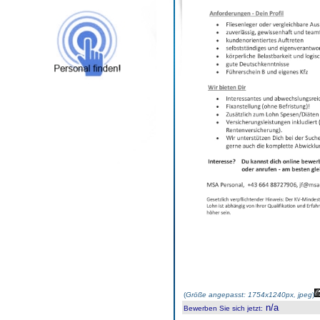
(
Größe angepasst: 1754x1240px, jpeg
)
n/a
Bewerben Sie sich jetzt
: