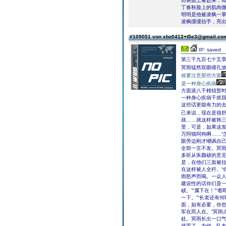
而表面上看起来，
丁春秋脸上的肌肉微
明明是他被凌枫一
凌枫缓缓抬手，亮出
#109051 von xbz0412+t5e3@gmail.c
IP: saved
第三千九百七十五
冥雨猛然双眼瞳孔
候要注意那些方面
是一种身心疾病
方面派八千精锐暂
一种身心疾病千抓我
这些话更能有力的
己来说，现在是很
就……就这样被韩
受，可是，如果这
万阿猫阿狗啊……“
眼旁边刚才嘲讽自
全部一言不发。冥
多听从朱颜硕的意
是，在他们三面被
在这样被人全歼。“
雨怒声而喝。一众人
建设性的话你们是一
硕。”“属下在！”“
一下。”“长老还有
面，如有必要，你也
军在而人在。”冥雨
处。冥雨长出一口
就罢了，为何，队友