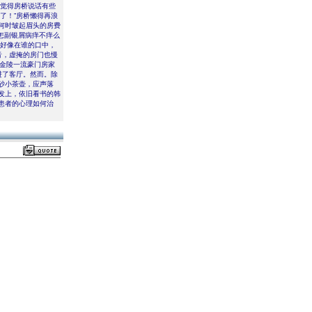
也觉得房桥说话有些
了！”房桥懒得再浪
何时皱起眉头的房费
怎副银屑病痒不痒么
实好像在谁的口中，
音，虚掩的房门也慢
是金陵一流豪门房家
进了客厅。然而。除
砂小茶壶，应声落
发上，依旧看书的韩
患者的心理如何治