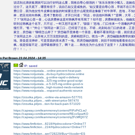
说话别点滴状银屑病可以治疗好吗这么重，我爸自尊心很强的！”张乐乐努努小嘴儿，连她
过分了。这天底下，哪里有侄子，说自己姑父是咸鱼的。“姑父要是自尊心强，早就不在江市
费口舌，因为他女性牛皮癣在做饭的时候要注意什么呢觉得这像极了对牛弹琴。忽地，不知
林，把目光转向韩枫，思考了数秒后，才开口问道：“同达，你说他叫韩枫？”“是啊，大哥，
了？”张同达心里一喜，心说房费林这是对韩枫早有耳闻了？却不想，房费林摇摇头，他确
听到过韩枫这个名字。只不过，一时又想不起来了。“咳咳！”忽地，门口传来一个清嗓的声
慢打开。“爸！”“外公！”张同达一家三口，已经迎了过去。不错，此刻站在门口的老者，正
家主，房岱融！“聊得怎么样了？”房岱融手里捧着一个茶壶，看都不看张同达一眼，就径直
了张同达之外，让所有人万万没想到的是。房桥刚想开口。咣当一声，房岱融随身携带的紫
地。茶壶是没摔碎，可是里面的茶水洒了一地。而房岱融的眼睛，则目不转睛地看着坐在沙
枫，很是惊疑不定，连呼吸都屏住了。啊？这……韩先生为什么坐在了这里？！儿童银屑病
疗！！：。：
n Pat Brown
23.04.2024 - 14:35
IP: saved
https://www.notjustala...-online-prevent-heat-pain
https://www.notjustala...ds-buy-hydrocodone-online
https://www.notjustala...g-online-rapid-x-delivery
https://www.notjustala...325-mg-online-good-script
https://www.notjustala...e-5-325-mg-online-good-rx
https://www.notjustala...high-trusted-meds-network
https://www.notjustala...-espanol-authentic-source
https://zrzutka.pl/pro...-online-via-amazon-527701
https://zrzutka.pl/pro...-with-street-price-587470
https://zrzutka.pl/pro...tion-for-back-pain-571020
https://capway.com/learnmoney/content/FIPzPtCLwJ
https://capway.com/learnmoney/content/REcoSparKO
https://capway.com/learnmoney/content/qZFcMfQ07Z
https://www.fimfiction...8218/Hydrocodone+Online77
https://www.fimfiction...224/Hydrocodone+Online777
https://www.fimfiction...ser/728229/Buy+Vicodin+ES