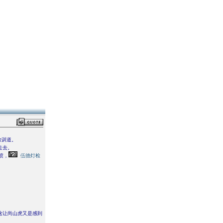
教训道。
走去。
愤，
伍德灯检
这让尚山虎又是感到