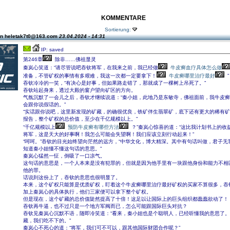
KOMMENTARE
Sortierung:
on heletak7t0@163.com
23.04.2024 - 14:31
IP: saved
第246章
除非……佛祖显灵
秦岚心笑道：“请尽管说吧吞钦将军，在我来之前，我已经做
牛皮癣血疗具体怎么做
准备，不管矿权的事情有多艰难，我这一次都一定要拿下！
牛皮癣哪里治疗最好
”
吞钦冷冷的一笑，“有决心是好事，但如果路走错了，那就成了一棵树上吊死了。”
吞钦站起身来，透过大殿的窗户望向矿区的方向。
气氛沉默了一会儿之后，吞钦才继续说道：“秦小姐，此地乃是东敏寺，佛祖面前，我牛皮
会跟你说假话的。”
“实话跟你说吧，这里新发现的矿藏，的确很优良，铁矿伴生翡翠矿，底下还有更大的稀有
报告，整个矿权的总价值，至少在千亿规模以上。”
“千亿规模以上
预防牛皮癣有哪些方法
？”秦岚心惊喜的道：“这比我计划书上的收
将军，这是天大的好事啊！我怎么可能会失望啊！我们应该立刻行动起来！”
“呵呵。”吞钦的目光始终望向茫然的远方，“中华文化，博大精深。其中有句话叫做，君子无
知道秦小姐懂不懂这句话的意思。”
秦岚心猛然一怔，倒吸了一口凉气。
这句话的意思是，一个人本来是没有犯罪的，但就是因为他手里有一块跟他身份和能力不相
他的罪。
话说到这份上了，吞钦的意思也很明显了。
本来，这个矿权只能算是优质矿权，盯着这个牛皮癣哪里治疗最好矿权的买家不算很多，吞
加上秦岚心的具体执行，他们三家便可以拿下整个矿权。
但是现在，这个矿藏的总价值陡然提高了十倍！这足以让国际上的巨头组织都蠢蠢欲动了！
吞钦再牛逼，也不过只是一个地方军阀而已，怎么可能跟国际巨头对抗？
吞钦见秦岚心沉默不语，随即冷笑道：“看来，秦小姐也是个聪明人，已经听懂我的意思了
藏，我们吃不下的。”
秦岚心不死心的道：“将军，我们可不可以，跟其他国际财团合作呢？”