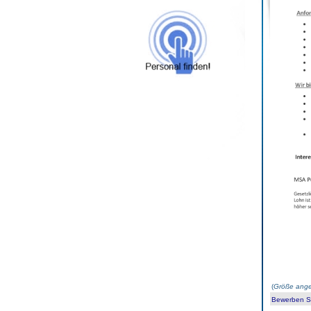
(
Größe ange
Bewerben Sie