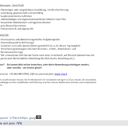
passt: 1754x1240px, jpeg
)
n/a
 sich jetzt
: