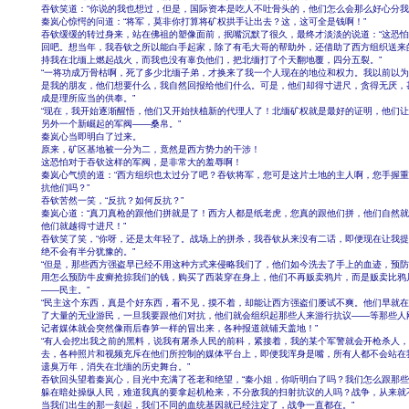
吞钦笑道：“你说的我也想过，但是，国际资本是吃人不吐骨头的，他们怎么会那么好心分我
秦岚心惊愕的问道：“将军，莫非你打算将矿权拱手让出去？这，这可全是钱啊！”
吞钦缓缓的转过身来，站在佛祖的塑像面前，抿嘴沉默了很久，最终才淡淡的说道：“这恐
回吧。想当年，我吞钦之所以能白手起家，除了有毛大哥的帮助外，还借助了西方组织送来
持我在北缅上燃起战火，而我也没有辜负他们，把北缅打了个天翻地覆，四分五裂。”
“一将功成万骨枯啊，死了多少北缅子弟，才换来了我一个人现在的地位和权力。我以前以
是我的朋友，他们想要什么，我自然回报给他们什么。可是，他们却得寸进尺，贪得无厌，
成是理所应当的供奉。”
“现在，我开始逐渐醒悟，他们又开始扶植新的代理人了！北缅矿权就是最好的证明，他们
另外一个新崛起的军阀――桑帛。”
秦岚心当即明白了过来。
原来，矿区基地被一分为二，竟然是西方势力的干涉！
这恐怕对于吞钦这样的军阀，是非常大的羞辱啊！
秦岚心气愤的道：“西方组织也太过分了吧？吞钦将军，您可是这片土地的主人啊，您手握
抗他们吗？”
吞钦苦然一笑，“反抗？如何反抗？”
秦岚心道：“真刀真枪的跟他们拼就是了！西方人都是纸老虎，您真的跟他们拼，他们自然
他们就越得寸进尺！”
吞钦笑了笑，“你呀，还是太年轻了。战场上的拼杀，我吞钦从来没有二话，即便现在让我
绝不会有半分犹豫的。”
“但是，那些西方强盗早已经不用这种方式来侵略我们了，他们如今洗去了手上的血迹，预
用怎么预防牛皮癣抢掠我们的钱，购买了西装穿在身上，他们不再贩卖鸦片，而是贩卖比鸦
――民主。”
“民主这个东西，真是个好东西，看不见，摸不着，却能让西方强盗们屡试不爽。他们早就
了大量的无业游民，一旦我要跟他们对抗，他们就会组织起那些人来游行抗议――等那些人
记者媒体就会突然像雨后春笋一样的冒出来，各种报道就铺天盖地！”
“有人会挖出我之前的黑料，说我有屠杀人民的前科，紧接着，我的某个军警就会开枪杀人
去，各种照片和视频充斥在他们所控制的媒体平台上，即便我浑身是嘴，所有人都不会站在
遗臭万年，消失在北缅的历史舞台。”
吞钦回头望着秦岚心，目光中充满了苍老和绝望，“秦小姐，你听明白了吗？我们怎么跟那
躲在暗处操纵人民，难道我真的要拿起机枪来，不分敌我的扫射抗议的人吗？战争，从来就
当我们出生的那一刻起，我们不同的血统基因就已经注定了，战争一直都在。”