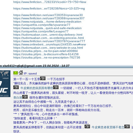
https://www.fimfiction...728233/Vicodin+75+750+Now
https://www.fimfiction...er/728238/Norco+10-325+mg
https://www.fimfiction.net/user/728353/vyvanese30
https://www.fimfiction.net/user/728369/vyvanese307
https://www.notjustala...-home-delivery-medication
https://uniquethis.com/profile/vyvanese77
https://www.notjustala...quick-and-safe-medication
https://uniquethis.com/profile/Lexapro77
https://tudomuaban.com...urrent-day-delivery-.html
https://tudomuaban.com...ss-ordering-process-.html
https://www.fimfiction.net/user/728378/Vyvanese777
https://www.onlinebett...orum/topic/244535.new#new
https://tudomuaban.com...ivery-website-in-usa.html
https://zrzutka.pl/pro...ne-for-pain-relief-400884
https://zrzutka.pl/pro...ls-discount-offers-614158
https://zrzutka.pl/pro...ne-no-prescription-762736
on xbz0412+q6q6@gmail.com
23.04.2024 - 14:37
IP: saved
第一千一百一十五章
一千万在招手
“捆结实点，齐光赫虽然缺牛皮癣的患病原因有哪些心眼，但也不是睁眼瞎。”萧风没好气地
牛皮癣的患病原因有哪些
一切就绪，一行人不快也不慢地朝着齐光赫等人的方向
尚山虎看了一眼萧风的表情，眉头紧锁，时不时咬一咬牙，让人一看便觉得他十分憋闷和气
查白斑
很符合遭到背叛的反应。
这让其不由得在心中感慨一句，九哥真是个妙人！
萧风表情到位，但心中却是满怀期待，仿佛已经看到了一千万在对自己招手。
然而，或许是乐极生悲，刚走出一百米，就听一阵枪响自前方出现。
“艹！”萧风怒骂一句，心中忽然多出一种不祥预感。
“加快速度，看看到底怎么回事！”
随着萧风一声令下，一行人脚步加快，朝着枪声来源进发。
萧风虽然被反绑着双手，但跑起来却是一点不比谁慢，
牛皮癣患者夜里睡不着怎
惊讶。