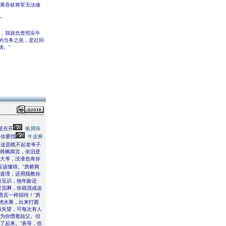
如果吞钦将军无法做
”
缅，我就负责照应牛
的当务之急，是赶回
情。”
是在开
银屑病
算你要找
牛皮癣
，这是瞧不起老爷子
。韩枫闻言，依旧是
老大爷，没准也有你
该懂得。”房桥两
的道理，还用我教你
般见识，他年龄还
没见啊，你就混成这
贵宾一样招待！”房
绝水果，出来打圆
再失望，可每次有人
因为你惯着姑父。但
了起来。“表哥，你