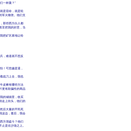
们一杯羹？”
怕就是宿命，就是轮
的军火物资。他们支
为，那些西方白人都
甚至把我的好意，当
让我把矿区基地让给
重兵，难道就不想反
就怕！可您越是退，
提着战刀上去，我也
防牛皮癣有哪些方法
片更有欺骗性的商品
在我的城镇里，收买
刚走上街头，他们的
，然后大量的平民死
我这边，最后，我会
些西方强盗斗？他们
不止是在沙场之上。