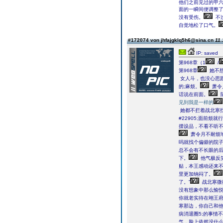
他们之前见过的甲
面的一瞬间便调整
没有受伤。
不
自觉地松了口气。
#172074 von jhfajgklq5h6@sina.cn
11.
IP: saved
第968章（1
/
第968章
她不
女人斗，也没心思
的;麻烦。
萧令
话说在前面。
见到我是一样的
她都不拦着战北寒找
#22905;面前烦就
摆设品，不看不听
萧令月不耐烦地
吗就找个偏僻的院
总不会有不长眼的
下。
他气极反
贴，本王感动还来不
里更加纳闷了。
了。”
战北寒微
没有想象中那么愉
你就老实待在翊王府
寒那边，你自己和他
病消退圈5;的事情
气，脸上依然没什