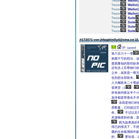
Trezor
Wallet
||
Trezor
Wallet
||
Trezor
Wallet
||
Trezor
Wallet
||
Trezor
Suite
Trezor
Suite
Trezor
Suite
Trezor
Suite
#172071 von jhfajgklm5y4@sina.cn
11
IP: saved
第六百六十一章
抱着不亏的想法，
楚易重创的那些妖
还包含上百尊独行
之外，就算是一尊完
也别想全部斩杀。
人大概斩杀二十尊
冒牌货（1
-
舒有效吗将近半个
发痒都是带着化不
这就是他们的
质数量，已经超过
命。
不过以后
本源物质的价值，
因为如果真的
得已的情况下，不
庸的生命银屑病年
的。
要知道，