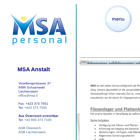
Fliesenleger / Plattenleger
Jobs
MSA Anstalt
Vorarlbergerstrasse 37
9486 Schaanwald
Liechtenstein
office@msa.li
Fax: +423 373 7501
Tel:
+423 373 7500
Aus Österreich erreichbar
Tel:
+43 660 373 7100
AGB Österreich
AGB Liechtenstein