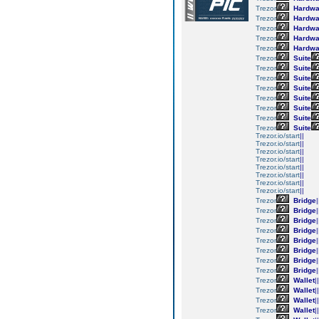
Trezor
Hardwa
Trezor
Hardwa
Trezor
Hardwa
Trezor
Hardwa
Trezor
Hardwa
Trezor
Suite
Trezor
Suite
Trezor
Suite
Trezor
Suite
Trezor
Suite
Trezor
Suite
Trezor
Suite
Trezor
Suite
Trezor.io/start
||
Trezor.io/start
||
Trezor.io/start
||
Trezor.io/start
||
Trezor.io/start
||
Trezor.io/start
||
Trezor.io/start
||
Trezor.io/start
||
Trezor
Bridge
|
Trezor
Bridge
|
Trezor
Bridge
|
Trezor
Bridge
|
Trezor
Bridge
|
Trezor
Bridge
|
Trezor
Bridge
|
Trezor
Bridge
|
Trezor
Wallet
||
Trezor
Wallet
||
Trezor
Wallet
||
Trezor
Wallet
||