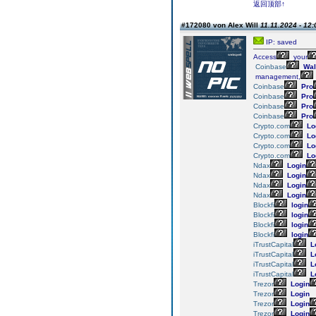
返回顶部↑
#172080 von Alex Will
11.11.2024 - 12:
IP: saved
Access
your
Coinbase
Wal
management,
Coinbase
Pro
Coinbase
Pro
Coinbase
Pro
Coinbase
Pro
Crypto.com
Lo
Crypto.com
Lo
Crypto.com
Lo
Crypto.com
Lo
Ndax
Login
Ndax
Login
Ndax
Login
Ndax
Login
Blockfi
login
Blockfi
login
Blockfi
login
Blockfi
login
iTrustCapital
L
iTrustCapital
L
iTrustCapital
L
iTrustCapital
L
Trezor
Login
Trezor
Login
Trezor
Login
Trezor
Login