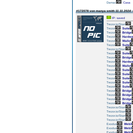
Damac
Casa
#172078 von manya smith
11.11.2024 -
IP: saved
Trezor.io/Start
Trezor
Suite
Trezor
Bridge
Trezor
Hardwa
Trezor
Wallet
Trezor
Suite
Trezor.io/Start
Trezor
Suite
Trezor
Bridge
Trezor
Hardwa
Trezor
Wallet
Trezor
Suite
Trezor
Suite
Trezor
Suite
Trezor
Suite
Trezor
Suite
Trezor
Bridge
Trezor
Bridge
Trezor
Bridge
Trezor
Bridge
Trezor.io/Start
Trezor.io/Start
Trezor.io/Start
Trezor.io/Start
Exodus
Web3
Exodus
Web3
Exodus
Web3