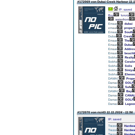
#172069 von Dubai Creek Harbour
11.1
IP: saved
Buy
luxury
waterfront
Emaar
dubai
emaar
propert
Emaar
South
Dubai
Creek
Emaar
The
Emaar
Dubai
Emaar
Addres
Emaar
beachf
Sobha
Realty
Sobha
Corali
Sobha
Solis
Sobha
Siniya
Sobha
Elwoo
DAMAC
Prope
Damac
GOLF
Damac
Safa
DAMAC
Bay
Damac
CANA
Damac
GOLF
Damac
Lagoo
#172070 von rici43
11.11.2024 - 11:56
IP: saved
Trezor
Hardwa
Trezor
Hardwa
Trezor
Hardwa