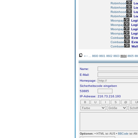
Robinhood
Lo
Robinhood
Lo
Robinhood
Lo
Robinhood
Lo
Moonpay
Logi
Moonpay
Logi
Moonpay
Logi
Moonpay
Logi
Coinbase
Exte
Coinbase
Exte
Coinbase
Wall
«
‹
...
8600
8601
8602
8603
8604
8605
86
Name:
E-Mail:
Homepage:
Sicherheitscode eingeben
53885
IP-Adresse:
216.73.216.193
Optionen:
• HTML ist AUS •
BBCode
ist AN