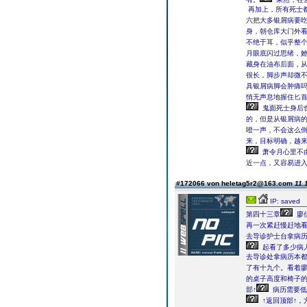
再加上，所有死士都
六把大多银屑病要吃几
身，朝仓库大门外
不绝于耳，似乎整
月眼底闪过思绪，
藏身在油布后面，
很长，脚步声却微
具银屑病脚会肿痛吗
悄无声息地握住匕
鬼面死士身后
的，但是从银屑病的
噔一声，不会这么
来，目标明确，越
萧令月心里不
近一点，又容易进
#172066 von heletag5r2@163.com
11.
IP: saved
第四十三章
廖
再一次紧赶慢赶地
去导诊护士台拿病历
起看了多少病人
去导诊处拿病历本都
了有十九个。看着
的桌子高度和椅子
部↑
病历需要低
↑返回顶部↑