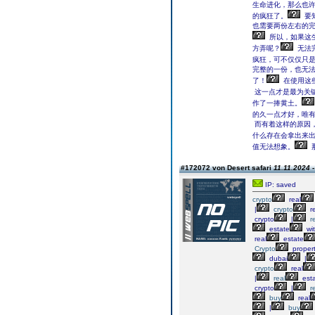
生命进化，那么也
的疯狂了。
要
也需要两份左右的完
所以，如果这
方弄呢？
无法
疯狂，可不仅仅只
完整的一份，也无
了！
在使用这
这一点才是最为关
作了一捧黄土。
的久一点才好，唯
而有着这样的原因
什么存在会拿出来
值无法想象。
#172072 von Desert safari
11.11.2024 -
IP: saved
crypto
real
|
crypto
re
crypto
|
r
estate
wi
real
estate
Crypto
proper
dubai
|
crypto
real
|
real
est
crypto
|
r
buy
real
|
buy