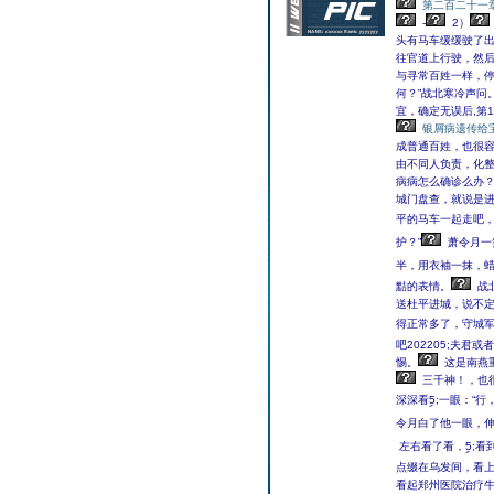
第二百二十一
-
2）
头有马车缓缓驶了出
往官道上行驶，然
与寻常百姓一样，停
何？”战北寒冷声问
宜，确定无误后,第1
银屑病遗传给
成普通百姓，也很
由不同人负责，化
病病怎么确诊么办？
城门盘查，就说是进
平的马车一起走吧，
护？”
萧令月一
半，用衣袖一抹，蜡
黠的表情。
战
送杜平进城，说不定
得正常多了，守城军
吧202205;夫君
惕。
这是南燕
三千神！，也
深深看ࣲ5;一眼：“
令月白了他一眼，伸
左右看了看，ࣲ5;
点缀在乌发间，看
看起郑州医院治疗牛