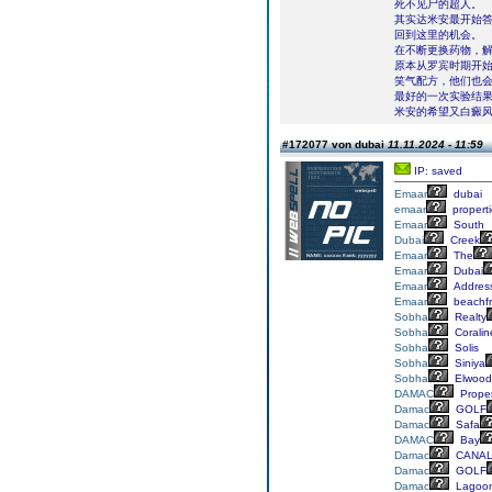
死不见尸的超人。
其实达米安最开始
回到这里的机会。
在不断更换药物，
原本从罗宾时期开始
笑气配方，他们也
最好的一次实验结
米安的希望又白癜
#172077 von dubai
11.11.2024 - 11:59
IP: saved
Emaar
dubai
emaar
propert
Emaar
South
Dubai
Creek
Emaar
The
Emaar
Dubai
Emaar
Addres
Emaar
beachfr
Sobha
Realty
Sobha
Coralin
Sobha
Solis
Sobha
Siniya
Sobha
Elwood
DAMAC
Proper
Damac
GOLF
Damac
Safa
DAMAC
Bay
Damac
CANA
Damac
GOLF
Damac
Lagoo