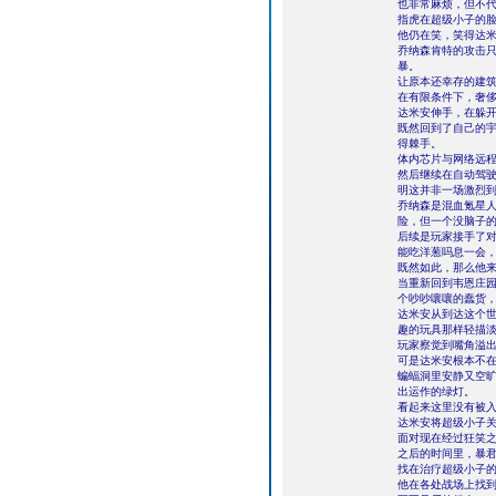
也非常麻烦，但不
指虎在超级小子的
他仍在笑，笑得达
乔纳森肯特的攻击
暴。
让原本还幸存的建
在有限条件下，奢
达米安伸手，在躲
既然回到了自己的
得棘手。
体内芯片与网络远
然后继续在自动驾
明这并非一场激烈
乔纳森是混血氪星
险，但一个没脑子
后续是玩家接手了
能吃洋葱吗息一会，
既然如此，那么他
当重新回到韦恩庄
个吵吵嚷嚷的蠢货
达米安从到达这个
趣的玩具那样轻描
玩家察觉到嘴角溢
可是达米安根本不
蝙蝠洞里安静又空
出运作的绿灯。
看起来这里没有被
达米安将超级小子
面对现在经过狂笑
之后的时间里，暴
找在治疗超级小子
他在各处战场上找