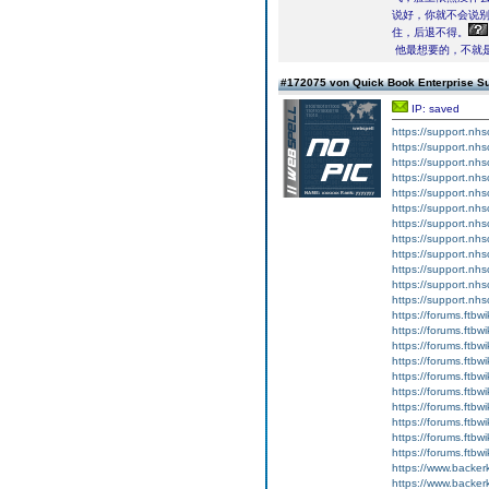
说好，你就不会说别
住，后退不得。
他最想要的，不就
#172075 von Quick Book Enterprise S
IP: saved
https://support.nh
https://support.nhs
https://support.nhs
https://support.nhs
https://support.nhs
https://support.nh
https://support.nh
https://support.nh
https://support.nhs
https://support.nhs
https://support.nhs
https://support.nh
https://forums.ftbw
https://forums.ftbw
https://forums.ftbw
https://forums.ftbw
https://forums.ftbwi
https://forums.ftbwi
https://forums.ftbwi
https://forums.ftbwi
https://forums.ftbwi
https://forums.ftbwi
https://www.backer
https://www.backer