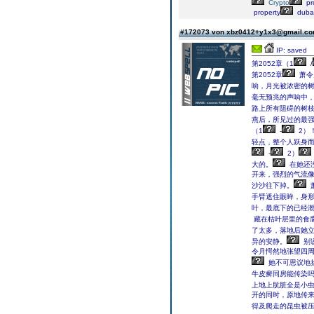
Crypto
pr
property
duba
#172073 von xbz0412+y1x3@gmail.c
IP: saved
第2052章（1
/
第2052章
萧令
响，月光被浓密的
毫无预兆的声响中
路上所有阻碍的树
燕后，所见过的最强
（1
-
2）
轻点，整个人跃身而
-
2）
大的。
在她还
开来，强烈的气流
沙沙往下掉。
手臂遮住眼眸，身
叶，最底下的已经潮
藏在枯叶层里的食
了太多，落地后她
异的安静。
别
令月愕然地张望四周
她不可思议地抬头
牛皮癣同房能传染吗重砸
上地上肮脏全是小
开的同时，原地传来
得及爬走的昆虫被