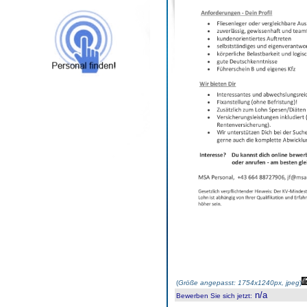
(
Größe angepasst: 1754x1240px, jpeg
)
n/a
Bewerben Sie sich jetzt
: