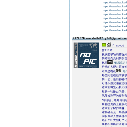
https://www.backer
https://www.backer
https://www.backer
https://www.backer
https://www.backer
https://www.backer
https://www.backer
https://www.backer
#172076 von xbz0412+y2r8@gmail.c
IP: saved
第111章
视线能够轻易捕捉
的搭档而受到的攻
氪星
银屑病进
给他的人现在正在
本来是有机
治
那些闪现在眼前的
的一切，最后都那
可他不愿沉溺在过
达米安将氪石长刀
那是一张惨白的脸
他那被割开的嘴角
“哈哈哈，哈哈哈哈
暴君提刀而上直接
达米安了解乔纳森
这的确会是一场苦
制服氪星人需要什
氪石？红太阳灯？
暴君不可能在明知