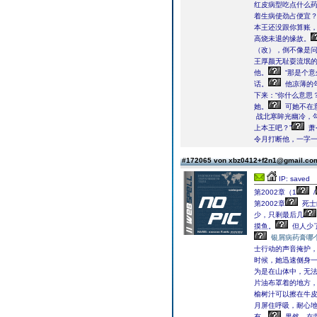
红皮病型吃点什么
着生病使劲占便宜
本王还没跟你算账，
高烧未退的缘故。
（改），倒不像是
王厚颜无耻耍流氓的
他。
“那是个意
话。
他凉薄的勾
下来：“你什么意思？
她。
可她不在
战北寒眸光幽冷，
上本王吧？”
萧
令月打断他，一字一
#172065 von xbz0412+f2n1@gmail.c
IP: saved
第2002章（1
/
第2002章
死士
少，只剩最后几
摸鱼。
但人少
银屑病药膏哪
士行动的声音掩护
时候，她迅速侧身
为是在山体中，无
片油布罩着的地方
榆树汁可以擦在牛
月屏住呼吸，耐心
有。
果然，在