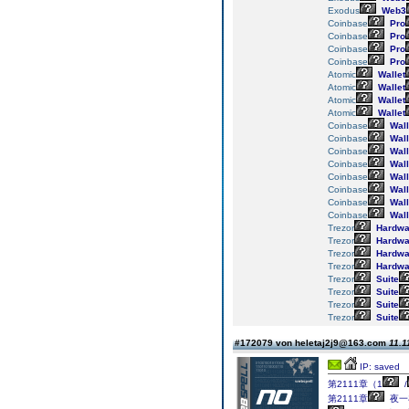
Exodus
Web3
Coinbase
Pro
Coinbase
Pro
Coinbase
Pro
Coinbase
Pro
Atomic
Wallet
Atomic
Wallet
Atomic
Wallet
Atomic
Wallet
Coinbase
Wall
Coinbase
Wall
Coinbase
Wall
Coinbase
Wall
Coinbase
Wall
Coinbase
Wall
Coinbase
Wall
Coinbase
Wall
Trezor
Hardwa
Trezor
Hardwa
Trezor
Hardwa
Trezor
Hardwa
Trezor
Suite
Trezor
Suite
Trezor
Suite
Trezor
Suite
#172079 von heletaj2j9@163.com
11.1
IP: saved
第2111章（1
/
第2111章
夜一