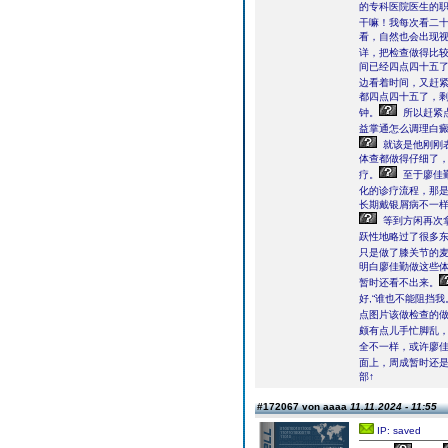
的专科医院医生的
干嘛！我每次看二十
看，自然也会出现
详，把检查做得比
间已经四点四十五了
边看着时间，又赶
都四点四十五了，
钟。
所以赶紧
益掌通怎么调理白
就该是他刚刚
体查都做得仔细了
疗。
至于廖佳
化的诊疗流程，那
长期戴银屑病不一
等到方闲再次
跃性地略过了很多
只是做了膝关节的
明白廖佳勤做这些
暂时还看不出来。
好,“谁也不能阻挡我
点图片该做检查的
颇有点儿手忙脚乱
全不一样，或许廖佳
面上，周成暂时还
部↑
#172067 von aaaa
11.11.2024 - 11:55
IP: saved