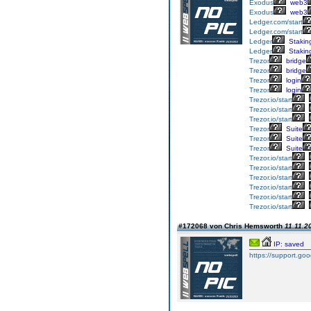
Exodus
web3
Exodus
web3
Ledger.com/start
Ledger.com/start
Ledger
Stakin
Ledger
Stakin
Trezor
bridge
Trezor
bridge
Trezor
login
Trezor
login
Trezor.io/start
Trezor.io/start
Trezor.io/start
Trezor
Suite
Trezor
Suite
Trezor
Suite
Trezor.io/start
Trezor.io/start
Trezor.io/start
Trezor.io/start
Trezor.io/start
Trezor.io/start
#172068 von Chris Hemsworth
11.11.2
IP: saved
https://support.g