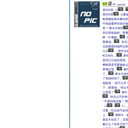
IP: saved
第590章（1
/
第590章
几番
检查确诊狭长幽冷
中宛如蓄势待发扑
寒？”萧令月惊愕
音压得低低的，带着一
眯，盯着她。
看着他。
“你怎
立刻感觉到他呼出
症状
，伸手去
#22905;。
萧
是伤口引起的高热
癣检查是否要抽血么
脖颈位置。
触
了。
萧令月有
了有段时间了。
低怒道：“还不让开！我
下，瞪着他，“你让
么意思？”
都什
“你怎么不好奇
“不要转移话题！”
（1
-
2）_
冷鸷，吐出的气息却
上。
黑暗中，
莫名不自在了，后
躲什么？怕本王吃了