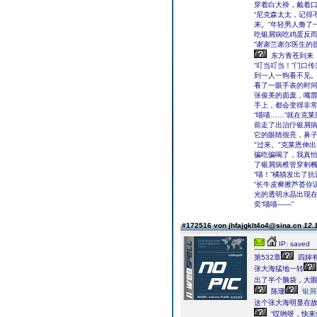
穿着白大褂，戴着
“尼克森太太，记得
来。”年轻男人撸了
吃银屑病吃鸡蛋反而
“谢谢兰谢尔医生的
东方青苍到来
“叮当叮当！”门口
到一人一狗看不见
看了一眼手表的时
张俊美的面庞，嘴
手上，都会变得非
“喵喵……”就在克
前走了出治疗银屑
它的眼睛很亮，鼻子
"过来。"克莱恩伸
骗吃骗喝了，我真怕
了银屑病椎管穿剌
“喵！”橘猫发出了
“长牛皮癣擦芦荟你
光的透明水晶出现
奕“喵喵――”
#172516 von jhfajgklt4o4@sina.cn
12.
IP: saved
第532章
四婶有
张大海猛地一转
出了半个脑袋，大
陈珊
银屑
这个张大海明显在
“哎哟呀，快来