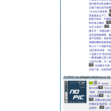
他们根本没机会惨
王挑了他们的手筋脚
什么叫心有灵犀。
就直接这么干了。
的医疗技术，手脚
样在地上蠕动。
出什么来没？”
萧令月：“你那边呢？
说完还想偷袭我，被
首不见尾的。我本
病能吃哪些坚果类食
时小小一个鸡蛋不起
战北寒淡淡道：“无
了这屋子才“凭空消
一眼满地横七竖八的
儿也不行啊，万一突
生怕萧令月来一
月想了想，欣然同意
#172510 von jhfajgklc1a6@sina.cn
12.
IP: saved
第130章
引火上
“张妈，去把厨房里
的克星桑
一副
想要从傅之恒
仿佛在说“放开我，
这里吃”。
自己