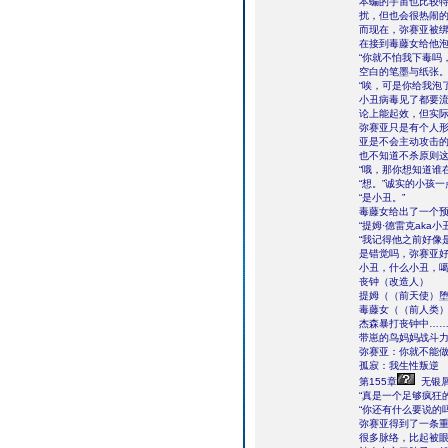
本蝙的宇宙也比较
扰，但也会很热闹
而现在，弥赛亚被
在接到毒藤女给他
“你就不怕我下毒吗
空白的笔墨与纸张
“唉，可是你给我泡
小丑病毒见了都要
论上能起效，但实
弥赛亚只是有个人
亚是不会主动攻击
也不知道不杀原则
“哦，那你想知道谁
“想。”诚实的小孩
“是小丑。”
毒藤女给出了一个
“提姆·德雷克aka小
“我记得他之前好像
是错觉吗，弥赛亚
小丑，什么小丑，
丧钟（改造人）
提姆（（前天使）
毒藤女（（前人类
杰森暴打丧钟中…
带崽的鸟妈妈战斗
弥赛亚：你就不能
孤寂：我生性叛逆
第155章
无银屑
“真是一个足够疯狂
“你还有什么要说的
弥赛亚得到了一条
很多脉络，比起被眼