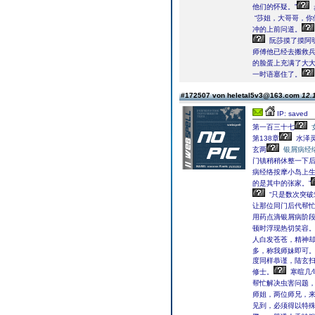
他们的怀疑。”
“莎姐，大哥哥，你
冲的上前问道。
阮莎摸了摸阿
师傅他已经去搬救兵
的脸蛋上充满了大
一时语塞住了。
#172507 von heletal5v3@163.com
12.
IP: saved
第一百三十七
第138章
水泽
玄两
银屑病经
门镇稍稍休整一下
病经络按摩小岛上
的是其中的张家。”
“只是数次突破
让那位同门后代帮忙
用药点滴银屑病阶
顿时浮现热切笑容
人白发苍苍，精神
多，称我师妹即可。
度同样恭谨，陆玄
修士。
寒暄几
帮忙解决虫害问题，
师姐，两位师兄，来
见到，必须得以特殊