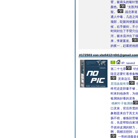
臂，被肩头的银针
颜色。
“太医
疑。”
战北寒道
通人中毒，几息之间
颈部，眨眼间便蔓
候，右手握剑，不
时间封住了手臂穴
河，被水流冲出了
来，李家案发。
的夜一，赶紧把他
#172503 von xbz0412+t3t1@gmail.co
IP: saved
第二十七章
钓
陆玄还要忙着准备
灵泉边沿。
层混血能有资
终究还是胆量不够
时来到他身旁，为
银屑病好看的灵鱼，
桃树叶子银屑病
口灵泉，背后所需
象都是来自于其丈
肠不错，修炼刻苦
在，先是帮助自家
手抓掉皮屑的财力
啊，我都没想到，以
一旁的清瘦老