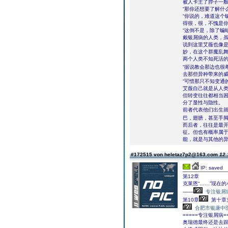
被人卡主了脖子一
“那你还想要了解什
“你说的，难道这个
得很，很，不愧是
“这倒不是，除了蝙
戴银屑病的人类，虽
说到这里艾薇也像
妙，在这个群魔乱
两个人类不知死活
“据说教会那边也很
去那些异种带来的威
“可惜那只不知变通
艾薇自己就是从人
但转变往往都相当
分了显性与隐性。
前者代表他们出生
巴，翅膀，甚至手脚异
而后者，往往是最
征。但也有概率属
能，就是与其他的
#172515 von heletaz7p2@163.com
12.
IP: saved
第12章
克莱恩“……”现在
-------
专注银屑
第10章
第十章
合肥市银康中
=====专注银屑病==
奥瑞德最终还是去