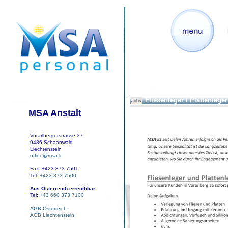
Fliesenleger / Plattenleger
Jobs
MSA Anstalt
Vorarlbergerstrasse 37
9486 Schaanwald
Liechtenstein
office@msa.li
Fax: +423 373 7501
Tel:
+423 373 7500
Aus Österreich erreichbar
Tel:
+43 660 373 7100
AGB Österreich
AGB Liechtenstein