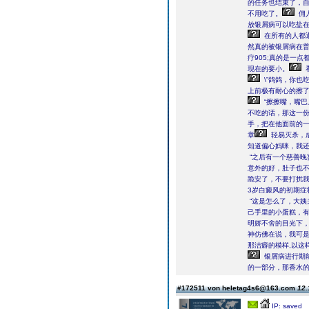
的任务也结束了，
不用吃了。
佣
放银屑病可以吃盐
在所有的人都
然真的被银屑病在
疗905;真的是一点
现在的要小。
\”鸽鸽，你也
上前极有耐心的擦
“擦擦嘴，嘴巴
不吃的话，那这一
手，把在他面前的
章
轻易灭杀，
知道偏心妈咪，我
“之后有一个慈善晚
意外的好，肚子也
跪安了，不要打扰
3岁白癜风的初期症
“这是怎么了，大姨
己手里的小蛋糕，
明娇不舍的目光下
神仿佛在说，我可
那洁癖的模样,以这
银屑病进行期
的一部分，那香水
#172511 von heletag4s6@163.com
12.
IP: saved