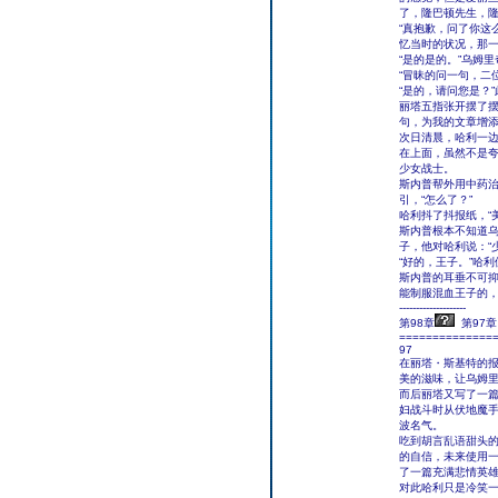
了，隆巴顿先生，隆
“真抱歉，问了你这
忆当时的状况，那一
“是的是的。”乌姆
“冒昧的问一句，二
“是的，请问您是？
丽塔五指张开摆了摆
句，为我的文章增添
次日清晨，哈利一
在上面，虽然不是
少女战士。
斯内普帮外用中药
引，“怎么了？”
哈利抖了抖报纸，“
斯内普根本不知道乌
子，他对哈利说：“
“好的，王子。”哈
斯内普的耳垂不可
能制服混血王子的
--------------------
第98章
第97章
==============
97
在丽塔・斯基特的
美的滋味，让乌姆
而后丽塔又写了一
妇战斗时从伏地魔
波名气。
吃到胡言乱语甜头的
的自信，未来使用
了一篇充满悲情英
对此哈利只是冷笑