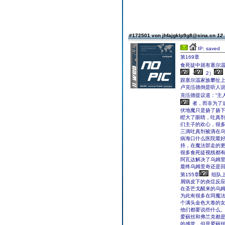
#172501 von jhfajgklp9g8@sina.cn
12.
IP: saved
第169章
食死徒中就有塞尔
-
2）
跟塞尔温家族攀扯
卢克伍德倒是听人
克伍德提议道：“主
者，而非为了逃
伏地魔只是扬了扬
瞪大了眼睛，吐真
们主子的欢心，很
三滴吐真剂被滴在
病海口什么医院最
持，在魔法部走的
很多食死徒视线都
阿瓦达解决了乌姆
最终乌姆里奇还是回
第155章
组队上
屑病皮下的炎症反
在圣芒戈醒来的乌
为此有很多在同魔
个满头金色大卷的
他们都要说些什么
爱丽丝和弗兰克都
的感觉，但是爱丽丝