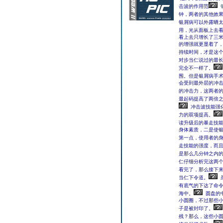
击波的作用范
钟，两者的其他效果
银屑病可以外露晒
用，光从面板上去看，
看上去只增长了三
的增强就更显着了
持续时间，才是这个
对步当仁说过的最
完全不一样了。
围。但是银屑病手术
会受到最外层的冲
的冲击力，这两者的
最起码提高了两倍之
冲击波技能强
力的双项提高。
读升级后的暴走技能
身体素质，二是使
第一点，使用者的身
走技能的强度，而且
是那么几分钟之内的
仁仔细分析完这两
看完了，那么接下来
当仁下令道。
有底气的下达了命
海中。
圆盘的
小圆圈，不过那些
子是被封印了。
残？那么，这些小圆