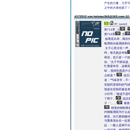
产生的力量，几乎
之中的大佬也错了
#172512 von heletac3k5@163.com
12.
IP: saved
第714章（1
/
第714章
岂
如果是从前，顾念
银屑病头银屑病和白
太子心里冷笑一声
吗，每天跑步对银
再深，也只是一个
你。”太子平静说道
忙着谢本宫，这碗安
味’，指得到底是什么
么味道？”
战北
道：“气味异常，不
安胎药里闻到的气味
他是在安胎药被送来
小问号：“难道不是吗
了两个。
战北
子：“......”
菊青：
精美的铜制香
内都银屑病为什么
察觉，但只要稍微
与熏香混合在一起
起，一般人是闻不出
一送过来，他就闻到