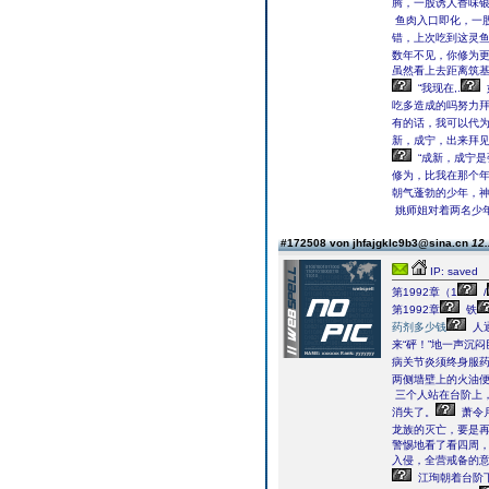
腾，一股诱人香味
鱼肉入口即化，一
错，上次吃到这灵鱼
数年不见，你修为更
虽然看上去距离筑基
“我现在,.
吃多造成的吗努力拜
有的话，我可以代为
新，成宁，出来拜见
“成新，成宁
修为，比我在那个年
朝气蓬勃的少年，
姚师姐对着两名少
#172508 von jhfajgklc9b3@sina.cn
12.
IP: saved
第1992章（1
/
第1992章
铁
药剂多少钱
人
来“砰！”地一声沉
病关节炎须终身服
两侧墙壁上的火油
三个人站在台阶上
消失了。
萧令
龙族的灭亡，要是再
警惕地看了看四周，
入侵，全营戒备的意
江珣朝着台阶下