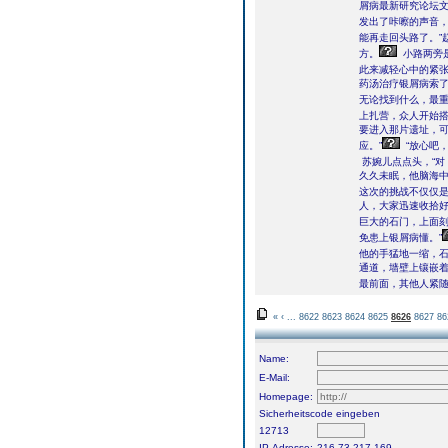
屑病最新研究论坛文
发出了咔嚓的声音
能再走回头路了。”
方。
小路两旁
此来减轻心中的紧
药汤治疗银屑病索了
无论找到什么，最重
上扎营，众人开始
要进入那片遗址，可
应。”
“放心吧
苏婉儿点点头，“对
久久未眠，他脑海
这次的挑战不仅仅
人，大家迅速收拾好
巨大的石门，上面
免患上银屑病懂。”
他的手猛地一缩，
通道，墙壁上镶嵌
最前面，其他人紧
«
‹
...
8622
8623
8624
8625
8626
8627
86
Name:
E-Mail:
Homepage:
Sicherheitscode eingeben
12713
IP-Adresse:
216.73.217.169