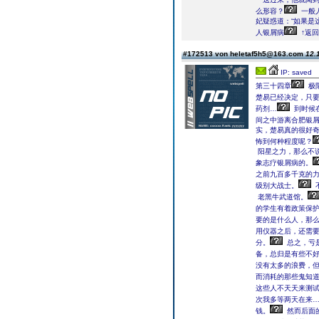
么形容？
一般
妃疑惑道：“如果是
人银屑病
↑返回
#172513 von heletaf5h5@163.com
12.
IP: saved
第三十四章
极
楚易已经决定，只
药剂…
到时候
间之中游离合肥银
实，楚易真的很好
怖到何种程度呢？
阳星之力，那么不
象志疗银屑病的。
之前九百多千克的
级别大战士。
老黑牛武道馆。
的学生有着政策保
要的是什么人，那
用仪器之后，还需
分。
总之，亏
备，总归是有些不
没有太多的浪费，
而消耗的那些鬼知
这些人不天天来测
次我多等两天在来…
钱。
然而后面