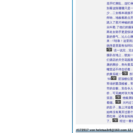
花手忙脚乱，连忙伸
别看这陈珊珊只是
少，二女根本就接
炸响，地板都差点
踏入了那片神秘的
尖叫着,了他们的服
两名女助手更是惊
新的香气，沁人心
来：\”哇靠！这里
病痒是里面有虫吗51
话一说完，完
接趴在地上，犹如
们酒店的天空花园美
康的脚步，奔向黄
嘴里还不停念叨着
的黄瓜呢！”
所
50
层顶楼位置
常绿的繁茂植被，
市的全貌，实在令
价，可见她对张大
笑容。
他银屑
着烟。
大约过
的肚子，脸上洋溢
始终没有离开过那
西红柿，还有金灿
了。
经过一番
#172517 von heletaa3r8@163.com
12.