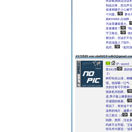
闲置银屑病边治边
和战北寒，想无声
或者稍微不小心被
个问题。
萧令
病#20986;点
为这里嫌疑最大。
里查哪里？
“
守卫靠近。
他
锁住的，但这拦不住
声息地落入了院中
低些。
↑返回顶
#172520 von xbz0412+z4k3@gmail.c
IP: saved
第181章
新的
2）
林轩站在山顶，俯
现。他深吸一口气
次的任务可不简单。
很多机关陷阱。”
进,男子脸上燃着热
开谜团的线索。”
再说了，有你这个‘
这样的地方，越要小
任三把火（1
-
陷阱。然而，没走
吗来不太牢固。”王
转头对大家说：“这