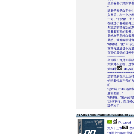
然后看着小姑娘拿着
*
满脑子都是白毛先
入座后，在一个小卷
一句，“干奶酪、土
在经过小卷毛的再
希望加菲猫喜欢的
我看着面前的套餐
竟然出乎意料白癜
果然，尴尬能增进
“咯咯哒。”把148以
就算再尴尬也不用
在我们震惊的目光中
--------------------
变鸡啦！这是加菲
大家对不起呀，这章
第53章
day53
==============
加菲猫躺在床上正
他朝着传出声音的方
的。”
“想吃吗？”加菲猫
度利面的。”
“咯咯哒。”窗外的
“鸡也不行，而且模
舔干净了。
#172505 von jhfajgklz4k0@sina.cn
12.
IP: saved
第八十三章
契
“这两个技能的升级