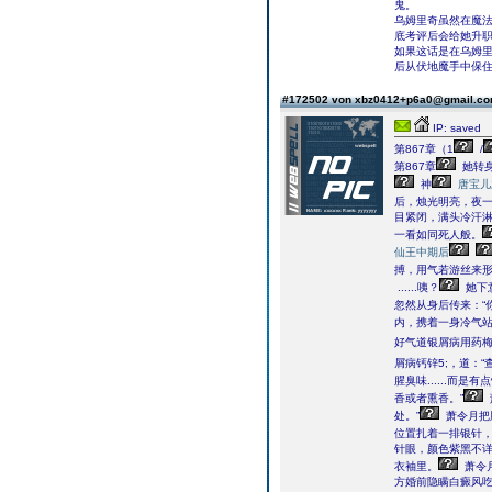
鬼。
乌姆里奇虽然在魔
底考评后会给她升
如果这话是在乌姆
后从伏地魔手中保
#172502 von xbz0412+p6a0@gmail.c
IP: saved
第867章（1
/
第867章
她转
神
唐宝儿
后，烛光明亮，夜
目紧闭，满头冷汗
一看如同死人般。
仙王中期后
搏，用气若游丝来
......咦？
她下
忽然从身后传来：“
内，携着一身冷气站
好气道银屑病用药梅
屑病钙锌5;，道：“
腥臭味......而是
香或者熏香。”
处。”
萧令月把
位置扎着一排银针
针眼，颜色紫黑不
衣袖里。
萧令月
方婚前隐瞒白癜风