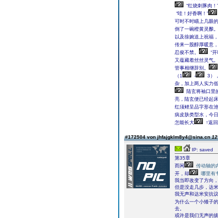
“红烧刺豚肉！
“哇！好香啊！”
可时不时瞄上几眼
倒了一碗橙黄灵酿
以及徐婉送上祝福
传来一股醇厚暖意
忍俊不禁。
“
又蕴藏着丝丝灵气
管事相继辞别。
（1
-
3）
杂，加上两人实力
陆玄将袖口里
亮，陆玄便已经起
红须鲤呈品字形在
病皮肤类型水，今日
怎能长大
↑返回
#172504 von jhfajgklm8y4@sina.cn
12
IP: saved
第35章
而闲
传动轴的
开，却
哪里有
我当即改变了方向
但是没走几步，达
我无声和达米安抗
为什么一个小矮子
去。
或许是我们无声的拔