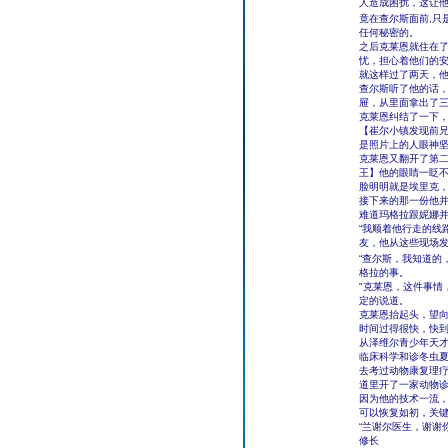
人造成困扰，这让
竟在查尔斯面前,只
任何秘密的。
之后克莱恩就住在
忧，担心着他们的
就这样过了两天，
查尔斯听了他的话，
屉，从里面拿出了
克莱恩纠结了一下
【崔尔小镇发现前兄
是照片上的人眼神
克莱恩又翻开了第
王】他的眼睛一眨
脸明明就是埃里克
接下来的那一份他
难道玛格拉跟妮娜
“我顺着他行走的线
友，他从这些现场
“查尔斯，我知道的
格拉的事。
"克莱恩，这件事情
定的说道。
克莱恩抬起头，望
时间过得很快，快
从泽维尔青少年天才
临床科学和诊冬虫夏
去考过动物康复理
道里开了一家动物
因为他的技术一流
可以恢复如初，关
“兰谢尔医生，谢谢
修长