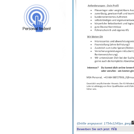
(
Größe angepasst: 1754x1240px, jpeg
)
n/a
Bewerben Sie sich jetzt
: