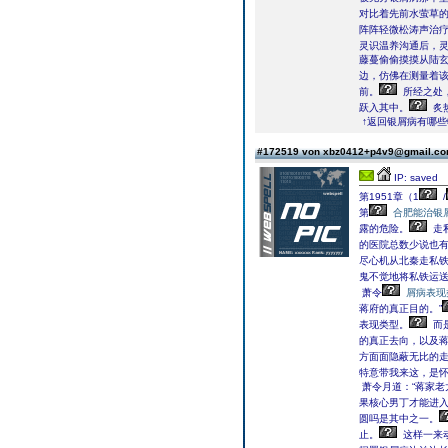
对比着先前水萤草
阵阵轻微松涛声治
灵识温养沟通后，
藤蔓偷偷摸摸从陆
边，仿佛在测量着
前。
所经之处
跃入其中。
炙
↑返回银屑病有哪些
#172519 von xbz0412+p4v9@gmail.c
IP: saved
第1951章（1
/
第
合肥能治银
露的危险。
走
的医院总数少说也
尽心机从北秦走私
鬼不觉地将私铁运
萧令
屑病表现
蒋府的真正目的。”
表现类型。
而
的真正去向，以及蒋
方面面隐蔽无比的
特意带我来这，是怀
萧令月道：“蒋家老
果核心男丁才能进入
圆吗是其中之一。
止。
这样一来