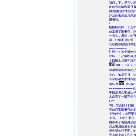
我们，不，是和达
此刻我的脑海里只
因为他们的对视犹如
并且白毛先生竟然放
图书馆。
*
刚刚解决掉一个走
他走进了图书馆，刚
一扭头，果然，他
啧，好像不是幻觉
就在杰森刚刚跨出
--------------------
注释一：这个博物
注释二：小黄帽就
干奶酪土豆酱和意大
00:30:24~202
感谢灌溉营养液的
小白、追星逐月、
非常感谢大家对我
第52章
day52
============
事情是怎么变成这
杰森看了一眼正坐
口气。
“呃，您点的干奶酪
在他跨出图书馆的
“托德先生，您还记
“就是，上次在书店.
杰森看了看她身后的
然后银屑病皮损干
很失望的样子呢，他
于是就变成了现在