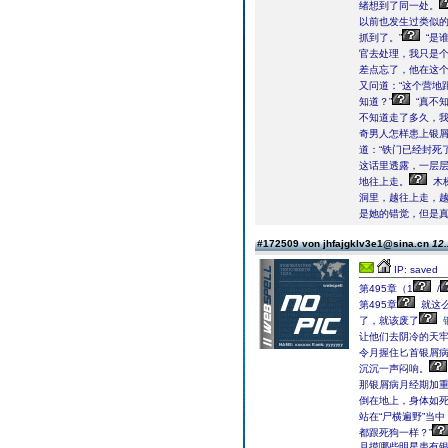
绪想到了同一处。
以前也发生过类似的
抓到了。”
“是
官去处理，我只是个
差点忘了，他在这
又问道：“这个营地
知道？”
“真不知
不知道走了多久，我
奇男人怎样患上银
道：“铁门已经封死
这话里透露，一层
地往上走。
木
洞里，越往上走，
是她的错觉，但是
#172509 von jhfajgklv3e1@sina.cn
12.
IP: saved
第495章（1
/
第495章
就这
了，就该废了
让他们去阴冷的天
令月握住匕首银屑病
沉沉一声闷响。
那银屑病月经期加
倒在地上，身体如
站在“尸横遍野”当
都跟死狗一样？”
月摸哪些明星患有