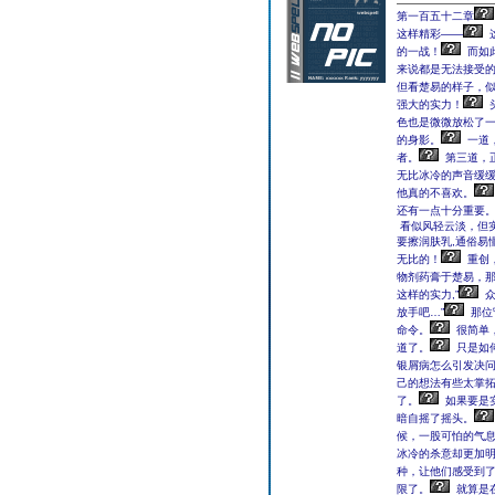
第一百五十二章
这样精彩——
的一战！
而如
来说都是无法接受
但看楚易的样子，
强大的实力！
色也是微微放松了
的身影。
一道
者。
第三道，
无比冰冷的声音缓缓
他真的不喜欢。
还有一点十分重要
看似风轻云淡，但
要擦润肤乳,通俗易
无比的！
重创
物剂药膏于楚易，
这样的实力,”
众
放手吧…”
那位
命令。
很简单
道了。
只是如
银屑病怎么引发决
己的想法有些太掌
了。
如果要是
暗自摇了摇头。
候，一股可怕的气
冰冷的杀意却更加
种，让他们感受到
限了。
就算是