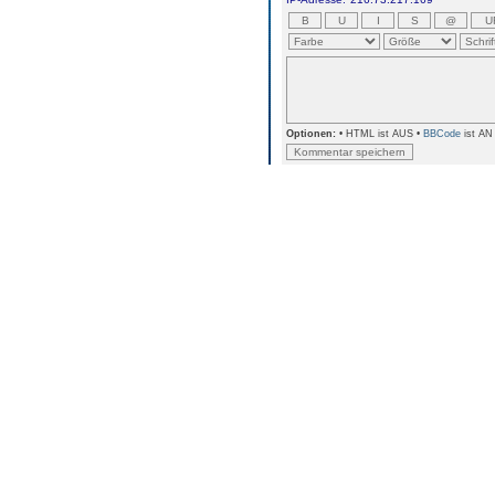
Optionen:
• HTML ist AUS •
BBCode
ist AN