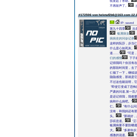
统发起了求助。
不再吱声了。
#172506 von heletaf2b6@163.com
12.
IP: saved
第九十四章
出
银屑病女
病病史的问诊记录
这样的阮莎，步当
什么是心如死灰。
道……”
“可是
们的感情
下子
记得我吗？你没有在
的那段时间里，去了
仁顿了一下，继续
隐隐感觉，那就是
不过这也能说明，它
“即使它变成了恐怖
严肃的问道,第一百
是还记得我，我都要
病和什么病吧。”
仁。
“有什么问
没有，和我妈还有那
头。
“那就好
莎叹息道。
“正
银屑病要不要防晒
大。
“多谢你
感激的说道。