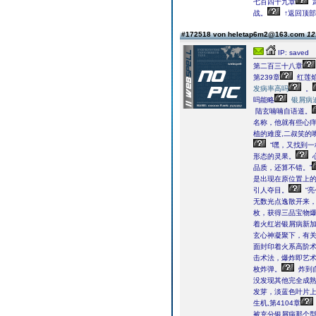
七百四十九章
战。
↑返回顶部
#172518 von heletap6m2@163.com
12
IP: saved
第二百三十八章
第239章
红莲
发病率高吗
。
吗能略
银屑病
陆玄喃喃自语道。
名称，他就有些心
植的难度,二叔笑的
“嘿，又找到一
形态的灵果。
品质，还算不错。”
是出现在原位置上
引人夺目。
“亮
无数光点逸散开来
枚，获得三品宝物
着火红岩银屑病新
玄心神凝聚下，有
面封印着火系高阶
击术法，爆炸即艺术
枚炸弹。
炸到
没发现其他完全成
发芽，淡蓝色叶片
生机,第4104章
被充分银屑病那个