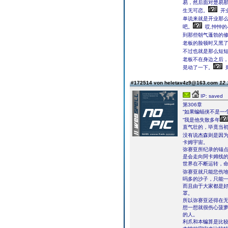
易，然后面对楚易
生无可恋。
开
单说来就是开业那
吧。
哎,忡忡
到那些朝气蓬勃的
老板的脸顿时又黑
不过也就是那么短
老板不在身边之后
晃动了一下。
#172514 von heletav4z9@163.com
12.
IP: saved
第306章
“如果蝙蝠侠不是一
“我是他失散多年
直气壮的，毕竟当
没有说杰森则是因
卡姆宇宙。
弥赛亚所纪录的锚
是会走向阿卡姆线
世界在不断运转，
弥赛亚就只能悲伤
吗多的沙子，只能
而且由于大家都是
罩。
所以弥赛亚还得在
想一想就很伤心菠
的人。
利爪和本蝙算是比