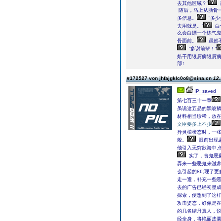
去其他区域？”
随后，马上从肋骨
多信息。
“多少
去用就是。”
白
么会白嫖一个练气
骨面前。
虽然
“多谢前辈！”
焙干用银屑病银屑
部↑
#172527 von jhfajgklc0o8@sina.cn
12.
IP: saved
第七百三十一章
虽说这五品的黑蛟
材料相当珍稀，放
文臣要多上不少
异灵植状态时，一
般。
眼前出现
他引入无穷欲海中,
实了，食鬼恶
弄来一些恶鬼来滋养
么引起的86;现了
走一遭，补充一些恶
去的广告已经初显
探索，便想到了这
攻击姿态，好像是在
的几名结丹真人，
经全身，将艳丽皮