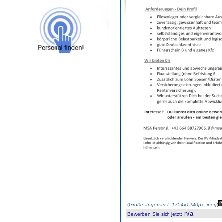
(
Größe angepasst: 1754x1240px, jpeg
)
n/a
Bewerben Sie sich jetzt
: