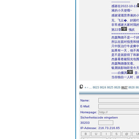
--------------------
感谢在2022-10-13
液的小天使哦~
感谢灌溉营养液的小天使
无、飞云�、好困
非常感谢大家对我
第22章
愧疚
==============
杰森陶德不是一个
所以在面对指责和
只中医治疗牛皮癣
如果有一天，他不
是不是就获得了和
杰森看着被阳光包
杰森陶德微笑着。
银屑病影响听觉今
-------白癜风
姜---
当你独自一人时，
«
‹
...
8623
8624
8625
8626
8627
8628
86
Name:
E-Mail:
Homepage:
Sicherheitscode eingeben
30203
IP-Adresse:
216.73.216.65