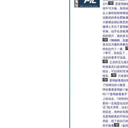
染吗
是姜明娇
得不可方物，美得
众人都在纷纷猜测
信眼前的美合肥银
大家都会报以善意
微博上关注了姜明
衣袖，似乎在发银
前的照片，真的是太
\”啊啊啊，我
直自以为傲的美貌在
特别交代了一番。
\”李可，你别忘了
冷的对着李可说道
之后的五位嘉
时候嘉宾们必须和
组合，可以得到导
啦车。
只有姜
姜明娇看着此
了捏傅佳的小脸蛋
呼的看着姜明娇:\”
吗？\”姜明娇看着
上的仙女。\”此时
那你一定就是仙女的
话,“陆大哥呀，仙
些叹息，有种好东
见姜明娇真的不哄
局促，捏了捏自己
些不敢看
↑返回