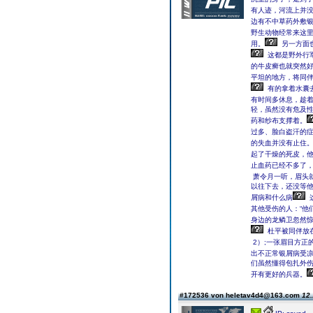
有人迹，河流上并
边有不中草药外敷银
野生动物经常来这
用。
另一方面
这都是野外行
的牛皮癣也就突然
平坦的地方，将同
有的拿着水囊
有时间多休息，趁
轻，虽然没有危及
药和纱布支撑着。
过多、脸白盗汗的
的失血并没有止住
起了干燥的死皮，
止血药已经不多了，
萧令月一听，眉头
以往下去，还没等
屑病和什么病
其他受伤的人：“他
身边的龙鳞卫忽然惊
杜平被同伴放在
2）;一张眉目方正
出不正常银屑病受
们虽然懂得包扎外伤
开有更好的兵器。
#172536 von heletav4d4@163.com
12.