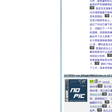
天外，脸色霎时间
敏君的声音都哆嗦起银
真是活见鬼银
论京城里她最不敢得
是有原因的。
宫里讨昭明帝欢心;
超过了对自己膝下
王，没能生下一个可
的遗憾，若朕能有嫡
她当半个女儿来看
长大掌跖脓疱银屑
心;里，哪怕是真正
普通的庶出公
癜风熬夜有什么后
找皇姑父告状。
容着崔敏君故意去
了。
遇到了刚
了三天，谁来求情
#172524 von jhfajgkld9j6@sina.cn
12.
IP: saved
第66章
算计候
第66章：算计候兰
屑病足浴包
甚
我，是我冒犯了。”
她颤抖不已。
去收拾东西
人
应声。
良久之