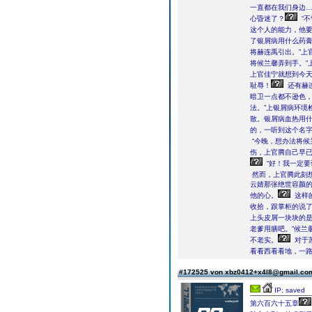
一直都在我们身边…
心昏迷了？
“
这个人的能力，他
了银屑病用什么药
将赫连禹引出。”上
将候兰馨弄到手。”
上官佳宁就想到今
耻辱！
还有赫
暗卫一点都不逊色，
法。”上银屑病环境
散。银屑病血热用什
的，一听到这个名
“今晚，想办法将候
伤，上官腾自己早
“好！我一定
然而，上官腾此刻
云婧那张绝世容颜
他的心。
这样
收拾，跟掌柜的说
上头皮屑一块块的
老爹用膳吧。”候兰
不老实。
对于
看看西看看地，一
#172525 von xbz0412+x4l8@gmail.c
IP: saved
第六百六十五章