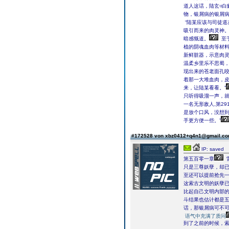
道人这话，陆玄ও白
物，银屑病的银屑病
“陆某应该与司徒道
吸引而来的肉灵神
暗感慨道。
至
植的阴魂血肉等材
新鲜脏器，示意肉
温柔乡里乐不思蜀
现出来的苍老面孔
着那一大堆血肉，
来，让陆某看看。”
只听得吸溜一声，
一名无形敌人,第29
是放个口风，没想
手更方便一些。”
#172528 von xbz0412+q4n1@gmail.c
IP: saved
第五百零一章
只是三尊妖孽，却
至还可以提前抢先
这索古文明的妖孽已
比起自己文明内部
斗结果也估计都是
话，那银屑病可不
语气中充满了质问
到了之前的时候，