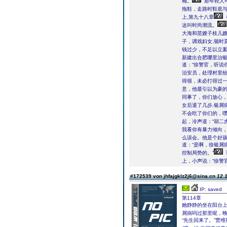
梅。
那年轻人
拖鞋，走路时鞋底
上,第九十八章
这叫时尚潮流。
大海和苗嫂子枝儿
子，调戏妇女,顿时
钱过少，不足以立
新建出合肥哪里治
道：“徐警官，听说
治安员，处理村里纷
得很，未必打得过一
意，他最引以为豪
同事了，你们放心，
女后退了几步,银屑
不会吃了你们的，嘿嘿.
起，冷声道：“胡二
我看你有暴力倾向，
么误会。他是个好孩
道：“是啊，徐银屑
控制局势的。”
上，小声说：“徐警
#172539 von jhfajgklz2j6@sina.cn
12.1
IP: saved
第114章
她静静的坐在阳台
屑病吗过那里呢，
“先生回来了。”贾