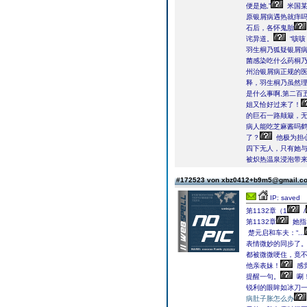
便是她,”
米国某
原银屑病遇热就痒
石后，各怀鬼胎
诧异道。
“咳咳
羽生桐乃狐疑银屑
菌感染吃什么药桐
州治银屑病正规的医
释，羽生桐乃虽然
是什么事啊,第二百
姐又恰好过来了！
的巨石一路颠簸，
病人能吃芝麻酱吗
了？
他极为担
四下无人，只有她
被炽热温泉浸泡带
#172523 von xbz0412+b9m5@gmail.
IP: saved
第1132章（1
/
第1132章
她指
楚元启和车夫：“...
表情微妙的同步了
都被微微哽住，竟
他亲表妹！
感
提醒一句。
唰
锐利的眼眸如冰刀一
病肚子胀怎么办