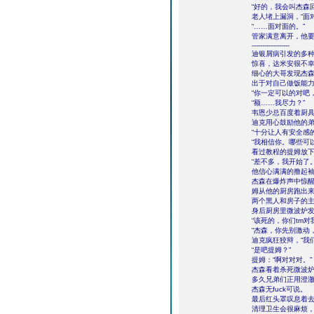
“好的，我会叫杰森
老人堵上漏洞，“面
“……面对面的。”
管家满意离开，他
------------------
迪银屑病引发的多
惊喜，达米安很不
细心的大哥发现杰
出于对自己做饭能
“你一定可以的对吧
“额……我尽力？”
韦恩少总百度着厨具
迪克用心鼓励他的
“十分让人有安全感
“我相信你。哪些可
看过教程的提姆放下
“差不多，我开始了。
他信心满满的撸起袖
杰森在爆炸声中惊
姆从他的厨房跑出
两个黑人和房子的
身后厨房里微波炉发
“该死的，你们tm
“杰森，你先别激动
迪克疯狂狡辩，“我
“是吧提姆？”
提姆：“啊对对对。”
杰森看着杀死微波炉
多久兄弟们正用澄
杰森无fuck可说。
最后红头罩叹息着
清理卫生会很麻烦