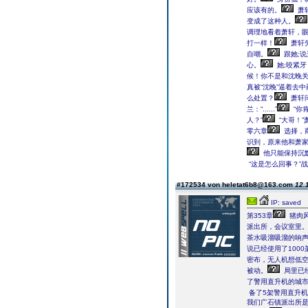
应该有的。
萧
变成了这种人。
调理地看着萧轩，
打一样！
萧轩
自嘲。
跟她;说
心。
她;咬紧
候！你不是和沈晚关
真被“沈晚”逼着去中
么处置？
萧轩
兰：“......”
“你
人？”
“大哥！
零六章
选择，
识到，原来他和萧
他只能保持沉
“这是怎么回事？”
#172534 von heletat6b8@163.com
12.
IP: saved
第353章
猪肉风
派出所，会议室里
茶水吸溜吸溜的响
说已经使用了100
密布，无人机想低
被动。
局里已
了警用直升机的城
备了5架警用直升
我们广石镇派出所