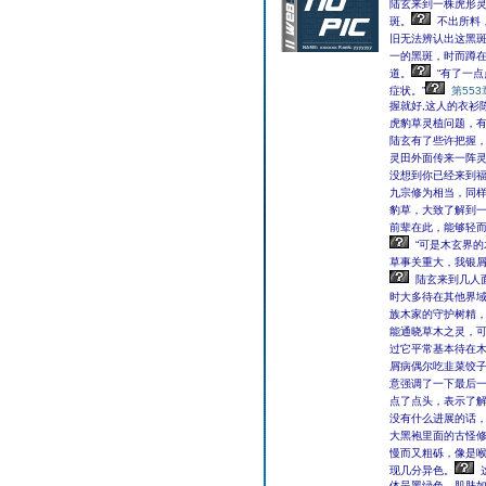
陆玄来到一株虎形
斑。
不出所料
旧无法辨认出这黑
一的黑斑，时而蹲
道。
“有了一
症状。”
第553
握就好,这人的衣衫
虎豹草灵植问题，有
陆玄有了些许把握
灵田外面传来一阵
没想到你已经来到福
九宗修为相当，同
豹草，大致了解到一
前辈在此，能够轻而
“可是木玄界的
草事关重大，我银屑
陆玄来到几人
时大多待在其他界域
族木家的守护树精，
能通晓草木之灵，可
过它平常基本待在木
屑病偶尔吃韭菜饺子
意强调了一下最后
点了点头，表示了
没有什么进展的话，
大黑袍里面的古怪
慢而又粗砾，像是
现几分异色。
体呈黑绿色，肌肤