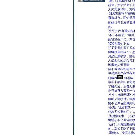
“哦，好,病弱道侣
起来，拍了拍裙子上
天火完成粹练，觉
“我要出去吗？”整
看着对方，即使是遇
她姑且当那就是贾
的。
“先生并没有通知我
“不，不用了。”瑞贝
她轻轻推开门，声
紧紧握着他不放。
托尼安抚的捏了捏
病脚趾麻的队长，
真是红颜祸水，她
天使面孔的少女与
蜂蜜能治银屑病
怪不得复联的两大
可是她到底有没有
白癜风
红花吗
瑞贝卡缩在托尼旁
了碰托尼，后者无
正当所有人都各怀
“先生，检测到索尔
僵硬了两秒钟，跟
她不动声色的藏到
“吾友。”索尔露出
作若无其事的问，“
“这是瑞贝卡。”托尼
娜塔莎不动声色的收
“还好，玛勒基斯被
的，瑞贝卡眨了下
“那就好。”史蒂夫说