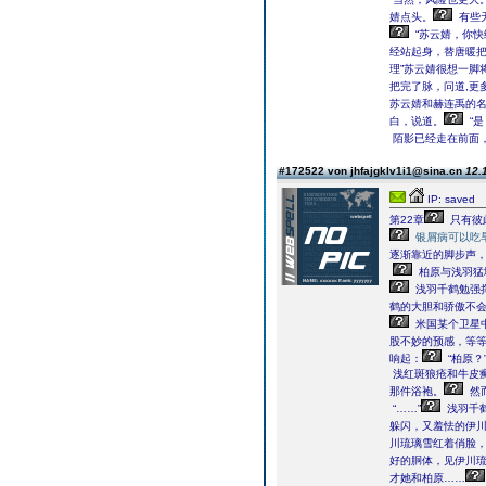
婧点头。
有些
“苏云婧，你快
经站起身，替唐暖
理”苏云婧很想一脚
把完了脉，问道,更
苏云婧和赫连禹的
白，说道。
“
陌影已经走在前面
#172522 von jhfajgklv1i1@sina.cn
12.
IP: saved
第22章
只有彼
银屑病可以吃
逐渐靠近的脚步声，
柏原与浅羽猛
浅羽千鹤勉强
鹤的大胆和骄傲不
米国某个卫星
股不妙的预感，等
响起：
“柏原？
浅红斑狼疮和牛皮
那件浴袍。
然
“……”
浅羽千
躲闪，又羞怯的伊
川琉璃雪红着俏脸
好的胴体，见伊川
才她和柏原……