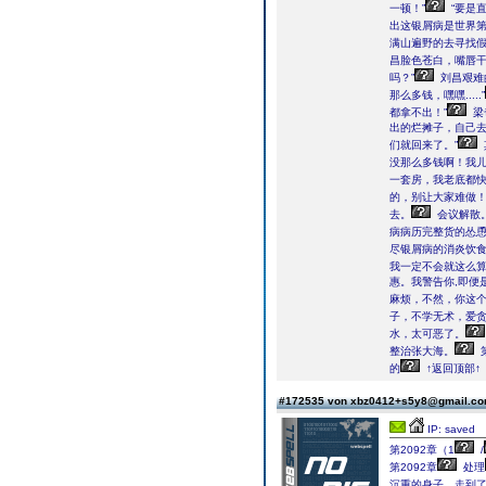
一顿！”
“要是
出这银屑病是世界第
满山遍野的去寻找假
昌脸色苍白，嘴唇
吗？”
刘昌艰难
那么多钱，嘿嘿.....”
都拿不出！”
梁
出的烂摊子，自己
们就回来了。”
没那么多钱啊！我儿
一套房，我老底都快
的，别让大家难做！
去。
会议解散
病病历完整货的怂
尽银屑病的消炎饮
我一定不会就这么算
惠。我警告你,即便
麻烦，不然，你这个
子，不学无术，爱
水，太可恶了。
整治张大海。
的
↑返回顶部↑
#172535 von xbz0412+s5y8@gmail.c
IP: saved
第2092章（1
/
第2092章
处理
沉重的身子，走到