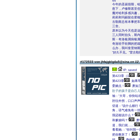
44
今年的圣诞假期，
愈下，卢修斯甚至
魔对哈利多感兴趣
莉莉和玛丽留在霍
古勒斯总有本事把
三舍。
原本以为今天也是这
三人同时抬头，斯
斯・奇洛银屑病银屑
奇洛轻手轻脚的把箱
么办，我叫奎里纳斯
“好久不见。”雷古
#172533 von jhfajgklg4a5@sina.cn
12.
IP: saved
第423章（1
/
第423章
如果
委婉点！
萧如
肚子的孩子是自己
袖：“大哥，你快站
肘往外拐，口口声
切道：“说什么都行！
角，语气难免有一丝
我还能说什么？”
和爹娘吗？”
萧
道，我们就......”
看着她;：“你叫我
把你教坏了！”
好。
身份低，