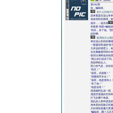
IP: saved
第162章
哈，蝙蝠侠。
有什么药物可
晶体遮盖住远山冬
他使劲眨眨眼睛，
或许……他没准
布鲁斯·韦恩=蝙蝠
“利爪，杀了他。”
好吵啊。
银屑病怎么预
来自远山冬枳的暴
一股凝结而成的“枝
几米远的墙壁上，
击在佩戴着同样白
收回沾满鲜血的凶
“我让你们说话了吗
高处睥睨众人。
死亡的气息，切切
“利爪！”
“该死，武器呢！”
“别随便开木仓！”
“该死，他是变种人！
“杀了他！”
“他是伯劳！”
现场顿时乱成一团
涌进空荡荡的空间
打飞在哪个角落。
混乱的人群和进攻
身体里的回路已经
才好得快是魔力贯
“蝙蝠侠，嗯？几天