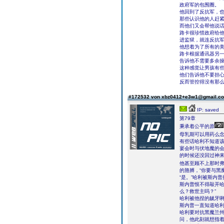
政府军的包围圈。
他回到了反抗军，
那些认识他的人赶
而他们又会帮他说
路卡很珍惜政府给
进监狱，就连反抗
他想着为了所有的
路卡根据通讯器另
告诉他不需要多余
这种感觉让男孩有
他们告诉他不要担
反而管控得没有那
#172532 von xbz0412+e3w1@gmail.
IP: saved
第79章
秉承着公平的原
母乳期可以用药么
有些话哈利不知道
宴会时与伏地魔的
的时候还没回过神
他甚至顾不上那时
的胳膊，“你要与黑
“是。”哈利被斯内
斯内普恨不得敲开哈
么？救世主吗？”
哈利被他捏的龇牙咧
斯内普一直知道哈
哈利要对抗黑魔兰
问，他此刻就想指