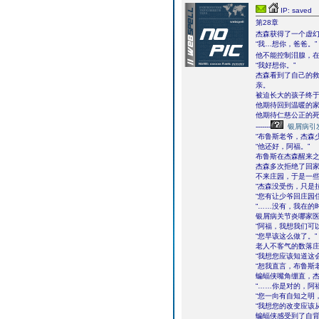
IP: saved
第28章
杰森获得了一个虚
“我…想你，爸爸。”
他不能控制泪腺，
“我好想你。”
杰森看到了自己的
亲。
被迫长大的孩子终
他期待回到温暖的
他期待仁慈公正的
-------
银屑病引
“布鲁斯老爷，杰森
“他还好，阿福。”
布鲁斯在杰森醒来
杰森多次拒绝了回家
不来庄园，于是一
“杰森没受伤，只是
“您有让少爷回庄园
“……没有，我在的
银屑病关节炎哪家
“阿福，我想我们可
“您早该这么做了。”
老人不客气的数落
“我想您应该知道这
“恕我直言，布鲁斯
蝙蝠侠嘴角绷直，
“……你是对的，阿
“您一向有自知之明
“我想您的改变应该
蝙蝠侠感受到了自