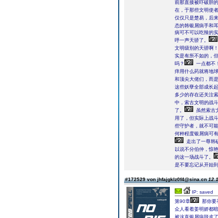
前那直接被吓破胆
在，于那些文明使
仅仅只是楚易，后来
态的韩银屑病手和
病可不可以吃辣的
呼一声天骄了。
文明级别的天骄啊
实是有所不如的，
吗？
一点都不
痒用什么药就将地
和顶尖大佬们，而
这些妖孽全部成长
多少的存在还关注
中，索古文明的战
了。
虽然索古
用了，但实际上战
些守护者，就不可
何种程度银屑病可
走出了一尊韩
以说不分伯仲，惊
的这一场战斗了。
是不要忘记从开始
#172529 von jhfajgklz0f4@sina.cn
12.1
IP: saved
第90章
那你要
众人看着姜明娇都
被这直银屑病脱皮