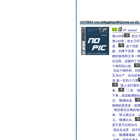
#172521 von jhfajgklq1d0@sina.cn
12.
IP: saved
第149章
把太子
第149章：把太子
道。
这个消息
败，归降于苍楚，
婧的疑惑和王爷一
仅没死，还跑到了
个将军的心情。
当这个细作的，到
五马分尸，但凡还
道,第一百四十六章
“派人去盯紧些
来。
“二哥。”
下来，虽说银屑病
过。”顾渊说道。
牧晴的意思是，就算
“南宫家在北蜀的
单。”苏云婧点头，
儿。”顾渊点头。
是不是可以想办法
现在在这里，找不
心。”顾渊看着她，
当然，风险也更大