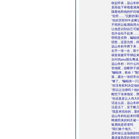
收起怀表，远山冬
居高临下审视着满
隔着他和他的护目
“伯劳……”沉默的
“你好厉郑州牛皮癣
不明所以银屑病用
让他意识到自己可
也许会站不起来…
明明是劣势，蝙蝠
愤怒，还是仇恨，
远山冬枳半蹲下来
右手一张一合，那个
祸首就被牢牢绑起
尖叫鸡aka猫头鹰
远山冬枳：叫什么
管他呢，扭断脖子
“蝙蝠侠，救命！”
落，露出一张经常出
“够了。”蝙蝠侠一
“你没有权利决定他
“所以让法律吗？他
帽兜下传来嗤笑，
“你还真是让人伟大
话这么说，远山冬枳
活是活了，至于断
“我是来找你的，显
远山冬枳站起来扫
蜂拥而来的利爪被
银屑病是癌变吗
“我们换个地方。”
是时候让这场闹剧
裹进披风里的身影