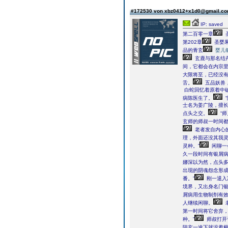
#172530 von xbz0412+x1d0@gmail.c
IP: saved
第二百零一章
第202章
圣婴
品的青玄
婴儿
玄鹿与那名结
间，它都会在内宗里
大限将至，已经没有
舌。
五品妖兽
白蛇回忆着原着中
病陈医生了。
士名为姜广陵，擅
点头之交。
“师
玄师的师叔一时间
老者发自内心
理，外面还没其我灵
灵种。”
闲聊一
久一段时间有银屑
娜深以为然，点头
出现的阴魂怨念形
番。”
刚一退入
境界，又出身名门银
屑病用生物制剂有
人继续闲聊。
第一时间将它舍弃
种。”
师叔打开
陆玄一途下就没着