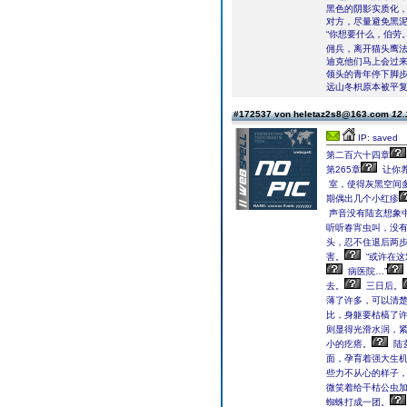
黑色的阴影实质化
对方，尽量避免黑
“你想要什么，伯劳
佣兵，离开猫头鹰法
迪克他们马上会过
领头的青年停下脚步
远山冬枳原本被平
#172537 von heletaz2s8@163.com
12.
IP: saved
第二百六十四章
第265章
让你
室，使得灰黑空间
期偶出几个小红疹
声音没有陆玄想象
听听春宵虫叫，没有
头，忍不住退后两
害。
“或许在这
病医院…”
去。
三日后。
薄了许多，可以清
比，身躯要枯槁了
则显得光滑水润，
小的疙瘩。
陆
面，孕育着强大生
些力不从心的样子
微笑着给干枯公虫
蜘蛛打成一团。