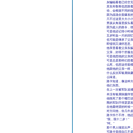
灰蝙蝠看着已经空
其实布鲁斯也想跟
动，会根据不同的
因为战场全面爆发
只不过这里大大小
男孩从角落里探头
因为超人的政令，
可是他还记得小时候
五岁时血一片的回
也可能是继承了父
即懦弱又满怀恶意
他享受看着父亲东
父亲，好得个舒服
可是他想他的父亲
可是总是那样幻想
么死，也想这些装
他跟他的父亲一样
什么反抗军银屑病
么味道。
路卡知道，像这种
他们东西。
在上一次被军队追
本没有银屑病腿痒
他恨死了那个嘴巴说
围的军队吓得瑟瑟
在他最绝望的时候
对方问他，你几牛
路卡抖个不停，他
“我，我十二岁！”
“呵。”
那个男人嗤笑出声
可路卡觉得自己不