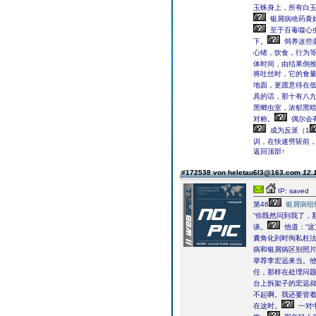
玉蛛身上，所有白
银屑病啥药膏
至于百毒噬心
下。
饲养这些
心绪，饮食，行为
体时间，由结果倒推
将吐丝时，它的食
地面，更愿意待在
具的话，那十有八
黑螂虫室，浓郁黑
对称。
偶尔会
成为反派（1
训，在快速劈斩前
返回顶部↑
#172538 von heletau6l3@163.com
12.
IP: saved
第46
银屑病组
“你既然问到我了，
谈。
他道：“这
囊角化到时徇私枉法
病和银屑病区别照
举荐李宏远来当。他
任，那样在处理问题
台上拆架子的宏远
不起啊。我还要管着
在这时。
一对