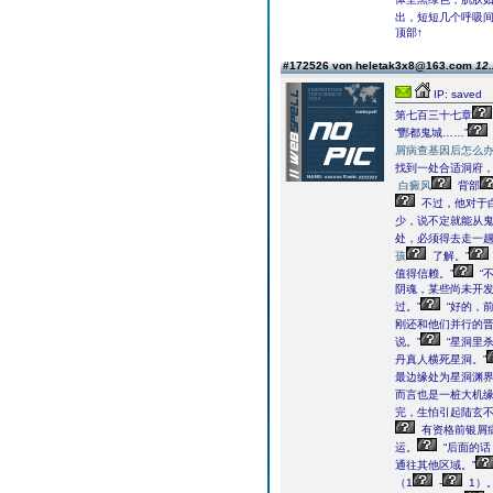
出，短短几个呼吸
顶部↑
#172526 von heletak3x8@163.com
12.
IP: saved
第七百三十七章
“酆都鬼城……”
屑病查基因后怎么
找到一处合适洞府
白癜风
背部
不过，他对于
少，说不定就能从
处，必须得去走一
孩
了解。”
值得信赖。”
“
阴魂，某些尚未开
过。”
“好的，前
刚还和他们并行的晋
说。”
“星洞里
丹真人横死星洞。”
最边缘处为星洞渊界
而言也是一桩大机
完，生怕引起陆玄
有资格前银屑
运。
“后面的
通往其他区域。”
（1
-
1）