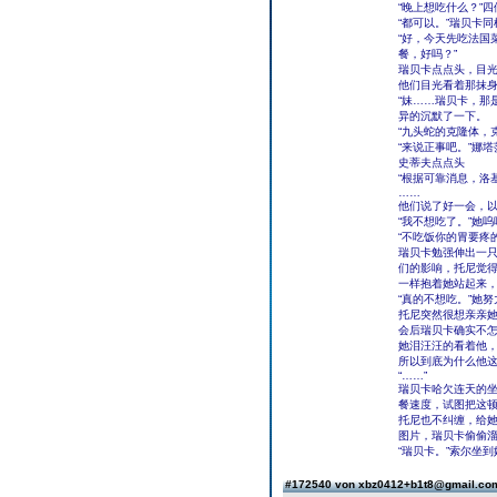
“晚上想吃什么？”
“都可以。”瑞贝卡
“好，今天先吃法国
餐，好吗？”
瑞贝卡点点头，目
他们目光看着那抹
“妹……瑞贝卡，那
异的沉默了一下。
“九头蛇的克隆体，
“来说正事吧。”娜塔
史蒂夫点点头
“根据可靠消息，洛
……
他们说了好一会，
“我不想吃了。”她
“不吃饭你的胃要疼
瑞贝卡勉强伸出一
们的影响，托尼觉
一样抱着她站起来
“真的不想吃。”她
托尼突然很想亲亲
会后瑞贝卡确实不
她泪汪汪的看着他
所以到底为什么他
“……”
瑞贝卡哈欠连天的
餐速度，试图把这
托尼也不纠缠，给
图片，瑞贝卡偷偷
“瑞贝卡。”索尔坐
#172540 von xbz0412+b1t8@gmail.c