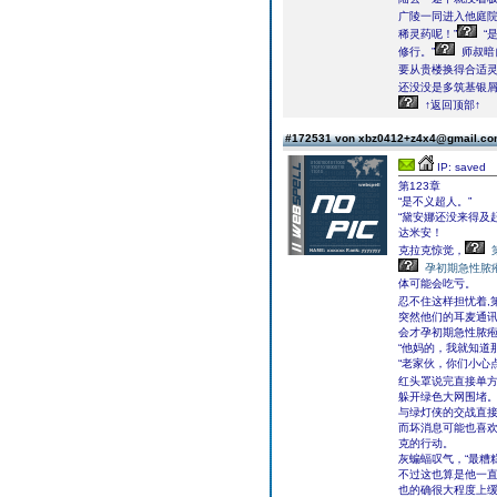
广陵一同进入他庭
稀灵药呢！”
“
修行。”
师叔暗
要从贵楼换得合适灵
还没没是多筑基银屑
↑返回顶部↑
#172531 von xbz0412+z4x4@gmail.c
IP: saved
第123章
“是不义超人。”
“黛安娜还没来得及
达米安！
克拉克惊觉，
孕初期急性脓
体可能会吃亏。
忍不住这样担忧着,第
突然他们的耳麦通
会才孕初期急性脓
“他妈的，我就知道
“老家伙，你们小心
红头罩说完直接单
躲开绿色大网围堵
与绿灯侠的交战直
而坏消息可能也喜
克的行动。
灰蝙蝠叹气，“最糟
不过这也算是他一
也的确很大程度上