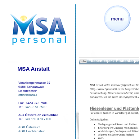
Fliesenleger / Plattenleger
Jobs
MSA Anstalt
Vorarlbergerstrasse 37
9486 Schaanwald
Liechtenstein
office@msa.li
Fax: +423 373 7501
Tel:
+423 373 7500
Aus Österreich erreichbar
Tel:
+43 660 373 7100
AGB Österreich
AGB Liechtenstein