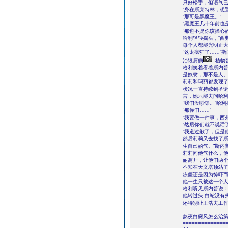
只好松手，但语气已
“身在斯莱特林，想
“那可是黑魔王。”
“黑魔王几十年前也
“那也不是你该操心
哈利轻轻摇头，“西
每个人都能光明正大
“这太疯狂了……”
治银屑病
植物
哈利笑着看着斯内普
是奴隶，那不是人。
莉莉和玛丽都发现
状况一直持续到圣
言，她只能去问哈
“我们没吵架。”哈
“那你们……”
“我要做一件事，西
“然后你们就不说话了
“我道过歉了，但是
然后莉莉又去找了斯
生自己的气。”斯内
莉莉问他气什么，
丽离开，让他们两
不知在天文塔顶站
冻僵还是因为惊吓
他一生只被这一个
哈利听见斯内普说：
他转过头,白蛇没有
还特别让王浩去工
--------------------
熬夜白癜风怎么治第
==============