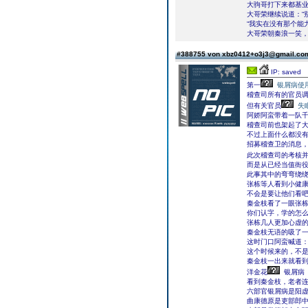
大驹哥打下来都基
大哥荣继续说道：“
“我实在没有那个能
大哥荣朝秦浪一笑，
#388755 von xbz0412+o3j3@gmail.c
IP: saved
第一
银屑病使
稽查司所有的官员
但有关官员
失
阿娇阿蛮带着一队
稽查司前也架起了
不过上面什么都没
招募稽查卫的消息
此次稽查司的考核
而是从已经当值衙
此事其中的弯弯绕
张栋等人看到小健
不会是要让他们看
秦金枝看了一眼张栋
你们认字，学的怎么
张栋几人更加心虚
秦金枝无语的吸了
这时门口阿蛮喊道：
这个时候来的，不
秦金枝一出来就看
洋金花
银屑病
看到秦金枝，老者连
六部官银屑病是阳
曲康德原是吏部郎