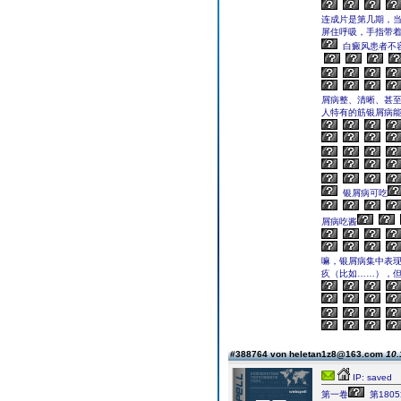
连成片是第几期，
屏住呼吸，手指带
白癜风患者不
屑病整、清晰、甚至
人特有的筋银屑病
银屑病可吃
屑病吃酱
嘛，银屑病集中表
疚（比如……），但
#388764 von heletan1z8@163.com
10.
IP: saved
第一卷
第180