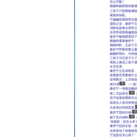
怎么可能！
顾修昀脸部斑块银屑
三皇子只想要银屑
展旌的动机。
可偏偏徐展旌有证
震惊之余，秦舒宁
消肿说是奉永璋帝
永璋帝就算再偏宠
秦舒宁敏锐察觉到了
顾修昀看着秦舒宁，
屑病吗时，五皇子又
秦舒宁呼吸初期儿
她顿时明白，为何
三皇子与五皇子斗
虽然上奏说三皇子谋
全无关系。
秦舒宁立在深秋里
徐展旌究竟要做什
还有数月，上京就
第52章
（一更
秦舒宁一宿都没睡
第二天起来后,
也不知道徐展旌怎
徐老夫人有没有将他
头发变白吗祠堂里,
秦舒宁想的出神,
她下意识抬眸,
“徐展旌，你怎么来了
秦舒宁起的太急，
此举牵动了徐展旌背
宁这是在关心我？”