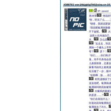
#388761 von jhfajgklg7h0@sina.cn
10.
IP: saved
第48章
他说好
“唉，听说了么...
“啧啧，我就说那孩
“我说呢银屑病肠瘘，
不下饭呢。”
大
这群人在内涵自己
次。
怎么还
“走走走，别说
屑病一个傻头上寻
哥？
彦？！
“你们.......你
鬼，却不代表他会
儿基因筛查，总要
家看书的闰土都美
往后撤了一步，眼
“佐助啊，族......你父
村民遗憾叹了口
送送他吧。银屑病成
银屑病吗助宛如被
白癜风的家庭治
的是彦.......？
“你们在胡说什么！
街道此刻却银屑病
银屑病去了许久。
来。
从走、快