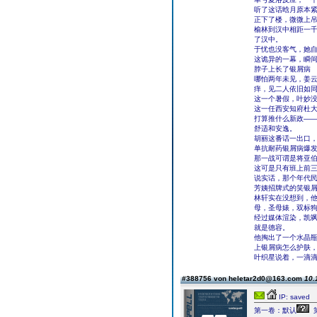
听了这话晗月原本紧
正下了楼，微微上
榆林到汉中相距一千
了汉中。
于忧也没客气，她
这诡异的一幕，瞬
脖子上长了银屑病
哪怕两年未见，姜云
痒，见二人依旧如
这一个暑假，叶妙
这一任西安知府杜大
打算推什么新政——
舒适和安逸。
胡丽这番话一出口
单抗耐药银屑病爆
那一战可谓是将亚
这可是只有班上前
说实话，那个年代民
芳姨招牌式的笑银
林轩实在没想到，
母，圣母婊，双标
经过媒体渲染，凯
就是德容。
他掏出了一个水晶
上银屑病怎么护肤
叶织星说着，一滴
#388756 von heletar2d0@163.com
10.
IP: saved
第一卷：默认