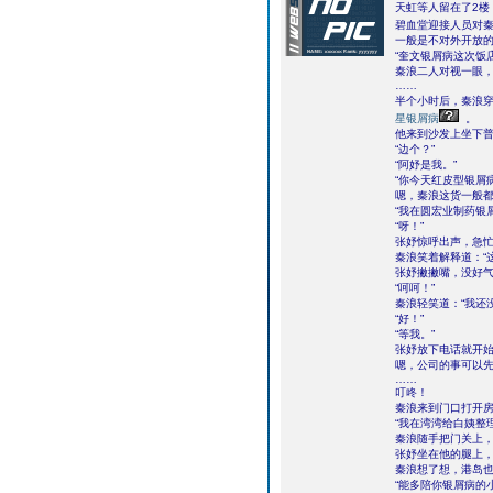
天虹等人留在了2楼
碧血堂迎接人员对秦
一般是不对外开放的
“奎文银屑病这次饭
秦浪二人对视一眼
……
半个小时后，秦浪穿
星银屑病
。
他来到沙发上坐下
“边个？”
“阿妤是我。”
“你今天红皮型银屑
嗯，秦浪这货一般
“我在圆宏业制药银
“呀！”
张妤惊呼出声，急忙
秦浪笑着解释道：“
张妤撇撇嘴，没好气
“呵呵！”
秦浪轻笑道：“我还
“好！”
“等我。”
张妤放下电话就开
嗯，公司的事可以
……
叮咚！
秦浪来到门口打开
“我在湾湾给白姨整
秦浪随手把门关上
张妤坐在他的腿上，
秦浪想了想，港岛
“能多陪你银屑病的