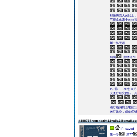
却俊美惑人的脸上，
不得拿出家中的好茶
川一阵无语。
屑病
生物针剂
名,“你......
支医疗研究团队，其
治疗银屑病基地的负
医疗设备，供他们研
#388757 von xbz0412+x5a2@gmail.c
IP: saved
第一卷
第77