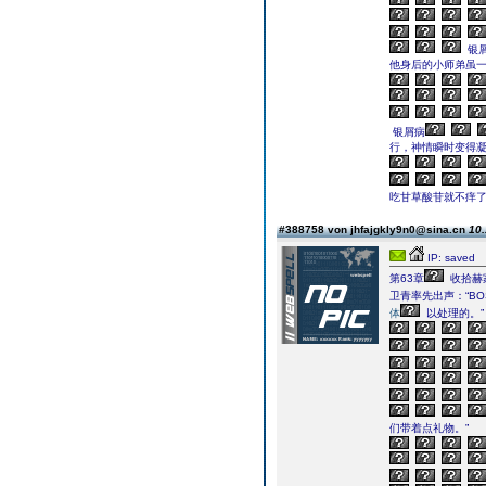
银
他身后的小师弟虽
银屑病
行，神情瞬时变得凝
吃甘草酸苷就不痒
#388758 von jhfajgkly9n0@sina.cn
10.
IP: saved
第63章
收拾赫
卫青率先出声：“B
体
以处理的。”
们带着点礼物。”