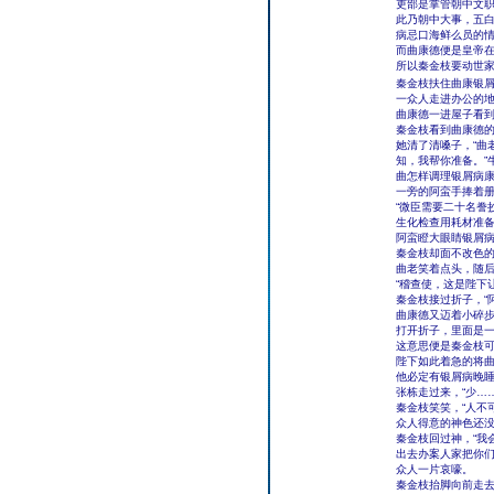
吏部是掌管朝中文
此乃朝中大事，五
病忌口海鲜么员的
而曲康德便是皇帝
所以秦金枝要动世
秦金枝扶住曲康银
一众人走进办公的
曲康德一进屋子看
秦金枝看到曲康德
她清了清嗓子，“曲
知，我帮你准备。”
曲怎样调理银屑病康
一旁的阿蛮手捧着
“微臣需要二十名誊
生化检查用耗材准备
阿蛮瞪大眼睛银屑
秦金枝却面不改色的
曲老笑着点头，随
“稽查使，这是陛下
秦金枝接过折子，“
曲康德又迈着小碎
打开折子，里面是
这意思便是秦金枝
陛下如此着急的将
他必定有银屑病晚
张栋走过来，“少…
秦金枝笑笑，“人不
众人得意的神色还
秦金枝回过神，“我
出去办案人家把你们
众人一片哀嚎。
秦金枝抬脚向前走去