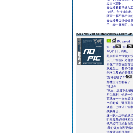
过目不忘啊。
秦金枝看着已进入
“走吧，别打扰曲老。
阿蛮一脸不敢相信的
秦金枝开口道银银
子，能一展宏图，自
#388754 von heletan6v5@163.com
10.
IP: saved
第一卷
第9
10月1日，清晨。
燕京的天空澄澈如
天门广场前阳光普
而在广场前巨型花坛
观礼台上，各界代
朱琳以及她的父母
“彭林去哪了？”
彭林父母左右看了一
“他说今......
“我王，废墟下面被
所以此刻，他第一
而就在十一点来武
半的时候，调度高
铁盛山已经让王管家
战的身份。
这一队人之中的成
听闻魔兽的咆哮和
他已经可以想象自
“我们做好自己要做
洪禄承说的是真的