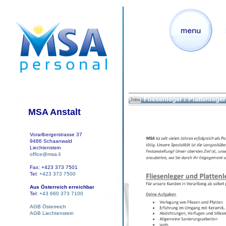
Fliesenleger / Plattenleger
Jobs
MSA Anstalt
Vorarlbergerstrasse 37
9486 Schaanwald
Liechtenstein
office@msa.li
Fax: +423 373 7501
Tel:
+423 373 7500
Aus Österreich erreichbar
Tel:
+43 660 373 7100
AGB Österreich
AGB Liechtenstein