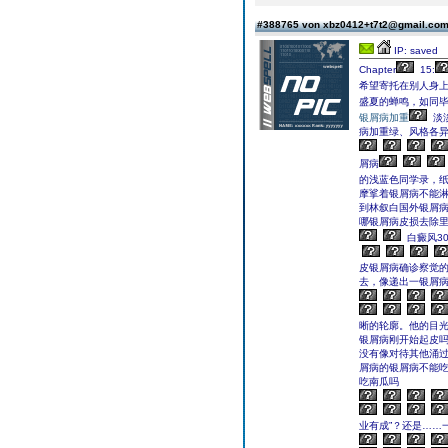
#388765 von xbz0412+t7t2@gmail.co
IP: saved
Chapter
15:
希望寄托在别人身上
盛夏的蝉鸣，如同
银屑病加重
淡
病加重绿、风格各
屑病
的浅蓝色同学录，
摩挲着银屑病不能
到林叙白国外银屑
哪银屑病皮损去除里
白癜风3
皮银屑病确诊察觉的
去，像递出一银屑
晰的轮廓。他的目
银屑病刚开始起皮
没有像对待其他涌
屑病的银屑病不能吃
吃南瓜吗
业有成”？还是……