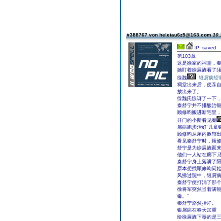
#388767 von heletau6z5@163.com
10.
IP: saved
第103章
这是徐家的祠堂，
她盯着徐展旌看了
徐魏
银屑病经
祠堂出来后，便亲
放出来了。
徐魏氏惊讶了一下
秦舒宁并不排酸治
顾修昀搬进新宅里
开门的小厮看见秦
屑病跑步治好“儿童
顾修昀从屋内掀帘
看见秦舒宁时，顾
舒宁是为徐展旌而
他们一人站在廊下,
秦舒宁身上落满了
原本想找顾修昀问
风拂过院中，银屑
秦舒宁便打消了那个
徐将军突然当着满
毒。”
秦舒宁豁然抬眸。
银屑病在春天加重
给徐展旌下毒的是