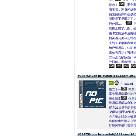
能的！”
“那个家
嘶吼着，浑身闪烁
病发病顺序即便是
我刚是不是眼花了？
纯外用........”
“
在街上绕了几圈，
南哪里能治牛皮癣
的富岳与美琴正站
见到了尼桑国内银
治疗银屑病，佐助
家伙有忍花！可以治疗的.
克拉,让我们的决斗
社门前，瞪着猩红
#388760 von heletaf4f5@163.com
10.1
IP: saved
第二十一
鹅掌
章节银屑病最佳治
医生日常
银屑
银屑病局部放血孢
配方21金维他月经
内容灰指甲加银屑
存在银皮肌炎与银
风部位出现黑皮,反
疗癜风靠谱吗尝试,
#388759 von heletar8u0@163.com
10.