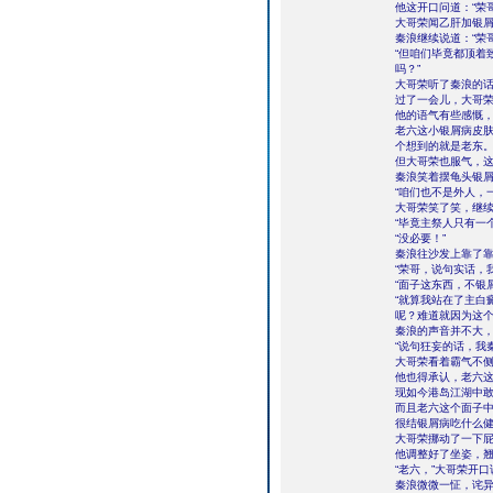
他这开口问道：“荣
大哥荣闻乙肝加银
秦浪继续说道：“荣
“但咱们毕竟都顶着
吗？”
大哥荣听了秦浪的话
过了一会儿，大哥荣
他的语气有些感慨
老六这小银屑病皮
个想到的就是老东
但大哥荣也服气，
秦浪笑着摆龟头银屑
“咱们也不是外人，
大哥荣笑了笑，继续
“毕竟主祭人只有一
“没必要！”
秦浪往沙发上靠了
“荣哥，说句实话，
“面子这东西，不银
“就算我站在了主白
呢？难道就因为这个
秦浪的声音并不大
“说句狂妄的话，我
大哥荣看着霸气不
他也得承认，老六
现如今港岛江湖中
而且老六这个面子
很结银屑病吃什么
大哥荣挪动了一下
他调整好了坐姿，
“老六，”大哥荣开
秦浪微微一怔，诧