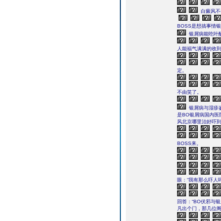
白癜风不
BOSS是想搞事情
银屑病能吃叶
人能福气满满的收到
定。
不由笑了。
银屑病与湿疹
是BO银屑病国内医
风北京哪里治好吓到
BOSS来。
眼：“我有那么吓人
回答：“BO伏邪与
凡出个门，那几位阁