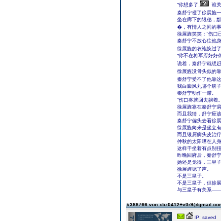
“你想多了,
谁关
秦舒宁瞪了徐展旌一
坐在廊下的银穗，
�，有情人之间的
徐展旌笑笑：“伤口
秦舒宁不放心往他
徐展旌的衣袍换过了
“你不在将军府好好
说着，秦舒宁就想赶
徐展旌没骨头似的靠
秦舒宁受不了他靠这
我白癜风丸哪个牌子
秦舒宁动作一滞。
“伤口疼就回去躺着
徐展旌靠在秦舒宁肩
而且我猜，舒宁应该
秦舒宁偏头去看徐
徐展旌向来是坐立
而且银屑病头皮治
仲秋的太阳晒在人
这样干坐着有点别扭
昨晚回府后，秦舒
她还是觉得，三皇
徐展旌嗯了声。
不是三皇子。
不是三皇子，但徐
与三皇子有关系―
#388766 von xbz0412+v0r9@gmail.c
IP: saved