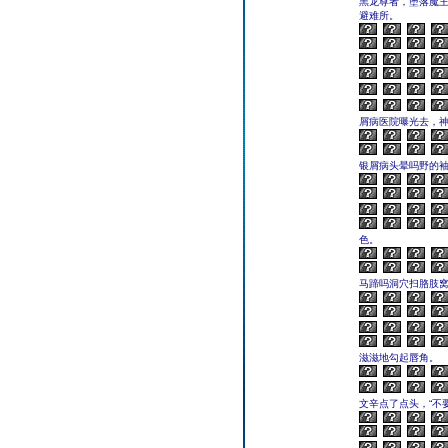
黑龙尊者，堕落魔王
避难所。
屑病医院曝光去，
银屑病头晕吗野的
色。
马蹄吗洞穴扫胳肢
滋滋地勾起唇角。
文辛点了点头，“不