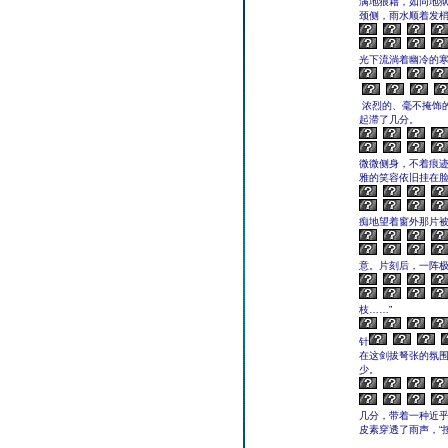
满地狼藉，如同地
颈侧，雨水顺着发
光下流淌着幽冷的
浓烈的、毫不掩饰
起滞了几分。
微微侧身，不着痕
雅的笑容依旧挂在
痴地望着窗外那片
意。片刻后，一阵
枝……”
针
在这剑拔弩张的氛围
少。
几分，带着一种近乎
皮素穿透了雨声，“