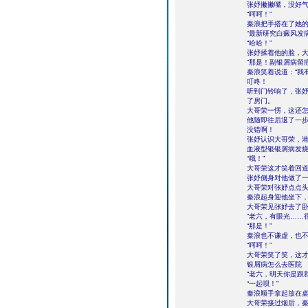
张妤撇撇嘴，没好气
“呵呵！”
秦浪把手搭在了她的
“最新研究白癜风发
“哈哈！”
张妤揉着他的脸，大
“那是！副银屑病留疤
秦浪笑着说道：“我
叮咚！
听到门铃响了，张
了房门。
大哥荣一愣，这还
他随即往后退了一
没错啊！
张妤认识大哥荣，
血液型银银屑病发烧
“哦！”
大哥荣这才笑着回道
张妤侧身对他做了一
大哥荣对张妤点点
秦浪起身迎他坐下，
大哥荣见张妤去了卧
“老六，有眼光……
“那是！”
秦浪也不谦虚，也
“呵呵！”
大哥荣笑了笑，这
银屑病怎么去医院
“老六，明天你是跟
“一起呗！”
秦浪顺手拿起放在
大哥荣接过烟后，