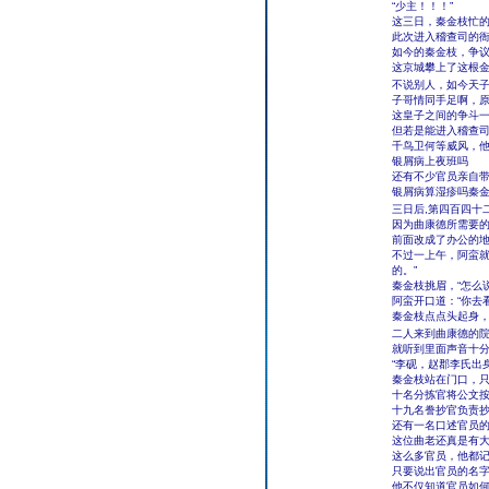
“少主！！！”
这三日，秦金枝忙
此次进入稽查司的
如今的秦金枝，争
这京城攀上了这根
不说别人，如今天子
子哥情同手足啊，
这皇子之间的争斗
但若是能进入稽查
千鸟卫何等威风，
银屑病上夜班吗
还有不少官员亲自
银屑病算湿疹吗秦
三日后,第四百四十
因为曲康德所需要
前面改成了办公的
不过一上午，阿蛮就
的。”
秦金枝挑眉，“怎么说
阿蛮开口道：“你去
秦金枝点点头起身，
二人来到曲康德的
就听到里面声音十
“李砚，赵郡李氏出
秦金枝站在门口，
十名分拣官将公文
十九名誊抄官负责
还有一名口述官员
这位曲老还真是有
这么多官员，他都
只要说出官员的名
他不仅知道官员如