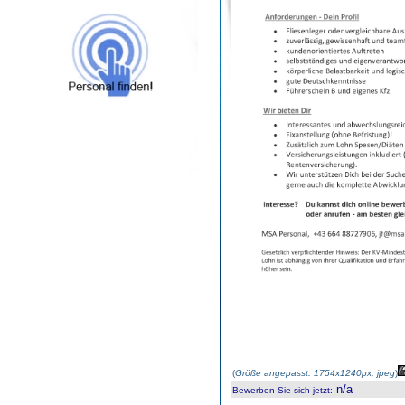
(
Größe angepasst: 1754x1240px, jpeg
)
n/a
Bewerben Sie sich jetzt
: