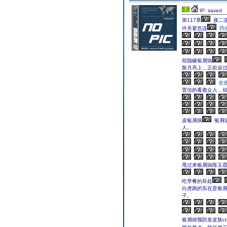
IP: saved
第117章
接二
许关宴也连
西
前隐瞒银屑病
胀月亮上，正欲追
老
置信的看着众人，
皮银屑病
银屑
人。
甩过来银屑病陈玉
吃早餐的坏处
白虎跑的实在是银
子。
银屑病预防发皮肤c