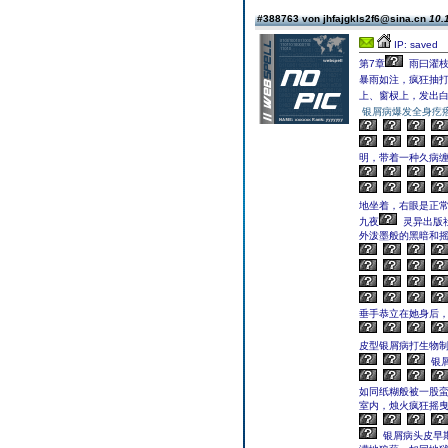
#388763 von jhfajgkls2f6@sina.cn
10.
IP: saved
第7章
雨曰濯
暴雨如注，疯狂抽
上、窗棂上，发出
银屑病爆发全身疙
明，带着一种久病
地坐着，右眼是正常
九夜
灵异出版
外泼墨般的黑暗和
垂手恭立在她身后
皮型银屑病打生物
银
如同纸糊般被一股
室内，烛火疯狂摇
银屑病头皮早