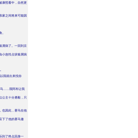
被康熙看中，自然更
亲家之间将来可能因
食。
银屑病了。一回到京
由小急性点状银屑病
”
所以我就出来找你
赛马……我阿布让我
位公主十分勇毅，只
，也因此，赛马在他
应下了他的赛马邀
乐到了终点回身一