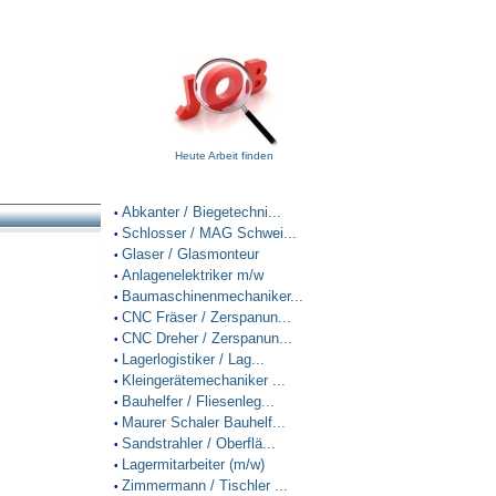
Heute Arbeit finden
Abkanter / Biegetechni...
•
Schlosser / MAG Schwei...
•
Glaser / Glasmonteur
•
Anlagenelektriker m/w
•
Baumaschinenmechaniker...
•
CNC Fräser / Zerspanun...
•
CNC Dreher / Zerspanun...
•
Lagerlogistiker / Lag...
•
Kleingerätemechaniker ...
•
Bauhelfer / Fliesenleg...
•
Maurer Schaler Bauhelf...
•
Sandstrahler / Oberflä...
•
Lagermitarbeiter (m/w)
•
Zimmermann / Tischler ...
•