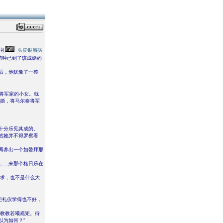
个礼
头皮银屑病
菌种已到了该成婚的
后，他犹豫了一整
将军家的小女。就
赐婚，将马尔泰将军
十分乐见其成的。
然她并不得罗察看
再养出一个如鳌拜那
；二来那个格日乐在
所求，也不是什么大
矩礼仪学得也不好，
人教教若曦规矩。待
以为如何？”