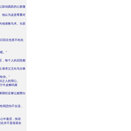
让鼓动跳跃的心脏微
。他认为这是尊重对
向他请教马术。头部
明日回京也算不枉此
呢。”
王，每个人的后院都
上请求父王向马尔泰
给你。”
刻之人的用心。
治疗牛皮癣吗屑
展期经足够让她警白
。
送给我恐怕不合适，
心中羞涩，快语
现在并不是很喜欢