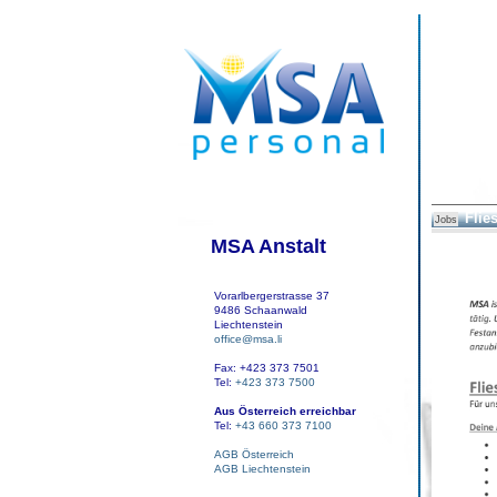
Flie
Jobs
MSA Anstalt
Vorarlbergerstrasse 37
9486 Schaanwald
Liechtenstein
office@msa.li
Fax: +423 373 7501
Tel:
+423 373 7500
Aus Österreich erreichbar
Tel:
+43 660 373 7100
AGB Österreich
AGB Liechtenstein