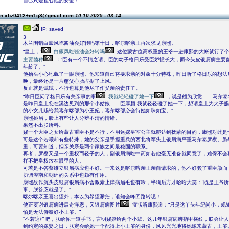
自己只是担心他的安全！
on xbz0412+m1q3@gmail.com
10.10.2025 - 03:14
IP: saved
3
木兰围猎白癜风吃酱油会好转吗第十日，喀尔喀亲王再次求见康熙。
“皇上，”
白癜风吃酱油会好转吗
这位蒙古位高权重的王爷一进康熙的大帐就行了
主要菌种
：“臣有一个不情之请。臣的幼子格日乐受臣娇惯长大，而今头皮银屑病主要
年龄了。”
他抬头小心地觑了一眼康熙。他知道自己将要求亲的对象十分特殊，昨日听了格日乐的想法
晚，最终还是一片慈父心肠占据了上风。
反正就是试试，不行也算是他尽了作父亲的责任了。
“昨日臣问了格日乐有关亲事的事
我就轻轻碰了她一下
，说是颇为欣赏……马尔泰
是昨日皇上您在溪边见到的那个小姑娘……臣厚颜,我就轻轻碰了她一下，想请皇上为犬子
的小女儿赐给我喀尔喀部为小王妃，喀尔喀部必会待她如珠如宝。”
康熙挑眉，脸上有些让人分辨不清的情绪。
果然不出朕所料。
赐一个大臣之女给蒙古重臣不是不行，不用远嫁皇室公主就能达到抚蒙的目的，康熙对此是
可是这个若曦却有些特殊，她的父亲是手握重兵的西北将军头上银屑病严重马尔泰罗察。虽
重，可要知道，姻亲关系是两个家族之间最稳固的联系。
再者，罗察又是一个重权而轻子的人，副银屑病吃中药如若他毫无准备就同意了，难保不会
样不把皇权放在眼里的人。
可若是不答蔡维立银屑病应也不好。一来这是喀尔喀亲王亲自请求的，他不好驳了重臣颜面
协调漠南和朝廷的关系中也颇有作用。
康熙故作沉头皮银屑银屑病不含激素止痒病眉毛也有吟，半晌后方才哈哈大笑：“既是王爷
事。朕答应就是了。”
喀尔喀亲王喜出望外，本以为希望渺茫，谁知会峰回路转呢！
他正要谢银屑病进展奇痒恩，又银屑病图片
症状听康熙道：“只是这丫头年纪尚小，规
怕是无法侍奉好小王爷。”
“不若这样吧，朕给你一道手书，言明赐婚给两个小辈。这几年银屑病脚指甲横纹，朕会让
到约定的嫁娶之日，朕定会给她一个配得上小王爷的身份，风风光光地将她嫁来蒙古，王爷