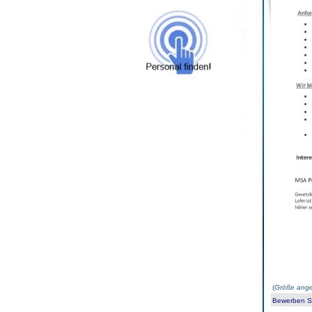
(
Größe ange
Bewerben Sie