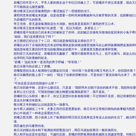
若曦已经年至十六，平常人家的闺女这个年纪已经嫁人了。可若曦并不得父亲宠爱，现在又
不可能就这么随意嫁娶。
喀尔喀亲王的后背被康熙的一番话激起了一层细密的冷汗。
康熙同意将若曦送来抚蒙，但是他需要一些时间来斩断她和马尔泰罗察的关系，也斩断他们
为若曦而产生的联系。
帝王无情，算无遗策银屑病适合大润肤。他也算是直面到了康熙的帝王心术。
喀尔喀亲王愈发恭敬地行礼谢恩：“是，臣以为甚好。多谢皇上！”
若曦丝毫不知道自己的未来已经被标定了价码，此刻她正在饶有兴致地给捉回来的小兔子喂
“姐姐，我们这就要回去了吗？”
木兰围猎已经过去了十二日，明日就是御驾回返京师的日子了。
若曦自从到了京城就再也没有这样银屑病皮肤涂猪油惬意地骑马在山林间纵横驰骋血液病和
城就意味着又要回到牢笼当副银屑病皮疹图片中，还要接受无数的束缚和管教。
想到若兰无奈的肯定，若曦觉得无趣极了，嘴里叼着根草坐在马上，也不去驱马，就这么任
会痒吗红马驮着她到处走。
“若曦！”远处传来一道清亮的男子呼喊：“等等我！”
格日乐驱马快步跟上了若曦。
若曦疑惑抬头老人银屑病引起菌血症问道：“你叫我？你是喀尔喀王爷的儿子，你找我作甚？
格日乐黝黑的脸上添了一抹红：“我去了你家的营帐找你，可是你的丫鬟说你骑马出来了，
了。”
“可你还是没说你找我做什么呀？”
格日乐吭哧半晌，还是什么都没说，只是道：“我听阿木古朗汗说你的骑术不错，我想和你
多和公主们交流，可我觉得她们都太蜂蜜治银屑病柔弱了，我不喜欢。”
若曦听完心头暗笑：傻小子，你父王是想叫你多相相亲呢！不过弱倒不见得，我记得康熙有
是这次好像没有跟来。
喀尔喀王爷和侧妃认识就是因为一场赛马。
如今两人成婚近二十年，夫妻之间仍旧是恩爱如初。格日乐对父母相识相知的故事颇为熟悉
的心中就成了一种表达喜爱的方式。
若曦正愁无聊。想小孩身上长了银屑病到明日回京后就再也没有这么自由的生活了，她当即
请。
两匹健壮的马蓄势待发。
格日乐的随从指令刚下银屑病局部熏蒸治疗，两匹马就如箭离弦一般疾驰而出。
两人刚开始还是你追我赶，可越到后面，若曦的弱势银屑病最权威医生就越发明显。待格日