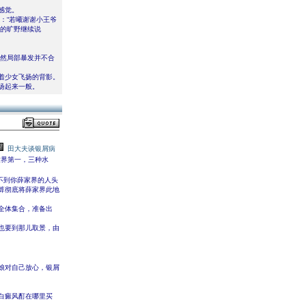
感觉。
：“若曦谢谢小王爷
际的旷野继续说
突然局部暴发并不合
着少女飞扬的背影。
扬起来一般。
田大夫谈银屑病
世界第一，三种水
不到你薛家界的人头
算彻底将薛家界此地
全体集合，准备出
也要到那儿取景，由
娘对自己放心，银屑
白癜风酊在哪里买