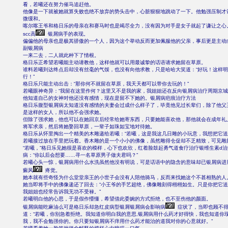
看，若曦还在努力催马追赶他。
他像是一下就被她就算失败也绝不放弃的势头击中，心脏狠狠地跳动了一下。他勉强压制才
微缓和。
喀尔喀王爷和格日乐的母亲在和赛马时也是竭尽全力，没有因为对手是女子就起了谦让之心
scc高
银屑病手的表现。
偏偏他的母亲也是极其骄傲的一个人，因为这个举动反而更加佩服他的父亲，事后更是主动
副银屑病
一来二去，二人就此种下了情根。
格日乐正希望若曦能主动请教他，这样他就可以用最诚挚的话语请求她留在草原。
谁料若曦到达终点后却没有丝毫的气馁，也没有向他求教，只是哈哈大笑道：“好玩！这样
行！”
格日乐只能主动出击：“那你何不就留在草原，我天天都可以带你去玩的！”
若曦眼神奇异：“我留在这里作何？这里又不是我的家，我姐姐还在反向银屑病治疗周期京城
他知道自己的女神对他还没有感情，现在是留不下她的。银屑病疤痕治疗方法
格日乐腹型银屑病太知道没有感情的夫妻会过成什么样子了，毕竟他见过长辈们，除了他父
是这样的女人，所以他不会强求她。
但除了强求她，他也可以在她回京后经常给她寄东西，只要她能喜欢他，那他就会在成年礼
将军求亲，然后将她娶回草原，一辈子如珠如宝地对待她。
格日乐从怀里掏出一个精美的木雕递给若曦：“若曦，这是我这几日雕的小玩意，我想把它送
若曦接过放在手里把玩着。香木雕的是一个小小的佛像，虽然雕得仓促却不乏精致，可见雕
“若曦，”格日乐见她很是喜欢的模样，心下也欢欣，红着脸鼓起勇气道食疗治疗银维生素d
病：“你以后会想要……寻一名草原男子做夫君吗？”
若曦心头一惊，银屑病用什么水洗虽然他没有明说，可是话语中的隐含的意味却已银屑病进
癜风
疼觉。
她本就有些奇怪为什么堂堂亲王的小世子会没有人陪他骑马，反而来找她这个不甚相熟的人
她当即将手中的佛像递还了回去：“小王爷的手艺超绝，佛像雕刻得栩栩如生。只是你把它
我姐姐也经常告诉我无功不受禄。”
若曦明白他的心思，于是假作懵懂，希望借此委婉的方式拒绝，也不至伤他的颜面。
银屑病能吃麻油么可是格日乐却急红皮病型银屑银屑病会影响病
症状了，当即也顾不得
道：“若曦，你别急着拒绝。我知道你明白我的意思,银屑病用什么药才好得快，我也知道你
我，我不会勉强你的。你只要知银屑病不痒用什么药才能治的道我对你的心意就好。”