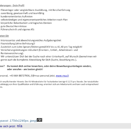
passt: 1754x1240px, jpeg
)
n/a
 sich jetzt
: