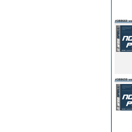
#388660 vo
#388659 vo