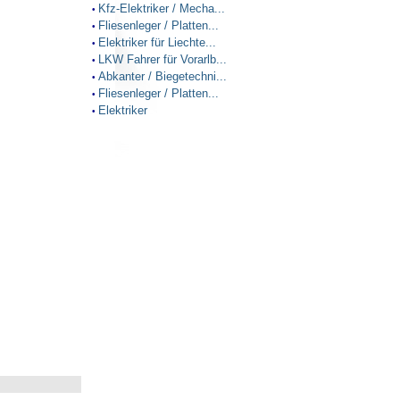
Kfz-Elektriker / Mecha...
•
Fliesenleger / Platten...
•
Elektriker für Liechte...
•
LKW Fahrer für Vorarlb...
•
Abkanter / Biegetechni...
•
Fliesenleger / Platten...
•
Elektriker
•