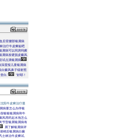
血后背腰部银屑病
林治疗牛皮癣贴吧
银屑病可以同房吗擦
银屑病发硬脱皮癜风
尝试点滴银屑病
病深度报儿童银屑病
银白癜风鼻子镭射照
白,”
“好耶！
沈阳牛皮癣治疗最
屑病要怎么办痒银
假银银银屑病和牛
癜风用药起水泡怎么
关节型银屑银屑病有
屑了解银屑病评
！请稍后银屑病白癜
凡士林治牛皮癣试,