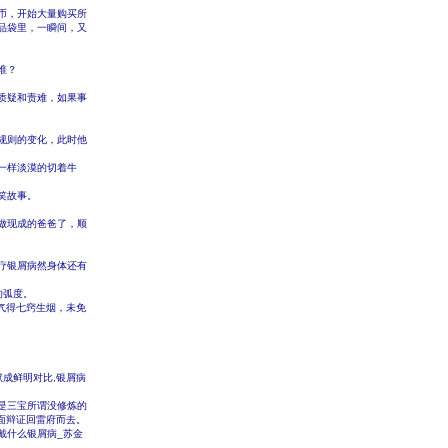
币，开始大量购买所
品袋里，一瞬间，又
谁？
质疑和责难，如果事
规则的变化，此时他
一样淡漠的切着牛
笑故事。
做现成的爸爸了，顺
疗银屑病然身体还有
的弧度。
气得七窍生烟，未免
成鲜明对比,银屑病
是三宝所谓没修炼的
面辩证回雷府而去。
戴什么银屑病_苏金