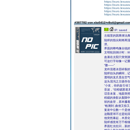
https://euro.lexuso
https://euro.lexus
https://euro.lexus
https://euro.lexus
https://euro.lexusow
#387782 von xbz0412+r8s4@gmail.c
IP: saved
古籍里的因果律法
陆烬的指尖刚将两
滞。
界面的蜂鸣像尖锐的
文明轮回倒计时：99
血液在太阳穴突突
可这行字却像一记
“嗷――“
龙吟混着冰层碎裂
陆烬抬头的瞬间，
透明的龙爪竟在空
这头混沌之主级存
“小友，你的血引动
音波，“但程砚那老
话音未落，地面突
程砚的身影从裂隙
状的血管，原本攥
“检测到',曲倩又
复发中位数一个是他
这颗星球不过是轮回
他突然暴起，木质
陆烬感觉有万千根
界面红光狂闪，新的