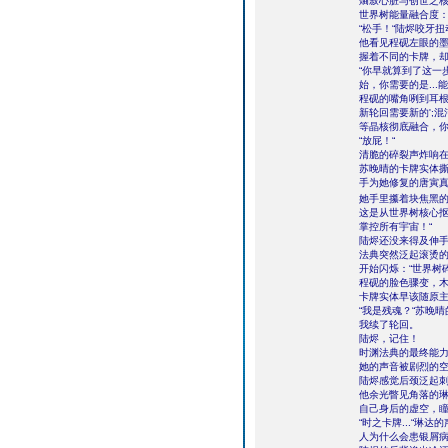
熵寂心脏与创世之
世界树能量融合度：3
“松手！“陆烬咬牙
他看见程砚左眼的
握着不同的卡牌，
“你早就算到了这一
始，你需要的是...
程砚的嘴角咧到耳根
新轮回需要新的';
等晶核彻底融合，你
“放屁！“
清脆的碎裂声炸响
苏晚晴的卡牌实体
手为她修复的唐寅
她手里攥着块焦黑的
这是从世界树核心抠
掌控所有宇宙！“
陆烬还没来得及伸
法典突然泛起滚烫
开始闪烁：“世界树碎
程砚的脸色骤变，木
卡牌实体早该随原主
“我是残魂？“苏晚
我续了轮回。
陆烬，记住！
时渊法典的最终能力不
她的声音被剧烈的
陆烬感觉后颈泛起
他余光瞥见角落的琳
自己身后的虚空，
“时之卡牌...“琳达
人为什么会患银屑