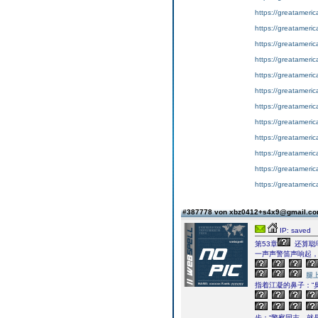
https://greatameri
https://greatameri
https://greatameri
https://greatameri
https://greatameri
https://greatameri
https://greatameri
https://greatameri
https://greatameric
https://greatameri
https://greatameri
https://greatameri
#387778 von xbz0412+s4x9@gmail.c
IP: saved
第53章
还算聪
一声声警笛声响起
腿
指着江凝的鼻子：“
步：“警察同志，就