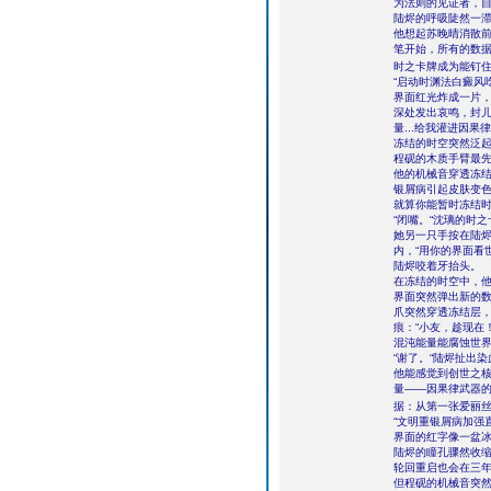
为法则的见证者，自
陆烬的呼吸陡然一
他想起苏晚晴消散
笔开始，所有的数
时之卡牌成为能钉住
“启动时渊法白癜风
界面红光炸成一片，
深处发出哀鸣，封儿
量...给我灌进因果
冻结的时空突然泛
程砚的木质手臂最
他的机械音穿透冻结
银屑病引起皮肤变
就算你能暂时冻结时
“闭嘴。“沈璃的时
她另一只手按在陆
内，“用你的界面看
陆烬咬着牙抬头。
在冻结的时空中，
界面突然弹出新的数
爪突然穿透冻结层
痕：“小友，趁现在
混沌能量能腐蚀世界
“谢了。“陆烬扯出
他能感觉到创世之
量――因果律武器
据：从第一张爱丽
“文明重银屑病加强
界面的红字像一盆
陆烬的瞳孔骤然收缩
轮回重启也会在三
但程砚的机械音突