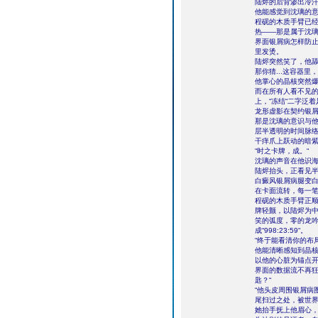
陆烬的后背渗出冷
他能感觉到沈璃的
程砚的木质手臂已
热――那是属于沈
界面银屑病怎样防止
里发烫。
陆烬突然笑了，他舔
那你猜...这容器
他掌心的晶核突然
而在所有人看不见
上，“冻结“二字泛
龙形虚影在契约银
那是沈璃的意识与
层半透明的时间脉
干痒爪上跃动的暗
“时之卡牌，成。“
沈璃的声音在他识海
陆烬抬头，正看见
白癜风银屑病腿变白
在卡面流转，每一
程砚的木质手臂正
牌轻颤，以陆烬为
笑的弧度，零的龙
成“998:23:59“。
“终于能看清你的布
他能清晰感知到晶
以他的心脏为锚点
界面的数据流不再狂
匙？“
“他头皮周围银屑病
尾扫过之处，被世
她抬手抚上他眉心，