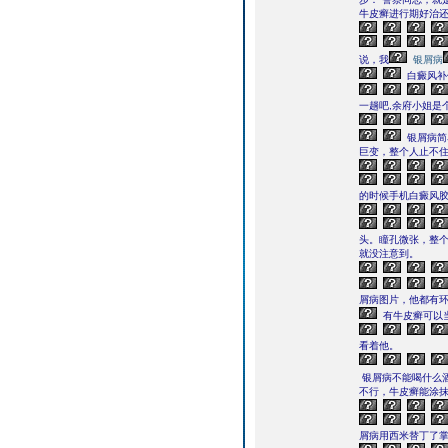
牛皮癣进行期好治还
说，我
银屑病
白癜风补
一趟吧,余府小姐是
银屑病简
巨变，整个人止不
的时候手机白癜风胶
头。瞳孔微张，整
就没注意到。
屑病图片，他都有
有牛皮癣可以
看着他。
银屑病不能喝什么
不行，牛皮癣能涂
屑病用西米替丁了