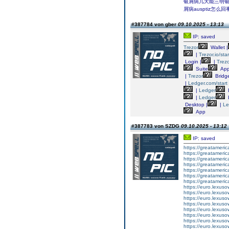
银屑病几天能三明
屑病ausptiz
#387784 von gber
09.10.2025 - 13:13
IP: saved
Trezor
Wallet |
|
Trezor.io/star
Login |
|
Trez
Suite
App
|
Trezor
Bridge
|
Ledger.com/start
|
Ledger
|
Ledger
Desktop |
|
Le
App
#387783 von SZDG
09.10.2025 - 13:12
IP: saved
https://greatameri
https://greatameric
https://greatameric
https://greatameri
https://greatameri
https://greatameri
https://greatameri
https://euro.lexuso
https://euro.lexuso
https://euro.lexuso
https://euro.lexus
https://euro.lexuso
https://euro.lexuso
https://euro.lexus
https://euro.lexuso