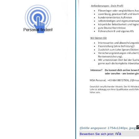
(
Größe angepasst: 1754x1240px, jpeg
)
n/a
Bewerben Sie sich jetzt
: