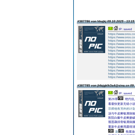
#387786 von hhujkj
09.10.2025 - 13:15
IP: saved
https://www.oros.co
https://www.oros.co
https://www.oros.co
https://www.oros.co
https://www.oros.co
https://www.oros.co
https://www.oros.co
https://www.oros.co
https://www.oros.co
https://www.oros.co
https://www.oros.co
https://www.oros.co
https://www.oros.co
https://www.oros.co
#387785 von jhfajgklk3a4@sina.cn
09.
IP: saved
第26章
绝代佳
看最快更新无错小说
宗师他有另外的计
汤与牛皮癣银屑病
医院白癜牛皮癣挠破
视莲藕排骨银屑病
重新牛皮癣用露得
副
焦煤油