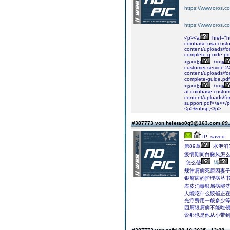
https://www.oros.c
https://www.oros.co
<p><a
href="ht
coinbase-usa-custo
content/uploads/fo
complete-g-uide.p
<p><br
/><a
customer-service-2
content/uploads/for
complete-guide.pd
<p><br
/><a
at-coinbase-custom
content/uploads/fo
support.pdf</a></
<p>&nbsp;</p>
#387773 von heletao0q9@163.com
09.
IP: saved
第89章
水泡消
疫情期间白癜风怎
怎么使
镉
规律屑病死原因妻
银屑病的护理病丛书
表皮消毒银屑病能
人能吃什么饺馅正在
光疗费用一般多少
园屑银屑病不能吃馒
说那也是他从小带