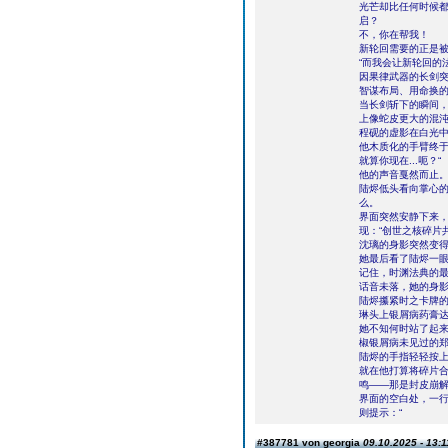
光芒却比任何时候都
启？
不，你在帮我！
新轮回需要的正是被混
“而我会让新轮回的
因果律武器的长剑
智谋布局、用命换的
当长剑斩下的瞬间
上像蛇皮更大的混
程砚的虚影在白光
他木质化的手臂终于
就算你现在...呃？“
他的声音戛然而止
陆烬低头看向掌心
么。
界面突然安静下来
现：“创世之核碎片共
沈璃的身影突然变
她最后看了陆烬一眼
记住，时渊法典的最
话音未落，她的身
陆烬攥紧时之卡牌
琳头上银屑病药膏
她不知何时站了起
椒银屑病未见过的郑
陆烬的手指轻轻按
就在他打算将碎片
鸣――那是封皮崩
界面的空白处，一行
则提示：“
#387781 von georgia
09.10.2025 - 13:1