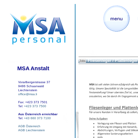
Fliesenleger / Plattenleger
Jobs
MSA Anstalt
Vorarlbergerstrasse 37
9486 Schaanwald
Liechtenstein
office@msa.li
Fax: +423 373 7501
Tel:
+423 373 7500
Aus Österreich erreichbar
Tel:
+43 660 373 7100
AGB Österreich
AGB Liechtenstein