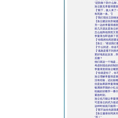
“还防御？防什么御
洛尘眼见李曼瑛要
【“殿下，敌人来了
有死路一条。”】
【“我们现在立刻收
【洛尘建议你弃城
另一边的李曼瑛感
前几天谋反是洛尘
怎么临阵他突然又
李曼瑛当即选择了
【“你既然怕死想要
【洛尘：“谁说我们
【“什么转进，你这
【“逃跑是看不到胜
更好地发起反攻，所
后撤？
他们就这一个地盘
考虑到现在的控制
李曼瑛觉得洛尘嘴
【“你就是怕了，你
洛尘理解李曼瑛是
没有经验，还比较
但是如果跟李曼瑛
银屑病早期的小红
给她好好教学一番
紧急时刻。
洛尘也只能让李曼
可是洛尘的武力值
这种时候就只能用
【“那不如你先跟我
【洛尘邀请你同床
“否！”