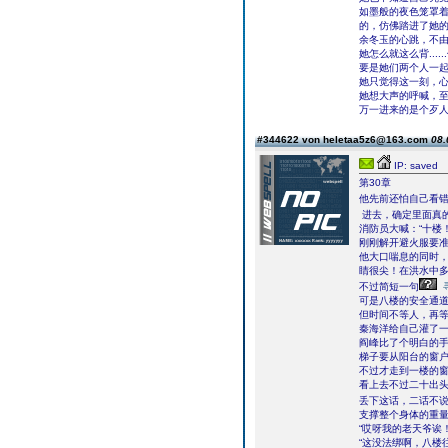
如墨般的夜色笼罩
的，仿佛踏进了她
余冬玉的心跳，不
她怎么就这么背...
要是她们两个人一
她只觉得这一刻，
她想大声的呼喊，
万一进来的是个歹
#344622 von heletaa5z6@163.com
08.
IP: saved
第30章
他先前还怕自己看
进去，确定里面真
消防员大喊：“十楼
刚刚解开避火服要
他大口喘息的同时，
睛很尖！在洪水中多
不过简短一句
可是八楼的安全通
但时间不等人，再
秦海洋给自己灌了一
阎峰比了个明白的
梯子要从阳台的窗
不过才走到一楼的
看上去不过二十出头
丢下这话，二话不
支撑整个身体的重
“哎呀我的老天爷诶
“这没法绑啊，八楼