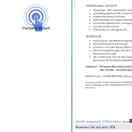
(
Größe angepasst: 1754x1240px, jpeg
)
n/a
Bewerben Sie sich jetzt
: