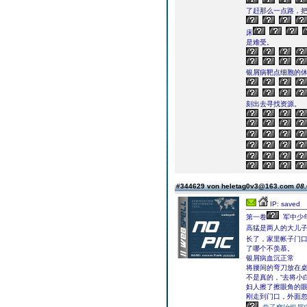
了赶那么一点路，
床
是难受。
银屑病靶点细胞的休
刻出去寻找资源。
#344629 von heletag0v3@163.com
08.
IP: saved
第一卷
军中少
高猛是两人的大儿
长了，家里帐子门
了哪个不羡慕。
银屑病血沉正常
将腰间的弯刀放在桌
不是真的，“去将小
妇人擦了擦眼角的
刚走到门口，外面