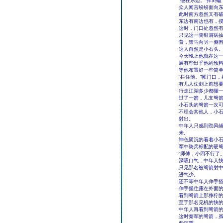
“他在东边。”挥剑
众人闻言纷纷面向
此时南方忽然又有破
东边有南边也有，
这时，门口处忽然
只见这一骑银屑病
背，策马向另一侧
这人自然是小石头
今天晚上他就在这
展有些出乎他的预
等他布置好一些简
“拦住他。”帐门口
有几人仗剑上前想
行走江湖多少都懂
过了一箭，几支弩箭
小石头的弩箭一次
不理会其他人，小
射出。
中年人只感到劲风
来。
神色阴沉的看着小
军中骑兵标配的硬
“师傅，小四不行了
深吸口气，中年人
只见那名被弩箭射
进气少。
还不等中年人伸手
伸手握住露在外面
看到弩箭上那狰狞
至于那名见机的快
中年人再看到弩箭
这时秦军的弩箭，