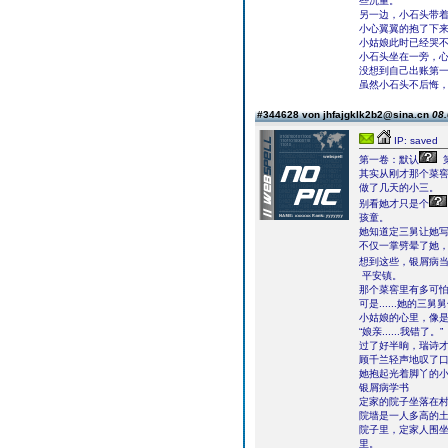
些沉重。
另一边，小石头带
小心翼翼的抱了下
小姑娘此时已经哭
小石头坐在一旁，
没想到自己出账第一
虽然小石头不后悔
#344628 von jhfajgklk2b2@sina.cn
08.
IP: saved
第一卷：默认
第
其实从刚才那个菜窖
做了几天的小三。
别看她才只是个
孩童。
她知道定三舅让她写
不仅一掌劈晕了她
想到这些，银屑病当
平安镇。
那个菜窖里有多可
可是......她的
小姑娘的心里，像
“娘亲......我错了。”
过了好半晌，瑞诗
顾千兰轻声地叹了
她抱起光着脚丫的
银屑病学书
定家的院子坐落在
院墙是一人多高的
院子里，定家人围
里。