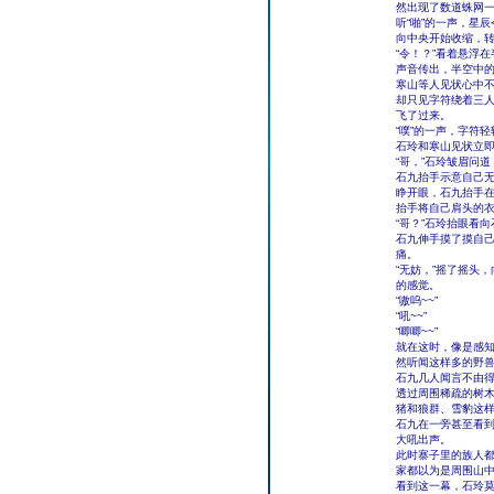
然出现了数道蛛网
听“啪”的一声，星
向中央开始收缩，
“令！？”看着悬浮
声音传出，半空中
寒山等人见状心中
却只见字符绕着三
飞了过来。
“噗”的一声，字符
石玲和寒山见状立
“哥，”石玲皱眉问道
石九抬手示意自己
睁开眼，石九抬手
抬手将自己肩头的
“哥？”石玲抬眼看
石九伸手摸了摸自
痛。
“无妨，”摇了摇头
的感觉。
“嗷呜~~”
“吼~~”
“唧唧~~”
就在这时，像是感
然听闻这样多的野
石九几人闻言不由
透过周围稀疏的树
猪和狼群、雪豹这
石九在一旁甚至看
大吼出声。
此时寨子里的族人
家都以为是周围山
看到这一幕，石玲