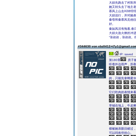
大妞先跑去了村医
她又转头去了地主
慕风上山去叫钟绾
大妞说行，并对她
秦母和秦慕风见他
好。
秦如风没有拖着,春
大妞火急火燎的冲
“张叔叔，张叔叔。
#344630 von xbz0412+t7y1@gmail.c
IP: saved
第180章
房子
听着外边雨声，苏
的，只能先拿蜂蜜
它们吃肉的表情来
草铺在地上，牛皮
都被她亲眼目睹过
可以吗有些担心。