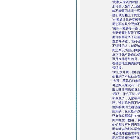
“周家人借钱的时候
那可是大领导,”五
能不能要回来是一
他们就是赖上了周
“你爹娘让你去秦家
周忠军也是个死猪
“要头一颗要命一条
夫妻俩顿时就没了
秦母和秦老爷子在
秦老爷子道：“他不
不讲理的人，就应该
周忠军以为自己撒
反正那钱不是自己
可是令他意外的是
在他去地里挑粪的
顿猛揍。
“你们放开我，你们
他看到了不远处正
“大哥，慕风你们救
可是跟人家没有一
田大旺往周忠军身
“我呸！什么王法？
和叔叔了，人家帮
哼，谁叫你敬酒不
他妈的我回去越想
姓周的，这次给你
还有你银屑病性关节
田大旺放下狠话，
他们都没有对周忠
田大旺说的那些话
可是他却被秦忠军
周忠军狼狈地躺在