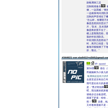
副银屑病三忌
沈秋刚准备头
侧，一边高喊：“救
一边俯身询问消防
沈秋的声音堵在了
“怎么样，有哪里不
像是忽然回归意识
片，“队长，队长我疼
像是疼的受不住了
楼上是熊熊烈焰，
落的年轻消防员。
年轻消防员忽然动
时，再开口却是：“
秦海洋狠狠捶了下地
折，慢点。”
#344621 von xbz0412+n2b5@gmail.c
IP: saved
第58章
借住（1
而被她称为小孩儿
银屑病起盐粒大的
去甚至还没有自己年
我可是比你大的多呢
是：“秀才郎别和
吧，我当家的把床
请移步过去歇息吧。
就坡下驴道：哈哈
扰！”
说着，他
又对着英莲赔不是：