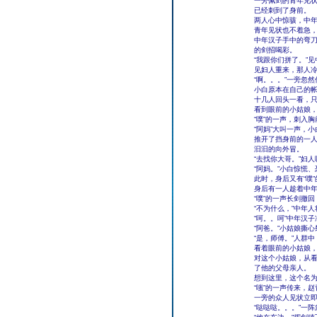
一旁佩剑的青年见状
已经刺到了身前。
两人心中惊骇，中
青年见状也不着急，
中年汉子手中的弯
的剑招喝彩。
“我跟你们拼了。”
见妇人重来，那人冷
“啊。。。”一旁忽
小白原本在自己的
十几人回头一看，
看到眼前的小姑娘
“噗”的一声，刺入
“阿妈”大叫一声，
推开了挡身前的一
汩汩的向外冒。
“去找你大哥。”妇
“阿妈。”小白惊慌
此时，身后又有“噗
身后有一人趁着中
“噗”的一声长剑撤
“不为什么，”中年
“呵。。呵”中年汉
“阿爸。”小姑娘撕
“是，师傅。”人群
看着眼前的小姑娘
对这个小姑娘，从
了他的父母亲人。
想到这里，这个名
“嗤”的一声传来，
一旁的众人见状立
“哒哒哒。。。”一