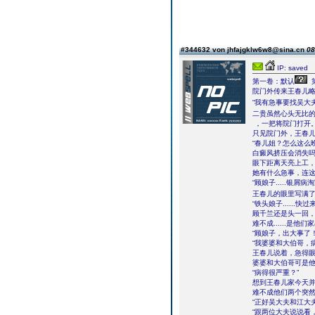
#344632 von jhfajgklw6w8@sina.cn
08
IP: saved
第一卷：默认
院门外传来王春儿
“我有急事要找吴大
二贵虽然心头无比的
，一把将院门打开
只见院门外，王春
“春儿姐？怎么这么
白癜风挤压会消失
眼下距离天亮上工
她有什么急事，连
“顾娘子.....银
王春儿的眼里写满
“铁头娘子......快
顾千兰还是头一回
难不成......是
“顾娘子，出大事了！
“我婆婆和大伯哥，
王春儿说着，急得
婆婆和大伯哥可是
“病得很严重？”
想到王春儿家今天
难不成他们两个突
“正好吴大夫和江大
“跟两位大夫说说看