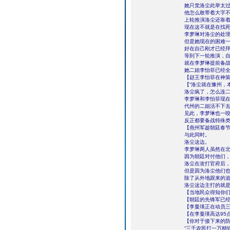
她只觉洛尘此举太
他怎么敢带着大字
上轮推演洛尘还靠
现在这不就是在找
李梦琳对洛尘的处
但是她现在的困难
好在自己刚才已经
等到下一轮推演，
就在李梦琳提前备
她二姐李怡菲已经
【赵王李怡菲在神
【“洛尘就在豫州，
洛尘疯了，怎么连
李梦琳和李怡菲现
代州的二姐活不下
见此，李梦琳也一
反正都要备战特殊
【燕州军趁朝廷春
与此同时。
洛尘这边。
李梦琳两人虽然在
因为朝廷对付他们
洛尘在攻打官府后
但是因为洛尘他们
除了从外地跟来的
洛尘这边主打的就
【当地民众得知你
【朝廷的先锋军已
【李曼瑛正在动员
【在李曼瑛高达95
【你对于接下来的
“三千农民打一万精