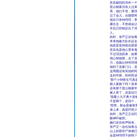
其实能找到另外一
苗云根家没有人过来
系，他们不管，要找
过了会儿，从隔壁
现在只有钟绾绾，
露出去，不然就会
并且已经制定出了
人。
此时，张严正在知
本来他被大队长赶
他若是坚持留在那
其实也是他心里有
不过话说回来，如
他心情烦躁，去了
力，也能让钟绾绾
他到了吴家门口，
这周围还有其他村
走到半路，听村民
“那个小钟医生可真
跟人家跑了吗？原
还有那个苗云根家
被人害了，还是自己
“我看八九不离十是
不是两个，是四个，
“哎呀，那会是被谁
身上来，真是吓死小
此时，张严正正在
眼神吓破胆。
她们还在绘声绘色
张严正一边往知青
山上的那些尸体都
会是钟绾绾干的吗