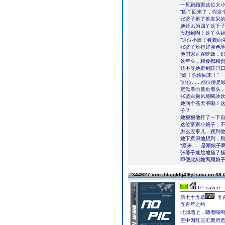
一见到顾家这位大
“四丫回来了，你这
张婆子推了推发呆
她还以为四丫这下
没想到啊！这丫头
“这位小娘子看着面
张婆子难得好脸色
他们家正在吃饭，
这年头，粮食都精
还不等她走到院门
“娘！你快回来！”
“那位......那位便
定氏看向低垂着头
张婆白癜风能喝冰
她滴个苍天爷嘞！
子？
她狠狠地拧了一下
这位富家小娘子，
怎么没事儿，跟到
她下意识地想到，
“原来......是顾娘
张婆子尴尬地搓了
即便此刻她离顾娘
#344627 von jhfajgklg4f6@sina.cn
08.
IP: saved
第七十五章
五
五百年之约
北城墙上，随着嗡
空中因红云汇聚所造