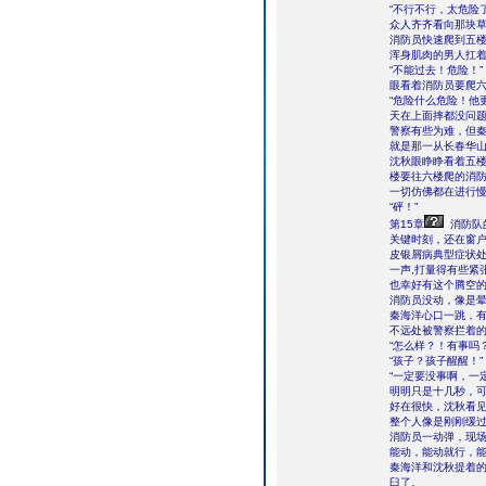
“不行不行，太危险
众人齐齐看向那块
消防员快速爬到五楼
浑身肌肉的男人扛
“不能过去！危险！”
眼看着消防员要爬
“危险什么危险！他
天在上面摔都没问题
警察有些为难，但
就是那一从长春华
沈秋眼睁睁看着五
楼要往六楼爬的消
一切仿佛都在进行
“砰！”
第15章
消防队
关键时刻，还在窗
皮银屑病典型症状
一声,打量得有些紧
也幸好有这个腾空
消防员没动，像是
秦海洋心口一跳，
不远处被警察拦着
“怎么样？！有事吗？
“孩子？孩子醒醒！”
“一定要没事啊，一
明明只是十几秒，
好在很快，沈秋看
整个人像是刚刚缓
消防员一动弹，现
能动，能动就行，
秦海洋和沈秋提着
臼了。