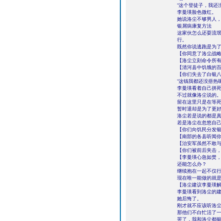
“这个登徒子，我还
李曼瑛脸色微红。
她说洛尘不够男人
银屑病康复方法
这家伙怎么还耍流
行。
既然你说逃跑是为
【你同意了洛尘战
【洛尘立刻命令所
【清河县中饥饿的
【你们失去了白银
“这钱我都还没捂热
李曼瑛看着自己拼
不过就像洛尘说的
留在这里只是在等
暂时退却是为了更
洛尘若是说的都是
若是洛尘在忽悠自
【你们向饥民分发
【南部的各县听闻
【治安军虽然不敢
【你们被前后夹击
【李曼瑛心急如焚
还能怎么办？
继续抱在一起不仅
现在唯一能做的就
【洛尘建议李曼瑛
李曼瑛看到洛尘的
她后悔了。
刚才就不应该听洛
那他们不白忙活了
罢了，我和洛尘都