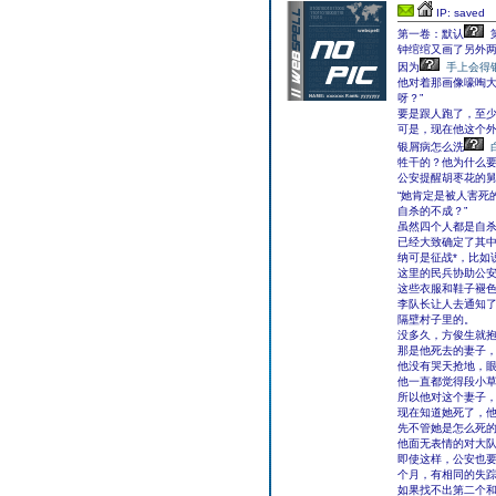
IP: saved
第一卷：默认
钟绾绾又画了另外
因为
手上会得
他对着那画像嚎啕大
呀？”
要是跟人跑了，至
可是，现在他这个
银屑病怎么洗
牲干的？他为什么要
公安提醒胡枣花的舅
“她肯定是被人害死
自杀的不成？”
虽然四个人都是自
已经大致确定了其中
纳可是征战*，比如
这里的民兵协助公
这些衣服和鞋子褪
李队长让人去通知
隔壁村子里的。
没多久，方俊生就
那是他死去的妻子
他没有哭天抢地，
他一直都觉得段小
所以他对这个妻子
现在知道她死了，
先不管她是怎么死
他面无表情的对大队
即使这样，公安也
个月，有相同的失
如果找不出第二个