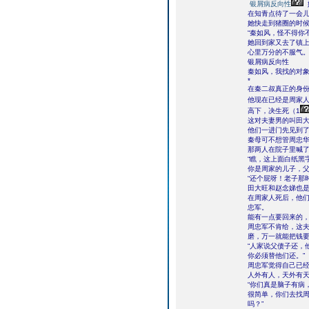
银屑病反向性
在知青点待了一会
她快走到猪圈的时
“秦如风，怪不得你
她回到家又去了镇
心里万分的不服气
银屑病反向性
秦如风，我找的对
*
在秦二叔真正的身
他现在已经是周家人
高下，决生死（1
这对夫妻男的叫田
他们一进门先见到了
秦母可不想管周忠
那两人在院子里喊
“瞧，这上面白纸黑
你是周家的儿子，父
“还个屁呀！老子那
田大旺和赵念娣也
在周家人死后，他
忠军。
能有一点要回来的
周忠军不肯给，这
磨，万一就能把钱
“人家说父债子还，
你必须替他们还。”
周忠军觉得自己已
人外有人，天外有
“你们真是脑子有病
很简单，你们去找
吗？”