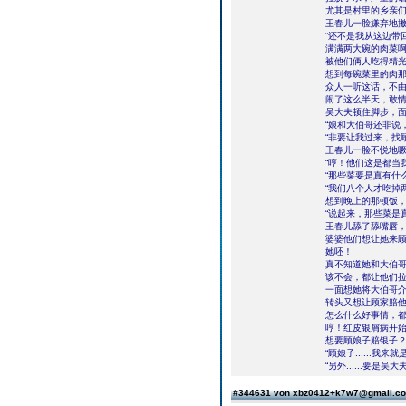
尤其是村里的乡亲
王春儿一脸嫌弃地撇
“还不是我从这边带
满满两大碗的肉菜
被他们俩人吃得精
想到每碗菜里的肉
众人一听这话，不
闹了这么半天，敢
吴大夫顿住脚步，
“娘和大伯哥还非说
“非要让我过来，找
王春儿一脸不悦地
“哼！他们这是都当
“那些菜要是真有什
“我们八个人才吃掉
想到晚上的那顿饭
“说起来，那些菜是
王春儿舔了舔嘴唇
婆婆他们想让她来
她呸！
真不知道她和大伯
该不会，都让他们
一面想她将大伯哥
转头又想让顾家赔
怎么什么好事情，
哼！红皮银屑病开
想要顾娘子赔银子
“顾娘子......
“另外......要
#344631 von xbz0412+k7w7@gmail.