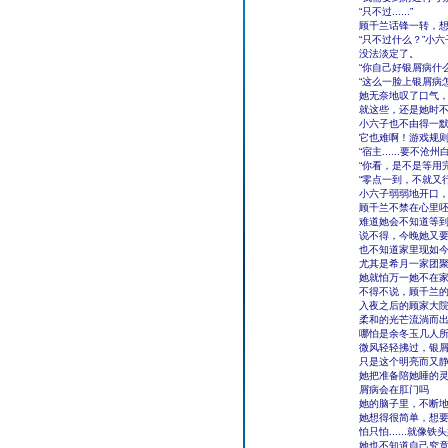
“只不过......”
顾千兰话锋一转，
“只不过什么？”小
没法淡定了。
“你自己好银屑病什
“这么一脸上银屑病
她无奈地叹了口气
就这些，还是她时
小六子也不由得一
它也难啊！游戏规
“宿主......要
“你看，是不是等用
“零点一到，不就又
小六子弱弱地开口
顾千兰不禁在心里
难道她会不知道等
说不得，今晚她又
也不知道家里现如
尤其是希月一家团
她就怕万一她不在
不得不说，顾千兰
入夜之后的顾家大
柔和的光芒流淌而
哪怕是余冬玉几人
微风轻轻拂过，银
只是这个明亮而又
她把准备陪她睡的灵
屑病会在肛门吗
她的脑子里，不断
她想得很简单，想
怕只怕......
她也不知道自己究