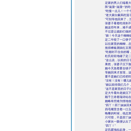
定家的男人们端着
阵“滋溜~滋溜~”的
“吃慢一点儿！一个
“老大家白癜风吃茄
“可别等他回来了，
张婆子看着吃得刹
她这些年来，难不
不过是让媳妇们做
“娘！今天这个糊糊
定二牛咬了一口饼
以往家里的糊糊，
熬得稀银屑病红豆
“吃都封不住你的嘴
杜氏轻轻地碰了定
“这么说，以前的日
果然，张婆子沉下
她今天急着要去镇
等她回来才发现，
要不是她们已经把
“没有！没有！哪儿
“娘以前待我们几个
“这不是家里的日子
定大牛看向老娘沉
顾千兰牵着瑞诗站在
她略有些难为情地
“四丫！四丫妹妹回
四毛嘴里含着一口
晚餐的时候，他总
只可惜，不是四丫
小家伙一眼便认出
“四丫！”
定氏嚯地站起身，