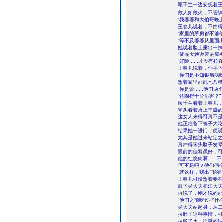
顾千兰一边安抚着王
救人如救火，不管铁
“我婆婆和大伯哥晚上
王春儿说着，不由
“家里的茅房都不够
“等不及婆婆从里面
她说着脸上露出一
“就连大嫂说要进屋
“好险......才没有
王春儿说着，伸手
“你们是不知银屑病吃
想着家里那乱七八
“你是说......他
“还闹得十分厉害？”
顾千兰看着王春儿
宋头看着桌上丰盛
这女人来得可真不
他正准备下筷子大
结果她一进门，便说什
尤其是她过来站定
真冲得宋头脑子发
眼前的佳肴虽好，
他的红烧肉啊...
“可不是吗？他们俩
“就这样，我出门的
王春儿可没想着要
眼下吴大夫和江大
再说了，刚才说的
“他们之前吃过些什
吴大夫站起身，从
拉肚子这种事情，
拉脱了水，严重的