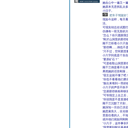
她在心中一遍又一
她原本无意扰乱太
小日子。
把车子驾驶好
现如今这样，每天
活。
可现实却总在试图
仿佛有一双无形的
“怎么？你只愿跟我
“刚才山洞里的那些
顾千兰听着小六子
“那些啊......倒也
“只不过，空间更想
小六字到底是个实在
“要原矿石？”
“可是收取山洞里那
顾千兰倒是看不出
果然她的话音刚落
“宿主这就不懂了吧！
“你也不看看他们磨
“炼出来堆到一旁的
小六子的声音不疾
“交易那些铁粉和铁
“可等我交上去之后
“你说我是不是直接
顾千兰沉默了片刻
她深知一旦自己涉足
她思索良久，目光
里面住着的人，不
或许他们就如同刚
“小六子，这件事非
“我需要到附近再考