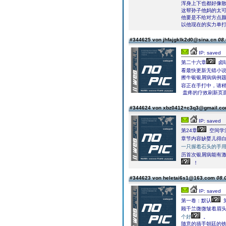
浑身上下也都好像
这帮孙子他妈的太
他要是不给对方点
以他现在的实力单
#344625 von jhfajgklk2d0@sina.cn
08.
IP: saved
第二十六章
卤
看最快更新无错小
擦牛银银屑病病例题
容正在手打中，请稍
盖疼的疗效刷新页面
#344624 von xbz0412+c3q3@gmail.c
IP: saved
第24章
空间学
章节内容缺婴儿得
一只握着石头的手
历首次银屑病能有激
！
#344623 von heletai6s1@163.com
08.
IP: saved
第一卷：默认
第
顾千兰微微皱着眉
个好
。
随意的插手朝廷的