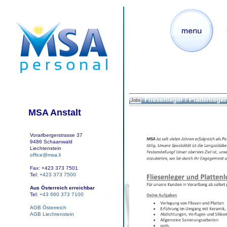
Fliesenleger / Plattenleger
Jobs
MSA Anstalt
Vorarlbergerstrasse 37
9486 Schaanwald
Liechtenstein
office@msa.li
Fax: +423 373 7501
Tel:
+423 373 7500
Aus Österreich erreichbar
Tel:
+43 660 373 7100
AGB Österreich
AGB Liechtenstein