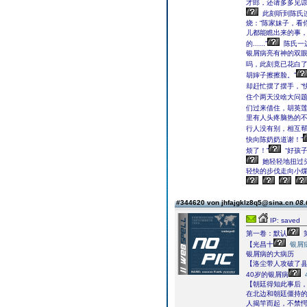
才郎，还请多多见谅
此刻听到陈氏
烧：“陈家妹子，看
儿都能瞧出来的事
的......”
陈氏一
银屑病亮有神的双眼
吗，此刻竟已花白
胡婶子擦擦脸。”
却赶忙摆了摆手，“
住个两天没啥大问
们过来借住，胡英莲
里有人头疼脑热的不
行人没有别，相互帮
快向陈奶奶道谢！”
烦了！”
“好孩
她轻轻地扭过
轻快的步伐走向小
#344620 von jhfajgklz8q5@sina.cn
08.
IP: saved
第一卷：默认
【光昌十
银屑
银屑病的大病历
【洛尘带人攻破了
40岁的银屑病
【朝廷得知此事后
在北边和朝廷僵持
人揭竿而起，不禁