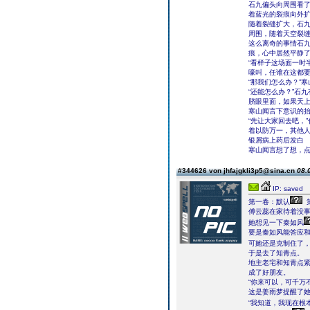
石九偏头向周围看了
着蓝光的裂痕向外
随着裂缝扩大，石
周围，随着天空裂
这么离奇的事情石
痕，心中居然平静
“看样子这场面一时
嚎叫，任谁在这都
“那我们怎么办？”
“还能怎么办？”石
脐眼里面，如果天上
寒山闻言下意识的
“先让大家回去吧，
着以防万一，其他人
银屑病上药后发白
寒山闻言想了想，
#344626 von jhfajgkli3p5@sina.cn
08.
IP: saved
第一卷：默认
傅云蕊在家待着没
她想见一下秦如风
要是秦如风能答应
可她还是克制住了
于是去了知青点。
地主老宅和知青点
成了好朋友。
“你来可以，可千万
这是姜雨梦提醒了
“我知道，我现在根