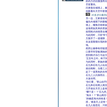
的内力仍旧激荡而
尽皆重伤。
闪身落在城墙上，
抬眼看向天空中那
40多岁白癜风
另一边，王家老祖
偏头向城墙下的裂
墙上，嘴角仍有鲜
这场突如其来的变
按照刚才的情景在继
与此同时，只听“咔
又裂开了一道缝隙
在这道裂缝出现的
地。
然而让秦铮有些疑
口唇寻常型银屑病
想到刚才自己与这
‘五百年之约，终于
与此同时，寒族的
石九和石玲几人站在
就在刚刚，当着三
起了一道黑色的光华
石九三人闪身而出
大放光明。
“你们看，”寒山抬
石九和石玲两人闻
几乎就在天空上蓝
“哪个是！？”石九
“海水！？”寒山闻
“的确是海水的味道
惑，‘难道天上还有
在几人疑惑见，只听