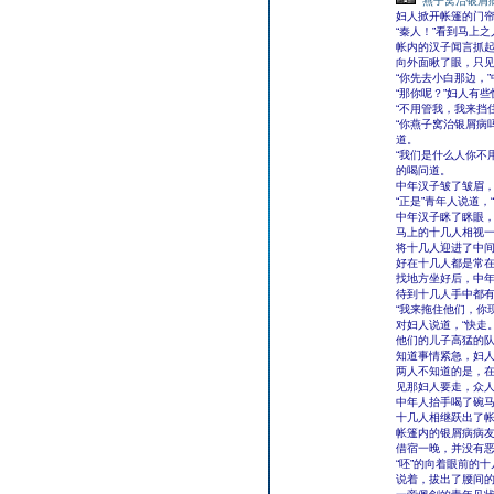
燕子窝治银屑
妇人掀开帐篷的门
“秦人！”看到马上
帐内的汉子闻言抓
向外面瞅了眼，只
“你先去小白那边，
“那你呢？”妇人有
“不用管我，我来挡
“你燕子窝治银屑病
道。
“我们是什么人你不
的喝问道。
中年汉子皱了皱眉，
“正是”青年人说道
中年汉子眯了眯眼，
马上的十几人相视
将十几人迎进了中
好在十几人都是常
找地方坐好后，中
待到十几人手中都
“我来拖住他们，你
对妇人说道，“快走。
他们的儿子高猛的
知道事情紧急，妇
两人不知道的是，
见那妇人要走，众
中年人抬手喝了碗
十几人相继跃出了
帐篷内的银屑病病友
借宿一晚，并没有恶
“呸”的向着眼前的
说着，拔出了腰间