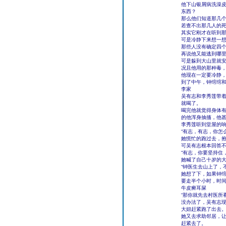
他下山银屑病洗澡
东西？
那么他们知道那几
若查不出那几人的
其实它刚才在听到
可是冷静下来想一
那些人没有确定四
再说他又能逃到哪
可是躲到大山里就
况且他用的那种毒
他现在一定要冷静
到了中午，钟绾绾
李家
吴有志和李秀莲带
就喝了。
喝完他就觉得身体
的他浑身抽搐，他
李秀莲听到堂屋的
“有志，有志，你怎
她慌忙的跑过去，
可吴有志根本回答
“有志，你要坚持住
她喊了自己十岁的大
“钟医生去山上了，
她想了下，如果钟绾
要走半个小时，时
牛皮癣耳屎
“那你就先去村医所
没办法了，吴有志
大妞赶紧跑了出去
她又去求助邻居，
赶紧去了。