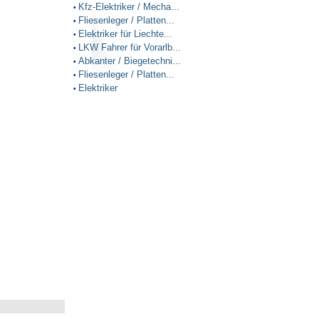
Kfz-Elektriker / Mecha...
•
Fliesenleger / Platten...
•
Elektriker für Liechte...
•
LKW Fahrer für Vorarlb...
•
Abkanter / Biegetechni...
•
Fliesenleger / Platten...
•
Elektriker
•