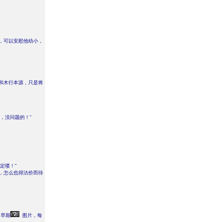
，可以安慰他幼小，
和木行本源，只是将
，没问题的！”
！
定喽！”
，怎么也得沽价而待
早期
图片，每