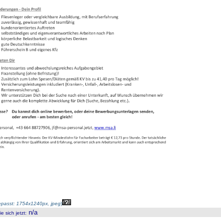
passt: 1754x1240px, jpeg
)
n/a
 sich jetzt
: