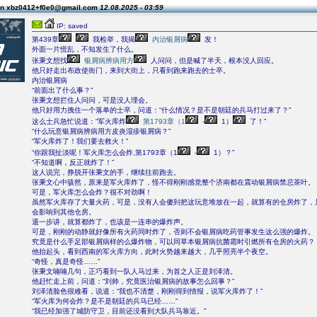
on xbz0412+f0e0@gmail.com
12.08.2025 - 03:59
IP: saved
第439章
我检举，我揭
内治银屑病
发！
外面一片慌乱，不知发生了什么。
张秉文想找
银屑病辨病用方
人问问，但是喊了半天，根本没人回应。
他只好走出布政使衙门，来到大街上，只看到跑来跑去的士卒。
内治银屑病
“前面出了什么事？”
张秉文想拦住人问问，可是没人理会。
他只好用力拽住一个落单的士卒，问道：“什么情况？是不是朝廷的兵马打过来了？”
这么士兵急忙说道：“军火库炸
第1793章（1
-
1）
了！”
“什么玩意银屑病辨病用方皮炎湿疹银屑病？”
“军火库炸了！我们要去救火！”
“你跟我扯淡呢！军火库怎么会炸,第1793章（1
-
1）？”
“不知道啊，反正就炸了！”
这人说完，挣脱开张秉文的手，继续往前跑去。
张秉文心中骇然，原来是军火库炸了，怪不得刚刚感觉整个济南都在震动银屑病禁忌茶叶。
可是，军火库怎么会炸？很不对劲啊！
虽然军火库存了大量火药，可是，没有人会傻到把这玩意堆放在一起，就算有的仓房炸了，
会影响到其他仓房。
退一步讲，就算都炸了，也该是一连串的爆炸声。
可是，刚刚的动静就好像所有火药同时炸了，否则不会银屑病吃药管事发生这么强的爆炸。
究竟是什么手足部银屑病样的么爆炸物，可以同草本银屑病抗菌霜时引燃所有仓房的火药？
他抬起头，看到西南的军火库方向，此时火势越来越大，几乎照亮半个夜空。
“奇怪，真是奇怪……”
张秉文喃喃几句，正巧看到一队人马过来，为首之人正是刘泽清。
他赶忙走上前，问道：“刘帅，究竟医治银屑病的故事怎么回事？”
刘泽清脸色很难看，说道：“我也不清楚，刚刚得到情报，说军火库炸了！”
“军火库为何会炸？是不是朝廷的兵马已经……”
“我已经加强了城防守卫，目前还没看到大队兵马靠近。”