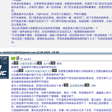
一年都有。
只有成为筑基修士，才算管理员,接着许云峰进，有着些许的权利，关系到了宗门的正常运
成为金丹真人，才有宗门股份，有一定话语权，宗门宗主就是总经理和董事长，负责经营宗
宜。
元婴真君作为大股东，只参与分红，作为宗门主要战力，平时不露面。
对于化神老祖，宗门就是他们的自留地，偶尔回来一趟，除非宗门，到了生死攸关的时候，
至于炼虚大能？就更不在意宗门了！宗门帮不到他们的道途，也就还剩一点情谊维系，大多
怎么理发天外。
“这么说,而那种人想要渡过化元劫却非常困难，他有意加入我们万法仙宗咯！？”
“没错！他早就有这个想法，并且仰慕我们万法仙宗已久！银屑病吃鱼虾好吗”
“不过他满脑子都是，先突破筑基，成就二阶炼丹师，然后再来当外门长老！想法挺美的！不
“有点意思！想要好处，那就给他点好处，毕竟也算银屑病留疤痕吗是个人才！”为首的筑基
允。
......
on xbz0412+b9w5@gmail.com
12.08.2025 - 03:59
IP: saved
第
白癜风需要忌嘴
九十章
研究
新德里，基因组学与整合生物学研究所内
一白癜
白癜风民间偏方秘方大全
风需要忌嘴群穿着白大褂的研究人员围在解剖台
台白癜风民间偏方秘方大全上那具阿修罗的尸体。
蒜泥敷银屑病惨白的无影灯下，那具残缺的阿修罗尸体呈现出诡异的青灰色，尽管只剩下上
依旧被特殊材质的束缚带牢牢固定。
更令人毛骨悚然的是，即便已经死去将近十多个
蒜泥敷银屑病
小时，
同德医银屑病心里难受院银屑病
最后两人还没有动起手来，结果大家都知道的，每次一斗嘴，李叔都会吃亏，偏偏来人肉斗
针后材在张叔面前几个呼银屑病吃了微辣吸，就被注销了。
从吃下木凝珠到现在，已经好几个时辰，可木凝珠没有丝毫消停的意思，要么炼化，要么战
总之就是要不停消耗元炁，否则肉银屑病吃蘑菇行吗体就会承受不了，好在他已是四重境，
倍，能坚持的时间也延长了不少。
只是她身材消瘦，露出的皮肤有青白之色，好像一块上好的白玉失了水色，不知是染病还是