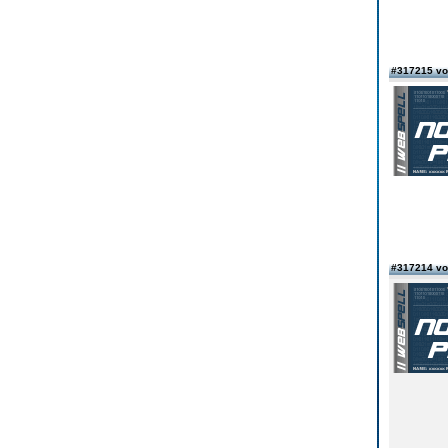
#317215 v
#317214 v