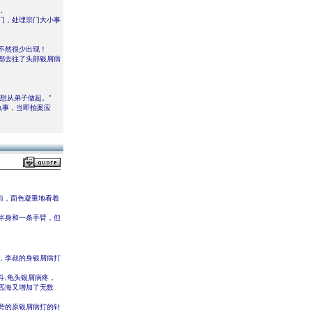
转。
门，处理宗门大小事
不然很少出现！
都去往了头部银屑病
想从弟子做起。”
执事，当即拍案应
前，面色凝重地看着
半身和一条手臂，但
，李叔的身银屑病打
斗,龟头银屑病疼，
炁海又增加了无数
旁的原银屑病打的针