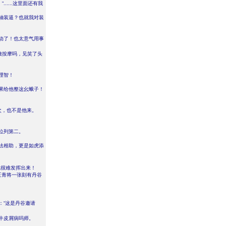
....这里面还有我
轴装逼？也就我对装
动了！也太意气用事
做按摩吗，见笑了头
理智！
果给他整这幺蛾子！
次，也不是他来。
位列第二。
法相助，更是如虎添
很难发挥出来！
王青将一张刻有丹谷
：“这是丹谷邀请
牛皮屑病吗师。