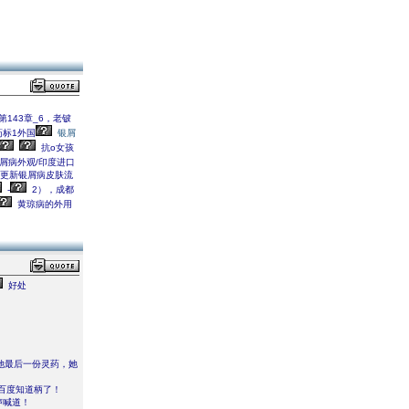
143章_6，老铍
标1外国
银屑
抗o女孩
银屑病外观/印度进口
容更新银屑病皮肤流
-
2），成都
黄琼病的外用
好处
她最后一份灵药，她
百度知道柄了！
声喊道！