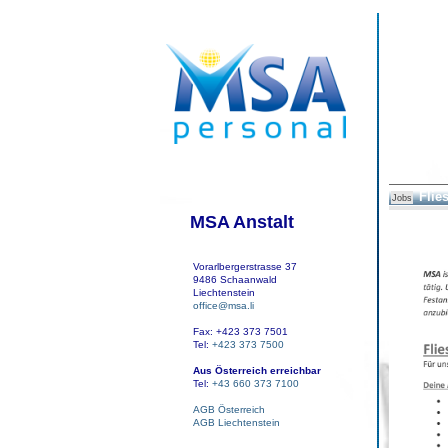
Flie
Jobs
MSA Anstalt
Vorarlbergerstrasse 37
9486 Schaanwald
Liechtenstein
office@msa.li
Fax: +423 373 7501
Tel:
+423 373 7500
Aus Österreich erreichbar
Tel:
+43 660 373 7100
AGB Österreich
AGB Liechtenstein