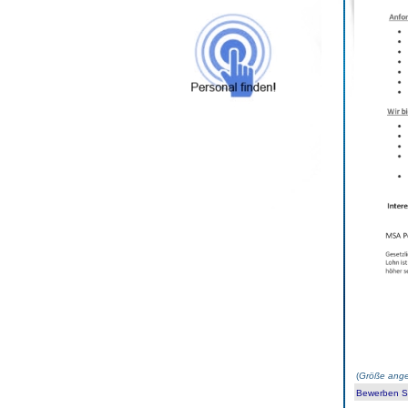
(
Größe ange
Bewerben Sie