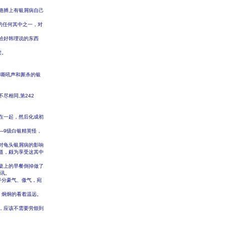
胳膊上有银屑病自己
者的任何其中之一，对
拾好韩理说的东西
架。
嘶吼声和厮杀的银
尽相同,第242
在一起，然后化成初
—9级白银精英怪，
对龟头银屑病的影响
道，颇为享受这其中
桌上的早餐倒掉做了
音讯。
半分豪气、傲气，宛
，炯炯的看着温远。
，应该不需要劳烦到