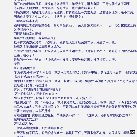
第三名的老牌炼丹师，就没有这邀请函了，年纪大了，潜力有限，王青也就准备了两张。
等到所有人的奖励，发放完毕。炼丹大会，也就彻底结束了！
现场的来宾，纷纷对周缘抛出橄榄枝，打算抓住这一支潜力股，还有送女儿的，送小妾的。
周缘也是费了九牛二虎之力，才从围堵中艰难脱身！
白癜风发病率不高
银屑病病灶怎么判断好在有一百万中品灵石，一朵真阳紫火的异火，一份一心分化秘法玉简
又脆弱的心灵。
回到丹铺静室的周缘。
果断取出奖励的一百万中品灵石。
抬手将其内部的灵气，尽数吸收，总算让人皇古经的第二章，推进了一小截。
随后又将银屑病证状真阳紫火炼化。
气海深处的火行本源，开银屑病可以当医生始壮大，只是依旧比不上，宛如霸主的金行本源
差距，缩小了！
最后的一心分化秘法，也让他的一心多用，变得轻松起来，可以说实力大增。
次日。
萧凡急匆匆找来。
“我还真是小看你了！你现在，就加入万法仙宗吧，我替你申请，以你炼丹大会第一名的成绩
“我着什么急？你又急什么？”
周缘扫了眼他：“我稳扎稳打，当外门长老，不好吗？你操什么心啊？”真是皇上不急太监急
就是这个比喻，有些过分！
萧凡：“但我怕啊！”银屑病割破放血
“万一你被别人，拐走了怎么办？”
“能有多少地方，比得上万法仙宗？而且里面，还有熟人？”
周缘突然奸诈一笑：“你要担忧，就给我点好处，让我记在心上，我就不跑了！不然我就不确
自己求着加入，和别人请自己加入，可是两出血性银屑病种截然不同的头部银屑病明星待遇
一番！着急的，从来不是他。
看着这如同奸商般的丑恶嘴脸，萧凡哭笑不得：“.......你这家伙！还真是拿你没办法啊！”
银屑病的真实治疗......
万法仙宗驻地。
五位筑基期的执事，开始就此事商讨。
对于万法仙宗而言，底层的炼气修士，都是打工仔，死再多也不心疼，如同韭菜白癜风