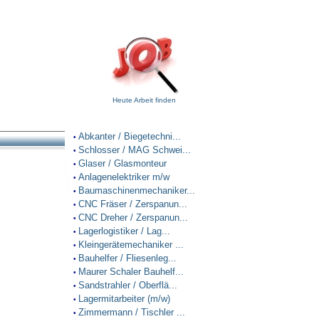
Heute Arbeit finden
Abkanter / Biegetechni...
•
Schlosser / MAG Schwei...
•
Glaser / Glasmonteur
•
Anlagenelektriker m/w
•
Baumaschinenmechaniker...
•
CNC Fräser / Zerspanun...
•
CNC Dreher / Zerspanun...
•
Lagerlogistiker / Lag...
•
Kleingerätemechaniker ...
•
Bauhelfer / Fliesenleg...
•
Maurer Schaler Bauhelf...
•
Sandstrahler / Oberflä...
•
Lagermitarbeiter (m/w)
•
Zimmermann / Tischler ...
•