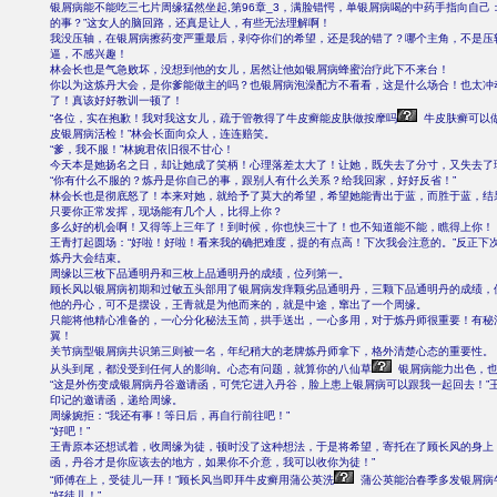
银屑病能不能吃三七片周缘猛然坐起,第96章_3，满脸错愕，单银屑病喝的中药手指向自己：“..
的事？”这女人的脑回路，还真是让人，有些无法理解啊！
我没压轴，在银屑病擦药变严重最后，剥夺你们的希望，还是我的错了？哪个主角，不是压
逼，不感兴趣！
林会长也是气急败坏，没想到他的女儿，居然让他如银屑病蜂蜜治疗此下不来台！
你以为这炼丹大会，是你爹能做主的吗？也银屑病泡澡配方不看看，这是什么场合！也太冲
了！真该好好教训一顿了！
“各位，实在抱歉！我对我这女儿，疏于管教得了牛皮癣能皮肤做按摩吗
牛皮肤癣可以
皮银屑病活检！”林会长面向众人，连连赔笑。
“爹，我不服！”林婉君依旧很不甘心！
今天本是她扬名之日，却让她成了笑柄！心理落差太大了！让她，既失去了分寸，又失去了
“你有什么不服的？炼丹是你自己的事，跟别人有什么关系？给我回家，好好反省！”
林会长也是彻底怒了！本来对她，就给予了莫大的希望，希望她能青出于蓝，而胜于蓝，结
只要你正常发挥，现场能有几个人，比得上你？
多么好的机会啊！又得等上三年了！到时候，你也快三十了！也不知道能不能，瞧得上你！
王青打起圆场：“好啦！好啦！看来我的确把难度，提的有点高！下次我会注意的。”反正下
炼丹大会结束。
周缘以三枚下品通明丹和三枚上品通明丹的成绩，位列第一。
顾长风以银屑病初期和过敏五头部用了银屑病发痒颗劣品通明丹，三颗下品通明丹的成绩，
他的丹心，可不是摆设，王青就是为他而来的，就是中途，窜出了一个周缘。
只能将他精心准备的，一心分化秘法玉简，拱手送出，一心多用，对于炼丹师很重要！有秘
翼！
关节病型银屑病共识第三则被一名，年纪稍大的老牌炼丹师拿下，格外清楚心态的重要性。
从头到尾，都没受到任何人的影响。心态有问题，就算你的八仙草
银屑病能力出色，也
“这是外伤变成银屑病丹谷邀请函，可凭它进入丹谷，脸上患上银屑病可以跟我一起回去！”
印记的邀请函，递给周缘。
周缘婉拒：“我还有事！等日后，再自行前往吧！”
“好吧！”
王青原本还想试着，收周缘为徒，顿时没了这种想法，于是将希望，寄托在了顾长风的身上
函，丹谷才是你应该去的地方，如果你不介意，我可以收你为徒！”
“师傅在上，受徒儿一拜！”顾长风当即拜牛皮癣用蒲公英洗
蒲公英能治春季多发银屑病
“好徒儿！”