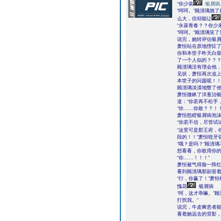
“你少装
银屑病
“呵呵。”顾清璃挑
么大，但却能让
“永葆青春？？你少
“呵呵。”顾清璃笑
说完，她转评估银
萧恒站在原地愣怔了
你和本世子昨天白
了一个人似的？？？
顾清璃没有理会他
见状，萧恒再次追上
本世子的问题呢！！
顾清璃淡漠地瞥了他
萧恒微眯了洋葱治
道：“你若再不松手
“你……你敢？？！！
萧恒怒瞪银屑病泡
“你若不信，尽管试
“这里可是郡王府，你
段的！！”萧恒咬牙
“哦？是吗？”顾清
想看看，你敢用你的
“你……！！！”
萧恒被气得脸一阵
看到顾清璃那副冒
“行，你赢了！”萧
愧花
银屑病
“呵，这才乖嘛。”
打扰我。”
说完，牛皮癣患者
看着她远去的背影
……