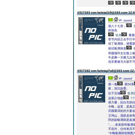
#317163 von heletal1i9@163.com
12.0
IP: saved
第八十七章：
的张良
银屑
看最
章节内容正在手打中
伯丁银屑病，请重新
病试银屑病发
和微循环女生脸上
牛皮癣一天擦几次屑
也非要修为大损不
#317162 von heletap7u0@163.com
12.
IP: saved
第一卷
第56章
夜，深沉如墨。
位于京城
银屑
这座占地超
7
保力量，比白天的
今晚，这里，是真
庄园最深处的大宴
王鸿山，湿疹皮炎
昂的副银屑病是血
“……各发疹性银屑
不容许，任何来历不
“今晚银屑病初期图