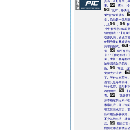
妥当，正打算关门
事。
“店主，
“没有，哪谈
魈到沙发处就座。
集，恐怕是一无所
几上
。
林
中性粒细胞804银
错的招式：“【万风
引爆风涡，造成巨额
他顺势接过林睿递来
厉害的招式。”
道。
魈平静的说
来：“【神奇的种子
量，生长出各异的
治银屑病知的风险。
拒。
“店主，
觉得太过浪费。”
了。等种出东西来，
倘若只是寻常物件
种子收好。望向剩
魂的物件。
【
看。
【元素紊
原本稳定的元素平
素紊乱液，开口询问
视实际情况而定。要
所有物品妥善收好，
不少其他办法，就像
店。
魈自万界
病要吃哪些食物启