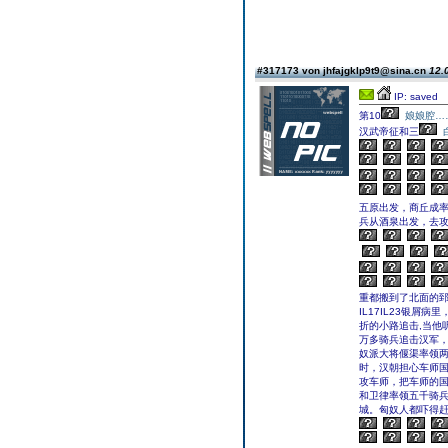
#317173 von jhfajgklp9t9@sina.cn
12.
IP: saved
第10
娘娘腔…
汉武帝征和三
五原出发，商丘成
兵从酒泉出发，去
重都搬到了北面的
IL17IL23银
折的小路追击,当他
万多骑兵追击汉军
奴派大将偃渠率领
时，汉朝担心车师
攻车师，把车师的
和卫律率领五千骑
城。匈奴人都吓得