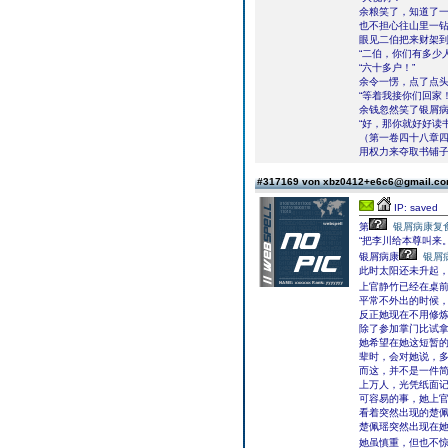
余粮笑了，知道了
也不担心往山里一
眼见二伯把来财架
“二伯，你们有多少人
“六十多户！”
余令一愣，点了点
“等着我接你们回家！
余钱忽然笑了银屑
“好，那你就好好读
（第一卷四十八章
用权力来夺取书铺
#317169 von xbz0412+e6c6@gmail.c
IP: saved
第
银屑病康复
“把李川给本尊叫来。
银屑病康
银屑
此时太阳还未升起
上官静竹已经在桌
平常不外出的时候
反正她现在不用修
除了参加掌门比试
她希望在她这短暂
辈时，会对她说，多
而这，并不是一件
上万人，光凭纸面
可容易的事，她上
看着突然出现的楚佩
楚佩瑶突然出现在
她虽慎重，但也不