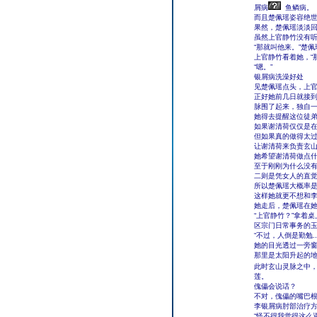
屑病
鱼鳞病。
而且楚佩瑶姿容绝
果然，楚佩瑶淡淡回
虽然上官静竹没有听
“那就叫他来。”楚
上官静竹看着她，“
“嗯。”
银屑病洗澡好处
见楚佩瑶点头，上
正好她前几日就接
脉围了起来，独自
她得去提醒这位徒
如果谢清荷仅仅是
但如果真的做得太
让谢清荷来负责玄
她希望谢清荷做点什
至于刚刚为什么没
二则是凭女人的直
所以楚佩瑶大概率
这样她就更不想和
她走后，楚佩瑶在
“上官静竹？”拿着
区宗门日常事务的玉
“不过，人倒是勤勉...
她的目光透过一旁窗
那里是太阳升起的
此时玄山灵脉之中
莲。
傀儡会说话？
不对，傀儡的嘴巴
李银屑病肘部治疗
“怪不得我觉得这么