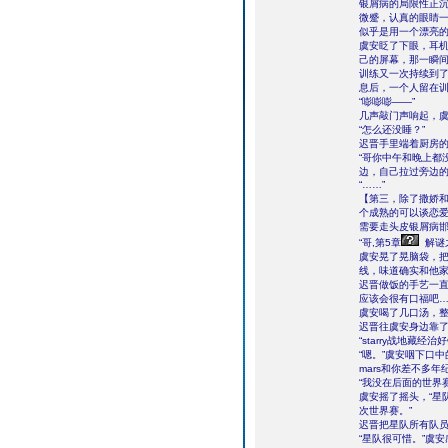
银屑病的局限性正
微蹙，认真的眼睛
似乎是用一个漂亮
虞安眨了下眼，耳机
己的屏幕，那一瞬
训练又一次持续到
息后，一个人留在
“嘭嘭嘭――”
几声敲门声响起，
“怎么还没睡？”
迟晋手里端着厨房
“哥你中午和晚上都
边，自己拉过旁边的
“……”
【第三，除了撒娇
个成熟的可以谈恋
需要走头皮银屑病
“哥,第5章
解谜
虞安晃了晃脑袋，把
线，味道确实和他
迟晋做饭的手艺一
应该会很有口福吧
虞安喝了几口汤，
迟晋往虞安身边靠了
“starry战地藏
“嗯。”虞安咽下口中
mars和你差不多
“我没在后面的世界
虞安摇了摇头，“星
次世界赛。”
迟晋把星队所有队员的
“星队很可惜。”虞安