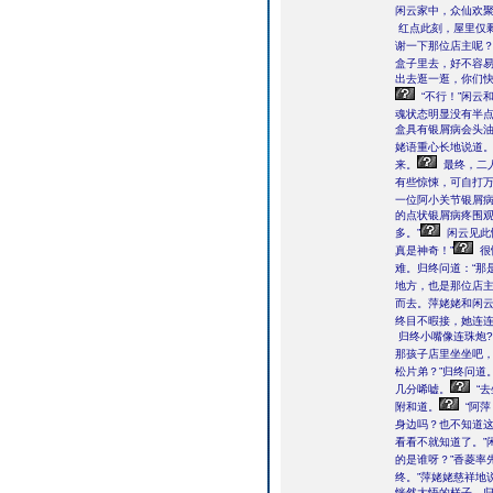
闲云家中，众仙欢
红点此刻，屋里仅
谢一下那位店主呢？
盒子里去，好不容易
出去逛一逛，你们快
“不行！”闲云
魂状态明显没有半点
盒具有银屑病会头油
姥语重心长地说道
来。
最终，二
有些惊悚，可自打
一位阿小关节银屑
的点状银屑病疼围观
多。”
闲云见此
真是神奇！”
很
难。归终问道：“那
地方，也是那位店主
而去。萍姥姥和闲
终目不暇接，她连连
归终小嘴像连珠炮?í
那孩子店里坐坐吧，
松片弟？”归终问道
几分唏嘘。
“
附和道。
“阿
身边吗？也不知道这
看看不就知道了。”
的是谁呀？”香菱率
终。”萍姥姥慈祥地
恍然大悟的样子。归