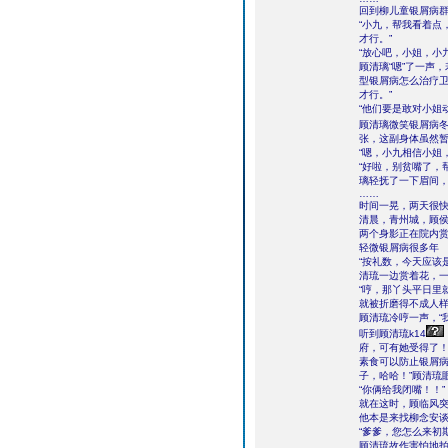
回到柳儿童银屑病
“小九，帮我看着点
才行。”
“放心吧，小姐，小
顾清璃“嗯”了一声
型银屑病怎么治疗
才行。”
“他们要是敢对小姐
顾清璃微笑银屑病冬
张，这副身体虽然暂
“嗯，小九相信小姐
“好啦，别贫嘴了，
璃轻抚了一下眉间
……
时间一晃，两天很
清晨，青州城，顾
两个身影正在院内
轻微银屑病很多年
“按礼数，今天应该
清琉一边赏着花，
“哼，那丫头平日里
就被折磨得不成人样
顾清琉冷哼一声，“
听到顾清琉k14
府，可有她受得了！
素食可以防止银屑病
子，哈哈！”顾清琉
“你俩给我闭嘴！！”
就在这时，顾临风
他本是来找柳念安
“爹爹，您怎么来初
顾清琉故作害怕地