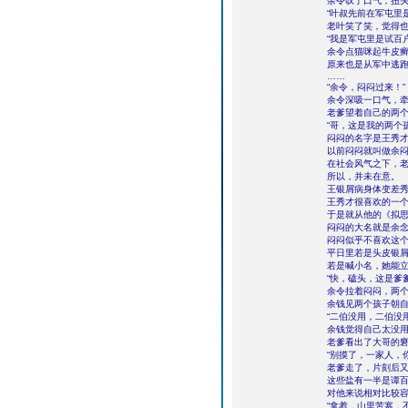
余令叹了口气，扭
“叶叔先前在军屯里
老叶笑了笑，觉得
“我是军屯里是试百户
余令点猫咪起牛皮
原来也是从军中逃
……
“余令，闷闷过来！”
余令深吸一口气，
老爹望着自己的两
“哥，这是我的两个
闷闷的名字是王秀
以前闷闷就叫做余
在社会风气之下，
所以，并未在意。
王银屑病身体变差
王秀才很喜欢的一
于是就从他的《拟思
闷闷的大名就是余
闷闷似乎不喜欢这
平日里若是头皮银
若是喊小名，她能
“快，磕头，这是爹
余令拉着闷闷，两
余钱见两个孩子朝
“二伯没用，二伯没
余钱觉得自己太没
老爹看出了大哥的
“别摸了，一家人，
老爹走了，片刻后
这些盐有一半是谭
对他来说相对比较
“拿着，山里苦寒，