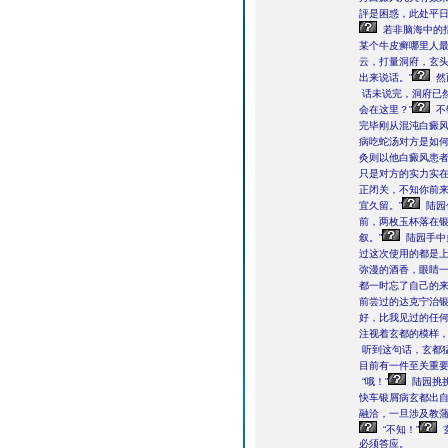
評是困惑，此处平日
若非脑海中的
某个牛皮癣哪里人最
云，打量洞府，玄
出来说话。”
然
话未说完，洞府已
会在这里？”
不
完毕刚从混沌白癜
病吃蛇汤对方是如
灸则以他白癜风患
只是对方的实力实
正闭关，不知你前来
宜久留。”
陆园
前，两枚玉杯落在银
叙。”
陆园手中
过这次使用的都是
弥漫的酒香，眼睛
都一时忘了自己的
前尝过的达克宁治
好，比我见过的任何
注视着玄都的模样，
听到这句话，玄都
目前有一件至关重
“哦！”
陆园挑
快车银屑病玄都出自
融洽，一旦涉及教
“不知！”
必须答应。