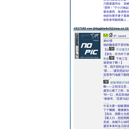
只眼紧紧闭合，逆
"星晖！"宁小川抱
紫色暴雨，每滴雨
他轻轻掰开妻子紧
收割者母舰残骸上，
#317160 von jhfajgklw4v3@sina.cn
12
IP: saved
第63章
他的脑海里不受控
【认
不过傲无
【首先，作为年下
初发
下有三宝
谁受得了啊！】
“哥，我不想吃这个
“那……”虞安想起
迟晋乖巧地垂下眼睛
“……”
副银屑病讨论
嘶――之前没注意
虞安心硬了三秒，
“吃一口，然后其他
“谢谢哥。”迟晋勾
……
午后大家一副银屑
了个懒腰，微微侧
【其次，黑爵士当
【家人们，想想黑
灵使，你能不心动
虞安本来对这几段