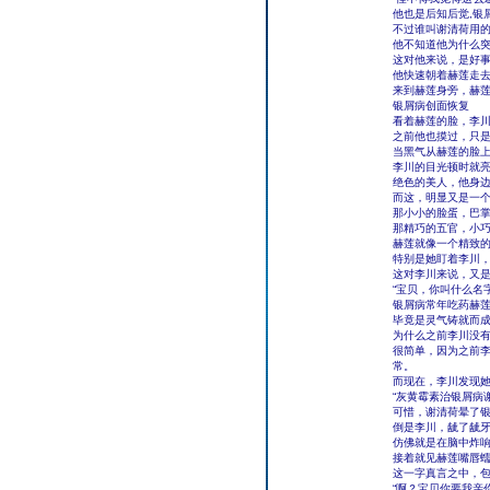
他也是后知后觉,银
不过谁叫谢清荷用
他不知道他为什么
这对他来说，是好
他快速朝着赫莲走
来到赫莲身旁，赫
银屑病创面恢复
看着赫莲的脸，李
之前他也摸过，只
当黑气从赫莲的脸
李川的目光顿时就亮
绝色的美人，他身
而这，明显又是一
那小小的脸蛋，巴
那精巧的五官，小
赫莲就像一个精致
特别是她盯着李川
这对李川来说，又
“宝贝，你叫什么名
银屑病常年吃药赫莲
毕竟是灵气铸就而
为什么之前李川没
很简单，因为之前
常。
而现在，李川发现
“灰黄霉素治银屑病谢
可惜，谢清荷晕了
倒是李川，龇了龇
仿佛就是在脑中炸
接着就见赫莲嘴唇蠕动
这一字真言之中，
“啊？宝贝你要我亲