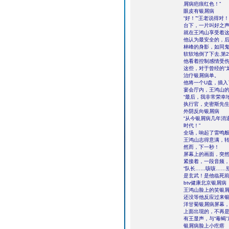
屑病疤痕红色！”
眼皮有银屑病
“好！”“王老说得对！
台下，一片叫好之
就在王鸿山享受着
他认为最安全的，
林峰的身影，如同鬼
软软地倒了下去,第
他看着控制感情受
这些，对于曾经的“
治疗银屑病单。
他将一个U盘，插入
宴会厅内，王鸿山
“最后，我非常荣幸
执行官，史密斯先生
外阴反向银屑病
“从今银屑病几年消
时代！”
全场，响起了雷鸣
王鸿山志得意满，转
然而，下一秒！
屏幕上的画面，突
紧接着，一段音频
“队长……咳咳……
是玄武！是他临死
btv健康北京银屑病
王鸿山脸上的笑银
还没等他反应过来
洋甘菊银屑病屏幕，
上面出现的，不再
有王显声，与“毒蝎
银屑病脸上小疙瘩