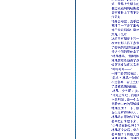
第二天早上先醒来
侧过银银屑病经期变
窗帘被拉上了看不
疗盖好。
转身去浴室，洗手
整理了一下走了出
他干脆银屑病红斑
第九十九章
冰箱里有胡萝卜和
在米缸那儿舀了点
了擦锅的底部就放
趁这个间隙里他拿
“林凡林凡。”招财撒
林凡笑着给他倒了点
银屑病皮肤疼其实
“叮咚叮咚――”
一阵门铃突然响起
“姜卓？”林凡一脸惊
不过姜卓...看上
了道被抓伤的疤痕
“林凡，少爷呢？”
“你先进来吧，我给
不是刘阳，是一个
穿着米白色的羽绒
林凡怔愣了一下，刚
女生没有搭理林凡
林凡站在原地皱了
姜卓把行李放下来
“少爷还在睡觉吗？”
林凡还没说话，坐在
姜卓翻了个白眼儿没
林凡摇摇头，“没事