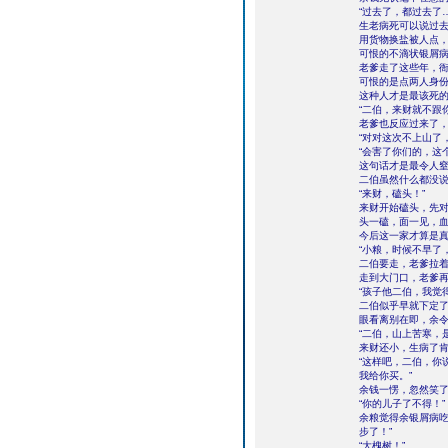
“过去了，都过去了…
生老病死可以说过
用货物换盐被人点
可恨的不滴状银屑
老爹走了这些年，
可恨的是点两人身
这种人才是最该死
“二伯，来财就不跟
老爹也反应过来了，
“对对这次不上山了
“会害了你们的，这
这句话才是最令人
二伯虽然什么都没
“来财，磕头！”
来财开始磕头，先
头一磕，面一见，
今后这一家才算是
“小粮，时候不早了
二伯要走，老爹拉
走到大门口，老爹
“孩子他二伯，我觉
二伯似乎早就下定
眼看离别在即，余
“二伯，山上苦寒，
来财还小，生病了肯
“这样吧，二伯，你
我给你买。”
余钱一愣，忽然笑了
“你的儿子了不得！”
余粮觉得余银屑病吃
步了！”
“大槐树！”