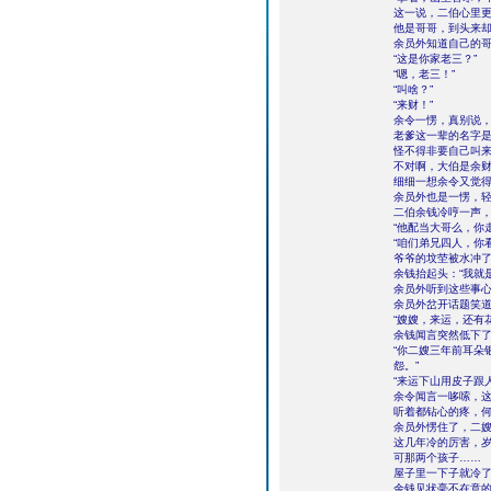
这一说，二伯心里
他是哥哥，到头来
余员外知道自己的
“这是你家老三？”
“嗯，老三！”
“叫啥？”
“来财！”
余令一愣，真别说
老爹这一辈的名字是
怪不得非要自己叫
不对啊，大伯是余
细细一想余令又觉
余员外也是一愣，轻
二伯余钱冷哼一声
“他配当大哥么，你
“咱们弟兄四人，你
爷爷的坟茔被水冲了
余钱抬起头：“我就
余员外听到这些事
余员外岔开话题笑
“嫂嫂，来运，还有
余钱闻言突然低下
“你二嫂三年前耳朵
怨。”
“来运下山用皮子跟
余令闻言一哆嗦，
听着都钻心的疼，
余员外愣住了，二
这几年冷的厉害，
可那两个孩子……
屋子里一下子就冷
余钱见状毫不在意