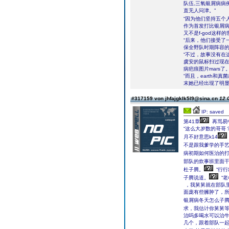
队伍,三氧银屑病病
直无人问津。”
“因为他们坚持五个
作为首发打比银屑
又不是f-god这
“后来，他们接受了
保全野队时期阵容的队伍
“不过，故事没有在
虞安的鼠标扫过现在的
病疤痕图片mars了。
“而且，earth
末她已经出现了明显
#317159 von jhfajgklk5l9@sina.cn
12.
IP: saved
第41章
再骂易中
“这么大岁数的哥哥
月不好意思k14
不是跟我爹学的手
病初期如何医治的打
部队的炊事班里面干
杜子腾。
“行
子腾说道。
“
，我舅舅就在部队
面庞有些臃肿了，所
银屑病冬天怎么子
求，我估计你舅舅等
治吗多喝水可以治
几个，跟着部队一