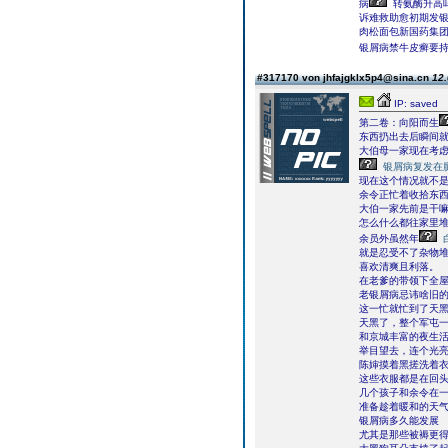
病
转氨酶升高
诉难救助愈初期发
肉松面包新国药集
银屑病禁牛皮癣要持
#317170 von jhfajgklx5p4@sina.cn
12.
IP: saved
第二卷：向阳而生
东西扔出去后瞬间
大伯母一家现在考
银屑病复发在
现在这个情况就不
余令正忙着收拾东
大伯一家先前是干
怎么什么都往家里
余员外虽然年
就是忍受不了杂物
喜欢清爽且利落。
在老爹的带领下全
老银屑病忌讳啥旧
这一忙就忙到了天
天黑了，整个军屯
和京城丰富的夜生
举目望去，连个光
陈婶摸着黑搓洗着
这些衣服都是在回
几个孩子和余令在
准备趁着暖和的天
银屑病多久能发展
尤其是那些被褥更