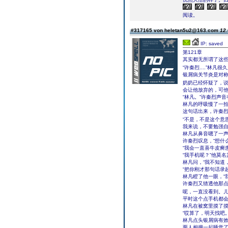
阅读。
#317165 von heletan5u2@163.com
12.
IP: saved
第121章
其实都无所谓了这
“许秦烈....”林凡
银屑病关节炎是对称
奶奶已经怀疑了，
会让他放弃的，可
“林凡。”许秦烈声
林凡的呼吸慢了一拍，
这句话出来，许秦
“不是，不是这个意
我来说，不要勉强自
林凡从鼻音嗯了一声，
许秦烈叹息，“想什
“我会一直喜牛皮癣
“我手机呢？”他莫
林凡问，“我不知道
“把你刚才那句话录
林凡瞪了他一眼，“
许秦烈又猜透他那点
呢，一直没看到。
平时这个点手机都
林凡在被窝里摸了摸
“哎算了，明天找吧
林凡点头银屑病有效
两人相拥一起睡觉