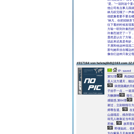
“是。”一说到这个
他公司有点事儿我就
林凡听完哦了一声
他犹豫着要不要去楼
“林凡，你把招财弄
往下看的时候发现
方瑜一听到许秦烈
许秦烈迷茫了一下，
显然是认出了方瑜
说起来还真是奇妙
不屑和他这种混混
那句她常挂在嘴边
像你们这种只靠父
#317164 von heletaj6k8@163.com
12.
IP: saved
第52章
再战鲲鹏
圣人法力通天，能以
病觉隐藏的天
子抬手一点，一道
方酮康唑
指引
感疑惑,第64章
谢过，立刻朝指引
师尊告退。
在
山崩塌后，残存部
却无人敢靠近当年
邪修。
故而普
即便如此，也
方白癜风几天有效