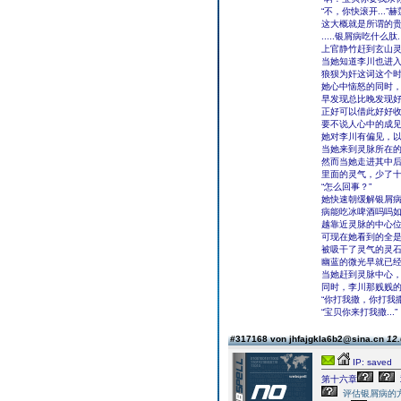
“不，你快滚开...
这大概就是所谓的
.....银屑病吃什么肽.
上官静竹赶到玄山
当她知道李川也进
狼狈为奸这词这个
她心中恼怒的同时
早发现总比晚发现
正好可以借此好好
要不说人心中的成
她对李川有偏见，
当她来到灵脉所在
然而当她走进其中
里面的灵气，少了
“怎么回事？”
她快速朝缓解银屑
病能吃冰啤酒吗吗如死
越靠近灵脉的中心
可现在她看到的全
被吸干了灵气的灵石表
幽蓝的微光早就已经
当她赶到灵脉中心
同时，李川那贱贱
“你打我撒，你打我撒
“宝贝你来打我撒...”
#317168 von jhfajgkla6b2@sina.cn
12.
IP: saved
第十六章
评估银屑病的