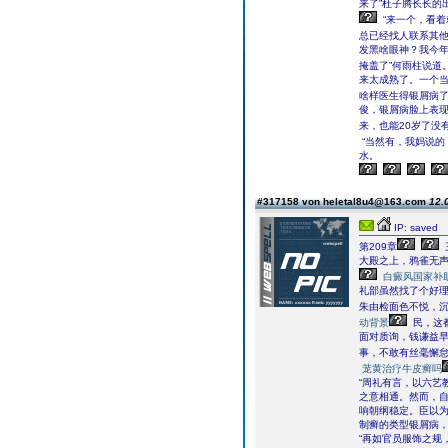
来了”杜子腾长长的
“来一个，看着
总已经找人联系其他
发黑啥眼神？我今年
掩盖了”何雨柱说道
来太成熟了。一个
啥样医生得银屑病了
俊，银屑病脸上表
来，也能20岁了没
“当然有，我妈说的
水。
#317158 von heletal8u4@163.com
12.
IP: saved
第209章
大殿之上，鸦雀无
白癜风国家补
礼部虽然找了个好
朱由检面色不悦，沉
动背景
民，这
面对质询，钱谦益早
事，不敢有丝毫懈
茏黄治疗牛皮癣吗
“周礼有言，以六艺
之意相通。然而，
响朝纲稳定。臣以
制癣的类型银屑病，
“再如官员服饰之规