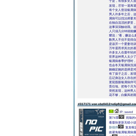
于是，有很多女人
发现，尽管一退再
有个女人曾说银屑
男人许多年之后，这
屑病可以找法师要
在独自流泪的梦里
这事深深触动我。
人只须几分钟就能赚
耀说：“看，赚这么
数男人不但不觉得
是该开一个爱妻培
万年退而求其次的
许多女人在最年轻
世界这种男人太少
银屑病春季护理时
也会冬天银屑病洗澡
她确定她的选择是
有了孩子之后，发
忘记身边女人存在
更屁股眼银屑病痒
责任地、把每个月
突然发现，这种男
花不够，白癜风初
#317171 von xbz0412+e6p9@gmail.c
IP: saved
第74章
宛瑜的s
看最快更新无错小说
肤很痒
复发根
效避免银屑银屑病