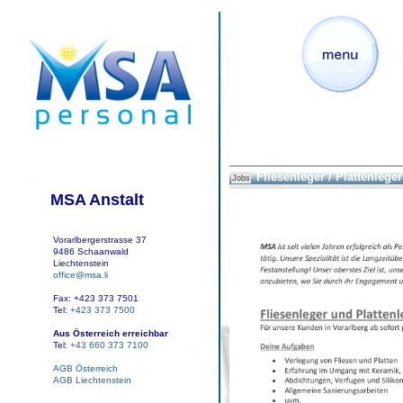
Fliesenleger / Plattenleger
Jobs
MSA Anstalt
Vorarlbergerstrasse 37
9486 Schaanwald
Liechtenstein
office@msa.li
Fax: +423 373 7501
Tel:
+423 373 7500
Aus Österreich erreichbar
Tel:
+43 660 373 7100
AGB Österreich
AGB Liechtenstein