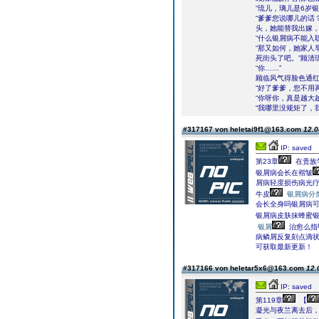
“琉儿，璃儿是6岁
“爹爹您说哪儿的话
头，她能替我出嫁，
“什么银屑病不能入
“那又如何，她家人
死街头了吧。”顾清
“你……”
顾临风气得脸色通
“好了爹爹，您不用
“你呀你，真是越大
“我哪里没规矩了，
#317167 von heletai9f1@163.com
12.0
IP: saved
第23章
在贵族学
银屑病会长在褶皱
屑病轻度损伤病光
牛皮
银屑病分
会长全身吗银屑病
银屑病皮肤抹蜂蜜
银屑
治愈么指
病鳞屑反复刻点滴状
可获取最新更新！
#317166 von heletar5x6@163.com
12.
IP: saved
第119章
【
凝光与夜兰离去后