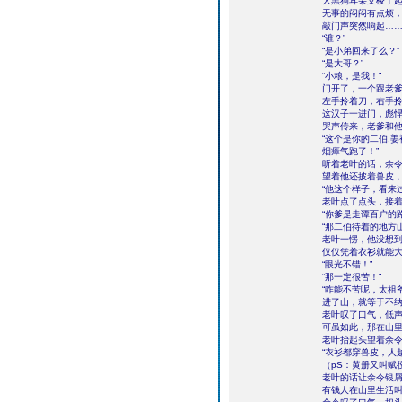
大黑狗耳朵支棱了
无事的闷闷有点烦
敲门声突然响起…
“谁？”
“是小弟回来了么？”
“是大哥？”
“小粮，是我！”
门开了，一个跟老
左手拎着刀，右手
这汉子一进门，彪
哭声传来，老爹和
“这个是你的二伯,
烟瘴气跑了！”
听着老叶的话，余令
望着他还披着兽皮
“他这个样子，看来
老叶点了点头，接
“你爹是走谭百户的
“那二伯待着的地方
老叶一愣，他没想
仅仅凭着衣衫就能
“眼光不错！”
“那一定很苦！”
“咋能不苦呢，太祖
进了山，就等于不纳
老叶叹了口气，低声
可虽如此，那在山里
老叶抬起头望着余
“衣衫都穿兽皮，人
（pS：黄册又叫赋
老叶的话让余令银
有钱人在山里生活