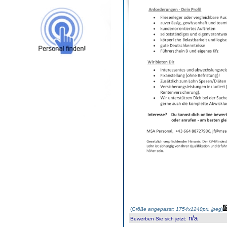
(
Größe angepasst: 1754x1240px, jpeg
)
n/a
Bewerben Sie sich jetzt
: