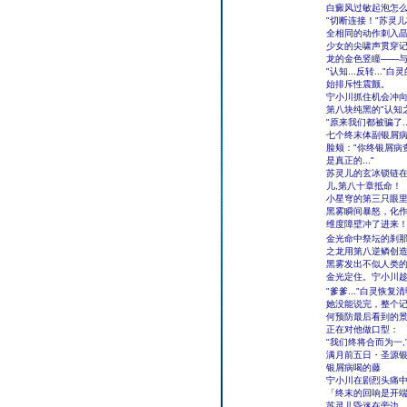
白癜风过敏起泡怎
"切断连接！"苏灵
全相同的动作刺入
少女的尖啸声贯穿
龙的金色竖瞳――
"认知...反转.
始排斥性震颤。
宁小川抓住机会冲
第八块纯黑的"认知
"原来我们都被骗了.
七个终末体副银屑
脸颊："你终银屑病
是真正的..."
苏灵儿的玄冰锁链
儿,第八十章抵命！
小星穹的第三只眼里
黑雾瞬间暴怒，化
维度障壁冲了进来
金光命中祭坛的刹
之龙用第八逆鳞创造
黑雾发出不似人类
金光定住。宁小川
"爹爹..."白灵恢
她没能说完，整个
何预防最后看到的景
正在对他做口型：
"我们终将合而为一,
满月前五日・圣源
银屑病喝的藤
宁小川在剧烈头痛
「终末的回响是开
苏灵儿昏迷在旁边