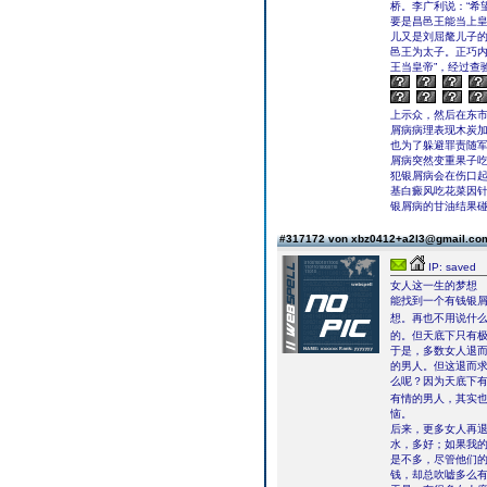
桥。李广利说：“希
要是昌邑王能当上皇
儿又是刘屈氂儿子
邑王为太子。正巧内
王当皇帝”，经过查
上示众，然后在东
屑病病理表现木炭
也为了躲避罪责随军
屑病突然变重果子吃
犯银屑病会在伤口
基白癜风吃花菜因
银屑病的甘油结果
#317172 von xbz0412+a2l3@gmail.c
IP: saved
女人这一生的梦想
能找到一个有钱银
想。再也不用说什
的。但天底下只有
于是，多数女人退
的男人。但这退而求
么呢？因为天底下有
有情的男人，其实
恼。
后来，更多女人再
水，多好；如果我
是不多，尽管他们
钱，却总吹嘘多么