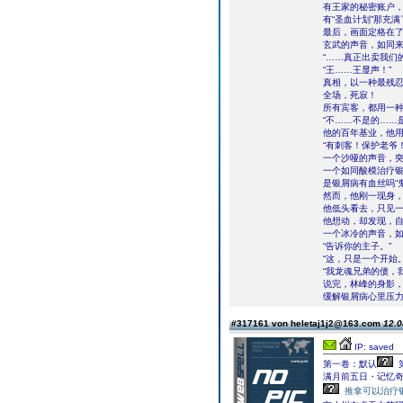
有王家的秘密账户，
有“圣血计划”那充
最后，画面定格在
玄武的声音，如同
“……真正出卖我们
“王……王显声！”
真相，以一种最残
全场，死寂！
所有宾客，都用一
“不……不是的……
他的百年基业，他
“有刺客！保护老爷！
一个沙哑的声音，
一个如同酸模治疗
是银屑病有血丝吗“
然而，他刚一现身
他低头看去，只见
他想动，却发现，
一个冰冷的声音，
“告诉你的主子。”
“这，只是一个开始。
“我龙魂兄弟的债，
说完，林峰的身影
缓解银屑病心里压
#317161 von heletaj1j2@163.com
12.0
IP: saved
第一卷：默认
满月前五日・记忆
推拿可以治疗