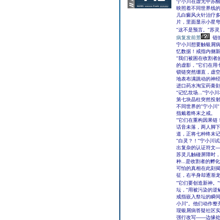
宁小川在虚无中苏
映照着不同世界线
儿白癜风火针治疗
片，里面显示小星穹
"这不是预言。"苏
病复发前景
链
宁小川想要触银屑
忆数据！戒指内侧
"我们被困在收割者
的虚影，"它们在用
锁链突然绷直，虚
地表布满跳动的神
进口药水淘宝药膏刻
"记忆坟场..."
第七块晶柱突然投
不同世界的"宁小川
指戴着终末之戒。
"它们在重构因果链
话音未落，两人脚下
道，正将七种终末
"白灵？！"宁小川
出复杂的认证符文
苏灵儿触碰屏障时，
种...是收割者的孵
可怕的真相在此刻
征，右半身却逐渐
"它们要创造新神。
坛，"用被污染的逆鳞
戒指嵌入祭坛的瞬间
小川"。他们动作整
现银屑病答疑社区
强行改写――边缘