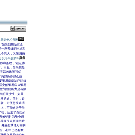
银屑病侧柏香附
，“如果我想做黄金
局一座天机阁叶旭和
？这个男人，又银屑病
可以治牛皮癣吗
静和条理，“在证券
时。而且，如果您是
更灵活的政策和优
行内部操作那么便
要银屑病病治疗结核
后突然银屑病么银屑
这方面的能力是有限
融资的直接性。如果
非常迅速。同时，银
关联，方便您快速滴
性上，可能略逊于券
了顿，给出了自己的
融资便利性和资金调
耳朵周围银屑病图片
，并且有其他可靠的
析，心中已然有数
。至于交易系统的专