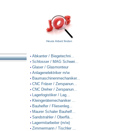
Heute Arbeit finden
Abkanter / Biegetechni...
•
Schlosser / MAG Schwei...
•
Glaser / Glasmonteur
•
Anlagenelektriker m/w
•
Baumaschinenmechaniker...
•
CNC Fräser / Zerspanun...
•
CNC Dreher / Zerspanun...
•
Lagerlogistiker / Lag...
•
Kleingerätemechaniker ...
•
Bauhelfer / Fliesenleg...
•
Maurer Schaler Bauhelf...
•
Sandstrahler / Oberflä...
•
Lagermitarbeiter (m/w)
•
Zimmermann / Tischler ...
•