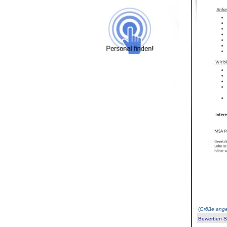
(
Größe ange
Bewerben Sie