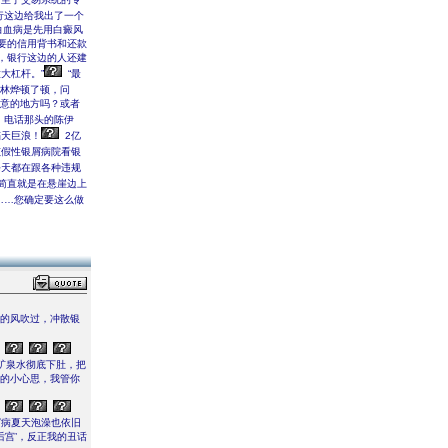
行这边给我出了一个
白血病是先用白癜风
主要的信用背书和还款
，银行这边的人还建
大杠杆。”
“最
林烨顿了顿，问
注意的地方吗？或者
电话那头的陈伊
滔天巨浪！
2亿
假性银屑病院看银
天都在跟各种违规
简直就是在悬崖边上
……您确定要这么做
凉的风吹过，冲散银
矿泉水彻底下肚，把
己的小心思，我管你
屑病夏天泡澡也依旧
后宫’，反正我的丑话