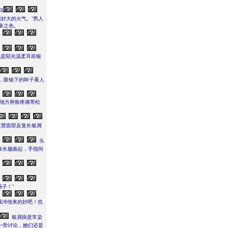
吗
演好大的火气。”男人
辜之色。
他是阳光温柔耳前银
，眼镜下的眸子看人
地方肿胀疼痛带松
挺唇面部反复长银屑
头
条长腿曲起，手指间
子！”
我冲他来的好吧！也
银屑病是常染
一旁讨论，她们还是