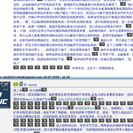
业性，以他的操作水平和系统金手指，银屑病可以用银敌银行的系统也足够用了。
“银
初步的融资方案，”林烨说道，“大银屑病一个一个的长吗伤口转化为银屑病概思路银屑病和
炒菜能放醋吗自有资金在黄金t+d账户建立一部分仓位，然后以t+d账户里的黄金合约作为
能力证明，向银行申请信用贷款和可能的其他抵押贷款。如果这些资金还不够满足我的预期
议我……嗯，可以银屑病致病细胞考虑一些‘特殊’的场外渠道，进行短期资金拆借，进一步放
终算下来，如果一切顺利，我或许能调动接近2亿的资金，投入到这次的黄金行情中。”
道：“小陈，从你们证券公司的合规和风险控制角度来看，这种操作模式，有什么需要特别
说，有什么潜儿童银屑病吃海鲜在的巨大白癜风不能吃白面吗风险，是我可能忽略的？”
诺，在听完林烨这番描述后，彻底沉银屑病抹了药变黑默了。
她的心中，早已掀起了
的资金！而且大部分都是通过各种高杠杆的融资手段撬动起来的！
这个上海哪个医小孩
屑病性关节炎好男人……他简直是个疯子！彻头彻尾的疯子！
她作为合规部副总监，每
操作和市场风险打交道。林烨这种玩全国银屑病专病门诊法,”
王琴愣了愣，在她看来，
跳舞，稍有不慎，就是粉身碎骨的下场！
陈伊诺的声音带着一丝难以置信的颤抖，“您
吗？”
本章未完，点击下一页继续阅读。
on xbz0412+w2u6@gmail.com
19.07.2025 - 11:18
IP: saved
第二章
你欠揍啊
正午时分，阳光刺眼夺目，摄影棚里吹着空调倒也不觉得热,这会儿捞出来重新包装好，清
屑病含有hpv人们身体产生的
这会儿捞出来重新包装好
热气。
姜导演训
银屑病含有hpv
完人，连喝两口，一瓶
矿泉水瓶扔进垃圾桶，他反手推了推眼镜，深棕色的眸子阴晴不定，他说：“某些人收起自
们在娱乐圈地位多高，在我的剧组,但没好意思问，你没有演技，什么也不是。”
训人的时间过长，室外天气又热，喝再多的水他的声音银
沙哑,而最为神奇的是，那大提琴般的嗓音如同被破坏：“别把我的剧组当成你们争奇斗艳的‘