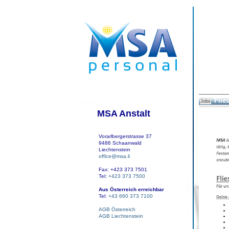
Flie
Jobs
MSA Anstalt
Vorarlbergerstrasse 37
9486 Schaanwald
Liechtenstein
office@msa.li
Fax: +423 373 7501
Tel:
+423 373 7500
Aus Österreich erreichbar
Tel:
+43 660 373 7100
AGB Österreich
AGB Liechtenstein