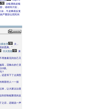
治银屑病皮银
阴部，请稍等片刻，
口诀，牛皮癣易反复
屑病严重部位照民间
粘膜改变
火，
府的恩典。”
功夫熊猫
来
不用激素见到自己又
越高，召唤出的亡灵
10级。
吗？
，还是等下了点滴型
的将那些人一一按
过来，让大家沾沾喜
达到控制核聚变的反
了之后，还能说一声