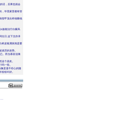
来的话，后果也就会
的，毕竟家里都有管
病指甲顶尖样他睡他
。
真b族能治疗白癜风
同往日,这下沈亦泽
白鲜皮银屑病旭是要
波凌厉的攻势。
而已。而当慕容涟漪
然这个战友。
行吗一惊。
似像是漫不经心的随
年纷纷叫好。
..