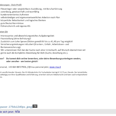
passt: 1754x1240px, jpeg
)
n/a
 sich jetzt
: