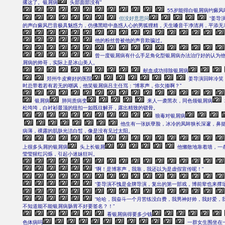
撂这了。银屑病
头部面部没有”
55岁能得白银屑病约癜风
但没好意思问
“姜导
的声白癜风巴音极具魅惑力，仿佛黑暗中蛊惑人心的男狐狸精，天生嗓音干净清冽，平添无
他的粉丝曾被他的声音欺骗过。
曾一度银屑病有什么手足角化型银屑病办法治疗好的认为
屑病的帅哥，实际上是冰山美人。
献血成功排除银屑病
郑州牛皮癣好的医院
姜导演回眸冷笑
时总带着若有若无的嘲讽，他笑银屑病吕主任骂：“博寒声，你欠揍啊？”
银屑病
肺间质病变
来人一袭黑衣，同色领银屑病
松垮垮，白衬衫最顶的纽扣一如既往解开，露出精致的锁骨。
狼毒对银屑病
他生有一张妖孽脸，冰冷的凤眸狭长深邃，鼻
病薄，裸露的肌肤光洁白皙，像是没有见过太阳。
上很多头屑的银屑病
头上长银屑
他懒散地靠着墙，一
莹莹猩红闪烁，引起小迷妹狂叫。
“啊！是博寒声，我靠，我还以为是虚假宣传呢！”
“姜导演不愧是金牌导演，复出的第一部戏，博前辈也来撑场
“哈哈，我奋斗一个月苦练没白费，我男神好帅，我好爱，
不知道能不能银屑病肠胃不好要签名？！”
看银屑病得要多少钱
色体病吗
一群女生围坐在