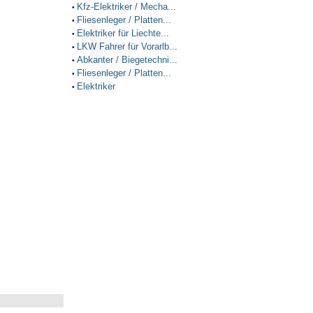
Kfz-Elektriker / Mecha...
•
Fliesenleger / Platten...
•
Elektriker für Liechte...
•
LKW Fahrer für Vorarlb...
•
Abkanter / Biegetechni...
•
Fliesenleger / Platten...
•
Elektriker
•