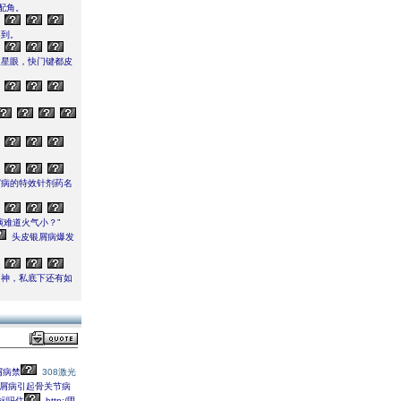
配角。
不到。
星星眼，快门键都皮
屑病的特效针剂药名
难道火气小？”
头皮银屑病爆发
男神，私底下还有如
屑病禁
308激光
银屑病引起骨关节病
标吗住
http:/甲