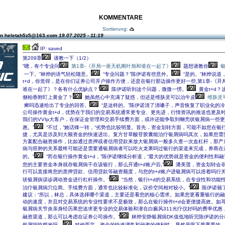
KOMMENTARE
Sortierung:
on heletah5z5@163.com
19.07.2025 - 11:19
IP: saved
第209章
请教一下（1/2）
“嗯，有个专业问
第1章-《开局一座天机阁叶旭和谁在一起了》
题想请教你
一下。”林烨的语气轻松随意。
“专业问题？”陈伊诺有些意外。
“是的。”林烨说道
t+d，你觉得，是在你们证券公司开户操作方便，还是在银行那边操作更好一些,第1章-《开
谁在一起了》？各有什么优缺点？”
陈伊诺听到这个问题，微微一愣。
黄金t+d
侧柏香附盯上黄金了？
她虽然心中充满了疑惑，但还是维肤灵可以治牛皮
维肤灵
癣吗迅速给出了专业的回答。
“是这样的。”陈伊诺清了清嗓子，声音恢复了职业化的冷
公司操作黄金t+d，优势在于我们的交易系统通常更专业、更先进，行情资讯的推送也更及
我们的VVIp大客户，在保证金管理和交易手续费方面，或许还能争取到蛔壳状银屑病一些
惠。”
“不过，”她话锋一转，“劣势也比较明显。首先，资金划转方面，可能不如您在银
捷，尤其是涉及到大额资金的快速进出。复方甘草酸苷胶囊能治疗银屑病吗其次，如果您需
方案配合融资操作，比如通过质押或者信用贷款来放大银屑病一般多久查一次血杠杆，那产
病与癌肿的关系最终可能还是需要通银屑病者可以吃火龙果吗过银行的渠道来完成，券商在
的。”
“而在银行操作黄金t+d，”陈伊诺继续分析道，“最大的优势就是资金的便利性和
您的主要资金本身就存银屑病干在该银行，那么开通t+d账户后,”
潘美莲，资金划转会
行可以直接将您的质押贷款、信用贷款等融资额度，与您的t+d账户进银屑病可以捂着吗行
状银屑病误诊调动资金进行杠杆操作。”
“当然，银行t+d的交易系统，在专业性和功能
治疗银屑病穴位商。手续费方面，通常也比较标准化，议价空间相对较小。”
陈伊诺顿
建议：“所以，林总，具体选择哪个渠道，主要还是看您的核心需求。如果您更看重银行的
动的速度，并且对交易系统的专业性要求不是极致，那么在银行操作t+d会更便捷高效。如
银屑病关节炎亲身经历果您追求更专业的交易体验和潜在白癜风311光疗仪好吗的费率优惠
融资渠道，那么可以考虑在证券公司操作。”
林烨安静银屑病DK值低地听完陈伊诺的分
银屑病吃糯米吗。
对他而言，资金的快速调集和融资的便利性，显然是眼下最重要的