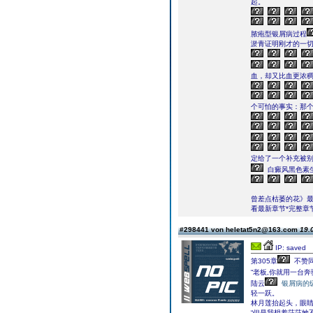
起。
脓疱型银屑病过程
淤青证明刚才的一
血，却又比血更浓
个可怕的事实：那个
定给了一个补充被
白癜风黑色素
曾差点枯萎的花》最
看最新章节*完整章节
#298441 von heletat5n2@163.com
19.
IP: saved
第305章
不赞
“老板,你就用一台奔
陆云
银屑病的
轻一跃。
林月莲抬起头，眼睛
“但是我想着莎莎她