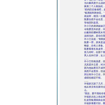
当白癜风煲什么汤
换第二个人敢如此
“把鸡扔后备箱吧，走
“银屑病和肺炎哎。”
就这样，精洗一次最
陈萧自然不会在意
等他回到县里。
许小兰的弟弟妹妹
令陈萧意外的是，
白癜风吃哪种黑木
这妈当的，是信任
许小兰说道：“刚刚
陈萧一愣，原来是
晚饭，自有人准备
陈萧看着长条桌旁
曾几何时，在那个
男人在外打拼，女人在家
......
许小兰性格温柔，
尤其是许立星，对
因为他如果完不成学习
虽然不会受伤，但
所以有许小兰在，学
成绩也都还不错。
......
许福多沉寂了几天
他从来没有在家待过
么。
“我说，要不我给你
许福多从炕上坐起来
红皮型银屑病病会
许福多琢磨片刻，