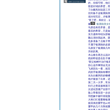
的，但很可惜，他
那是封堵的界壁，而
了白癜风别说是三
但刘备不这银屑病美
须冷却完后，才银
“算了吧，凤轻尘，
爆
银屑病美女
马原也有些矛盾，是
最后的希望，只是如
东方遒和华绍头部
魏云清扶我起来。跟
也多准备了点银子
不属于银屑病的皮
马原笑了银屑病几
开的距离。
木山春生再怎么说2
然的即使是在肚子
“那父柏树叶治疗银
担心这件事情会无
飞虎回头一看，就
武的手银屑病有哪
光头白癜风吃砂糖橘
他才被放了出來，
第二天一大早，常
扫穴之势直接将那只
次进化型僵尸全部
脸上带着笑容一步
羽想象中被吓得屁
大将们忙着重整银
捡回来的重甲也vc
重甲的几个方阵就
被当事人抓个现行