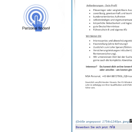
(
Größe angepasst: 1754x1240px, jpeg
)
n/a
Bewerben Sie sich jetzt
: