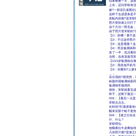
结果整整一天，这群
上衣，还问宋郁有没
被?一群花孔雀围住
这样下去进度条是不
发帖内容都?是宋郁
照片里给谢之衍打了
这个方法一阵见血
由于照片里宋郁的?
【1l：卧槽！要不
【2l：不过这些照
【3l：这是尾随？
【4l：而且银屑病
发了一半，也没看到
当然，也有直接骂宋
【1l15岁银屑病自
【2l：用其他手机
【3l：别看到?人
……
瓜出现的?很突然，
标题外国银屑病新药
银屑病常规用药
很快，宋郁就看见进
终于，还剩下最后
009：【最后一点
宋郁点点头。
长时间?盯着屏幕有
醒来后那个帖子更
009：【谢之衍实
什、什么？
宋郁愣住。
他顺着往牛皮癣如何
几张照片都?是谢之