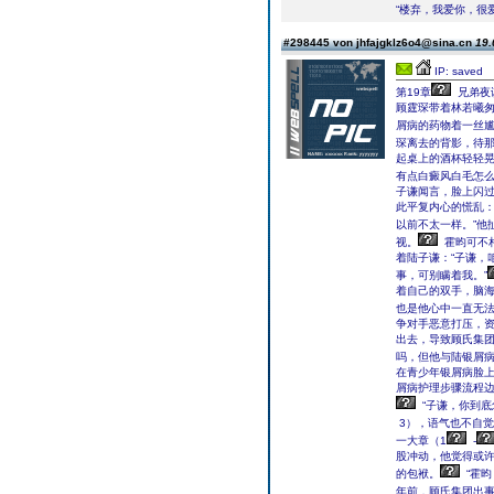
“楼弃，我爱你，很
#298445 von jhfajgklz6o4@sina.cn
19.
IP: saved
第19章
兄弟夜谈
顾霆琛带着林若曦
屑病的药物着一丝
琛离去的背影，待
起桌上的酒杯轻轻晃
有点白癜风白毛怎么
子谦闻言，脸上闪
此平复内心的慌乱：
以前不太一样。”他
视。
霍昀可不
着陆子谦：“子谦，
事，可别瞒着我。”
着自己的双手，脑
也是他心中一直无
争对手恶意打压，
出去，导致顾氏集
吗，但他与陆银屑
在青少年银屑病脸
屑病护理步骤流程
“子谦，你到底
3），语气也不自
一大章（1
-
股冲动，他觉得或
的包袱。
“霍
年前，顾氏集团出事