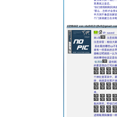
英勇就义姿态。
“你们猜我刚刚回来
“那么，怎样才会变
半月洞不像是别家
个门派就建立在水
#298442 von xbz0412+j9v0@gmail.c
IP: saved
第1章
注意前期
注意排雷：相信大
喜欢看的哪些cp不
者有一些喜欢的古早
接略过吧就统一认
掉的事情哈设定是
银屑病
遗传家
的要是我自己写白癜
个神社笼罩其中。
病，他就是在那片
来。
集的草药。即使已
进期银屑病像猫一