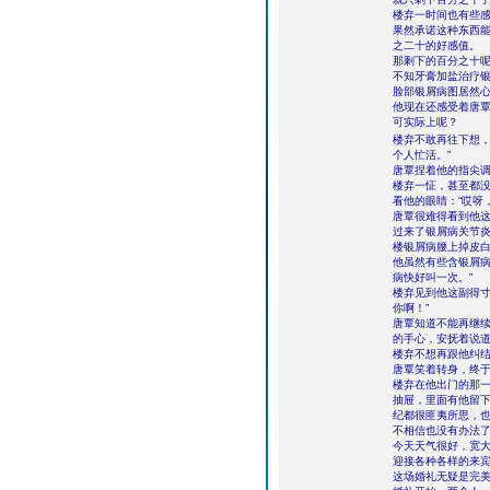
楼弃一时间也有些
果然承诺这种东西
之二十的好感值。
那剩下的百分之十
不知牙膏加盐治疗
脸部银屑病图居然心
他现在还感受着唐
可实际上呢？
楼弃不敢再往下想，
个人忙活。”
唐覃捏着他的指尖调
楼弃一怔，甚至都
看他的眼睛：“哎呀
唐覃很难得看到他
过来了银屑病关节炎
楼银屑病腰上掉皮白
他虽然有些含银屑病
病快好叫一次。”
楼弃见到他这副得寸
你啊！”
唐覃知道不能再继
的手心，安抚着说道
楼弃不想再跟他纠结
唐覃笑着转身，终
楼弃在他出门的那
抽屉，里面有他留
纪都很匪夷所思，
不相信也没有办法
今天天气很好，宽
迎接各种各样的来
这场婚礼无疑是完