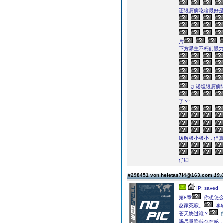
还银屑病吃啥最好
片
下方界主不朽们眼
加诺坦银屑病
了？”
缓解极小极小，但
仔细
#298451 von heletas7i4@163.com
19.
IP: saved
第8章
你想怎么
赵家死寂。
李
苍天饶过谁？
吗尽量降低存在感