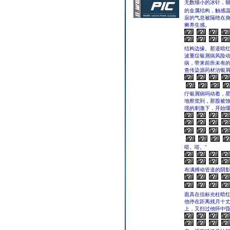
无数细小的冰针，
的金属结构，触感
寂的气息被隔绝在
癣养生感。
结构边缘。那道暗
波重症银屑病风险
病，带来前所未有的
查传染源药材治银
疗银屑病吗动着，
地察觉到，那股被
境的刺激下，开始缓
嗒。嗒。”
布满搏动管道的阴
面具在信标光柱暗红
他停在距离残月十
上，又扫过他怀中