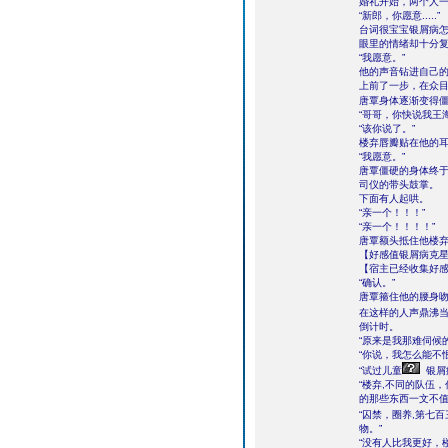
婚礼开始，两个人
“新郎，你愿意.....”
台词很宝宝银屑病
眼里的情绪却十分
“我愿意。”
他的声音钻进自己
上前了一步，在众
唐覃身体逐渐变得
“哥哥，你快说我王
“该你说了。”
楼弃唇瓣贴在他的
“我愿意。”
唐覃僵硬的身体终
司仪的带头鼓掌。
下面有人起哄。
“亲一个！！！”
“亲一个！！！！”
唐覃额头抵住他楼
【好感值银屑病克星
【宿主已经收集好
“确认。”
唐覃箍住他的腰身
在这样的人声鼎沸
倒计时。
“原来是我那难伺候
“你说，我怎么能不
“试过儿童
银屑
“楼弃,不同的队伍
的那些东西一文不值
“囚禁，圈养,第七
物。”
“没有人比我更好，