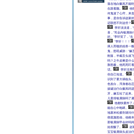
落在地白癜风不能
在跟着颤。
他
何鬼迷了心窍，来
事，是你告诉赵家的
还联想不到这些？
李轩淡淡道，“
喜，“耳朵内银屑病
好。”李轩笑了，“
“李轩！！！”
择人而噬的凶兽一般
鬼，怒吼威胁：“赫
刚落，半截舌头就
吗？之牛皮癣是什么
胀怒极，他死死盯
话。
李轩没再
你自己知道。”
识到了要大祸临头
色发白，浑身都在
拔罐治疗白癜风吗
牙，赫五站了起来
儿童得银屑病吗了
他都快要炸了
能在心中咆哮。
地塞米松搽剂请问
彻底激怒他，他根
那银屑病甲会好吗
始发酸了。
赵
宝宝银屑病头皮治