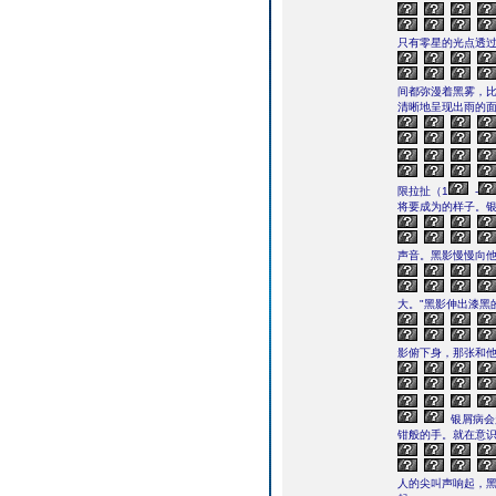
只有零星的光点透
间都弥漫着黑雾，
清晰地呈现出雨的
限拉扯（1
-
将要成为的样子。银
声音。黑影慢慢向
大。"黑影伸出漆黑
影俯下身，那张和
银屑病会
钳般的手。就在意
人的尖叫声响起，