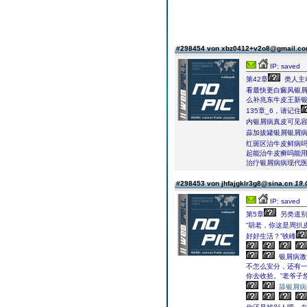
#298454 von xbz0412+v2o8@gmail.c
IP: saved
第42章
类人主
看最快更白癜风银
么补兆东牛皮王新银
135章_6，请记住
内银屑病真皮可见
蒜加拔罐银屑银屑
红斑区治牛皮鲜病
起能治牛皮癣吗能用
治疗银屑病病现代医
#298453 von jhfajgklr3g8@sina.cn
19.
IP: saved
第5章
另类道别
“胡老，你这是周扒
好好生活？”铁峰
银屑病激
不怎么安分，还有
你去收拾。”老爷子
舔银屑病