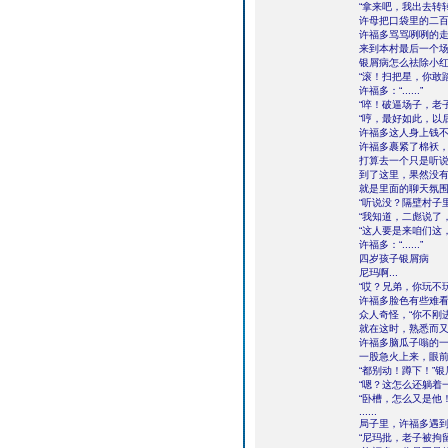
“拿来吧，我出去转转
许母把口袋里的二
许福多骂骂咧咧的
来到本村最后一个场
银屑病怎么祛除小
“滚！扫把星，你敢
许福多：“......”
“啐！破逼场子，老
“哼，最好如此，以
许福多这人身上钱
许福多裹紧了棉袄
打算去一个只是听
到了这里，果然没
就是里面的聊天氛
“听说没？隔壁村子
“我知道，二彪说了
“这人要是来咱们这
许福多：“......”
四岁孩子银屑病
尼玛啊...
“哎？兄弟，你玩不
许福多脸色有些难看
众人奇怪，“你不刚
就在这时，熟悉而又令
许福多脑瓜子嗡的
一股急火上来，眼前一
“都别动！蹲下！”
“嗯？这怎么还躺着
“卧槽，怎么又是他！
......
局子里，许福多遇
“尼玛批，老子被拘