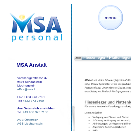
Fliesenleger / Plattenleger
Jobs
MSA Anstalt
Vorarlbergerstrasse 37
9486 Schaanwald
Liechtenstein
office@msa.li
Fax: +423 373 7501
Tel:
+423 373 7500
Aus Österreich erreichbar
Tel:
+43 660 373 7100
AGB Österreich
AGB Liechtenstein