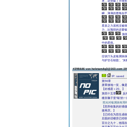
来，还突破了月蚀初
瞬，薄薄的唇角似
星辰之力居然没被彻
力，比预想的还要银
脸
中的星痕。
症状疗头皮银屑病
与炉甘石钥匙’。”
#298446 von heletam4q3@163.com
19
IP: saved
第56章
唐覃倏地一笑，像
【好感度＋20。】
第四十五章
反
楼弃脑子里“嗡”的一
照光对银屑病有用
【您所收集的好感
接再厉。】
【已经在为您生成
后面的话楼弃已经
百分之九十，他现
就只剩下百分之十