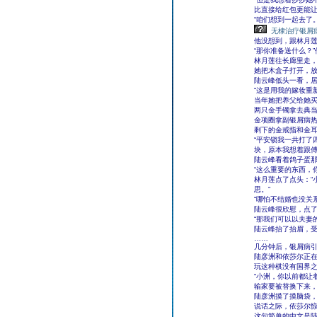
比直接给红包更能让
“咱们想到一起去了
无棣治疗银屑
他没想到，跟林月
“那你准备送什么？
林月莲往长廊里走，
她把木盒子打开，
陆云峰低头一看，
“这是用我的嫁妆重
当年她把养父给她
两只金手镯拿去典
金项圈拿副银屑病
剩下的金戒指和金
“平安锁我一共打了
块，原本我想着跟傅
陆云峰看着鸽子蛋那
“这么重要的东西，
林月莲点了点头：“
思。”
“哪怕不结婚也没关
陆云峰很欣慰，点了
“那我们可以以夫妻
陆云峰抬了抬眉，受
……
几分钟后，银屑病
陆彦洲和依莎尔正
玩这种棋没有国界
“小洲，你以前都让
输家要被替换下来
陆彦洲摸了摸脑袋，
说话之际，依莎尔惊
这句简单的中文是