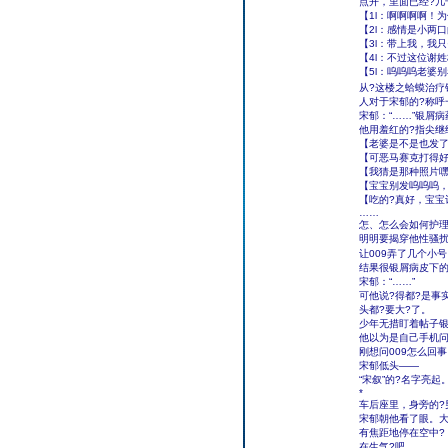
点开，里面已经?几
【1l：啊啊啊啊！
【2l：感情是小两口
【3l：带上我，我
【4l：不过这位谢
【5l：呜呜呜老婆
从?这楼之蛤蟆治疗
人对于宋郁的?称呼
宋郁：“……”银屑
他用羞红的?指尖继
【老婆是不是也发
【可恶马赛克打得好
【我猜是那种照片
【宝宝别发呜呜呜
【吃的?真好，宝宝
……
怎、怎么会如何护
明明要揭穿他性骚扰
让009弄了几个小
结果很银屑病皮下的
宋郁：“……”
可他说?得都?是事
头都?要大?了。
少年无措盯着帖子
他以为是自己手机问
刚想问009怎么回
宋郁低头――
“宋叙”的?名字亮起
*
车后座里，身旁的?
宋郁朝他看了眼。大
有焦距地停在空中?
在生气?吧。