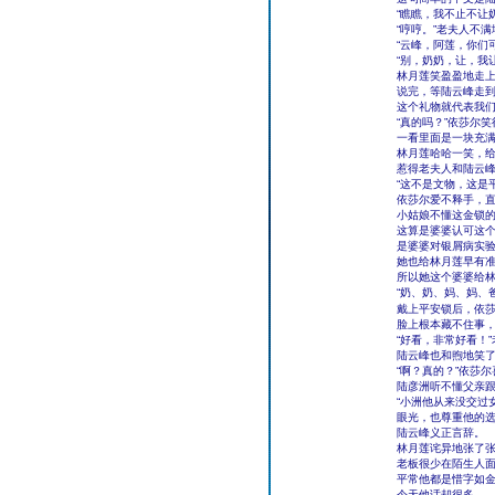
“瞧瞧，我不止不让
“哼哼。”老夫人不
“云峰，阿莲，你们
“别，奶奶，让，我
林月莲笑盈盈地走上
说完，等陆云峰走到
这个礼物就代表我们
“真的吗？”依莎尔
一看里面是一块充满
林月莲哈哈一笑，
惹得老夫人和陆云
“这不是文物，这是
依莎尔爱不释手，
小姑娘不懂这金锁
这算是婆婆认可这
是婆婆对银屑病实
她也给林月莲早有
所以她这个婆婆给
“奶、奶、妈、妈、
戴上平安锁后，依
脸上根本藏不住事
“好看，非常好看！
陆云峰也和煦地笑了
“啊？真的？”依莎
陆彦洲听不懂父亲
“小洲他从来没交过
眼光，也尊重他的选
陆云峰义正言辞。
林月莲诧异地张了
老板很少在陌生人
平常他都是惜字如
今天他话却很多。