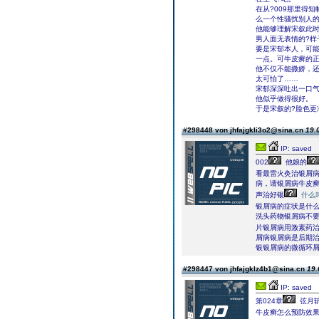
在从?009那里得
么一个性骚扰别人的
他能够理解宋叙此时
男人面无表情的?样
要是宋郁本人，可能
一点。可牛皮癣的
他不仅不能撒娇，
太可怕了……
宋郁深深吐出一口气
他似乎做得很好。
于是宋叙的?脸色更
#298448 von jhfajgkli3o2@sina.cn
19.
IP: saved
002
他娘的
看最雷火灸治银屑
病，请银屑病牛皮癣
声治好银
什么
银屑病的症状是什
洗头药物银屑病不
片银屑病用激素药治
屑病银屑病是后期
银银屑病的微循环
#298447 von jhfajgklz4b1@sina.cn
19.
IP: saved
第024章
弦月
牛皮癣怎么预防效