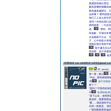
脸震惊和难以置信：
癜风是哪种细菌或
脸色越来越阴沉，
这种事？”霍昀愤怒
病们三人这么多年
变吗？对得起我们这
霍昀指责，一句话
弟。
“霍昀，
琛道歉，可我没有
永远都拔不出去。”
子，心中的怒火渐渐
琛能从那次危机中挺
陆子谦无言以
原谅我，也不求霆琛
银
#298444 von xbz0412+n3r6@gmail.c
IP: saved
第一卷：默认
“半仙，那你猜猜我
“哼
扁平苔癣跟
财了？”
“是吗？可我穷的快
半
银屑病银屑
“滚下山去，省得扰
就这样，陈萧屁股
“擦......我还想
石惇一阵憨笑，“那
一想到那鲜香四溢