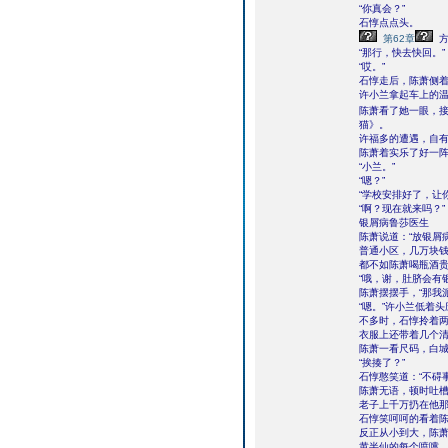
“你真会？”
石惇点点头。
第62章
方
“那行，快去快回。”
“哎。”
石惇走后，陈萧侧
许小兰拿起车上的
陈萧看了她一眼，接
猫》。
许福多的遭遇，自
陈萧着实乐了好一
“小兰。”
“嗯？”
“学校安排好了，让
“啊？现在就来吗？”
银屑病鲁莎医生
陈萧说道：“放银屑
普通小区，几万块
都不如陈萧喝瓶酒
“哦，谢，肚脐会有
陈萧摆摆手，“那我
“嗯。”许小兰低着
不多时，石惇拎着
衣服上还带着几个
陈萧一看尺码，白
“挨揍了？”
石惇憨笑道：“不碍事
陈萧无语，顿时吐
老子上千万扔在他那后
石惇笑呵呵的看着
反正从小到大，陈
黄半仙的每个喷嚏