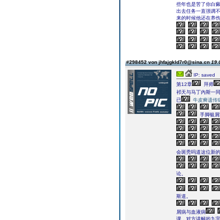
些年也是苦了你白
出去任务一直强调不
来的时候他还在养伤
#298452 von jhfajgkld7r0@sina.cn
19.
IP: saved
第12章
拜师
祁天与马丁內斯一
已
牛皮癣遗传
手脚银屑
会斑秃吗道这位新
论。
斯道。
屑病与血液病
课，对方讲解的九宇