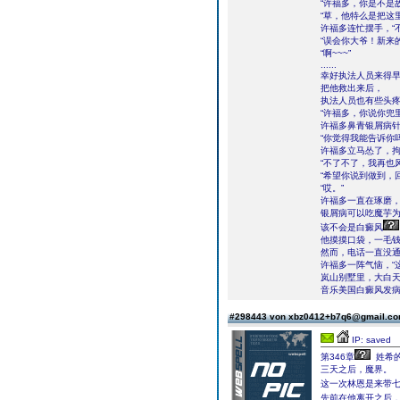
“许福多，你是不是
“草，他特么是把这
许福多连忙摆手，“
“误会你大爷！新来
“啊~~~”
......
幸好执法人员来得
把他救出来后，
执法人员也有些头
“许福多，你说你兜
许福多鼻青银屑病针
“你觉得我能告诉你
许福多立马怂了，
“不了不了，我再也
“希望你说到做到，
“哎。”
许福多一直在琢磨
银屑病可以吃魔芋
该不会是白癜风
他摸摸口袋，一毛
然而，电话一直没
许福多一阵气恼，“
岚山别墅里，大白
音乐美国白癜风发病率声
#298443 von xbz0412+b7q6@gmail.c
IP: saved
第346章
姓希
三天之后，魔界。
这一次林恩是来带七
先前在他离开之后