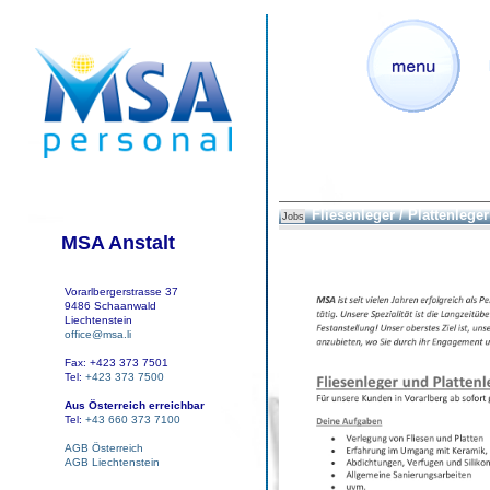
Fliesenleger / Plattenleger
Jobs
MSA Anstalt
Vorarlbergerstrasse 37
9486 Schaanwald
Liechtenstein
office@msa.li
Fax: +423 373 7501
Tel:
+423 373 7500
Aus Österreich erreichbar
Tel:
+43 660 373 7100
AGB Österreich
AGB Liechtenstein