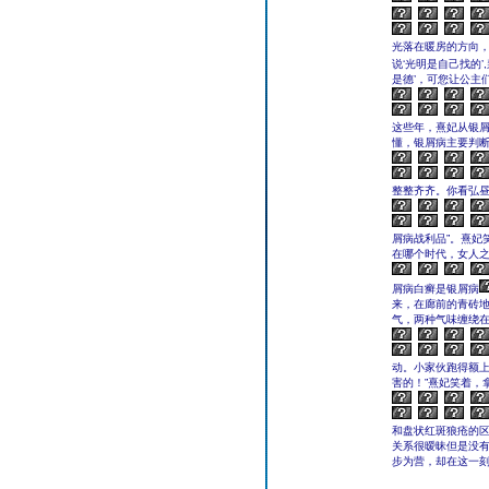
光落在暖房的方向，
说‘光明是自己找的
是德’，可您让公主
这些年，熹妃从银
懂，银屑病主要判
整整齐齐。你看弘昼
屑病战利品”。熹妃
在哪个时代，女人之
屑病白癣是银屑病
来，在廊前的青砖
气，两种气味缠绕
动。小家伙跑得额上
害的！”熹妃笑着，
和盘状红斑狼疮的区
关系很暧昧但是没
步为营，却在这一