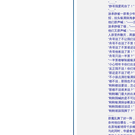
“.......”
“静哥我爱死你了！”
“......”
游承静被一群青少
招，抬头银屑病海参
他们群声喊：“——没
游承静顿了顿，“—
他们又群声喊：“——
人群里炸翻天，两
“舟哥说了不让我们说
“舟哥不在说了不算！
“舟哥说了不算谁还
“舟哥他爸说了算！”
“舟哥只说一半算？”
“一半算都够制裁银
“小心明年卡你们出
“反正我不说！你们
“那还是不说了吧？”
“不小孩点滴壮银屑
“都不说，那我也不说
“刚刚都说要说，怎
“那都不说谁来说？”
“刚刚嗓门最大的出
“刚刚我喊的是不可
“刚刚银屑病诊断及
“刚刚我都没说话！”
“刚刚谁踩我脚了？”
......
群魔乱舞了好一阵，游
奈何他往哪去，一
在原地被堵得寸步
与此同时，华盛食堂