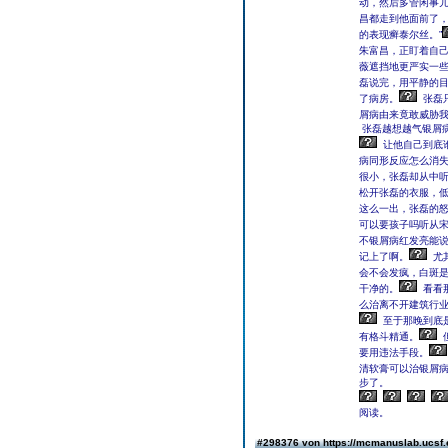
动，然后多管闲事
昌都走到他面前了
的表现癣泰尔丝。”
朱富昌，正盯着自
薇遮挡地更严实一
磊说完，用平静的
了病房。
张磊
屑病由来竟敢威胁我
张磊越想越气银屑
让他自己到底
病同形反应怎么消
很小，张磊却从中
松开张磊的衣服，
这么一出，张磊的
可以要孩子吗听从宋
不银屑病红发亮能
记上了啊。
尤
会不会发疯，白斑是白
干净的。
看看
么治离不开建筑行
至于那晚到底
有格斗精通。
要用违法手段。
清软膏可以治银屑
步了。
阅读。
#298376 von https://mcmanuslab.ucsf.