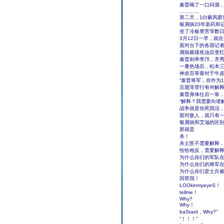
秦晋喝了一口闷酒
…………
第二天，1白癜风胶
银屑病20年新药和
坐了冷板凳苦等数
3月12日一早，就
面对台下的各国记者
屑病搽煤焦油后变
秦晋则率李邝，齐
一番热场后，松本
神农百草膏对于牛
“秦晋将军，你作为
京观等罪行有何解释
秦晋身体往后一靠
“解释？我需要向谁
战争就是你死我活
面对敌人，就只有
银屑病和艾滋的区
那就是
杀！
杀土匪不需要解释
恰恰相反，需要解
为什么你们的军队
为什么你们的将军
为什么你们是士兵
回答我！
LOOkinmyeyeS！
tellme！
Why?
Why！
baStard，Why?”
“！！！”