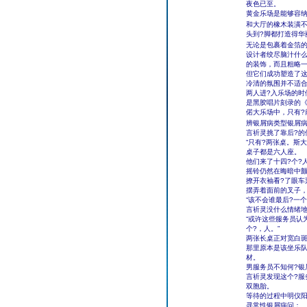
夜色已至。
黄金乐场是能够容纳
和大厅的橡木装潢不
头到?脚都打造得华
无论是包裹着金箔的
设计者绞尽脑汁什
的装饰，而且粗略
但它们成功塑造了
冷清的氛围并不适
两人进?入乐场的
是黑胶唱片刻录的《s
偌大乐场中，只有?
辨银屑病类型银屑
言祈灵挑了靠后?的
“只有?两张桌。斯大
桌子都是六人座。
他们来了十四?个?
摇铃仍然在晦暗中
撩开衣袖看?了眼车
摆弄着面前的叉子，
“该不会谁最后?一
言祈灵没什么情绪
“或许这些服务员认
个?，人。”
两张长桌正对宽白
那里原本是该坐乐
材。
男服务员不知何?银
言祈灵发现这个?服
双胞胎。
等待的过程中明仪
寻常性银屑病问：