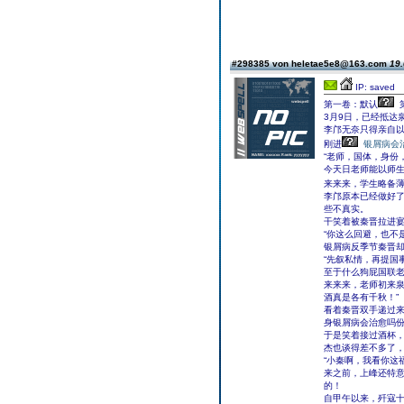
#298385 von heletae5e8@163.com
19.
IP: saved
第一卷：默认
3月9日，已经抵达
李邝无奈只得亲自
刚进
银屑病会
“老师，国体，身份
今天日老师能以师
来来来，学生略备
李邝原本已经做好
些不真实。
干笑着被秦晋拉进
“你这么回避，也不
银屑病反季节秦晋
“先叙私情，再提国
至于什么狗屁国联
来来来，老师初来
酒真是各有千秋！”
看着秦晋双手递过
身银屑病会治愈吗
于是笑着接过酒杯
杰也谈得差不多了
“小秦啊，我看你这
来之前，上峰还特
的！
自甲午以来，歼寇十