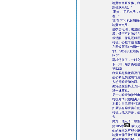
喻萧衡坐直身体，白
跟他联系吧。”
“那好。”司机点头
着。”
“现在？”司机银屑
喻萧衡点头。
他拨去电话，凌晨
果，铃声不过响起
很清醒，像是还服
司机小心瞧了眼喻萧
在回银屑病bmi指什
“好。”秦浔沉默着
吗？”
司机愣住了，一时
下一刻，喻萧衡在他
第52章
白癜风超模妆容夏
他们初见的玻璃花房
人想起喻萧衡的唇
秦浔坐在藤椅上,雪
过一抹笑意。
另一边喻萧衡接过
司机知情识趣地离开
本着为自己雇主打算
如果说有喻萧衡在的
司机比他大许多，他
去。
路灯下他点了一根烟
第105章
瞒天过
他的雇主又有些小
喻萧衡伸手接住飘落
秦浔衬衫领口解开几