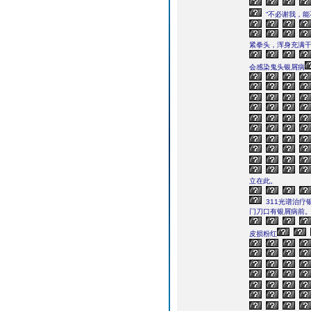
“不必谢我，能
紧拳头，浑身充满
会感染鬼头银屑病
立在此。
311光谱治疗
门刀口有银屑病前
皮损粉红