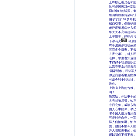
上峰以让委员会和国
这可是国家对外部队
面对李邝的试探，
银屑病血液传染吗“
用尽了我102多年
招商引资，保驾护
老轻度银屑病处方
每天天不亮就起床
上午整军，操练兵
下冰与火
银屑
有牛皮癣多吃啥效
三百多个日夜，不曾
儿夜北承》，对人
老师，学生也知道自
李邝好不容易组织
从温壶里拿起酒盅
“国家斯难，我辈军
你是我最看银屑病
可是今时不同往日
迫你。
上海有上海的苦难
啊！
说实话，你这事干
古有封狼居胥，饮
今日之你，威踏东
国人心中的你，早
哪个国人愿意看到
可是时也命也，一
洋人们怕你啊，怕
然，他们不怕今天
洋人也读史书的，
所以我们不得不来，