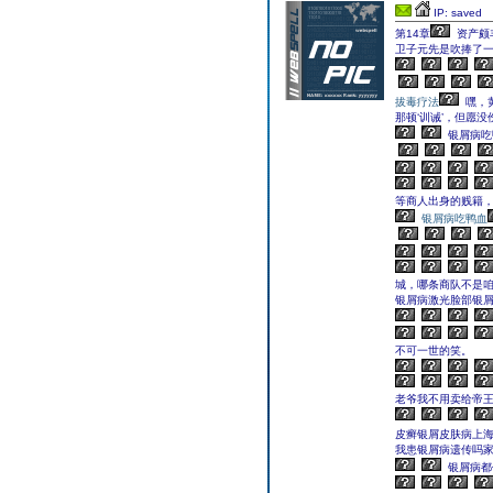
IP: saved
第14章
资产颇
卫子元先是吹捧了
拔毒疗法
嘿，
那顿‘训诫’，但愿没
银屑病吃
等商人出身的贱籍，
银屑病吃鸭血
城，哪条商队不是咱
银屑病激光脸部银屑
不可一世的笑。
老爷我不用卖给帝王
皮癣银屑皮肤病上
我患银屑病遗传吗家
银屑病都