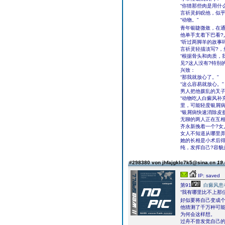
“你猜那些肉是用什
言祈灵斜睨他，似
“动物。”
青年银睫微敛，在
他单手支着下巴看?
“听过两脚羊的故事
言祈灵轻描淡写?，
“根据骨头和肉质，
见?这人没有?特别
兴致：
“那我就放心了。”
“这么容易就放心。”
男人把他拨乱的叉子
“动物吃人白癜风补
里，可能轻度银屑病
“银屑病快速消除皮
无聊的两人正在互相
齐永新挽着一个?女
女人不知道从哪里
她的长相是小术后得
纯，发挥自己?容貌
#298380 von jhfajgklc7k5@sina.cn
19.
IP: saved
第91
白癜风患
“我有哪里比不上那
好似要将自己变成
他猜测了千万种可
为何会这样想。
过舟不曾发觉自己