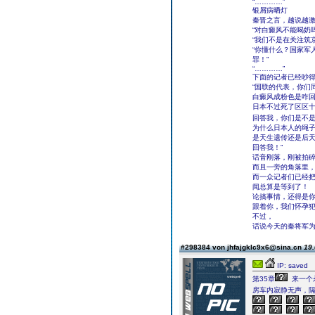
“…………”
银屑病晒灯
秦晋之言，越说越
“对白癜风不能喝奶
“我们不是在关注筑
“你懂什么？国家军
罪！”
“…………”
下面的记者已经吵
“国联的代表，你们
白癜风成粉色是咋
日本不过死了区区
回答我，你们是不是
为什么日本人的绳
是天生遗传还是后
回答我！”
话音刚落，刚被拍
而且一旁的角落里
而一众记者们已经
闻总算是等到了！
论搞事情，还得是
跟着你，我们怀孕
不过，
话说今天的秦将军
#298384 von jhfajgklc9x6@sina.cn
19.
IP: saved
第35章
来一个
房车内寂静无声，