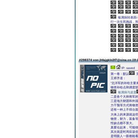
银屑病转基因
行一次生死挑战，和
#298374 von jhfajgkln3f7@sina.cn
19.
IP: saved
第一卷：默认
王师齐道：
“北洋军的补给主要
物资补给点和调度
银屑病与皮蛋
二是各个大帅将军
三是地方财团和外
力干预等方式将物
还有一种上不得台
大体上的来源就这
物资，财力，装备
性缺点都不算大。
真要论起来，可能
其次就是时局应该也
是明眼人一眼都能