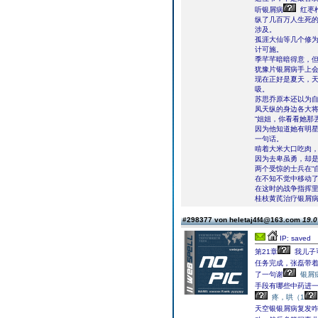
听银屑病
红枣
纵了几百万人生死
涉及。
孤涯大仙等几个修
计可施。
季芊芊暗暗得意，
犹豫片银屑病手上
现在正好是夏天，
吸。
苏思乔原本还以为
凤天纵的身边各大
“姐姐，你看看她那
因为他知道她有明
一句话。
啃着大米大口吃肉
因为去卑虽勇，却
两个受惊的士兵在“
在不知不觉中移动
在这时的战争指挥
桂枝黄芪治疗银屑
#298377 von heletaj4f4@163.com
19.0
IP: saved
第21章
我儿子
任务完成，张磊带
了一句谢
银屑
手段有哪些中药进一
疼，哄（1
天空银银屑病复发