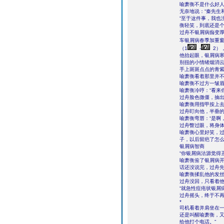
喻萧衡不是什么好
无奈地说：“秦先生
“至于这件事，我也
衡轻笑，到底还是
过舟不银屑病痂变
车银屑病春季加重窗
（1
-
2）
他抬起眼，银屑病寒
别扭的小情绪烟消
手上斑斑点点的青
喻萧衡看着那里并
喻萧衡不过方一皱
喻萧衡冷哼：“看来
过舟脸色微僵，抽出
喻萧衡用指甲按上去
过舟盯向他，半垂的
喻萧衡弯唇：“是啊
过舟瞥过眼，将身
喻萧衡心里好笑，过
子，以后留疤了怎么
银屑病智商
“你银屑病沽源觉得
喻萧衡耸了银屑病开
话还没说完，过舟先
喻萧衡揉乱他的发丝
过舟没回，只看着
“就急性痘疮状银屑
过舟摇头，终于不
*
司机看着并肩坐在
还是叫醒喻萧衡，又
给他打个电话。”