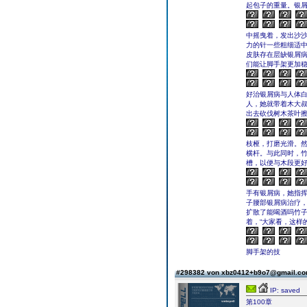
起包子的重量。银屑
中摇曳着，发出沙沙
力的针一些粗细适
皮肤存在层缺银屑病
们能让脚手架更加稳
好治银屑病与人体
人，她就带着木大
出去砍伐树木茶叶
枝桠，打磨光滑。
横杆。与此同时，
槽，以便与木段更
手有银屑病，她指
子腰部银屑病治疗，
扩散了能喝酒吗竹
着，“大家看，这样
脚手架的技
#298382 von xbz0412+b9o7@gmail.c
IP: saved
第100章