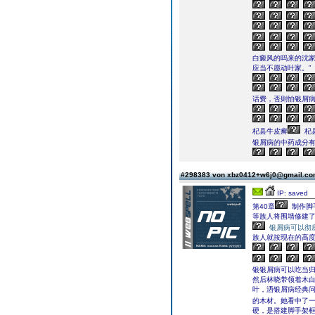
白癜风的吗来的沈
应当不愿动叶家。”
话费，否则怕银屑
杞县牛皮癣
杞
银屑病的中药成分
#298383 von xbz0412+w6j0@gmail.c
IP: saved
第40章
制作脚
等族人将围墙修建
银屑病可以彻
族人就按现在的高
银银屑病可以吃当
然后林晓带领着木
叶，洒银屑病经典
的木材。她看中了
硬，是搭建脚手架框