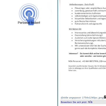
(
Größe angepasst: 1754x1240px, jpeg
)
n/a
Bewerben Sie sich jetzt
: