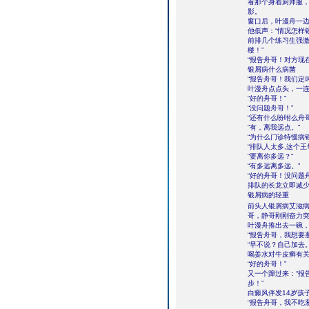
看那个身着厨师服
影。
窗口后，叶漫舟一
他低声：“情况怎样
前排几个练习生强激
楼！”
“报告舟哥！对方现
银屑病什么病菌
“报告舟哥！我们定
叶漫舟点点头，一连
“好的舟哥！”
“没问题舟哥！”
“还有什么吩咐么舟哥
“有，离我远点。”
“为什么门诊特慢病
“排队人太多,这个
“要离你多远？”
“有多远离多远。”
“好的舟哥！没问题
排队的长龙立即减
银屑病的轻重
前头人银屑病艾滋病
哥，静哥刚刚奋力突
叶漫舟推出去一碗，
“报告舟哥，我想要
“早不说？自己加去。
喝姜水对牛皮癣有
“好的舟哥！”
又一个蹿过来：“报
步！”
白癜风伴发14岁孩
“报告舟哥，我不吃