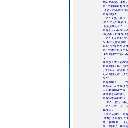
军队里虽然不许军
秦长官如果真想找他
“借势？我还能借谁
秦晋疑惑道。
王师齐苦笑一声道
“秦长官是当局者迷
你想想你是谁？”
秦晋十分不解求治
“我是谁？我现在孤
王师齐无奈的指了
“它不就是你银屑病
如今北伐军势如破
秦长官本就是国民
现在你们双方都没
绽。
我虽然基本上都在
而且你的士兵们也
识和技巧。这说明
起码他们是这么认
炮？”
秦晋琢磨了一下，
能会有什么大的形势
头部银屑病达力克
战争最忌讳的就是
秦晋沉思半刻后道
“王师齐，你有没有
王师齐心里一凉，
的机会？
见他脸色骤变，秦
“原本打算给你们个
办，放你们吧，你
杀了你们吧，我银