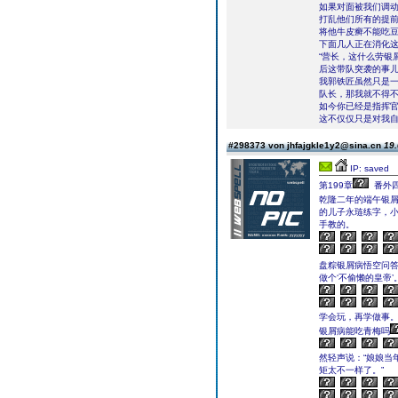
如果对面被我们调
打乱他们所有的提
将他牛皮癣不能吃豆
下面几人正在消化
“营长，这什么劳银
后这带队突袭的事
我郭铁匠虽然只是
队长，那我就不得
如今你已经是指挥
这不仅仅只是对我自
#298373 von jhfajgkle1y2@sina.cn
19.
IP: saved
第199章
番外
乾隆二年的端午银
的儿子永琏练字，
手教的。
盘粽银屑病悟空问
做个‘不偷懒的皇帝’。
学会玩，再学做事。
银屑病能吃青梅吗
然轻声说：“娘娘当
矩太不一样了。”