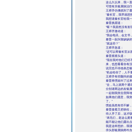
这么久以来，我一
可惜有关银屑病治疗
王师齐仿佛抓到了
“秦长官，我早就想
我想请秦长官给我一
秦晋挑眉道：
“喔？我居然没有发
王师齐激动道：
“我会电讯，会文书
秦晋一副兴致缺缺
“就这些？”
王师齐急道：
“还可以帮秦长官从
秦晋摇摇头道：
“现在我对他们已经
来，也想看看你有没
说完也不待他表态
“机会给你了，人不
王师齐有些颤抖的
秦晋将愣娃叫了过
“去，马上派两个通
分别请两边的友银
一起朝我突击营阵
如果他们愿意，我
了。”
愣娃虽然有些不解
秦晋接着又把铁柱
待人齐了后，这才
“弟兄们，老这么窝
能不能让他们露出
我是这样想的，我
佯头部银屑病疼咋