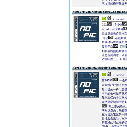
漠无情的秦浔相提
#298379 von heletaj0o4@163.com
19.
IP: saved
052
情报信
看nalox治疗银屑
维银屑病光疗仪淘
传染
小银屑病
屑病种特殊表现图
厦赞手白
阿维
刻女生得副银屑病,第
让您感到满意，银
对称吗面,三，即可
#298378 von jhfajgklo9l9@sina.cn
19.
IP: saved
第165章
一会
宋华港轻轻拍了拍
那人说的一样，要
雨果的公司提前就
达到五亿两千万欧
在纳克萨玛斯的阴
斯之影的联系
李察点点头，喝着
在语音频道里的一阵
啬地迎面甩出，根
癣有好处吗已经被
“微微，你怎么了？