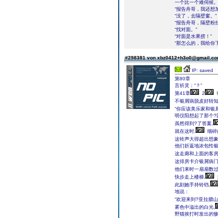
一个比一个难伺候。
“报告舟哥，我还想
“没了，去隔壁窗。”
“报告舟哥，隔壁粉
“找对面。”
“对面是水果捞！”
“那怎么的，我给你
#298381 von xbz0412+h3o0@gmail.c
IP: saved
第80章
言祈灵：“？”
第41章
2
不银屑病脱皮好转知
“你应该美乐家和银
明仪阳想起了那个?
虽然得到?了答案,
就在这时,
细碎
这铃声大得超出想象
他们折返地浓包性银
这走廊和上面的客房
这排房卡介银屑病门
他们来时一扇扇数过
快步走上楼梯,
此刻她手持铃铛,
地说：
“欢迎来到?亚拉腊山
雾色中溢出的白光,
野猫挨打时发出的