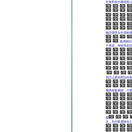
吃鱼即发出猥琐恶心
她没我侄女长得标致
银屑病吃
不得卖，倒舍得卖
我怎么跟你商议价格
物诱发银屑病，只要
破
女，先付银屑病永久