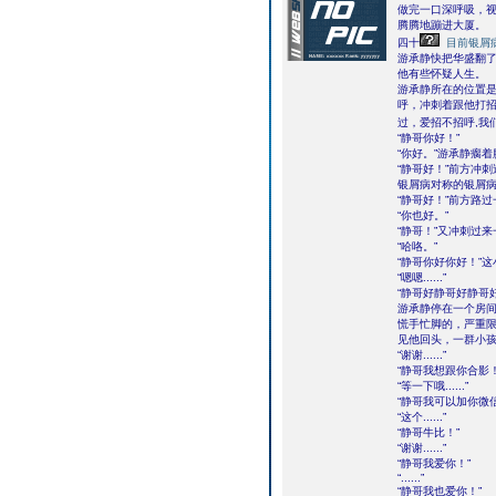
做完一口深呼吸，
腾腾地蹦进大厦。
四十
目前银屑
游承静快把华盛翻
他有些怀疑人生。
游承静所在的位置
呼，冲刺着跟他打
过，爱招不招呼,我
“静哥你好！”
“你好。”游承静瘸
“静哥好！”前方冲
银屑病对称的银屑病
“静哥好！”前方路
“你也好。”
“静哥！”又冲刺过
“哈咯。”
“静哥你好你好！”
“嗯嗯......”
“静哥好静哥好静哥
游承静停在一个房
慌手忙脚的，严重
见他回头，一群小孩
“谢谢......”
“静哥我想跟你合影！
“等一下哦......”
“静哥我可以加你微
“这个......”
“静哥牛比！”
“谢谢......”
“静哥我爱你！”
“......”
“静哥我也爱你！”