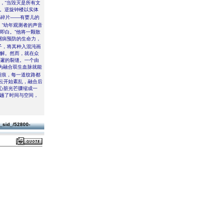
，“当毁灭是所有文
断。逆旋钟楼以实体
忆碎片――有婴儿的
。”幼年观测者的声音
即白。”他将一颗散
屑病预防的生命力，
子，将其种入混沌画
崩解。然而，就在众
深邃的裂缝。一个由
为融合双生血脉就能
裂痕，每一道纹路都
云开始紊乱，融合后
心脏光芒骤缩成一
超越了时间与空间，
/_sid_/52800-