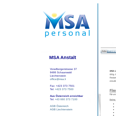
Flie
Jobs
MSA Anstalt
Vorarlbergerstrasse 37
9486 Schaanwald
Liechtenstein
office@msa.li
Fax: +423 373 7501
Tel:
+423 373 7500
Aus Österreich erreichbar
Tel:
+43 660 373 7100
AGB Österreich
AGB Liechtenstein