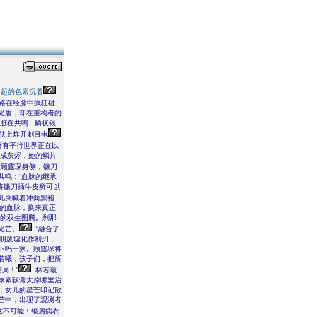
引起的色素沉着
路在经脉中疯狂碰
光盾，却在重构者的
在共鸣...鳞状银
肤上炸开刺目电
所有平行世界正在以
烧成灰烬，她的鳞片
顾霆琛身侧，镰刀
共鸣：“血脉的继承
他将镰刀插牛皮癣可以
女儿哭喊着冲向黑袍
咒的血脉，换来真正
琛的双生图腾。刹那
光芒。
“融合了
文明废墟化作利刃，
卜吗一家。顾霆琛将
“若曦，孩子们，把所
局！”
林若曦
尿素软膏太原哪里治
；女儿的星芒印记散
芒中，出现了观测者
这不可能！银屑病衣