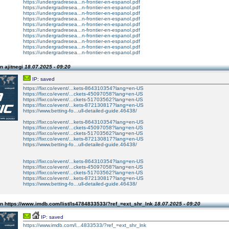
https://undergradresea...n-frontier-en-espanol.pdf
https://undergradresea...n-frontier-en-espanol.pdf
https://undergradresea...n-frontier-en-espanol.pdf
https://undergradresea...n-frontier-en-espanol.pdf
https://undergradresea...n-frontier-en-espanol.pdf
https://undergradresea...n-frontier-en-espanol.pdf
https://undergradresea...n-frontier-en-espanol.pdf
https://undergradresea...n-frontier-en-espanol.pdf
https://undergradresea...n-frontier-en-espanol.pdf
https://undergradresea...n-frontier-en-espanol.pdf
n ajitnegi
18.07.2025 - 09:20
IP: saved
https://fixr.co/event/...kets-864310354?lang=en-US
https://fixr.co/event/...ckets-45097058?lang=en-US
https://fixr.co/event/...ckets-51703562?lang=en-US
https://fixr.co/event/...kets-872130817?lang=en-US
https://www.betting-fo...ull-detailed-guide.46438/
https://fixr.co/event/...kets-864310354?lang=en-US
https://fixr.co/event/...ckets-45097058?lang=en-US
https://fixr.co/event/...ckets-51703562?lang=en-US
https://fixr.co/event/...kets-872130817?lang=en-US
https://www.betting-fo...ull-detailed-guide.46438/
https://fixr.co/event/...kets-864310354?lang=en-US
https://fixr.co/event/...ckets-45097058?lang=en-US
https://fixr.co/event/...ckets-51703562?lang=en-US
https://fixr.co/event/...kets-872130817?lang=en-US
https://www.betting-fo...ull-detailed-guide.46438/
n https://www.imdb.com/list/ls4784833533/?ref_=ext_shr_lnk
18.07.2025 - 09:20
IP: saved
https://www.imdb.com/l...4833533/?ref_=ext_shr_lnk