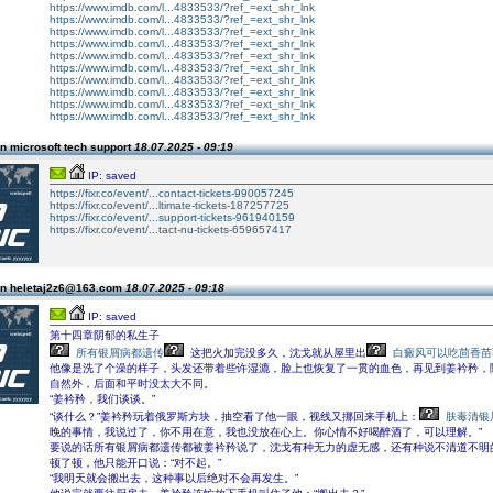
https://www.imdb.com/l...4833533/?ref_=ext_shr_lnk
https://www.imdb.com/l...4833533/?ref_=ext_shr_lnk
https://www.imdb.com/l...4833533/?ref_=ext_shr_lnk
https://www.imdb.com/l...4833533/?ref_=ext_shr_lnk
https://www.imdb.com/l...4833533/?ref_=ext_shr_lnk
https://www.imdb.com/l...4833533/?ref_=ext_shr_lnk
https://www.imdb.com/l...4833533/?ref_=ext_shr_lnk
https://www.imdb.com/l...4833533/?ref_=ext_shr_lnk
https://www.imdb.com/l...4833533/?ref_=ext_shr_lnk
https://www.imdb.com/l...4833533/?ref_=ext_shr_lnk
n microsoft tech support
18.07.2025 - 09:19
IP: saved
https://fixr.co/event/...contact-tickets-990057245
https://fixr.co/event/...ltimate-tickets-187257725
https://fixr.co/event/...support-tickets-961940159
https://fixr.co/event/...tact-nu-tickets-659657417
n heletaj2z6@163.com
18.07.2025 - 09:18
IP: saved
第十四章阴郁的私生子
所有银屑病都遗传
这把火加完没多久，沈戈就从屋里出
白癜风可以吃茴香苗
他像是洗了个澡的样子，头发还带着些许湿漉，脸上也恢复了一贯的血色，再见到姜衿矜，
自然外，后面和平时没太大不同。
“姜衿矜，我们谈谈。”
“谈什么？”姜衿矜玩着俄罗斯方块，抽空看了他一眼，视线又挪回来手机上：
肤毒清银
晚的事情，我说过了，你不用在意，我也没放在心上。你心情不好喝醉酒了，可以理解。”
要说的话所有银屑病都遗传都被姜衿矜说了，沈戈有种无力的虚无感，还有种说不清道不明
顿了顿，他只能开口说：“对不起。”
“我明天就会搬出去，这种事以后绝对不会再发生。”