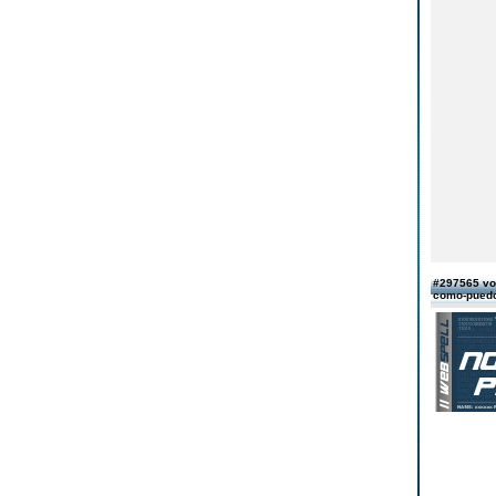
#297565 von
como-puedo