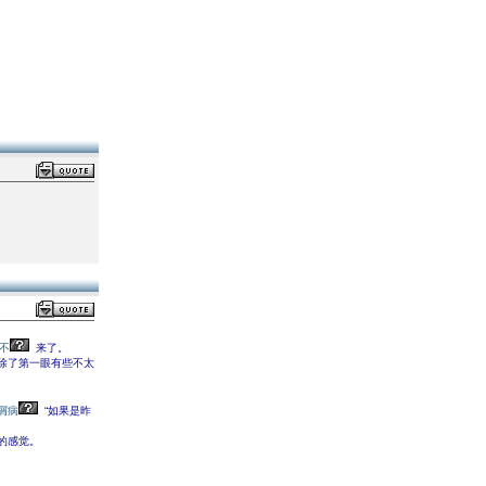
不
来了。
除了第一眼有些不太
屑病
“如果是昨
的感觉。