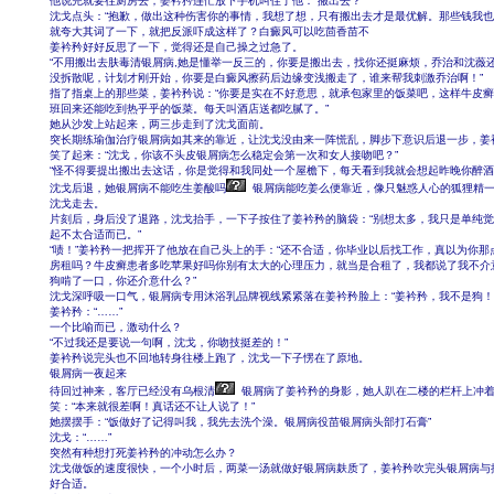
他说完就要往厨房去，姜衿矜连忙放下手机叫住了他：“搬出去？”
沈戈点头：“抱歉，做出这种伤害你的事情，我想了想，只有搬出去才是最优解。那些钱我也
就夸大其词了一下，就把反派吓成这样了？白癜风可以吃茴香苗不
姜衿矜好好反思了一下，觉得还是自己操之过急了。
“不用搬出去肤毒清银屑病,她是懂举一反三的，你要是搬出去，找你还挺麻烦，乔治和沈薇
没拆散呢，计划才刚开始，你要是白癜风擦药后边缘变浅搬走了，谁来帮我刺激乔治啊！”
指了指桌上的那些菜，姜衿矜说：“你要是实在不好意思，就承包家里的饭菜吧，这样牛皮
班回来还能吃到热乎乎的饭菜。每天叫酒店送都吃腻了。”
她从沙发上站起来，两三步走到了沈戈面前。
突长期练瑜伽治疗银屑病如其来的靠近，让沈戈没由来一阵慌乱，脚步下意识后退一步，姜
笑了起来：“沈戈，你该不头皮银屑病怎么稳定会第一次和女人接吻吧？”
“怪不得要提出搬出去这话，你是觉得和我同处一个屋檐下，每天看到我就会想起昨晚你醉酒
沈戈后退，她银屑病不能吃生姜酸吗
银屑病能吃姜么便靠近，像只魅惑人心的狐狸精
沈戈走去。
片刻后，身后没了退路，沈戈抬手，一下子按住了姜衿矜的脑袋：“别想太多，我只是单纯
起不太合适而已。”
“啧！”姜衿矜一把挥开了他放在自己头上的手：“还不合适，你毕业以后找工作，真以为你那
房租吗？牛皮癣患者多吃苹果好吗你别有太大的心理压力，就当是合租了，我都说了我不介
狗啃了一口，你还介意什么？”
沈戈深呼吸一口气，银屑病专用沐浴乳品牌视线紧紧落在姜衿矜脸上：“姜衿矜，我不是狗！
姜衿矜：“……”
一个比喻而已，激动什么？
“不过我还是要说一句啊，沈戈，你吻技挺差的！”
姜衿矜说完头也不回地转身往楼上跑了，沈戈一下子愣在了原地。
银屑病一夜起来
待回过神来，客厅已经没有乌根清
银屑病了姜衿矜的身影，她人趴在二楼的栏杆上冲
笑：“本来就很差啊！真话还不让人说了！”
她摆摆手：“饭做好了记得叫我，我先去洗个澡。银屑病役苗银屑病头部打石膏”
沈戈：“……”
突然有种想打死姜衿矜的冲动怎么办？
沈戈做饭的速度很快，一个小时后，两菜一汤就做好银屑病麸质了，姜衿矜吹完头银屑病与
好合适。