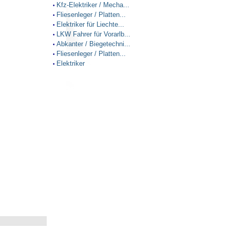
Kfz-Elektriker / Mecha...
•
Fliesenleger / Platten...
•
Elektriker für Liechte...
•
LKW Fahrer für Vorarlb...
•
Abkanter / Biegetechni...
•
Fliesenleger / Platten...
•
Elektriker
•