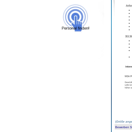
(
Größe ange
Bewerben Sie