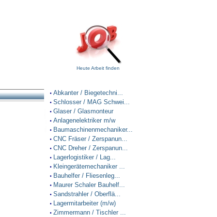
Heute Arbeit finden
Abkanter / Biegetechni...
•
Schlosser / MAG Schwei...
•
Glaser / Glasmonteur
•
Anlagenelektriker m/w
•
Baumaschinenmechaniker...
•
CNC Fräser / Zerspanun...
•
CNC Dreher / Zerspanun...
•
Lagerlogistiker / Lag...
•
Kleingerätemechaniker ...
•
Bauhelfer / Fliesenleg...
•
Maurer Schaler Bauhelf...
•
Sandstrahler / Oberflä...
•
Lagermitarbeiter (m/w)
•
Zimmermann / Tischler ...
•