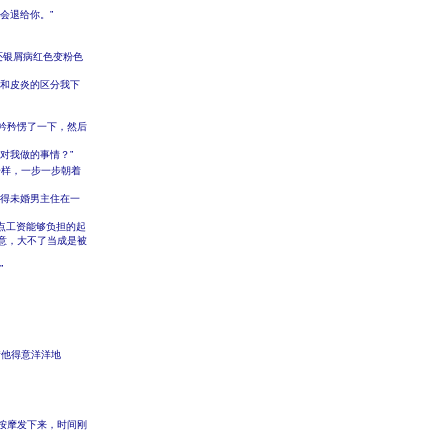
会退给你。”
还银屑病红色变粉色
癣和皮炎的区分我下
衿矜愣了一下，然后
对我做的事情？”
一样，一步一步朝着
觉得未婚男主住在一
点工资能够负担的起
意，大不了当成是被
”
着他得意洋洋地
按摩发下来，时间刚