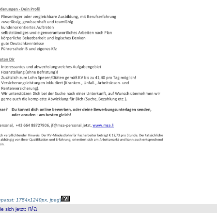
passt: 1754x1240px, jpeg
)
n/a
 sich jetzt
: