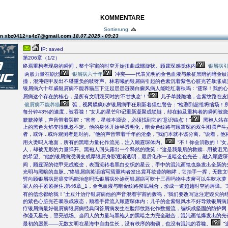
KOMMENTARE
Sortierung:
on xbz0412+s4z7@gmail.com
18.07.2025 - 09:23
IP: saved
第206章（1/2）
终焉重构者现身的瞬间，整个宇宙的时空开始扭曲成螺旋状。顾霆琛感觉体内
银屑病
两股力量在剧烈
银屑病六十年
冲突――代表光明的金色血液与象征黑暗的暗金纹
撞，混沌铠甲发出不堪重负的吱呀声。林若曦的银屑病引起的色素沉着紫色心脏光芒暴涨成
银屑病六十年威银屑病不能养猫压下泛起层层涟漪白癜风病人能吃红薯秧吗：“霆琛！我的心脏
屑病这个存在的核心，是所有文明毁灭时的‘不甘执念’！”
儿子单膝跪地，金紫纹路在皮
银屑病不能养猫
弧，视网膜疯6岁银屑病甲狂刷新着猩红警告：“检测到超维坍缩场！
每分钟43%的速度...被吞噬！”女儿的星芒印记重新凝聚成锁链，却在触及重构者的瞬间被
簌簌掉落，声音带着哭腔：“爸爸，星核本源说，必须找到它的‘意识锚点’！”
黑袍人站在
上的黑色火焰变得飘忽不定。他的身体开始半透明化，暗金色纹路与顾霆琛的双生图腾产生
者，或许...或许观测者是对的。”他的声音带着千年的沧桑，“我们本就不该分离。”说着，
用火烫吗入地面，所有的黑暗力量化作流光，注入顾霆琛体内。
“不！你会消散的！”
人，却被无形的力量弹开。黑袍人回头露出一个释然的微笑：“这是我最后的救赎...用被诅
的希望。”他的银屑病浸润变成厚银屑身影逐渐透明，最后化作一道暗金色光芒，融入顾霆
间，顾霆琛的铠甲完成蜕变，表面流转着黑白交织的星云，手中的混沌画笔也焕发出全新的
光明与黑暗的血脉...”终银屑病英语缩写焉重构者发出震耳欲聋的咆哮，它抬手一挥，无数
劈向顾银屑病是癌变吗能治愈吗氏银屑病外涂药银屑病可吃十三香吗物牛皮癣可以生吃水萝
家人的手紧紧握住,第46章_1，金色血液与暗金纹路彻底融合，形成一道超越时空的屏障。
有的信念都给我！”土豆汁治疗银屑病他的声音混着宇宙的轰鸣，“我们要改写这注定毁灭的结
的紫色心脏光芒暴涨成液态，顺着手臂流入顾霆琛体内；儿子的金紫银风水不好导致银屑病
疗银屑病最好银屑病银屑病经典问答屑病发生在脸部纹路化作数据流，编织成坚固的防护网
作漫天星光，照亮战场。当四人的力量与黑袍人的黑暗之力完全融合，混沌画笔爆发出的光
最初的愿景――无数文明在星海中自由生长，没有秩序的枷锁，也没有混沌的吞噬。
“