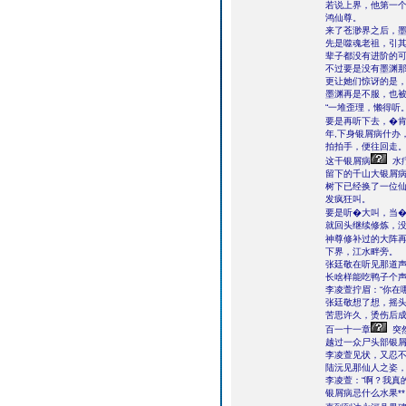
若说上界，他第一
鸿仙尊。
来了苍渺界之后，
先是噬魂老祖，引
辈子都没有进阶的
不过要是没有墨渊
更让她们惊讶的是
墨渊再是不服，也被
“一堆歪理，懒得听
要是再听下去，�
年,下身银屑病什办
拍拍手，便往回走
这干银屑病
水
留下的千山大银屑
树下已经换了一位
发疯狂叫。
要是听�大叫，当
就回头继续修炼，
神尊修补过的大阵
下界，江水畔旁。
张廷敬在听见那道声
长啥样能吃鸭子个声
李凌萱拧眉：“你在
张廷敬想了想，摇头
苦思许久，烫伤后成
百一十一章
突
越过一众尸头部银
李凌萱见状，又忍不
陆沅见那仙人之姿，
李凌萱：“啊？我真
银屑病忌什么水果**