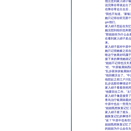
他注意到家入硝子输
说完降谷零就走出
在降谷零走出去后，
“我也不知道。”家银
她只记得在听完那
gin他们。
家入硝子想起在失
她没想到组织也和
“那姐姐你为什么会
在看到家入硝子差
来。
家入硝子面对中原中
她只记得她被之前
唯达宁效果好吗属
接下来的事情她就
“姐姐不记得也没关
“对。”中原银屑病
“乱步斑块状银屑病
“他回横滨去了。”
他想起之前江户川
乱步说那些事情还
家入硝子看着突然闭
“他要回去工作。”
家入硝子像是接受了
青岛治疗银屑病最
中原中也在一旁用
“姐姐既然恢复记忆
家入硝子摇了摇头，
她恢复记忆的事情
“诶？”中原中也有些
姐姐既然恢复记忆
的姐姐为什么会在