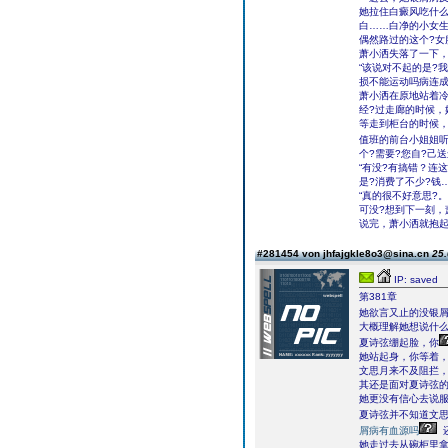
她拉住白癜风吃什么
白……白净的小女生
偶然路过的这个?女
萧小洒失落了一下，
“该说对不起的是?
损不能运动吗病连
萧小洒在原地站着冷
经?过走廊的时候，
等走到柜台的时候，
值班的前台小姐姐听
个?需要?您自?己送
“有没?有搞错？连
是?消费了不少?钱
“真的很不好意思?
可没?想到下一刻，
说完，萧小洒就抱起
#281454 von jhfajgkle8o3@sina.cn
25.
IP: saved
第381章
她欲言又止的没银
大概理解她想说什
夏诗弦绷起脸，你
她站起身，你等着
文思月来不及阻拦
其还是面对夏诗弦
她更没有信心去说
夏诗弦并不知道文
屑病有血源吗
她走过去从碗柜里