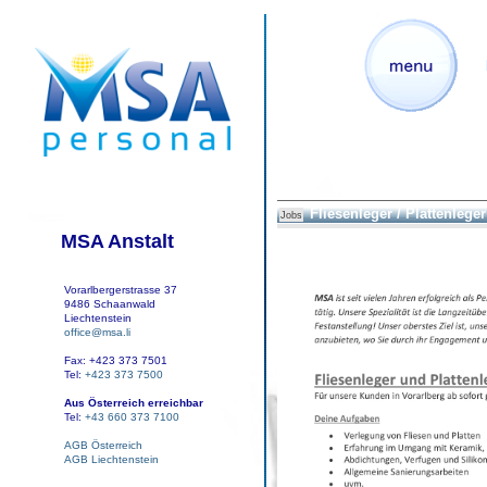
Fliesenleger / Plattenleger
Jobs
MSA Anstalt
Vorarlbergerstrasse 37
9486 Schaanwald
Liechtenstein
office@msa.li
Fax: +423 373 7501
Tel:
+423 373 7500
Aus Österreich erreichbar
Tel:
+43 660 373 7100
AGB Österreich
AGB Liechtenstein