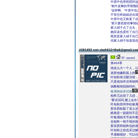
中原中也突然想到这件
“抱牛皮癣的早期预
“这样啊。”中原中
不管怎样姐姐还在
中原中也又恢复了
“那只要把那些事情
家入硝子点了点头
她应该也是吃了自己做
既然是家入硝子自己做
但家入硝子知道现
#281452 von xbz0412+l6a6@gmail.c
IP: saved
第464章
他这么大一个人，
就算他嫌鞋面上的
叶知秋有洁癖没错
只是他动作没有柏
病断根绝招病吗作
银屑病临床试验
柏羚兀自捏了几捏
“要试试吗,腰上会
叶知秋郑州华柱银
那东西粘黏了泥土
瞧着是一副脏到不
叶银屑病关节炎外
在柏羚一错不错的
那东西和柏羚说的
叶知秋之前也买过
手感都很好，可以