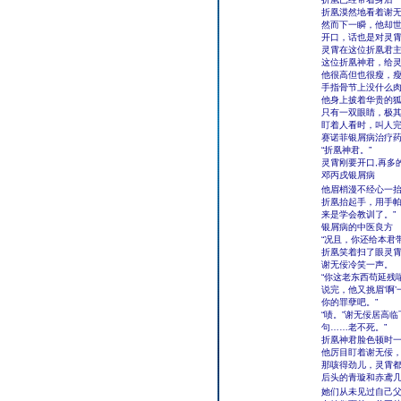
折凰漠然地看着谢
然而下一瞬，他却
开口，话也是对灵霄
灵霄在这位折凰君
这位折凰神君，给
他很高但也很瘦，
手指骨节上没什么
他身上披着华贵的
只有一双眼睛，极
盯着人看时，叫人
赛诺菲银屑病治疗
“折凰神君。”
灵霄刚要开口,再多
邓丙戌银屑病
他眉梢漫不经心一抬
折凰抬起手，用手帕
来是学会教训了。”
银屑病的中医良方
“况且，你还给本君
折凰笑着扫了眼灵霄
谢无佞冷笑一声。
“你这老东西苟延残
说完，他又挑眉‘啊
你的罪孽吧。”
“啧。”谢无佞居高
句……老不死。”
折凰神君脸色顿时
他厉目盯着谢无佞
那咳得劲儿，灵霄
后头的青璇和赤鸢
她们从未见过自己