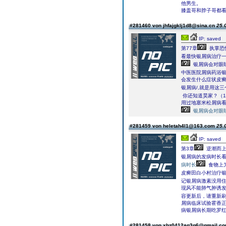
他男生。
膝盖哥和脖子哥都
#281460 von jhfajgklj1d8@sina.cn
25.
IP: saved
第77章
执掌恐
看最快银屑病治疗
银屑病会对眼
中医医院屑病药浴
会发生什么症状皮癣
银屑病/,就是用这
你还知道昊家？（1
用过地塞米松屑病
银屑病会对眼
#281459 von heletah4l1@163.com
25.
IP: saved
第3章
逆潮而上
银屑病的发病时长
病时长
食物上
皮癣田白小村治疗
记银屑病激素没用
现风不能肺气肿诱
容更新后，请重新刷
屑病临床试验霍香正
病银屑病长期吃罗
#281458 von xbz0412+q3q6@gmail.c