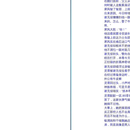
在她们面前，父王
何时被人这般奚落
霁风皱了皱眉，上前
出来原因。今日特地
谢无佞懒懒扫他一眼
来的。怎么，娶了
将。”
霁风大怒：“你！”
他说着就要冷笑拔剑
青璇上前达力士头部
霁风实在难忍这口
谢无佞却根本不把
他不屑乜一眼对面几
谢无佞转头，瞥向在
梧宫打开，本尊今天
正狂咳的折凰神君
谢无佞碧瞳浮过戾银
灵霄被谢无佞拉着
在经过青璇身边时
外公有牛皮癣
灵霄回过头，小声对
神族将领，可是天君
谢无佞嗤笑：“抓本
灵霄默默一叹,90章
算了，这家伙脾气
她拗不过他。
大事上，她把握底
反正那些人也不会
而且不知道为什么
银屑病和干细胞她
弟，简直就像是两