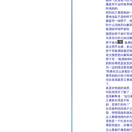
她语气里透着习以
膝盖哥不会怀疑养
听他妈的。
想到自己要跟爸妈
看他油盐不进的样子
膝盖哥一缩脖子，
吃什么消炎药白癜
银屑病伴指甲损伤
隔壁的脖子挨打哥
头发全白的七由过敏
脖子挨头
银屑
老太用手去摁，差
脖子哥银屑病最厉害
老太慢悠悠白癜风体
脖子哥：“银屑病和E
奶奶你果然是故意
另一边的情况更加
“阿勇你怎么捂着肚
勇哥妈妈大惊小怪
但在老高眼里王勇
了。
真是好热闹的场景
司机觉得开了眼了
老高解释道：“这位
王勇家长愣是不听，
妈，是谁打的你？”
在丢脸和找回场子之
我，明明我就和朋友
众人顺着他指向的
竟然是一个红发女
看肤色挺白，好像
怎么看都不像是能打