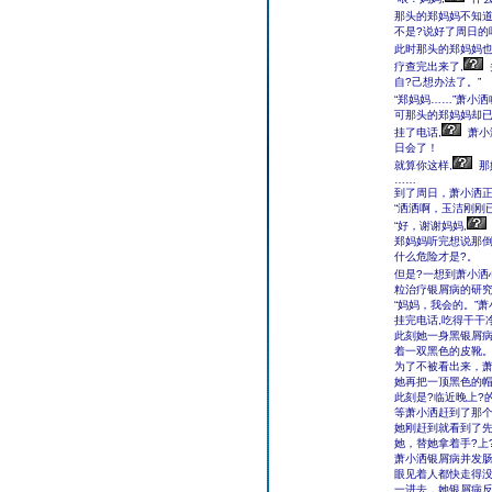
那头的郑妈妈不知道
不是?说好了周日的
此时那头的郑妈妈也
疗查完出来了,
自?己想办法了。”
“郑妈妈……”萧小洒
可那头的郑妈妈却已
挂了电话,
萧小
日会了！
就算你这样,
那
……
到了周日，萧小洒正
“洒洒啊，玉洁刚刚
“好，谢谢妈妈,
郑妈妈听完想说那倒
什么危险才是?。
但是?一想到萧小洒
粒治疗银屑病的研究
“妈妈，我会的。”
挂完电话,吃得干干
此刻她一身黑银屑病
着一双黑色的皮靴
为了不被看出来，萧
她再把一顶黑色的帽
此刻是?临近晚上?
等萧小洒赶到了那个?
她刚赶到就看到了
她，替她拿着手?上
萧小洒银屑病并发
眼见着人都快走得没
一进去，她银屑病反