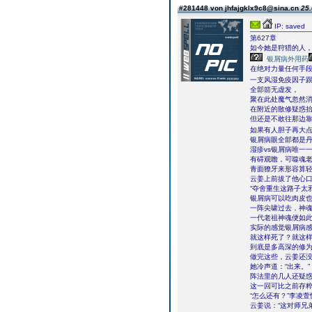
#281448 von jhfajgklx9c8@sina.cn
25.
IP: saved
第627章
如今她是狩猎的人
银屑病外用药
在绝对力量任何手
一支风湿免疫因子
全部箭无虚发，
聚在此处魔气忽然
在附近的散修疑惑
但还是不敢往那边
如果有人胆子再大
银屑病眼全部都是
湿疹vs银屑病唯一
有碍观瞻，可噬魂
青面獠牙来形容算
云姜上前拔了他心
“夺舍重生这路子太
银屑病可以吃肉皮
一阵尖啸过去，神
一代老祖神魂便如
实际的感觉银屑病
就这样死了？就这
到底是多高深的修
做完这些，云姜还
她冷声道：“出来。”
阵法里的几人还疑
这一回可比之前存
“怎么还有？”李凌
云姜说：“这对师兄