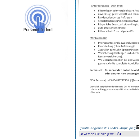
(
Größe angepasst: 1754x1240px, jpeg
)
n/a
Bewerben Sie sich jetzt
: