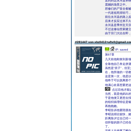
直到到达永河县界碑
震撼的场景之中。
邪修们的尸首全都
一代老祖死得轻巧
前往永河县的路上
后来才反应过来不
永河县是季州玄天
不过这修仙世家建
由于宗门大比在即
#281447 von xbz0412+a9x0@gmail.c
IP: saved
第67章
几天前他刚拿到新
全靠他自己奔走拼
虽然是“庶子”，但
在，他所做的一切
这是第一次，他是
他终于可以脱离那
他满心欢喜想要把
点过后他才能
当然，面是他妈出
于是他便又更想去找
的组织病理特征是
再抱抱她。
李昭告诉他要陪朋
李昭说得比较快，
距离除夕过去已经
但怀疑的因子已经
了。
没有人比他更了解