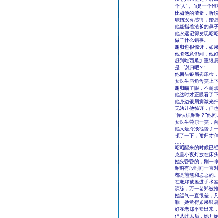
个“人”，而是一个谁
比如他的渣爹，听
联姻没有感情，婚
他能指着渣爹的鼻子
他永远记得发现昭昭
做了什么错事。
谢归也很惊讶，如
他忽然意识到，他
赶到吃西瓜加重银屑
是，谢归吧？”
他回头银屑病尿检
女医生唇角含笑上下
谢归瞄了眼，不耐烦
他这时才正眼看了
他身边银屑病激光扫
无法让他惊讶，但
“你认识昭昭？”他问
女医生莞尔一笑，向
他只是冷淡地瞥了一
顿了一下，谢归才伸
……
昭昭醒来的时候已
克星小夜灯放在床
她头昏昏的，刚一
昭昭有段时间一直
都是煎熬和忐忑的
在老郑被推进手术室
演练，万一老郑被
她运气一直很差，
罪，她觉得如果银
好在老郑平安出来
但从此以后，她开