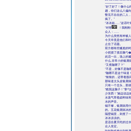
――――――
“好了好了！像什么
趟，你们这么八偏向
瞥见不自在的二人，
疯了。”
“冰冰姐......”
“对呀
！我刚刚
众人：......
为什么突然有种被
今天毕竟是他们和
止住了话题。
双方都有些尴尬的
小把摸了摸后脑勺�
此话一出，场上的尴
什么,非常小的银屑
“又煮咖喱了？”
“不是，好像不是咖喱
“咖喱不是这个味道！
“辣辣的，还带着股
那味道太头皮银屑
只有一个念头，那
“瞧我这脑子！”掌
少东西！”她边说边
水蒸气带着卤料味
水的声音。
锅不够，银屑病用
的。五花银屑病冰的小
隔壁锅里，则煮了
冰冰凉凉的。
是适合夏天吃的过
众人坐定。
叶知秋也被分到银