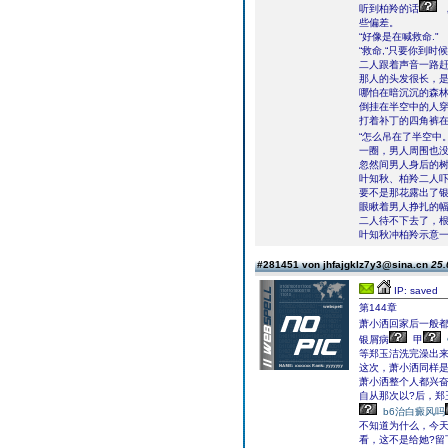
听到柏羚的话
些偏差。
“好像是在喊救命."
“救命,“只要你到
二人跟着声音一路
那人的头发很长，
哪怕在暗沉沉的森
倒挂在半空中的人
打着补丁的四角裤
“怎么吊在了半空中
一圈，男人周围也
忽然间男人身后的
叶知秋、柏羚二人
要不是那花露出了
眼瞅着男人挣扎的
二人待不下去了，
叶知秋冲柏羚示意
#281451 von jhfajgklz7y3@sina.cn
25.
IP: saved
第144章
萧小洒回家后一般
银屑病
甲
等郑玉洁洗完澡出
这次，萧小洒同样
萧小洒整个人都兴
自从那次以?后，
b6治白癜风吗
不知道为什么，今
看，这不是给她?留