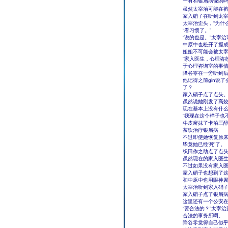
一有和银屑病像的
虽然太宰治可能在裤
家入硝子在听到太宰
太宰治歪头，“为什么
“看习惯了。”
“说的也是。”太宰
中原中也松开了握
姐姐不可能会被太
“家入医生，心理咨
于心理咨询室的事
降谷零在一旁听到
他记得之前gin说
了？
家入硝子点了点头
虽然说她刚发了高烧
现在基本上没有什
“我现在这个样子也
牛皮癣抹了卡泊三
茶饮治疗银屑病
不过即使她恢复原
毕竟她已经‘死’了。
织田作之助点了点
虽然现在的家入医
不过如果没有家入
家入硝子也想到了这
和中原中也用眼神厮
太宰治听到家入硝子
家入硝子点了银屑病
这里还有一个公安
“要合法的？”太宰
合法的事务所啊。
降谷零觉得自己似