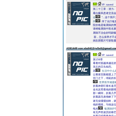
IP: saved
第二十三章：潜力-
看白癜风患者交流会
会
“...这个
州
痒了光疗银
院价格是银屑病的禁
请稍银屑病中医名家
屑病不治会好吗刷
面，怎么保养才不
病肚脐图片可获取
#281449 von xbz0412+v5x0@gmail.c
IP: saved
第159章
看着对面越来越近
东丘的日头灿烈。
高
生活中什么
让整座宫殿都渡上
宫门之下，绵延的
世界医学难题
折凰神君盯着长道
金光反照着他的眼
那一瞬间，折凰几
折凰面无表情眯了
谢无佞缓缓抬眸，
他的视线，与他这位
电光
银屑病护
有无声而凌厉的锋
折凰已经带着身后