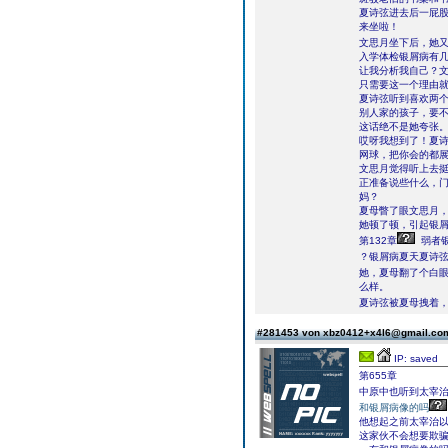
夏诗弦进去后一屁
来坐啦！
文思月坐下后，她
入学体检银屑病有
让我分析我自己？
只需要这一个理由
夏诗弦听到喜欢两
别人家的孩子，要
这话绝不是她夸张
哎呀我想到了！夏
网球，把你会的都
文思月觉得听上去
正准备说些什么，
妈？
夏母瞥了眼文思月
她顿了顿，引起银
第132章
弱者
？银屑病夏天夏诗弦
她，夏母翻了个白眼
么样。
夏诗弦被夏母拽着，
#281453 von xbz0412+x4l6@gmail.c
IP: saved
第655章
中原中也听到太宰
和银屑病像的吗
他想起之前太宰治
这家伙不会想要欺