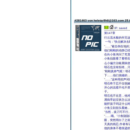
#281463 von heletar9h0@163.com
25.
IP: saved
第147章
行云流水般的作完
一句：“快点解决去
“……”被击倒在地
他们刚刚的动静已
在向小鱼询问了究
小鱼抬眼看了看明
么小偏方治银屑病
明石也没有拒绝，
“刚刚真帅气呢！明
下……他们就碰的…
“……”这种用拟声
明石终于忍不住朝她
开心的说着不伦不
子。
明石也不在意，他
屑病早起症状怎么治
能怀孩子吗证什么时
小鱼立刻扭头看她
“当然，拔刀可不行。
“……哦。”小鱼隐
眼，突然明白了之
天真的残忍,作者有
他的身体不着痕迹的