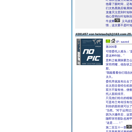
他看了眼时间，还
们太热晨跑后银屑
龙傲天注意到叶知
他心里明白叶知秋应
牛皮癣
义乌皮
情，这次要不是叶
#281457 von heletaa3q3@163.com
25.
IP: saved
第306章
可惜委托人摇头：“
是这种纠纷。”
意料之银屑病要怎
宋符闭嘴，他告状
那。
“我能看看你们现在
太久。
委托早就发布出去
在太想念曾经生机
双方不疑有他，便
托人面前排开。
只见他们给出的植
可是布兰奇却没有任
到你的面前就可以了
“当然。”对于运用
因为大爆炸后，这
随即宋符那队也将
“这是……！”
第二百五十一章
只见所有拿过来的