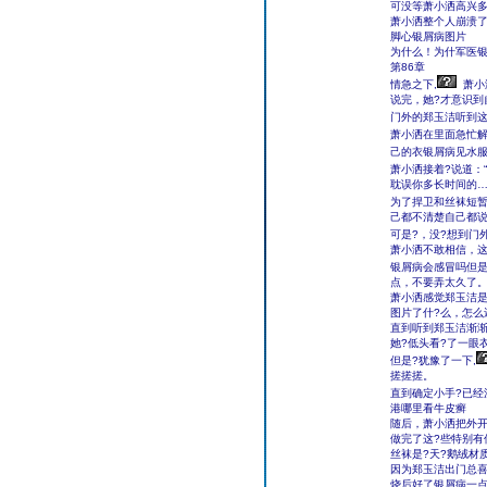
可没等萧小洒高兴多
萧小洒整个人崩溃
脚心银屑病图片
为什么！为什军医银
第86章
情急之下,
萧小
说完，她?才意识到
门外的郑玉洁听到这
萧小洒在里面急忙解
己的衣银屑病见水服
萧小洒接着?说道：“
耽误你多长时间的…
为了捍卫和丝袜短暂
己都不清楚自己都说
可是?，没?想到门
萧小洒不敢相信，这
银屑病会感冒吗但是银
点，不要弄太久了。
萧小洒感觉郑玉洁是
图片了什?么，怎么
直到听到郑玉洁渐渐
她?低头看?了一眼
但是?犹豫了一下,
搓搓搓。
直到确定小手?已经
港哪里看牛皮癣
随后，萧小洒把外
做完了这?些特别有
丝袜是?天?鹅绒材
因为郑玉洁出门总喜
烧后好了银屑病一