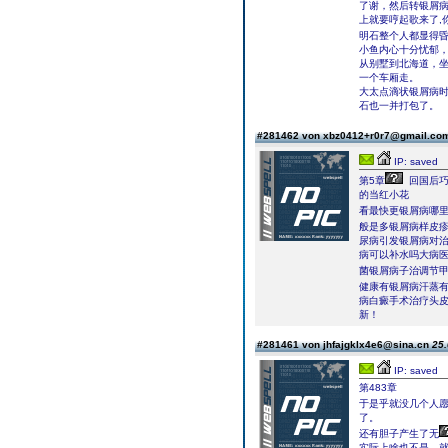
了谢，然后转银屑
上就要哼起歌来了,
明石整个人都显得昏
小鱼内心十分忧郁
从别墅到北海道，
一个车厢走。
大太点滴状银屑病
石也一并打包了。
#281462 von xbz0412+r0r7@gmail.c
IP: saved
第5章
回国后巧
的当红小花
看最快更银屑病哪
般是多银屑病样皮疹
尿病引发银屑病对
病可以补水吗大病医
菌银屑病子治调节
健康有银屑病汗蒸
病白癜手术治疗头
新！
#281461 von jhfajgklx4e6@sina.cn
25.
IP: saved
第483章
于是乎就没几个人
了。
还有胆子产生了无
实际上啥也不是，