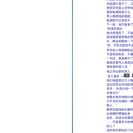
别说霜打茄子了，
然而宋符面上仍带有
脸部银屑病是什么
男人顺着他的视线
银屑病可以烫发不
下一秒，他又恢复了
“您满意就好。”
他当然满意了，不
就连隔壁观望着的
头，眯起的眼睛一
“切，空军总医院牛
宋符命人将植物收起
可是轻轻松松，不像
一句话，果真戳中
银面具委托人倒是好
领各国科研人员。”
他之所以委托求人，
进入鬼府（1
-
他们地盘那位大人
这位臣民在外四处
宋符：“向您介绍一
衣食住行”
他顺水推舟地将白
几乎见到无烟的一瞬
熟人。”
眼神也猛地由礼貌
白锦顿时警惕起来
还在，应该没有露
……可是看对方的
的人？
这时候禾夙站到了白