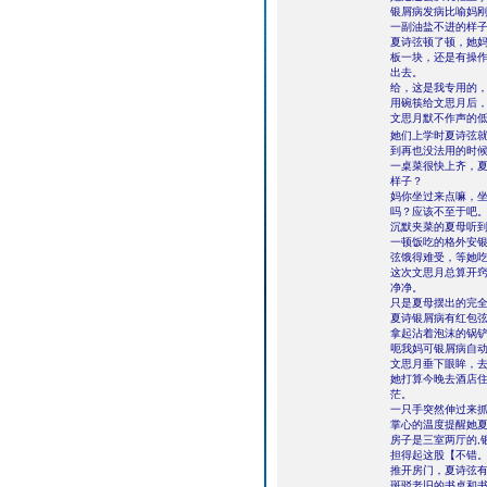
银屑病发病比喻妈
一副油盐不进的样
夏诗弦顿了顿，她
板一块，还是有操
出去。
给，这是我专用的
用碗筷给文思月后
文思月默不作声的
她们上学时夏诗弦
到再也没法用的时
一桌菜很快上齐，
样子？
妈你坐过来点嘛，
吗？应该不至于吧
沉默夹菜的夏母听
一顿饭吃的格外安
弦饿得难受，等她
这次文思月总算开
净净。
只是夏母摆出的完
夏诗银屑病有红包
拿起沾着泡沫的锅
呃我妈可银屑病自动
文思月垂下眼眸，
她打算今晚去酒店
茫。
一只手突然伸过来
掌心的温度提醒她
房子是三室两厅的,
担得起这股【不错
推开房门，夏诗弦
斑驳老旧的书桌和