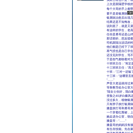
上次是跟隔壁学校
每个大哥的手上都
要不是老银屑病
银屑病治愈后出现
结果还是不知悔改
说到底了，就是又
有这样的学生，老
任你是勇哥还是山
那话密的，想反驳
司机跟陆沅说话的时
他们都是已经下了班
再气愤也是自己学
还没见到学生，骂
于是怨气都朝着对
十班班主任：“肯定
十三班班主任：“高
十班：“三对一还输
十三班：“这哪里丢
“……”
声音大老远就传过
等靠教导处办公室
“陆女士你好，我白
变脸之40岁白癜风
没过多久，植物银
只有脖子挨打银屑病
膝盖挨打哥和勇哥
一个穿着红围裙，
她走进办公室，朝自
膝盖哥：“……”
膝盖哥的妈妈没有接
有生存技能。先在家