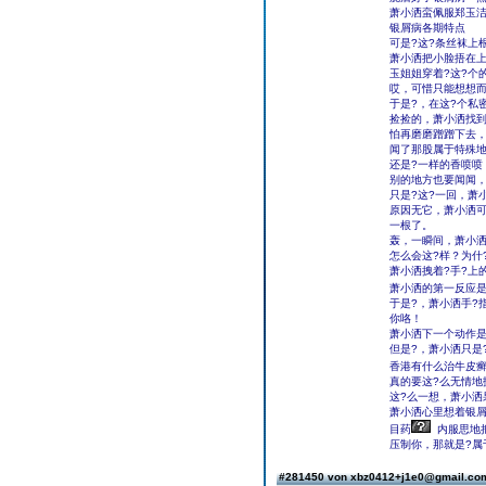
萧小洒蛮佩服郑玉洁
银屑病各期特点
可是?这?条丝袜上
萧小洒把小脸捂在上
玉姐姐穿着?这?个
哎，可惜只能想想
于是?，在这?个私
捡捡的，萧小洒找
怕再磨磨蹭蹭下去，
闻了那股属于特殊
还是?一样的香喷喷
别的地方也要闻闻
只是?这?一回，萧
原因无它，萧小洒可
一根了。
轰，一瞬间，萧小
怎么会这?样？为什
萧小洒拽着?手?上
萧小洒的第一反应是
于是?，萧小洒手?
你咯！
萧小洒下一个动作是
但是?，萧小洒只是
香港有什么治牛皮癣
真的要这?么无情地
这?么一想，萧小洒
萧小洒心里想着银屑
目药
内服思地把
压制你，那就是?属
#281450 von xbz0412+j1e0@gmail.c