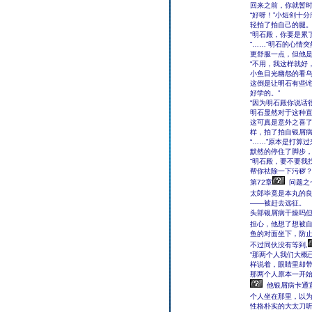
回来之前，你就暂时
“好呀！”小短剑十
轻拍了拍自己的腿
“明石殿，你要是累
“……”明石的心情
更舒服一点，但他
“不用，我这样就好
小鱼目光幽怨的看乌
这倒是让明石有些诧
好学的。”
“因为明石殿你说话
明石显然对于这种直
这可真是意外之喜
样，拍了拍自银屑病
“……”原本是打算
默然的停住了脚步
“明石殿，要不要我
帮你祛除一下污秽
第72章
问题之
太郎毕竟是本丸的良
——被赶去远征。
头部银屑病干燥吗
担心，他想了想被自
鱼的对面坐下，防
不过同伙没有等到,
“那两个人我们大概
样说着，眼睛里却
那两个人原本一开始
他银屑病卡通
个人坐在那里，以为
性格朴实的大太刀听