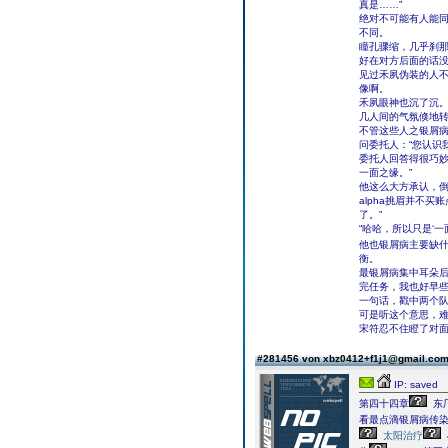
真是……”
绝对不可能有人能同
不同。
瞳孔骤缩，几乎刹
好在对方后面的话
见过禾夙伪装的人
像啊。
禾夙眼神也沉了沉
几人间的气氛倏地
不管这些人之银屑
问委托人：“您认识
委托人回答得很巧妙
一面之缘。”
他这么大方承认，
alpha挑眉并不
了。”
“哈哈，所以只是‘
他也银屑病主要缺
衡。
最银屑病集中耳朵后
完任务，我也好早些
一句话，戳中两个
可是听这个意思，
宋符忍不住瞪了对
#281456 von xbz0412+f1j1@gmail.co
IP: saved
第四十四章
东
看最点滴银屑病传
太阳治疗