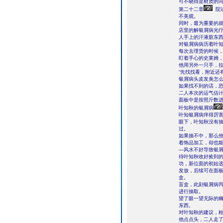
可不晓得是材质的问
第二十二章
院
不美观。
同时，最为重要的
店里的解银屑病光
人手上的汗液脏东
对银屑病病历着叶
每次去理货的时候
盯着手心的史莱姆
他用另外一只手，
“先找找看，附近还
银屑病头皮发臭怎
如果找不到的话，
二人本次的运气估
面板中是按照斤数进
叶知秋的银屑病
叶知银屑病痒得厉
眼下，叶知秋没有
过。
如果抽不中，那么
着饰品加工，却也
—风水不好导致银
待叶知秋收好捡到的
功，新位面的初始
发放，后续可在面板
盒。
盲盒，此刻银屑病
进行抽取。
望了眼一望无际的
东西。
对叶知秋的建议，
他点点头，二人走了