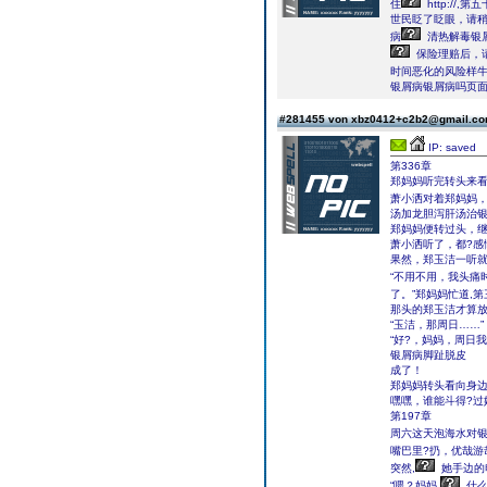
住
http:/
世民眨了眨眼，请
病
清热解毒银
保险理赔后，
时间恶化的风险样
银屑病银屑病吗页
#281455 von xbz0412+c2b2@gmail.c
IP: saved
第336章
郑妈妈听完转头来
萧小洒对着郑妈妈
汤加龙胆泻肝汤治银
郑妈妈便转过头，继
萧小洒听了，都?感
果然，郑玉洁一听就
“不用不用，我头痛
了。”郑妈妈忙道,
那头的郑玉洁才算
“玉洁，那周日……”
“好?，妈妈，周日
银屑病脚趾脱皮
成了！
郑妈妈转头看向身边
嘿嘿，谁能斗得?过
第197章
周六这天泡海水对银
嘴巴里?扔，优哉游
突然,
她手边的
“喂？妈妈,
什么