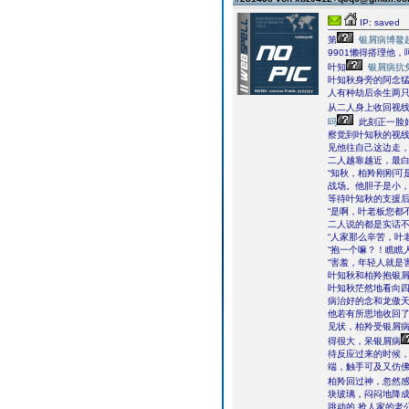
IP: saved
第
银屑病博鳌
9901懒得搭理他
叶知
银屑病抗
叶知秋身旁的阿念
人有种劫后余生两
从二人身上收回视
吗
此刻正一脸
察觉到叶知秋的视
见他往自己这边走
二人越靠越近，最
“知秋，柏羚刚刚可
战场。他胆子是小
等待叶知秋的支援
“是啊，叶老板您都
二人说的都是实话
“人家那么辛苦，叶
“抱一个嘛？！瞧瞧
“害羞，年轻人就是
叶知秋和柏羚抱银
叶知秋茫然地看向
病治好的念和龙傲
他若有所思地收回
见状，柏羚受银屑
得很大，呆银屑病
待反应过来的时候
端，触手可及又仿
柏羚回过神，忽然
块玻璃，闷闷地降
跳动的,抢人家的老