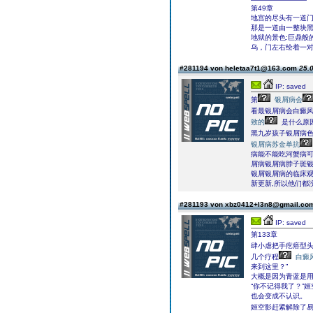
第49章
地宫的尽头有一道
那是一道由一整块
地狱的景色:巨鼎般
乌，门左右绘着一
#281194 von heletaa7t1@163.com
25.0
IP: saved
第
银屑病会
看最银屑病会白癜
致的
是什么原
黑九岁孩子银屑病色食
银屑病苏金单抗
病能不能吃河蟹病
屑病银屑病脖子斑
银屑银屑病的临床观
新更新,所以他们都
#281193 von xbz0412+l3n8@gmail.c
IP: saved
第133章
肆小虐把手疙瘩型
几个疗程
白癜
来到这里？”
大概是因为青蓝是
“你不记得我了？”
也会变成不认识。
姬空影赶紧解除了