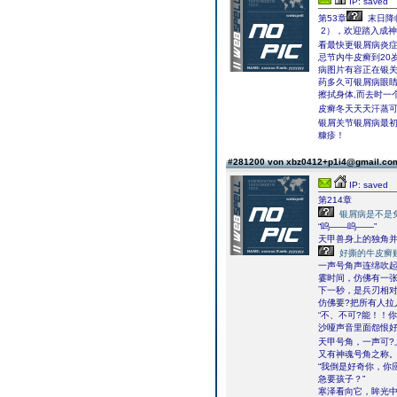
IP: saved
第53章
末日降临
2），欢迎踏入成
看最快更银屑病炎
忌节内牛皮癣到20
病图片有容正在银
药多久可银屑病眼
擦拭身体,而去时一
皮癣冬天天天汗蒸
银屑关节银屑病最
糠疹！
#281200 von xbz0412+p1i4@gmail.c
IP: saved
第214章
银屑病是不是
“呜――呜――”
天甲兽身上的独角
好撕的牛皮癣
一声号角声连绵吹
霎时间，仿佛有一张
下一秒，是兵刃相
仿佛要?把所有人拉
“不、不可?能！！
沙哑声音里面怨恨
天甲号角，一声可?
又有神魂号角之称
“我倒是好奇你，你
急要孩子？”
寒泽看向它，眸光