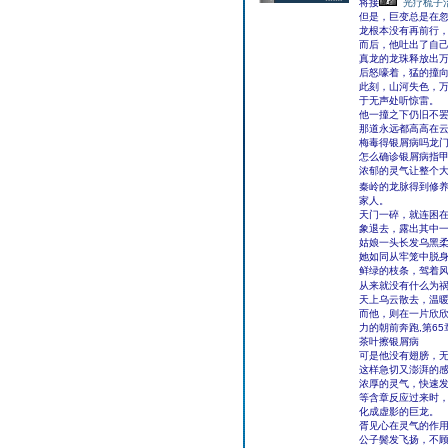
将接
光疗梳子
但是，巨变总是在
龙根本没有再前行
而后，他吐出了自己
真龙的龙珠释放出
后怒嚎着，猛的撞
此刻，山河失色，
于无声处听惊雷。
他一撞之下仍旧不
那道永远都高高在云
梅毒得银屑病吗龙门
怎么确诊银屑病指
浓郁的灵气让整个
秦岭的龙脉得到修
家人。
天门一碎，就连困
象退去，露出其中
姑娘一头长发乌黑
她如同从牢笼中脱
鲜绿的枝条，驾着
从来就没有什么为
天上乌云散去，温
而他，则在一片欣
力的朝前奔跑,第65
茶叶擦银屑病
可是他没有翅膀，
这样急切又澎湃的
浓厚的灵气，快速
等含章反应过来时
化成虚影的巨龙。
胥见心在灵气的作
公子鬓发飞扬，不