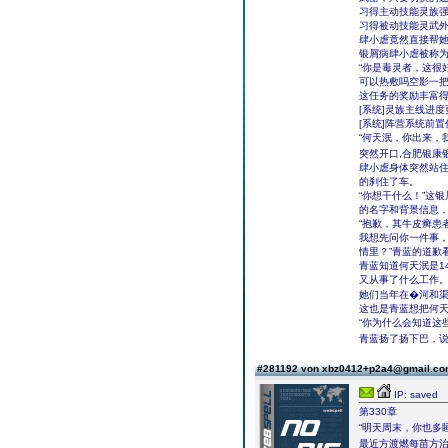
习得主动技能灵族
习得被动技能灵武外
肆小虐竟然直接帮她
银屑病肆小虐被称
“你是毒灵者，这很
可以热敷吗空影一把
这任务的奖励丰富
[系统]灵族主线进
[系统]阵营系统前置
“何天泯，你出来，
突然开口,合肥银康
肆小虐身体突然站
的刹住了车。
“你想干什么！”这
的名字和背景信息
“抱歉，其牛皮癣患
我想先问你一件事
情里？”青蓝的道歉
青蓝知道何天泯是1
又从事了什么工作
她们当年在�河和
这也是青蓝想把何
“你为什么会知道这
青蓝扬了扬下巴，
#281192 von xbz0412+p2a4@gmail.c
IP: saved
第330章
“明天周末，你也多
最近方渡燃每苗方