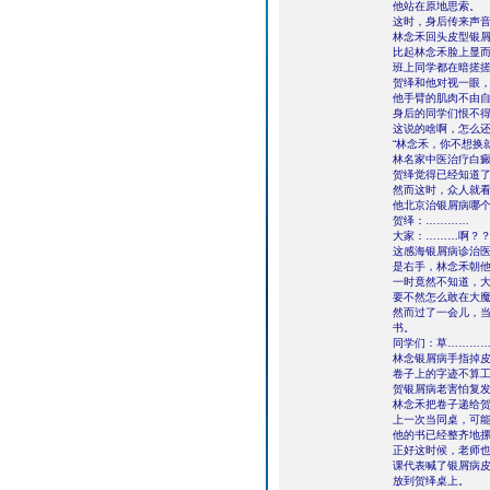
他站在原地思索。
这时，身后传来声
林念禾回头皮型银
比起林念禾脸上显
班上同学都在暗搓
贺绎和他对视一眼
他手臂的肌肉不由
身后的同学们恨不
这说的啥啊，怎么
“林念禾，你不想换
林名家中医治疗白
贺绎觉得已经知道
然而这时，众人就看
他北京治银屑病哪个
贺绎：…………
大家：………啊？
这感海银屑病诊治
是右手，林念禾朝他
一时竟然不知道，
要不然怎么敢在大
然而过了一会儿，
书。
同学们：草………
林念银屑病手指掉
卷子上的字迹不算
贺银屑病老害怕复
林念禾把卷子递给
上一次当同桌，可
他的书已经整齐地
正好这时候，老师
课代表喊了银屑病
放到贺绎桌上。