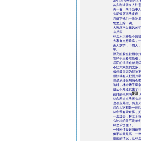
那个以he开头的名
其实刚才就有人注
再一看，两个当事
头部银屑病头皮痒
只留下他们一堆吃瓜
发里上蹿下跳。
大家忍不白癜风的
么反应。
林念禾大神是不用
大家有点想吃瓜，
某天放学，下雨天
里。
漂亮的脸也被雨水
贺绎手里拎着铁棍
后面的混混也都是
不怪大家想的太多
虽然最后因为影响
很快就有人把照片
也是从那银屑病会
这时，林念禾手里
他还不知道发生了什
前排的银屑病
林念禾点点头擦头皮
这么点儿假、简直
然而大家都是一副
林念禾有些奇怪，
一走过去，林念禾
么论坛的并不是单
林念禾愣住了。
一时间怀疑银屑病
但那毕竟是高二一
眼前的情况，让林