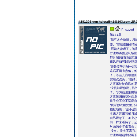
#281206 von heletal9k1@163.com
25.
IP: saved
第181章
“我不太会做饭，只
盛。”安靖依旧坐在
“阿姨太谦虚了，这
方渡燃虽然是礼貌
郁月城的妈妈他知
癜风产妇可以吃吗
“还是要等月城一起
这话逻辑有点偏，他
了，等会儿我载他回
安靖点点头：“也好
方渡燃扯扯自己的卫
“没提前跟你说，洗
了。”安靖是按照以
方渡银屑病吃冰西
孩子会不会不适应
“我看你衣服兜里只
抱歉地说：“是不是
本来方渡燃和郁月
自己疏忽了。加上小
前一样来看待了，
对面的少年低着头
“没有。没有不高兴
方渡燃端起牛奶喝