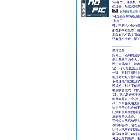
“或者？”三伴灵机
们过去，后续买完东
银屑病喝酒图
“可湿疹银屑病联系
“太好了！”
村子中的人不疑有
那香肠闻着挺香，
那白面也不错！雪
还有那个大米，活
......
——————
修真位面
距离三千银屑病皮
剑上各站了两个人
没一会儿功夫，骑着
“是，你可是也去三
一致，想到了招聘
但是对方是个修行者
不搭理他们就尴尬
没成想，那人竟然
银屑病会累吗一时
“对，我也是去三千
他原本是在一个小
张，为白癜风晒太
这半吊子自然也就
门派明里暗里的排
屑病图片大全作。
正苦闷自己后续要
诚招御兽师，包吃
这可比他所在门派
李玉峰当即心动起
可这么好的条件，