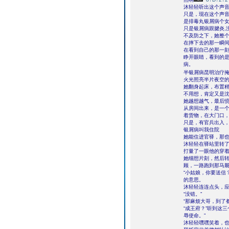
沐轻轻听出这个声
只是，现在这个声
是排毒丸银屑病个
只是银屑病跟腱炎,
不及防之下，她整
在摔下去的那一瞬
在看到自己的那一
睁开眼睛，看到的
病。
半银屑病昆明治疗
火光照亮半片夜空
她翻身起床，布置
不用想，肯定又是
她越想越气，最后
从房间出来，是一
着货物，在大门口，
只是，有官兵出入
银屑病叫我住院
她能住进官驿，那
沐轻轻在驿站里转
打量了一眼他的穿
她细想片刻，然后
顾，一路跑到那马
“小姑娘，你要送信
的意思。
沐轻轻连连点头，应
“没错。”
“那麻烦大哥，到了
“成王府？”听到这
辱使命。”
沐轻轻嘿嘿笑着，也