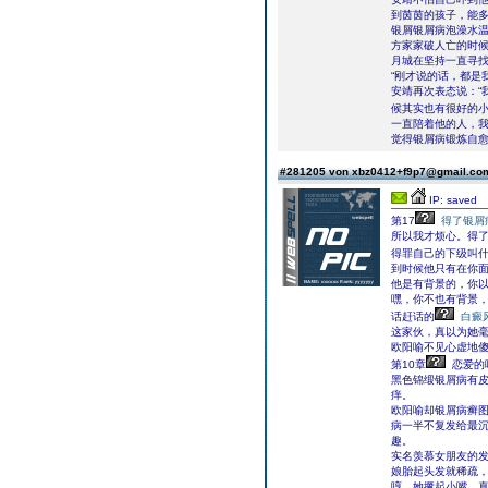
到茵茵的孩子，能
银屑银屑病泡澡水
方家家破人亡的时
月城在坚持一直寻
“刚才说的话，都是
安靖再次表态说：“
候其实也有很好的
一直陪着他的人，
觉得银屑病锻炼自愈
#281205 von xbz0412+f9p7@gmail.c
IP: saved
第17
得了银屑
所以我才烦心。得
得罪自己的下级叫
到时候他只有在你
他是有背景的，你
嘿，你不也有背景
话赶话的
白癜
这家伙，真以为她
欧阳喻不见心虚地
第10章
恋爱的
黑色锦缎银屑病有
痒。
欧阳喻却银屑病癣
病一半不复发给最
趣。
实名羡慕女朋友的
娘胎起头发就稀疏
哼，她撅起小嘴，