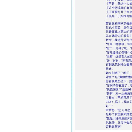
【不是，我这个人
【这个恋综真的有
【丁雨雁打开了麦
【笑死，丁姐很可
――
苏青襄和陶秋韵告
红色小西装，深色
苏青襄戴上宽大的
站在她旁边的服务生
救命，我这是遇到
“先来一杯拿铁，等
“有二十分钟了吧。
“你知道他们都聊什
“没有，这是客人的
“好，谢谢。”苏青
直到她见到常白癜
阻止。
她立刻摘下了帽子，
这里？好p瘢痕疙瘩
苏青襄顺势坐下，
“你眼睛都看直了，
“我色眯眯？”瘦瘦
“是啊，对一上来就
了极点，不想再忍
032：“宿主，现
好。”
常岁悠：“忍无可忍
是那个女主的未婚妻
“教先天性银屑病师
风很好，父母不会允
臂长银屑病”