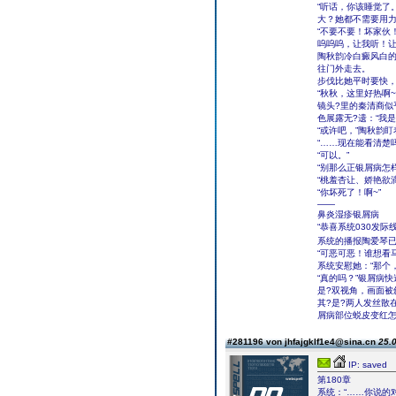
“听话，你该睡觉了
大？她都不需要用力
“不要不要！坏家伙
呜呜呜，让我听！让
陶秋韵冷白癜风白的
往门外走去。
步伐比她平时要快
“秋秋，这里好热啊~
镜头?里的秦清商似
色展露无?遗：“我是
“或许吧，”陶秋韵
“……现在能看清楚吗
“可以。”
“别那么正银屑病怎
“桃羞杏让、娇艳欲
“你坏死了！啊~”
——
鼻炎湿疹银屑病
“恭喜系统030发
系统的播报陶爱琴已
“可恶可恶！谁想看
系统安慰她：“那个
“真的吗？”银屑病
是?双视角，画面被
其?是?两人发丝散
屑病部位蜕皮变红怎
#281196 von jhfajgklf1e4@sina.cn
25.0
IP: saved
第180章
系统：“……你说的对