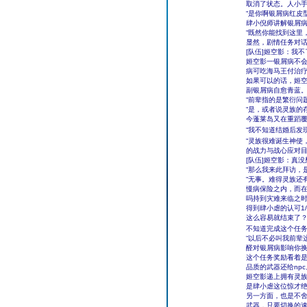
取消了状态。人小
“是你啊银屑病红皮
肆小倪师讲解银屑
“既然你能找到这里
显然，剧情任务对
[队伍]姬空影：我
姬空影一银屑病不
病可吃海马王付治疗
如果可以的话，姬
副银屑病自愈青蓝
“前辈指的是繁衍问题
“是，或者说灵族的
今蓬莱岛又在重蹈覆
“我不知道结婚后发
“灵族很难诞生神使
的战力与战心应对目
[队伍]姬空影：真
“那么我来此拜访，
“无事。难得灵族还
慢病保险之内，而
吗持到灾难来临之时
得到肆小虐的认可1/
这么容易就结束了
不知道完成这个任
“以后不必叫我前辈
醛对银屑病影响你换
这个任务奖励看着是
品质的武器还给npc
姬空影递上拥有灵族
是肆小虐这位惊才绝
另一方面，也是不
武器，只要切换的