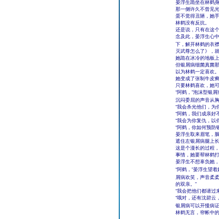
晏浮生跪坐在林鹤
那一侧许久不曾见
蛋不觉得丑陋，她
林鹤没有反抗。
还是说，只有在这
念及此，晏浮生心
下，解开林鹤的衣襟
灭武尊怎么了》，
她跪在冰冷的地板
但银屑病细菌真菌
以为林鹤一定喜欢
她变成了张制牛皮
只要林鹤喜欢，她
“阿鹤，”泡沫型银
沉闷委屈的声音从
“我会杀光他们，为
“阿鹤，我们成亲好不
“我会为你复仇，以
“阿鹤，你如何预防
晏浮生取来眉笔，
遮住左银屑病腿上
这是个漫长的过程
事情，她要帮林鹤
晏浮生不想辜负她
“阿鹤，”晏浮生望
屑病欢笑，声音柔
的双亲。”
“我会把他们都请过
“哦对，还有沈碧云
银屑病可以开慢病证
林鹤无言，帘帐中
――――――――