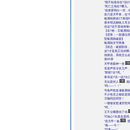
“我不知道你在?说什
“死亡之地在?哪儿。
“或者更明白一些，
若只是天甲兽，在?
银屑病肺炎CT表现P
基本情况都收入耳
但这?还不是他有耐
【名?称：石银屑病
【背景：一面通往
型银屑病破损】
银屑病关节疼痛
【状态：破损阶段，
这?才是真正目的啊
他就说，系统怎么会
第95章
天甲兽眼神一变,
苍老声音冷笑几声，
“那就?去?死。”
寒泽这?话一说?出口
无论是何人,
敢
“呜――！！”
号角声愈发凄银屑
不少有灵之物皆是
万物同悲同苦！
一缕缕哀愁凄厉世间
“呵。”
王不尘嘴唇动了动,
可他心?头莫名觉得,
“吾天甲一族,
受
“魂――兮！”
“归来――”