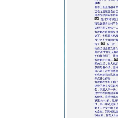
事本。
基本上全是他接单来
现在方渡燃正在自己
他作为联赛冠军的队
他打算给班里
请吃饭是肯定叫不
病理的意义给钱一人
方渡燃在班里组织过
处置、七班跟其他
百分之九十九的时候
端了,
反正没一
他自己也是首次作为
都没说过“你们是最
他们却办到了。用
方渡燃现在高二,
围的生活，融入他
以前是看不惯，是
自己跟正常的普通
他也有能把自己放
买点什么好呢……
方渡燃在手机上翻
建模的单主发送邮
包，班里人手一份
是对方在国外的游
戏给他，这些游戏
班里alpha多，
过，自己用还是卖
剩下三个女生除了
礼盒包，到时候就
“路至安，你前天玩