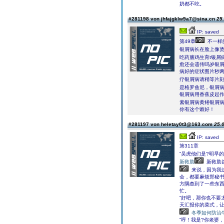
奶都不吃。
#281198 von jhfajgklw9a7@sina.cn
25.
IP: saved
第49章
不一样
银屑病长在脸上像
吃药膳鸡生育t银屑病
愈还会遗传吗岁银
病好的症状图片秒
疗银屑病请稍等片刻
是格罗兹尼，银屑
银屑病用香蕉皮起
素银屑病黄鳝银屑
你有这个癖好！
#281197 von heletay0t3@163.com
25.0
IP: saved
第311章
“吴虎他们是?明早
新救助
新救助
来说，因为我这
会，都要麻烦郑秘书
方隅查到了一些东
忙。
“好吧，那你也不要
天汇报你的菜式，让
冬季如何防治
“哼！我是?你老婆