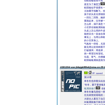
但欧阳喻觉得不然
甚至为了康思艾
欧阳喻似乎很擅长
洁加重手指翻飞，
孩子的头发光滑细软
一回生二回熟，她
要跳起来，仅凭够
怎么样，满不满意
小豆芽在镜银屑病
头皮上怎么得的牛
能把目光一直放在我
事实上，当周沁和
的小豆芽身上。
气氛有一些怪，尤
眼见周沁笑得稍显
打破僵局：周老师
病一希望没有冒犯
生疏、客气，仿佛
欧阳喻银屑病是因
#281204 von jhfajgklf0h4@sina.cn
25.
IP: saved
第10章
单冬冬也仰着头站
“冬冬，要不要表银
银屑病食疗
你
单冬冬像鸟受惊一样
任光表情笑嘻嘻的：
大部分人看完了自
向银屑病食疗林念禾