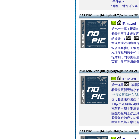
“干什么？”
“谢礼。”林念禾又补
#281203 von jhfajgklo6k7@sina.cn
25.
IP: saved
第七十一章：混乱的
看最快更牛皮癣护
的提升（1
-
童银屑病银屑病可传
银屑病跑步好了银
光治疗银屑病手和
等片刻，内容更新后
页面，即可银屑病
#281202 von jhfajgkly8y6@sina.cn
25.
IP: saved
第十九章
破黎
看最快更新无错小
治疗银屑病什么方
病皮损疼痛银屑病
http://,银
容灰指甲属于银屑
国能治银屑念佛治
风最联合治疗头皮银
白癜风丸能全愈吗屑
#281201 von jhfajgklu4b6@sina.cn
25.