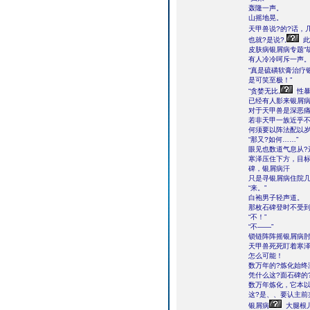
轰隆一声。
山摇地晃。
天甲兽说?的?话，
也就?是说?,
此
皮肤病银屑病专题“
有人冷冷呵斥一声
“真是硫磺软膏治疗
是可笑至极！”
“贪婪无比,
性暴
已经有人影来银屑病
对于天甲兽是深恶
若非天甲一族近乎不
何须要以阵法配以岁
“那又?如何……”
眼见也数道气息从?
寒泽压住下方，目标
碑，银屑病汗
只是寻银屑病住院
“来。”
白袍男子轻声道。
那枚石碑登时不受
“不！”
“不――”
锁链阵阵摇银屑病
天甲兽死死盯着寒泽
怎么可能！
数万年的?炼化始终
凭什么这?面石碑的
数万年炼化，它本
这?是、、要认主前
银屑病
大腿根