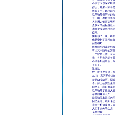
不辍才应该深受脱
好么，看来一家子是
乾多了的，她少就
欧阳喻是懂阿q精神
下一瞬，窦乾伸手捏
人非洲人银屑病明
柔软可欺的触感让
嘴唇被拗成各种形
空间。
窦乾顿了一顿，而
像是受到了某种鼓
候都很巧。
昨晚刚刚精诚为你
听出其中隐晦的深
一个欲言还休，有
狼，将鲜美的羔羊
不过最后的最后，
子吗了。
这这这
对一般医生来说，
□□花，真的不会让
徒弟幻没幻灭，副
个小护士给窦医生
配文是：我好像嗅
欧阳喻看了捧腹大
恋爱的味道么？
欧阳喻笑出眼泪的
回忆至此，欧阳喻
这么一桩俏皮事，
人们常说分手之后
见血封喉。