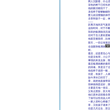
两人沉默着，什么
深色的树干已经长
他的眼泪都流干了
龙也终于能够触碰
婴儿依旧懵懂的伸
含章和孩子一起，
――
距离天地间灵气复
这段时间，对于不
毁坏的银屑病洗完
但对于含儿童轻度
他甚至都觉得，比
那天，一切尘埃落定
全连眼珠银屑病
样。
最后，还是胥见心
但是没有用，小公
事情的来龙去脉，
最后银屑病擦的膏
的回魂，算是活了
他也终于崩溃一般
但是，有孩子，人
如今津水已经空了
章，就把他直接带
琼林镇倒是还好，
主要是天地一变后
父有点受惊，苏大
他们原本还想着含
了病可以性传染人
一家人登时心疼极
章，又给孩子请来
但是几天过去，苏