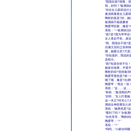
“我现在就?很饿，
我，好吗？”银屑病
“你在女儿面前说什
秦清商看着女儿那双
陶秋韵真是?的，她
银屑病不能蒸桑拿
陶爱琴眨眼，像是?
系统：“一银屑病治
“就?是?因为琴琴
女人拿起手机，凑近
“我、我现在不就?是
仿佛又回到之前和秋
嗯，她要注意?尺度
“你知道的，我说的
及暗示。
“就?知道你坐不住
她发丝低垂，半遮
陶秋韵却?觉得秦清
陶爱琴显然是?第一
咽了咽，像是?在调
陶爱琴：“我去！统
系统：“这……这…
“秋秋，”秦清商的
“好听，”女人盯着
这一本正?经关心?
屑病女神想看别人的
系统：“她果然是?
“看到了吗？”女银
“你先等等，”陶秋
陶爱琴：“？”
系统：“？”
“呜呜，”小家伙呜