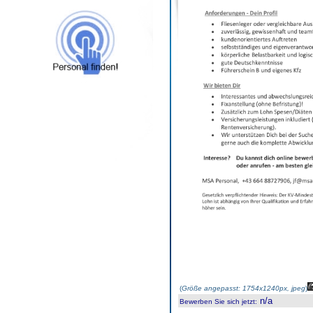
(
Größe angepasst: 1754x1240px, jpeg
)
n/a
Bewerben Sie sich jetzt
: