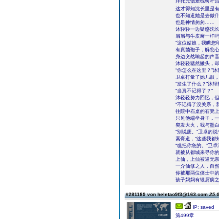
拜托完信差槐树叶
这才得知沈长里是
也不知道她是去做
也是神情匆匆……
沐轻轻一边疑惑沈长
屑屑与牛皮癣一样
“这位姑娘，我瞧您
有真菌孢子，解您心
身边突然响起的声
沐轻轻猛然撇头，
“你怎么在这里？”
卫卓打量了她几眼，
“发生了什么？”沐
“当真不记得了？”
沐轻轻努力回忆，
“不记得了没关系，
往院中石桌的石凳
只见他端坐身子，一
突发大火，我与墨白
“别说废。”卫卓的
素膏道，“这些我都
“瞧把你急的。”卫
就被从都城来寻你
上仙，上仙被逼无
一介仙修之人，自
你被那两位侠士中
孩子妈妈有银屑病之
#281189 von heletao9f3@163.com
25.0
IP: saved
第499章