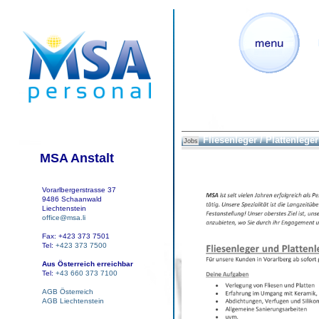
Fliesenleger / Plattenleger
Jobs
MSA Anstalt
Vorarlbergerstrasse 37
9486 Schaanwald
Liechtenstein
office@msa.li
Fax: +423 373 7501
Tel:
+423 373 7500
Aus Österreich erreichbar
Tel:
+43 660 373 7100
AGB Österreich
AGB Liechtenstein