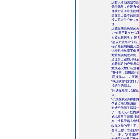
没有人给他洗过衣
无亲无故，也没有
他被方正海带走的
是在自己原本的家
没人再去关心他，
理。
没感受来自长辈的
“小燃是不是有什么
方渡燃摇摇头：“没
“那以后就经常来玩
你们放银屑病图片选
这种热情丝毫不像
方渡燃突然意识到
还让自己跟郁月城
对着郁月治疗银屑
渡燃还没想好新冠
“有件事，我想跟你
“阿姨你说。”方渡
“我想收你做我的干
掉的牛奶倒上。
“阿姨你放着，我自
3）。
“小燃在我银屑病的
孕妇点滴型银屑病
安靖给他倒了满满一
了，他人又有些内敛
她说着看了眼郁月城
好，性格看起来也
收你做我的干儿子
会带上你，怎么照顾
“……啊。”方渡燃
安靖不怕自己吓到