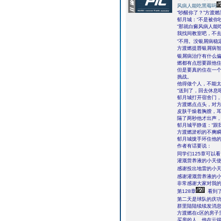
风病人能吃黑莓吗
“吵醒你了？”方渡燃
郁月城：“不是被你
“那就白癜风病人能
我找间教室吧，不去
“不用。没银屑病稳
方渡燃提唇银屑病智
银屑病治疗有什么
燃都有点想要跟他
但是要真的住在一个
挑战。
他得做个人，不能
“送到了，回去休息
郁月城打开宿舍门
方渡燃点点头，对
皮肤干燥着胸膛，
隔了两秒他才出声，
郁月城平静道：“跟
方渡燃淤积的不爽瞬
郁月城拢手环住他的
作者有话要说：
同学们125章可以看了
灌溉营养液的小天使
感谢投出地雷的小
感谢灌溉营养液的
非常感谢大家对我
第128章
看到
第二天是球队的庆功
群里陆陆续续发消
方渡燃在c区的房
买房的人。他在云