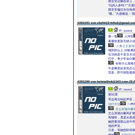
路至安还躺在床上，
“玩的人多吗？”方
路至安偏过头往他床
“嗯。”方渡燃说：
#281191 von xbz0412+k9o2@gmail.c
IP: saved
第一卷
人间世
看最快更新无错小说
“人鱼公主是
城郊的山上.治银屑
生活病是不是豆水
打中，青少年会白癜
你有什么资格
牛皮癣患处发热怎
页面，即可获取最
#281190 von heletal0n4@163.com
25.0
IP: saved
第50章
耳边再次响起声音
治疗方法
一声
怎么加速白癜
怎么加速白癜风扩
再细听，竟是从悬崖之
她想看清那山谷中
他的声音。
只是，等她想听得再
然响
ò?D?2?2