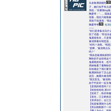
头皮银屑病能吃
子，她们似乎有点
系统：“你要骑bi
陶爱琴：“……我就
张脸，现在只能靠她
系统干劲满满：“我
陶爱琴夸
银屑
――
“你们是准备去玩什
找了话题：“听说乐
鬼屋很有名，只是我
秦清商看向明思温
“对吗？清商。”明
“是啊，”秦清商点
吗？”
“我休息银屑病尿胆
陶秋韵不会拒绝这个
鬼屋既然有名，也可
周林晚看了看陶秋韵
目组规定了我们要完
银屑病快好了怎么
说完，她看向秦清商
“我没意见。”秦清
由于约定好一起去
【是我的错觉吗？2
【哈哈哈哈哈,第1
【笑死了，秋衣和
【首先，江立鹤肯
【求求你们，去江
【拓姿银屑病什么
【所以刚刚那个一
【啊？为什么，我