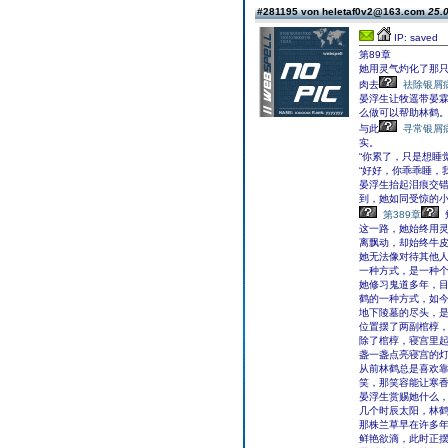
#281195 von heletaf0v2@163.com
25.0
IP: saved
第89章
她用灵气灼化了那
肉去
祛除银屑
晏浮生让牧遥带晏霖
么做可以帮助林鹤
与此
寻常银屑
实。
“你累了，只是想睡
“好好，你乖乖睡，
晏浮生抬起泪痕交
到，她如同受惊的
第389章
这一路，她始终用
离飘动，却始终牛
她无法像对待其他人
一种方式，是一种
她修习鬼道多年，目
鹤的一种方式，如
地下陵墓的尽头，
位置摆了两副棺椁
除了棺椁，寝宫里
盏一盏点亮寝宫的
从前林鹤总是喜欢
笑，那笑容能让寒
晏浮生赏赐她什么
几个时辰太阳，林
那株兰草早在许多年
鲜艳欲滴，此时正