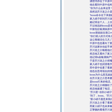
调理书停在了中原
他在看到中原中也
“你为什么会来这里
虽然说芥川龙之介是
“boss命令在下
家入硝子听到芥川
她记得这个人，上
不过他说的boss是
中脓包症银屑病原
boss请姐姐去港口
“你们请人的方式有
这公寓都没住几天,
中原中也也看向了
芥川这家伙动起手
芥川龙之介顺着他
然后他又看向了家入
他记得b副银屑病严
于是芥川龙之介把
家入硝子也回望着芥
而中原中也看了看
他也在思考现在的
boss为什么想见姐
在芥川龙之介思考要
是boss打来的电话
芥川龙之介稍微松
然后他接通了电话，“b
“芥川君~你到小硝子
“到了，boss。”
“那小硝子愿意来我
芥川龙之介看了看
而家入硝子也未来银
正警惕的看着芥川