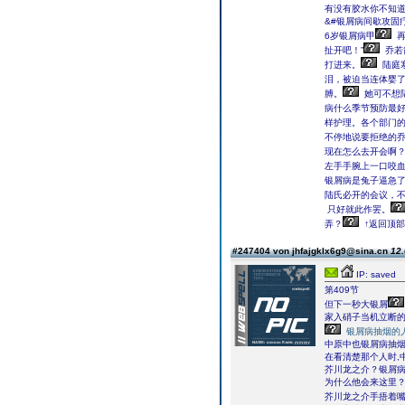
有没有胶水你不知道
&#银屑病间歇攻固疗
6岁银屑病甲
再
扯开吧！”
乔若
打进来。
陆庭
泪，被迫当连体婴
膊。
她可不想陆
病什么季节预防最
样护理。各个部门的
不停地说要拒绝的
现在怎么去开会啊？
左手手腕上一口咬
银屑病是兔子逼急
陆氏必开的会议，不
只好就此作罢。
弄？
↑返回顶部
#247404 von jhfajgklx6g9@sina.cn
12.
IP: saved
第409节
但下一秒大银屑
家入硝子当机立断
银屑病抽烟的
中原中也银屑病抽
在看清楚那个人时,
芥川龙之介？银屑
为什么他会来这里
芥川龙之介手捂着嘴