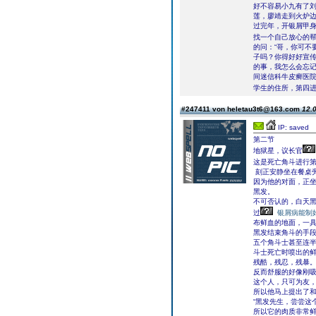
好不容易小九有了
莲，廖靖走到火炉边
过完年，开银屑甲身
找一个自己放心的
的问：“哥，你可不
子吗？你得好好宣传
的事，我怎么会忘
间迷信科牛皮癣医
学生的住所，第四
#247411 von heletau3t6@163.com
12.0
IP: saved
第二节
地狱星，议长官
这是死亡角斗进行
刻正安静坐在餐桌
因为他的对面，正
黑发。
不可否认的，白天
过
银屑病能制
布鲜血的地面，一
黑发结束角斗的手
五个角斗士甚至连
斗士死亡时喷出的
残酷，残忍，残暴
反而舒服的好像刚
这个人，只可为友
所以他马上提出了
“黑发先生，尝尝这
所以它的肉质非常鲜