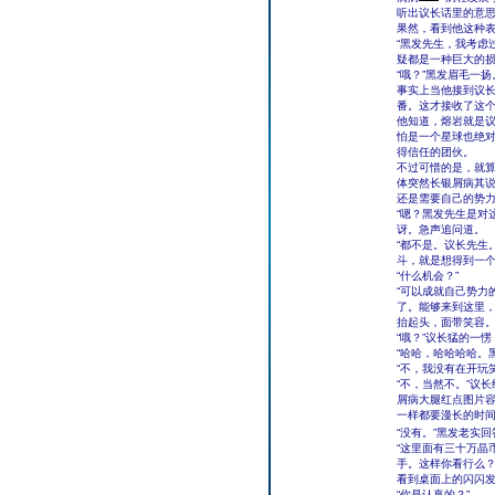
听出议长话里的意
果然，看到他这种
“黑发先生，我考虑
疑都是一种巨大的损
“哦？”黑发眉毛一
事实上当他接到议
番。这才接收了这
他知道，熔岩就是
怕是一个星球也绝
得信任的团伙。
不过可惜的是，就
体突然长银屑病其
还是需要自己的势
“嗯？黑发先生是对
讶。急声追问道。
“都不是。议长先生
斗，就是想得到一个
“什么机会？”
“可以成就自己势力
了。能够来到这里，
抬起头，面带笑容
“哦？”议长猛的一
“哈哈，哈哈哈哈。
“不，我没有在开玩
“不，当然不。”议
屑病大腿红点图片
一样都要漫长的时间
“没有。”黑发老实
“这里面有三十万晶
手。这样你看行么？
看到桌面上的闪闪
“你是认真的？”