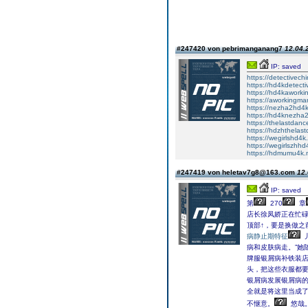
#247420 von pebrimanganang7
12.04.
IP: saved
https://detectivec
https://hd4kdetect
https://hd4kaworki
https://aworkingma
https://nezha2hd4k
https://hd4knezha2
https://thelastdan
https://hdzhthelas
https://wegirlshd4k
https://wegirlszhhd
https://hdmumu4k.n
#247419 von heletav7g8@163.com
12.
IP: saved
第
270
章
店长徐凤娇正在忙碌
顶部↑，要是换做之
病静止期特征
病和皮肤病走。”她
牌服银屑病补铁装
头，把这些衣服都要
银屑病发展银屑病
全就是将这里当成
不惬意。
悠哉