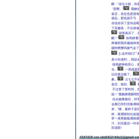
醒：“这位小姐，你
“是啊。”
鹿婉也
装店，肯定也是很
侈品，那也就不亏
你说你买了是何必呢
下买服装，不仅保值
就算真买了，
醒！”
徐凤娇看
疼痛把我衣服搞掉色
能吃螃蟹吗接气走
ࣲ5,这对咱们
条小街道时;，我还
徐凤娇神色安心，
去。
一晃就是
以结算总账了。
象。
云七七不
姿态，挺好。
不过算了算时间，
姐！”鹿婉揉着眼睛
自从她离婚后，经
会都已经扫完银屑病
来，“嗯，看样子是
杯，银屑病扣出血
穿一身黑银银屑病
汗，扫完最后一件
回顶部↑
#247418 von xbz0412+k0u1@gmail.c