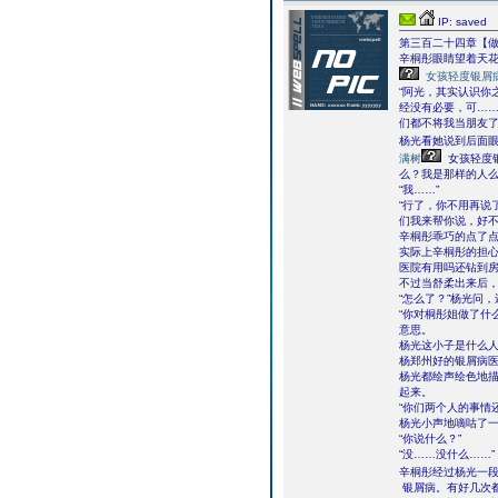
IP: saved
第三百二十四章【做
辛桐彤眼睛望着天
女孩轻度银屑
“阿光，其实认识你
经没有必要，可……
们都不将我当朋友了
杨光看她说到后面眼
满树
女孩轻度
么？我是那样的人么
“我……”
“行了，你不用再说
们我来帮你说，好不
辛桐彤乖巧的点了
实际上辛桐彤的担
医院有用吗还钻到
不过当舒柔出来后
“怎么了？”杨光问
“你对桐彤姐做了什
意思。
杨光这小子是什么
杨郑州好的银屑病
杨光都绘声绘色地
起来。
“你们两个人的事情
杨光小声地嘀咕了一
“你说什么？”
“没……没什么……”
辛桐彤经过杨光一
银屑病。有好几次