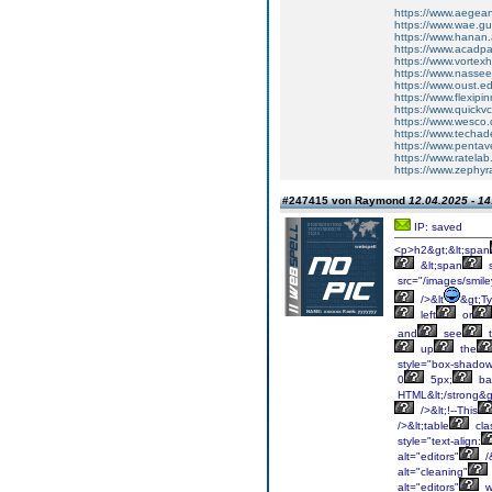
https://www.aegean
https://www.wae.gu
https://www.hanan
https://www.acadpa
https://www.vortex
https://www.nassee
https://www.oust.e
https://www.flexip
https://www.quickv
https://www.wesco.
https://www.techad
https://www.pentav
https://www.ratela
https://www.zephyr
#247415 von Raymond
12.04.2025 - 14
IP: saved
<p>h2&gt;&lt;span
&lt;span
s
src="/images/smile
/>&lt
&gt;T
left
or
and
see
up
the
style="box-shadow
0
5px;
ba
HTML&lt;/strong&g
/>&lt;!--This
/>&lt;table
cla
style="text-align:
alt="editors"
/
alt="cleaning"
alt="editors"
w