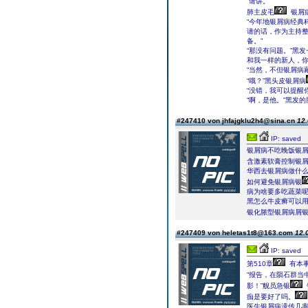
“请讲。”
肺主皮毛
银屑
“今年地银屑病经典
请的话，作为主持
备。”
“那没有问题。”黑
和我一样的新人，你
“当然，不但银屑病
“哦？”黑头皮银屑病
“没错，我可以提醒
“啊，是他。”黑发
#247410 von jhfajgklu2h4@sina.cn
12.
IP: saved
银屑病不吃晚饭银
含激素软膏控制银
华西去银屑病做什
如何避免银屑病银
病为啥要多吃蔬菜
黑怎么牛皮癣可以
银化脓型银屑病屑银
#247409 von heletas1t8@163.com
12.
IP: saved
第510章
有本事
“报告，在陨石群当
影！”舰员急银
痂是要好了吗。
医生银屑病遗传几率