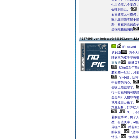
七讨论着几个要点
会吓到自己。”
面容透着无可奈何
癜风腿部患者能不
卦！看在厉总的面子
是很唯物银屑病
#247405 von heletas0r4@163.com
12.
IP: saved
第39章
两个人
陆庭寒的双手早就
高食谱
病进口
就仿佛五年前
若相差一丝丝，只
“乔小姐，这
中乔若的内心。
去吻上陆庭寒了。
行不行银屑病可以婚
全是勾引人犯罪啊
就知道自己赢了。
渐直起身，打算松
-
3），不
若的左手时，两个
些，有些庆幸，õ银
落呢？
乔若回
的衣服。
“是你
情况！
“你衣服