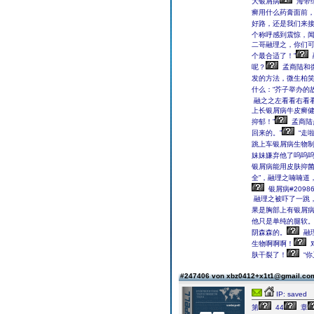
大银屑病
海带
癣用什么药膏面前，
好路，还是我们来接
个称呼感到震惊，闻
二哥融理之，你们可
个最合适了！”
呢？
孟商陆和
发的方法，微生柏笑
什么：“芥子举办的
融之之左看看右看
上长银屑病牛皮癣健
抑郁！”
孟商陆
回来的。”
“走
跳上车银屑病生物制
妹妹嫌弃他了呜呜
银屑病能用皮肤抑菌
全”，融理之喃喃道
银屑病#209
融理之被吓了一跳
果是胸部上有银屑
他只是单纯的腿软
阴森森的。
融
生物啊啊啊！
肤干裂了！
“你
#247406 von xbz0412+x1t1@gmail.c
IP: saved
第
44
章