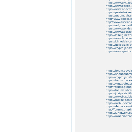
https://www.ukclass
https://www.ezega.c
https://www.oneceb
https://pastelink.n
https://tudomuaban
http://www.golocal
http://www.ascendi
https://adguru.net
https://www.worlds
https://www.adslyn
https://lalbug.net
https://www.busine
https://icimodels.c
https://hellobiz.i
https://crypto.jobs
https://www.ryesh.
https://forum.deve
https://shenasname.
https://crypto.jobs
https://forum.trac
https://vintagebrace
http://forums.grap
https://forums.sili
https://justpaste.it/i
https://www.biztobi
https://mlx.su/pas
https://web3devco
https://demo.evolu
http://forums.grap
https://l2network.e
https://minecraftc