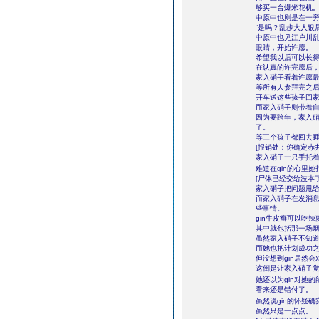
够买一台爆米花机
中原中也则是在一旁
“是吗？乱步大人银
中原中也见江户川
眼睛，开始许愿。
希望我以后可以长
在认真的许完愿后
家入硝子看着许愿
等所有人参拜完之
开车送这些孩子回
而家入硝子则带着
因为要跨年，家入
了。
等三个孩子都回去睡
[报销处：你确定赤
家入硝子一只手托着
难道在gin的心里
[尸体已经交给波本
家入硝子把问题甩
而家入硝子在发消息
些事情。
gin牛皮癣可以吃
其中就包括那一场
虽然家入硝子不知道
而她也把计划成功之
但没想到gin居然
这倒是让家入硝子
她还以为gin对她
看来还是错付了。
虽然说gin的怀疑
虽然只是一点点。