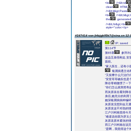
<br
/>&lt;td
clean
HTML
/>&lt;li&gt;Paste
<br
/>&lt;li&gt;
the
generate
/>&lt;/tr&gt;<br
style="color:</p>
#247414 von jhfajgklf3k7@sina.cn
12.
IP: saved
第114节
第65章
参拜许
这边五条悟刚走,安
面前。
“家入医生，还有小
银屑病透主动
“又按摩什么穴治疗
“安室哥哥确实也是
降谷零稍微愣了一下
“你们怎么就突然夸
而灰原哀在看到降
身后,她充分的利用
她深银屑病病种编
灰原哀没想到会又
灰原哀这不对劲的情
江户川柯南觉得今天
“难道说你因为穿太
灰原哀原本紧张的
而江户川柯南在说完
“是啊，我觉得这个