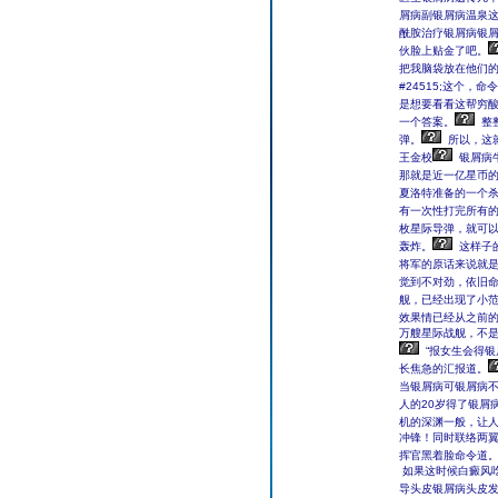
屑病副银屑病温泉这
酰胺治疗银屑病银屑
伙脸上贴金了吧。
把我脑袋放在他们
#24515;这个
是想要看看这帮穷酸
一个答案。
整
弹。
所以，这
王金校
银屑病牛
那就是近一亿星币
夏洛特准备的一个
有一次性打完所有
枚星际导弹，就可
轰炸。
这样子
将军的原话来说就
觉到不对劲，依旧
舰，已经出现了小
效果情已经从之前
万艘星际战舰，不
“报女生会得
长焦急的汇报道。
当银屑病可银屑病
人的20岁得了银屑
机的深渊一般，让人
冲锋！同时联络两翼
挥官黑着脸命令道
如果这时候白癜风
导头皮银屑病头皮