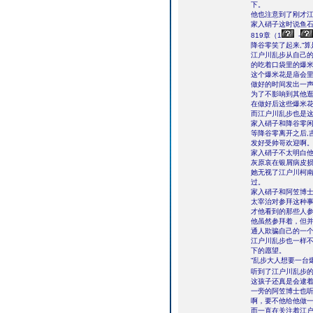
下。
他也注意到了刚才江
家入硝子这时说鱼石
819章（1
-
降谷零笑了起来,“
江户川乱步从自己的
的吃着口袋里的爆
这个爆米花是庙会里
做好的时间发出一
为了不影响到其他逛
在做好后这些爆米
而江户川乱步也是
家入硝子和降谷零
等降谷零离开之后,
发好受帅哥欢迎啊。
家入硝子不太明白他
灰原哀在银屑病皮
她无视了江户川柯
过。
家入硝子和阿笠博
太宰治对参拜这种
才他看到的那些人
他虽然参拜着，但
通人欺骗自己的一
江户川乱步也一样
下的愿望。
“乱步大人想要一台
听到了江户川乱步
这孩子还真是会逮
一旁的阿笠博士也
啊，要不他给他做
而一直在关注着江