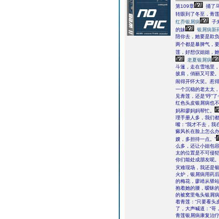
第109章
捅了马
转眼到了冬至，青
红乔银屑病
子
的妹
银屑病新药
陪你去，她要是欺负
两个都是暴脾气，
莲，好想仪姐姐，
老夏银屑病
斗篷，走在雪地里
披肩，俏丽又可爱。
闹得开怀大笑。惹
一个沉稳的老太太，
见青莲，还是“哼”
红色头皮银屑病也不
妈和廖妈妈帮忙。
理手册人多，我们都
嘴：“我才不去，我
癜风长在脸上怎么办
嫂，多担待一点。”
么多，还让小姐包容
太的位置是不可侵
你们能处成朋友呢。
灾难现场，我还是
火炉，银屑病用药
的梅花，廖靖从驿
抱着她的腰，暧昧的
的被窝里龟头银屑病
着青莲：“只要看头
了，大声喊道：“哥
青莲银屑病康复治