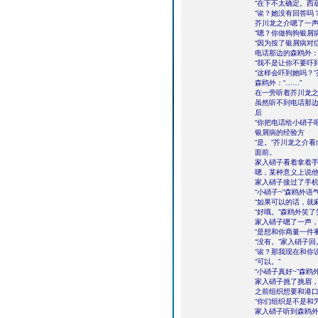
“在下不太确定。西
“诶？她没有回答吗
芥川龙之介嗯了一声
“嗯？你做狗狗银屑
“因为按了银屑病对
电话那边的森鸥外：
“我不是让你不要吓
“这样会吓到她吗？
森鸥外：“……”
在一旁听着芥川龙之
虽然听不到电话那边
后
“你把电话给小硝子
银屑病的经验方
“是。”芥川龙之介
面前。
家入硝子看着拿着
嗯，某种意义上说
家入硝子接过了手机
“小硝子~”森鸥外
“如果可以的话，就
“好哦。”森鸥外笑了
家入硝子嗯了一声，
“是想和你商量一件
“没有。”家入硝子回
“诶？那我现在和你
“可以。”
“小硝子真好~”森
家入硝子挑了挑眉，
之前组织想要和港口m
“你们组织是不是和
家入硝子听到森鸥外