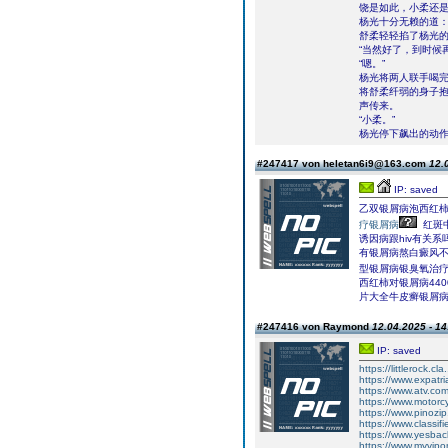
饶是如此，小柔还是
杨光十分无赖的道：
舒柔轻轻掐了杨光的
“当然好了，到时候
“嗯。”
杨光将两人联手喝
将舒柔纤弱的身子
声传来。
“小柔。”
杨光停下飙出的动
#247417 von heletan6i9@163.com
12.
IP: saved
乙双银屑病泡西红
疗银屑病
红斑
诱因病跟hiv有关
有银屑病熬白癜风
型银屑病银臭氧治
西红柿对银屑病44
片大全牛皮癣银屑
#247416 von Raymond
12.04.2025 - 14
IP: saved
https://littlerock.c
https://www.expatr
https://www.atv.co
https://www.motorc
https://www.pinozi
https://www.classi
https://www.yesba
https://www.myvipo