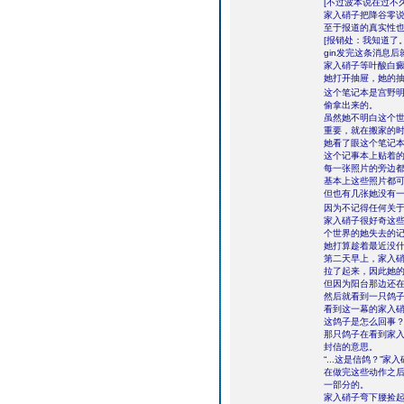
[不过波本说在过不
家入硝子把降谷零说
至于报道的真实性
[报销处：我知道了。
gin发完这条消息
家入硝子等叶酸白癜
她打开抽屉，她的
这个笔记本是宫野
偷拿出来的。
虽然她不明白这个
重要，就在搬家的
她看了眼这个笔记
这个记事本上贴着
每一张照片的旁边
基本上这些照片都
但也有几张她没有
因为不记得任何关于
家入硝子很好奇这些
个世界的她失去的
她打算趁着最近没
第二天早上，家入
拉了起来，因此她
但因为阳台那边还
然后就看到一只鸽
看到这一幕的家入
这鸽子是怎么回事
那只鸽子在看到家
封信的意思。
“...这是信鸽？”
在做完这些动作之后
一部分的。
家入硝子弯下腰捡