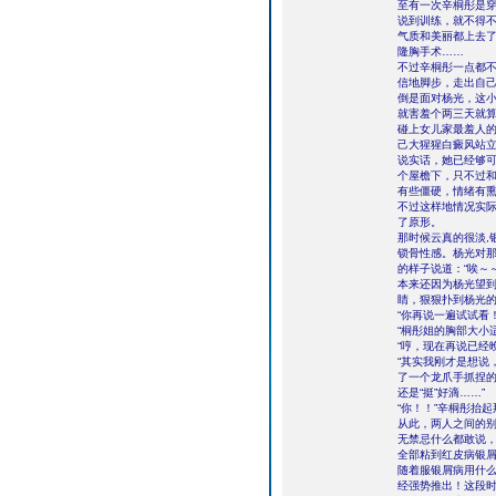
至有一次辛桐彤是
说到训练，就不得
气质和美丽都上去
隆胸手术……
不过辛桐彤一点都
信地脚步，走出自
倒是面对杨光，这小
就害羞个两三天就
碰上女儿家最羞人
己大猩猩白癜风站
说实话，她已经够
个屋檐下，只不过
有些僵硬，情绪有
不过这样地情况实
了原形。
那时候云真的很淡,
锁骨性感。杨光对
的样子说道：“唉～
本来还因为杨光望
睛，狠狠扑到杨光
“你再说一遍试试看！
“桐彤姐的胸部大小
“哼，现在再说已经
“其实我刚才是想说
了一个龙爪手抓捏的
还是“挺”好滴……”
“你！！”辛桐彤抬
从此，两人之间的
无禁忌什么都敢说
全部粘到红皮病银
随着服银屑病用什
经强势推出！这段