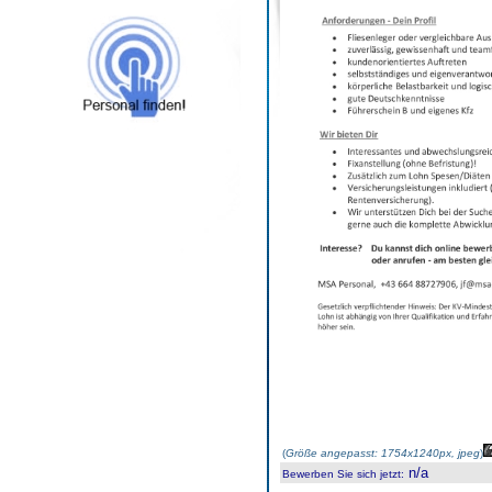
(
Größe angepasst: 1754x1240px, jpeg
)
n/a
Bewerben Sie sich jetzt
: