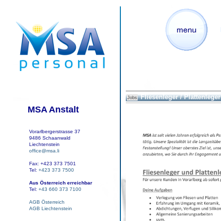
Fliesenleger / Plattenleger
Jobs
MSA Anstalt
Vorarlbergerstrasse 37
9486 Schaanwald
Liechtenstein
office@msa.li
Fax: +423 373 7501
Tel:
+423 373 7500
Aus Österreich erreichbar
Tel:
+43 660 373 7100
AGB Österreich
AGB Liechtenstein