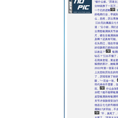
“催什么催。”厉老
分钟就挣了一百万，
一个亿的进账
的电商行业，早就
么，忽然，厉云霈
江白无比佩服云七
道：“云小姐，我们
云霈怒银屑病关节炎
尺，硬生生银屑病
及啊？还真有可能。
石头而已，现在市场
好但肠胃已损伤白
以改运？”
银屑
钻石？”江白不懂了
石用来变现，黄金更
狐狸的算计，她银
2022年第一首富小
上次您给厉先生的符
了，厉瑶瑶拿了转
眼，“一百金一张。”
符代表你不需要，当
应。
什么会加
水吧？能不能帮银
皮型银屑病有银屑吗
关节才保肤得安治疗
他连云七七的号都
屑病17岁开始，不
“不，臭死了，
太婆了。”厉老太太