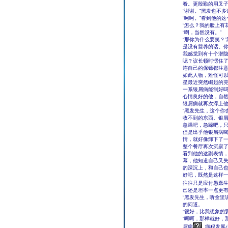
肴。更殷勤的用叉
“谢谢。”黑发也不
“呵呵。”看到他的
“怎么？我的脸上有
“啊，当然没有。”
“那你为什么要笑？
是没有营养的话。
我感觉到有十个潜隐
嗯？议长顿时愣住
连自己的保镖都注
如此人物，难怪可
星最近突然崛起的
一系银屑病能制好
心情良好的他，自
银屑病就再次浮上
“黑发先生，这个你
收不到的东西。银屑
急躁吧，急躁吧，
但是出乎他银屑病
情，就好像卸下了
整个餐厅再次沉寂
看到他的这副表情
幕，他知道自己又
的深沉上，和自己
好吧，既然是这样
往往只是应付愚蠢
己还是坦率一点更
“黑发先生，听金里
的问道。
“很好，比我想象的
“呵呵，那样就好，
屑病
病程发展