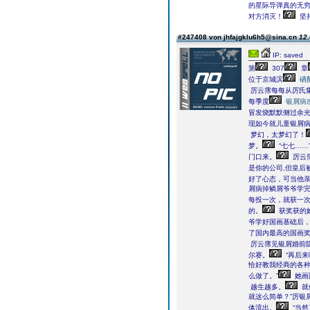
的星际导弹真的无
对方消灭！
坚
#247408 von jhfajgklu6h5@sina.cn
12.
IP: saved
第
307
章
位于京城滨
硒
厉云霈每每从厉氏
每季度
银屑病
冒发烧默默侧过余
现如今就儿童银屑
梦幻，太梦幻了！
梦。
“七七……
门口来。
厉云
是你的公司,但皇后
好了心态，可当他
屑病掉鳞屑爷爷学
每投一次，就获一次
的。
获奖获的
爷学好国画基础后
了国内最高的国画
厉云霈见银屑婚前
尔赛。
“再后来
恰好教我经商的各
么做了。”
她画
越生越多。
就
就这么简单？”厉银
体流出。
“当