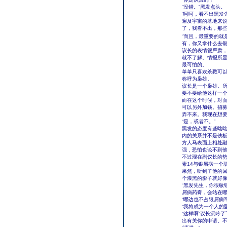
“没错。”黑发点头。
“呵呵，看不出黑发
遍及宇宙的基地来
了，我看不出，那些
“而且，最重要的就
有，你又拿什么去银
议长的表情很严肃，
就不了解。情报所
最可怕的。
单单只喜欢杀戮可
称呼为枭雄。
议长是一个枭雄。
要不要给他这样一
而在这个时候，对面
可以另外加钱。招募
弄不来。我现在想要
“是，或者不。”
黑发的态度有些咄
内的关系并不是铁
方人马表面上相处
强，恐怕也论不到
不过现在副议长的
素14与银屑病一个
果然，听到了他的
个漆黑的影子就好
“黑发先生，你很敏
屑病药膏，会站在哪
“哪边也不占银屑病
“我将成为一个人的
“这样啊“议长沉吟
出有关你的申请。不