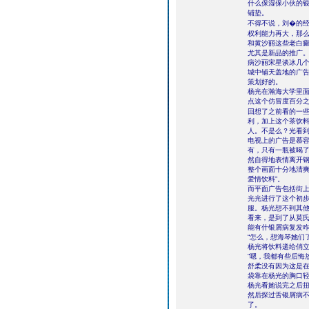
什么保湿保小伙的
铺垫。
不得不说，刘�的
权利能力再大，那
和黄沙丽这些老白
尤其是新品的推广
病沙丽宋星谈冰几个
城中铺天盖地的广
策划好的。
杨光在瀚海大学里
点这个仿冒度百分
回想了之前看的一
利，加上这个茶饮
人。不是么？光看
电视上的广告是慕
有，只有一瓶被喝
然自得地表情离开
整个画面十分地清爽
爱情饮料”。
而平面广告包括街
光光进行了这个初
服。杨光想不到其
看来，是到了从莫氏
能有什银屑病复发
“怎么，想海琴她们
杨光将饮料递给俏
“嗯，我都有些后悔
舒柔没有因为这是
袋靠在杨光的胸口轻
杨光看她说完之后扭
然后探过舌银屑病
了。