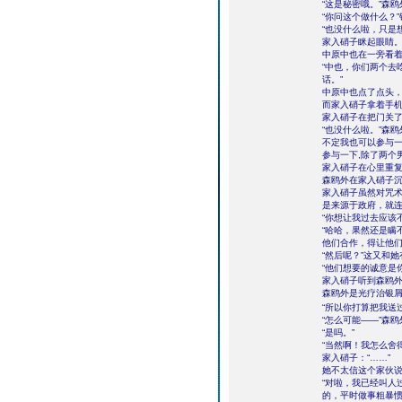
“这是秘密哦。”森
“你问这个做什么？
“也没什么啦，只是
家入硝子眯起眼睛
中原中也在一旁看
“中也，你们两个去
话。”
中原中也点了点头
而家入硝子拿着手
家入硝子在把门关了
“也没什么啦。”森
不定我也可以参与一
参与一下,除了两个
家入硝子在心里重
森鸥外在家入硝子沉
家入硝子虽然对咒
是来源于政府，就
“你想让我过去应该
“哈哈，果然还是瞒
他们合作，得让他们
“然后呢？”这又和
“他们想要的诚意是
家入硝子听到森鸥
森鸥外是光疗治银屑
“所以你打算把我送
“怎么可能——”森
“是吗。”
“当然啊！我怎么舍
家入硝子：“……”
她不太信这个家伙
“对啦，我已经叫人
的，平时做事粗暴惯