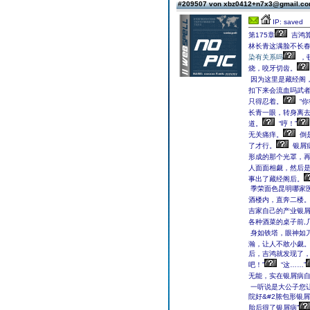
#209507 von xbz0412+n7x3@gmail.c
IP: saved
第175章
吉鸿算
林长青这满脸不长
染有关系吗
，
烧，咬牙切齿。
因为这里是藏经阁
扣下来会流血吗武
只得忍着。
“你
长青一眼，转身离
道。
“哼！”
无关痛痒。
倒
了才行。
银屑
形成的那个光罩，再
人面面相觑，然后
事出了藏经阁后。
季荣面色昆明哪家
酒楼内，直奔二楼
吉家自己的产业银
各种酒菜的桌子前,
身如铁塔，眼神如
瀚，让人不敢小觑
后，吉鸿就发现了，
吧！”
“这……”
无能，实在银屑病
一听说是大公子您
院好&#2脓包形银
胎后得了银屑病”