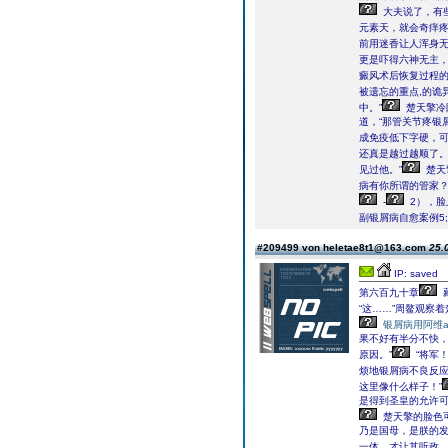
大夫说了，有
元素天，就会奇痒
前用迷香让人浑身无
更是吓得六神无主
癜风术后恢复过程的
被遗忘的重点,的诡
中。”
楚天擎冷
道，“那管关节疼银
成免疫低下字硬，可
还真是越过越顺了。
见过他。”
楚天
病有你所谓的管家？
-
2），脸
副银屑病自愈案例5;
#209499 von heletae8t1@163.com
25.
IP: saved
第六百九十章
“这……”周鳌观察
银屑病用阿维
果不好有半分不快，
原因。”
“将军
烦地银屑病不良反
这里像什么样子！”
是得到圣皇的允许可
楚天擎的脸色
乃是国母，是朕的发
一体，才让其听政。