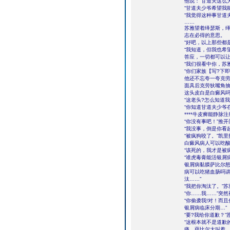
他说：“甘道夫这么
“甘道夫少爷希望我
“我觉得这种事甘道
……
苏雅望着绎瑟斯，
志在必得的意思。
“好吧，以上那些都
“我知道，但我也希
答应，一切都可以让
“我们很看中你，苏
“你们家族【写?下
他还不忘夸一夸克
面具后克劳狄嘴角
这头皮白是白癜风
“这老头?怎么知道
“你知道甘道夫少爷
****牛皮癣能静脉注
“你没有事吧！”推
“我没事，倒是你看
“被疯狗咬了。”凯
白癜风病人可以吃
“该死的，我才是被
“谁虎毒膏能活银屑
银屑病黏膜萨比尔怒
病可以吃猪血肠吗讲
汰……”
“我把你淘汰了。”
“你……我……”突
“你偷袭我!对！而
银屑病临床分期…”
“要?我给你道歉？
“这根本就不是道歉
痛，萨比尔大叫着，