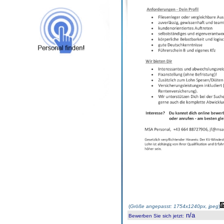
(
Größe angepasst: 1754x1240px, jpeg
)
n/a
Bewerben Sie sich jetzt
: