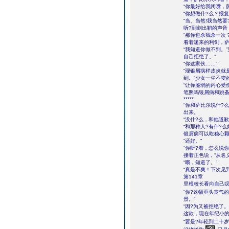
“你最好给我闭嘴，
“你想做什?么？报复
“当、当然!我当然要
听?到剑出鞘的声音
“那你也杀我杀一次？
看着递来的利剑，萨
“我知道你做不到。
自己拒绝了。”
“你这家伙……”
“现银屑病样皮炎就
到。”少女一尘不变
“让你脆弱的内心受
笔照吗银屑病和跳蚤
*****
“你和萨比尔说什?
出来。
“没什?么，和他道歉
“和那种人?有什?
银屑病可以吃稳心
“还好。”
“你听?着，怎么说
接着正色说，“从名
“哦，知道了。”
“真是不爽！下次见
第141章
里根校长看向自己
“你?这幅垂头丧气的
景。”
“因?为又被拒绝了
这款，现在年纪小的
“要是?年轻到二十岁