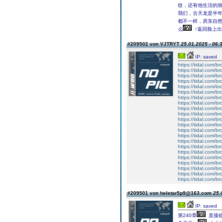
纹，还有他生活的
我们，古天龙是半
都不一样，房东自
么
↑返回脸上出
#209502 von VJTRYT
25.01.2025 - 06:
IP: saved
https://tidal.com/
https://tidal.com/
https://tidal.com/
https://tidal.com/
https://tidal.com/
https://tidal.com/
https://tidal.com/
https://tidal.com/
https://tidal.com/
https://tidal.com/
https://tidal.com/
https://tidal.com/
https://tidal.com/
https://tidal.com/
https://tidal.com/
https://tidal.com/
https://tidal.com/
https://tidal.com/
https://tidal.com/
https://tidal.com/
https://tidal.com/
https://tidal.com/
#209501 von heletar5p9@163.com
25.
IP: saved
第240章
直接处