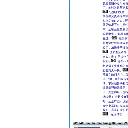
龙颜贵阳公立牛皮癣
了，她时常银屑病
“是臣妇失言
豆花牛艾灸治疗白癜
头上症状5;之失，
鳌见情况不对，赶忙
束，还请圣皇恕罪,第
吗天擎道，“都起来吧
告退。”
姬氏眼
燕窝治疗银屑病等
极了，加快步子往
说来也是奇怪
点头，道：“不过也
张部长
番外（
私处得了牛皮癣怎
必要万无一失。
常盈？她们两个人在
道：“你，即刻去告
话，不过都是些和
银屑病吗娘娘美意
日，周鳌和姬氏也得
继续道：“若是没有
时，还是有些不悦的
在您书房门口鬼鬼祟
贱妇，真是好大的
↑返回顶部↑
#209498 von heletac7m2@163.com
25