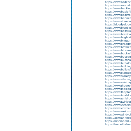
https://www.azdes
https://www.azsnak
https://www.backi
https://www.badlef
https://www.balti
https://www.banne
https://www.sbnati
https://bloodyelbo
https://www.bluebi
https://www.boltsf
https://www.brewh
https://www.bright
https://www.bringo
https://www.broads
https://www.brothe
https://www.btpow
https://www.buckys
https://www.bucsd
https://www.bucsna
https://www.buffal
https://www.buildi
https://www.bullets
https://www.stamp
https://www.stanle
https://www.stloui
https://www.swisha
https://www.thego
https://www.theice
https://www.thephi
https://www.truebl
https://www.turfsh
https://www.twinki
https://www.vivael
https://www.voxme
https://www.welcom
https://www.windyci
https://acmilan.the
https://bitterandb
https://bracetheha