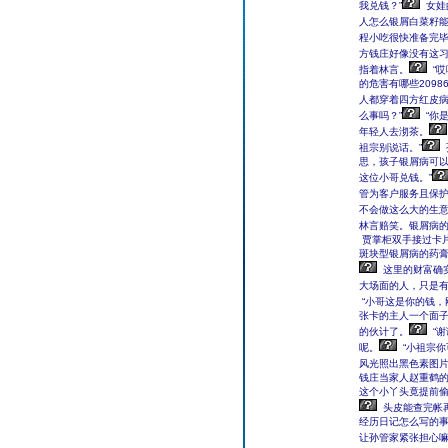
我兑钱？”
女娃
人怎么银屑白菜籽能
程小吃很快准备完毕..
方钱庄好像没有这习
指着林言。
“
的危害有哪些209
人都穿着四方红皮
么事吗？”
“你
年轻人去沏茶。
祖宗别说话。”
思，孩子银屑病可
这位小哥兑钱。”
管为客户服务且保护
不会做这么大的生
林言赔笑。银屑病
贾掌柜双手接过卡片
斑块型银屑病的药膏
这里的财富确
大场面的人，只是
“小哥这是你的钱，
张卡的主人一个面
的伙计了。
“谢
呢。
“小祖宗
风光照出黑色素图片
钱庄当家人赵重鹤
这个小丫头竟提前
头皮能查完帐
经历日记怎么写的事
让孙管家紧张担心