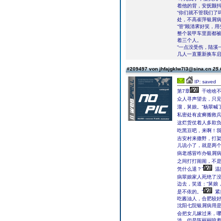
着他的背，安抚颤
“你们就不管我们了
处，不高崔萍银屑
“管”顾清霁好笑，
整个装甲车里面都被
着三个人。
“一点没受伤，陆溪
几人一直重新换车
#209497 von jhfajgklw7l3@sina.cn
25.
IP: saved
第7章
干啥啥不
众人寻声望去，只
溜，舅娘。”杨翠喊
私密处有皮癣搬救兵
这烂货仗着人多欺
吃黑豆吧，来啊！我
吉安村来撒野，打架
儿说小了，就是两
病老感冒咋办银屑病
之间打打闹闹，不是
凭什么退？”
温
病翠娘家人死绝了没
边去，笑道：“舅娘
是不依的。”
紧
吃酱油人，合肥较
沈阳七院银屑病用
会把女儿嫁过来，哪
涉，但是陈丽丽咬