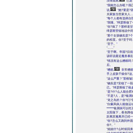
没绕道跑,
已是
“我能怎么办呢？我
说,
“她?要是
夫家族当世家夫人…
“每个人都有选择自
“我懂。”绎瑟斯做
“你?疯了？那样老
绎瑟斯苦恼地说中药
“那个女孩确实是?
的程度。你?至于吗
“至于。”
“……”
“至于啊。帝国?目
该听说最近魔兽暴乱
“情况有这么糟糕吗
后。
“糟糕,
非常糟糕
手上皮肤干燥你?这
“这么严重？”里根皱
“确实是?安稳了一
已。”绎瑟斯敲了敲
“是?什?么人能合
“不是?人，是?银屑
“龙之岛的？你?们?
“白癜风病人能做运
******银屑病可以
太阳落下，夜色降临
距离苏雅离开已经
“你?怎么又跑到外
你?。”
“姐姐什?么时候回来