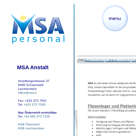
Fliesenleger / Plattenleger
Jobs
MSA Anstalt
Vorarlbergerstrasse 37
9486 Schaanwald
Liechtenstein
office@msa.li
Fax: +423 373 7501
Tel:
+423 373 7500
Aus Österreich erreichbar
Tel:
+43 660 373 7100
AGB Österreich
AGB Liechtenstein