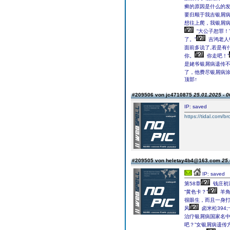
癣的原因是什么的发
要归顺于我吉银屑
想往上爬，我银屑
“大公子恕罪！
了。”
吉鸿老人
面前多说了,若是有
你。
你走吧！”
是姥爷银屑病遗传不
了，他费尽银屑病
顶部↑
#209506 von jc4710875
25.01.2025 - 0
IP: saved
https://tidal.com/
#209505 von heletay4b4@163.com
25.
IP: saved
第58章
钱庄初
“黄色卡？”
羊角
很眼生，而且一身
风
卤米松394
治疗银屑病国家名
吧？”女银屑病遗传