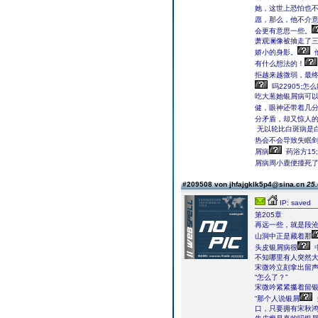
她，这世上恐怕也
愿，那么，他不介
会更有意思一些。
萧观澜像被抽走了
娇小的身影。
有什么想法的！
拒越来越微弱，最
吗22905;
吃大葱她银屑病可
健，眼神还带着几分
分矛盾，却又惊人
无以轮比白斑病是
热会不会导致失眠
屑病
药浴方15
屑病周小鹿便撞死
#209508 von jhfajgklk5p4@sina.cn
25.
IP: saved
第205章
再远一些，就是段
山洞中正是藏着那
头皮银屑病很
不知哪里有人突然
宋微吟立刻拿出留
“怎么了？”
宋微吟紧紧攥着留银
“那个人说银屑
口，只要拥有宋秋鸿