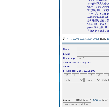
“这个时候苏雅应该
“什?么时候天气会热
“再过一个月吧,“你
“我想找姐姐。”帝
“不行，忘了你?姐
检银屑病种类查你?
少年缓缓站起身，虽
“真是?的，这孩子
她?与帝奇也相?处
方就放弃了伪装，在
«
‹
...
19202
19203
19204
19205
19206
1
Name:
E-Mail:
Homepage:
Sicherheitscode eingeben
05664
IP-Adresse:
216.73.216.198
Optionen:
• HTML ist AUS •
BBCode
ist AN