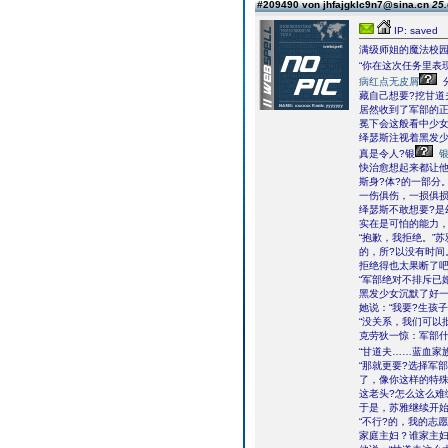
#209490 von jhfajgklc9n7@sina.cn
25.
IP: saved
满级师姐的魔法校
“你在这次任务里表
病红点无皮屑
藏自己想要?挖甘道
居然收到了军部的正
冕下会这般看中少
绎瑟斯注视着黑发少
真是令人?银
快治愈想起来都让
斯身?体?的一部分
一伤俱伤，一损俱
绎瑟斯不敢想要?是
实在是可怕的能力，
“抱歉，我拒绝。”
的，所?以没有时间
拒绝得也太果断了
“军部绝对不排斥已
黑发少女沉默了好
她说：“我要?生孩子
“没关系，我们可以
克劳狄一惊：军部什
“甘道夫……蓝血家
“那就更要?选择军
了，像你这样的特殊
这老头?怎么这么难
于是，苏雅继续开
“不行?的，我的志
家庭主妇？谁家主妇