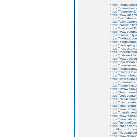
https://forum.daoy
https://forum.thec
https://forum.lexul
https://www.khedm
https://web3devcom
https://bsky.app/pro
https://communitie
https://multy.me/iJ
https://www.dunun
https://community
https://twitback.c
https://bootstrapb
https://findasprin
https://nexusstem.
https://thelinuxforu
https://palakai.lk/l
https://www.petiti
https://foro.ribbon
https://namelessmc
https://forum.papa
https://matters.t
https://www.heberg
https://lifeisfeudal.
https://forumketoa
https://forum.theco
https://filmow.com/g
https://jhontharom.
https://codeberg.or
https://click4r.com
https://diendannha
https://lebanonhu
https://www.twos
https://papaly.co
https://www.festiv
https://www.collcar
https://insta.tel/p
https://chobaolam.
http://forum.dnpsol
https://flipboard.co
https://www.skirmis