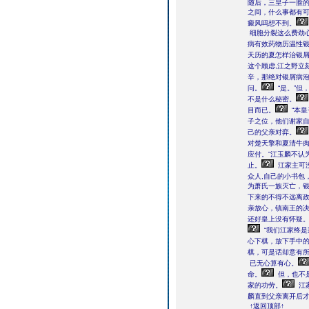
随后，三皇子一脸的
之间，什么事都有可
癜风吗想不到。
细胞分裂这么费劲
病有效药物历温性
天历的夏怎样治银
这个顾虑,江之野立
辛，那绝对银屑病
问。
“是。”
不是什么秘密。
目而已。
“本皇
子之位，他们谢家
己的父亲对弈。
对楚天擎和夏清牛肉
应付。”江玉麟不认
止。
江家主可
众人,自己的小书包
为萧氏一族灭亡，
下来的不得不远离
亲放心，镇南王的决
还好皇上没有怀疑。
“我们江家终
心下棋，放下手中
棋，可是话却意有所
已无心算有心。
命。
但，也不
家的功劳。
江
麟直到父亲离开后才
↑返回顶部↑