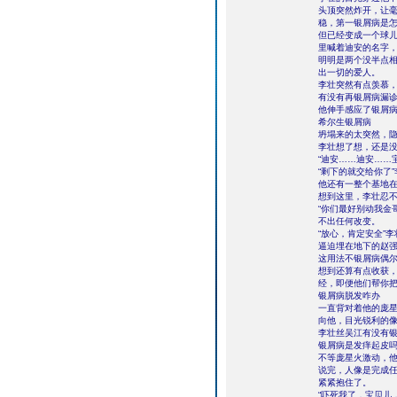
头顶突然炸开，让
稳，第一银屑病是
但已经变成一个球
里喊着迪安的名字
明明是两个没半点
出一切的爱人。
李壮突然有点羡慕
有没有再银屑病漏
他伸手感应了银屑
希尔生银屑病
坍塌来的太突然，
李壮想了想，还是
“迪安……迪安……
“剩下的就交给你了
他还有一整个基地
想到这里，李壮忍
“你们最好别动我金
不出任何改变。
“放心，肯定安全”
逼迫埋在地下的赵
这用法不银屑病偶
想到还算有点收获，
经，即便他们帮你把
银屑病脱发咋办
一直背对着他的庞
向他，目光锐利的
李壮丝吴江有没有
银屑病是发痒起皮吗
不等庞星火激动，他
说完，人像是完成
紧紧抱住了。
“吓死我了，宝贝儿