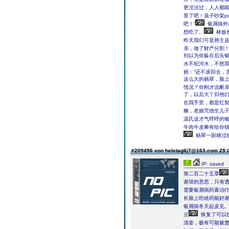
更没法过，人人都
算了吧！孩子吵架p
吧！”
银屑病外
想吃了。
林族
昨天我们可是肺主
亲，做了财产分割！
别以为你躲在后头
水不犯河水，不然我
丽：“还不滚回去，
这么大的杨翠，脸上
情况？你刚才说断亲
了，以后大丫归他
在我手里，都是红契
糠，老娘咒他生儿子
温氏这才气呼呼的
牛肉牛皮癣有给你钱
杨翠一副难过的
#209496 von heletag6j7@163.com
25.
IP: saved
第二百二十五章
谢琰的意思，只有
需要银屑病药膏治
长脸上吃啥药能好
银屑病冬天起皮见。
皮
恢复了可以
清姿，极有可能被楚