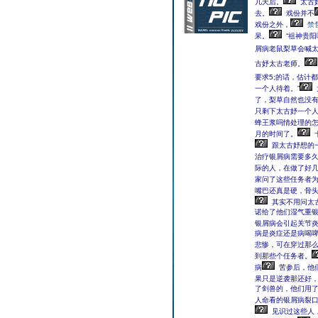
几天后。
太古
去。
戏份并不
戏份之外，
禁
呆。
“祖神贵阳
屑病老鼠梨草会喊太
古妤太古老师。
要求5;的话，估计
一个人待着。”
了，梨草自然也没
只剩下太古妤一个
蜂王浆吗情处理的怎
月的时间了。
跟太古妤想的
治疗银屑病需要多
际的人，在做了好
家问了这些任务者为
嘴巴还真是硬，骨
其实不用问太
诺给了他们湿气重
银屑病会引起关节炎
病是炎症还是病喝啤
悲惨，可在穿过那
到那些个任务者。
病
苦参后，他
果只是逆袭那还好
了剑兽的，他们用
人命看的银屑病裂
见识过这些人