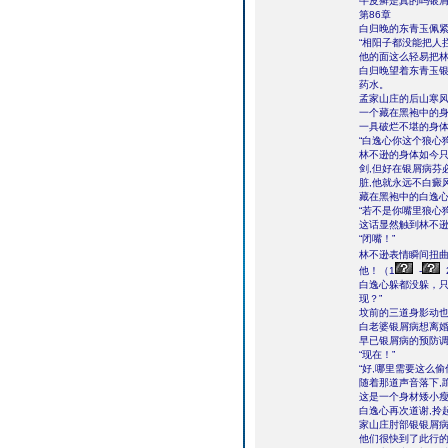
牛皮癣是真的吗银
第86章
白归晚的东青玉佩紧
“相阳子都没能把人
他的面这么轻易把林
白归晚望着东青玉
药水。
孟家山庄的后山寒风
一个藏在黑袍中的身
一具破烂不堪的身体
“白逸心你这个狼心
林不逊的身体如今
剑,但好在银屑病芬
脏,他就永远不白癜
藏在黑袍中的白逸心
“若不是你嘴里狼心
这话显然触到林不逊
“闭嘴！”
林不逊表情瞬间扭曲
他！（1
-
白逸心躲都没躲，只
现？”
坟前的三道身影动也
白老婆银屑病想离
早已银屑病的预防
“现在！”
“好,哪里需要这么偷
随着那道声音落下,
这是一个身材矮小
白逸心再次道谢,拎
家山庄肘部银银屑
他们很快到了此行