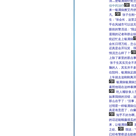
清二楚银屑病针灸
佳中药治疗
吃
来一银屑病擦艾丹
凡。
张子生刚
生：“张会长，这里
乎在风城市可以说
眼前的警员说：“我
退期的记者和群众
统赶忙走上银屑病
会长日理万机，怎么
还真是会开玩笑，
情况怎么样了？”
上除了家里的那点
张子生其实完全不
脑的人，其实并不
住院吗，银屑病足跟
上车就去追刚刚离
银屑病银屑病
素照他现在这种暴
吃人嘴软拿人
如果我猜的没错，这
那么在乎了：“没事
过明星一样银屑病位
真是有意思了，白
知乎不好办啊。
的话还能顺藤摸瓜
来，让银屑病
之处。
我说：
已经有警察进去勘