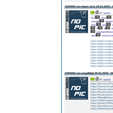
#209495 von Adam Jack
25.01.2025 - 
IP: saved
You
must
usually
doesn'
they
are
i
if
a
t
paymentRefu
was
unsucces
https://tidal.com/
https://tidal.com/
https://tidal.com/
https://tidal.com/
https://tidal.com/
https://tidal.com/
https://tidal.com/
https://tidal.com/
https://tidal.com/
https://tidal.com/
#209494 von uregdfdgd
25.01.2025 - 0
IP: saved
https://found.ee/F
https://found.ee/r
https://found.ee/p
https://found.ee/y
https://foureveryo
https://flirtmilkthes
https://rakkhongrao
https://perfect10li
https://yoursky-ep1
https://hiddenface