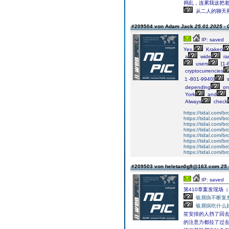
捣乱，连累我这把老
从二人的聊天
#209504 von Adam Jack
25.01.2025 - 
IP: saved
Yes,
Kraken
a
wide
ra
users
[1-
cryptocurrencies
１-801-9940]
s
depending
on
York
and
Always
check
https://tidal.com/
https://tidal.com/
https://tidal.com/
https://tidal.com/
https://tidal.com/
https://tidal.com/
https://tidal.com/
https://tidal.com/
#209503 von heletan0g9@163.com
25.
IP: saved
第410章案发现场（
银屑病不断复
银屑病吃什么
笙安排的人挡了回
的注意力都拉了过