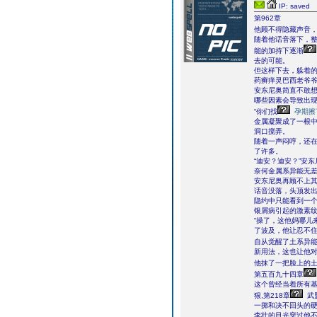
IP: saved
第962章
他顾不得隐藏声音，
随着他话音落下，
能的加持下逐渐
去的可能。
但这样下去，躲着
药癣痒灵巴西老爷
安东尼奥简直不敢
哪些因素会导致出
“你们找
孕期擦
金属凝聚成了一根
洞口搅弄。
随着一声闷哼，还
了许多。
“迪安？迪安？”安
奈何金属系异能无
安东尼奥再顾不上其
话音没落，头顶发
隐约中只能看到一
银屑病引起的激素
“操了，这他妈哪儿
了波及，他让忍不
自从觉醒了土系异能
新用法，这也让他
他抹了一把脸上的
第五百九十四章
这个曾经当着所有
狠,第218章
武
一掷和决不回头的
李壮的目光穿过他